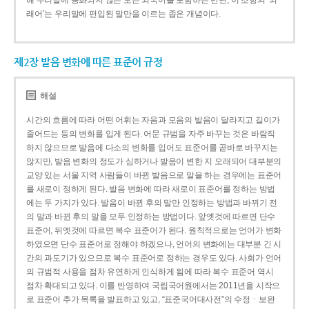
해 우리말에 동화되지 않은 모든 외국어를 포함하는 반면, 이 조항의 ‘외
래어’는 우리말에 편입된 말만을 이르는 좁은 개념이다.
제2장 발음 변화에 따른 표준어 규정
해설
시간의 흐름에 따라 어떤 어휘는 자음과 모음의 발음이 달라지고 길이가
줄어드는 등의 변화를 입게 된다. 어문 규범을 자주 바꾸는 것은 바람직
하지 않으므로 발음에 다소의 변화를 입어도 표준어를 곧바로 바꾸지는
않지만, 발음 변화의 정도가 심하거나 발음이 변한 지 오래되어 대부분의
교양 있는 서울 지역 사람들이 바뀐 발음으로 말을 하는 경우에는 표준어
를 새로이 정하게 된다. 발음 변화에 따라 새로이 표준어를 정하는 방법
에는 두 가지가 있다. 발음이 바뀐 후의 말만 인정하는 방법과 바뀌기 전
의 말과 바뀐 후의 말을 모두 인정하는 방법이다. 앞엣것에 따르면 단수
표준어, 뒤엣것에 따르면 복수 표준어가 된다. 원칙적으로는 언어가 변화
하였으면 단수 표준어로 정해야 하겠으나, 언어의 변화에는 대부분 긴 시
간의 과도기가 있으므로 복수 표준어로 정하는 경우도 있다. 사회가 언어
의 규범적 사용을 점차 유연하게 인식하게 됨에 따라 복수 표준어 역시
점차 확대되고 있다. 이를 반영하여 국립국어원에서는 2011년을 시작으
로 표준어 추가 목록을 발표하고 있고, “표준국어대사전”의 수정ㆍ보완