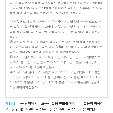
ㅘ, ㅝ’ 등의 원순 모음을 평순 모음으로 발음하는 일은 더 흔히 일어난다.
그러나 이 조항에서 다룬 단어들은 표준어 지역에서도 모음의 단순화 과
정을 겪고, 애초의 형태는 들어 보기 어렵게 된 것들이다.
① 사용 빈도가 높은 ‘괴퍅하다’는 ‘괴팍하다’로 발음이 바뀌었으므로 바
뀐 발음 ‘팍’을 인정하였다. 그러나 사용 빈도가 낮은 ‘강퍅하다, 퍅하다,
퍅성’ 등에서의 ‘퍅’은 ‘팍’으로 발음되지 않으므로 ‘퍅’이 아직도 표준어
형이다.
② ‘미류나무’는 버드나무의 한 종류이므로 ‘미류’는 어원적으로 분명히
버드나무의 의미를 담고 있는 ‘미류(美柳)’인데 이제 ‘미류’라고 발음하는
경우가 거의 없기 때문에 ‘미루나무’를 표준어로 삼았다.
③ ‘여느’도 원래 ‘여늬’였으나 이중 모음 ‘ㅢ’가 단모음 ‘ㅡ’로 변하였으므
로 ‘여느’를 표준어로 삼았다. ‘늬나노’의 ‘늬’도 언어 현실에서 [니]로 소리
나므로 ‘니나노’를 표준어로 삼는다.
④ ‘으례’ 역시 원래 ‘의례(依例)’에서 ‘으례’가 되었던 것인데 ‘례’의 발음
이 ‘레’로 바뀌었으므로 ‘으레’를 표준어로 삼았다. 한편 부사 ‘으레’에 다
시 ‘-이/-히’가 붙은 ‘으레이, 으레히’가 같은 뜻으로 쓰이는 일이 많은데,
이는 인정하지 않는다.
제11항
다음 단어에서는 모음의 발음 변화를 인정하여, 발음이 바뀌어
굳어진 형태를 표준어로 삼는다.(ㄱ을 표준어로 삼고, ㄴ을 버림.)