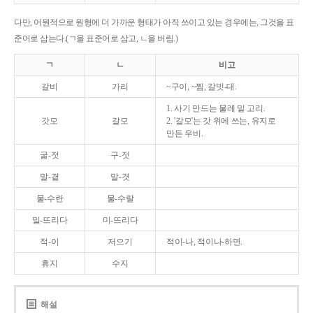
다만, 어원적으로 원형에 더 가까운 형태가 아직 쓰이고 있는 경우에는, 그것을 표
준어로 삼는다.(ㄱ을 표준어로 삼고, ㄴ을 버림.)
ㄱ
ㄴ
비고
갈비
가리
~구이, ~찜, 갈빗-대.
1. 사기 만드는 물레 밑 고리.
갓모
갈모
2. '갈모'는 갓 위에 쓰는, 유지로
만든 우비.
굴-젓
구-젓
말-곁
말-겻
물-수란
물-수랄
밀-뜨리다
미-뜨리다
적-이
저으기
적이-나, 적이나-하면.
휴지
수지
해설