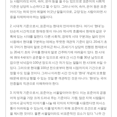
는 사람이라도 비어, 속어, 은어 등을 쓸 수는 있으므로 표준어의 사회적
기준은 상당히 느슨하다고 할 수 있다. 그러나 비어, 속어, 은어 등은 표준
어이기는 하되 언어 예절에 어긋난 말들이므로, 교양 있는 사람이라면 사
용을 자제하여야 하는 말들이다.
2. 시대적 기준으로서, 표준어는 현대의 언어여야 한다. 여기서 ‘현대’는
단순히 시간적으로 현재란 뜻이 아니라 역사적 흐름에서 현재와 같은 구
획에 있는 시대를 말한다. 다른 사회적, 경제적 시대 구분과는 달리 언어
사용에서 현대를 구분하는 데에는 뚜렷한 객관적 기준이 없다. 20세기 초
의 구어가 현대의 말로 간주되곤 하나, 21세기가 상당히 진행된 현재로서
는 20세기 초의 구어를 현대의 말로 간주하기에 어려움이 있다. 한 시대
에 최대 4세대가 공존할 수 있으므로 세대 간 시간 차를 30년 남짓으로
잡으면 넉넉잡아 100년 정도의 시간 차가 있는 말들이 한 시대에 쓰일 수
있다. 그러므로 현대를 100년 전으로부터 현재 시점까지의 기간으로 규
정할 수도 있을 것이다. 그러나 이러한 시간 인식은 ‘현대’ 개념의 모호함
때문에 편의상 행할 수 있는 것일 뿐 객관적인 것은 아니다. ‘현대’는 국어
언중들의 직관으로 이해하여야 한다.
3. 지역적 기준으로서, 표준어는 서울말이어야 한다. 이는 표준어의 공용
어적 성격을 가장 크게 드러내 주는 기준이다. 가령, 많은 지역 사람들이
모여서 공식적인 이야기를 나눌 때 각자의 지역어를 사용한다면 의사소
통이 어려워질 수 있는데, 이를 방지하기 위해 표준어의 조건으로 서울말
을 제시한 것이다. 물론 서울말이라도 비표준적인 요소가 있다. “나두 간