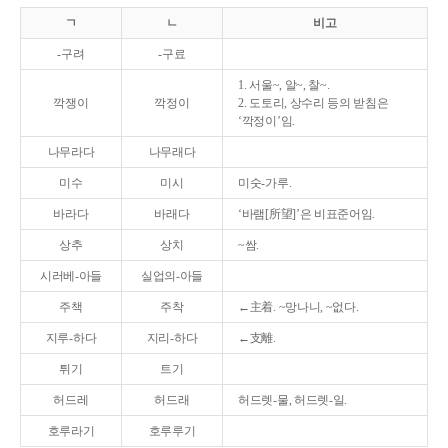
ㄱ
ㄴ
비고
-구려
-구료
1. 서울~, 알~, 찰~.
깍쟁이
깍정이
2. 도토리, 상수리 등의 받침은
‘깍정이’임.
나무라다
나무래다
미수
미시
미숫-가루.
바라다
바래다
‘바램[所望]’은 비표준어임.
상추
상치
~쌈.
시러베-아들
실업의-아들
주책
주착
←主着. ~망나니, ~없다.
지루-하다
지리-하다
←支離.
튀기
트기
허드레
허드래
허드렛-물, 허드렛-일.
호루라기
호루루기