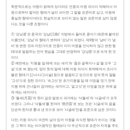
학문적으로는 어원이 밝혀져 있더라도 언중의 어원 의식이 약해져서 어
원으로부터 멀어진 형태가 널리 쓰이면 그 말을 표준어로 삼고, 어원에
충실한 형태이더라도 현실적으로 쓰이지 않는 말은 표준어로 삼지 않겠
다는 것을 다룬 조항이다.
① ‘강낭콩’은 중국의 ‘강남(江南)’ 지방에서 들여온 콩이기 때문에 붙여진
이름인데, ‘강남’의 형태가 변하여 ‘강낭’이 되었다. 제9항의 ‘남비’가 ‘냄
비’로 변한 것과 마찬가지로 언중이 이미 어원을 인식하지 않고 변한 형
태대로 발음하는 언어 현실을 그대로 반영하여 ‘강낭콩’으로 쓰게 한 것
이다.
② 예전에는 ‘지붕을 일 때에 쓰는 새끼’와 ‘좁은 골목이나 길’을 모두 ‘고
샅’으로 써 왔는데, 앞의 뜻의 말에 대해 어원 의식이 희박해져서 조사가
붙은 형태가 [고사시/고사슬] 등으로 발음되고 있으므로 앞의 뜻의 말을
‘고삿’으로 정한 것이다. ‘속고삿’은 초가지붕을 일 때 이엉을 얹기 전에
지붕 위에 건너질러 잡아매는 새끼이고, ‘겉고삿’은 이엉을 얹은 위에 걸
쳐 매는 새끼이다.
③ ‘월세(月貰)’와 뜻이 같은 말로서 과거에는 ‘삭월세’와 ‘사글세’가 모두
쓰였다. 그러나 ‘삭월세’를 한자어 ‘朔月貰’로 보는 것은 ‘사글세’의 음을
단순히 한자로 흉내 낸 것으로 보아 ‘사글세’만을 표준으로 삼은 것이다.
다만, 어원 의식이 여전히 남아 있어 어원을 의식한 형태가 쓰이는 것들
은 그 짝이 되는 비어원적인 형태보다 더 우선적으로 표준어 자격을 주도