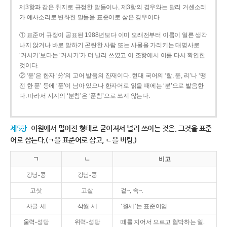
제3항과 같은 취지로 규정한 말들이나, 제3항의 경우와는 달리 거센소리
가 예사소리로 변화한 말들을 표준어로 삼은 경우이다.
① 표준어 규정이 공표된 1988년보다 이미 오래전부터 이름이 얼른 생각
나지 않거나 바로 말하기 곤란한 사람 또는 사물을 가리키는 대명사로
‘거시키’보다는 ‘거시기’가 더 널리 쓰였고 이 조항에서 이를 다시 확인한
것이다.
② ‘푼’은 한자 ‘分’의 고어 발음의 잔재이다. 현대 국어의 ‘할, 푼, 리’나 ‘땡
전 한 푼’ 등에 ‘푼’이 남아 있으나 한자어로 읽을 때에는 ‘분’으로 발음한
다. 따라서 시계의 ‘분침’은 ‘푼침’으로 쓰지 않는다.
제5항
어원에서 멀어진 형태로 굳어져서 널리 쓰이는 것은, 그것을 표준
어로 삼는다.(ㄱ을 표준어로 삼고, ㄴ을 버림.)
ㄱ
ㄴ
비고
강낭-콩
강남-콩
고삿
고샅
겉~, 속~.
사글-세
삭월-세
‘월세’는 표준어임.
울력-성당
위력-성당
떼를 지어서 으르고 협박하는 일.