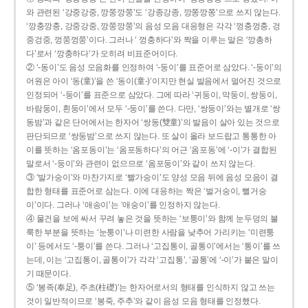
와 관련된 ‘강중강중, 깡쭝깡쭝’도 ‘강종강종, 깡쫑깡쫑’으로 쓰지 않는다.
‘깡충깡충, 강중강중, 깡쭝깡쭝’의 음성 모음 대응형은 각각 ‘껑충껑충, 겅
중겅중, 껑쭝껑쭝’이다. 그러나 ‘ 껑충하다’와 짝을 이루는 말은 ‘깡총하
다’로서 ‘깡충하다’가 오히려 비표준어이다.
② ‘-동이’도 음성 모음화를 인정하여 ‘-둥이’를 표준어로 삼았다. ‘-둥이’의
어원은 아이 ‘동(童)’을 쓴 ‘동이(童-)’이지만 현실 발음에서 멀어진 것으로
인정되어 ‘-둥이’를 표준으로 삼았다. 그에 따라 ‘귀둥이, 막둥이, 쌍둥이,
바람둥이, 흰둥이’에서 모두 ‘-둥이’를 쓴다. 다만, ‘쌍둥이’와는 별개로 ‘쌍
동밤’과 같은 단어에서는 한자어 ‘쌍동(雙童)’의 발음이 살아 있는 것으로
판단되므로 ‘쌍둥밤’으로 쓰지 않는다. 또 살이 올라 보드랍고 통통한 아
이를 뜻하는 ‘옴포동이’는 ‘옴포동하다’의 어근 ‘옴포동’에 ‘-이’가 결합된
말로서 ‘-둥이’와 관련이 없으므로 ‘옴포둥이’와 같이 쓰지 않는다.
③ ‘발가숭이’와 마찬가지로 ‘빨가숭이’도 양성 모음 뒤에 음성 모음이 결
합한 형태를 표준어로 삼는다. 이에 대응하는 짝은 ‘벌거숭이, 뻘거숭
이’이다. 그러나 ‘애송이’는 ‘애숭이’를 인정하지 않는다.
④ 물건을 보에 싸서 꾸려 놓은 것을 뜻하는 ‘보퉁이’와 함께 눈두덩의 불
룩한 부분을 뜻하는 ‘눈퉁이’나 미련한 사람을 낮추어 가리키는 ‘미련퉁
이’ 등에서도 ‘-퉁이’를 쓴다. 그러나 ‘고집통이, 골통이’에서는 ‘통이’를 쓰
는데, 이는 ‘고집통이, 골통이’가 각각 ‘고집통’, ‘골통’에 ‘-이’가 붙은 말이
기 때문이다.
⑤ ‘봉족(奉足), 주초(柱礎)’는 한자어로서의 형태를 인식하지 않고 쓰는
것이 일반적이므로 ‘봉죽, 주추’와 같이 음성 모음 형태를 인정했다.