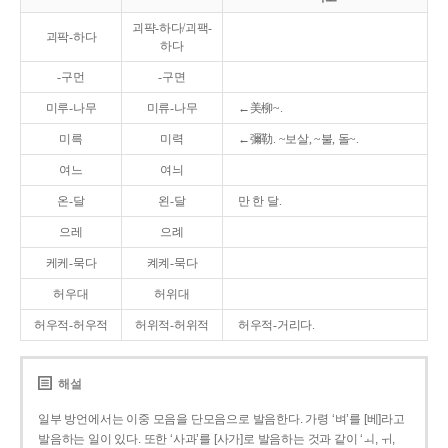
괴퍅-하다/괴팩-
괴팍-하다
하다
-구먼
-구면
미루-나무
미류-나무
←美柳~.
미륵
미력
←彌勒. ~보살, ~불, 돌~.
여느
여늬
온-달
왼-달
만 한 달.
으레
으례
케케-묵다
켸켸-묵다
허우대
허위대
허우적-허우적
허위적-허위적
허우적-거리다.
해설
일부 방언에서는 이중 모음을 단모음으로 발음한다. 가령 ‘벼’를 [베]라고
발음하는 일이 있다. 또한 ‘사과’를 [사가]로 발음하는 것과 같이 ‘ㅚ, ㅟ,