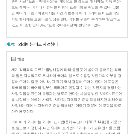
종이 사전 “표준국어대사전”을 바탕으로 한 것으로, 현재에도 계속 수정·
보완 중이다. 여기에서 방대한 어휘의 표준어형을 확인할 수 있다. 그뿐
만 아니라 국립국어원에서는 시간의 흐름에 따라 과거에는 비표준어였
지만 현재에는 표준어로 인정될 만한 어휘를 꾸준히 추가하여 발표하고
있고, 이 또한 인터넷판 “표준국어대사전”에 반영되어 있다.
제2항
외래어는 따로 사정한다.
해설
세계 각국과의 교류가 활발해짐에 따라 물밀 듯이 쏟아져 들어오는 외국
의 말은 지속적으로 조사하여 국어의 일부로 수용할 것인가의 여부를 결
정해 주어야 할 뿐 아니라, 그 표기 역시 결정해 주어야 한다. 이 조항은
외국의 말이 국어의 일부인 외래어로 인정될 수 있는 것인지를 결정하는
사정 작업을 표준어 규정과는 별도로 한다는 사실을 밝힌 것이다. 표준어
를 사정하는 데에는 사회적, 시대적, 지역적 기준을 적용하지만 외래어를
사정하는 데에는 그러한 기준을 적용하기 어렵기 때문에 이 조항을 따로
마련한 것이다.
이에 따라 외래어는 외래어 표기법(문체부 고시 제2017-14호)을 기준으
로 별도로 사정한다. 다만 외래어 표기법의 ‘외래어’가 고유 명사를 포함