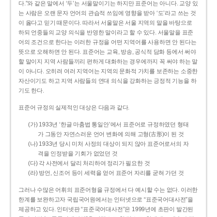
다.”와 같은 말에서 ‘두’는 서울말이기는 하지만 표준어는 아니다. 교양 있
는 사람은 오랜 문자 언어의 관습적 쓰임에 영향을 받아 ‘도’라고 쓰는 것
이 옳다고 믿기 때문이다. 따라서 서울말은 서울 지역의 말을 바탕으로
하되 언중들의 교양 의식을 반영한 말이라고 할 수 있다. 서울말을 표준
어의 조건으로 한다는 이러한 규정을 어떤 지역어를 사용하면 안 된다는
뜻으로 오해하면 안 된다. 표준어는 교육, 방송, 공식적 담화 등에서 써야
할 말이지 지역 사람들끼리 편하게 대화하는 경우에까지 꼭 써야 하는 말
이 아니다. 오히려 여러 지역어는 지역의 문화적 가치를 보존하는 소중한
자산이기도 하고 지역 사람들의 연대 의식을 강화하는 긍정적 기능을 하
기도 한다.
표준어 규정의 실제적인 대상은 다음과 같다.
(가) 1933년 ‘한글 마춤법 통일안’에서 표준어로 규정하였던 형태
가 그동안 자연스러운 언어 변화에 의해 고형(古形)이 된 것
(나) 1933년 당시 미처 사정의 대상이 되지 않아 표준어로서의 자
격을 인정받을 기회가 없었던 것
(다) 각 사전에서 달리 처리하여 정리가 필요한 것
(라) 방언, 신조어 등이 세력을 얻어 표준어 자리를 굳혀 가던 것
그러나 수많은 어휘의 표준어형을 규정에서 다 예시할 수는 없다. 이러한
한계를 보완하고자 국립국어원에서는 인터넷으로 “표준국어대사전”을
제공하고 있다. 인터넷판 “표준국어대사전”은 1999년에 초판이 발간된