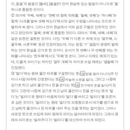
이, 돐을’의 발음인 [돌씨], [돌쓸]이 언어 현실에 있는 발음이 아니므로 ‘돌’
하나로 통합한 것이다.
② 과거에 ‘두째, 세째’는 ‘첫째’와 함께 차례를, ‘둘째, 셋째’는 ‘하나째’와
함께 ‘사과를 벌써 셋째 먹는다’에서와 같이 수량을 나타내는 것으로 구
별하여 써 왔다. 그러나 언어 현실에서 이와 같은 구별은 인위적인 것이
라고 판단되어 ‘둘째, 셋째’로 통합한 것이다. 따라서 ‘두째, 세째, 네째’와
같은 표현은 잘못된 것이다. 다만, ‘두째’가 다른 수 뒤에 오는 ‘열두째, 스
물두째, 서른두째’ 등은 인정하였는데, 이는 받침 ‘ㄹ’ 발음이 분명히 탈락
하는 언어 현실을 근거로 한 것이다. 순서가 첫 번째나 두 번째쯤 되는 차
례를 나타내는 ‘한두째’에서도 ‘두째’로 쓴다. 그러나 이에도 예외가 있는
데, 드물게 쓰이기는 하지만 ‘열두 개째’의 의미로 쓰일 때에는 ‘열둘째’가
인정된다.
③ ‘빌다’에는 원래 물건 따위를 구걸한다는 뜻
과 신
(
밥을 빌러 다니다)
예
이나 사람 따위에 간청한다는 뜻
, 그리고 나중에
(
하늘에 소원을 빌다)
예
갚기로 하고 남의 물건이나 돈을 쓴다는 뜻
이 있
(
친구에게 돈을 빌다)
예
었다. 그런데 나중에 갚기로 하고 남의 물건이나 돈을 쓴다는 뜻의 ‘빌
다’는 ‘빌리다’로 형태가 바뀜에 따라 ‘빌다’를 버리고 ‘빌리다’를 표준어
로 삼은 것이다. ‘빌리다’는 원래 ‘빌다’의 피동형으로서 대가를 받기로 하
고 남에게 물건이나 돈 따위를 내어 주는 것을 뜻하는 말이었다. 그러나
새로운 뜻으로 쓰임에 따라 원래의 의미는 잃어버리게 되었다. 그래서 원
래의 의미로는 ‘빌려주다’가 ‘빌리다’를 대신하여 쓰이게 되었다.