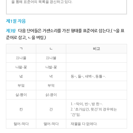
을 통해 표준어의 목록을 갱신하고 있다.
제1절 자음
제3항
다음 단어들은 거센소리를 가진 형태를 표준어로 삼는다.(ㄱ을 표
준어로 삼고, ㄴ을 버림.)
ㄱ
ㄴ
비고
끄나풀
끄나불
나팔-꽃
나발-꽃
녘
녁
동~, 들~, 새벽~, 동틀 ~.
부엌
부억
살-쾡이
삵-괭이
1. ~막이, 빈~, 방 한 ~.
칸
간
2. ‘초가삼간, 윗간’의 경우에는
‘간’임.
털어-먹다
떨어-먹다
재물을 다 없애다.