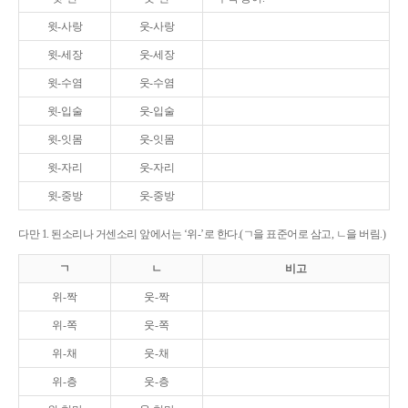
윗-사랑
웃-사랑
윗-세장
웃-세장
윗-수염
웃-수염
윗-입술
웃-입술
윗-잇몸
웃-잇몸
윗-자리
웃-자리
윗-중방
웃-중방
다만 1. 된소리나 거센소리 앞에서는 ‘위-’로 한다.(ㄱ을 표준어로 삼고, ㄴ을 버림.)
ㄱ
ㄴ
비고
위-짝
웃-짝
위-쪽
웃-쪽
위-채
웃-채
위-층
웃-층