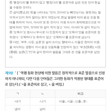
⑥ ‘뻗장다리’를 취하지 않고 ‘뻗정다리’를 표준어로 삼은 것은 언어 현실
을 수용한 것이다.
⑦ 금지(禁止)의 뜻을 나타내는 ‘앗아, 앗아라’는 빼앗는다는 원뜻과는 멀
어져서 단지 하지 말라는 뜻이 되었는데, 현실 발음에 따라 음성 모음 형
태를 취하여 ‘아서, 아서라’로 한 것이다. 어원 의식이 희박해졌으므로 어
법에 따라 ‘앗어, 앗어라’와 같이 적지 않고 ‘아서, 아서라’와 같이 적는다.
⑧ ‘오똑이’도 명사나 부사로 다 인정하지 않고 ‘오뚝이’만을 표준어로 정
하였다. ‘오똑하다’도 취하지 않고 ‘오뚝하다’를 표준어로 삼는다.
⑨ 다만, ‘부주, 사둔, 삼춘’은 널리 쓰이는 형태이나, 이들은 한자어 어원
을 의식하는 경향이 커서 음성 모음화를 인정하지 않고 ‘부조(扶助), 사돈
(査頓), 삼촌(三寸)’과 같이 한자어 발음을 그대로 쓴 것을 표준어로 삼았
다.
제9항
‘ㅣ’ 역행 동화 현상에 의한 발음은 원칙적으로 표준 발음으로 인정
하지 아니하되, 다만 다음 단어들은 그러한 동화가 적용된 형태를 표준어
로 삼는다.(ㄱ을 표준어로 삼고, ㄴ을 버림.)
ㄱ
ㄴ
비고
-내기
-나기
서울-, 시골-, 신출-, 풋-.
냄비
남비