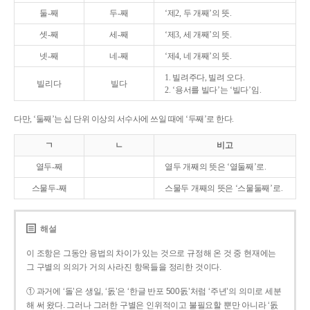
둘-째
두-째
‘제2, 두 개째’의 뜻.
셋-째
세-째
‘제3, 세 개째’의 뜻.
넷-째
네-째
‘제4, 네 개째’의 뜻.
1. 빌려주다, 빌려 오다.
빌리다
빌다
2. ‘용서를 빌다’는 ‘빌다’임.
다만, ‘둘째’는 십 단위 이상의 서수사에 쓰일 때에 ‘두째’로 한다.
ㄱ
ㄴ
비고
열두-째
열두 개째의 뜻은 ‘열둘째’로.
스물두-째
스물두 개째의 뜻은 ‘스물둘째’로.
해설
이 조항은 그동안 용법의 차이가 있는 것으로 규정해 온 것 중 현재에는
그 구별의 의의가 거의 사라진 항목들을 정리한 것이다.
① 과거에 ‘돌’은 생일, ‘돐’은 ‘한글 반포 500돐’처럼 ‘주년’의 의미로 세분
해 써 왔다. 그러나 그러한 구별은 인위적이고 불필요할 뿐만 아니라 ‘돐