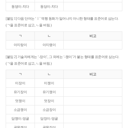
동댕이-치다
동당이-치다
[붙임 1] 다음 단어는 ‘ㅣ’ 역행 동화가 일어나지 아니한 형태를 표준어로 삼는다.
(ㄱ을 표준어로 삼고, ㄴ을 버림.)
ㄱ
ㄴ
비고
아지랑이
아지랭이
[붙임 2] 기술자에게는 ‘-장이’, 그 외에는 ‘-쟁이’가 붙는 형태를 표준어로 삼는다.
(ㄱ을 표준어로 삼고, ㄴ을 버림.)
ㄱ
ㄴ
비고
미장이
미쟁이
유기장이
유기쟁이
멋쟁이
멋장이
소금쟁이
소금장이
담쟁이-덩굴
담장이-덩굴
골목쟁이
골목장이