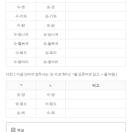
수-컷
숫-것
수-키와
숫-기와
수-탉
숫-닭
수-탕나귀
숫-당나귀
수-톨쩌귀
숫-돌쩌귀
수-퇘지
숫-돼지
수-평아리
숫-병아리
다만 2. 다음 단어의 접두사는 '숫-'으로 한다.(ㄱ을 표준어로 삼고, ㄴ을 버림.)
ㄱ
ㄴ
비고
숫-양
수-양
숫-염소
수-염소
숫-쥐
수-쥐
해설