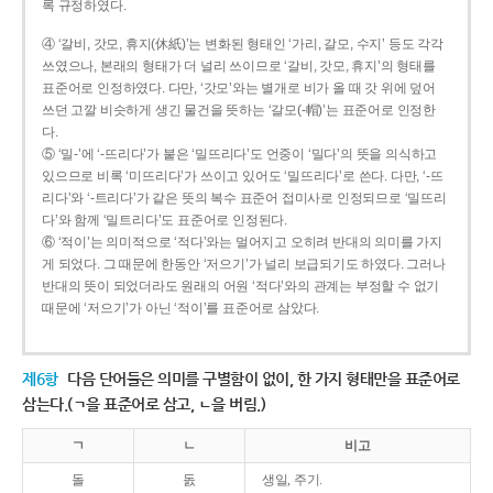
록 규정하였다.
④ ‘갈비, 갓모, 휴지(休紙)’는 변화된 형태인 ‘가리, 갈모, 수지’ 등도 각각
쓰였으나, 본래의 형태가 더 널리 쓰이므로 ‘갈비, 갓모, 휴지’의 형태를
표준어로 인정하였다. 다만, ‘갓모’와는 별개로 비가 올 때 갓 위에 덮어
쓰던 고깔 비슷하게 생긴 물건을 뜻하는 ‘갈모(-帽)’는 표준어로 인정한
다.
⑤ ‘밀-’에 ‘-뜨리다’가 붙은 ‘밀뜨리다’도 언중이 ‘밀다’의 뜻을 의식하고
있으므로 비록 ‘미뜨리다’가 쓰이고 있어도 ‘밀뜨리다’로 쓴다. 다만, ‘-뜨
리다’와 ‘-트리다’가 같은 뜻의 복수 표준어 접미사로 인정되므로 ‘밀뜨리
다’와 함께 ‘밀트리다’도 표준어로 인정된다.
⑥ ‘적이’는 의미적으로 ‘적다’와는 멀어지고 오히려 반대의 의미를 가지
게 되었다. 그 때문에 한동안 ‘저으기’가 널리 보급되기도 하였다. 그러나
반대의 뜻이 되었더라도 원래의 어원 ‘적다’와의 관계는 부정할 수 없기
때문에 ‘저으기’가 아닌 ‘적이’를 표준어로 삼았다.
제6항
다음 단어들은 의미를 구별함이 없이, 한 가지 형태만을 표준어로
삼는다.(ㄱ을 표준어로 삼고, ㄴ을 버림.)
ㄱ
ㄴ
비고
돌
돐
생일, 주기.