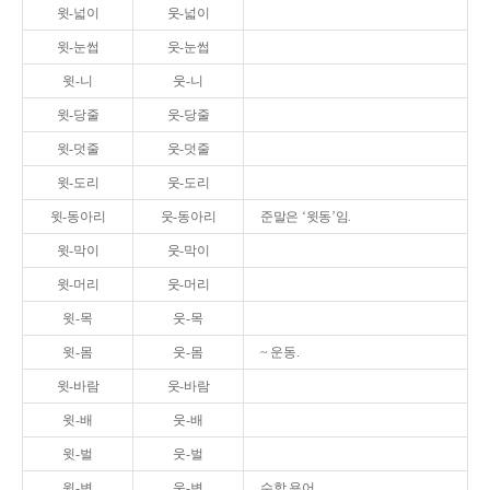
윗-넓이
웃-넓이
윗-눈썹
웃-눈썹
윗-니
웃-니
윗-당줄
웃-당줄
윗-덧줄
웃-덧줄
윗-도리
웃-도리
윗-동아리
웃-동아리
준말은 ‘윗동’임.
윗-막이
웃-막이
윗-머리
웃-머리
윗-목
웃-목
윗-몸
웃-몸
~ 운동.
윗-바람
웃-바람
윗-배
웃-배
윗-벌
웃-벌
윗-변
웃-변
수학 용어.