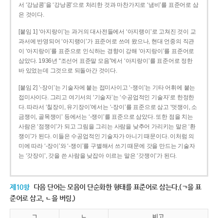
서 ‘강남콩’을 ‘강낭콩’으로 처리한 것과 마찬가지로 ‘냄비’를 표준어로 삼
은 것이다.
[붙임 1] ‘아지랑이’는 과거의 대사전들에서 ‘아지랭이’로 고쳐진 것이 교
과서에 반영되어 ‘아지랭이’가 표준어로 쓰여 왔으나, 현대 언중의 직관
이 ‘아지랑이’를 표준으로 인식하는 경향이 강해 ‘아지랑이’를 표준어로
삼았다. 1936년 “조선어 표준말 모음”에서 ‘아지랑이’를 표준어로 정한
바 있었는데 그것으로 되돌아간 것이다.
[붙임 2] ‘-장이’는 기술자에 붙는 접미사이고 ‘-쟁이’는 기타 어휘에 붙는
접미사이다. 그리고 여기서의 ‘기술자’는 ‘수공업적인 기술자’로 한정한
다. 따라서 ‘칠장이, 유기장이’에서는 ‘-장이’를 표준으로 삼고 ‘멋쟁이, 소
금쟁이, 골목쟁이’ 등에서는 ‘-쟁이’를 표준으로 삼았다. 또한 점을 치는
사람은 ‘점쟁이’가 되고 그림을 그리는 사람을 낮추어 가리키는 말은 ‘환
쟁이’가 된다. 이들은 수공업적인 기술자가 아니기 때문이다. 이처럼 의
미에 따라 ‘-장이’와 ‘-쟁이’를 구별해서 쓰기 때문에 갓을 만드는 기술자
는 ‘갓장이’, 갓을 쓴 사람을 낮잡아 이르는 말은 ‘갓쟁이’가 된다.
제10항
다음 단어는 모음이 단순화한 형태를 표준어로 삼는다.(ㄱ을 표
준어로 삼고, ㄴ을 버림.)
ㄱ
ㄴ
비고