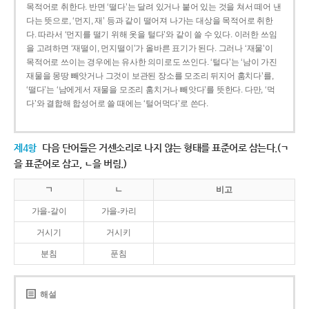
목적어로 취한다. 반면 ‘떨다’는 달려 있거나 붙어 있는 것을 쳐서 떼어 낸
다는 뜻으로, ‘먼지, 재’ 등과 같이 떨어져 나가는 대상을 목적어로 취한
다. 따라서 ‘먼지를 떨기 위해 옷을 털다’와 같이 쓸 수 있다. 이러한 쓰임
을 고려하면 ‘재떨이, 먼지떨이’가 올바른 표기가 된다. 그러나 ‘재물’이
목적어로 쓰이는 경우에는 유사한 의미로도 쓰인다. ‘털다’는 ‘남이 가진
재물을 몽땅 빼앗거나 그것이 보관된 장소를 모조리 뒤지어 훔치다’를,
‘떨다’는 ‘남에게서 재물을 모조리 훔치거나 빼앗다’를 뜻한다. 다만, ‘먹
다’와 결합해 합성어로 쓸 때에는 ‘털어먹다’로 쓴다.
제4항
다음 단어들은 거센소리로 나지 않는 형태를 표준어로 삼는다.(ㄱ
을 표준어로 삼고, ㄴ을 버림.)
ㄱ
ㄴ
비고
가을-갈이
가을-카리
거시기
거시키
분침
푼침
해설