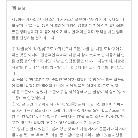
해설
제3항은 예사소리나 된소리가 거센소리로 변한 경우의 예이다. 사실 ‘나
팔꽃’이나 ‘끄나풀’ 등은 이 표준어 규정이 공표되기 전에 이미 일반화되
었던 형태들이다. 이 점에서 여기 예시한 어휘는 이미 뿌리를 내린 형태
들을 인정하는 성격이 크다.
① ‘나발꽃’이 ‘나팔꽃’으로 바뀌었으나 모든 ‘나발’을 ‘나팔’로 바꾸어야
하는 것은 아니다. 일반적인 의미의 ‘나팔’과 함께 놋쇠로 긴 대롱처럼 만
든 전통 관악기의 하나인 ‘나발’도 인정될 뿐만 아니라 ‘나팔바지, 나팔관,
나팔벌레’ 등과 ‘개나발, 병나발’ 등의 합성어에서도 각각 구별되어 쓰인
다.
② 동물 ‘삵’과 ‘고양이’의 준말인 ‘괭이’가 결합한 ‘삵괭이’는 표준 발음법
에 따라 [삭꽹이]가 되어야 하는데, 실제 발음은 [살쾡이]이므로 ‘살쾡
이’를 표준어로 삼았다. 표준어 규정 제26항에서는 ‘살쾡이’와 함께 ‘삵’도
표준어로 인정하였다.
③ ‘칸’은 공간의 구획을 나타내며, ‘간(間)’은 이미 굳어진 한자어 속에서
쓰이거나 공간으로서의 장소를 가리키는 접미사로 쓰인다. 그러므로 ‘위
칸, 한 칸 벌리다, 비어 있는 칸’ 등에서는 ‘칸’을 쓰고 ‘초가삼간, 뒷간, 마
구간, 방앗간, 외양간, 푸줏간, 헛간’ 등에서는 ‘간’을 쓴다.
④ ‘털다’는 달려 있는 것, 붙어 있는 것 따위가 떨어지게 흔들거나 치거나
한다는 뜻으로, 주로 ‘옷, 이불’ 등과 같이 먼지 따위가 붙어 있는 대상을