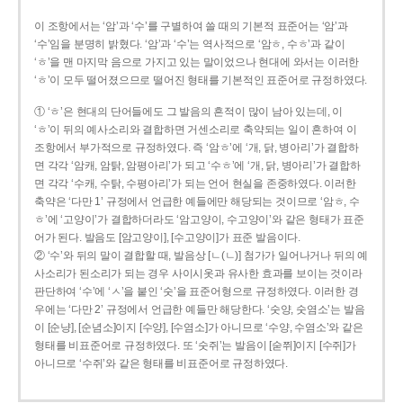
이 조항에서는 ‘암’과 ‘수’를 구별하여 쓸 때의 기본적 표준어는 ‘암’과
‘수’임을 분명히 밝혔다. ‘암’과 ‘수’는 역사적으로 ‘암ㅎ, 수ㅎ’과 같이
‘ㅎ’을 맨 마지막 음으로 가지고 있는 말이었으나 현대에 와서는 이러한
‘ㅎ’이 모두 떨어졌으므로 떨어진 형태를 기본적인 표준어로 규정하였다.
① ‘ㅎ’은 현대의 단어들에도 그 발음의 흔적이 많이 남아 있는데, 이
‘ㅎ’이 뒤의 예사소리와 결합하면 거센소리로 축약되는 일이 흔하여 이
조항에서 부가적으로 규정하였다. 즉 ‘암ㅎ’에 ‘개, 닭, 병아리’가 결합하
면 각각 ‘암캐, 암탉, 암평아리’가 되고 ‘수ㅎ’에 ‘개, 닭, 병아리’가 결합하
면 각각 ‘수캐, 수탉, 수평아리’가 되는 언어 현실을 존중하였다. 이러한
축약은 ‘다만 1’ 규정에서 언급한 예들에만 해당되는 것이므로 ‘암ㅎ, 수
ㅎ’에 ‘고양이’가 결합하더라도 ‘암고양이, 수고양이’와 같은 형태가 표준
어가 된다. 발음도 [암고양이], [수고양이]가 표준 발음이다.
② ‘수’와 뒤의 말이 결합할 때, 발음상 [ㄴ(ㄴ)] 첨가가 일어나거나 뒤의 예
사소리가 된소리가 되는 경우 사이시옷과 유사한 효과를 보이는 것이라
판단하여 ‘수’에 ‘ㅅ’을 붙인 ‘숫’을 표준어형으로 규정하였다. 이러한 경
우에는 ‘다만 2’ 규정에서 언급한 예들만 해당한다. ‘숫양, 숫염소’는 발음
이 [순냥], [순념소]이지 [수양], [수염소]가 아니므로 ‘수양, 수염소’와 같은
형태를 비표준어로 규정하였다. 또 ‘숫쥐’는 발음이 [숟쮜]이지 [수쥐]가
아니므로 ‘수쥐’와 같은 형태를 비표준어로 규정하였다.