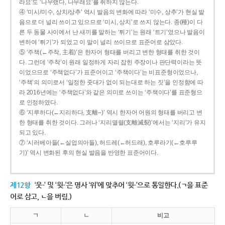
라요’도 ‘나무랬다, 나무래요’를 취하지 않는다.
④ ‘미시/미수, 상치/상추’ 역시 발음의 변화에 따라 ‘미수, 상추’가 현실 발
음으로 더 널리 쓰이고 있으므로 ‘미시, 상치’로 쓰지 않는다. 종(種)이 다
른 두 동물 사이에서 난 새끼를 말하는 ‘튀기’는 원래 ‘트기’였으나 발음이
변하여 ‘튀기’가 되었고 이 말이 널리 쓰이므로 표준어로 삼았다.
⑤ ‘주책(←주착, 主着)’은 한자어 형태를 버리고 변한 형태를 취한 것이
다. 그런데 ‘주착’이 원래 일정하게 자리 잡힌 주장이나 판단력이라는 뜻
이었으므로 ‘주책없다’가 표준어이고 ‘주책이다’는 비표준형이었으나,
‘주책’의 의미로서 ‘일정한 줏대가 없이 되는대로 하는 짓’을 인정함에 따
라 2016년에는 ‘주책없다’와 같은 의미로 쓰이는 ‘주책이다’를 표준형으
로 인정하였다.
⑥ ‘지루하다(←지리하다, 支離--)’ 역시 한자어 어원의 형태를 버리고 변
한 형태를 취한 것이다. 그러나 ‘지리멸렬(支離滅裂)’에서는 ‘지리’가 유지
되고 있다.
⑦ ‘시러베아들(←실업의아들), 허드레(←허드래), 호루라기(←호루루
기)’ 역시 변화된 후의 현실 발음을 반영한 표준어이다.
제12항
‘웃-’ 및 ‘윗-’은 명사 ‘위’에 맞추어 ‘윗-’으로 통일한다.(ㄱ을 표준
어로 삼고, ㄴ을 버림.)
ㄱ
ㄴ
비고