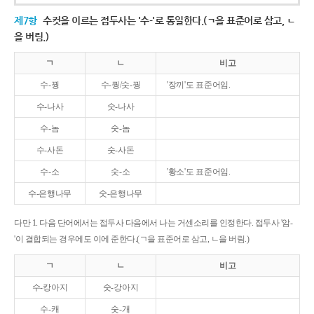
제7항
수컷을 이르는 접두사는 '수-'로 통일한다.(ㄱ을 표준어로 삼고, ㄴ
을 버림.)
ㄱ
ㄴ
비고
수-꿩
수-퀑/숫-꿩
'장끼'도 표준어임.
수-나사
숫-나사
수-놈
숫-놈
수-사돈
숫-사돈
수-소
숫-소
'황소'도 표준어임.
수-은행나무
숫-은행나무
다만 1. 다음 단어에서는 접두사 다음에서 나는 거센소리를 인정한다. 접두사 '암-
'이 결합되는 경우에도 이에 준한다.(ㄱ을 표준어로 삼고, ㄴ을 버림.)
ㄱ
ㄴ
비고
수-캉아지
숫-강아지
수-캐
숫-개