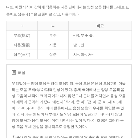
다만, 어원 의식이 강하게 작용하는 다음 단어에서는 양성 모음 형태를 그대로 표
준어로 삼는다.(ㄱ을 표준어로 삼고, ㄴ을 버림.)
ㄱ
ㄴ
비고
부조(扶助)
부주
~금, 부좃-술.
사돈(査頓)
사둔
밭~, 안~.
삼촌(三寸)
삼춘
시~, 외~, 처~.
해설
우리말에는 양성 모음은 양성 모음끼리, 음성 모음은 음성 모음끼리 어울
리는 모음 조화(母音調和) 현상이 있다. 중세 국어에서는 양성 모음과 음
성 모음의 세력이 크게 차이가 나지 않았으나 근대를 거치면서 음성 모음
의 세력이 급격히 커졌다. 예컨대 ‘ 막-아, 좁-아’, ‘접-어, 굽-어, 재-어, 세-
어, 괴-어, 쥐-어’ 등의 어미 활용에서도 음성 모음의 우세를 확인할 수 있
다. 심지어는 한 단어 내부에서도 양성 모음이 일관되게 나타나지 않고
양성 모음과 음성 모음이 섞여 나타나는 일이 많다. 이 조항은 그러한 음
성 모음 우세 현상을 명시적으로 규정한 것이다.
① 종래의 ‘깡총깡총’은 언어 현실을 반영하여 ‘깡충깡충’으로 정했다. 이