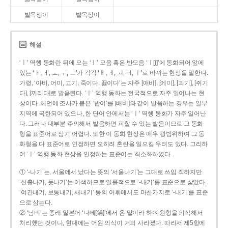
발목쟁이
발목장이
해설
‘ㅣ’ 역행 동화란 뒤에 오는 ‘ㅣ’ 모음 혹은 반모음 ‘ㅣ[j]’에 동화되어 앞에
있는 ‘ㅏ, ㅓ, ㅗ, ㅜ, ㅡ’가 각각 ‘ㅐ, ㅔ, ㅚ, ㅟ, ㅣ’로 바뀌는 현상을 말한다.
가령, ‘아비, 어미, 고기, 죽이다, 끓이다’는 자주 [애비], [에미], [괴기], [쥐기
다], [끼리다]로 발음된다. ‘ㅣ’ 역행 동화는 전국적으로 자주 일어나는 현
상이다. 체언에 조사가 붙은 ‘밥이’를 [배비]와 같이 발음하는 경우는 일부
지역에 국한되어 있으나, 한 단어 안에서는 ‘ㅣ’ 역행 동화가 자주 일어난
다. 그러나 대부분 주의해서 발음하면 피할 수 있는 발음이므로 그 동화
형을 표준어로 삼기 어렵다. 또한 이 동화 현상은 매우 광범위하여 그 동
화형을 다 표준어로 인정하면 오히려 혼란을 일으킬 우려도 있다. 그리하
여 ‘ㅣ’ 역행 동화 현상을 인정하는 표준어는 최소화하였다.
① ‘-나기’는, 서울에서 났다는 뜻의 ‘서울나기’는 그대로 쓰임 직하지만
‘신출나기, 풋나기’는 어색하므로 일률적으로 ‘-내기’를 표준으로 삼았다.
‘여간내기, 보통내기, 새내기’ 등의 어휘에서도 마찬가지로 ‘-내기’를 표준
으로 삼는다.
② ‘남비’는 종래 일본어 ‘나베[鍋]’에서 온 말이라 하여 원형을 의식해서
처리했던 것이나, 현대에는 어원 의식이 거의 사라졌다. 따라서 제5항에