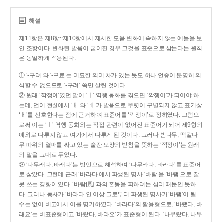
해설
제11항은 제8항~제10항에서 제시한 모음 변화에 속하지 않는 예들을 보
인 조항이다. 변화된 발음이 굳어진 경우 그것을 표준으로 삼는다는 원칙
은 동일하게 적용된다.
① ‘-구려’와 ‘-구료’는 미묘한 의미 차가 있는 듯도 하나 언중이 분명히 의
식할 수 없으므로 ‘-구려’ 쪽만 살린 것이다.
② 원래 ‘깍정이’였던 말이 ‘ㅣ’ 역행 동화를 겪으면 ‘깍젱이’가 되어야 하
는데, 언어 현실에서 ‘ㅐ’와 ‘ㅔ’가 발음으로 뚜렷이 구별되지 않고 표기상
‘ㅐ’를 선호한다는 점에 근거하여 표준어를 ‘깍쟁이’로 정하였다. 그럼으
로써 이는 ‘ㅣ’ 역행 동화와는 직접 관련이 없어진 표준어가 되어 제9항의
예외로 다루지 않고 여기에서 다루게 된 것이다. 그러나 밤나무, 떡갈나
무 따위의 열매를 싸고 있는 술잔 모양의 받침을 뜻하는 ‘깍정이’는 원래
의 말을 그대로 두었다.
③ ‘나무래다, 바래다’는 방언으로 해석하여 ‘나무라다, 바라다’를 표준어
로 삼았다. 그런데 근래 ‘바라다’에서 파생된 명사 ‘바람’을 ‘바램’으로 잘
못 쓰는 경향이 있다. ‘바람[風]’과의 혼동을 피하려는 심리 때문인 듯하
다. 그러나 동사가 ‘바라다’인 이상 그로부터 파생된 명사가 ‘바램’이 될
수는 없어 비고에서 이를 명기하였다. ‘바라다’의 활용형으로, ‘바랬다, 바
래요’는 비표준형이고 ‘바랐다, 바라요’가 표준형이 된다. ‘나무랐다, 나무