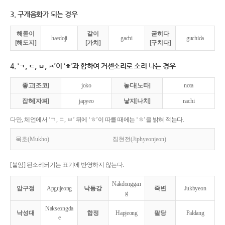
3. 구개음화가 되는 경우
해돋이
같이
굳히다
haedoji
gachi
guchida
[해도지]
[가치]
[구치다]
4. ‘ㄱ, ㄷ, ㅂ, ㅈ’이 ‘ㅎ’과 합하여 거센소리로 소리 나는 경우
좋고[조코]
joko
놓다[노타]
nota
잡혀[자펴]
japyeo
낳지[나치]
nachi
다만, 체언에서 ‘ㄱ, ㄷ, ㅂ’ 뒤에 ‘ㅎ’이 따를 때에는 ‘ㅎ’을 밝혀 적는다.
묵호(Mukho)
집현전(Jiphyeonjeon)
[붙임] 된소리되기는 표기에 반영하지 않는다.
Nakdonggan
압구정
Apgujeong
낙동강
죽변
Jukbyeon
g
Nakseongda
낙성대
합정
Hapjeong
팔당
Paldang
e