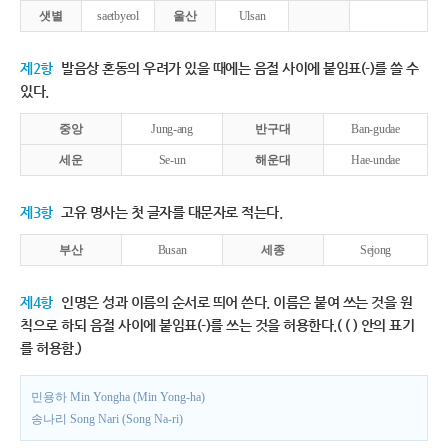
샛별
saetbyeol
울산
Ulsan
제2항
발음상 혼동의 우려가 있을 때에는 음절 사이에 붙임표(-)를 쓸 수
있다.
중앙
Jung-ang
반구대
Ban-gudae
세운
Se-un
해운대
Hae-undae
제3항
고유 명사는 첫 글자를 대문자로 적는다.
부산
Busan
세종
Sejong
제4항
인명은 성과 이름의 순서로 띄어 쓴다. 이름은 붙여 쓰는 것을 원
칙으로 하되 음절 사이에 붙임표(-)를 쓰는 것을 허용한다.( ( ) 안의 표기
를 허용함.)
민용하 Min Yongha (Min Yong-ha)
송나리 Song Nari (Song Na-ri)