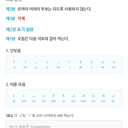
제2항
로마자 이외의 부호는 되도록 사용하지 않는다.
제3항
삭제
제2장 표기 일람
제1항
모음은 다음 각호와 같이 적는다.
1. 단모음
ㅏ
ㅓ
ㅗ
ㅜ
ㅡ
ㅣ
ㅐ
ㅔ
ㅚ
ㅟ
a
eo
o
u
eu
i
ae
e
oe
wi
2. 이중 모음
ㅑ
ㅕ
ㅛ
ㅠ
ㅒ
ㅖ
ㅘ
ㅙ
ㅝ
ㅞ
ㅢ
ya
yeo
yo
yu
yae
ye
wa
wae
wo
we
ui
[붙임 1] ‘ㅢ’는 ‘ㅣ’로 소리 나더라도 ui로 적는다.
(보기) 광희문 Gwanghuimun