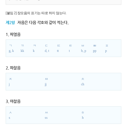
[붙임 2] 장모음의 표기는 따로 하지 않는다.
제2항
자음은 다음 각호와 같이 적는다.
1. 파열음
ㄱ
ㄲ
ㅋ
ㄷ
ㄸ
ㅌ
ㅂ
ㅃ
ㅍ
g, k
kk
k
d, t
tt
t
b, p
pp
p
2. 파찰음
ㅈ
ㅉ
ㅊ
j
jj
ch
3. 마찰음
ㅅ
ㅆ
ㅎ
s
ss
h