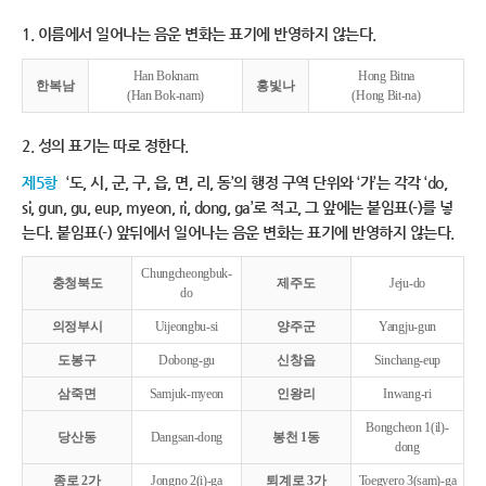
1. 이름에서 일어나는 음운 변화는 표기에 반영하지 않는다.
Han Boknam
Hong Bitna
한복남
홍빛나
(Han Bok-nam)
(Hong Bit-na)
2. 성의 표기는 따로 정한다.
제5항
‘도, 시, 군, 구, 읍, 면, 리, 동’의 행정 구역 단위와 ‘가’는 각각 ‘do,
si, gun, gu, eup, myeon, ri, dong, ga’로 적고, 그 앞에는 붙임표(-)를 넣
는다. 붙임표(-) 앞뒤에서 일어나는 음운 변화는 표기에 반영하지 않는다.
Chungcheongbuk-
충청북도
제주도
Jeju-do
do
의정부시
Uijeongbu-si
양주군
Yangju-gun
도봉구
Dobong-gu
신창읍
Sinchang-eup
삼죽면
Samjuk-myeon
인왕리
Inwang-ri
Bongcheon 1(il)-
당산동
Dangsan-dong
봉천 1동
dong
종로 2가
Jongno 2(i)-ga
퇴계로 3가
Toegyero 3(sam)-ga