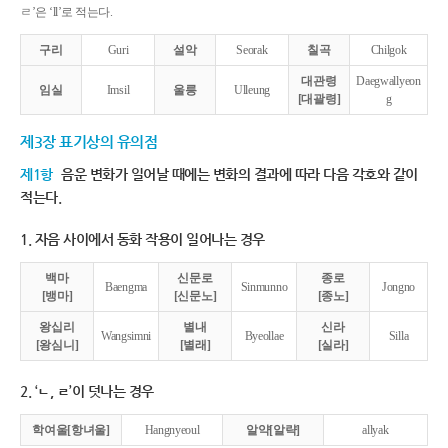
ㄹ’은 ‘ll’로 적는다.
구리
Guri
설악
Seorak
칠곡
Chilgok
대관령
Daegwallyeon
임실
Imsil
울릉
Ulleung
[대괄령]
g
제3장 표기상의 유의점
제1항
음운 변화가 일어날 때에는 변화의 결과에 따라 다음 각호와 같이
적는다.
1. 자음 사이에서 동화 작용이 일어나는 경우
백마
신문로
종로
Baengma
Sinmunno
Jongno
[뱅마]
[신문노]
[종노]
왕십리
별내
신라
Wangsimni
Byeollae
Silla
[왕심니]
[별래]
[실라]
2. ‘ㄴ, ㄹ’이 덧나는 경우
학여울[항녀울]
Hangnyeoul
알약[알략]
allyak