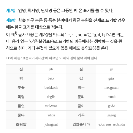
제7항
인명, 회사명, 단체명 등은 그동안 써 온 표기를 쓸 수 있다.
제8항
학술 연구 논문 등 특수 분야에서 한글 복원을 전제로 표기할 경우
에는 한글 표기를 대상으로 적는다.
1)
이 때
글자 대응은 제2장을 따르되 ‘ㄱ, ㄷ, ㅂ, ㄹ’은 ‘g, d, b, l’로만 적는
다. 음가 없는 ‘ㅇ’은 붙임표(-)로 표기하되 어두에서는 생략하는 것을 원
칙으로 한다. 기타 분절의 필요가 있을 때에도 붙임표(-)를 쓴다.
1) '이 때'는 "표준국어대사전"에 따르면 '이때'와 같이 붙여 써야 한다.
집
jib
짚
jip
밖
bakk
값
gabs
붓꽃
buskkoch
먹는
meogneun
독립
doglib
문리
munli
물엿
mul-yeos
굳이
gud-i
좋다
johda
가곡
gagog
조랑말
jolangmal
없었습니다
eobs-eoss-seubnida