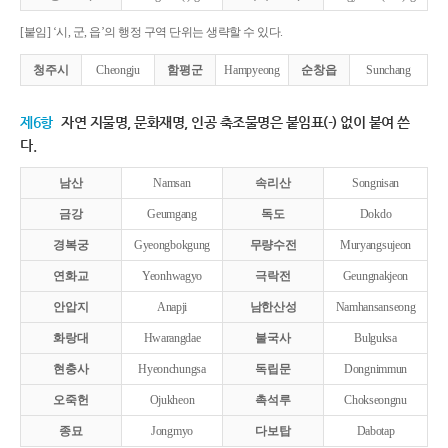
[붙임] ‘시, 군, 읍’의 행정 구역 단위는 생략할 수 있다.
청주시
Cheongju
함평군
Hampyeong
순창읍
Sunchang
제6항
자연 지물명, 문화재명, 인공 축조물명은 붙임표(-) 없이 붙여 쓴
다.
남산
Namsan
속리산
Songnisan
금강
Geumgang
독도
Dokdo
경복궁
Gyeongbokgung
무량수전
Muryangsujeon
연화교
Yeonhwagyo
극락전
Geungnakjeon
안압지
Anapji
남한산성
Namhansanseong
화랑대
Hwarangdae
불국사
Bulguksa
현충사
Hyeonchungsa
독립문
Dongnimmun
오죽헌
Ojukheon
촉석루
Chokseongnu
종묘
Jongmyo
다보탑
Dabotap