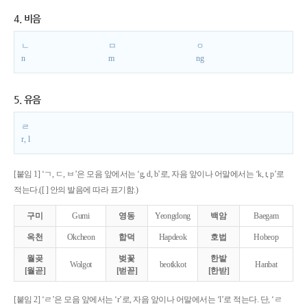
4. 비음
ㄴ
ㅁ
ㅇ
n
m
ng
5. 유음
ㄹ
r, l
[붙임 1] ‘ㄱ, ㄷ, ㅂ’은 모음 앞에서는 ‘g, d, b’로, 자음 앞이나 어말에서는 ‘k, t, p’로
적는다.([ ] 안의 발음에 따라 표기함.)
구미
Gumi
영동
Yeongdong
백암
Baegam
옥천
Okcheon
합덕
Hapdeok
호법
Hobeop
월곶
벚꽃
한밭
Wolgot
beotkkot
Hanbat
[월곧]
[벋꼳]
[한받]
[붙임 2] ‘ㄹ’은 모음 앞에서는 ‘r’로, 자음 앞이나 어말에서는 ‘l’로 적는다. 단, ‘ㄹ