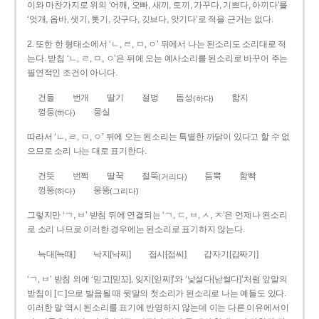
이와 마찬가지로 위의 ‘어깨, 오빠, 새끼, 토끼, 가꾸다, 기쁘다, 아끼다’를
‘엇개, 옵바, 샛기, 톳기, 갓구다, 깃브다, 앗기다’로 적을 근거는 없다.
2. 또한 한 형태소에서 ‘ㄴ, ㄹ, ㅁ, ㅇ’ 뒤에서 나는 된소리도 소리대로 적
는다. 받침 ‘ㄴ, ㄹ, ㅁ, ㅇ’은 뒤에 오는 예사소리를 된소리로 바꾸어 주는
필연적인 조건이 아니다.
건들
번개
딸기
절벙
듬성
함지
(하다)
껑둥
뭉실
(하다)
따라서 ‘ㄴ, ㄹ, ㅁ, ㅇ’ 뒤에 오는 된소리는 특별한 까닭이 있다고 할 수 없
으므로 소리 나는 대로 표기한다.
건뜻
번쩍
딸꾹
절뚝
듬뿍
함빡
(거리다)
껑뚱
뭉뚱
(하다)
(그리다)
그렇지만 ‘ㄱ, ㅂ’ 받침 뒤에 연결되는 ‘ㄱ, ㄷ, ㅂ, ㅅ, ㅈ’은 언제나 된소리
로 소리 나므로 이러한 경우에는 된소리로 표기하지 않는다.
늑대[늑때]
낙지[낙찌]
접시[접씨]
갑자기[갑짜기]
‘ㄱ, ㅂ’ 받침 외에 ‘믿고[믿꼬], 잊지[읻찌]’와 ‘낯설다[낟썰다]’처럼 앞말의
받침이 [ㄷ]으로 발음될 때 뒷말의 첫소리가 된소리로 나는 예들도 있다.
이러한 말 역시 된소리를 표기에 반영하지 않는데 이는 다른 이유에서이