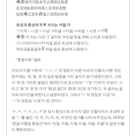
兩字只取本字之釋俚語爲聲
其尼池梨眉非時異八音用於初聲
役隱
乙音邑
凝八音用於終聲
초성과 종성에 두루 쓰이는 여덟 자
ㄱ기역 ㄴ니은 ㄷ디귿 ㄹ리을 ㅁ미음 ㅂ비읍 ㅅ시옷 ㆁ
두 자는 다만 그 글자의 우리말 뜻을 취해 소리로 사용한다.
기니디리미비시
여덟 음은 초성에 사용되고,
역은귿을음읍옷
여덟 음은 종성에 사용된다.
“훈몽자회” 범례
자모의 이름 가운데 ‘ㄱ, ㄷ, ㅅ’의 명칭이 다른 자모의 이름과 다른 것은
한자에는 ‘윽, 읃, 읏’과 같은 발음을 가진 글자가 없기 때문이었다. 그래
서 ‘윽’은 가까운 발음인 ‘役(역)’으로 표시하여 ‘ㄱ’은 ‘기역’이 되었다. 그
리고 ‘읃’과 ‘읏’은 각각 ‘末(귿 말)’과 ‘衣(옷 의)’로 표기하고, 두 글자는 글
자의 의미만을 취한다고 설명하였다. 그래서 ‘ㄷ’의 명칭은 ‘디귿’이,
‘ㅅ’의 명칭은 ‘시옷’이 된 것이다.
‘ㅈ, ㅊ, ㅋ, ㅌ, ㅍ, ㅎ’은 당시 종성으로 쓰이지 않던 것들이어서 초성에 모
음 ‘ㅣ’를 붙인 ‘지, 치, 키, 티, 피, 히’로만 음가를 나타내 주었는데, 1933년
‘한글 마춤법 통일안’에서 ‘지읒, 치읓, 키읔, 티읕, 피읖, 히읗’과 같은 이름
이 확정되었다.