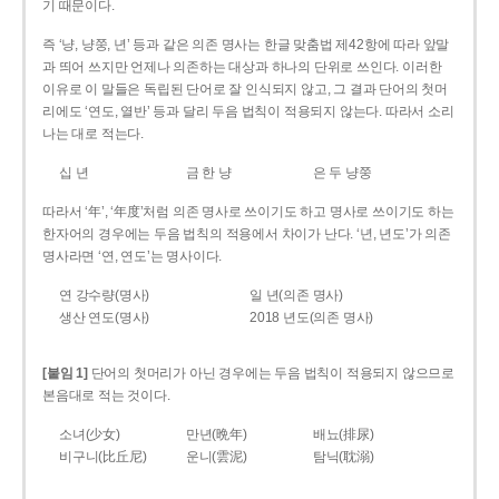
기 때문이다.
즉 ‘냥, 냥쭝, 년’ 등과 같은 의존 명사는 한글 맞춤법 제42항에 따라 앞말
과 띄어 쓰지만 언제나 의존하는 대상과 하나의 단위로 쓰인다. 이러한
이유로 이 말들은 독립된 단어로 잘 인식되지 않고, 그 결과 단어의 첫머
리에도 ‘연도, 열반’ 등과 달리 두음 법칙이 적용되지 않는다. 따라서 소리
나는 대로 적는다.
십 년
금 한 냥
은 두 냥쭝
따라서 ‘年’, ‘年度’처럼 의존 명사로 쓰이기도 하고 명사로 쓰이기도 하는
한자어의 경우에는 두음 법칙의 적용에서 차이가 난다. ‘년, 년도’가 의존
명사라면 ‘연, 연도’는 명사이다.
연 강수량(명사)
일 년(의존 명사)
생산 연도(명사)
2018 년도(의존 명사)
[붙임 1]
단어의 첫머리가 아닌 경우에는 두음 법칙이 적용되지 않으므로
본음대로 적는 것이다.
소녀(少女)
만년(晩年)
배뇨(排尿)
비구니(比丘尼)
운니(雲泥)
탐닉(耽溺)