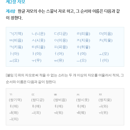
제2장 자모
제4항
한글 자모의 수는 스물넉 자로 하고, 그 순서와 이름은 다음과 같
이 정한다.
ㄱ(기역)
ㄴ(니은)
ㄷ(디귿)
ㄹ(리을)
ㅁ(미음)
ㅂ(비읍)
ㅅ(시옷)
ㅇ(이응)
ㅈ(지읒)
ㅊ(치읓)
ㅋ(키읔)
ㅌ(티읕)
ㅍ(피읖)
ㅎ(히읗)
ㅏ(아)
ㅑ(야)
ㅓ(어)
ㅕ(여)
ㅗ(오)
ㅛ(요)
ㅜ(우)
ㅠ(유)
ㅡ(으)
ㅣ(이)
[붙임 1] 위의 자모로써 적을 수 없는 소리는 두 개 이상의 자모를 어울러서 적되, 그
순서와 이름은 다음과 같이 정한다.
ㄲ
ㄸ
ㅃ
ㅆ
ㅉ
(쌍기역)
(쌍디귿)
(쌍비읍)
(쌍시옷)
(쌍지읒)
ㅐ(애)
ㅒ(얘)
ㅔ(에)
ㅖ(예)
ㅘ(와)
ㅙ(왜)
ㅚ(외)
ㅝ(워)
ㅞ(웨)
ㅟ(위)
ㅢ(의)