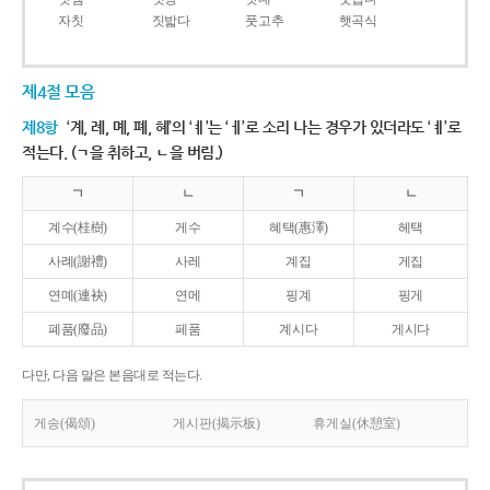
자칫
짓밟다
풋고추
햇곡식
제4절 모음
제8항
‘계, 례, 몌, 폐, 혜’의 ‘ㅖ’는 ‘ㅔ’로 소리 나는 경우가 있더라도 ‘ㅖ’로
적는다. (ㄱ을 취하고, ㄴ을 버림.)
ㄱ
ㄴ
ㄱ
ㄴ
계수(桂樹)
게수
혜택(惠澤)
헤택
사례(謝禮)
사레
계집
게집
연몌(連袂)
연메
핑계
핑게
폐품(廢品)
페품
계시다
게시다
다만, 다음 말은 본음대로 적는다.
게송(偈頌)
게시판(揭示板)
휴게실(休憩室)