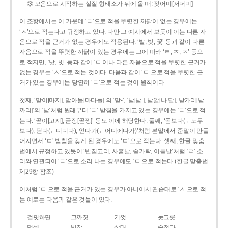
③ 모음으로 시작하는 실질 형태소가 뒤에 올 때: 젖어미[저더미]
이 조항에서는 이 가운데 ‘ㄷ’으로 적을 뚜렷한 까닭이 없는 경우에는
‘ㅅ’으로 적는다고 규정하고 있다. 다만 그 예시에서 보듯이 이는 다른 자
음으로 적을 근거가 없는 경우에도 적용된다. ‘밭, 빚, 꽃’ 등과 같이 다른
자음으로 적을 뚜렷한 까닭이 있는 경우에는 그에 따라 ‘ㅌ, ㅈ, ㅊ’ 등으
로 적지만, ‘낫, 빗’ 등과 같이 ‘ㄷ’이나 다른 자음으로 적을 뚜렷한 근거가
없는 경우는 ‘ㅅ’으로 적는 것이다. 다음과 같이 ‘ㄷ’으로 적을 뚜렷한 근
거가 있는 경우에는 당연히 ‘ㄷ’으로 적는 것이 원칙이다.
첫째, ‘맏이[마지], 맏아들[마다들]’의 ‘맏-’, ‘낟[낟ː], 낟알[나ː달], 낟가리[낟ː
까리]’의 ‘낟’처럼 원래부터 ‘ㄷ’ 받침을 가지고 있는 경우에는 ‘ㄷ’으로 적
는다. ‘곧이[고지], 곧장[곧짱]’ 등도 이에 해당한다. 둘째, ‘돋보다(←도두
보다), 딛다(←디디다), 얻다가(←어디에다가)’처럼 본말에서 준말이 만들
어지면서 ‘ㄷ’ 받침을 갖게 된 경우에도 ‘ㄷ’으로 적는다. 셋째, 한글 맞춤
법에서 규정하고 있듯이 ‘반짇고리, 사흗날, 숟가락, 이튿날’처럼 ‘ㄹ’ 소
리와 연관되어 ‘ㄷ’으로 소리 나는 경우에도 ‘ㄷ’으로 적는다.(한글 맞춤법
제29항 참조)
이처럼 ‘ㄷ’으로 적을 근거가 있는 경우가 아니어서 관습대로 ‘ㅅ’으로 적
는 예로는 다음과 같은 것들이 있다.
걸핏하면
그까짓
기껏
놋그릇
덧셈
빗장
삿대
숫접다