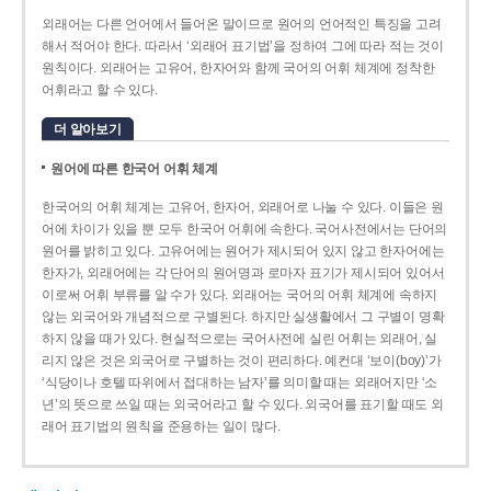
외래어는 다른 언어에서 들어온 말이므로 원어의 언어적인 특징을 고려
해서 적어야 한다. 따라서 ‘외래어 표기법’을 정하여 그에 따라 적는 것이
원칙이다. 외래어는 고유어, 한자어와 함께 국어의 어휘 체계에 정착한
어휘라고 할 수 있다.
더 알아보기
원어에 따른 한국어 어휘 체계
한국어의 어휘 체계는 고유어, 한자어, 외래어로 나눌 수 있다. 이들은 원
어에 차이가 있을 뿐 모두 한국어 어휘에 속한다. 국어사전에서는 단어의
원어를 밝히고 있다. 고유어에는 원어가 제시되어 있지 않고 한자어에는
한자가, 외래어에는 각 단어의 원어명과 로마자 표기가 제시되어 있어서
이로써 어휘 부류를 알 수가 있다. 외래어는 국어의 어휘 체계에 속하지
않는 외국어와 개념적으로 구별된다. 하지만 실생활에서 그 구별이 명확
하지 않을 때가 있다. 현실적으로는 국어사전에 실린 어휘는 외래어, 실
리지 않은 것은 외국어로 구별하는 것이 편리하다. 예컨대 ‘보이(boy)’가
‘식당이나 호텔 따위에서 접대하는 남자’를 의미할 때는 외래어지만 ‘소
년’의 뜻으로 쓰일 때는 외국어라고 할 수 있다. 외국어를 표기할 때도 외
래어 표기법의 원칙을 준용하는 일이 많다.