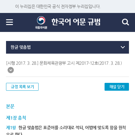
이 누리집은 대한민국 공식 전자정부 누리집입니다.
한글 맞춤법
[시행 2017. 3. 28.] 문화체육관광부 고시 제2017-12호(2017. 3. 28.)
규정 목록 보기
해설 닫기
본문
제1장 총칙
제1항
한글 맞춤법은 표준어를 소리대로 적되, 어법에 맞도록 함을 원칙
으로 한다.