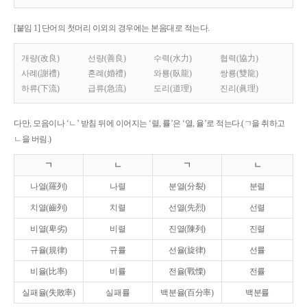
[붙임 1] 단어의 첫머리 이외의 경우에는 본음대로 적는다.
개량(改良)
선량(善良)
수력(水力)
협력(協力)
사례(謝禮)
혼례(婚禮)
와룡(臥龍)
쌍룡(雙龍)
하류(下流)
급류(急流)
도리(道理)
진리(眞理)
다만, 모음이나 ‘ㄴ’ 받침 뒤에 이어지는 ‘렬, 률’은 ‘열, 율’로 적는다.(ㄱ을 취하고
ㄴ을 버림.)
ㄱ
ㄴ
ㄱ
ㄴ
나열(羅列)
나렬
분열(分裂)
분렬
치열(齒列)
치렬
선열(先烈)
선렬
비열(卑劣)
비렬
진열(陳列)
진렬
규율(規律)
규률
선율(旋律)
선률
비율(比率)
비률
전율(戰慄)
전률
실패율(失敗率)
실패률
백분율(百分率)
백분률