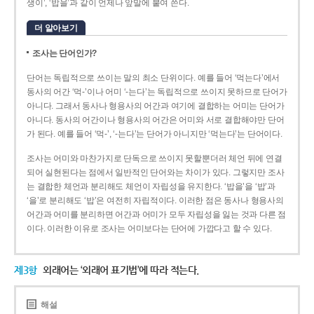
생이’, ‘밥을’과 같이 언제나 앞말에 붙여 쓴다.
더 알아보기
조사는 단어인가?
단어는 독립적으로 쓰이는 말의 최소 단위이다. 예를 들어 ‘먹는다’에서
동사의 어간 ‘먹-­’이나 어미 ‘­-는다’는 독립적으로 쓰이지 못하므로 단어가
아니다. 그래서 동사나 형용사의 어간과 여기에 결합하는 어미는 단어가
아니다. 동사의 어간이나 형용사의 어간은 어미와 서로 결합해야만 단어
가 된다. 예를 들어 ‘먹-’, ‘-는다’는 단어가 아니지만 ‘먹는다’는 단어이다.
조사는 어미와 마찬가지로 단독으로 쓰이지 못할뿐더러 체언 뒤에 연결
되어 실현된다는 점에서 일반적인 단어와는 차이가 있다. 그렇지만 조사
는 결합한 체언과 분리해도 체언이 자립성을 유지한다. ‘밥을’을 ‘밥’과
‘을’로 분리해도 ‘밥’은 여전히 자립적이다. 이러한 점은 동사나 형용사의
어간과 어미를 분리하면 어간과 어미가 모두 자립성을 잃는 것과 다른 점
이다. 이러한 이유로 조사는 어미보다는 단어에 가깝다고 할 수 있다.
제3항
외래어는 ‘외래어 표기법’에 따라 적는다.
해설