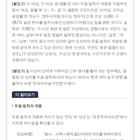
[붙임 2]
‘신-여성, 구-여성, 공-염불’은 이미 두음 법칙이 적용된 자립적인
명사 ‘여성, 염불’에 ‘신-, 구-, 공-’이 결합한 구조이므로 ‘신여성, 구여성,
공염불’로 적는다. ‘접두사처럼 쓰이는 한자’라고 한 것은 ‘신(新), 구
(舊)’와 같은 한자를 접두사로만 단정하기 어렵다는 점을 밝힌 것이다. 실
제로 ‘구(舊)’는 ‘구 시민 회관’과 같은 구성에서는 관형사로도 쓰인다. ‘남
존­-여비, 남부-­여대’ 등은 엄밀히 말하면 합성어는 아니지만, ‘남존’, ‘여
비’, ‘남부’, ‘여대’ 등이 마치 단어와 같이 인식되어 두음 법칙이 적용된 형
태로 굳어져 쓰이고 있는 것이다. 한편 ‘신년도, 구년도’ 등은 발음이 [신
년도], [구ː년도]이며 ‘신년­-도, 구년-­도’로 분석되는 구조이므로 이 규정이
적용되지 않는다.
[붙임 3]
둘 이상의 단어로 이루어진 고유 명사를 붙여 쓰는 경우에도, 결
합된 각 단어를 두음 법칙에 따라 적는다. 따라서 ‘한국 여자 농구 연맹’을
붙여서 쓰면 ‘한국여자농구연맹’이 된다.
더 알아보기
두음 법칙의 적용
두음 법칙의 적용에 차이가 있는 ‘연도’와 ‘년도’는 “표준국어대사전”에서
이러한 차이점을 확인할 수 있다.
연도(年度)
「명사」 사무나 회계 결산 따위의 처리를 위하여 편의