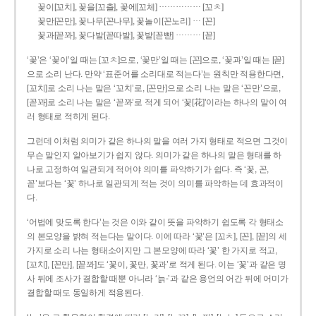
……………
꽃이[꼬치], 꽃을[꼬츨], 꽃에[꼬체]
[꼬ㅊ]
…
꽃만[꼰만], 꽃나무[꼰나무], 꽃놀이[꼰노리]
[꼰]
………
꽃과[꼳꽈], 꽃다발[꼳따발], 꽃밭[꼳빧]
[꼳]
‘꽃’은 ‘꽃이’일 때는 [꼬ㅊ]으로, ‘꽃만’일 때는 [꼰]으로, ‘꽃과’일 때는 [꼳]
으로 소리 난다. 만약 ‘표준어를 소리대로 적는다’는 원칙만 적용한다면,
[꼬치]로 소리 나는 말은 ‘꼬치’로, [꼰만]으로 소리 나는 말은 ‘꼰만’으로,
[꼳꽈]로 소리 나는 말은 ‘꼳꽈’로 적게 되어 ‘꽃[花]’이라는 하나의 말이 여
러 형태로 적히게 된다.
그런데 이처럼 의미가 같은 하나의 말을 여러 가지 형태로 적으면 그것이
무슨 말인지 알아보기가 쉽지 않다. 의미가 같은 하나의 말은 형태를 하
나로 고정하여 일관되게 적어야 의미를 파악하기가 쉽다. 즉 ‘꽃, 꼰,
꼳’보다는 ‘꽃’ 하나로 일관되게 적는 것이 의미를 파악하는 데 효과적이
다.
‘어법에 맞도록 한다’는 것은 이와 같이 뜻을 파악하기 쉽도록 각 형태소
의 본모양을 밝혀 적는다는 말이다. 이에 따라 ‘꽃’은 [꼬ㅊ], [꼰], [꼳]의 세
가지로 소리 나는 형태소이지만 그 본모양에 따라 ‘꽃’ 한 가지로 적고,
[꼬치], [꼰만], [꼳꽈]도 ‘꽃이, 꽃만, 꽃과’로 적게 된다. 이는 ‘꽃’과 같은 명
사 뒤에 조사가 결합할 때뿐 아니라 ‘늙-’과 같은 용언의 어간 뒤에 어미가
결합할 때도 동일하게 적용된다.