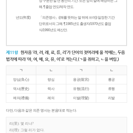
상 구분한 일 년 동안의 기간. 또는 앞의 말에 해당하는 그
해. ¶ 졸업 연도/제작 연도.
년도(年度)
「의존명사」((해를 뜻하는 말 뒤에 쓰여)) 일정한 기간
단위로서의 그해. ¶ 1985년도 출생자/1970년도 졸업
식/1990년도 예산안.
제11항
한자음 ‘랴, 려, 례, 료, 류, 리’가 단어의 첫머리에 올 적에는, 두음
법칙에 따라 ‘야, 여, 예, 요, 유, 이’로 적는다.(ㄱ을 취하고, ㄴ을 버림.)
ㄱ
ㄴ
ㄱ
ㄴ
양심(良心)
량심
용궁(龍宮)
룡궁
역사(歷史)
력사
유행(流行)
류행
예의(禮儀)
례의
이발(理髮)
리발
다만, 다음과 같은 의존 명사는 본음대로 적는다.
리(里): 몇 리냐?
리(理): 그럴 리가 없다.