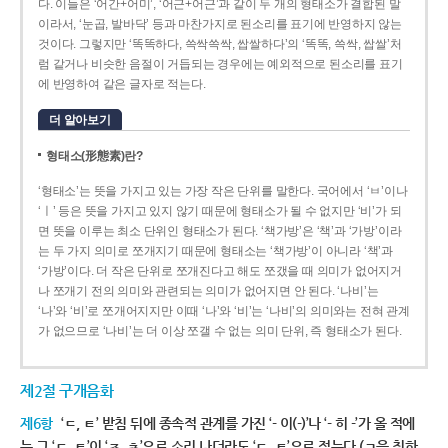
다. 이들은 ‘어간+어미’, ‘어근+어근’과 같이 두 개의 형태소가 결합된 말
이라서, ‘눈곱, 발바닥’ 등과 마찬가지로 된소리를 표기에 반영하지 않는
것이다. 그렇지만 ‘똑똑하다, 쓱싹쓱싹, 쌉쌀하다’의 ‘똑똑, 쓱싹, 쌉쌀’처
럼 같거나 비슷한 음절이 거듭되는 경우에는 예외적으로 된소리를 표기
에 반영하여 같은 글자로 적는다.
더 알아보기
형태소(形態素)란?
‘형태소’는 뜻을 가지고 있는 가장 작은 단위를 말한다. 국어에서 ‘ㅂ’이나
‘ㅣ’ 등은 뜻을 가지고 있지 않기 때문에 형태소가 될 수 없지만 ‘비’가 되
면 뜻을 이루는 최소 단위인 형태소가 된다. ‘책가방’은 ‘책’과 ‘가방’이라
는 두 가지 의미로 쪼개지기 때문에 형태소는 ‘책가방’이 아니라 ‘책’과
‘가방’이다. 더 작은 단위로 쪼개진다고 해도 쪼갰을 때 의미가 없어지거
나 쪼개기 전의 의미와 관련되는 의미가 없어지면 안 된다. ‘나비’는
‘나’와 ‘비’로 쪼개어지지만 이때 ‘나’와 ‘비’는 ‘나비’의 의미와는 전혀 관계
가 없으므로 ‘나비’는 더 이상 쪼갤 수 없는 의미 단위, 즉 형태소가 된다.
제2절 구개음화
제6항
‘ㄷ, ㅌ’ 받침 뒤에 종속적 관계를 가진 ‘- 이(-)’나 ‘- 히 -’가 올 적에
는 그 ‘ㄷ, ㅌ’이 ‘ㅈ, ㅊ’으로 소리 나더라도 ‘ㄷ, ㅌ’으로 적는다.(ㄱ을 취하