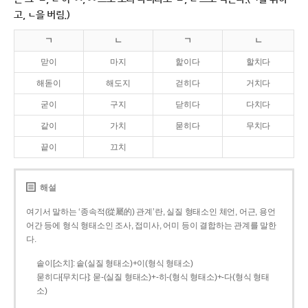
고, ㄴ을 버림.)
ㄱ
ㄴ
ㄱ
ㄴ
맏이
마지
핥이다
할치다
해돋이
해도지
걷히다
거치다
굳이
구지
닫히다
다치다
같이
가치
묻히다
무치다
끝이
끄치
해설
여기서 말하는 ‘종속적(從屬的) 관계’란, 실질 형태소인 체언, 어근, 용언
어간 등에 형식 형태소인 조사, 접미사, 어미 등이 결합하는 관계를 말한
다.
솥이[소치]: 솥(실질 형태소)+이(형식 형태소)
묻히다[무치다]: 묻­-(실질 형태소)+­-히­-(형식 형태소)+-다(형식 형태
소)