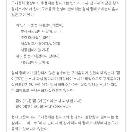
구개음화 현상에서 후행하는 형태소는 반드시 조사, 접미사와 같은 형식
형태소이어야 한다. 구개음화 현상에 관여하는 형식 형태소에는 다음과
같은 것이 있다.
이: 명사 파생 접미사(맏이, 해돋이)
부사 파생 접미사(같이, 굳이)
주격 조사(끝이, 밭이)
서술격 조사(끝이다, 밭이다)
사동 접미사(붙이다)
히: 피동 접미사(걷히다, 닫히다)
사동 접미사(굳히다)
형식 형태소가 결합하지 않은 경우에는 구개음화가 실현되지 않는다. ‘곧
이[고지]’는 부사 파생 접미사가 결합하여 부사가 되었으므로 구개음화가
실현되었지만, ‘곧이어’는 형식 형태소가 아닌 실질 형태소 부사가 결합
한 말이므로 구개음화가 실현되지 않는다.
곧이[고지]: 곧-­(어근)+­-이(부사 파생 접미사)
곧이어[고디어]: 곧(부사)+이어(부사)
현재 표준어에서 구개음화는 형태소와 형태소가 결합할 때 일어나는 현
상이다. 그러므로 ‘마디, 견디다’와 같이 하나의 형태소 내부에서는 구개
음화가 일어나지 않는다.