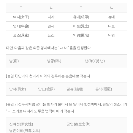
ㄱ
ㄴ
ㄱ
ㄴ
여자(女子)
녀자
유대(紐帶)
뉴대
연세(年歲)
년세
이토(泥土)
니토
요소(尿素)
뇨소
익명(匿名)
닉명
다만, 다음과 같은 의존 명사에서는 ‘냐, 녀’ 음을 인정한다.
냥(兩)
냥쭝(兩-)
년(年)(몇 년)
[붙임 1] 단어의 첫머리 이외의 경우에는 본음대로 적는다.
남녀(男女)
당뇨(糖尿)
결뉴(結紐)
은닉(隱匿)
[붙임 2] 접두사처럼 쓰이는 한자가 붙어서 된 말이나 합성어에서, 뒷말의 첫소리가
‘ㄴ’ 소리로 나더라도 두음 법칙에 따라 적는다.
신여성(新女性)
공염불(空念佛)
남존여비(男尊女卑)