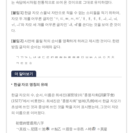
는 속담에서처럼 전통적으로 쓰여 온 것이므로 그대로 유지하였다.
[붙임 1]
한글 자모 스물넉 자만으로 적을 수 없는 소리들을 적기 위하여,
자모 두 개를 어우른 글자인 ‘ㄲ, ㄸ, ㅃ, ㅆ, ㅉ’, ‘ㅐ, ㅒ, ㅔ, ㅖ, ㅘ, ㅚ, ㅝ,
ㅟ, ㅢ’와 자모 세 개를 어우른 글자인 ‘ㅙ, ㅞ’를 쓴다는 것을 보여 준 것이
다.
[붙임 2]
사전에 올릴 적의 순서를 명확하게 하려고 제시한 것이다. 한편
받침 글자의 순서는 아래와 같다.
ㄱ ㄲ ㄳ ㄴ ㄵ ㄶ ㄷ ㄹ ㄺ ㄻ ㄼ ㄽ ㄾ ㄿ ㅀ ㅁ ㅂ ㅄ ㅅ ㅆ ㅇ ㅈ ㅊ
ㅋ ㅌ ㅍ ㅎ
더 알아보기
한글 자모 명칭의 유래
한글 자모의 수, 순서, 이름은 최세진(崔世珍)의 “훈몽자회(訓蒙字會)
(1527)”에서 비롯한다. 최세진은 “훈몽자회” 범례(凡例)에서 한글 자모가
초성에 쓰인 것과 종성에 쓰인 것을 짝을 지어 표시했는데, 그것이 자모
의 이름으로 이어졌다.
初聲終聲通用八字
ㄱ其役 ㄴ尼隱 ㄷ池
ㄹ梨乙 ㅁ眉音 ㅂ非邑 ㅅ時
ㆁ異凝