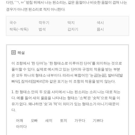
다만, ‘ㄱ, ㅂ’ 받침 뒤에서 나는 된소리는, 같은 음절이나 비슷한 음절이 겹쳐 나는
경우가 아니면 된소리로 적지 아니한다.
국수
깍두기
딱지
색시
싹둑(~싹둑)
법석
갑자기
몹시
해설
이 조항에서 ‘한 단어’는 ‘한 형태소로 이루어진 단어’를 의미하는 것으로
풀이할 수 있다. 실제로 예시하고 있는 단어와 규정의 적용을 받는 부분
은 모두 하나의 형태소 내부이다. 따라서 복합어인 ‘눈곱[눈꼽], 발바닥[발
빠닥], 잠자리[잠짜리]’와 같은 표기는 이 조항의 적용을 받지 않는다.
1. 한 형태소 안의 두 모음 사이에서 나는 된소리는 소리 나는 대로 적는
다. 예를 들어 새의 울음을 나타내는 형태소 ‘소쩍’은 ‘솟적’으로 적을 이
유가 없다. 왜냐하면 ‘솟’과 ‘적’이 의미가 있는 형태소가 아니기 때문이
다.
어깨
오빠
새끼
토끼
가꾸다
기쁘다
아끼다