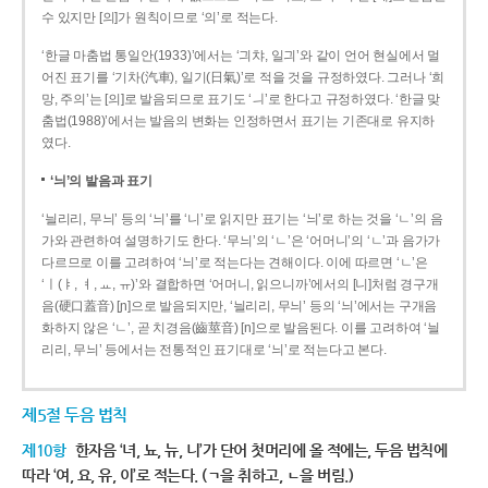
수 있지만 [의]가 원칙이므로 ‘의’로 적는다.
‘한글 마춤법 통일안(1933)’에서는 ‘긔챠, 일긔’와 같이 언어 현실에서 멀
어진 표기를 ‘기차(汽車), 일기(日氣)’로 적을 것을 규정하였다. 그러나 ‘희
망, 주의’는 [의]로 발음되므로 표기도 ‘ㅢ’로 한다고 규정하였다. ‘한글 맞
춤법(1988)’에서는 발음의 변화는 인정하면서 표기는 기존대로 유지하
였다.
‘늬’의 발음과 표기
‘늴리리, 무늬’ 등의 ‘늬’를 ‘니’로 읽지만 표기는 ‘늬’로 하는 것을 ‘ㄴ’의 음
가와 관련하여 설명하기도 한다. ‘무늬’의 ‘ㄴ’은 ‘어머니’의 ‘ㄴ’과 음가가
다르므로 이를 고려하여 ‘늬’로 적는다는 견해이다. 이에 따르면 ‘ㄴ’은
‘ㅣ(ㅑ, ㅕ, ㅛ, ㅠ)’와 결합하면 ‘어머니, 읽으니까’에서의 [니]처럼 경구개
음(硬口蓋音) [ɲ]으로 발음되지만, ‘늴리리, 무늬’ 등의 ‘늬’에서는 구개음
화하지 않은 ‘ㄴ’, 곧 치경음(齒莖音) [n]으로 발음된다. 이를 고려하여 ‘늴
리리, 무늬’ 등에서는 전통적인 표기대로 ‘늬’로 적는다고 본다.
제5절 두음 법칙
제10항
한자음 ‘녀, 뇨, 뉴, 니’가 단어 첫머리에 올 적에는, 두음 법칙에
따라 ‘여, 요, 유, 이’로 적는다. (ㄱ을 취하고, ㄴ을 버림.)