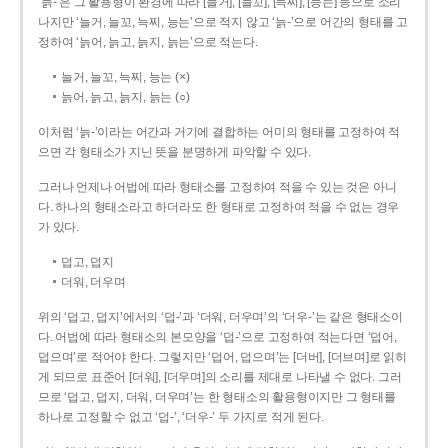
‘늙-’은 그 활용형이 환경에 따라 [늘거], [늘꼬], [늑찌], [능는] 등으로 소리
나지만 ‘늘거, 늘꼬, 늑찌, 능는’으로 적지 않고 ‘늙-’으로 어간의 형태를 고
정하여 ‘늙어, 늙고, 늙지, 늙는’으로 적는다.
늘거, 늘꼬, 늑찌, 능는 (×)
늙어, 늙고, 늙지, 늙는 (○)
이처럼 ‘늙-­’이라는 어간과 거기에 결합하는 어미의 형태를 고정하여 적
으면 각 형태소가 지닌 뜻을 분명하게 파악할 수 있다.
그러나 언제나 어법에 따라 형태소를 고정하여 적을 수 있는 것은 아니
다. 하나의 형태소라고 하더라도 한 형태로 고정하여 적을 수 없는 경우
가 있다.
덥고, 덥지
더워, 더우며
위의 ‘덥고, 덥지’에서의 ‘덥-­’과 ‘더워, 더우며’의 ‘더우-­’는 같은 형태소이
다. 어법에 따라 형태소의 본모양을 ‘덥-­’으로 고정하여 적는다면 ‘덥어,
덥으며’로 적어야 한다. 그렇지만 ‘덥어, 덥으며’는 [더버], [더브며]로 읽히
게 되므로 표준어 [더워], [더우며]의 소리를 제대로 나타낼 수 없다. 그러
므로 ‘덥고, 덥지, 더워, 더우며’는 한 형태소의 활용형이지만 그 형태를
하나로 고정할 수 없고 ‘덥-’, ‘더우-’ 두 가지로 적게 된다.