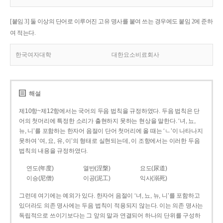
[붙임 3] 둘 이상의 단어로 이루어진 고유 명사를 붙여 쓰는 경우에도 붙임 2에 준하
여 적는다.
한국여자대학
대한요소비료회사
해설
제10항~제12항에서는 국어의 두음 법칙을 규정하였다. 두음 법칙은 단
어의 첫머리에 특정한 소리가 출현하지 못하는 현상을 말한다. ‘녀, 뇨,
뉴, 니’를 포함하는 한자어 음절이 단어 첫머리에 올 때는 ‘ㄴ’이 나타나지
못하여 ‘여, 요, 유, 이’의 형태로 실현되는데, 이 조항에서는 이러한 두음
법칙의 내용을 규정하였다.
연도(年度)
열반(涅槃)
요도(尿道)
이승(尼僧)
이공(泥工)
익사(溺死)
그런데 여기에는 예외가 있다. 한자어 음절이 ‘녀, 뇨, 뉴, 니’를 포함하고
있더라도 의존 명사에는 두음 법칙이 적용되지 않는다. 이는 의존 명사는
독립적으로 쓰이기보다는 그 앞의 말과 연결되어 하나의 단위를 구성하