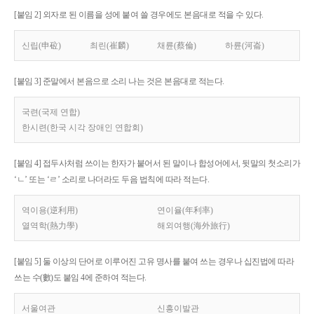
[붙임 2] 외자로 된 이름을 성에 붙여 쓸 경우에도 본음대로 적을 수 있다.
신립(申砬)
최린(崔麟)
채륜(蔡倫)
하륜(河崙)
[붙임 3] 준말에서 본음으로 소리 나는 것은 본음대로 적는다.
국련(국제 연합)
한시련(한국 시각 장애인 연합회)
[붙임 4] 접두사처럼 쓰이는 한자가 붙어서 된 말이나 합성어에서, 뒷말의 첫소리가
‘ㄴ’ 또는 ‘ㄹ’ 소리로 나더라도 두음 법칙에 따라 적는다.
역이용(逆利用)
연이율(年利率)
열역학(熱力學)
해외여행(海外旅行)
[붙임 5] 둘 이상의 단어로 이루어진 고유 명사를 붙여 쓰는 경우나 십진법에 따라
쓰는 수(數)도 붙임 4에 준하여 적는다.
서울여관
신흥이발관