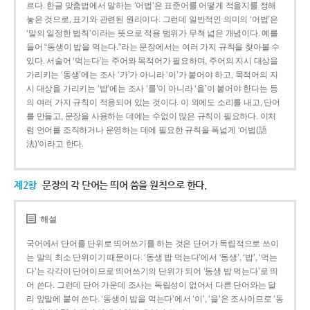
르다. 한글 맞춤법에서 말하는 ‘어법’은 표준어를 어떻게 적을지를 정해
놓은 것으로, 표기와 관련된 원리이다. 그런데 일반적인 의미의 ‘어법’은
‘말의 일정한 법칙’이라는 뜻으로 적용 범위가 무척 넓은 개념이다. 예를
들어 “동생이 밥을 먹는다.”라는 문장에서는 여러 가지 규칙을 찾아볼 수
있다. 서술어 ‘먹는다’는 주어와 목적어가 필요하며, 주어의 지시 대상을
가리키는 ‘동생’에는 조사 ‘가’가 아니라 ‘이’가 붙어야 하고, 목적어의 지
시 대상을 가리키는 ‘밥’에는 조사 ‘를’이 아니라 ‘을’이 붙어야 한다는 등
의 여러 가지 규칙이 적용되어 있는 것이다. 이 외에도 소리를 내고, 단어
를 만들고, 문장을 사용하는 데에는 수없이 많은 규칙이 필요하다. 이처
럼 언어를 조직하거나 운영하는 데에 필요한 규칙을 폭넓게 ‘어법(語
法)’이라고 한다.
제2항
문장의 각 단어는 띄어 씀을 원칙으로 한다.
해설
국어에서 단어를 단위로 띄어쓰기를 하는 것은 단어가 독립적으로 쓰이
는 말의 최소 단위이기 때문이다. ‘동생 밥 먹는다’에서 ‘동생’, ‘밥’, ‘먹는
다’는 각각이 단어이므로 띄어쓰기의 단위가 되어 ‘동생 밥 먹는다’로 띄
어 쓴다. 그런데 단어 가운데 조사는 독립성이 없어서 다른 단어와는 달
리 앞말에 붙여 쓴다. ‘동생이 밥을 먹는다’에서 ‘이’, ‘을’은 조사이므로 ‘동