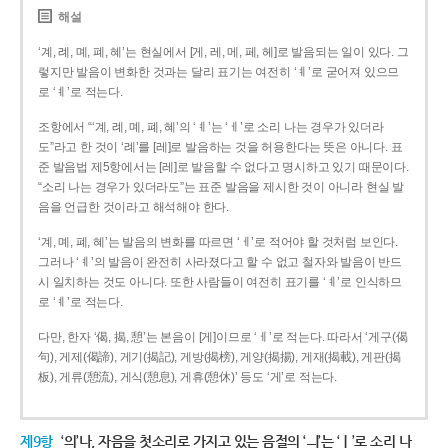
해설
‘계, 례, 몌, 폐, 혜’는 현실에서 [게, 레, 메, 페, 헤]로 발음되는 일이 있다. 그
렇지만 발음이 변화한 것과는 달리 표기는 여전히 ‘ㅖ’로 굳어져 있으므
로 ‘ㅖ’로 적는다.
조항에서 “‘계, 례, 몌, 폐, 혜’의 ‘ㅖ’는 ‘ㅔ’로 소리 나는 경우가 있더라
도”라고 한 것이 ‘례’를 [레]로 발음하는 것을 허용한다는 뜻은 아니다. 표
준 발음법 제5항에서는 [레]로 발음할 수 없다고 명시하고 있기 때문이다.
“소리 나는 경우가 있더라도”는 표준 발음을 제시한 것이 아니라 현실 발
음을 언급한 것이라고 해석해야 한다.
‘계, 몌, 폐, 혜’는 발음의 변화를 따르면 ‘ㅔ’로 적어야 할 것처럼 보인다.
그러나 ‘ㅖ’의 발음이 완전히 사라졌다고 할 수 없고 철자와 발음이 반드
시 일치하는 것도 아니다. 또한 사람들이 여전히 표기를 ‘ㅖ’로 인식하므
로 ‘ㅖ’로 적는다.
다만, 한자 ‘偈, 揭, 憩’는 본음이 [게]이므로 ‘ㅔ’로 적는다. 따라서 ‘게구(偈
句), 게제(偈諦), 게기(揭記), 게방(揭榜), 게양(揭揚), 게재(揭載), 게판(揭
板), 게류(憩流), 게식(憩息), 게휴(憩休)’ 등도 ‘게’로 적는다.
제9항
‘의’나, 자음을 첫소리로 가지고 있는 음절의 ‘ㅢ’는 ‘ㅣ’로 소리 나