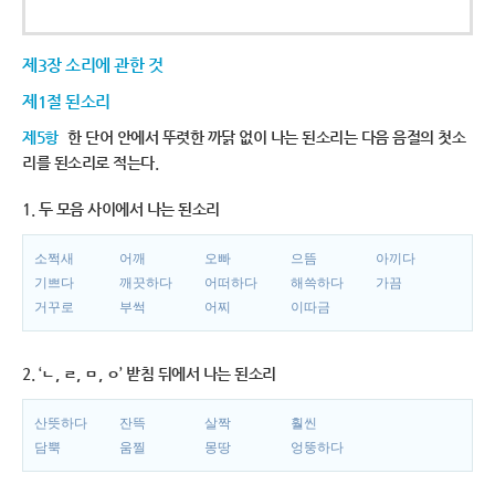
제3장 소리에 관한 것
제1절 된소리
제5항
한 단어 안에서 뚜렷한 까닭 없이 나는 된소리는 다음 음절의 첫소
리를 된소리로 적는다.
1. 두 모음 사이에서 나는 된소리
소쩍새
어깨
오빠
으뜸
아끼다
기쁘다
깨끗하다
어떠하다
해쓱하다
가끔
거꾸로
부썩
어찌
이따금
2. ‘ㄴ, ㄹ, ㅁ, ㅇ’ 받침 뒤에서 나는 된소리
산뜻하다
잔뜩
살짝
훨씬
담뿍
움찔
몽땅
엉뚱하다