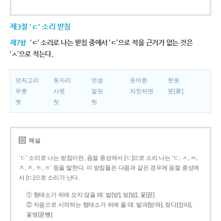
제3절 'ㄷ' 소리 받침
제7항
‘ㄷ’ 소리로 나는 받침 중에서 ‘ㄷ’으로 적을 근거가 없는 것은
‘ㅅ’으로 적는다.
덧저고리
돗자리
엇셈
웃어른
핫옷
무릇
사뭇
얼핏
자칫하면
뭇[衆]
옛
첫
헛
해설
‘ㄷ’ 소리로 나는 받침이란, 음절 종성에서 [ㄷ]으로 소리 나는 ‘ㄷ, ㅅ, ㅆ,
ㅈ, ㅊ, ㅌ, ㅎ’ 등을 말한다. 이 받침들은 다음과 같은 경우에 음절 종성에
서 [ㄷ]으로 소리가 난다.
① 형태소가 뒤에 오지 않을 때: 밭[받], 빚[빋], 꽃[꼳]
② 자음으로 시작하는 형태소가 뒤에 올 때: 밭과[받꽈], 젖다[젇따],
꽃병[꼳뼝]