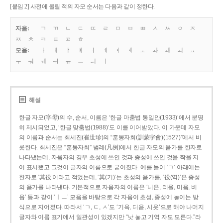
[붙임 2] 사전에 올릴 적의 자모 순서는 다음과 같이 정한다.
자음:
ㄱ
ㄲ
ㄴ
ㄷ
ㄸ
ㄹ
ㅁ
ㅂ
ㅃ
ㅅ
ㅆ
ㅇ
ㅈ
ㅉ
ㅊ
ㅋ
ㅌ
ㅍ
ㅎ
모음:
ㅏ
ㅐ
ㅑ
ㅒ
ㅓ
ㅔ
ㅕ
ㅖ
ㅗ
ㅘ
ㅙ
ㅚ
ㅛ
ㅜ
ㅝ
ㅞ
ㅟ
ㅠ
ㅡ
ㅢ
ㅣ
해설
한글 자모(字母)의 수, 순서, 이름은 ‘한글 마춤법 통일안(1933)’에서 분명
히 제시되었고, ‘한글 맞춤법(1988)’도 이를 이어받았다. 이 가운데 자모
의 이름과 순서는 최세진(崔世珍)의 “훈몽자회(訓蒙字會)(1527)”에서 비
롯한다. 최세진은 “훈몽자회” 범례(凡例)에서 한글 자모의 음가를 한자로
나타냈는데, 자음자의 경우 초성에 쓰인 것과 종성에 쓰인 것을 짝을 지
어 표시했고 그것이 글자의 이름으로 굳어졌다. 예를 들어 ‘ㄱ’ 아래에는
한자로 ‘其役’이라고 적었는데, ‘其(기)’는 초성의 음가를, ‘役(역)’은 종성
의 음가를 나타낸다. 기본적으로 자음자의 이름은 ‘니은, 리을, 미음, 비
읍’ 등과 같이 ‘ㅣㅡ’ 모음을 바탕으로 각 자음이 초성, 종성에 놓이는 방
식으로 지어졌다. 따라서 ‘ㄱ, ㄷ, ㅅ’도 ‘기윽, 디읃, 시읏’으로 해야 나머지
글자와 이름 표기에서 일관성이 있겠지만 “낫 놓고 기역 자도 모른다.”라