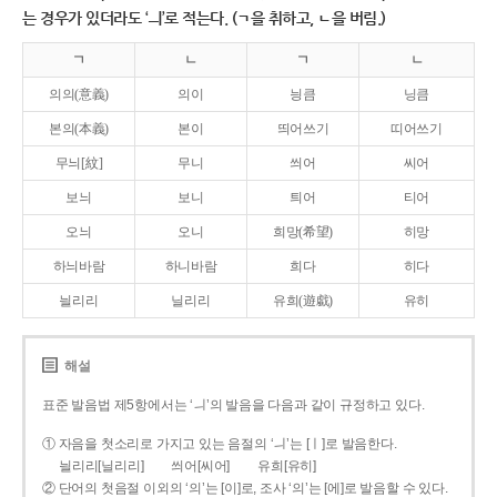
는 경우가 있더라도 ‘ㅢ’로 적는다. (ㄱ을 취하고, ㄴ을 버림.)
ㄱ
ㄴ
ㄱ
ㄴ
의의(意義)
의이
닁큼
닝큼
본의(本義)
본이
띄어쓰기
띠어쓰기
무늬[紋]
무니
씌어
씨어
보늬
보니
틔어
티어
오늬
오니
희망(希望)
히망
하늬바람
하니바람
희다
히다
늴리리
닐리리
유희(遊戱)
유히
해설
표준 발음법 제5항에서는 ‘ㅢ’의 발음을 다음과 같이 규정하고 있다.
① 자음을 첫소리로 가지고 있는 음절의 ‘ㅢ’는 [ㅣ]로 발음한다.
늴리리[닐리리]
씌어[씨어]
유희[유히]
② 단어의 첫음절 이외의 ‘의’는 [이]로, 조사 ‘의’는 [에]로 발음할 수 있다.