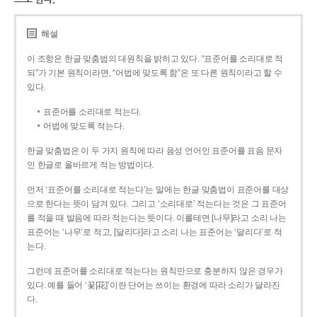
해설
이 조항은 한글 맞춤법의 대원칙을 밝히고 있다. “표준어를 소리대로 적
되”가 기본 원칙이라면, “어법에 맞도록 함”은 또 다른 원칙이라고 할 수
있다.
표준어를 소리대로 적는다.
어법에 맞도록 적는다.
한글 맞춤법은 이 두 가지 원칙에 따라 음성 언어인 표준어를 표음 문자
인 한글로 올바르게 적는 방법이다.
먼저 ‘표준어를 소리대로 적는다’는 말에는 한글 맞춤법이 표준어를 대상
으로 한다는 뜻이 담겨 있다. 그리고 ‘소리대로’ 적는다는 것은 그 표준어
를 적을 때 발음에 따라 적는다는 뜻이다. 이를테면 [나무]라고 소리 나는
표준어는 ‘나무’로 적고, [달리다]라고 소리 나는 표준어는 ‘달리다’로 적
는다.
그런데 표준어를 소리대로 적는다는 원칙만으로 충분하지 않은 경우가
있다. 예를 들어 ‘꽃[花]’이란 단어는 쓰이는 환경에 따라 소리가 달라진
다.