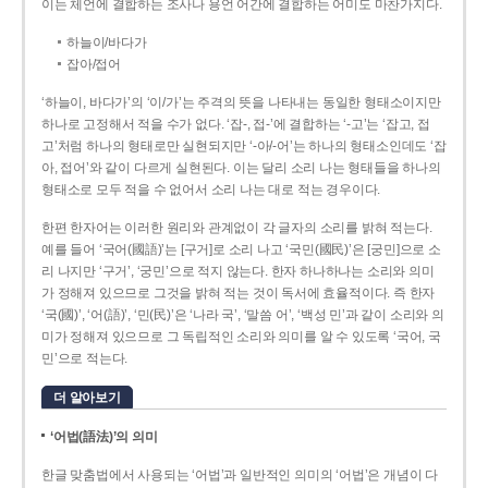
이는 체언에 결합하는 조사나 용언 어간에 결합하는 어미도 마찬가지다.
하늘이/바다가
잡아/접어
‘하늘이, 바다가’의 ‘이/가’는 주격의 뜻을 나타내는 동일한 형태소이지만
하나로 고정해서 적을 수가 없다. ‘잡-, 접-’에 결합하는 ‘-고’는 ‘잡고, 접
고’처럼 하나의 형태로만 실현되지만 ‘-아/-어’는 하나의 형태소인데도 ‘잡
아, 접어’와 같이 다르게 실현된다. 이는 달리 소리 나는 형태들을 하나의
형태소로 모두 적을 수 없어서 소리 나는 대로 적는 경우이다.
한편 한자어는 이러한 원리와 관계없이 각 글자의 소리를 밝혀 적는다.
예를 들어 ‘국어(國語)’는 [구거]로 소리 나고 ‘국민(國民)’은 [궁민]으로 소
리 나지만 ‘구거’, ‘궁민’으로 적지 않는다. 한자 하나하나는 소리와 의미
가 정해져 있으므로 그것을 밝혀 적는 것이 독서에 효율적이다. 즉 한자
‘국(國)’, ‘어(語)’, ‘민(民)’은 ‘나라 국’, ‘말씀 어’, ‘백성 민’과 같이 소리와 의
미가 정해져 있으므로 그 독립적인 소리와 의미를 알 수 있도록 ‘국어, 국
민’으로 적는다.
더 알아보기
‘어법(語法)’의 의미
한글 맞춤법에서 사용되는 ‘어법’과 일반적인 의미의 ‘어법’은 개념이 다