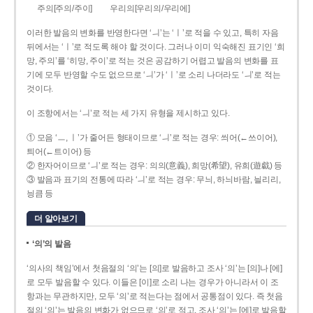
주의[주의/주이]
우리의[우리의/우리에]
이러한 발음의 변화를 반영한다면 ‘ㅢ’는 ‘ㅣ’로 적을 수 있고, 특히 자음
뒤에서는 ‘ㅣ’로 적도록 해야 할 것이다. 그러나 이미 익숙해진 표기인 ‘희
망, 주의’를 ‘히망, 주이’로 적는 것은 공감하기 어렵고 발음의 변화를 표
기에 모두 반영할 수도 없으므로 ‘ㅢ’가 ‘ㅣ’로 소리 나더라도 ‘ㅢ’로 적는
것이다.
이 조항에서는 ‘ㅢ’로 적는 세 가지 유형을 제시하고 있다.
① 모음 ‘ㅡ, ㅣ’가 줄어든 형태이므로 ‘ㅢ’로 적는 경우: 씌어(←쓰이어),
틔어(←트이어) 등
② 한자어이므로 ‘ㅢ’로 적는 경우: 의의(意義), 희망(希望), 유희(遊戱) 등
③ 발음과 표기의 전통에 따라 ‘ㅢ’로 적는 경우: 무늬, 하늬바람, 늴리리,
닁큼 등
더 알아보기
‘의’의 발음
‘의사의 책임’에서 첫음절의 ‘의’는 [의]로 발음하고 조사 ‘의’는 [의]나 [에]
로 모두 발음할 수 있다. 이들은 [이]로 소리 나는 경우가 아니라서 이 조
항과는 무관하지만, 모두 ‘의’로 적는다는 점에서 공통점이 있다. 즉 첫음
절의 ‘의’는 발음의 변화가 없으므로 ‘의’로 적고, 조사 ‘의’는 [에]로 발음할