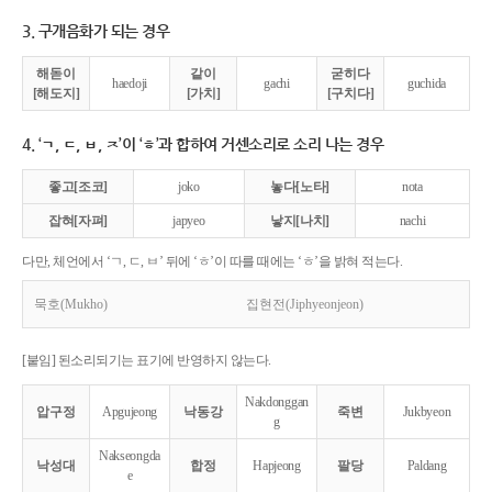
3. 구개음화가 되는 경우
해돋이
같이
굳히다
haedoji
gachi
guchida
[해도지]
[가치]
[구치다]
4. ‘ㄱ, ㄷ, ㅂ, ㅈ’이 ‘ㅎ’과 합하여 거센소리로 소리 나는 경우
좋고[조코]
joko
놓다[노타]
nota
잡혀[자펴]
japyeo
낳지[나치]
nachi
다만, 체언에서 ‘ㄱ, ㄷ, ㅂ’ 뒤에 ‘ㅎ’이 따를 때에는 ‘ㅎ’을 밝혀 적는다.
묵호(Mukho)
집현전(Jiphyeonjeon)
[붙임] 된소리되기는 표기에 반영하지 않는다.
Nakdonggan
압구정
Apgujeong
낙동강
죽변
Jukbyeon
g
Nakseongda
낙성대
합정
Hapjeong
팔당
Paldang
e