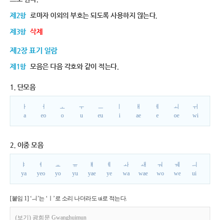
제2항
로마자 이외의 부호는 되도록 사용하지 않는다.
제3항
삭제
제2장 표기 일람
제1항
모음은 다음 각호와 같이 적는다.
1. 단모음
ㅏ
ㅓ
ㅗ
ㅜ
ㅡ
ㅣ
ㅐ
ㅔ
ㅚ
ㅟ
a
eo
o
u
eu
i
ae
e
oe
wi
2. 이중 모음
ㅑ
ㅕ
ㅛ
ㅠ
ㅒ
ㅖ
ㅘ
ㅙ
ㅝ
ㅞ
ㅢ
ya
yeo
yo
yu
yae
ye
wa
wae
wo
we
ui
[붙임 1] ‘ㅢ’는 ‘ㅣ’로 소리 나더라도 ui로 적는다.
(보기) 광희문 Gwanghuimun