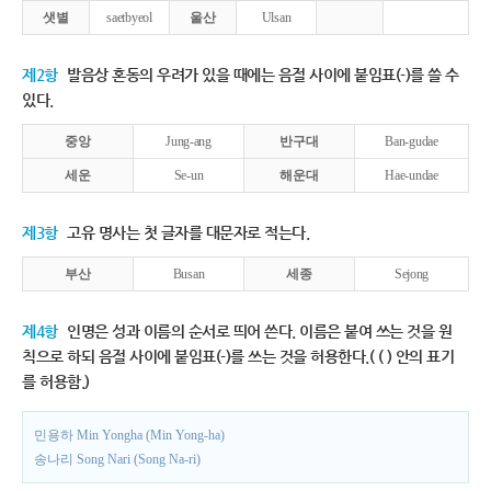
샛별
saetbyeol
울산
Ulsan
제2항
발음상 혼동의 우려가 있을 때에는 음절 사이에 붙임표(-)를 쓸 수
있다.
중앙
Jung-ang
반구대
Ban-gudae
세운
Se-un
해운대
Hae-undae
제3항
고유 명사는 첫 글자를 대문자로 적는다.
부산
Busan
세종
Sejong
제4항
인명은 성과 이름의 순서로 띄어 쓴다. 이름은 붙여 쓰는 것을 원
칙으로 하되 음절 사이에 붙임표(-)를 쓰는 것을 허용한다.( ( ) 안의 표기
를 허용함.)
민용하 Min Yongha (Min Yong-ha)
송나리 Song Nari (Song Na-ri)