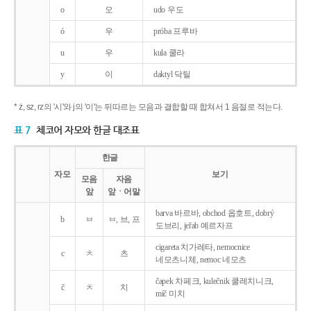
o
오
udo 우도
ó
우
próba 프루바
u
우
kula 쿨라
y
이
daktyl 닥틸
* ż, sz, rz의 '시'와 j의 '이'는 뒤따르는 모음과 결합할 때 합쳐서 1 음절로 적는다.
표 7
체코어 자모와 한글 대조표
한글
자모
보기
모음
자음
앞
앞ㆍ어말
barva 바르바, obchod 옵호트, dobrý
b
ㅂ
ㅂ, 브, 프
도브리, jeřab 예르자프
cigareta 치가레타, nemocnice
c
ㅊ
츠
네모츠니체, nemoc 네모츠
čapek 차페크, kulečnik 쿨레치니크,
č
ㅊ
치
míč 미치