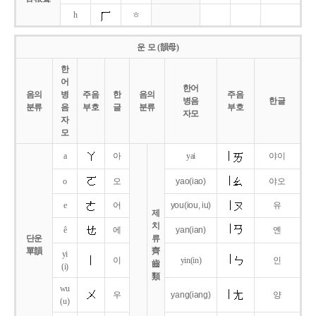
h
ㅎ
운 모 (韻母)
한
어
한어
음의
병
주음
한
음의
주음
병음
한글
분류
음
부호
글
분류
부호
자모
자
모
a
아
yai
야이
o
오
yao
(iao)
야오
e
어
you
(iou,
iu)
유
제
치
ê
에
yan
(ian)
옌
단운
류
單韻
齊
yi
이
yin(in)
인
齒
(i)
類
wu
우
yang
(iang)
양
(u)