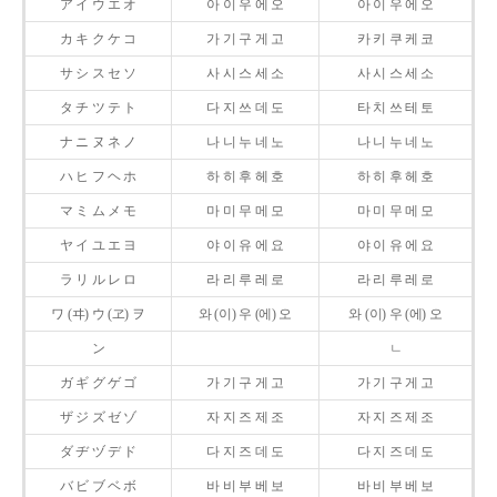
ア イ ウ エ オ
아 이 우 에 오
아 이 우 에 오
カ キ ク ケ コ
가 기 구 게 고
카 키 쿠 케 코
サ シ ス セ ソ
사 시 스 세 소
사 시 스 세 소
タ チ ツ テ ト
다 지 쓰 데 도
타 치 쓰 테 토
ナ ニ ヌ ネ ノ
나 니 누 네 노
나 니 누 네 노
ハ ヒ フ ヘ ホ
하 히 후 헤 호
하 히 후 헤 호
マ ミ ム メ モ
마 미 무 메 모
마 미 무 메 모
ヤ イ ユ エ ヨ
야 이 유 에 요
야 이 유 에 요
ラ リ ル レ ロ
라 리 루 레 로
라 리 루 레 로
ワ (ヰ) ウ (ヱ) ヲ
와 (이) 우 (에) 오
와 (이) 우 (에) 오
ン
ㄴ
ガ ギ グ ゲ ゴ
가 기 구 게 고
가 기 구 게 고
ザ ジ ズ ゼ ゾ
자 지 즈 제 조
자 지 즈 제 조
ダ ヂ ヅ デ ド
다 지 즈 데 도
다 지 즈 데 도
バ ビ ブ ベ ボ
바 비 부 베 보
바 비 부 베 보