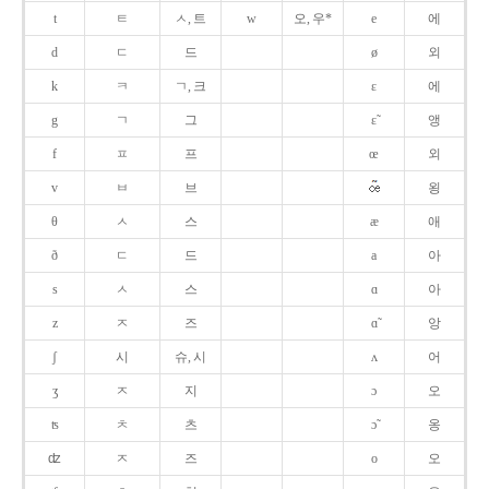
t
ㅌ
ㅅ, 트
w
오, 우*
e
에
d
ㄷ
드
ø
외
k
ㅋ
ㄱ, 크
ɛ
에
g
ㄱ
그
ɛ̃
앵
f
ㅍ
프
œ
외
v
ㅂ
브
욍
θ
ㅅ
스
æ
애
ð
ㄷ
드
a
아
s
ㅅ
스
ɑ
아
z
ㅈ
즈
ɑ̃
앙
ʃ
시
슈, 시
ʌ
어
ʒ
ㅈ
지
ɔ
오
ʦ
ㅊ
츠
ɔ̃
옹
ʣ
ㅈ
즈
o
오