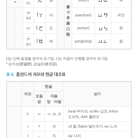
얼
yue
(ue)
웨
*
(r)
촬
ya
구
야
yuan
(uan)
위안
(ia)
류
撮
yo
요
yun
(un)
윈
口
類
ye
예
yong
(iong)
융
(ie)
[ ]는 단독 발음될 경우의 표기임. ( )는 자음이 선행할 경우의 표기임.
* 순치성(脣齒聲), 권설운(捲舌韻).
표 6
폴란드어 자모와 한글 대조표
한글
자모
보기
모음
자음
앞
앞ㆍ어말
burak 부라크, szybko 십코, dobrze
b
ㅂ
ㅂ, 브, 프
도브제, chleb 흘레프
c
ㅊ
츠
cel 첼, Balicki 발리츠키, noc 노츠
ć
ㅡ
치
dać 다치