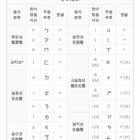
한어
한어
음의
주음
음의
주음
병음
한글
병음
한글
분류
부호
분류
부호
자모
자모
b
ㅂ
j
ㅈ
중순성
설면성
p
ㅍ
q
ㅊ
重脣聲
舌面聲
m
ㅁ
x
ㅅ
zh
순치성*
f
ㅍ
ㅈ [즈]
[zhi]
ch
d
ㄷ
ㅊ [츠]
교설첨성
[chi]
翹舌尖聲
sh
t
ㅌ
ㅅ [스]
설첨성
[shi]
舌尖聲
ㄖ
n
ㄴ
r [ri]
ㄹ [르]
l
ㄹ
z [zi]
ㅉ [쯔]
설치성
g
ㄱ
c [ci]
ㅊ [츠]
舌齒聲
설근성
k
ㅋ
s [si]
ㅆ [쓰]
舌根聲