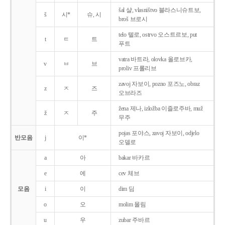
šal 샬, vlasništvo 블라스니슈트보,
š
시*
슈, 시
broš 브로시
telo 텔로, ostrvo 오스트르보, put
t
ㅌ
트
푸트
vatra 바트라, olovka 올로브카,
v
ㅂ
브
proliv 프롤리브
zavoj 자보이, pozno 포즈노, obraz
z
ㅈ
즈
오브라즈
žena 제나, izložba 이즐로주바, muž
ž
ㅈ
주
무주
pojas 포야스, zavoj 자보이, odjelo
반모음
j
이*
오델로
a
아
bakar 바카르
e
에
cev 체브
모음
i
이
dim 딤
o
오
molim 몰림
u
우
zubar 주바르