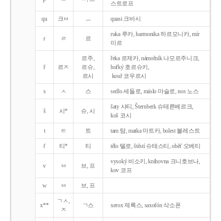
스트로프
qu
크ㅂ
ㅡ
quasi 크바시
ruka 루카, harmonika 하르모니카, mír
r
ㄹ
르
미르
르주,
řeka 르제카, námořník 나모르주니크,
ř
르ㅈ
르슈,
hořký 호르슈키,
르시
kouř 코우르시
s
ㅅ
스
sedlo 세들로, máslo 마슬로, nos 노스
šaty 샤티, Šternberk 슈테른베르크,
š
시*
슈, 시
koš 코시
t
ㅌ
트
tam 탐, matka 마트카, bolest 볼레스트
t'
티*
티
tělo 텔로, štěstí 슈테스티, obět' 오베티
vysoký 비소키, knihovna 크니호브나,
v
ㅂ
브, 프
kov 코프
w
ㅂ
브, 프
ㄱㅅ,
x**
ㄱ스
xerox 제록스, saxofón 삭소폰
ㅈ