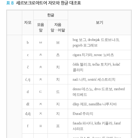
표 8
세르보크로아트어 자모와 한글 대조표
한글
자모
보기
모음
자음
앞
앞ㆍ어말
bog 보그, drobnjak 드로브냐크,
b
ㅂ
브
pogreb 포그레브
c
ㅊ
츠
cigara 치가라, novac 노바츠
čelik 첼리크, točka 토치카, kolač
č
ㅊ
치
콜라치
ć, tj
ㅊ
치
naći 나치, sestrić 세스트리치
desno 데스노, drvo 드르보, medved
d
ㄷ
드
메드베드
dž
ㅈ
지
džep 제프, narudžba 나루지바
đ,dj
ㅈ
지
Ðurađ 주라지
fasada 파사다, kifla 키플라, šaraf
f
ㅍ
프
샤라프