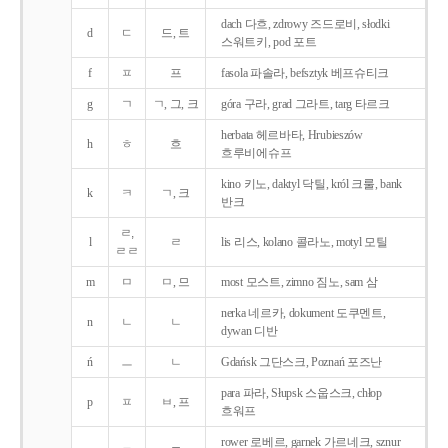
dach 다흐, zdrowy 즈드로비, słodki
d
ㄷ
드, 트
스워트키, pod 포트
f
ㅍ
프
fasola 파솔라, befsztyk 베프슈티크
g
ㄱ
ㄱ, 그, 크
góra 구라, grad 그라트, targ 타르크
herbata 헤르바타, Hrubieszów
h
ㅎ
흐
흐루비에슈프
kino 키노, daktyl 닥틸, król 크룰, bank
k
ㅋ
ㄱ, 크
반크
ㄹ,
l
ㄹ
lis 리스, kolano 콜라노, motyl 모틸
ㄹㄹ
m
ㅁ
ㅁ, 므
most 모스트, zimno 짐노, sam 삼
nerka 네르카, dokument 도쿠멘트,
n
ㄴ
ㄴ
dywan 디반
ń
ㅡ
ㄴ
Gdańsk 그단스크, Poznań 포즈난
para 파라, Słupsk 스웁스크, chłop
p
ㅍ
ㅂ, 프
흐워프
rower 로베르, garnek 가르네크, sznur