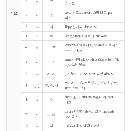
r
ㄹ
르
슈누르
serce 세르체, srebro 스레브로, pas
자음
s
ㅅ
스
파스
ś
ㅡ
시
ślepy 실레피, dziś 지시
t
ㅌ
트
tam 탐, matka 마트카, but 부트
Warszawa 바르샤바, piwnica 피브니차,
w
ㅂ
브, 프
krew 크레프
zamek 자메크, zbrodnia 즈브로드니아,
z
ㅈ
즈, 스
wywóz 비부스
ź
ㅡ
지, 시
gwoździk 그보지지크, więź 비엥시
ㅈ,
żyto 지토, różny 루주니, łyżka 위슈카,
ż
주, 슈, 시
시*
straż 스트라시
chory 호리, kuchnia 쿠흐니아, dach
ch
ㅎ
흐
다흐
dziura 지우라, dzwon 즈본, mosiądz
dz
ㅈ
즈, 츠
모시옹츠
dź
ㅡ
치
niedźwiedź 니에치비에치