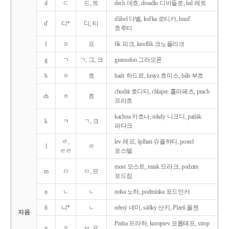
d
ㄷ
드, 트
dech 데흐, divadlo 디바들로, led 레트
d'ábel 댜벨, lod'ka 로티카, hrud'
d'
디*
디, 티
흐루티
f
ㅍ
프
fík 피크, knoflík 크노플리크
g
ㄱ
ㄱ, 그, 크
gramofon 그라모폰
h
ㅎ
흐
hadr 하드르, hmyz 흐미스, bůh 부흐
choditi 호디티, chlapec 흘라페츠, prach
ch
ㅎ
흐
프라흐
kachna 카흐나, nikdy 니크디, padák
k
ㅋ
ㄱ, 크
파다크
ㄹ,
lev 레프, šplhati 슈플하티, postel
l
ㄹ
ㄹㄹ
포스텔
most 모스트, mrak 므라크, podzim
m
ㅁ
ㅁ, 므
포드짐
n
ㄴ
ㄴ
noha 노하, podmínka 포드민카
ň
니*
ㄴ
němý 네미, sáňky 산키, Plzeň 플젠
자음
Praha 프라하, koroptev 코롭테프, strop
p
ㅍ
ㅂ, 프