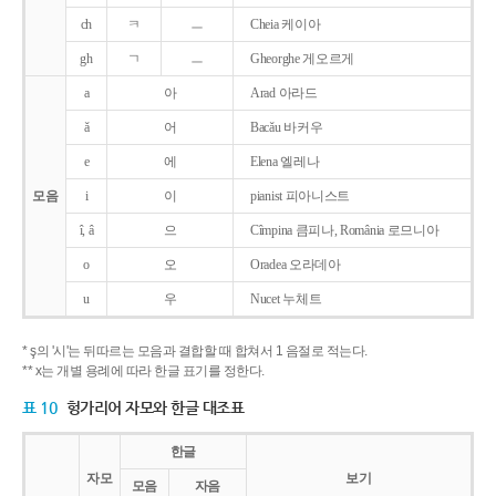
ch
ㅋ
ㅡ
Cheia 케이아
gh
ㄱ
ㅡ
Gheorghe 게오르게
a
아
Arad 아라드
ǎ
어
Bacǎu 바커우
e
에
Elena 엘레나
모음
i
이
pianist 피아니스트
î, â
으
Cîmpina 큼피나, România 로므니아
o
오
Oradea 오라데아
u
우
Nucet 누체트
* ş의 '시'는 뒤따르는 모음과 결합할 때 합쳐서 1 음절로 적는다.
** x는 개별 용례에 따라 한글 표기를 정한다.
표 10
헝가리어 자모와 한글 대조표
한글
자모
보기
모음
자음