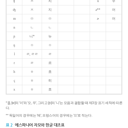
ʧ
ㅊ
치
u
우
ʤ
ㅈ
지
ə**
어
m
ㅁ
ㅁ
ɚ
어
n
ㄴ
ㄴ
ɲ
니*
뉴
ŋ
ㅇ
ㅇ
l
ㄹ, ㄹㄹ
ㄹ
r
ㄹ
르
h
ㅎ
흐
ç
ㅎ
히
x
ㅎ
흐
* [j], [w]의 '이'와 '오, 우', 그리고 [ɲ]의 '니'는 모음과 결합할 때 제3장 표기 세칙에 따른
다.
** 독일어의 경우에는 '에', 프랑스어의 경우에는 '으'로 적는다.
표 2
에스파냐어 자모와 한글 대조표