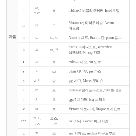
ㄹ,
l
ㄹ
bibliotecǎ 비블리오테커, hotel 호텔
ㄹㄹ
Maramureş 마라무레슈, Avram
m
ㅁ
ㅁ
아브람
자음
n
ㄴ
ㄴ, 느
Nucet 누체트, Bran 브란, pumn 품느
pianist 피아니스트, septembrie
p
ㅍ
ㅂ, 프
셉템브리에, cap 카프
r
ㄹ
르
radio 라디오, dor 도르
s
ㅅ
스
Sibiu 시비우, pas 파스
ş
시*
슈
şag 샤그, Mureş 무레슈
t
ㅌ
트
telefonist 텔레포니스트, bilet 빌레트
ţ
ㅊ
츠
ţigarǎ 치가러, braţ 브라츠
v
ㅂ
브
Victoria 빅토리아, Braşov 브라쇼브
ㄱㅅ,
크스,
x**
taxi 탁시, examen 에그자멘
그ㅈ
ㄱ스
z
ㅈ
즈
ziar 지아르, autobuz 아우토부즈