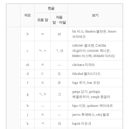
한글
자모
보기
자음
모음 앞
앞ㆍ어말
biz 비스, blandon 블란돈, braceo
b
ㅂ
브
브라세오
colcren 콜크렌, Cecilia
c
ㅋ, ㅅ
ㄱ, 크
세실리아, coccion 콕시온,
bistec 비스텍, dictado 딕타도
ch
ㅊ
―
chicharra 치차라
d
ㄷ
드
felicidad 펠리시다드
f
ㅍ
프
fuga 푸가, fran 프란
ganga 강가, geologia
g
ㄱ, ㅎ
그
헤올로히아, yungla 융글라
h
―
―
hipo 이포, quehacer 케아세르
j
ㅎ
―
jueves 후에베스, reloj 렐로
k
ㅋ
크
kapok 카포크