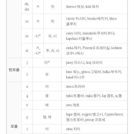
dż,
ㅈ
치
drzewo 제보, łodż 워치
drz
czysty 치스티, beczka 베치카, klucz
cz
ㅊ
치
클루치
szary 샤리, musztarda 무슈타르다,
sz
시*
슈, 시
kapelusz 카펠루시
ㅈ,
rzeka 제카, Przemyśl 프셰미실, kołnierz
rz
주, 슈, 시
시*
코우니에시
j
이*
jasny 야스니, kraj 크라이
반모음
łono 워노, głowa 그워바, bułka 부우카,
ł
우
kanał 카나우
a
아
trawa 트라바
ą̨
옹
trąba 트롱바, mąka 몽카, kąt 콩트, tą 통
e
에
zero 제로
kępa 켕파, węgorz 벵고시, Częstochowa
ę
엥, 에
쳉스토호바, proszę 프로셰
모음
i
이
zima 지마