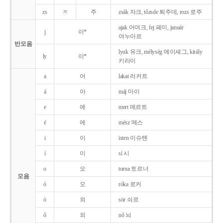
zs
ㅈ
주
zsák 자크, tőzsde 퇴주데, rozs 로주
ajak 어여크, fej 페이, január
j
이*
여누아르
반모음
lyuk 유크, mélység 메이셰그, király
ly
이*
키라이
a
어
lakat 러커트
á
아
máj 마이
e
에
mert 메르트
é
에
mész 메스
i
이
isten 이슈텐
í
이
sí 시
o
오
torna 토르너
모음
ó
오
róka 로커
ö
외
sör 쇠르
ő
외
nő 뇌