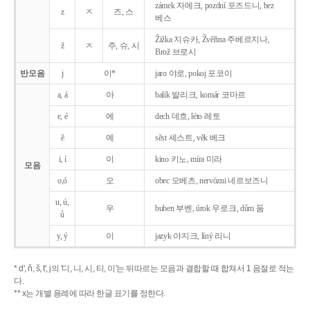
zámek 자메크, pozdní 포즈드니, bez
z
ㅈ
즈, 스
베스
Žižka 지슈카, Žvěřina 주베르지나,
ž
ㅈ
주, 슈, 시
Brož 브로시
반모음
j
이*
jaro 야로, pokoj 포코이
a, á
아
balík 발리크, komár 코마르
e, é
에
dech 데흐, léto 레토
ě
예
sěst 셰스트, věk 베크
i, í
이
kino 키노, míra 미라
모음
o,ó
오
obec 오베츠, nervózni 네르보즈니
u, ú,
우
buben 부벤, úrok 우로크, dům 둠
ů
y, ý
이
jazyk
야지크, líný 리니
* d', ň, š, t', j의 '디, 니, 시, 티, 이'는 뒤따르는 모음과 결합할 때 합쳐서 1 음절로 적는
다.
** x는 개별 용례에 따라 한글 표기를 정한다.