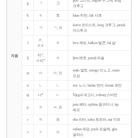
gost 고스트, dugme 두그메, krug
g
ㄱ
그
크루그
h
ㅎ
흐
hitan 히탄, šah 샤흐
korist 코리스트, krug 크루그, jastuk
k
ㅋ
ㄱ, 크
야스투크
ㄹ,
l
ㄹ
levo 레보, balkon 발콘, šal 샬
ㄹㄹ
리*,
자음
lj
ㄹ
ljeto 레토, pasulj 파술
ㄹ리*
malo 말로, mnogo 므노고, osam
m
ㅁ
ㅁ, 므
오삼
n
ㄴ
ㄴ
nos 노스, banka 반카, loman 로만
nj
니*
ㄴ
Njegoš 녜고시, svibanj 스비반
peta 페타, opština 옵슈티나, lep
p
ㅍ
ㅂ, 프
레프
r
ㄹ
르
riba 리바, torba 토르바, mir 미르
sedam 세담, posle 포슬레, glas
s
ㅅ
스
글라스