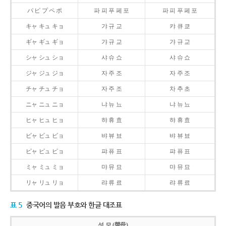
パ ピ プ ペ ポ
파 피 푸 페 포
파 피 푸 페 포
キャ キュ キョ
갸 규 교
캬 큐 쿄
ギャ ギュ ギョ
갸 규 교
갸 규 교
シャ シュ ショ
샤 슈 쇼
샤 슈 쇼
ジャ ジュ ジョ
자 주 조
자 주 조
チャ チュ チョ
자 주 조
차 추 초
ニャ ニュ ニョ
냐 뉴 뇨
냐 뉴 뇨
ヒャ ヒュ ヒョ
햐 휴 효
햐 휴 효
ビャ ビュ ビョ
뱌 뷰 뵤
뱌 뷰 뵤
ピャ ピュ ピョ
퍄 퓨 표
퍄 퓨 표
ミャ ミュ ミョ
먀 뮤 묘
먀 뮤 묘
リャ リュ リョ
랴 류 료
랴 류 료
표 5
중국어의 발음 부호와 한글 대조표
성 모 (聲母)