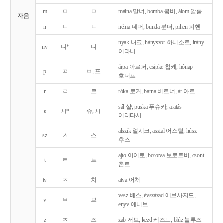
m
ㅁ
ㅁ
málna 말너, bomba 봄버, álom 알롬
자음
n
ㄴ
ㄴ
néma 네머, bunda 분더, pihen 피헨
nyak 녀크, hányszor 하니소르, irány
ny
니*
니
이라니
árpa 아르퍼, csipke 칩케, hónap
p
ㅍ
ㅂ, 프
호너프
r
ㄹ
르
róka 로커, barna 버르너, ár 아르
sál 샬, puska 푸슈카, aratás
s
시*
슈, 시
어러타시
alszik 얼시크, asztal 어스털, húsz
sz
ㅅ
스
후스
ajto 어이토, borotva 보로트버, csont
t
ㅌ
트
촌트
ty
ㅊ
치
atya 어처
vesz 베스, évszázad 에브사저드,
v
ㅂ
브
enyv 에니브
z
ㅈ
즈
zab 저브, kezd 케즈드, blúz 블루즈