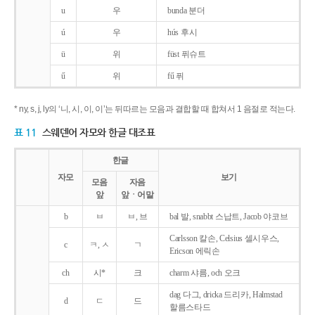
u
우
bunda 분더
ú
우
hús 후시
ü
위
füst 퓌슈트
ű
위
fű 퓌
* ny, s, j, ly의 ‘니, 시, 이, 이’는 뒤따르는 모음과 결합할 때 합쳐서 1 음절로 적는다.
표 11
스웨덴어 자모와 한글 대조표
한글
자모
보기
모음
자음
앞
앞ㆍ어말
b
ㅂ
ㅂ, 브
bal 발, snabbt 스납트, Jacob 야코브
Carlsson 칼손, Celsius 셀시우스,
c
ㅋ, ㅅ
ㄱ
Ericson 에릭손
ch
시*
크
charm 샤름, och 오크
dag 다그, dricka 드리카, Halmstad
d
ㄷ
드
할름스타드