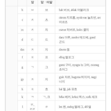
앞
앞ㆍ어말
b
ㅂ
브
bab 버브, ablak 어블러크
citrom 치트롬, nyolcvan 뇰츠번, arc
c
ㅊ
츠
어르츠
cs
ㅊ
치
csavar 처버르, kulcs 쿨치
daru 더루, medve 메드베, gond
d
ㄷ
드
곤드
dzs
ㅈ
지
dzsem 젬
f
ㅍ
프
elfog 엘포그
gumi 구미, nyugta 뉴그터, csomag
g
ㄱ
그
초머그
gyár 자르, hagyma 허지머, nagy
gy
ㅈ
지
너지
h
ㅎ
흐
hal 헐, juh 유흐
k
ㅋ
ㄱ, 크
béka 베커, keksz 켁스, szék 세크
ㄹ,
l
ㄹ
len 렌, meleg 멜레그, dél 델
ㄹㄹ