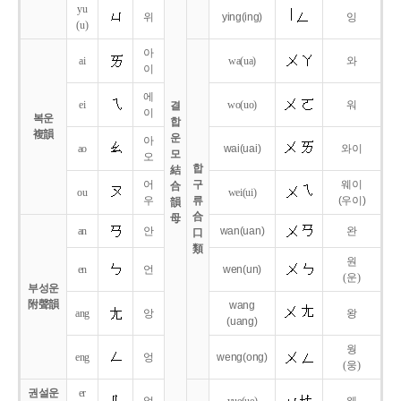
yu
위
ying
(ing)
잉
(u)
아
ai
wa
(ua)
와
이
에
ei
wo
(uo)
워
결
이
복운
합
複韻
운
아
ao
wai
(uai)
와이
모
오
합
結
어
구
웨이
合
ou
wei
(ui)
우
류
(우이)
韻
合
母
an
안
wan
(uan)
완
口
類
원
en
언
wen
(un)
(운)
부성운
附聲韻
wang
ang
앙
왕
(uang)
웡
eng
엉
weng
(ong)
(웅)
권설운
er