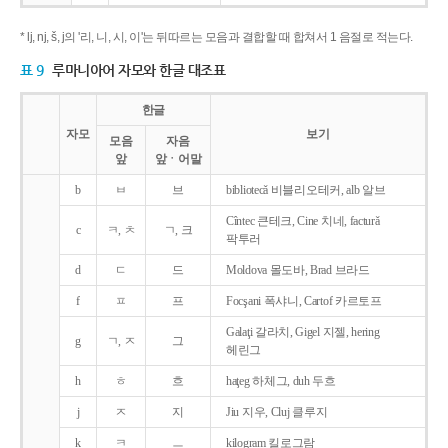
* lj, nj, š, j의 '리, 니, 시, 이'는 뒤따르는 모음과 결합할 때 합쳐서 1 음절로 적는다.
표 9
루마니아어 자모와 한글 대조표
한글
자모
보기
모음
자음
앞
앞ㆍ어말
b
ㅂ
브
bibliotecǎ 비블리오테커, alb 알브
Cîntec 큰테크, Cine 치네, facturǎ
c
ㅋ, ㅊ
ㄱ, 크
팍투러
d
ㄷ
드
Moldova 몰도바, Brad 브라드
f
ㅍ
프
Focşani 폭샤니, Cartof 카르토프
Galaţi 갈라치, Gigel 지젤, hering
g
ㄱ, ㅈ
그
헤린그
h
ㅎ
흐
haţeg 하체그, duh 두흐
j
ㅈ
지
Jiu 지우, Cluj 클루지
k
ㅋ
ㅡ
kilogram 킬로그람