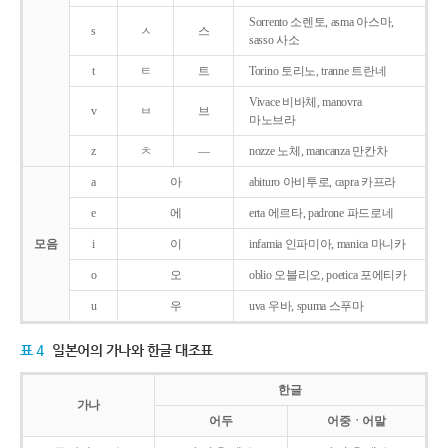
Sorrento 소렌토, asma 아스마,
s
ㅅ
스
sasso 사소
t
ㅌ
트
Torino 토리노, tranne 트란네
Vivace 비바체, manovra
v
ㅂ
브
마노브라
z
ㅊ
―
nozze 노체, mancanza 만칸차
a
아
abituro 아비투로, capra 카프라
e
에
erta 에르타, padrone 파드로네
모음
i
이
infamia 인파미아, manica 마니카
o
오
oblio 오블리오, poetica 포에티카
u
우
uva 우바, spuma 스푸마
표 4
일본어의 가나와 한글 대조표
한글
가나
어두
어중ㆍ어말