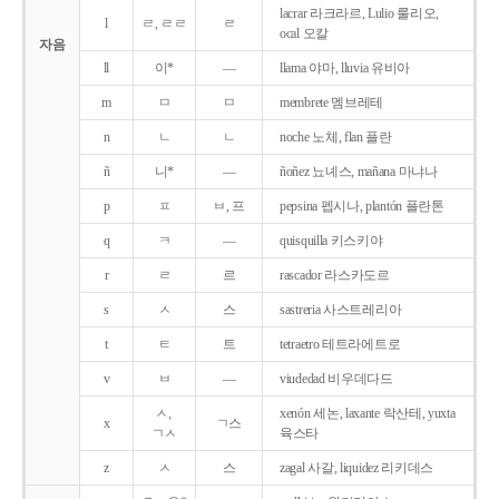
lacrar 라크라르, Lulio 룰리오,
l
ㄹ, ㄹㄹ
ㄹ
ocal 오칼
자음
ll
이*
―
llama 야마, lluvia 유비아
m
ㅁ
ㅁ
membrete 멤브레테
n
ㄴ
ㄴ
noche 노체, flan 플란
ñ
니*
―
ñoñez 뇨녜스, mañana 마냐나
p
ㅍ
ㅂ, 프
pepsina 펩시나, plantón 플란톤
q
ㅋ
―
quisquilla 키스키야
r
ㄹ
르
rascador 라스카도르
s
ㅅ
스
sastreria 사스트레리아
t
ㅌ
트
tetraetro 테트라에트로
v
ㅂ
―
viudedad 비우데다드
ㅅ,
xenón 세논, laxante 락산테, yuxta
x
ㄱ스
ㄱㅅ
육스타
z
ㅅ
스
zagal 사갈, liquidez 리키데스