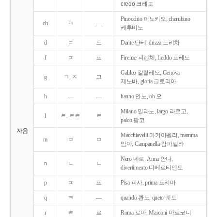
credo 크레도
Pinocchio 피노키오, cherubino
ch
ㅋ
―
케루비노
d
ㄷ
드
Dante 단테, drizza 드리차
f
ㅍ
프
Firenze 피렌체, freddo 프레도
Galileo 갈릴레오, Genova
g
ㄱ, ㅈ
그
제노바, gloria 글로리아
h
―
―
hanno 안노, oh 오
Milano 밀라노, largo 라르고,
l
ㄹ, ㄹㄹ
ㄹ
palco 팔코
자음
Macchiavelli 마키아벨리, mamma
m
ㅁ
ㅁ
맘마, Campanella 캄파넬라
Nero 네로, Anna 안나,
n
ㄴ
ㄴ
divertimento 디베르티멘토
p
ㅍ
프
Pisa 피사, prima 프리마
q
ㅋ
―
quando 콴도, queto 퀘토
r
ㄹ
르
Roma 로마, Marconi 마르코니