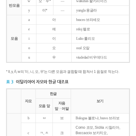
w
오ㆍ우*
―
walkirias 왈키리아스
반모음
y
이*
―
yungla 융글라
a
아
braceo 브라세오
e
에
reloj 렐로
모음
i
이
Lulio 룰리오
o
오
ocal 오칼
u
우
viudedad 비우데다드
* ll, y, ñ, w의 '이, 니, 오, 우'는 다른 모음과 결합할 때 합쳐서 1 음절로 적는다.
표 3
이탈리아어 자모와 한글 대조표
한글
자모
보기
자음
모음 앞
앞ㆍ어말
b
ㅂ
브
Bologna 볼로냐, bravo 브라보
Como 코모, Sicilia 시칠리아,
c
ㅋ, ㅊ
크
Boccaccio 보카치오,