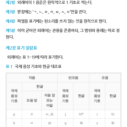
제2항
외래어의 1 음운은 원칙적으로 1 기호로 적는다.
제3항
받침에는 ‘ㄱ, ㄴ, ㄹ, ㅁ, ㅂ, ㅅ, ㅇ’만을 쓴다.
제4항
파열음 표기에는 된소리를 쓰지 않는 것을 원칙으로 한다.
제5항
이미 굳어진 외래어는 관용을 존중하되, 그 범위와 용례는 따로 정
한다.
제2장 표기 일람표
외래어는 표 1~19에 따라 표기한다.
표 1
국제 음성 기호와 한글 대조표
자음
반모음
모음
한글
국제
국제
국제
자음 앞
음성
음성
한글
음성
한글
모음 앞
또는
기호
기호
기호
어말
p
ㅍ
ㅂ, 프
j
이*
i
이
b
ㅂ
브
ɥ
위
y
위