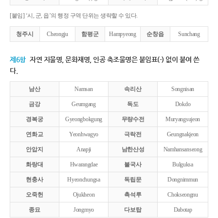
[붙임] ‘시, 군, 읍’의 행정 구역 단위는 생략할 수 있다.
청주시
Cheongju
함평군
Hampyeong
순창읍
Sunchang
제6항
자연 지물명, 문화재명, 인공 축조물명은 붙임표(-) 없이 붙여 쓴
다.
남산
Namsan
속리산
Songnisan
금강
Geumgang
독도
Dokdo
경복궁
Gyeongbokgung
무량수전
Muryangsujeon
연화교
Yeonhwagyo
극락전
Geungnakjeon
안압지
Anapji
남한산성
Namhansanseong
화랑대
Hwarangdae
불국사
Bulguksa
현충사
Hyeonchungsa
독립문
Dongnimmun
오죽헌
Ojukheon
촉석루
Chokseongnu
종묘
Jongmyo
다보탑
Dabotap