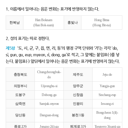
1. 이름에서 일어나는 음운 변화는 표기에 반영하지 않는다.
Han Boknam
Hong Bitna
한복남
홍빛나
(Han Bok-nam)
(Hong Bit-na)
2. 성의 표기는 따로 정한다.
제5항
‘도, 시, 군, 구, 읍, 면, 리, 동’의 행정 구역 단위와 ‘가’는 각각 ‘do,
si, gun, gu, eup, myeon, ri, dong, ga’로 적고, 그 앞에는 붙임표(-)를 넣
는다. 붙임표(-) 앞뒤에서 일어나는 음운 변화는 표기에 반영하지 않는다.
Chungcheongbuk-
충청북도
제주도
Jeju-do
do
의정부시
Uijeongbu-si
양주군
Yangju-gun
도봉구
Dobong-gu
신창읍
Sinchang-eup
삼죽면
Samjuk-myeon
인왕리
Inwang-ri
Bongcheon 1(il)-
당산동
Dangsan-dong
봉천 1동
dong
종로 2가
Jongno 2(i)-ga
퇴계로 3가
Toegyero 3(sam)-ga