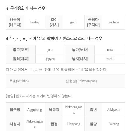
3. 구개음화가 되는 경우
해돋이
같이
굳히다
haedoji
gachi
guchida
[해도지]
[가치]
[구치다]
4. ‘ㄱ, ㄷ, ㅂ, ㅈ’이 ‘ㅎ’과 합하여 거센소리로 소리 나는 경우
좋고[조코]
joko
놓다[노타]
nota
잡혀[자펴]
japyeo
낳지[나치]
nachi
다만, 체언에서 ‘ㄱ, ㄷ, ㅂ’ 뒤에 ‘ㅎ’이 따를 때에는 ‘ㅎ’을 밝혀 적는다.
묵호(Mukho)
집현전(Jiphyeonjeon)
[붙임] 된소리되기는 표기에 반영하지 않는다.
Nakdonggan
압구정
Apgujeong
낙동강
죽변
Jukbyeon
g
Nakseongda
낙성대
합정
Hapjeong
팔당
Paldang
e