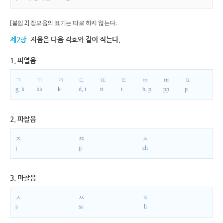
[붙임 2] 장모음의 표기는 따로 하지 않는다.
제2항
자음은 다음 각호와 같이 적는다.
1. 파열음
ㄱ
ㄲ
ㅋ
ㄷ
ㄸ
ㅌ
ㅂ
ㅃ
ㅍ
g, k
kk
k
d, t
tt
t
b, p
pp
p
2. 파찰음
ㅈ
ㅉ
ㅊ
j
jj
ch
3. 마찰음
ㅅ
ㅆ
ㅎ
s
ss
h