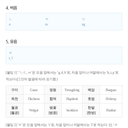
4. 비음
ㄴ
ㅁ
ㅇ
n
m
ng
5. 유음
ㄹ
r, l
[붙임 1] ‘ㄱ, ㄷ, ㅂ’은 모음 앞에서는 ‘g, d, b’로, 자음 앞이나 어말에서는 ‘k, t, p’로
적는다.([ ] 안의 발음에 따라 표기함.)
구미
Gumi
영동
Yeongdong
백암
Baegam
옥천
Okcheon
합덕
Hapdeok
호법
Hobeop
월곶
벚꽃
한밭
Wolgot
beotkkot
Hanbat
[월곧]
[벋꼳]
[한받]
[붙임 2] ‘ㄹ’은 모음 앞에서는 ‘r’로, 자음 앞이나 어말에서는 ‘l’로 적는다. 단, ‘ㄹ