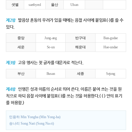
샛별
saetbyeol
울산
Ulsan
제2항
발음상 혼동의 우려가 있을 때에는 음절 사이에 붙임표(-)를 쓸 수
있다.
중앙
Jung-ang
반구대
Ban-gudae
세운
Se-un
해운대
Hae-undae
제3항
고유 명사는 첫 글자를 대문자로 적는다.
부산
Busan
세종
Sejong
제4항
인명은 성과 이름의 순서로 띄어 쓴다. 이름은 붙여 쓰는 것을 원
칙으로 하되 음절 사이에 붙임표(-)를 쓰는 것을 허용한다.( ( ) 안의 표기
를 허용함.)
민용하 Min Yongha (Min Yong-ha)
송나리 Song Nari (Song Na-ri)