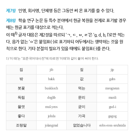
제7항
인명, 회사명, 단체명 등은 그동안 써 온 표기를 쓸 수 있다.
제8항
학술 연구 논문 등 특수 분야에서 한글 복원을 전제로 표기할 경우
에는 한글 표기를 대상으로 적는다.
1)
이 때
글자 대응은 제2장을 따르되 ‘ㄱ, ㄷ, ㅂ, ㄹ’은 ‘g, d, b, l’로만 적는
다. 음가 없는 ‘ㅇ’은 붙임표(-)로 표기하되 어두에서는 생략하는 것을 원
칙으로 한다. 기타 분절의 필요가 있을 때에도 붙임표(-)를 쓴다.
1) '이 때'는 "표준국어대사전"에 따르면 '이때'와 같이 붙여 써야 한다.
집
jib
짚
jip
밖
bakk
값
gabs
붓꽃
buskkoch
먹는
meogneun
독립
doglib
문리
munli
물엿
mul-yeos
굳이
gud-i
좋다
johda
가곡
gagog
조랑말
jolangmal
없었습니다
eobs-eoss-seubnida