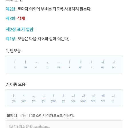
제2항
로마자 이외의 부호는 되도록 사용하지 않는다.
제3항
삭제
제2장 표기 일람
제1항
모음은 다음 각호와 같이 적는다.
1. 단모음
ㅏ
ㅓ
ㅗ
ㅜ
ㅡ
ㅣ
ㅐ
ㅔ
ㅚ
ㅟ
a
eo
o
u
eu
i
ae
e
oe
wi
2. 이중 모음
ㅑ
ㅕ
ㅛ
ㅠ
ㅒ
ㅖ
ㅘ
ㅙ
ㅝ
ㅞ
ㅢ
ya
yeo
yo
yu
yae
ye
wa
wae
wo
we
ui
[붙임 1] ‘ㅢ’는 ‘ㅣ’로 소리 나더라도 ui로 적는다.
(보기) 광희문 Gwanghuimun