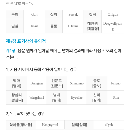
ㄹ’은 ‘ll’로 적는다.
구리
Guri
설악
Seorak
칠곡
Chilgok
대관령
Daegwallyeon
임실
Imsil
울릉
Ulleung
[대괄령]
g
제3장 표기상의 유의점
제1항
음운 변화가 일어날 때에는 변화의 결과에 따라 다음 각호와 같이
적는다.
1. 자음 사이에서 동화 작용이 일어나는 경우
백마
신문로
종로
Baengma
Sinmunno
Jongno
[뱅마]
[신문노]
[종노]
왕십리
별내
신라
Wangsimni
Byeollae
Silla
[왕심니]
[별래]
[실라]
2. ‘ㄴ, ㄹ’이 덧나는 경우
학여울[항녀울]
Hangnyeoul
알약[알략]
allyak