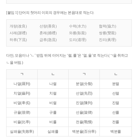
[붙임 1] 단어의 첫머리 이외의 경우에는 본음대로 적는다.
개량(改良)
선량(善良)
수력(水力)
협력(協力)
사례(謝禮)
혼례(婚禮)
와룡(臥龍)
쌍룡(雙龍)
하류(下流)
급류(急流)
도리(道理)
진리(眞理)
다만, 모음이나 ‘ㄴ’ 받침 뒤에 이어지는 ‘렬, 률’은 ‘열, 율’로 적는다.(ㄱ을 취하고
ㄴ을 버림.)
ㄱ
ㄴ
ㄱ
ㄴ
나열(羅列)
나렬
분열(分裂)
분렬
치열(齒列)
치렬
선열(先烈)
선렬
비열(卑劣)
비렬
진열(陳列)
진렬
규율(規律)
규률
선율(旋律)
선률
비율(比率)
비률
전율(戰慄)
전률
실패율(失敗率)
실패률
백분율(百分率)
백분률