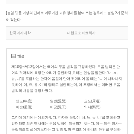
[붙임 3] 둘 이상의 단어로 이루어진 고유 명사를 붙여 쓰는 경우에도 붙임 2에 준하
여 적는다.
한국여자대학
대한요소비료회사
해설
제10항~제12항에서는 국어의 두음 법칙을 규정하였다. 두음 법칙은 단
어의 첫머리에 특정한 소리가 출현하지 못하는 현상을 말한다. ‘녀, 뇨,
뉴, 니’를 포함하는 한자어 음절이 단어 첫머리에 올 때는 ‘ㄴ’이 나타나지
못하여 ‘여, 요, 유, 이’의 형태로 실현되는데, 이 조항에서는 이러한 두음
법칙의 내용을 규정하였다.
연도(年度)
열반(涅槃)
요도(尿道)
이승(尼僧)
이공(泥工)
익사(溺死)
그런데 여기에는 예외가 있다. 한자어 음절이 ‘녀, 뇨, 뉴, 니’를 포함하고
있더라도 의존 명사에는 두음 법칙이 적용되지 않는다. 이는 의존 명사는
독립적으로 쓰이기보다는 그 앞의 말과 연결되어 하나의 단위를 구성하