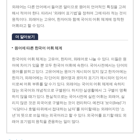
외래어는 다른 언어에서 들어온 말이므로 원어의 언어적인 특징을 고려
해서 적어야 한다. 따라서 ‘외래어 표기법’을 정하여 그에 따라 적는 것이
원칙이다. 외래어는 고유어, 한자어와 함께 국어의 어휘 체계에 정착한
어휘라고 할 수 있다.
더 알아보기
원어에 따른 한국어 어휘 체계
한국어의 어휘 체계는 고유어, 한자어, 외래어로 나눌 수 있다. 이들은 원
어에 차이가 있을 뿐 모두 한국어 어휘에 속한다. 국어사전에서는 단어의
원어를 밝히고 있다. 고유어에는 원어가 제시되어 있지 않고 한자어에는
한자가, 외래어에는 각 단어의 원어명과 로마자 표기가 제시되어 있어서
이로써 어휘 부류를 알 수가 있다. 외래어는 국어의 어휘 체계에 속하지
않는 외국어와 개념적으로 구별된다. 하지만 실생활에서 그 구별이 명확
하지 않을 때가 있다. 현실적으로는 국어사전에 실린 어휘는 외래어, 실
리지 않은 것은 외국어로 구별하는 것이 편리하다. 예컨대 ‘보이(boy)’가
‘식당이나 호텔 따위에서 접대하는 남자’를 의미할 때는 외래어지만 ‘소
년’의 뜻으로 쓰일 때는 외국어라고 할 수 있다. 외국어를 표기할 때도 외
래어 표기법의 원칙을 준용하는 일이 많다.