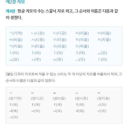
제2장 자모
제4항
한글 자모의 수는 스물넉 자로 하고, 그 순서와 이름은 다음과 같
이 정한다.
ㄱ(기역)
ㄴ(니은)
ㄷ(디귿)
ㄹ(리을)
ㅁ(미음)
ㅂ(비읍)
ㅅ(시옷)
ㅇ(이응)
ㅈ(지읒)
ㅊ(치읓)
ㅋ(키읔)
ㅌ(티읕)
ㅍ(피읖)
ㅎ(히읗)
ㅏ(아)
ㅑ(야)
ㅓ(어)
ㅕ(여)
ㅗ(오)
ㅛ(요)
ㅜ(우)
ㅠ(유)
ㅡ(으)
ㅣ(이)
[붙임 1] 위의 자모로써 적을 수 없는 소리는 두 개 이상의 자모를 어울러서 적되, 그
순서와 이름은 다음과 같이 정한다.
ㄲ
ㄸ
ㅃ
ㅆ
ㅉ
(쌍기역)
(쌍디귿)
(쌍비읍)
(쌍시옷)
(쌍지읒)
ㅐ(애)
ㅒ(얘)
ㅔ(에)
ㅖ(예)
ㅘ(와)
ㅙ(왜)
ㅚ(외)
ㅝ(워)
ㅞ(웨)
ㅟ(위)
ㅢ(의)