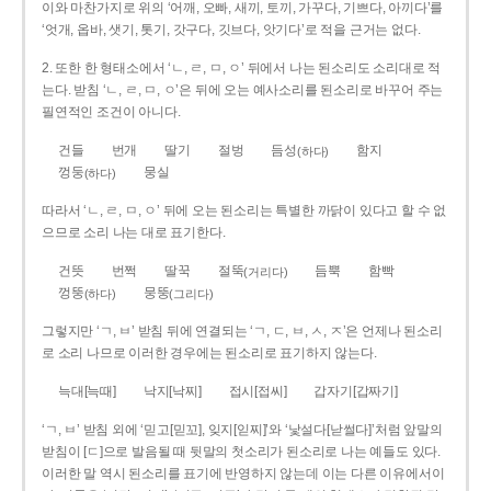
이와 마찬가지로 위의 ‘어깨, 오빠, 새끼, 토끼, 가꾸다, 기쁘다, 아끼다’를
‘엇개, 옵바, 샛기, 톳기, 갓구다, 깃브다, 앗기다’로 적을 근거는 없다.
2. 또한 한 형태소에서 ‘ㄴ, ㄹ, ㅁ, ㅇ’ 뒤에서 나는 된소리도 소리대로 적
는다. 받침 ‘ㄴ, ㄹ, ㅁ, ㅇ’은 뒤에 오는 예사소리를 된소리로 바꾸어 주는
필연적인 조건이 아니다.
건들
번개
딸기
절벙
듬성
함지
(하다)
껑둥
뭉실
(하다)
따라서 ‘ㄴ, ㄹ, ㅁ, ㅇ’ 뒤에 오는 된소리는 특별한 까닭이 있다고 할 수 없
으므로 소리 나는 대로 표기한다.
건뜻
번쩍
딸꾹
절뚝
듬뿍
함빡
(거리다)
껑뚱
뭉뚱
(하다)
(그리다)
그렇지만 ‘ㄱ, ㅂ’ 받침 뒤에 연결되는 ‘ㄱ, ㄷ, ㅂ, ㅅ, ㅈ’은 언제나 된소리
로 소리 나므로 이러한 경우에는 된소리로 표기하지 않는다.
늑대[늑때]
낙지[낙찌]
접시[접씨]
갑자기[갑짜기]
‘ㄱ, ㅂ’ 받침 외에 ‘믿고[믿꼬], 잊지[읻찌]’와 ‘낯설다[낟썰다]’처럼 앞말의
받침이 [ㄷ]으로 발음될 때 뒷말의 첫소리가 된소리로 나는 예들도 있다.
이러한 말 역시 된소리를 표기에 반영하지 않는데 이는 다른 이유에서이