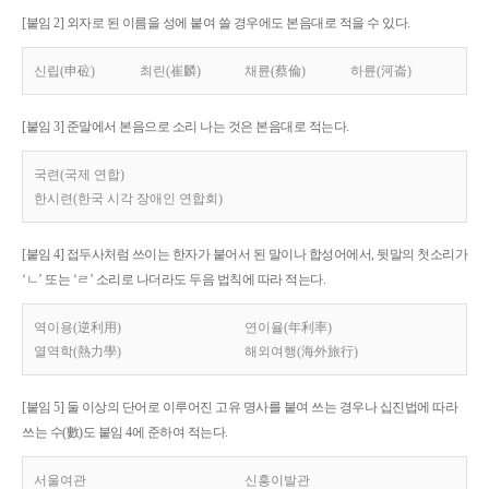
[붙임 2] 외자로 된 이름을 성에 붙여 쓸 경우에도 본음대로 적을 수 있다.
신립(申砬)
최린(崔麟)
채륜(蔡倫)
하륜(河崙)
[붙임 3] 준말에서 본음으로 소리 나는 것은 본음대로 적는다.
국련(국제 연합)
한시련(한국 시각 장애인 연합회)
[붙임 4] 접두사처럼 쓰이는 한자가 붙어서 된 말이나 합성어에서, 뒷말의 첫소리가
‘ㄴ’ 또는 ‘ㄹ’ 소리로 나더라도 두음 법칙에 따라 적는다.
역이용(逆利用)
연이율(年利率)
열역학(熱力學)
해외여행(海外旅行)
[붙임 5] 둘 이상의 단어로 이루어진 고유 명사를 붙여 쓰는 경우나 십진법에 따라
쓰는 수(數)도 붙임 4에 준하여 적는다.
서울여관
신흥이발관