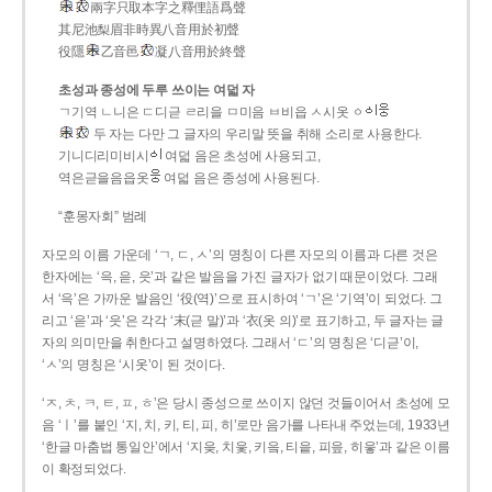
兩字只取本字之釋俚語爲聲
其尼池梨眉非時異八音用於初聲
役隱
乙音邑
凝八音用於終聲
초성과 종성에 두루 쓰이는 여덟 자
ㄱ기역 ㄴ니은 ㄷ디귿 ㄹ리을 ㅁ미음 ㅂ비읍 ㅅ시옷 ㆁ
두 자는 다만 그 글자의 우리말 뜻을 취해 소리로 사용한다.
기니디리미비시
여덟 음은 초성에 사용되고,
역은귿을음읍옷
여덟 음은 종성에 사용된다.
“훈몽자회” 범례
자모의 이름 가운데 ‘ㄱ, ㄷ, ㅅ’의 명칭이 다른 자모의 이름과 다른 것은
한자에는 ‘윽, 읃, 읏’과 같은 발음을 가진 글자가 없기 때문이었다. 그래
서 ‘윽’은 가까운 발음인 ‘役(역)’으로 표시하여 ‘ㄱ’은 ‘기역’이 되었다. 그
리고 ‘읃’과 ‘읏’은 각각 ‘末(귿 말)’과 ‘衣(옷 의)’로 표기하고, 두 글자는 글
자의 의미만을 취한다고 설명하였다. 그래서 ‘ㄷ’의 명칭은 ‘디귿’이,
‘ㅅ’의 명칭은 ‘시옷’이 된 것이다.
‘ㅈ, ㅊ, ㅋ, ㅌ, ㅍ, ㅎ’은 당시 종성으로 쓰이지 않던 것들이어서 초성에 모
음 ‘ㅣ’를 붙인 ‘지, 치, 키, 티, 피, 히’로만 음가를 나타내 주었는데, 1933년
‘한글 마춤법 통일안’에서 ‘지읒, 치읓, 키읔, 티읕, 피읖, 히읗’과 같은 이름
이 확정되었다.