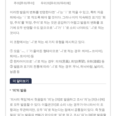
주의[주의/주이]
우리의[우리의/우리에]
이러한 발음의 변화를 반영한다면 ‘ㅢ’는 ‘ㅣ’로 적을 수 있고, 특히 자음
뒤에서는 ‘ㅣ’로 적도록 해야 할 것이다. 그러나 이미 익숙해진 표기인 ‘희
망, 주의’를 ‘히망, 주이’로 적는 것은 공감하기 어렵고 발음의 변화를 표
기에 모두 반영할 수도 없으므로 ‘ㅢ’가 ‘ㅣ’로 소리 나더라도 ‘ㅢ’로 적는
것이다.
이 조항에서는 ‘ㅢ’로 적는 세 가지 유형을 제시하고 있다.
① 모음 ‘ㅡ, ㅣ’가 줄어든 형태이므로 ‘ㅢ’로 적는 경우: 씌어(←쓰이어),
틔어(←트이어) 등
② 한자어이므로 ‘ㅢ’로 적는 경우: 의의(意義), 희망(希望), 유희(遊戱) 등
③ 발음과 표기의 전통에 따라 ‘ㅢ’로 적는 경우: 무늬, 하늬바람, 늴리리,
닁큼 등
더 알아보기
‘의’의 발음
‘의사의 책임’에서 첫음절의 ‘의’는 [의]로 발음하고 조사 ‘의’는 [의]나 [에]
로 모두 발음할 수 있다. 이들은 [이]로 소리 나는 경우가 아니라서 이 조
항과는 무관하지만, 모두 ‘의’로 적는다는 점에서 공통점이 있다. 즉 첫음
절의 ‘의’는 발음의 변화가 없으므로 ‘의’로 적고, 조사 ‘의’는 [에]로 발음할