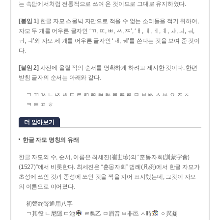
는 속담에서처럼 전통적으로 쓰여 온 것이므로 그대로 유지하였다.
[붙임 1]
한글 자모 스물넉 자만으로 적을 수 없는 소리들을 적기 위하여,
자모 두 개를 어우른 글자인 ‘ㄲ, ㄸ, ㅃ, ㅆ, ㅉ’, ‘ㅐ, ㅒ, ㅔ, ㅖ, ㅘ, ㅚ, ㅝ,
ㅟ, ㅢ’와 자모 세 개를 어우른 글자인 ‘ㅙ, ㅞ’를 쓴다는 것을 보여 준 것이
다.
[붙임 2]
사전에 올릴 적의 순서를 명확하게 하려고 제시한 것이다. 한편
받침 글자의 순서는 아래와 같다.
ㄱ ㄲ ㄳ ㄴ ㄵ ㄶ ㄷ ㄹ ㄺ ㄻ ㄼ ㄽ ㄾ ㄿ ㅀ ㅁ ㅂ ㅄ ㅅ ㅆ ㅇ ㅈ ㅊ
ㅋ ㅌ ㅍ ㅎ
더 알아보기
한글 자모 명칭의 유래
한글 자모의 수, 순서, 이름은 최세진(崔世珍)의 “훈몽자회(訓蒙字會)
(1527)”에서 비롯한다. 최세진은 “훈몽자회” 범례(凡例)에서 한글 자모가
초성에 쓰인 것과 종성에 쓰인 것을 짝을 지어 표시했는데, 그것이 자모
의 이름으로 이어졌다.
初聲終聲通用八字
ㄱ其役 ㄴ尼隱 ㄷ池
ㄹ梨乙 ㅁ眉音 ㅂ非邑 ㅅ時
ㆁ異凝