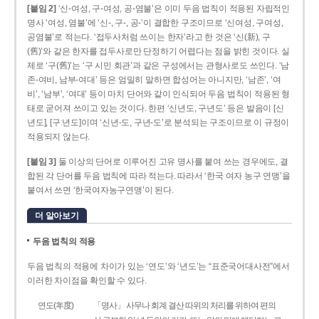
[붙임 2]
‘신-여성, 구-여성, 공-염불’은 이미 두음 법칙이 적용된 자립적인
명사 ‘여성, 염불’에 ‘신-, 구-, 공-’이 결합한 구조이므로 ‘신여성, 구여성,
공염불’로 적는다. ‘접두사처럼 쓰이는 한자’라고 한 것은 ‘신(新), 구
(舊)’와 같은 한자를 접두사로만 단정하기 어렵다는 점을 밝힌 것이다. 실
제로 ‘구(舊)’는 ‘구 시민 회관’과 같은 구성에서는 관형사로도 쓰인다. ‘남
존­-여비, 남부-­여대’ 등은 엄밀히 말하면 합성어는 아니지만, ‘남존’, ‘여
비’, ‘남부’, ‘여대’ 등이 마치 단어와 같이 인식되어 두음 법칙이 적용된 형
태로 굳어져 쓰이고 있는 것이다. 한편 ‘신년도, 구년도’ 등은 발음이 [신
년도], [구ː년도]이며 ‘신년­-도, 구년-­도’로 분석되는 구조이므로 이 규정이
적용되지 않는다.
[붙임 3]
둘 이상의 단어로 이루어진 고유 명사를 붙여 쓰는 경우에도, 결
합된 각 단어를 두음 법칙에 따라 적는다. 따라서 ‘한국 여자 농구 연맹’을
붙여서 쓰면 ‘한국여자농구연맹’이 된다.
더 알아보기
두음 법칙의 적용
두음 법칙의 적용에 차이가 있는 ‘연도’와 ‘년도’는 “표준국어대사전”에서
이러한 차이점을 확인할 수 있다.
연도(年度)
「명사」 사무나 회계 결산 따위의 처리를 위하여 편의