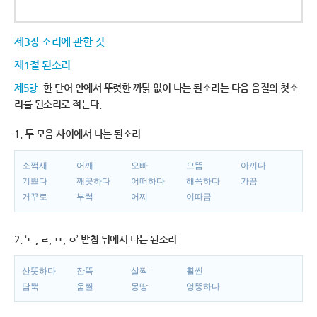
제3장 소리에 관한 것
제1절 된소리
제5항
한 단어 안에서 뚜렷한 까닭 없이 나는 된소리는 다음 음절의 첫소
리를 된소리로 적는다.
1. 두 모음 사이에서 나는 된소리
소쩍새
어깨
오빠
으뜸
아끼다
기쁘다
깨끗하다
어떠하다
해쓱하다
가끔
거꾸로
부썩
어찌
이따금
2. ‘ㄴ, ㄹ, ㅁ, ㅇ’ 받침 뒤에서 나는 된소리
산뜻하다
잔뜩
살짝
훨씬
담뿍
움찔
몽땅
엉뚱하다