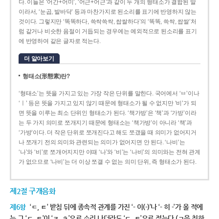
다. 이들은 ‘어간+어미’, ‘어근+어근’과 같이 두 개의 형태소가 결합된 말
이라서, ‘눈곱, 발바닥’ 등과 마찬가지로 된소리를 표기에 반영하지 않는
것이다. 그렇지만 ‘똑똑하다, 쓱싹쓱싹, 쌉쌀하다’의 ‘똑똑, 쓱싹, 쌉쌀’처
럼 같거나 비슷한 음절이 거듭되는 경우에는 예외적으로 된소리를 표기
에 반영하여 같은 글자로 적는다.
더 알아보기
형태소(形態素)란?
‘형태소’는 뜻을 가지고 있는 가장 작은 단위를 말한다. 국어에서 ‘ㅂ’이나
‘ㅣ’ 등은 뜻을 가지고 있지 않기 때문에 형태소가 될 수 없지만 ‘비’가 되
면 뜻을 이루는 최소 단위인 형태소가 된다. ‘책가방’은 ‘책’과 ‘가방’이라
는 두 가지 의미로 쪼개지기 때문에 형태소는 ‘책가방’이 아니라 ‘책’과
‘가방’이다. 더 작은 단위로 쪼개진다고 해도 쪼갰을 때 의미가 없어지거
나 쪼개기 전의 의미와 관련되는 의미가 없어지면 안 된다. ‘나비’는
‘나’와 ‘비’로 쪼개어지지만 이때 ‘나’와 ‘비’는 ‘나비’의 의미와는 전혀 관계
가 없으므로 ‘나비’는 더 이상 쪼갤 수 없는 의미 단위, 즉 형태소가 된다.
제2절 구개음화
제6항
‘ㄷ, ㅌ’ 받침 뒤에 종속적 관계를 가진 ‘- 이(-)’나 ‘- 히 -’가 올 적에
는 그 ‘ㄷ, ㅌ’이 ‘ㅈ, ㅊ’으로 소리 나더라도 ‘ㄷ, ㅌ’으로 적는다.(ㄱ을 취하