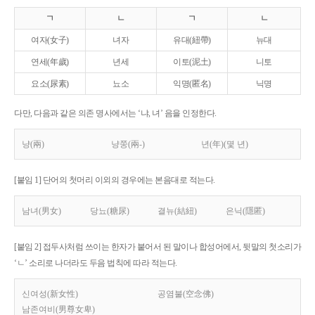
ㄱ
ㄴ
ㄱ
ㄴ
여자(女子)
녀자
유대(紐帶)
뉴대
연세(年歲)
년세
이토(泥土)
니토
요소(尿素)
뇨소
익명(匿名)
닉명
다만, 다음과 같은 의존 명사에서는 ‘냐, 녀’ 음을 인정한다.
냥(兩)
냥쭝(兩-)
년(年)(몇 년)
[붙임 1] 단어의 첫머리 이외의 경우에는 본음대로 적는다.
남녀(男女)
당뇨(糖尿)
결뉴(結紐)
은닉(隱匿)
[붙임 2] 접두사처럼 쓰이는 한자가 붙어서 된 말이나 합성어에서, 뒷말의 첫소리가
‘ㄴ’ 소리로 나더라도 두음 법칙에 따라 적는다.
신여성(新女性)
공염불(空念佛)
남존여비(男尊女卑)