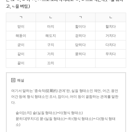
고, ㄴ을 버림.)
ㄱ
ㄴ
ㄱ
ㄴ
맏이
마지
핥이다
할치다
해돋이
해도지
걷히다
거치다
굳이
구지
닫히다
다치다
같이
가치
묻히다
무치다
끝이
끄치
해설
여기서 말하는 ‘종속적(從屬的) 관계’란, 실질 형태소인 체언, 어근, 용언
어간 등에 형식 형태소인 조사, 접미사, 어미 등이 결합하는 관계를 말한
다.
솥이[소치]: 솥(실질 형태소)+이(형식 형태소)
묻히다[무치다]: 묻­-(실질 형태소)+­-히­-(형식 형태소)+-다(형식 형태
소)