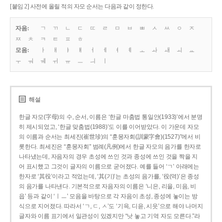
[붙임 2] 사전에 올릴 적의 자모 순서는 다음과 같이 정한다.
자음:
ㄱ
ㄲ
ㄴ
ㄷ
ㄸ
ㄹ
ㅁ
ㅂ
ㅃ
ㅅ
ㅆ
ㅇ
ㅈ
ㅉ
ㅊ
ㅋ
ㅌ
ㅍ
ㅎ
모음:
ㅏ
ㅐ
ㅑ
ㅒ
ㅓ
ㅔ
ㅕ
ㅖ
ㅗ
ㅘ
ㅙ
ㅚ
ㅛ
ㅜ
ㅝ
ㅞ
ㅟ
ㅠ
ㅡ
ㅢ
ㅣ
해설
한글 자모(字母)의 수, 순서, 이름은 ‘한글 마춤법 통일안(1933)’에서 분명
히 제시되었고, ‘한글 맞춤법(1988)’도 이를 이어받았다. 이 가운데 자모
의 이름과 순서는 최세진(崔世珍)의 “훈몽자회(訓蒙字會)(1527)”에서 비
롯한다. 최세진은 “훈몽자회” 범례(凡例)에서 한글 자모의 음가를 한자로
나타냈는데, 자음자의 경우 초성에 쓰인 것과 종성에 쓰인 것을 짝을 지
어 표시했고 그것이 글자의 이름으로 굳어졌다. 예를 들어 ‘ㄱ’ 아래에는
한자로 ‘其役’이라고 적었는데, ‘其(기)’는 초성의 음가를, ‘役(역)’은 종성
의 음가를 나타낸다. 기본적으로 자음자의 이름은 ‘니은, 리을, 미음, 비
읍’ 등과 같이 ‘ㅣㅡ’ 모음을 바탕으로 각 자음이 초성, 종성에 놓이는 방
식으로 지어졌다. 따라서 ‘ㄱ, ㄷ, ㅅ’도 ‘기윽, 디읃, 시읏’으로 해야 나머지
글자와 이름 표기에서 일관성이 있겠지만 “낫 놓고 기역 자도 모른다.”라