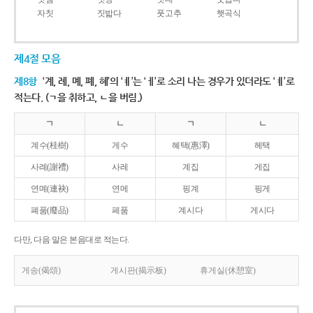
자칫
짓밟다
풋고추
햇곡식
제4절 모음
제8항
‘계, 례, 몌, 폐, 혜’의 ‘ㅖ’는 ‘ㅔ’로 소리 나는 경우가 있더라도 ‘ㅖ’로
적는다. (ㄱ을 취하고, ㄴ을 버림.)
ㄱ
ㄴ
ㄱ
ㄴ
계수(桂樹)
게수
혜택(惠澤)
헤택
사례(謝禮)
사레
계집
게집
연몌(連袂)
연메
핑계
핑게
폐품(廢品)
페품
계시다
게시다
다만, 다음 말은 본음대로 적는다.
게송(偈頌)
게시판(揭示板)
휴게실(休憩室)