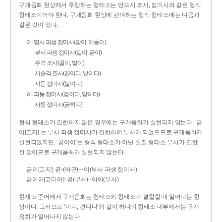
구개음화 현상에서 후행하는 형태소는 반드시 조사, 접미사와 같은 형식
형태소이어야 한다. 구개음화 현상에 관여하는 형식 형태소에는 다음과
같은 것이 있다.
이: 명사 파생 접미사(맏이, 해돋이)
부사 파생 접미사(같이, 굳이)
주격 조사(끝이, 밭이)
서술격 조사(끝이다, 밭이다)
사동 접미사(붙이다)
히: 피동 접미사(걷히다, 닫히다)
사동 접미사(굳히다)
형식 형태소가 결합하지 않은 경우에는 구개음화가 실현되지 않는다. ‘곧
이[고지]’는 부사 파생 접미사가 결합하여 부사가 되었으므로 구개음화가
실현되었지만, ‘곧이어’는 형식 형태소가 아닌 실질 형태소 부사가 결합
한 말이므로 구개음화가 실현되지 않는다.
곧이[고지]: 곧-­(어근)+­-이(부사 파생 접미사)
곧이어[고디어]: 곧(부사)+이어(부사)
현재 표준어에서 구개음화는 형태소와 형태소가 결합할 때 일어나는 현
상이다. 그러므로 ‘마디, 견디다’와 같이 하나의 형태소 내부에서는 구개
음화가 일어나지 않는다.