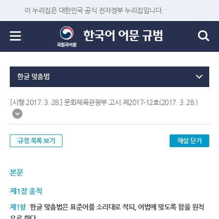
이 누리집은 대한민국 공식 전자정부 누리집입니다.
한글 맞춤법
[시행 2017. 3. 28.] 문화체육관광부 고시 제2017-12호(2017. 3. 28.)
규정 목록 보기
해설 닫기
본문
제1장 총칙
제1항
한글 맞춤법은 표준어를 소리대로 적되, 어법에 맞도록 함을 원칙
으로 한다.