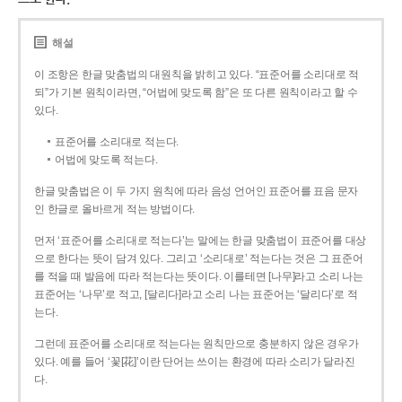
해설
이 조항은 한글 맞춤법의 대원칙을 밝히고 있다. “표준어를 소리대로 적
되”가 기본 원칙이라면, “어법에 맞도록 함”은 또 다른 원칙이라고 할 수
있다.
표준어를 소리대로 적는다.
어법에 맞도록 적는다.
한글 맞춤법은 이 두 가지 원칙에 따라 음성 언어인 표준어를 표음 문자
인 한글로 올바르게 적는 방법이다.
먼저 ‘표준어를 소리대로 적는다’는 말에는 한글 맞춤법이 표준어를 대상
으로 한다는 뜻이 담겨 있다. 그리고 ‘소리대로’ 적는다는 것은 그 표준어
를 적을 때 발음에 따라 적는다는 뜻이다. 이를테면 [나무]라고 소리 나는
표준어는 ‘나무’로 적고, [달리다]라고 소리 나는 표준어는 ‘달리다’로 적
는다.
그런데 표준어를 소리대로 적는다는 원칙만으로 충분하지 않은 경우가
있다. 예를 들어 ‘꽃[花]’이란 단어는 쓰이는 환경에 따라 소리가 달라진
다.