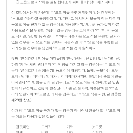
③ 모음으로 시작하는 실질 형태소가 뒤에 올 때: 젖어미[저더미]
이 조항에서는 이 가운데 ‘ㄷ’으로 적을 뚜렷한 까닭이 없는 경우에는
‘ㅅ’으로 적는다고 규정하고 있다. 다만 그 예시에서 보듯이 이는 다른 자
음으로 적을 근거가 없는 경우에도 적용된다. ‘밭, 빚, 꽃’ 등과 같이 다른
자음으로 적을 뚜렷한 까닭이 있는 경우에는 그에 따라 ‘ㅌ, ㅈ, ㅊ’ 등으
로 적지만, ‘낫, 빗’ 등과 같이 ‘ㄷ’이나 다른 자음으로 적을 뚜렷한 근거가
없는 경우는 ‘ㅅ’으로 적는 것이다. 다음과 같이 ‘ㄷ’으로 적을 뚜렷한 근
거가 있는 경우에는 당연히 ‘ㄷ’으로 적는 것이 원칙이다.
첫째, ‘맏이[마지], 맏아들[마다들]’의 ‘맏-’, ‘낟[낟ː], 낟알[나ː달], 낟가리[낟ː
까리]’의 ‘낟’처럼 원래부터 ‘ㄷ’ 받침을 가지고 있는 경우에는 ‘ㄷ’으로 적
는다. ‘곧이[고지], 곧장[곧짱]’ 등도 이에 해당한다. 둘째, ‘돋보다(←도두
보다), 딛다(←디디다), 얻다가(←어디에다가)’처럼 본말에서 준말이 만들
어지면서 ‘ㄷ’ 받침을 갖게 된 경우에도 ‘ㄷ’으로 적는다. 셋째, 한글 맞춤
법에서 규정하고 있듯이 ‘반짇고리, 사흗날, 숟가락, 이튿날’처럼 ‘ㄹ’ 소
리와 연관되어 ‘ㄷ’으로 소리 나는 경우에도 ‘ㄷ’으로 적는다.(한글 맞춤법
제29항 참조)
이처럼 ‘ㄷ’으로 적을 근거가 있는 경우가 아니어서 관습대로 ‘ㅅ’으로 적
는 예로는 다음과 같은 것들이 있다.
걸핏하면
그까짓
기껏
놋그릇
덧셈
빗장
삿대
숫접다