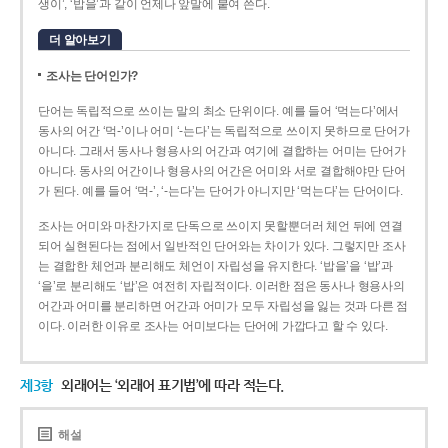
생이’, ‘밥을’과 같이 언제나 앞말에 붙여 쓴다.
더 알아보기
조사는 단어인가?
단어는 독립적으로 쓰이는 말의 최소 단위이다. 예를 들어 ‘먹는다’에서
동사의 어간 ‘먹-­’이나 어미 ‘­-는다’는 독립적으로 쓰이지 못하므로 단어가
아니다. 그래서 동사나 형용사의 어간과 여기에 결합하는 어미는 단어가
아니다. 동사의 어간이나 형용사의 어간은 어미와 서로 결합해야만 단어
가 된다. 예를 들어 ‘먹-’, ‘-는다’는 단어가 아니지만 ‘먹는다’는 단어이다.
조사는 어미와 마찬가지로 단독으로 쓰이지 못할뿐더러 체언 뒤에 연결
되어 실현된다는 점에서 일반적인 단어와는 차이가 있다. 그렇지만 조사
는 결합한 체언과 분리해도 체언이 자립성을 유지한다. ‘밥을’을 ‘밥’과
‘을’로 분리해도 ‘밥’은 여전히 자립적이다. 이러한 점은 동사나 형용사의
어간과 어미를 분리하면 어간과 어미가 모두 자립성을 잃는 것과 다른 점
이다. 이러한 이유로 조사는 어미보다는 단어에 가깝다고 할 수 있다.
제3항
외래어는 ‘외래어 표기법’에 따라 적는다.
해설