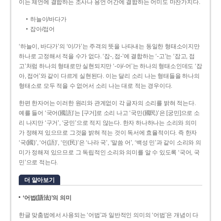
이는 체언에 결합하는 조사나 용언 어간에 결합하는 어미도 마찬가지다.
하늘이/바다가
잡아/접어
‘하늘이, 바다가’의 ‘이/가’는 주격의 뜻을 나타내는 동일한 형태소이지만
하나로 고정해서 적을 수가 없다. ‘잡-, 접-’에 결합하는 ‘-고’는 ‘잡고, 접
고’처럼 하나의 형태로만 실현되지만 ‘-아/-어’는 하나의 형태소인데도 ‘잡
아, 접어’와 같이 다르게 실현된다. 이는 달리 소리 나는 형태들을 하나의
형태소로 모두 적을 수 없어서 소리 나는 대로 적는 경우이다.
한편 한자어는 이러한 원리와 관계없이 각 글자의 소리를 밝혀 적는다.
예를 들어 ‘국어(國語)’는 [구거]로 소리 나고 ‘국민(國民)’은 [궁민]으로 소
리 나지만 ‘구거’, ‘궁민’으로 적지 않는다. 한자 하나하나는 소리와 의미
가 정해져 있으므로 그것을 밝혀 적는 것이 독서에 효율적이다. 즉 한자
‘국(國)’, ‘어(語)’, ‘민(民)’은 ‘나라 국’, ‘말씀 어’, ‘백성 민’과 같이 소리와 의
미가 정해져 있으므로 그 독립적인 소리와 의미를 알 수 있도록 ‘국어, 국
민’으로 적는다.
더 알아보기
‘어법(語法)’의 의미
한글 맞춤법에서 사용되는 ‘어법’과 일반적인 의미의 ‘어법’은 개념이 다