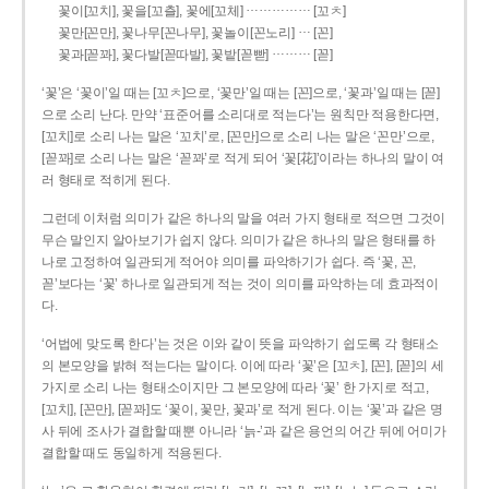
……………
꽃이[꼬치], 꽃을[꼬츨], 꽃에[꼬체]
[꼬ㅊ]
…
꽃만[꼰만], 꽃나무[꼰나무], 꽃놀이[꼰노리]
[꼰]
………
꽃과[꼳꽈], 꽃다발[꼳따발], 꽃밭[꼳빧]
[꼳]
‘꽃’은 ‘꽃이’일 때는 [꼬ㅊ]으로, ‘꽃만’일 때는 [꼰]으로, ‘꽃과’일 때는 [꼳]
으로 소리 난다. 만약 ‘표준어를 소리대로 적는다’는 원칙만 적용한다면,
[꼬치]로 소리 나는 말은 ‘꼬치’로, [꼰만]으로 소리 나는 말은 ‘꼰만’으로,
[꼳꽈]로 소리 나는 말은 ‘꼳꽈’로 적게 되어 ‘꽃[花]’이라는 하나의 말이 여
러 형태로 적히게 된다.
그런데 이처럼 의미가 같은 하나의 말을 여러 가지 형태로 적으면 그것이
무슨 말인지 알아보기가 쉽지 않다. 의미가 같은 하나의 말은 형태를 하
나로 고정하여 일관되게 적어야 의미를 파악하기가 쉽다. 즉 ‘꽃, 꼰,
꼳’보다는 ‘꽃’ 하나로 일관되게 적는 것이 의미를 파악하는 데 효과적이
다.
‘어법에 맞도록 한다’는 것은 이와 같이 뜻을 파악하기 쉽도록 각 형태소
의 본모양을 밝혀 적는다는 말이다. 이에 따라 ‘꽃’은 [꼬ㅊ], [꼰], [꼳]의 세
가지로 소리 나는 형태소이지만 그 본모양에 따라 ‘꽃’ 한 가지로 적고,
[꼬치], [꼰만], [꼳꽈]도 ‘꽃이, 꽃만, 꽃과’로 적게 된다. 이는 ‘꽃’과 같은 명
사 뒤에 조사가 결합할 때뿐 아니라 ‘늙-’과 같은 용언의 어간 뒤에 어미가
결합할 때도 동일하게 적용된다.