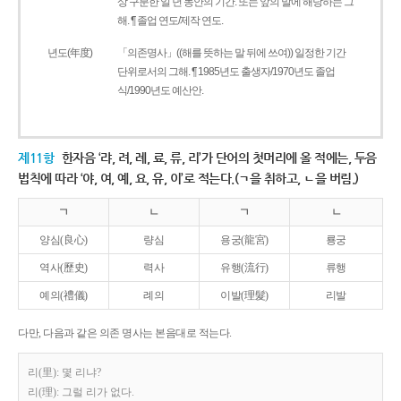
상 구분한 일 년 동안의 기간. 또는 앞의 말에 해당하는 그
해. ¶ 졸업 연도/제작 연도.
년도(年度)
「의존명사」((해를 뜻하는 말 뒤에 쓰여)) 일정한 기간
단위로서의 그해. ¶ 1985년도 출생자/1970년도 졸업
식/1990년도 예산안.
제11항
한자음 ‘랴, 려, 례, 료, 류, 리’가 단어의 첫머리에 올 적에는, 두음
법칙에 따라 ‘야, 여, 예, 요, 유, 이’로 적는다.(ㄱ을 취하고, ㄴ을 버림.)
ㄱ
ㄴ
ㄱ
ㄴ
양심(良心)
량심
용궁(龍宮)
룡궁
역사(歷史)
력사
유행(流行)
류행
예의(禮儀)
례의
이발(理髮)
리발
다만, 다음과 같은 의존 명사는 본음대로 적는다.
리(里): 몇 리냐?
리(理): 그럴 리가 없다.