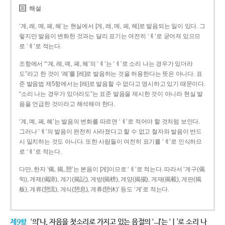
해설
‘계, 례, 몌, 폐, 혜’는 현실에서 [게, 레, 메, 페, 헤]로 발음되는 일이 있다. 그
렇지만 발음이 변화한 것과는 달리 표기는 여전히 ‘ㅖ’로 굳어져 있으므
로 ‘ㅖ’로 적는다.
조항에서 “‘계, 례, 몌, 폐, 혜’의 ‘ㅖ’는 ‘ㅔ’로 소리 나는 경우가 있더라
도”라고 한 것이 ‘례’를 [레]로 발음하는 것을 허용한다는 뜻은 아니다. 표
준 발음법 제5항에서는 [레]로 발음할 수 없다고 명시하고 있기 때문이다.
“소리 나는 경우가 있더라도”는 표준 발음을 제시한 것이 아니라 현실 발
음을 언급한 것이라고 해석해야 한다.
‘계, 몌, 폐, 혜’는 발음의 변화를 따르면 ‘ㅔ’로 적어야 할 것처럼 보인다.
그러나 ‘ㅖ’의 발음이 완전히 사라졌다고 할 수 없고 철자와 발음이 반드
시 일치하는 것도 아니다. 또한 사람들이 여전히 표기를 ‘ㅖ’로 인식하므
로 ‘ㅖ’로 적는다.
다만, 한자 ‘偈, 揭, 憩’는 본음이 [게]이므로 ‘ㅔ’로 적는다. 따라서 ‘게구(偈
句), 게제(偈諦), 게기(揭記), 게방(揭榜), 게양(揭揚), 게재(揭載), 게판(揭
板), 게류(憩流), 게식(憩息), 게휴(憩休)’ 등도 ‘게’로 적는다.
제9항
‘의’나, 자음을 첫소리로 가지고 있는 음절의 ‘ㅢ’는 ‘ㅣ’로 소리 나