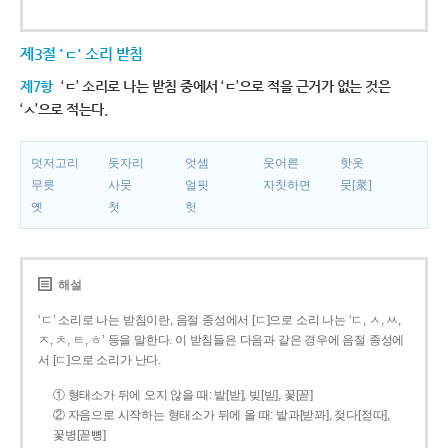
제3절 'ㄷ' 소리 받침
제7항
‘ㄷ’ 소리로 나는 받침 중에서 ‘ㄷ’으로 적을 근거가 없는 것은
‘ㅅ’으로 적는다.
덧저고리
돗자리
엇셈
웃어른
핫옷
무릇
사뭇
얼핏
자칫하면
뭇[衆]
옛
첫
헛
해설
‘ㄷ’ 소리로 나는 받침이란, 음절 종성에서 [ㄷ]으로 소리 나는 ‘ㄷ, ㅅ, ㅆ,
ㅈ, ㅊ, ㅌ, ㅎ’ 등을 말한다. 이 받침들은 다음과 같은 경우에 음절 종성에
서 [ㄷ]으로 소리가 난다.
① 형태소가 뒤에 오지 않을 때: 밭[받], 빚[빋], 꽃[꼳]
② 자음으로 시작하는 형태소가 뒤에 올 때: 밭과[받꽈], 젖다[젇따],
꽃병[꼳뼝]