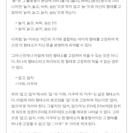
‘늙-’은 그 활용형이 환경에 따라 [늘거], [늘꼬], [늑찌], [능는] 등으로 소리
나지만 ‘늘거, 늘꼬, 늑찌, 능는’으로 적지 않고 ‘늙-’으로 어간의 형태를 고
정하여 ‘늙어, 늙고, 늙지, 늙는’으로 적는다.
늘거, 늘꼬, 늑찌, 능는 (×)
늙어, 늙고, 늙지, 늙는 (○)
이처럼 ‘늙-­’이라는 어간과 거기에 결합하는 어미의 형태를 고정하여 적
으면 각 형태소가 지닌 뜻을 분명하게 파악할 수 있다.
그러나 언제나 어법에 따라 형태소를 고정하여 적을 수 있는 것은 아니
다. 하나의 형태소라고 하더라도 한 형태로 고정하여 적을 수 없는 경우
가 있다.
덥고, 덥지
더워, 더우며
위의 ‘덥고, 덥지’에서의 ‘덥-­’과 ‘더워, 더우며’의 ‘더우-­’는 같은 형태소이
다. 어법에 따라 형태소의 본모양을 ‘덥-­’으로 고정하여 적는다면 ‘덥어,
덥으며’로 적어야 한다. 그렇지만 ‘덥어, 덥으며’는 [더버], [더브며]로 읽히
게 되므로 표준어 [더워], [더우며]의 소리를 제대로 나타낼 수 없다. 그러
므로 ‘덥고, 덥지, 더워, 더우며’는 한 형태소의 활용형이지만 그 형태를
하나로 고정할 수 없고 ‘덥-’, ‘더우-’ 두 가지로 적게 된다.