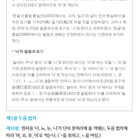
수 있지만 [의]가 원칙이므로 ‘의’로 적는다.
‘한글 마춤법 통일안(1933)’에서는 ‘긔챠, 일긔’와 같이 언어 현실에서 멀
어진 표기를 ‘기차(汽車), 일기(日氣)’로 적을 것을 규정하였다. 그러나 ‘희
망, 주의’는 [의]로 발음되므로 표기도 ‘ㅢ’로 한다고 규정하였다. ‘한글 맞
춤법(1988)’에서는 발음의 변화는 인정하면서 표기는 기존대로 유지하
였다.
‘늬’의 발음과 표기
‘늴리리, 무늬’ 등의 ‘늬’를 ‘니’로 읽지만 표기는 ‘늬’로 하는 것을 ‘ㄴ’의 음
가와 관련하여 설명하기도 한다. ‘무늬’의 ‘ㄴ’은 ‘어머니’의 ‘ㄴ’과 음가가
다르므로 이를 고려하여 ‘늬’로 적는다는 견해이다. 이에 따르면 ‘ㄴ’은
‘ㅣ(ㅑ, ㅕ, ㅛ, ㅠ)’와 결합하면 ‘어머니, 읽으니까’에서의 [니]처럼 경구개
음(硬口蓋音) [ɲ]으로 발음되지만, ‘늴리리, 무늬’ 등의 ‘늬’에서는 구개음
화하지 않은 ‘ㄴ’, 곧 치경음(齒莖音) [n]으로 발음된다. 이를 고려하여 ‘늴
리리, 무늬’ 등에서는 전통적인 표기대로 ‘늬’로 적는다고 본다.
제5절 두음 법칙
제10항
한자음 ‘녀, 뇨, 뉴, 니’가 단어 첫머리에 올 적에는, 두음 법칙에
따라 ‘여, 요, 유, 이’로 적는다. (ㄱ을 취하고, ㄴ을 버림.)