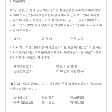
기 때문이다.
즉 ‘냥, 냥쭝, 년’ 등과 같은 의존 명사는 한글 맞춤법 제42항에 따라 앞말
과 띄어 쓰지만 언제나 의존하는 대상과 하나의 단위로 쓰인다. 이러한
이유로 이 말들은 독립된 단어로 잘 인식되지 않고, 그 결과 단어의 첫머
리에도 ‘연도, 열반’ 등과 달리 두음 법칙이 적용되지 않는다. 따라서 소리
나는 대로 적는다.
십 년
금 한 냥
은 두 냥쭝
따라서 ‘年’, ‘年度’처럼 의존 명사로 쓰이기도 하고 명사로 쓰이기도 하는
한자어의 경우에는 두음 법칙의 적용에서 차이가 난다. ‘년, 년도’가 의존
명사라면 ‘연, 연도’는 명사이다.
연 강수량(명사)
일 년(의존 명사)
생산 연도(명사)
2018 년도(의존 명사)
[붙임 1]
단어의 첫머리가 아닌 경우에는 두음 법칙이 적용되지 않으므로
본음대로 적는 것이다.
소녀(少女)
만년(晩年)
배뇨(排尿)
비구니(比丘尼)
운니(雲泥)
탐닉(耽溺)