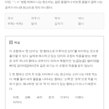
다만, ‘ㄱ, ㅂ’ 받침 뒤에서 나는 된소리는, 같은 음절이나 비슷한 음절이 겹쳐 나는
경우가 아니면 된소리로 적지 아니한다.
국수
깍두기
딱지
색시
싹둑(~싹둑)
법석
갑자기
몹시
해설
이 조항에서 ‘한 단어’는 ‘한 형태소로 이루어진 단어’를 의미하는 것으로
풀이할 수 있다. 실제로 예시하고 있는 단어와 규정의 적용을 받는 부분
은 모두 하나의 형태소 내부이다. 따라서 복합어인 ‘눈곱[눈꼽], 발바닥[발
빠닥], 잠자리[잠짜리]’와 같은 표기는 이 조항의 적용을 받지 않는다.
1. 한 형태소 안의 두 모음 사이에서 나는 된소리는 소리 나는 대로 적는
다. 예를 들어 새의 울음을 나타내는 형태소 ‘소쩍’은 ‘솟적’으로 적을 이
유가 없다. 왜냐하면 ‘솟’과 ‘적’이 의미가 있는 형태소가 아니기 때문이
다.
어깨
오빠
새끼
토끼
가꾸다
기쁘다
아끼다