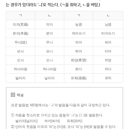
는 경우가 있더라도 ‘ㅢ’로 적는다. (ㄱ을 취하고, ㄴ을 버림.)
ㄱ
ㄴ
ㄱ
ㄴ
의의(意義)
의이
닁큼
닝큼
본의(本義)
본이
띄어쓰기
띠어쓰기
무늬[紋]
무니
씌어
씨어
보늬
보니
틔어
티어
오늬
오니
희망(希望)
히망
하늬바람
하니바람
희다
히다
늴리리
닐리리
유희(遊戱)
유히
해설
표준 발음법 제5항에서는 ‘ㅢ’의 발음을 다음과 같이 규정하고 있다.
① 자음을 첫소리로 가지고 있는 음절의 ‘ㅢ’는 [ㅣ]로 발음한다.
늴리리[닐리리]
씌어[씨어]
유희[유히]
② 단어의 첫음절 이외의 ‘의’는 [이]로, 조사 ‘의’는 [에]로 발음할 수 있다.