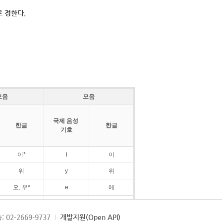
 정한다.
모음
모음
국제 음성
한글
한글
기호
이*
i
이
위
y
위
오, 우*
e
에
ø
외
: 02-2669-9737
개발지원(Open API)
ɛ
에