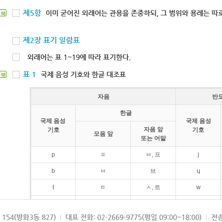
제5항
이미 굳어진 외래어는 관용을 존중하되, 그 범위와 용례는 따로
북
제2장 표기 일람표
외래어는 표 1~19에 따라 표기한다.
표 1
국제 음성 기호와 한글 대조표
북
자음
반
한글
국제 음성
국제 음성
자음 앞
기호
기호
모음 앞
또는 어말
p
ㅍ
ㅂ, 프
j
b
ㅂ
브
ɥ
t
ㅌ
ㅅ, 트
w
d
ㄷ
드
154(방화3동 827)
대표 전화: 02-2669-9775(평일 09:00~18:00)
전송
k
ㅋ
ㄱ, 크