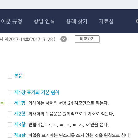
메인콘텐츠 바로가기
어문 규정
항별 연혁
용례 찾기
자료실
비교하기
제2017-14호(2017. 3. 28.)
본문
제1장 표기의 기본 원칙
제1항
외래어는 국어의 현용 24 자모만으로 적는다.
북
제2항
외래어의 1 음운은 원칙적으로 1 기호로 적는다.
제3항
받침에는 ‘ㄱ, ㄴ, ㄹ, ㅁ, ㅂ, ㅅ, ㅇ’만을 쓴다.
제4항
파열음 표기에는 된소리를 쓰지 않는 것을 원칙으로 한다.