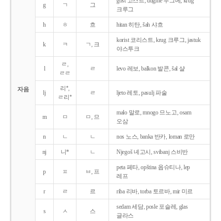
gost 고스트, dugme 두그메, krug
g
ㄱ
그
크루그
h
ㅎ
흐
hitan 히탄, šah 샤흐
korist 코리스트, krug 크루그, jastuk
k
ㅋ
ㄱ, 크
야스투크
ㄹ,
l
ㄹ
levo 레보, balkon 발콘, šal 샬
ㄹㄹ
리*,
자음
lj
ㄹ
ljeto 레토, pasulj 파술
ㄹ리*
malo 말로, mnogo 므노고, osam
m
ㅁ
ㅁ, 므
오삼
n
ㄴ
ㄴ
nos 노스, banka 반카, loman 로만
nj
니*
ㄴ
Njegoš 녜고시, svibanj 스비반
peta 페타, opština 옵슈티나, lep
p
ㅍ
ㅂ, 프
레프
r
ㄹ
르
riba 리바, torba 토르바, mir 미르
sedam 세담, posle 포슬레, glas
s
ㅅ
스
글라스