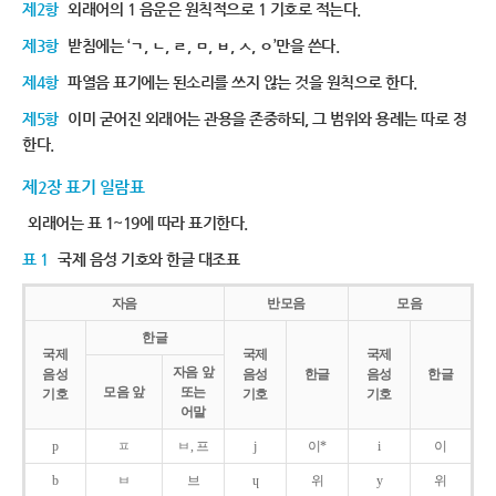
제2항
외래어의 1 음운은 원칙적으로 1 기호로 적는다.
제3항
받침에는 ‘ㄱ, ㄴ, ㄹ, ㅁ, ㅂ, ㅅ, ㅇ’만을 쓴다.
제4항
파열음 표기에는 된소리를 쓰지 않는 것을 원칙으로 한다.
제5항
이미 굳어진 외래어는 관용을 존중하되, 그 범위와 용례는 따로 정
한다.
제2장 표기 일람표
외래어는 표 1~19에 따라 표기한다.
표 1
국제 음성 기호와 한글 대조표
자음
반모음
모음
한글
국제
국제
국제
자음 앞
음성
음성
한글
음성
한글
모음 앞
또는
기호
기호
기호
어말
p
ㅍ
ㅂ, 프
j
이*
i
이
b
ㅂ
브
ɥ
위
y
위