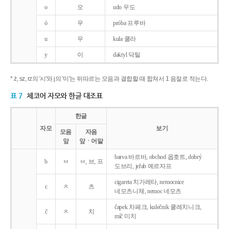
o
오
udo 우도
ó
우
próba 프루바
u
우
kula 쿨라
y
이
daktyl 닥틸
* ż, sz, rz의 '시'와 j의 '이'는 뒤따르는 모음과 결합할 때 합쳐서 1 음절로 적는다.
표 7
체코어 자모와 한글 대조표
한글
자모
보기
모음
자음
앞
앞ㆍ어말
barva 바르바, obchod 옵호트, dobrý
b
ㅂ
ㅂ, 브, 프
도브리, jeřab 예르자프
cigareta 치가레타, nemocnice
c
ㅊ
츠
네모츠니체, nemoc 네모츠
čapek 차페크, kulečnik 쿨레치니크,
č
ㅊ
치
míč 미치