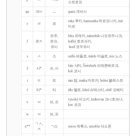
스트로프
qu
크ㅂ
ㅡ
quasi 크바시
ruka 루카, harmonika 하르모니카, mír
r
ㄹ
르
미르
르주,
řeka 르제카, námořník 나모르주니크,
ř
르ㅈ
르슈,
hořký 호르슈키,
르시
kouř 코우르시
s
ㅅ
스
sedlo 세들로, máslo 마슬로, nos 노스
šaty 샤티, Šternberk 슈테른베르크,
š
시*
슈, 시
koš 코시
t
ㅌ
트
tam 탐, matka 마트카, bolest 볼레스트
t'
티*
티
tělo 텔로, štěstí 슈테스티, obět' 오베티
vysoký 비소키, knihovna 크니호브나,
v
ㅂ
브, 프
kov 코프
w
ㅂ
브, 프
ㄱㅅ,
x**
ㄱ스
xerox 제록스, saxofón 삭소폰
ㅈ