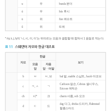
u
우
bunda 분더
ú
우
hús 후시
ü
위
füst 퓌슈트
ű
위
fű 퓌
* ny, s, j, ly의 ‘니, 시, 이, 이’는 뒤따르는 모음과 결합할 때 합쳐서 1 음절로 적는다.
표 11
스웨덴어 자모와 한글 대조표
한글
자모
보기
모음
자음
앞
앞ㆍ어말
b
ㅂ
ㅂ, 브
bal 발, snabbt 스납트, Jacob 야코브
Carlsson 칼손, Celsius 셀시우스,
c
ㅋ, ㅅ
ㄱ
Ericson 에릭손
ch
시*
크
charm 샤름, och 오크
dag 다그, dricka 드리카, Halmstad
d
ㄷ
드
할름스타드