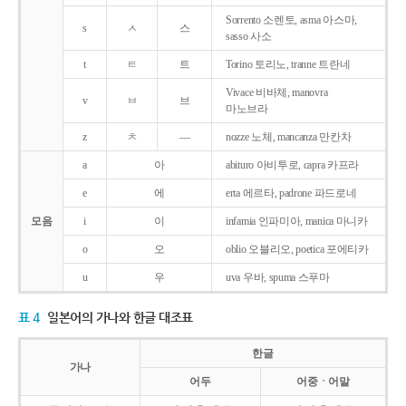
Sorrento 소렌토, asma 아스마,
s
ㅅ
스
sasso 사소
t
ㅌ
트
Torino 토리노, tranne 트란네
Vivace 비바체, manovra
v
ㅂ
브
마노브라
z
ㅊ
―
nozze 노체, mancanza 만칸차
a
아
abituro 아비투로, capra 카프라
e
에
erta 에르타, padrone 파드로네
모음
i
이
infamia 인파미아, manica 마니카
o
오
oblio 오블리오, poetica 포에티카
u
우
uva 우바, spuma 스푸마
표 4
일본어의 가나와 한글 대조표
한글
가나
어두
어중ㆍ어말