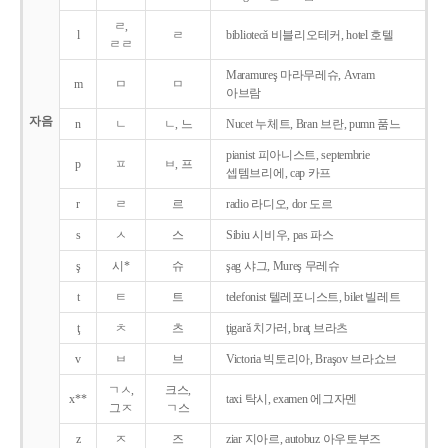
ㄹ,
l
ㄹ
bibliotecǎ 비블리오테커, hotel 호텔
ㄹㄹ
Maramureş 마라무레슈, Avram
m
ㅁ
ㅁ
아브람
자음
n
ㄴ
ㄴ, 느
Nucet 누체트, Bran 브란, pumn 품느
pianist 피아니스트, septembrie
p
ㅍ
ㅂ, 프
셉템브리에, cap 카프
r
ㄹ
르
radio 라디오, dor 도르
s
ㅅ
스
Sibiu 시비우, pas 파스
ş
시*
슈
şag 샤그, Mureş 무레슈
t
ㅌ
트
telefonist 텔레포니스트, bilet 빌레트
ţ
ㅊ
츠
ţigarǎ 치가러, braţ 브라츠
v
ㅂ
브
Victoria 빅토리아, Braşov 브라쇼브
ㄱㅅ,
크스,
x**
taxi 탁시, examen 에그자멘
그ㅈ
ㄱ스
z
ㅈ
즈
ziar 지아르, autobuz 아우토부즈