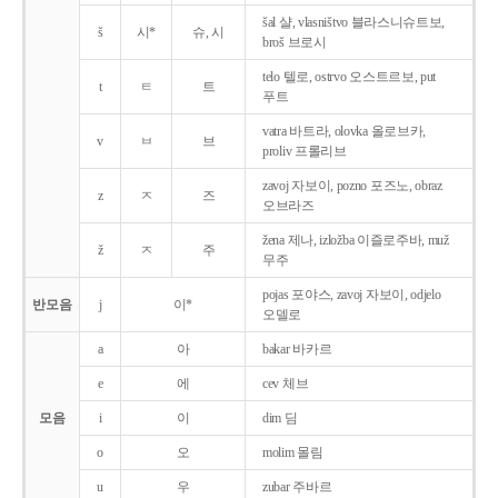
šal 샬, vlasništvo 블라스니슈트보,
š
시*
슈, 시
broš 브로시
telo 텔로, ostrvo 오스트르보, put
t
ㅌ
트
푸트
vatra 바트라, olovka 올로브카,
v
ㅂ
브
proliv 프롤리브
zavoj 자보이, pozno 포즈노, obraz
z
ㅈ
즈
오브라즈
žena 제나, izložba 이즐로주바, muž
ž
ㅈ
주
무주
pojas 포야스, zavoj 자보이, odjelo
반모음
j
이*
오델로
a
아
bakar 바카르
e
에
cev 체브
모음
i
이
dim 딤
o
오
molim 몰림
u
우
zubar 주바르