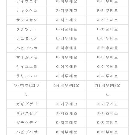
ア イ ウ エ オ
아 이 우 에 오
아 이 우 에 오
カ キ ク ケ コ
가 기 구 게 고
카 키 쿠 케 코
サ シ ス セ ソ
사 시 스 세 소
사 시 스 세 소
タ チ ツ テ ト
다 지 쓰 데 도
타 치 쓰 테 토
ナ ニ ヌ ネ ノ
나 니 누 네 노
나 니 누 네 노
ハ ヒ フ ヘ ホ
하 히 후 헤 호
하 히 후 헤 호
マ ミ ム メ モ
마 미 무 메 모
마 미 무 메 모
ヤ イ ユ エ ヨ
야 이 유 에 요
야 이 유 에 요
ラ リ ル レ ロ
라 리 루 레 로
라 리 루 레 로
ワ (ヰ) ウ (ヱ) ヲ
와 (이) 우 (에) 오
와 (이) 우 (에) 오
ン
ㄴ
ガ ギ グ ゲ ゴ
가 기 구 게 고
가 기 구 게 고
ザ ジ ズ ゼ ゾ
자 지 즈 제 조
자 지 즈 제 조
ダ ヂ ヅ デ ド
다 지 즈 데 도
다 지 즈 데 도
バ ビ ブ ベ ボ
바 비 부 베 보
바 비 부 베 보