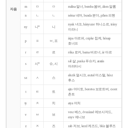
m
ㅁ
ㅁ
málna 말너, bomba 봄버, álom 알롬
자음
n
ㄴ
ㄴ
néma 네머, bunda 분더, pihen 피헨
nyak 녀크, hányszor 하니소르, irány
ny
니*
니
이라니
árpa 아르퍼, csipke 칩케, hónap
p
ㅍ
ㅂ, 프
호너프
r
ㄹ
르
róka 로커, barna 버르너, ár 아르
sál 샬, puska 푸슈카, aratás
s
시*
슈, 시
어러타시
alszik 얼시크, asztal 어스털, húsz
sz
ㅅ
스
후스
ajto 어이토, borotva 보로트버, csont
t
ㅌ
트
촌트
ty
ㅊ
치
atya 어처
vesz 베스, évszázad 에브사저드,
v
ㅂ
브
enyv 에니브
z
ㅈ
즈
zab 저브, kezd 케즈드, blúz 블루즈