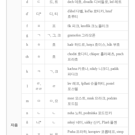
d
ㄷ
드, 트
dech 데흐, divadlo 디바들로, led 레트
d'ábel 댜벨, lod'ka 로티카, hrud'
d'
디*
디, 티
흐루티
f
ㅍ
프
fík 피크, knoflík 크노플리크
g
ㄱ
ㄱ, 그, 크
gramofon 그라모폰
h
ㅎ
흐
hadr 하드르, hmyz 흐미스, bůh 부흐
choditi 호디티, chlapec 흘라페츠, prach
ch
ㅎ
흐
프라흐
kachna 카흐나, nikdy 니크디, padák
k
ㅋ
ㄱ, 크
파다크
ㄹ,
lev 레프, šplhati 슈플하티, postel
l
ㄹ
ㄹㄹ
포스텔
most 모스트, mrak 므라크, podzim
m
ㅁ
ㅁ, 므
포드짐
n
ㄴ
ㄴ
noha 노하, podmínka 포드민카
ň
니*
ㄴ
němý 네미, sáňky 산키, Plzeň 플젠
자음
Praha 프라하, koroptev 코롭테프, strop
p
ㅍ
ㅂ, 프