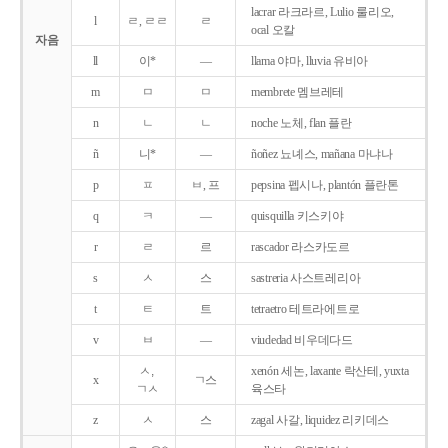
lacrar 라크라르, Lulio 룰리오,
l
ㄹ, ㄹㄹ
ㄹ
ocal 오칼
자음
ll
이*
―
llama 야마, lluvia 유비아
m
ㅁ
ㅁ
membrete 멤브레테
n
ㄴ
ㄴ
noche 노체, flan 플란
ñ
니*
―
ñoñez 뇨녜스, mañana 마냐나
p
ㅍ
ㅂ, 프
pepsina 펩시나, plantón 플란톤
q
ㅋ
―
quisquilla 키스키야
r
ㄹ
르
rascador 라스카도르
s
ㅅ
스
sastreria 사스트레리아
t
ㅌ
트
tetraetro 테트라에트로
v
ㅂ
―
viudedad 비우데다드
ㅅ,
xenón 세논, laxante 락산테, yuxta
x
ㄱ스
ㄱㅅ
육스타
z
ㅅ
스
zagal 사갈, liquidez 리키데스