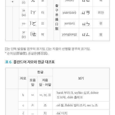
얼
yue
(ue)
웨
*
(r)
촬
ya
구
야
yuan
(uan)
위안
(ia)
류
撮
yo
요
yun
(un)
윈
口
類
ye
예
yong
(iong)
융
(ie)
[ ]는 단독 발음될 경우의 표기임. ( )는 자음이 선행할 경우의 표기임.
* 순치성(脣齒聲), 권설운(捲舌韻).
표 6
폴란드어 자모와 한글 대조표
한글
자모
보기
모음
자음
앞
앞ㆍ어말
burak 부라크, szybko 십코, dobrze
b
ㅂ
ㅂ, 브, 프
도브제, chleb 흘레프
c
ㅊ
츠
cel 첼, Balicki 발리츠키, noc 노츠
ć
ㅡ
치
dać 다치