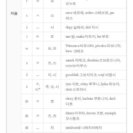
r
ㄹ
르
슈누르
serce 세르체, srebro 스레브로, pas
자음
s
ㅅ
스
파스
ś
ㅡ
시
ślepy 실레피, dziś 지시
t
ㅌ
트
tam 탐, matka 마트카, but 부트
Warszawa 바르샤바, piwnica 피브니차,
w
ㅂ
브, 프
krew 크레프
zamek 자메크, zbrodnia 즈브로드니아,
z
ㅈ
즈, 스
wywóz 비부스
ź
ㅡ
지, 시
gwoździk 그보지지크, więź 비엥시
ㅈ,
żyto 지토, różny 루주니, łyżka 위슈카,
ż
주, 슈, 시
시*
straż 스트라시
chory 호리, kuchnia 쿠흐니아, dach
ch
ㅎ
흐
다흐
dziura 지우라, dzwon 즈본, mosiądz
dz
ㅈ
즈, 츠
모시옹츠
dź
ㅡ
치
niedźwiedź 니에치비에치