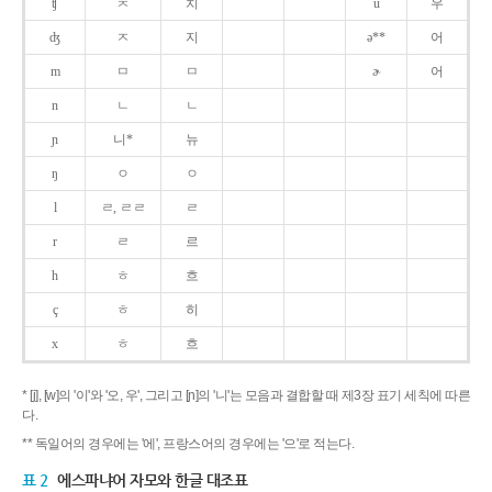
ʧ
ㅊ
치
u
우
ʤ
ㅈ
지
ə**
어
m
ㅁ
ㅁ
ɚ
어
n
ㄴ
ㄴ
ɲ
니*
뉴
ŋ
ㅇ
ㅇ
l
ㄹ, ㄹㄹ
ㄹ
r
ㄹ
르
h
ㅎ
흐
ç
ㅎ
히
x
ㅎ
흐
* [j], [w]의 '이'와 '오, 우', 그리고 [ɲ]의 '니'는 모음과 결합할 때 제3장 표기 세칙에 따른
다.
** 독일어의 경우에는 '에', 프랑스어의 경우에는 '으'로 적는다.
표 2
에스파냐어 자모와 한글 대조표