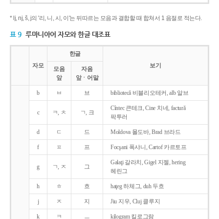
* lj, nj, š, j의 '리, 니, 시, 이'는 뒤따르는 모음과 결합할 때 합쳐서 1 음절로 적는다.
표 9
루마니아어 자모와 한글 대조표
한글
자모
보기
모음
자음
앞
앞ㆍ어말
b
ㅂ
브
bibliotecǎ 비블리오테커, alb 알브
Cîntec 큰테크, Cine 치네, facturǎ
c
ㅋ, ㅊ
ㄱ, 크
팍투러
d
ㄷ
드
Moldova 몰도바, Brad 브라드
f
ㅍ
프
Focşani 폭샤니, Cartof 카르토프
Galaţi 갈라치, Gigel 지젤, hering
g
ㄱ, ㅈ
그
헤린그
h
ㅎ
흐
haţeg 하체그, duh 두흐
j
ㅈ
지
Jiu 지우, Cluj 클루지
k
ㅋ
ㅡ
kilogram 킬로그람