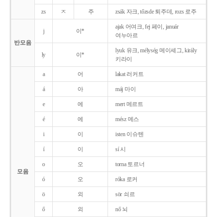
zs
ㅈ
주
zsák 자크, tőzsde 퇴주데, rozs 로주
ajak 어여크, fej 페이, január
j
이*
여누아르
반모음
lyuk 유크, mélység 메이셰그, király
ly
이*
키라이
a
어
lakat 러커트
á
아
máj 마이
e
에
mert 메르트
é
에
mész 메스
i
이
isten 이슈텐
í
이
sí 시
o
오
torna 토르너
모음
ó
오
róka 로커
ö
외
sör 쇠르
ő
외
nő 뇌