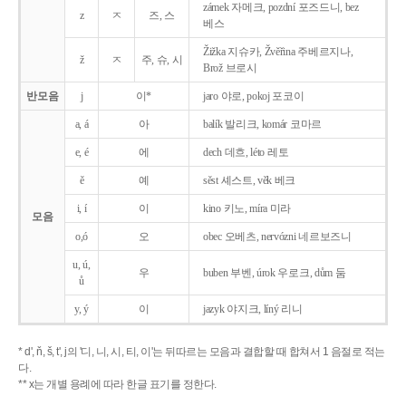
zámek 자메크, pozdní 포즈드니, bez
z
ㅈ
즈, 스
베스
Žižka 지슈카, Žvěřina 주베르지나,
ž
ㅈ
주, 슈, 시
Brož 브로시
반모음
j
이*
jaro 야로, pokoj 포코이
a, á
아
balík 발리크, komár 코마르
e, é
에
dech 데흐, léto 레토
ě
예
sěst 셰스트, věk 베크
i, í
이
kino 키노, míra 미라
모음
o,ó
오
obec 오베츠, nervózni 네르보즈니
u, ú,
우
buben 부벤, úrok 우로크, dům 둠
ů
y, ý
이
jazyk
야지크, líný 리니
* d', ň, š, t', j의 '디, 니, 시, 티, 이'는 뒤따르는 모음과 결합할 때 합쳐서 1 음절로 적는
다.
** x는 개별 용례에 따라 한글 표기를 정한다.