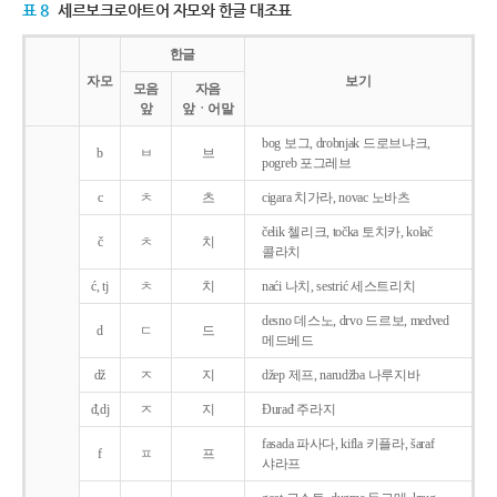
표 8
세르보크로아트어 자모와 한글 대조표
한글
자모
보기
모음
자음
앞
앞ㆍ어말
bog 보그, drobnjak 드로브냐크,
b
ㅂ
브
pogreb 포그레브
c
ㅊ
츠
cigara 치가라, novac 노바츠
čelik 첼리크, točka 토치카, kolač
č
ㅊ
치
콜라치
ć, tj
ㅊ
치
naći 나치, sestrić 세스트리치
desno 데스노, drvo 드르보, medved
d
ㄷ
드
메드베드
dž
ㅈ
지
džep 제프, narudžba 나루지바
đ,dj
ㅈ
지
Ðurađ 주라지
fasada 파사다, kifla 키플라, šaraf
f
ㅍ
프
샤라프