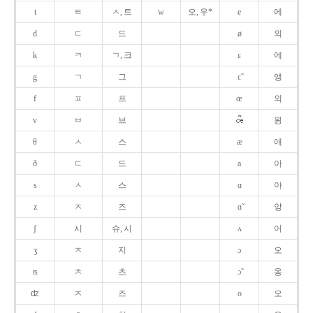
t
ㅌ
ㅅ, 트
w
오, 우*
e
에
d
ㄷ
드
ø
외
k
ㅋ
ㄱ, 크
ɛ
에
g
ㄱ
그
ɛ̃
앵
f
ㅍ
프
œ
외
v
ㅂ
브
욍
θ
ㅅ
스
æ
애
ð
ㄷ
드
a
아
s
ㅅ
스
ɑ
아
z
ㅈ
즈
ɑ̃
앙
ʃ
시
슈, 시
ʌ
어
ʒ
ㅈ
지
ɔ
오
ʦ
ㅊ
츠
ɔ̃
옹
ʣ
ㅈ
즈
o
오