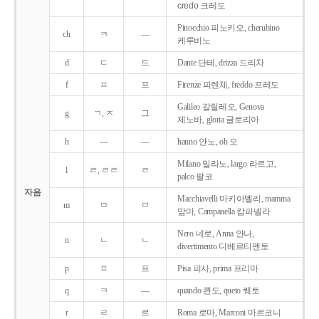
credo 크레도
Pinocchio 피노키오, cherubino
ch
ㅋ
―
케루비노
d
ㄷ
드
Dante 단테, drizza 드리차
f
ㅍ
프
Firenze 피렌체, freddo 프레도
Galileo 갈릴레오, Genova
g
ㄱ, ㅈ
그
제노바, gloria 글로리아
h
―
―
hanno 안노, oh 오
Milano 밀라노, largo 라르고,
l
ㄹ, ㄹㄹ
ㄹ
palco 팔코
자음
Macchiavelli 마키아벨리, mamma
m
ㅁ
ㅁ
맘마, Campanella 캄파넬라
Nero 네로, Anna 안나,
n
ㄴ
ㄴ
divertimento 디베르티멘토
p
ㅍ
프
Pisa 피사, prima 프리마
q
ㅋ
―
quando 콴도, queto 퀘토
r
ㄹ
르
Roma 로마, Marconi 마르코니