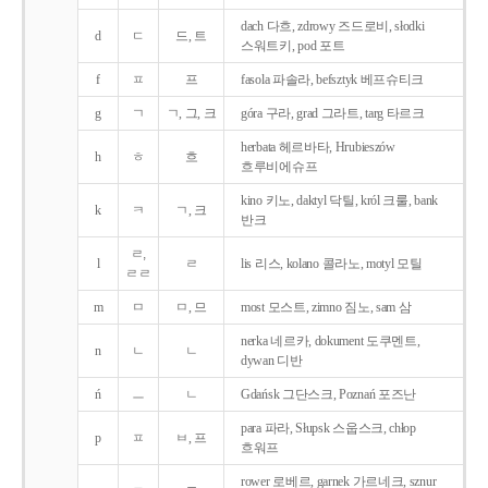
dach 다흐, zdrowy 즈드로비, słodki
d
ㄷ
드, 트
스워트키, pod 포트
f
ㅍ
프
fasola 파솔라, befsztyk 베프슈티크
g
ㄱ
ㄱ, 그, 크
góra 구라, grad 그라트, targ 타르크
herbata 헤르바타, Hrubieszów
h
ㅎ
흐
흐루비에슈프
kino 키노, daktyl 닥틸, król 크룰, bank
k
ㅋ
ㄱ, 크
반크
ㄹ,
l
ㄹ
lis 리스, kolano 콜라노, motyl 모틸
ㄹㄹ
m
ㅁ
ㅁ, 므
most 모스트, zimno 짐노, sam 삼
nerka 네르카, dokument 도쿠멘트,
n
ㄴ
ㄴ
dywan 디반
ń
ㅡ
ㄴ
Gdańsk 그단스크, Poznań 포즈난
para 파라, Słupsk 스웁스크, chłop
p
ㅍ
ㅂ, 프
흐워프
rower 로베르, garnek 가르네크, sznur