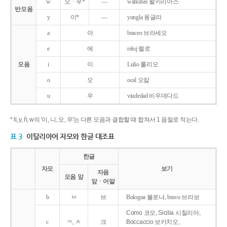
w
오ㆍ우*
―
walkirias 왈키리아스
반모음
y
이*
―
yungla 융글라
a
아
braceo 브라세오
e
에
reloj 렐로
모음
i
이
Lulio 룰리오
o
오
ocal 오칼
u
우
viudedad 비우데다드
* ll, y, ñ, w의 '이, 니, 오, 우'는 다른 모음과 결합할 때 합쳐서 1 음절로 적는다.
표 3
이탈리아어 자모와 한글 대조표
한글
자모
보기
자음
모음 앞
앞ㆍ어말
b
ㅂ
브
Bologna 볼로냐, bravo 브라보
Como 코모, Sicilia 시칠리아,
c
ㅋ, ㅊ
크
Boccaccio 보카치오,