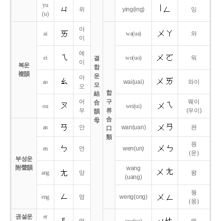
yu
위
ying
(ing)
잉
(u)
아
ai
wa
(ua)
와
이
에
ei
wo
(uo)
워
결
이
복운
합
複韻
운
아
ao
wai
(uai)
와이
모
오
합
結
어
구
웨이
合
ou
wei
(ui)
우
류
(우이)
韻
合
母
an
안
wan
(uan)
완
口
類
원
en
언
wen
(un)
(운)
부성운
附聲韻
wang
ang
앙
왕
(uang)
웡
eng
엉
weng
(ong)
(웅)
권설운
er