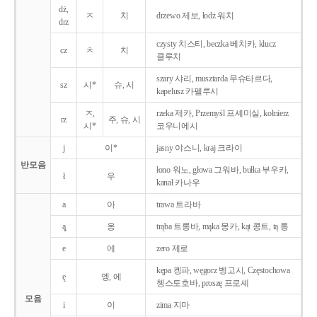
dż,
ㅈ
치
drzewo 제보, łodż 워치
drz
czysty 치스티, beczka 베치카, klucz
cz
ㅊ
치
클루치
szary 샤리, musztarda 무슈타르다,
sz
시*
슈, 시
kapelusz 카펠루시
ㅈ,
rzeka 제카, Przemyśl 프셰미실, kołnierz
rz
주, 슈, 시
시*
코우니에시
j
이*
jasny 야스니, kraj 크라이
반모음
łono 워노, głowa 그워바, bułka 부우카,
ł
우
kanał 카나우
a
아
trawa 트라바
ą̨
옹
trąba 트롱바, mąka 몽카, kąt 콩트, tą 통
e
에
zero 제로
kępa 켕파, węgorz 벵고시, Częstochowa
ę
엥, 에
쳉스토호바, proszę 프로셰
모음
i
이
zima 지마