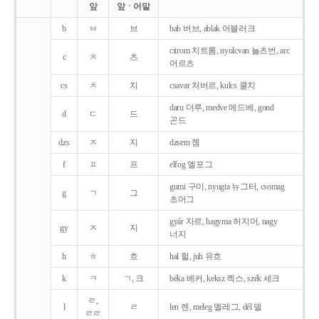
앞
앞ㆍ어말
b
ㅂ
브
bab 버브, ablak 어블러크
citrom 치트롬, nyolcvan 뇰츠번, arc
c
ㅊ
츠
어르츠
cs
ㅊ
치
csavar 처버르, kulcs 쿨치
daru 더루, medve 메드베, gond
d
ㄷ
드
곤드
dzs
ㅈ
지
dzsem 젬
f
ㅍ
프
elfog 엘포그
gumi 구미, nyugta 뉴그터, csomag
g
ㄱ
그
초머그
gyár 자르, hagyma 허지머, nagy
gy
ㅈ
지
너지
h
ㅎ
흐
hal 헐, juh 유흐
k
ㅋ
ㄱ, 크
béka 베커, keksz 켁스, szék 세크
ㄹ,
l
ㄹ
len 렌, meleg 멜레그, dél 델
ㄹㄹ