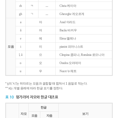
ch
ㅋ
ㅡ
Cheia 케이아
gh
ㄱ
ㅡ
Gheorghe 게오르게
a
아
Arad 아라드
ǎ
어
Bacǎu 바커우
e
에
Elena 엘레나
모음
i
이
pianist 피아니스트
î, â
으
Cîmpina 큼피나, România 로므니아
o
오
Oradea 오라데아
u
우
Nucet 누체트
* ş의 '시'는 뒤따르는 모음과 결합할 때 합쳐서 1 음절로 적는다.
** x는 개별 용례에 따라 한글 표기를 정한다.
표 10
헝가리어 자모와 한글 대조표
한글
자모
보기
모음
자음