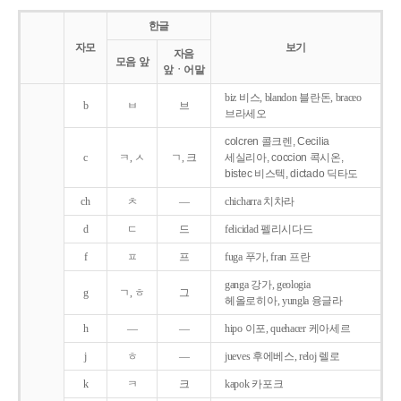
한글
자모
보기
자음
모음 앞
앞ㆍ어말
biz 비스, blandon 블란돈, braceo
b
ㅂ
브
브라세오
colcren 콜크렌, Cecilia
c
ㅋ, ㅅ
ㄱ, 크
세실리아, coccion 콕시온,
bistec 비스텍, dictado 딕타도
ch
ㅊ
―
chicharra 치차라
d
ㄷ
드
felicidad 펠리시다드
f
ㅍ
프
fuga 푸가, fran 프란
ganga 강가, geologia
g
ㄱ, ㅎ
그
헤올로히아, yungla 융글라
h
―
―
hipo 이포, quehacer 케아세르
j
ㅎ
―
jueves 후에베스, reloj 렐로
k
ㅋ
크
kapok 카포크