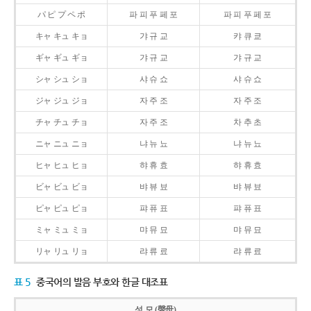
パ ピ プ ペ ポ
파 피 푸 페 포
파 피 푸 페 포
キャ キュ キョ
갸 규 교
캬 큐 쿄
ギャ ギュ ギョ
갸 규 교
갸 규 교
シャ シュ ショ
샤 슈 쇼
샤 슈 쇼
ジャ ジュ ジョ
자 주 조
자 주 조
チャ チュ チョ
자 주 조
차 추 초
ニャ ニュ ニョ
냐 뉴 뇨
냐 뉴 뇨
ヒャ ヒュ ヒョ
햐 휴 효
햐 휴 효
ビャ ビュ ビョ
뱌 뷰 뵤
뱌 뷰 뵤
ピャ ピュ ピョ
퍄 퓨 표
퍄 퓨 표
ミャ ミュ ミョ
먀 뮤 묘
먀 뮤 묘
リャ リュ リョ
랴 류 료
랴 류 료
표 5
중국어의 발음 부호와 한글 대조표
성 모 (聲母)