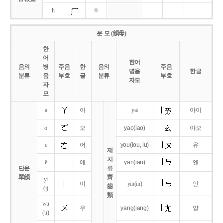
h
ㅎ
운 모 (韻母)
한
어
한어
음의
병
주음
한
음의
주음
병음
한글
분류
음
부호
글
분류
부호
자모
자
모
a
아
yai
야이
o
오
yao
(iao)
야오
e
어
you
(iou,
iu)
유
제
치
ê
에
yan
(ian)
옌
단운
류
單韻
齊
yi
이
yin(in)
인
齒
(i)
類
wu
우
yang
(iang)
양
(u)