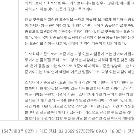
역적으로나 사회적으로 여러 가지로 나타나는 경우가 많은데, 이러한 여
시하고자 하는 것이 표준어 규정의 목적이다.
한글 맞춤법은 그러한 표준형을 문자로 적을 때 올바르게 표기하는 방법
의 전제가 되는 규정이라고 할 수 있다. 다만, 국어 언중들은 한글 맞춤
춤법으로 일원화하여 이해하는 경향이 있어서, 한글 맞춤법에는 표준어
있다. 이는 국어 언중들에게 실용적인 성격의 어문 규정을 제공하려는 
는 표준어를 정하는 사회적, 시대적, 지역적 기준이 제시되어 있다.
1. 사회적 기준으로서, 표준어는 교양 있는 사람들이 쓰는 언어여야 한다
루어지는 품위’를 뜻하므로 교양 있는 사람이란 사회적 품위를 갖춘 사람
어, 은어 등을 쓸 수는 있으므로 표준어의 사회적 기준은 상당히 느슨하다고
준어이기는 하되 언어 예절에 어긋난 말들이므로, 교양 있는 사람이라면
2. 시대적 기준으로서, 표준어는 현대의 언어여야 한다. 여기서 ‘현대
흐름에서 현재와 같은 구획에 있는 시대를 말한다. 다른 사회적, 경제적
하는 데에는 뚜렷한 객관적 기준이 없다. 20세기 초의 구어가 현대의 말
로서는 20세기 초의 구어를 현대의 말로 간주하기에 어려움이 있다. 한
시간 차를 30년 남짓으로 잡으면 넉넉잡아 100년 정도의 시간 차가 있
를 100년 전으로부터 현재 시점까지의 기간으로 규정할 수도 있을 것이다
호함 때문에 편의상 행할 수 있는 것일 뿐 객관적인 것은 아니다. ‘현대
3. 지역적 기준으로서, 표준어는 서울말이어야 한다. 이는 표준어의 공
154(방화3동 827)
대표 전화: 02-2669-9775(평일 09:00~18:00)
전송