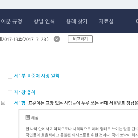
메인콘텐츠 바로가기
어문 규정
항별 연혁
용례 찾기
자료실
비교하기
017-13호(2017. 3. 28.)
제1부 표준어 사정 원칙
제1장 총칙
제1항
표준어는 교양 있는 사람들이 두루 쓰는 현대 서울말로 정함을
해설
한 나라 안에서 지역적으로나 사회적으로 여러 형태로 쓰이는 말을 단수
국민들의 효율적이고 통일된 의사소통을 위한 것이다. 국어 토박이 화자