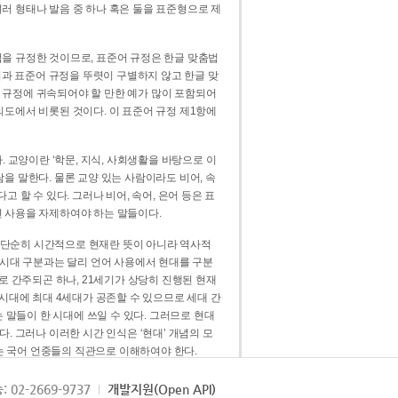
러 형태나 발음 중 하나 혹은 둘을 표준형으로 제
을 규정한 것이므로, 표준어 규정은 한글 맞춤법
법과 표준어 규정을 뚜렷이 구별하지 않고 한글 맞
 규정에 귀속되어야 할 만한 예가 많이 포함되어
의도에서 비롯된 것이다. 이 표준어 규정 제1항에
. 교양이란 ‘학문, 지식, 사회생활을 바탕으로 이
을 말한다. 물론 교양 있는 사람이라도 비어, 속
 할 수 있다. 그러나 비어, 속어, 은어 등은 표
 사용을 자제하여야 하는 말들이다.
’는 단순히 시간적으로 현재란 뜻이 아니라 역사적
 시대 구분과는 달리 언어 사용에서 현대를 구분
로 간주되곤 하나, 21세기가 상당히 진행된 현재
 시대에 최대 4세대가 공존할 수 있으므로 세대 간
는 말들이 한 시대에 쓰일 수 있다. 그러므로 현대
. 그러나 이러한 시간 인식은 ‘현대’ 개념의 모
’는 국어 언중들의 직관으로 이해하여야 한다.
용어적 성격을 가장 크게 드러내 주는 기준이다.
: 02-2669-9737
개발지원(Open API)