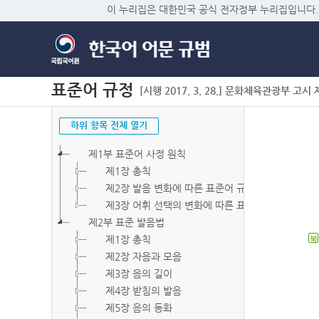
이 누리집은 대한민국 공식 전자정부 누리집입니다.
표준어 규정
[시행 2017. 3. 28.] 문화체육관광부 고시 제2
하위 항목 전체 열기
제1부 표준어 사정 원칙
제1장 총칙
제2장 발음 변화에 따른 표준어 규정
제3장 어휘 선택의 변화에 따른 표준어 규정
제2부 표준 발음법
제1장 총칙
북
제2장 자음과 모음
제3장 음의 길이
제4장 받침의 발음
제5장 음의 동화