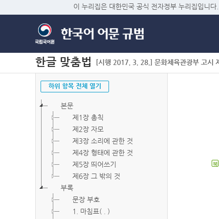
이 누리집은 대한민국 공식 전자정부 누리집입니다.
한글 맞춤법
[시행 2017. 3. 28.] 문화체육관광부 고시 제2
하위 항목 전체 열기
본문
제1장 총칙
제2장 자모
제3장 소리에 관한 것
제4장 형태에 관한 것
제5장 띄어쓰기
북
제6장 그 밖의 것
부록
문장 부호
1. 마침표( . )