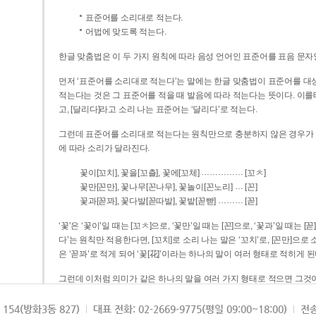
표준어를 소리대로 적는다.
어법에 맞도록 적는다.
한글 맞춤법은 이 두 가지 원칙에 따라 음성 언어인 표준어를 표음 문자
먼저 ‘표준어를 소리대로 적는다’는 말에는 한글 맞춤법이 표준어를 대상
적는다는 것은 그 표준어를 적을 때 발음에 따라 적는다는 뜻이다. 이를테면 [나무]라고 소리 나는 표준어는 ‘나무’로 적
고, [달리다]라고 소리 나는 표준어는 ‘달리다’로 적는다.
그런데 표준어를 소리대로 적는다는 원칙만으로 충분하지 않은 경우가 있다
에 따라 소리가 달라진다.
……………
꽃이[꼬치], 꽃을[꼬츨], 꽃에[꼬체]
[꼬ㅊ]
…
꽃만[꼰만], 꽃나무[꼰나무], 꽃놀이[꼰노리]
[꼰]
………
꽃과[꼳꽈], 꽃다발[꼳따발], 꽃밭[꼳빧]
[꼳]
‘꽃’은 ‘꽃이’일 때는 [꼬ㅊ]으로, ‘꽃만’일 때는 [꼰]으로, ‘꽃과’일 때는
다’는 원칙만 적용한다면, [꼬치]로 소리 나는 말은 ‘꼬치’로, [꼰만]으로 소리 나는 말은 ‘꼰만’으로, [꼳꽈]로 소리 나는 말
은 ‘꼳꽈’로 적게 되어 ‘꽃[花]’이라는 하나의 말이 여러 형태로 적히게 된
그런데 이처럼 의미가 같은 하나의 말을 여러 가지 형태로 적으면 그것이
은 하나의 말은 형태를 하나로 고정하여 일관되게 적어야 의미를 파악하기가 
되게 적는 것이 의미를 파악하는 데 효과적이다.
154(방화3동 827)
대표 전화: 02-2669-9775(평일 09:00~18:00)
전송