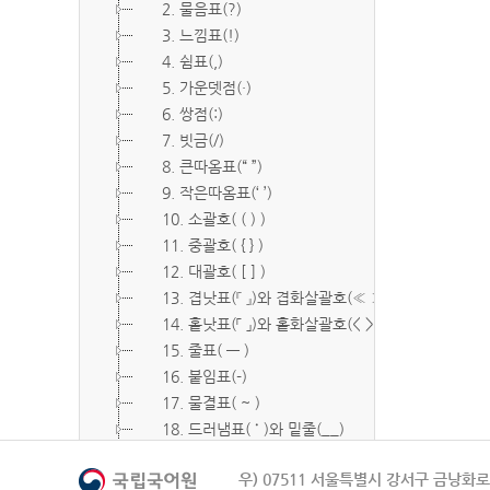
2. 물음표(?)
3. 느낌표(!)
4. 쉼표(,)
5. 가운뎃점(·)
6. 쌍점(:)
7. 빗금(/)
8. 큰따옴표(“ ”)
9. 작은따옴표(‘ ’)
10. 소괄호( ( ) )
11. 중괄호( { } )
12. 대괄호( [ ] )
13. 겹낫표(『 』)와 겹화살괄호(≪ ≫)
14. 홑낫표(「 」)와 홑화살괄호(< >)
15. 줄표( ― )
16. 붙임표(-)
17. 물결표( ~ )
18. 드러냄표( ˙ )와 밑줄(__)
19. 숨김표( O, X )
우) 07511 서울특별시 강서구 금낭화로 
20. 빠짐표( □ )