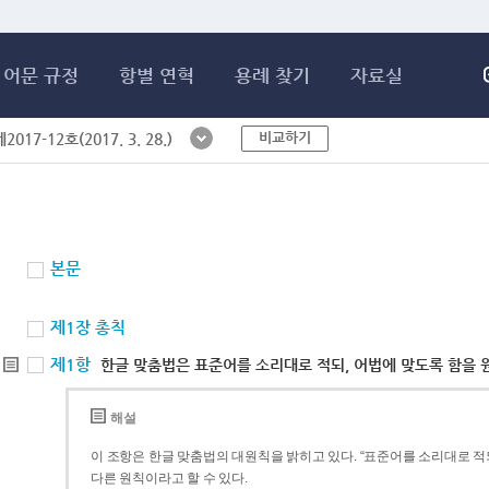
메인콘텐츠 바로가기
어문 규정
항별 연혁
용례 찾기
자료실
비교하기
017-12호(2017. 3. 28.)
본문
제1장 총칙
제1항
한글 맞춤법은 표준어를 소리대로 적되, 어법에 맞도록 함을 
해설
이 조항은 한글 맞춤법의 대원칙을 밝히고 있다. “표준어를 소리대로 적되
다른 원칙이라고 할 수 있다.