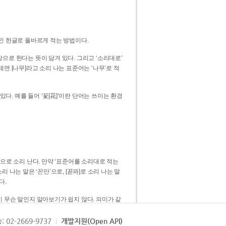
인 한글로 올바르게 적는 방법이다.
으로 한다는 뜻이 담겨 있다. 그리고 ‘소리대로’
. 예를 들어 ‘꽃[花]’이란 단어는 쓰이는 환경
 [꼳]으로 소리 난다. 만약 ‘표준어를 소리대로 적는
다.
 무슨 말인지 알아보기가 쉽지 않다. 의미가 같
쉽다. 즉 ‘꽃, 꼰, 꼳’보다는 ‘꽃’ 하나로 일관
: 02-2669-9737
개발지원(Open API)