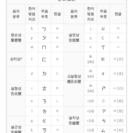
한어
한어
음의
주음
음의
주음
병음
한글
병음
한글
분류
부호
분류
부호
자모
자모
b
ㅂ
j
ㅈ
중순성
설면성
p
ㅍ
q
ㅊ
重脣聲
舌面聲
m
ㅁ
x
ㅅ
zh
순치성*
f
ㅍ
ㅈ [즈]
[zhi]
ch
d
ㄷ
ㅊ [츠]
교설첨성
[chi]
翹舌尖聲
sh
t
ㅌ
ㅅ [스]
설첨성
[shi]
舌尖聲
ㄖ
n
ㄴ
r [ri]
ㄹ [르]
l
ㄹ
z [zi]
ㅉ [쯔]
설치성
g
ㄱ
c [ci]
ㅊ [츠]
舌齒聲
설근성
k
ㅋ
s [si]
ㅆ [쓰]
舌根聲