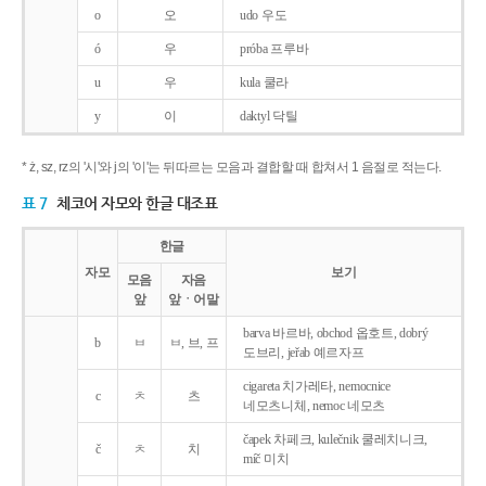
o
오
udo 우도
ó
우
próba 프루바
u
우
kula 쿨라
y
이
daktyl 닥틸
* ż, sz, rz의 '시'와 j의 '이'는 뒤따르는 모음과 결합할 때 합쳐서 1 음절로 적는다.
표 7
체코어 자모와 한글 대조표
한글
자모
보기
모음
자음
앞
앞ㆍ어말
barva 바르바, obchod 옵호트, dobrý
b
ㅂ
ㅂ, 브, 프
도브리, jeřab 예르자프
cigareta 치가레타, nemocnice
c
ㅊ
츠
네모츠니체, nemoc 네모츠
čapek 차페크, kulečnik 쿨레치니크,
č
ㅊ
치
míč 미치