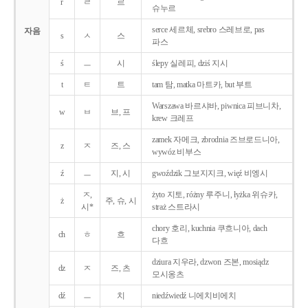
r
ㄹ
르
슈누르
serce 세르체, srebro 스레브로, pas
자음
s
ㅅ
스
파스
ś
ㅡ
시
ślepy 실레피, dziś 지시
t
ㅌ
트
tam 탐, matka 마트카, but 부트
Warszawa 바르샤바, piwnica 피브니차,
w
ㅂ
브, 프
krew 크레프
zamek 자메크, zbrodnia 즈브로드니아,
z
ㅈ
즈, 스
wywóz 비부스
ź
ㅡ
지, 시
gwoździk 그보지지크, więź 비엥시
ㅈ,
żyto 지토, różny 루주니, łyżka 위슈카,
ż
주, 슈, 시
시*
straż 스트라시
chory 호리, kuchnia 쿠흐니아, dach
ch
ㅎ
흐
다흐
dziura 지우라, dzwon 즈본, mosiądz
dz
ㅈ
즈, 츠
모시옹츠
dź
ㅡ
치
niedźwiedź 니에치비에치