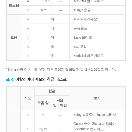
w
오ㆍ우*
―
walkirias 왈키리아스
반모음
y
이*
―
yungla 융글라
a
아
braceo 브라세오
e
에
reloj 렐로
모음
i
이
Lulio 룰리오
o
오
ocal 오칼
u
우
viudedad 비우데다드
* ll, y, ñ, w의 '이, 니, 오, 우'는 다른 모음과 결합할 때 합쳐서 1 음절로 적는다.
표 3
이탈리아어 자모와 한글 대조표
한글
자모
보기
자음
모음 앞
앞ㆍ어말
b
ㅂ
브
Bologna 볼로냐, bravo 브라보
Como 코모, Sicilia 시칠리아,
c
ㅋ, ㅊ
크
Boccaccio 보카치오,