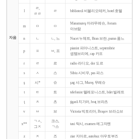
ㄹ,
l
ㄹ
bibliotecǎ 비블리오테커, hotel 호텔
ㄹㄹ
Maramureş 마라무레슈, Avram
m
ㅁ
ㅁ
아브람
자음
n
ㄴ
ㄴ, 느
Nucet 누체트, Bran 브란, pumn 품느
pianist 피아니스트, septembrie
p
ㅍ
ㅂ, 프
셉템브리에, cap 카프
r
ㄹ
르
radio 라디오, dor 도르
s
ㅅ
스
Sibiu 시비우, pas 파스
ş
시*
슈
şag 샤그, Mureş 무레슈
t
ㅌ
트
telefonist 텔레포니스트, bilet 빌레트
ţ
ㅊ
츠
ţigarǎ 치가러, braţ 브라츠
v
ㅂ
브
Victoria 빅토리아, Braşov 브라쇼브
ㄱㅅ,
크스,
x**
taxi 탁시, examen 에그자멘
그ㅈ
ㄱ스
z
ㅈ
즈
ziar 지아르, autobuz 아우토부즈