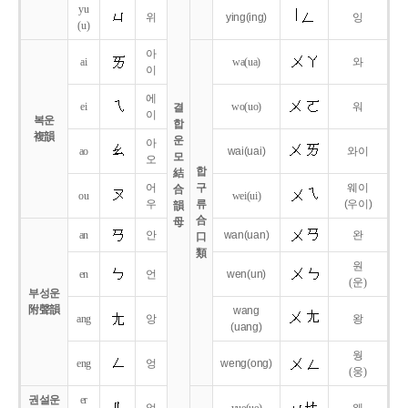
yu
위
ying
(ing)
잉
(u)
아
ai
wa
(ua)
와
이
에
ei
wo
(uo)
워
결
이
복운
합
複韻
운
아
ao
wai
(uai)
와이
모
오
합
結
어
구
웨이
合
ou
wei
(ui)
우
류
(우이)
韻
合
母
an
안
wan
(uan)
완
口
類
원
en
언
wen
(un)
(운)
부성운
附聲韻
wang
ang
앙
왕
(uang)
웡
eng
엉
weng
(ong)
(웅)
권설운
er