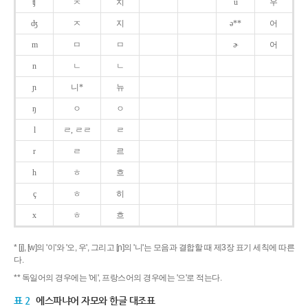
ʧ
ㅊ
치
u
우
ʤ
ㅈ
지
ə**
어
m
ㅁ
ㅁ
ɚ
어
n
ㄴ
ㄴ
ɲ
니*
뉴
ŋ
ㅇ
ㅇ
l
ㄹ, ㄹㄹ
ㄹ
r
ㄹ
르
h
ㅎ
흐
ç
ㅎ
히
x
ㅎ
흐
* [j], [w]의 '이'와 '오, 우', 그리고 [ɲ]의 '니'는 모음과 결합할 때 제3장 표기 세칙에 따른
다.
** 독일어의 경우에는 '에', 프랑스어의 경우에는 '으'로 적는다.
표 2
에스파냐어 자모와 한글 대조표