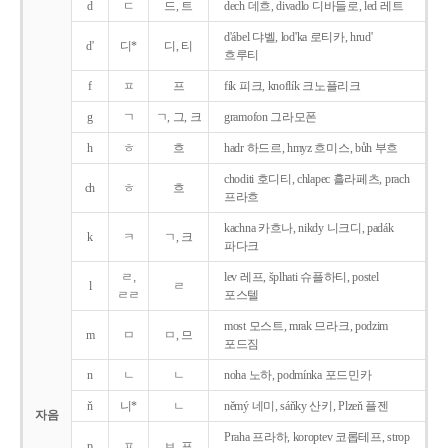
d
ㄷ
드, 트
dech 데흐, divadlo 디바들로, led 레트
d'ábel 댜벨, lod'ka 로티카, hrud'
d'
디*
디, 티
흐루티
f
ㅍ
프
fík 피크, knoflík 크노플리크
g
ㄱ
ㄱ, 그, 크
gramofon 그라모폰
h
ㅎ
흐
hadr 하드르, hmyz 흐미스, bůh 부흐
choditi 호디티, chlapec 흘라페츠, prach
ch
ㅎ
흐
프라흐
kachna 카흐나, nikdy 니크디, padák
k
ㅋ
ㄱ, 크
파다크
ㄹ,
lev 레프, šplhati 슈플하티, postel
l
ㄹ
ㄹㄹ
포스텔
most 모스트, mrak 므라크, podzim
m
ㅁ
ㅁ, 므
포드짐
n
ㄴ
ㄴ
noha 노하, podmínka 포드민카
ň
니*
ㄴ
němý 네미, sáňky 산키, Plzeň 플젠
자음
Praha 프라하, koroptev 코롭테프, strop
p
ㅍ
ㅂ, 프