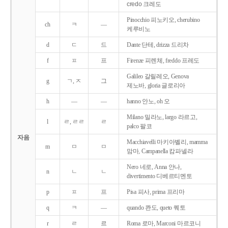
credo 크레도
Pinocchio 피노키오, cherubino
ch
ㅋ
―
케루비노
d
ㄷ
드
Dante 단테, drizza 드리차
f
ㅍ
프
Firenze 피렌체, freddo 프레도
Galileo 갈릴레오, Genova
g
ㄱ, ㅈ
그
제노바, gloria 글로리아
h
―
―
hanno 안노, oh 오
Milano 밀라노, largo 라르고,
l
ㄹ, ㄹㄹ
ㄹ
palco 팔코
자음
Macchiavelli 마키아벨리, mamma
m
ㅁ
ㅁ
맘마, Campanella 캄파넬라
Nero 네로, Anna 안나,
n
ㄴ
ㄴ
divertimento 디베르티멘토
p
ㅍ
프
Pisa 피사, prima 프리마
q
ㅋ
―
quando 콴도, queto 퀘토
r
ㄹ
르
Roma 로마, Marconi 마르코니