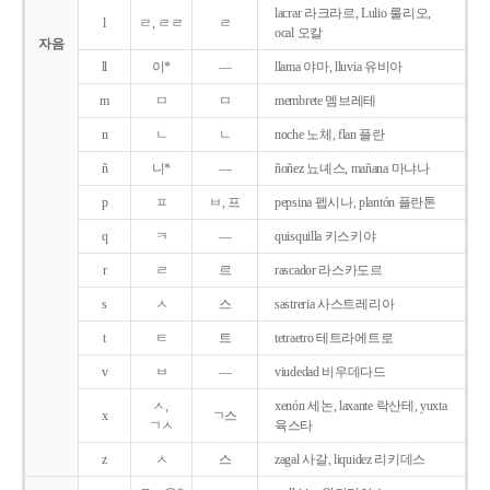
lacrar 라크라르, Lulio 룰리오,
l
ㄹ, ㄹㄹ
ㄹ
ocal 오칼
자음
ll
이*
―
llama 야마, lluvia 유비아
m
ㅁ
ㅁ
membrete 멤브레테
n
ㄴ
ㄴ
noche 노체, flan 플란
ñ
니*
―
ñoñez 뇨녜스, mañana 마냐나
p
ㅍ
ㅂ, 프
pepsina 펩시나, plantón 플란톤
q
ㅋ
―
quisquilla 키스키야
r
ㄹ
르
rascador 라스카도르
s
ㅅ
스
sastreria 사스트레리아
t
ㅌ
트
tetraetro 테트라에트로
v
ㅂ
―
viudedad 비우데다드
ㅅ,
xenón 세논, laxante 락산테, yuxta
x
ㄱ스
ㄱㅅ
육스타
z
ㅅ
스
zagal 사갈, liquidez 리키데스