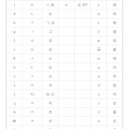
t
ㅌ
ㅅ, 트
w
오, 우*
e
에
d
ㄷ
드
ø
외
k
ㅋ
ㄱ, 크
ɛ
에
g
ㄱ
그
ɛ̃
앵
f
ㅍ
프
œ
외
v
ㅂ
브
욍
θ
ㅅ
스
æ
애
ð
ㄷ
드
a
아
s
ㅅ
스
ɑ
아
z
ㅈ
즈
ɑ̃
앙
ʃ
시
슈, 시
ʌ
어
ʒ
ㅈ
지
ɔ
오
ʦ
ㅊ
츠
ɔ̃
옹
ʣ
ㅈ
즈
o
오