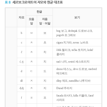
표 8
세르보크로아트어 자모와 한글 대조표
한글
자모
보기
모음
자음
앞
앞ㆍ어말
bog 보그, drobnjak 드로브냐크,
b
ㅂ
브
pogreb 포그레브
c
ㅊ
츠
cigara 치가라, novac 노바츠
čelik 첼리크, točka 토치카, kolač
č
ㅊ
치
콜라치
ć, tj
ㅊ
치
naći 나치, sestrić 세스트리치
desno 데스노, drvo 드르보, medved
d
ㄷ
드
메드베드
dž
ㅈ
지
džep 제프, narudžba 나루지바
đ,dj
ㅈ
지
Ðurađ 주라지
fasada 파사다, kifla 키플라, šaraf
f
ㅍ
프
샤라프