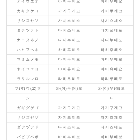
ア イ ウ エ オ
아 이 우 에 오
아 이 우 에 오
カ キ ク ケ コ
가 기 구 게 고
카 키 쿠 케 코
サ シ ス セ ソ
사 시 스 세 소
사 시 스 세 소
タ チ ツ テ ト
다 지 쓰 데 도
타 치 쓰 테 토
ナ ニ ヌ ネ ノ
나 니 누 네 노
나 니 누 네 노
ハ ヒ フ ヘ ホ
하 히 후 헤 호
하 히 후 헤 호
マ ミ ム メ モ
마 미 무 메 모
마 미 무 메 모
ヤ イ ユ エ ヨ
야 이 유 에 요
야 이 유 에 요
ラ リ ル レ ロ
라 리 루 레 로
라 리 루 레 로
ワ (ヰ) ウ (ヱ) ヲ
와 (이) 우 (에) 오
와 (이) 우 (에) 오
ン
ㄴ
ガ ギ グ ゲ ゴ
가 기 구 게 고
가 기 구 게 고
ザ ジ ズ ゼ ゾ
자 지 즈 제 조
자 지 즈 제 조
ダ ヂ ヅ デ ド
다 지 즈 데 도
다 지 즈 데 도
バ ビ ブ ベ ボ
바 비 부 베 보
바 비 부 베 보