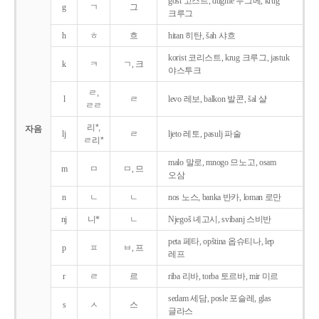
gost 고스트, dugme 두그메, krug
g
ㄱ
그
크루그
h
ㅎ
흐
hitan 히탄, šah 샤흐
korist 코리스트, krug 크루그, jastuk
k
ㅋ
ㄱ, 크
야스투크
ㄹ,
l
ㄹ
levo 레보, balkon 발콘, šal 샬
ㄹㄹ
리*,
자음
lj
ㄹ
ljeto 레토, pasulj 파술
ㄹ리*
malo 말로, mnogo 므노고, osam
m
ㅁ
ㅁ, 므
오삼
n
ㄴ
ㄴ
nos 노스, banka 반카, loman 로만
nj
니*
ㄴ
Njegoš 녜고시, svibanj 스비반
peta 페타, opština 옵슈티나, lep
p
ㅍ
ㅂ, 프
레프
r
ㄹ
르
riba 리바, torba 토르바, mir 미르
sedam 세담, posle 포슬레, glas
s
ㅅ
스
글라스