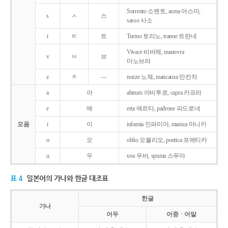
Sorrento 소렌토, asma 아스마,
s
ㅅ
스
sasso 사소
t
ㅌ
트
Torino 토리노, tranne 트란네
Vivace 비바체, manovra
v
ㅂ
브
마노브라
z
ㅊ
―
nozze 노체, mancanza 만칸차
a
아
abituro 아비투로, capra 카프라
e
에
erta 에르타, padrone 파드로네
모음
i
이
infamia 인파미아, manica 마니카
o
오
oblio 오블리오, poetica 포에티카
u
우
uva 우바, spuma 스푸마
표 4
일본어의 가나와 한글 대조표
한글
가나
어두
어중ㆍ어말