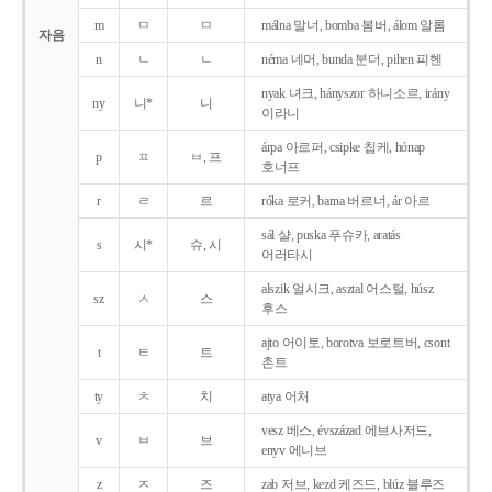
m
ㅁ
ㅁ
málna 말너, bomba 봄버, álom 알롬
자음
n
ㄴ
ㄴ
néma 네머, bunda 분더, pihen 피헨
nyak 녀크, hányszor 하니소르, irány
ny
니*
니
이라니
árpa 아르퍼, csipke 칩케, hónap
p
ㅍ
ㅂ, 프
호너프
r
ㄹ
르
róka 로커, barna 버르너, ár 아르
sál 샬, puska 푸슈카, aratás
s
시*
슈, 시
어러타시
alszik 얼시크, asztal 어스털, húsz
sz
ㅅ
스
후스
ajto 어이토, borotva 보로트버, csont
t
ㅌ
트
촌트
ty
ㅊ
치
atya 어처
vesz 베스, évszázad 에브사저드,
v
ㅂ
브
enyv 에니브
z
ㅈ
즈
zab 저브, kezd 케즈드, blúz 블루즈