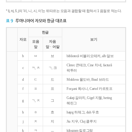
* lj, nj, š, j의 '리, 니, 시, 이'는 뒤따르는 모음과 결합할 때 합쳐서 1 음절로 적는다.
표 9
루마니아어 자모와 한글 대조표
한글
자모
보기
모음
자음
앞
앞ㆍ어말
b
ㅂ
브
bibliotecǎ 비블리오테커, alb 알브
Cîntec 큰테크, Cine 치네, facturǎ
c
ㅋ, ㅊ
ㄱ, 크
팍투러
d
ㄷ
드
Moldova 몰도바, Brad 브라드
f
ㅍ
프
Focşani 폭샤니, Cartof 카르토프
Galaţi 갈라치, Gigel 지젤, hering
g
ㄱ, ㅈ
그
헤린그
h
ㅎ
흐
haţeg 하체그, duh 두흐
j
ㅈ
지
Jiu 지우, Cluj 클루지
k
ㅋ
ㅡ
kilogram 킬로그람