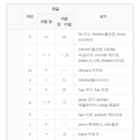
한글
자모
보기
자음
모음 앞
앞ㆍ어말
biz 비스, blandon 블란돈, braceo
b
ㅂ
브
브라세오
colcren 콜크렌, Cecilia
c
ㅋ, ㅅ
ㄱ, 크
세실리아, coccion 콕시온,
bistec 비스텍, dictado 딕타도
ch
ㅊ
―
chicharra 치차라
d
ㄷ
드
felicidad 펠리시다드
f
ㅍ
프
fuga 푸가, fran 프란
ganga 강가, geologia
g
ㄱ, ㅎ
그
헤올로히아, yungla 융글라
h
―
―
hipo 이포, quehacer 케아세르
j
ㅎ
―
jueves 후에베스, reloj 렐로
k
ㅋ
크
kapok 카포크