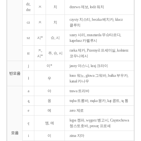
dż,
ㅈ
치
drzewo 제보, łodż 워치
drz
czysty 치스티, beczka 베치카, klucz
cz
ㅊ
치
클루치
szary 샤리, musztarda 무슈타르다,
sz
시*
슈, 시
kapelusz 카펠루시
ㅈ,
rzeka 제카, Przemyśl 프셰미실, kołnierz
rz
주, 슈, 시
시*
코우니에시
j
이*
jasny 야스니, kraj 크라이
반모음
łono 워노, głowa 그워바, bułka 부우카,
ł
우
kanał 카나우
a
아
trawa 트라바
ą̨
옹
trąba 트롱바, mąka 몽카, kąt 콩트, tą 통
e
에
zero 제로
kępa 켕파, węgorz 벵고시, Częstochowa
ę
엥, 에
쳉스토호바, proszę 프로셰
모음
i
이
zima 지마