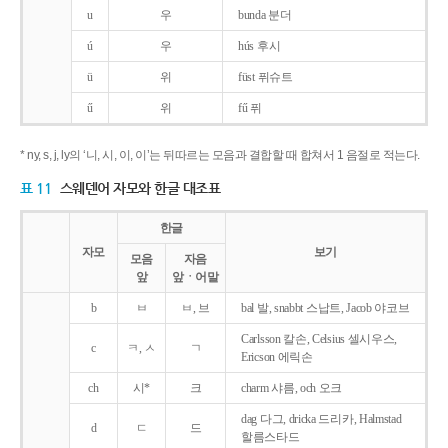
u
우
bunda 분더
ú
우
hús 후시
ü
위
füst 퓌슈트
ű
위
fű 퓌
* ny, s, j, ly의 ‘니, 시, 이, 이’는 뒤따르는 모음과 결합할 때 합쳐서 1 음절로 적는다.
표 11
스웨덴어 자모와 한글 대조표
한글
자모
보기
모음
자음
앞
앞ㆍ어말
b
ㅂ
ㅂ, 브
bal 발, snabbt 스납트, Jacob 야코브
Carlsson 칼손, Celsius 셀시우스,
c
ㅋ, ㅅ
ㄱ
Ericson 에릭손
ch
시*
크
charm 샤름, och 오크
dag 다그, dricka 드리카, Halmstad
d
ㄷ
드
할름스타드