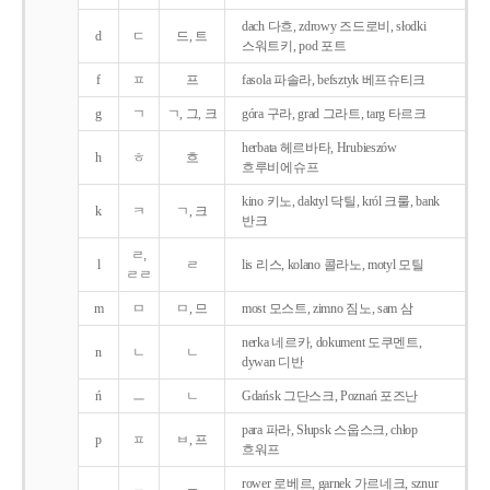
dach 다흐, zdrowy 즈드로비, słodki
d
ㄷ
드, 트
스워트키, pod 포트
f
ㅍ
프
fasola 파솔라, befsztyk 베프슈티크
g
ㄱ
ㄱ, 그, 크
góra 구라, grad 그라트, targ 타르크
herbata 헤르바타, Hrubieszów
h
ㅎ
흐
흐루비에슈프
kino 키노, daktyl 닥틸, król 크룰, bank
k
ㅋ
ㄱ, 크
반크
ㄹ,
l
ㄹ
lis 리스, kolano 콜라노, motyl 모틸
ㄹㄹ
m
ㅁ
ㅁ, 므
most 모스트, zimno 짐노, sam 삼
nerka 네르카, dokument 도쿠멘트,
n
ㄴ
ㄴ
dywan 디반
ń
ㅡ
ㄴ
Gdańsk 그단스크, Poznań 포즈난
para 파라, Słupsk 스웁스크, chłop
p
ㅍ
ㅂ, 프
흐워프
rower 로베르, garnek 가르네크, sznur