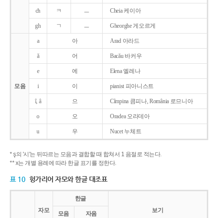
ch
ㅋ
ㅡ
Cheia 케이아
gh
ㄱ
ㅡ
Gheorghe 게오르게
a
아
Arad 아라드
ǎ
어
Bacǎu 바커우
e
에
Elena 엘레나
모음
i
이
pianist 피아니스트
î, â
으
Cîmpina 큼피나, România 로므니아
o
오
Oradea 오라데아
u
우
Nucet 누체트
* ş의 '시'는 뒤따르는 모음과 결합할 때 합쳐서 1 음절로 적는다.
** x는 개별 용례에 따라 한글 표기를 정한다.
표 10
헝가리어 자모와 한글 대조표
한글
자모
보기
모음
자음