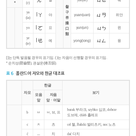
얼
yue
(ue)
웨
*
(r)
촬
ya
구
야
yuan
(uan)
위안
(ia)
류
撮
yo
요
yun
(un)
윈
口
類
ye
예
yong
(iong)
융
(ie)
[ ]는 단독 발음될 경우의 표기임. ( )는 자음이 선행할 경우의 표기임.
* 순치성(脣齒聲), 권설운(捲舌韻).
표 6
폴란드어 자모와 한글 대조표
한글
자모
보기
모음
자음
앞
앞ㆍ어말
burak 부라크, szybko 십코, dobrze
b
ㅂ
ㅂ, 브, 프
도브제, chleb 흘레프
c
ㅊ
츠
cel 첼, Balicki 발리츠키, noc 노츠
ć
ㅡ
치
dać 다치