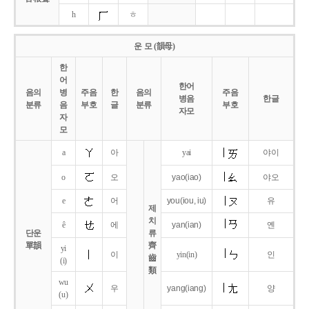
h
ㅎ
운 모 (韻母)
한
어
한어
음의
병
주음
한
음의
주음
병음
한글
분류
음
부호
글
분류
부호
자모
자
모
a
아
yai
야이
o
오
yao
(iao)
야오
e
어
you
(iou,
iu)
유
제
치
ê
에
yan
(ian)
옌
단운
류
單韻
齊
yi
이
yin(in)
인
齒
(i)
類
wu
우
yang
(iang)
양
(u)