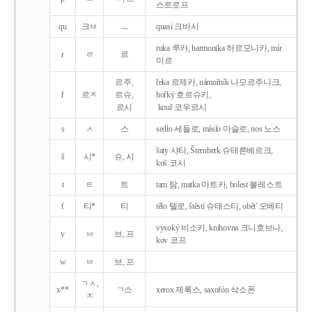
스트로프
qu
크ㅂ
ㅡ
quasi 크바시
ruka 루카, harmonika 하르모니카, mír
r
ㄹ
르
미르
르주,
řeka 르제카, námořník 나모르주니크,
ř
르ㅈ
르슈,
hořký 호르슈키,
르시
kouř 코우르시
s
ㅅ
스
sedlo 세들로, máslo 마슬로, nos 노스
šaty 샤티, Šternberk 슈테른베르크,
š
시*
슈, 시
koš 코시
t
ㅌ
트
tam 탐, matka 마트카, bolest 볼레스트
t'
티*
티
tělo 텔로, štěstí 슈테스티, obět' 오베티
vysoký 비소키, knihovna 크니호브나,
v
ㅂ
브, 프
kov 코프
w
ㅂ
브, 프
ㄱㅅ,
x**
ㄱ스
xerox 제록스, saxofón 삭소폰
ㅈ