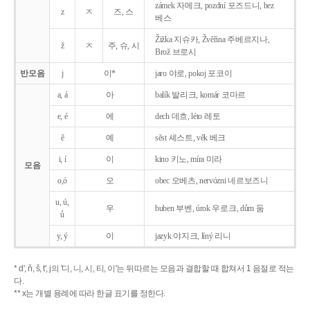
zámek 자메크, pozdní 포즈드니, bez
z
ㅈ
즈, 스
베스
Žižka 지슈카, Žvěřina 주베르지나,
ž
ㅈ
주, 슈, 시
Brož 브로시
반모음
j
이*
jaro 야로, pokoj 포코이
a, á
아
balík 발리크, komár 코마르
e, é
에
dech 데흐, léto 레토
ě
예
sěst 셰스트, věk 베크
i, í
이
kino 키노, míra 미라
모음
o,ó
오
obec 오베츠, nervózni 네르보즈니
u, ú,
우
buben 부벤, úrok 우로크, dům 둠
ů
y, ý
이
jazyk
야지크, líný 리니
* d', ň, š, t', j의 '디, 니, 시, 티, 이'는 뒤따르는 모음과 결합할 때 합쳐서 1 음절로 적는
다.
** x는 개별 용례에 따라 한글 표기를 정한다.