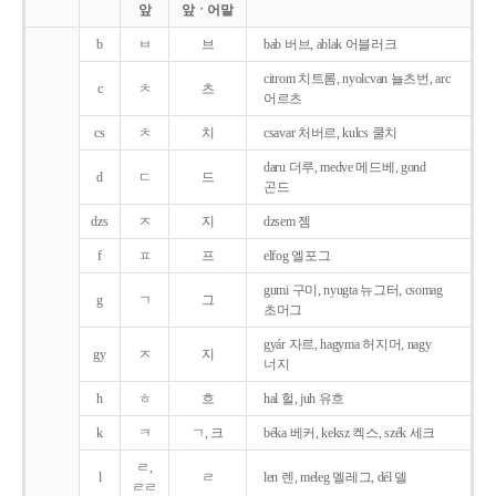
앞
앞ㆍ어말
b
ㅂ
브
bab 버브, ablak 어블러크
citrom 치트롬, nyolcvan 뇰츠번, arc
c
ㅊ
츠
어르츠
cs
ㅊ
치
csavar 처버르, kulcs 쿨치
daru 더루, medve 메드베, gond
d
ㄷ
드
곤드
dzs
ㅈ
지
dzsem 젬
f
ㅍ
프
elfog 엘포그
gumi 구미, nyugta 뉴그터, csomag
g
ㄱ
그
초머그
gyár 자르, hagyma 허지머, nagy
gy
ㅈ
지
너지
h
ㅎ
흐
hal 헐, juh 유흐
k
ㅋ
ㄱ, 크
béka 베커, keksz 켁스, szék 세크
ㄹ,
l
ㄹ
len 렌, meleg 멜레그, dél 델
ㄹㄹ