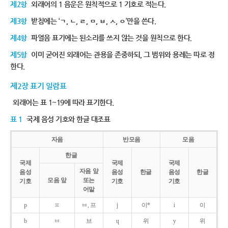
제2항
외래어의 1 음운은 원칙적으로 1 기호로 적는다.
제3항
받침에는 ‘ㄱ, ㄴ, ㄹ, ㅁ, ㅂ, ㅅ, ㅇ’만을 쓴다.
제4항
파열음 표기에는 된소리를 쓰지 않는 것을 원칙으로 한다.
제5항
이미 굳어진 외래어는 관용을 존중하되, 그 범위와 용례는 따로 정
한다.
제2장 표기 일람표
외래어는 표 1~19에 따라 표기한다.
표 1
국제 음성 기호와 한글 대조표
자음
반모음
모음
한글
국제
국제
국제
자음 앞
음성
음성
한글
음성
한글
모음 앞
또는
기호
기호
기호
어말
p
ㅍ
ㅂ, 프
j
이*
i
이
b
ㅂ
브
ɥ
위
y
위