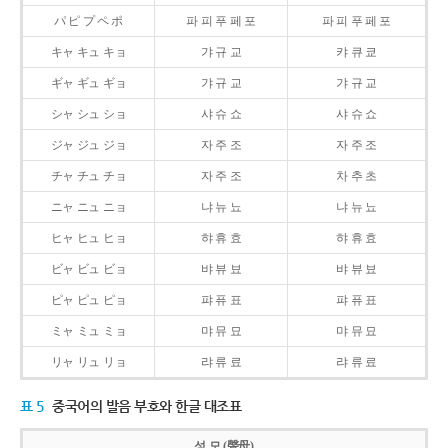
パ ピ プ ペ ポ
파 피 푸 페 포
파 피 푸 페 포
キャ キュ キョ
갸 규 교
캬 큐 쿄
ギャ ギュ ギョ
갸 규 교
갸 규 교
シャ シュ ショ
샤 슈 쇼
샤 슈 쇼
ジャ ジュ ジョ
자 주 조
자 주 조
チャ チュ チョ
자 주 조
차 추 초
ニャ ニュ ニョ
냐 뉴 뇨
냐 뉴 뇨
ヒャ ヒュ ヒョ
햐 휴 효
햐 휴 효
ビャ ビュ ビョ
뱌 뷰 뵤
뱌 뷰 뵤
ピャ ピュ ピョ
퍄 퓨 표
퍄 퓨 표
ミャ ミュ ミョ
먀 뮤 묘
먀 뮤 묘
リャ リュ リョ
랴 류 료
랴 류 료
표 5
중국어의 발음 부호와 한글 대조표
성 모 (聲母)