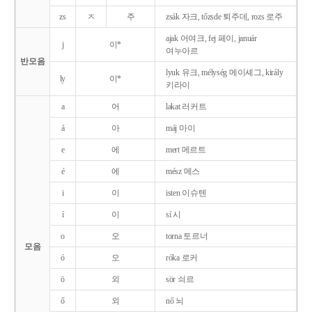
zs
ㅈ
주
zsák 자크, tőzsde 퇴주데, rozs 로주
ajak 어여크, fej 페이, január
j
이*
여누아르
반모음
lyuk 유크, mélység 메이셰그, király
ly
이*
키라이
a
어
lakat 러커트
á
아
máj 마이
e
에
mert 메르트
é
에
mész 메스
i
이
isten 이슈텐
í
이
sí 시
o
오
torna 토르너
모음
ó
오
róka 로커
ö
외
sör 쇠르
ő
외
nő 뇌