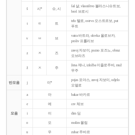
šal 샬, vlasništvo 블라스니슈트보,
š
시*
슈, 시
broš 브로시
telo 텔로, ostrvo 오스트르보, put
t
ㅌ
트
푸트
vatra 바트라, olovka 올로브카,
v
ㅂ
브
proliv 프롤리브
zavoj 자보이, pozno 포즈노, obraz
z
ㅈ
즈
오브라즈
žena 제나, izložba 이즐로주바, muž
ž
ㅈ
주
무주
pojas 포야스, zavoj 자보이, odjelo
반모음
j
이*
오델로
a
아
bakar 바카르
e
에
cev 체브
모음
i
이
dim 딤
o
오
molim 몰림
u
우
zubar 주바르