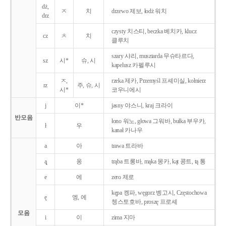
dż,
ㅈ
치
drzewo 제보, łodż 워치
drz
czysty 치스티, beczka 베치카, klucz
cz
ㅊ
치
클루치
szary 샤리, musztarda 무슈타르다,
sz
시*
슈, 시
kapelusz 카펠루시
ㅈ,
rzeka 제카, Przemyśl 프셰미실, kołnierz
rz
주, 슈, 시
시*
코우니에시
j
이*
jasny 야스니, kraj 크라이
반모음
łono 워노, głowa 그워바, bułka 부우카,
ł
우
kanał 카나우
a
아
trawa 트라바
ą̨
옹
trąba 트롱바, mąka 몽카, kąt 콩트, tą 통
e
에
zero 제로
kępa 켕파, węgorz 벵고시, Częstochowa
ę
엥, 에
쳉스토호바, proszę 프로셰
모음
i
이
zima 지마