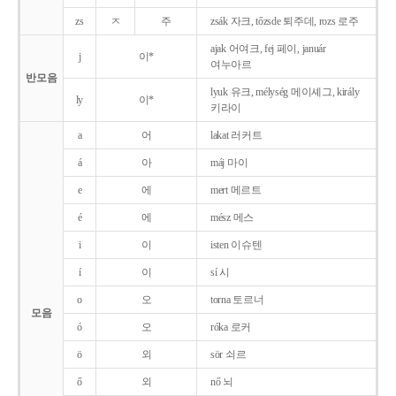
zs
ㅈ
주
zsák 자크, tőzsde 퇴주데, rozs 로주
ajak 어여크, fej 페이, január
j
이*
여누아르
반모음
lyuk 유크, mélység 메이셰그, király
ly
이*
키라이
a
어
lakat 러커트
á
아
máj 마이
e
에
mert 메르트
é
에
mész 메스
i
이
isten 이슈텐
í
이
sí 시
o
오
torna 토르너
모음
ó
오
róka 로커
ö
외
sör 쇠르
ő
외
nő 뇌