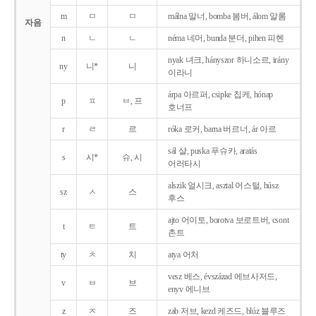
m
ㅁ
ㅁ
málna 말너, bomba 봄버, álom 알롬
자음
n
ㄴ
ㄴ
néma 네머, bunda 분더, pihen 피헨
nyak 녀크, hányszor 하니소르, irány
ny
니*
니
이라니
árpa 아르퍼, csipke 칩케, hónap
p
ㅍ
ㅂ, 프
호너프
r
ㄹ
르
róka 로커, barna 버르너, ár 아르
sál 샬, puska 푸슈카, aratás
s
시*
슈, 시
어러타시
alszik 얼시크, asztal 어스털, húsz
sz
ㅅ
스
후스
ajto 어이토, borotva 보로트버, csont
t
ㅌ
트
촌트
ty
ㅊ
치
atya 어처
vesz 베스, évszázad 에브사저드,
v
ㅂ
브
enyv 에니브
z
ㅈ
즈
zab 저브, kezd 케즈드, blúz 블루즈