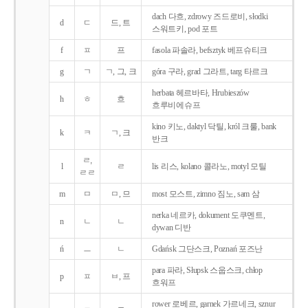
dach 다흐, zdrowy 즈드로비, słodki
d
ㄷ
드, 트
스워트키, pod 포트
f
ㅍ
프
fasola 파솔라, befsztyk 베프슈티크
g
ㄱ
ㄱ, 그, 크
góra 구라, grad 그라트, targ 타르크
herbata 헤르바타, Hrubieszów
h
ㅎ
흐
흐루비에슈프
kino 키노, daktyl 닥틸, król 크룰, bank
k
ㅋ
ㄱ, 크
반크
ㄹ,
l
ㄹ
lis 리스, kolano 콜라노, motyl 모틸
ㄹㄹ
m
ㅁ
ㅁ, 므
most 모스트, zimno 짐노, sam 삼
nerka 네르카, dokument 도쿠멘트,
n
ㄴ
ㄴ
dywan 디반
ń
ㅡ
ㄴ
Gdańsk 그단스크, Poznań 포즈난
para 파라, Słupsk 스웁스크, chłop
p
ㅍ
ㅂ, 프
흐워프
rower 로베르, garnek 가르네크, sznur