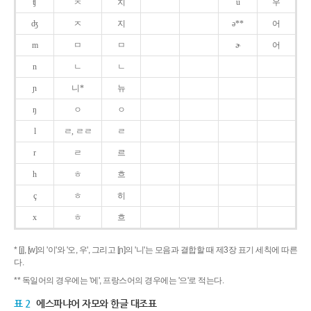
ʧ
ㅊ
치
u
우
ʤ
ㅈ
지
ə**
어
m
ㅁ
ㅁ
ɚ
어
n
ㄴ
ㄴ
ɲ
니*
뉴
ŋ
ㅇ
ㅇ
l
ㄹ, ㄹㄹ
ㄹ
r
ㄹ
르
h
ㅎ
흐
ç
ㅎ
히
x
ㅎ
흐
* [j], [w]의 '이'와 '오, 우', 그리고 [ɲ]의 '니'는 모음과 결합할 때 제3장 표기 세칙에 따른
다.
** 독일어의 경우에는 '에', 프랑스어의 경우에는 '으'로 적는다.
표 2
에스파냐어 자모와 한글 대조표