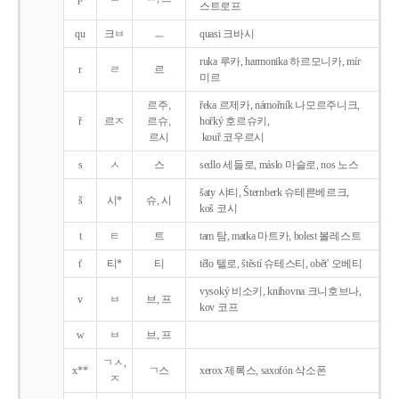
스트로프
qu
크ㅂ
ㅡ
quasi 크바시
ruka 루카, harmonika 하르모니카, mír
r
ㄹ
르
미르
르주,
řeka 르제카, námořník 나모르주니크,
ř
르ㅈ
르슈,
hořký 호르슈키,
르시
kouř 코우르시
s
ㅅ
스
sedlo 세들로, máslo 마슬로, nos 노스
šaty 샤티, Šternberk 슈테른베르크,
š
시*
슈, 시
koš 코시
t
ㅌ
트
tam 탐, matka 마트카, bolest 볼레스트
t'
티*
티
tělo 텔로, štěstí 슈테스티, obět' 오베티
vysoký 비소키, knihovna 크니호브나,
v
ㅂ
브, 프
kov 코프
w
ㅂ
브, 프
ㄱㅅ,
x**
ㄱ스
xerox 제록스, saxofón 삭소폰
ㅈ