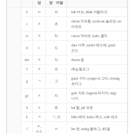
앞
앞ㆍ어말
b
ㅂ
브
bab 버브, ablak 어블러크
citrom 치트롬, nyolcvan 뇰츠번, arc
c
ㅊ
츠
어르츠
cs
ㅊ
치
csavar 처버르, kulcs 쿨치
daru 더루, medve 메드베, gond
d
ㄷ
드
곤드
dzs
ㅈ
지
dzsem 젬
f
ㅍ
프
elfog 엘포그
gumi 구미, nyugta 뉴그터, csomag
g
ㄱ
그
초머그
gyár 자르, hagyma 허지머, nagy
gy
ㅈ
지
너지
h
ㅎ
흐
hal 헐, juh 유흐
k
ㅋ
ㄱ, 크
béka 베커, keksz 켁스, szék 세크
ㄹ,
l
ㄹ
len 렌, meleg 멜레그, dél 델
ㄹㄹ