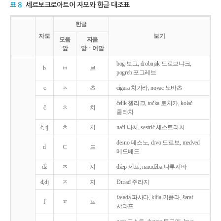
표 8
세르보크로아트어 자모와 한글 대조표
한글
자모
보기
모음
자음
앞
앞ㆍ어말
bog 보그, drobnjak 드로브냐크,
b
ㅂ
브
pogreb 포그레브
c
ㅊ
츠
cigara 치가라, novac 노바츠
čelik 첼리크, točka 토치카, kolač
č
ㅊ
치
콜라치
ć, tj
ㅊ
치
naći 나치, sestrić 세스트리치
desno 데스노, drvo 드르보, medved
d
ㄷ
드
메드베드
dž
ㅈ
지
džep 제프, narudžba 나루지바
đ,dj
ㅈ
지
Ðurađ 주라지
fasada 파사다, kifla 키플라, šaraf
f
ㅍ
프
샤라프