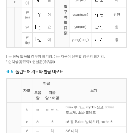
얼
yue
(ue)
웨
*
(r)
촬
ya
구
야
yuan
(uan)
위안
(ia)
류
撮
yo
요
yun
(un)
윈
口
類
ye
예
yong
(iong)
융
(ie)
[ ]는 단독 발음될 경우의 표기임. ( )는 자음이 선행할 경우의 표기임.
* 순치성(脣齒聲), 권설운(捲舌韻).
표 6
폴란드어 자모와 한글 대조표
한글
자모
보기
모음
자음
앞
앞ㆍ어말
burak 부라크, szybko 십코, dobrze
b
ㅂ
ㅂ, 브, 프
도브제, chleb 흘레프
c
ㅊ
츠
cel 첼, Balicki 발리츠키, noc 노츠
ć
ㅡ
치
dać 다치