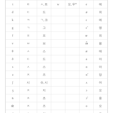
t
ㅌ
ㅅ, 트
w
오, 우*
e
에
d
ㄷ
드
ø
외
k
ㅋ
ㄱ, 크
ɛ
에
g
ㄱ
그
ɛ̃
앵
f
ㅍ
프
œ
외
v
ㅂ
브
욍
θ
ㅅ
스
æ
애
ð
ㄷ
드
a
아
s
ㅅ
스
ɑ
아
z
ㅈ
즈
ɑ̃
앙
ʃ
시
슈, 시
ʌ
어
ʒ
ㅈ
지
ɔ
오
ʦ
ㅊ
츠
ɔ̃
옹
ʣ
ㅈ
즈
o
오