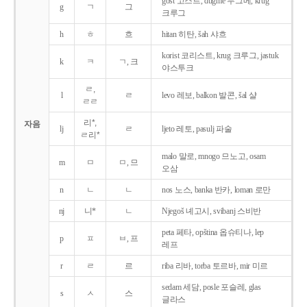
gost 고스트, dugme 두그메, krug
g
ㄱ
그
크루그
h
ㅎ
흐
hitan 히탄, šah 샤흐
korist 코리스트, krug 크루그, jastuk
k
ㅋ
ㄱ, 크
야스투크
ㄹ,
l
ㄹ
levo 레보, balkon 발콘, šal 샬
ㄹㄹ
리*,
자음
lj
ㄹ
ljeto 레토, pasulj 파술
ㄹ리*
malo 말로, mnogo 므노고, osam
m
ㅁ
ㅁ, 므
오삼
n
ㄴ
ㄴ
nos 노스, banka 반카, loman 로만
nj
니*
ㄴ
Njegoš 녜고시, svibanj 스비반
peta 페타, opština 옵슈티나, lep
p
ㅍ
ㅂ, 프
레프
r
ㄹ
르
riba 리바, torba 토르바, mir 미르
sedam 세담, posle 포슬레, glas
s
ㅅ
스
글라스