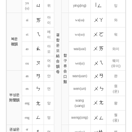
yu
위
ying
(ing)
잉
(u)
아
ai
wa
(ua)
와
이
에
ei
wo
(uo)
워
결
이
복운
합
複韻
운
아
ao
wai
(uai)
와이
모
오
합
結
어
구
웨이
合
ou
wei
(ui)
우
류
(우이)
韻
合
母
an
안
wan
(uan)
완
口
類
원
en
언
wen
(un)
(운)
부성운
附聲韻
wang
ang
앙
왕
(uang)
웡
eng
엉
weng
(ong)
(웅)
권설운
er