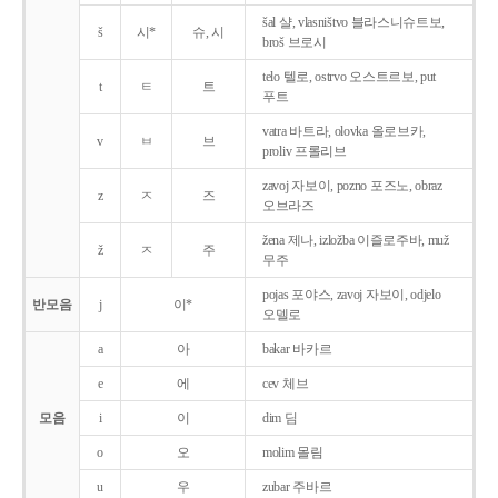
šal 샬, vlasništvo 블라스니슈트보,
š
시*
슈, 시
broš 브로시
telo 텔로, ostrvo 오스트르보, put
t
ㅌ
트
푸트
vatra 바트라, olovka 올로브카,
v
ㅂ
브
proliv 프롤리브
zavoj 자보이, pozno 포즈노, obraz
z
ㅈ
즈
오브라즈
žena 제나, izložba 이즐로주바, muž
ž
ㅈ
주
무주
pojas 포야스, zavoj 자보이, odjelo
반모음
j
이*
오델로
a
아
bakar 바카르
e
에
cev 체브
모음
i
이
dim 딤
o
오
molim 몰림
u
우
zubar 주바르