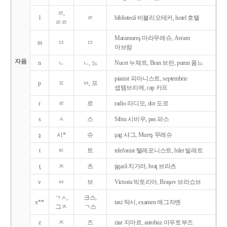
ㄹ,
l
ㄹ
bibliotecǎ 비블리오테커, hotel 호텔
ㄹㄹ
Maramureş 마라무레슈, Avram
m
ㅁ
ㅁ
아브람
자음
n
ㄴ
ㄴ, 느
Nucet 누체트, Bran 브란, pumn 품느
pianist 피아니스트, septembrie
p
ㅍ
ㅂ, 프
셉템브리에, cap 카프
r
ㄹ
르
radio 라디오, dor 도르
s
ㅅ
스
Sibiu 시비우, pas 파스
ş
시*
슈
şag 샤그, Mureş 무레슈
t
ㅌ
트
telefonist 텔레포니스트, bilet 빌레트
ţ
ㅊ
츠
ţigarǎ 치가러, braţ 브라츠
v
ㅂ
브
Victoria 빅토리아, Braşov 브라쇼브
ㄱㅅ,
크스,
x**
taxi 탁시, examen 에그자멘
그ㅈ
ㄱ스
z
ㅈ
즈
ziar 지아르, autobuz 아우토부즈