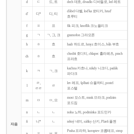
d
ㄷ
드, 트
dech 데흐, divadlo 디바들로, led 레트
d'ábel 댜벨, lod'ka 로티카, hrud'
d'
디*
디, 티
흐루티
f
ㅍ
프
fík 피크, knoflík 크노플리크
g
ㄱ
ㄱ, 그, 크
gramofon 그라모폰
h
ㅎ
흐
hadr 하드르, hmyz 흐미스, bůh 부흐
choditi 호디티, chlapec 흘라페츠, prach
ch
ㅎ
흐
프라흐
kachna 카흐나, nikdy 니크디, padák
k
ㅋ
ㄱ, 크
파다크
ㄹ,
lev 레프, šplhati 슈플하티, postel
l
ㄹ
ㄹㄹ
포스텔
most 모스트, mrak 므라크, podzim
m
ㅁ
ㅁ, 므
포드짐
n
ㄴ
ㄴ
noha 노하, podmínka 포드민카
ň
니*
ㄴ
němý 네미, sáňky 산키, Plzeň 플젠
자음
Praha 프라하, koroptev 코롭테프, strop
p
ㅍ
ㅂ, 프