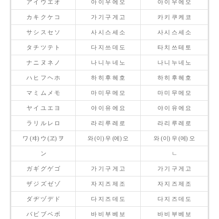
ア イ ウ エ オ
아 이 우 에 오
아 이 우 에 오
カ キ ク ケ コ
가 기 구 게 고
카 키 쿠 케 코
サ シ ス セ ソ
사 시 스 세 소
사 시 스 세 소
タ チ ツ テ ト
다 지 쓰 데 도
타 치 쓰 테 토
ナ ニ ヌ ネ ノ
나 니 누 네 노
나 니 누 네 노
ハ ヒ フ ヘ ホ
하 히 후 헤 호
하 히 후 헤 호
マ ミ ム メ モ
마 미 무 메 모
마 미 무 메 모
ヤ イ ユ エ ヨ
야 이 유 에 요
야 이 유 에 요
ラ リ ル レ ロ
라 리 루 레 로
라 리 루 레 로
ワ (ヰ) ウ (ヱ) ヲ
와 (이) 우 (에) 오
와 (이) 우 (에) 오
ン
ㄴ
ガ ギ グ ゲ ゴ
가 기 구 게 고
가 기 구 게 고
ザ ジ ズ ゼ ゾ
자 지 즈 제 조
자 지 즈 제 조
ダ ヂ ヅ デ ド
다 지 즈 데 도
다 지 즈 데 도
バ ビ ブ ベ ボ
바 비 부 베 보
바 비 부 베 보