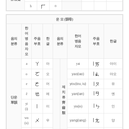
h
ㅎ
운 모 (韻母)
한
어
한어
음의
병
주음
한
음의
주음
병음
한글
분류
음
부호
글
분류
부호
자모
자
모
a
아
yai
야이
o
오
yao
(iao)
야오
e
어
you
(iou,
iu)
유
제
치
ê
에
yan
(ian)
옌
단운
류
單韻
齊
yi
이
yin(in)
인
齒
(i)
類
wu
우
yang
(iang)
양
(u)