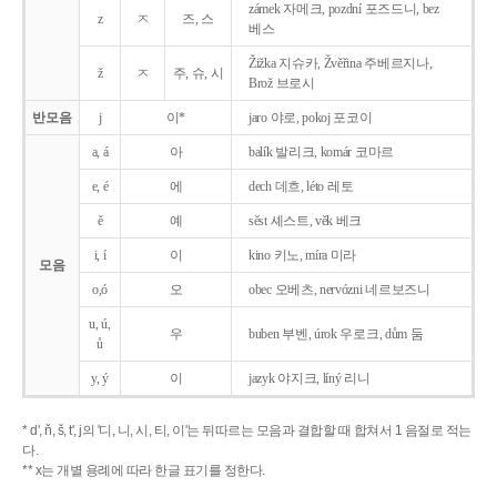
zámek 자메크, pozdní 포즈드니, bez
z
ㅈ
즈, 스
베스
Žižka 지슈카, Žvěřina 주베르지나,
ž
ㅈ
주, 슈, 시
Brož 브로시
반모음
j
이*
jaro 야로, pokoj 포코이
a, á
아
balík 발리크, komár 코마르
e, é
에
dech 데흐, léto 레토
ě
예
sěst 셰스트, věk 베크
i, í
이
kino 키노, míra 미라
모음
o,ó
오
obec 오베츠, nervózni 네르보즈니
u, ú,
우
buben 부벤, úrok 우로크, dům 둠
ů
y, ý
이
jazyk
야지크, líný 리니
* d', ň, š, t', j의 '디, 니, 시, 티, 이'는 뒤따르는 모음과 결합할 때 합쳐서 1 음절로 적는
다.
** x는 개별 용례에 따라 한글 표기를 정한다.