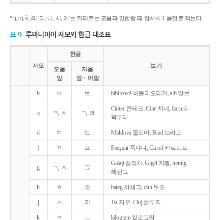
* lj, nj, š, j의 '리, 니, 시, 이'는 뒤따르는 모음과 결합할 때 합쳐서 1 음절로 적는다.
표 9
루마니아어 자모와 한글 대조표
한글
자모
보기
모음
자음
앞
앞ㆍ어말
b
ㅂ
브
bibliotecǎ 비블리오테커, alb 알브
Cîntec 큰테크, Cine 치네, facturǎ
c
ㅋ, ㅊ
ㄱ, 크
팍투러
d
ㄷ
드
Moldova 몰도바, Brad 브라드
f
ㅍ
프
Focşani 폭샤니, Cartof 카르토프
Galaţi 갈라치, Gigel 지젤, hering
g
ㄱ, ㅈ
그
헤린그
h
ㅎ
흐
haţeg 하체그, duh 두흐
j
ㅈ
지
Jiu 지우, Cluj 클루지
k
ㅋ
ㅡ
kilogram 킬로그람