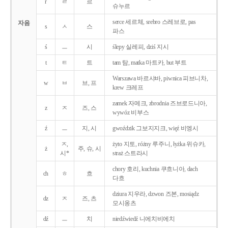
r
ㄹ
르
슈누르
serce 세르체, srebro 스레브로, pas
자음
s
ㅅ
스
파스
ś
ㅡ
시
ślepy 실레피, dziś 지시
t
ㅌ
트
tam 탐, matka 마트카, but 부트
Warszawa 바르샤바, piwnica 피브니차,
w
ㅂ
브, 프
krew 크레프
zamek 자메크, zbrodnia 즈브로드니아,
z
ㅈ
즈, 스
wywóz 비부스
ź
ㅡ
지, 시
gwoździk 그보지지크, więź 비엥시
ㅈ,
żyto 지토, różny 루주니, łyżka 위슈카,
ż
주, 슈, 시
시*
straż 스트라시
chory 호리, kuchnia 쿠흐니아, dach
ch
ㅎ
흐
다흐
dziura 지우라, dzwon 즈본, mosiądz
dz
ㅈ
즈, 츠
모시옹츠
dź
ㅡ
치
niedźwiedź 니에치비에치