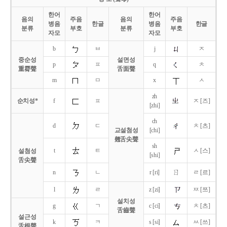
한어
한어
음의
주음
음의
주음
병음
한글
병음
한글
분류
부호
분류
부호
자모
자모
b
ㅂ
j
ㅈ
중순성
설면성
p
ㅍ
q
ㅊ
重脣聲
舌面聲
m
ㅁ
x
ㅅ
zh
순치성*
f
ㅍ
ㅈ [즈]
[zhi]
ch
d
ㄷ
ㅊ [츠]
교설첨성
[chi]
翹舌尖聲
sh
t
ㅌ
ㅅ [스]
설첨성
[shi]
舌尖聲
ㄖ
n
ㄴ
r [ri]
ㄹ [르]
l
ㄹ
z [zi]
ㅉ [쯔]
설치성
g
ㄱ
c [ci]
ㅊ [츠]
舌齒聲
설근성
k
ㅋ
s [si]
ㅆ [쓰]
舌根聲