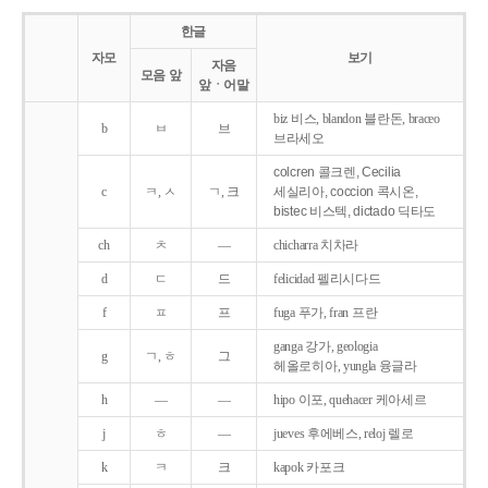
한글
자모
보기
자음
모음 앞
앞ㆍ어말
biz 비스, blandon 블란돈, braceo
b
ㅂ
브
브라세오
colcren 콜크렌, Cecilia
c
ㅋ, ㅅ
ㄱ, 크
세실리아, coccion 콕시온,
bistec 비스텍, dictado 딕타도
ch
ㅊ
―
chicharra 치차라
d
ㄷ
드
felicidad 펠리시다드
f
ㅍ
프
fuga 푸가, fran 프란
ganga 강가, geologia
g
ㄱ, ㅎ
그
헤올로히아, yungla 융글라
h
―
―
hipo 이포, quehacer 케아세르
j
ㅎ
―
jueves 후에베스, reloj 렐로
k
ㅋ
크
kapok 카포크