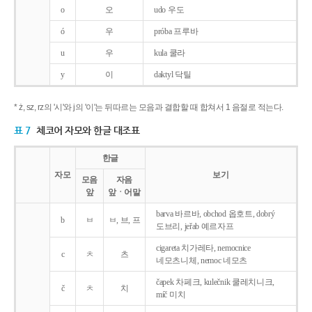
o
오
udo 우도
ó
우
próba 프루바
u
우
kula 쿨라
y
이
daktyl 닥틸
* ż, sz, rz의 '시'와 j의 '이'는 뒤따르는 모음과 결합할 때 합쳐서 1 음절로 적는다.
표 7
체코어 자모와 한글 대조표
한글
자모
보기
모음
자음
앞
앞ㆍ어말
barva 바르바, obchod 옵호트, dobrý
b
ㅂ
ㅂ, 브, 프
도브리, jeřab 예르자프
cigareta 치가레타, nemocnice
c
ㅊ
츠
네모츠니체, nemoc 네모츠
čapek 차페크, kulečnik 쿨레치니크,
č
ㅊ
치
míč 미치