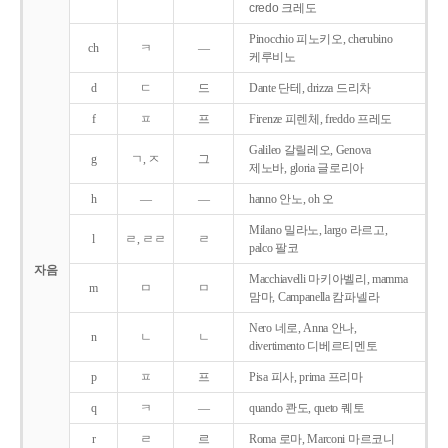
credo 크레도
Pinocchio 피노키오, cherubino
ch
ㅋ
―
케루비노
d
ㄷ
드
Dante 단테, drizza 드리차
f
ㅍ
프
Firenze 피렌체, freddo 프레도
Galileo 갈릴레오, Genova
g
ㄱ, ㅈ
그
제노바, gloria 글로리아
h
―
―
hanno 안노, oh 오
Milano 밀라노, largo 라르고,
l
ㄹ, ㄹㄹ
ㄹ
palco 팔코
자음
Macchiavelli 마키아벨리, mamma
m
ㅁ
ㅁ
맘마, Campanella 캄파넬라
Nero 네로, Anna 안나,
n
ㄴ
ㄴ
divertimento 디베르티멘토
p
ㅍ
프
Pisa 피사, prima 프리마
q
ㅋ
―
quando 콴도, queto 퀘토
r
ㄹ
르
Roma 로마, Marconi 마르코니