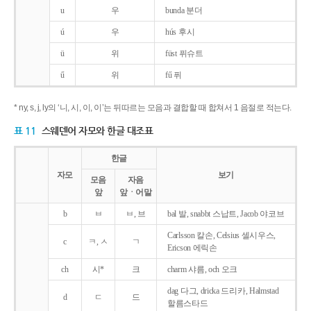
u
우
bunda 분더
ú
우
hús 후시
ü
위
füst 퓌슈트
ű
위
fű 퓌
* ny, s, j, ly의 ‘니, 시, 이, 이’는 뒤따르는 모음과 결합할 때 합쳐서 1 음절로 적는다.
표 11
스웨덴어 자모와 한글 대조표
한글
자모
보기
모음
자음
앞
앞ㆍ어말
b
ㅂ
ㅂ, 브
bal 발, snabbt 스납트, Jacob 야코브
Carlsson 칼손, Celsius 셀시우스,
c
ㅋ, ㅅ
ㄱ
Ericson 에릭손
ch
시*
크
charm 샤름, och 오크
dag 다그, dricka 드리카, Halmstad
d
ㄷ
드
할름스타드