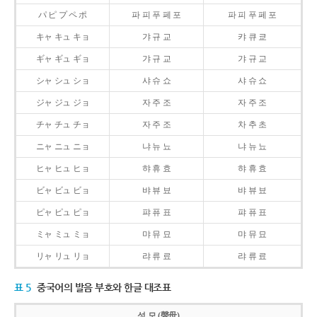
パ ピ プ ペ ポ
파 피 푸 페 포
파 피 푸 페 포
キャ キュ キョ
갸 규 교
캬 큐 쿄
ギャ ギュ ギョ
갸 규 교
갸 규 교
シャ シュ ショ
샤 슈 쇼
샤 슈 쇼
ジャ ジュ ジョ
자 주 조
자 주 조
チャ チュ チョ
자 주 조
차 추 초
ニャ ニュ ニョ
냐 뉴 뇨
냐 뉴 뇨
ヒャ ヒュ ヒョ
햐 휴 효
햐 휴 효
ビャ ビュ ビョ
뱌 뷰 뵤
뱌 뷰 뵤
ピャ ピュ ピョ
퍄 퓨 표
퍄 퓨 표
ミャ ミュ ミョ
먀 뮤 묘
먀 뮤 묘
リャ リュ リョ
랴 류 료
랴 류 료
표 5
중국어의 발음 부호와 한글 대조표
성 모 (聲母)