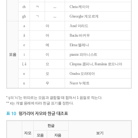
ch
ㅋ
ㅡ
Cheia 케이아
gh
ㄱ
ㅡ
Gheorghe 게오르게
a
아
Arad 아라드
ǎ
어
Bacǎu 바커우
e
에
Elena 엘레나
모음
i
이
pianist 피아니스트
î, â
으
Cîmpina 큼피나, România 로므니아
o
오
Oradea 오라데아
u
우
Nucet 누체트
* ş의 '시'는 뒤따르는 모음과 결합할 때 합쳐서 1 음절로 적는다.
** x는 개별 용례에 따라 한글 표기를 정한다.
표 10
헝가리어 자모와 한글 대조표
한글
자모
보기
모음
자음