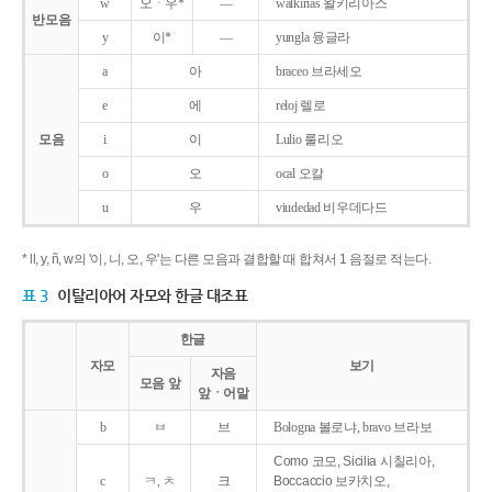
w
오ㆍ우*
―
walkirias 왈키리아스
반모음
y
이*
―
yungla 융글라
a
아
braceo 브라세오
e
에
reloj 렐로
모음
i
이
Lulio 룰리오
o
오
ocal 오칼
u
우
viudedad 비우데다드
* ll, y, ñ, w의 '이, 니, 오, 우'는 다른 모음과 결합할 때 합쳐서 1 음절로 적는다.
표 3
이탈리아어 자모와 한글 대조표
한글
자모
보기
자음
모음 앞
앞ㆍ어말
b
ㅂ
브
Bologna 볼로냐, bravo 브라보
Como 코모, Sicilia 시칠리아,
c
ㅋ, ㅊ
크
Boccaccio 보카치오,