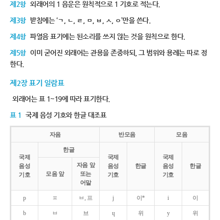
제2항
외래어의 1 음운은 원칙적으로 1 기호로 적는다.
제3항
받침에는 ‘ㄱ, ㄴ, ㄹ, ㅁ, ㅂ, ㅅ, ㅇ’만을 쓴다.
제4항
파열음 표기에는 된소리를 쓰지 않는 것을 원칙으로 한다.
제5항
이미 굳어진 외래어는 관용을 존중하되, 그 범위와 용례는 따로 정
한다.
제2장 표기 일람표
외래어는 표 1~19에 따라 표기한다.
표 1
국제 음성 기호와 한글 대조표
자음
반모음
모음
한글
국제
국제
국제
자음 앞
음성
음성
한글
음성
한글
모음 앞
또는
기호
기호
기호
어말
p
ㅍ
ㅂ, 프
j
이*
i
이
b
ㅂ
브
ɥ
위
y
위