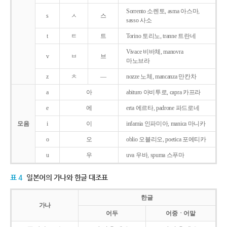
Sorrento 소렌토, asma 아스마,
s
ㅅ
스
sasso 사소
t
ㅌ
트
Torino 토리노, tranne 트란네
Vivace 비바체, manovra
v
ㅂ
브
마노브라
z
ㅊ
―
nozze 노체, mancanza 만칸차
a
아
abituro 아비투로, capra 카프라
e
에
erta 에르타, padrone 파드로네
모음
i
이
infamia 인파미아, manica 마니카
o
오
oblio 오블리오, poetica 포에티카
u
우
uva 우바, spuma 스푸마
표 4
일본어의 가나와 한글 대조표
한글
가나
어두
어중ㆍ어말