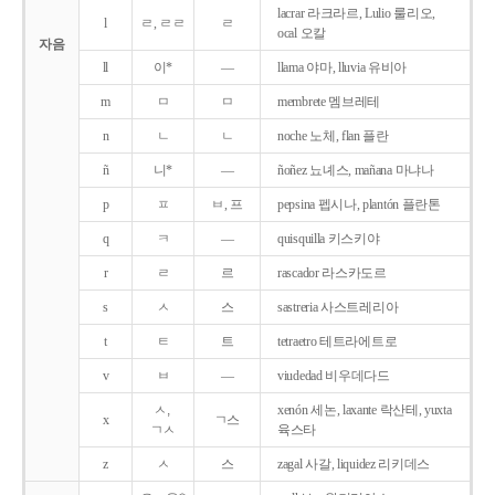
lacrar 라크라르, Lulio 룰리오,
l
ㄹ, ㄹㄹ
ㄹ
ocal 오칼
자음
ll
이*
―
llama 야마, lluvia 유비아
m
ㅁ
ㅁ
membrete 멤브레테
n
ㄴ
ㄴ
noche 노체, flan 플란
ñ
니*
―
ñoñez 뇨녜스, mañana 마냐나
p
ㅍ
ㅂ, 프
pepsina 펩시나, plantón 플란톤
q
ㅋ
―
quisquilla 키스키야
r
ㄹ
르
rascador 라스카도르
s
ㅅ
스
sastreria 사스트레리아
t
ㅌ
트
tetraetro 테트라에트로
v
ㅂ
―
viudedad 비우데다드
ㅅ,
xenón 세논, laxante 락산테, yuxta
x
ㄱ스
ㄱㅅ
육스타
z
ㅅ
스
zagal 사갈, liquidez 리키데스