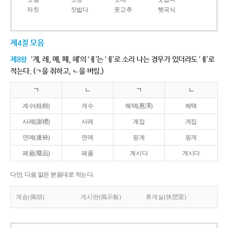
자칫
짓밟다
풋고추
햇곡식
제4절 모음
제8항
‘계, 례, 몌, 폐, 혜’의 ‘ㅖ’는 ‘ㅔ’로 소리 나는 경우가 있더라도 ‘ㅖ’로
적는다. (ㄱ을 취하고, ㄴ을 버림.)
ㄱ
ㄴ
ㄱ
ㄴ
계수(桂樹)
게수
혜택(惠澤)
헤택
사례(謝禮)
사레
계집
게집
연몌(連袂)
연메
핑계
핑게
폐품(廢品)
페품
계시다
게시다
다만, 다음 말은 본음대로 적는다.
게송(偈頌)
게시판(揭示板)
휴게실(休憩室)