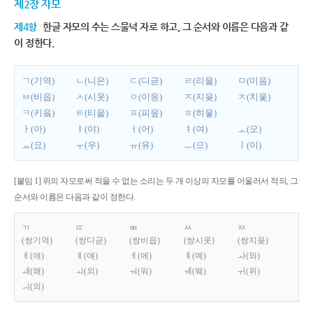
제2장 자모
제4항
한글 자모의 수는 스물넉 자로 하고, 그 순서와 이름은 다음과 같
이 정한다.
ㄱ(기역)
ㄴ(니은)
ㄷ(디귿)
ㄹ(리을)
ㅁ(미음)
ㅂ(비읍)
ㅅ(시옷)
ㅇ(이응)
ㅈ(지읒)
ㅊ(치읓)
ㅋ(키읔)
ㅌ(티읕)
ㅍ(피읖)
ㅎ(히읗)
ㅏ(아)
ㅑ(야)
ㅓ(어)
ㅕ(여)
ㅗ(오)
ㅛ(요)
ㅜ(우)
ㅠ(유)
ㅡ(으)
ㅣ(이)
[붙임 1] 위의 자모로써 적을 수 없는 소리는 두 개 이상의 자모를 어울러서 적되, 그
순서와 이름은 다음과 같이 정한다.
ㄲ
ㄸ
ㅃ
ㅆ
ㅉ
(쌍기역)
(쌍디귿)
(쌍비읍)
(쌍시옷)
(쌍지읒)
ㅐ(애)
ㅒ(얘)
ㅔ(에)
ㅖ(예)
ㅘ(와)
ㅙ(왜)
ㅚ(외)
ㅝ(워)
ㅞ(웨)
ㅟ(위)
ㅢ(의)