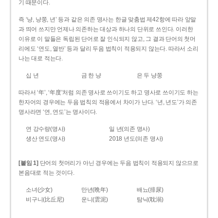
기 때문이다.
즉 ‘냥, 냥쭝, 년’ 등과 같은 의존 명사는 한글 맞춤법 제42항에 따라 앞말
과 띄어 쓰지만 언제나 의존하는 대상과 하나의 단위로 쓰인다. 이러한
이유로 이 말들은 독립된 단어로 잘 인식되지 않고, 그 결과 단어의 첫머
리에도 ‘연도, 열반’ 등과 달리 두음 법칙이 적용되지 않는다. 따라서 소리
나는 대로 적는다.
십 년
금 한 냥
은 두 냥쭝
따라서 ‘年’, ‘年度’처럼 의존 명사로 쓰이기도 하고 명사로 쓰이기도 하는
한자어의 경우에는 두음 법칙의 적용에서 차이가 난다. ‘년, 년도’가 의존
명사라면 ‘연, 연도’는 명사이다.
연 강수량(명사)
일 년(의존 명사)
생산 연도(명사)
2018 년도(의존 명사)
[붙임 1]
단어의 첫머리가 아닌 경우에는 두음 법칙이 적용되지 않으므로
본음대로 적는 것이다.
소녀(少女)
만년(晩年)
배뇨(排尿)
비구니(比丘尼)
운니(雲泥)
탐닉(耽溺)