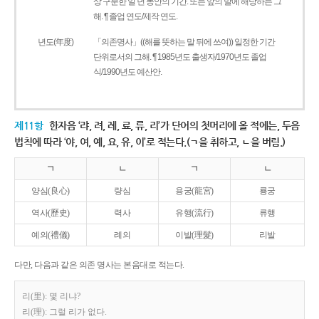
상 구분한 일 년 동안의 기간. 또는 앞의 말에 해당하는 그
해. ¶ 졸업 연도/제작 연도.
년도(年度)
「의존명사」((해를 뜻하는 말 뒤에 쓰여)) 일정한 기간
단위로서의 그해. ¶ 1985년도 출생자/1970년도 졸업
식/1990년도 예산안.
제11항
한자음 ‘랴, 려, 례, 료, 류, 리’가 단어의 첫머리에 올 적에는, 두음
법칙에 따라 ‘야, 여, 예, 요, 유, 이’로 적는다.(ㄱ을 취하고, ㄴ을 버림.)
ㄱ
ㄴ
ㄱ
ㄴ
양심(良心)
량심
용궁(龍宮)
룡궁
역사(歷史)
력사
유행(流行)
류행
예의(禮儀)
례의
이발(理髮)
리발
다만, 다음과 같은 의존 명사는 본음대로 적는다.
리(里): 몇 리냐?
리(理): 그럴 리가 없다.