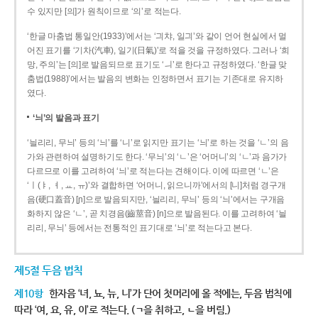
수 있지만 [의]가 원칙이므로 ‘의’로 적는다.
‘한글 마춤법 통일안(1933)’에서는 ‘긔챠, 일긔’와 같이 언어 현실에서 멀
어진 표기를 ‘기차(汽車), 일기(日氣)’로 적을 것을 규정하였다. 그러나 ‘희
망, 주의’는 [의]로 발음되므로 표기도 ‘ㅢ’로 한다고 규정하였다. ‘한글 맞
춤법(1988)’에서는 발음의 변화는 인정하면서 표기는 기존대로 유지하
였다.
‘늬’의 발음과 표기
‘늴리리, 무늬’ 등의 ‘늬’를 ‘니’로 읽지만 표기는 ‘늬’로 하는 것을 ‘ㄴ’의 음
가와 관련하여 설명하기도 한다. ‘무늬’의 ‘ㄴ’은 ‘어머니’의 ‘ㄴ’과 음가가
다르므로 이를 고려하여 ‘늬’로 적는다는 견해이다. 이에 따르면 ‘ㄴ’은
‘ㅣ(ㅑ, ㅕ, ㅛ, ㅠ)’와 결합하면 ‘어머니, 읽으니까’에서의 [니]처럼 경구개
음(硬口蓋音) [ɲ]으로 발음되지만, ‘늴리리, 무늬’ 등의 ‘늬’에서는 구개음
화하지 않은 ‘ㄴ’, 곧 치경음(齒莖音) [n]으로 발음된다. 이를 고려하여 ‘늴
리리, 무늬’ 등에서는 전통적인 표기대로 ‘늬’로 적는다고 본다.
제5절 두음 법칙
제10항
한자음 ‘녀, 뇨, 뉴, 니’가 단어 첫머리에 올 적에는, 두음 법칙에
따라 ‘여, 요, 유, 이’로 적는다. (ㄱ을 취하고, ㄴ을 버림.)