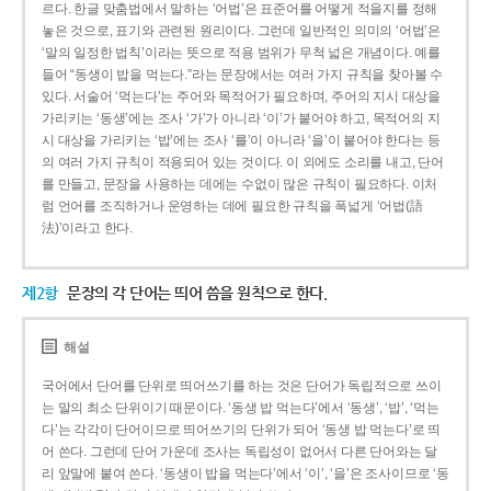
르다. 한글 맞춤법에서 말하는 ‘어법’은 표준어를 어떻게 적을지를 정해
놓은 것으로, 표기와 관련된 원리이다. 그런데 일반적인 의미의 ‘어법’은
‘말의 일정한 법칙’이라는 뜻으로 적용 범위가 무척 넓은 개념이다. 예를
들어 “동생이 밥을 먹는다.”라는 문장에서는 여러 가지 규칙을 찾아볼 수
있다. 서술어 ‘먹는다’는 주어와 목적어가 필요하며, 주어의 지시 대상을
가리키는 ‘동생’에는 조사 ‘가’가 아니라 ‘이’가 붙어야 하고, 목적어의 지
시 대상을 가리키는 ‘밥’에는 조사 ‘를’이 아니라 ‘을’이 붙어야 한다는 등
의 여러 가지 규칙이 적용되어 있는 것이다. 이 외에도 소리를 내고, 단어
를 만들고, 문장을 사용하는 데에는 수없이 많은 규칙이 필요하다. 이처
럼 언어를 조직하거나 운영하는 데에 필요한 규칙을 폭넓게 ‘어법(語
法)’이라고 한다.
제2항
문장의 각 단어는 띄어 씀을 원칙으로 한다.
해설
국어에서 단어를 단위로 띄어쓰기를 하는 것은 단어가 독립적으로 쓰이
는 말의 최소 단위이기 때문이다. ‘동생 밥 먹는다’에서 ‘동생’, ‘밥’, ‘먹는
다’는 각각이 단어이므로 띄어쓰기의 단위가 되어 ‘동생 밥 먹는다’로 띄
어 쓴다. 그런데 단어 가운데 조사는 독립성이 없어서 다른 단어와는 달
리 앞말에 붙여 쓴다. ‘동생이 밥을 먹는다’에서 ‘이’, ‘을’은 조사이므로 ‘동