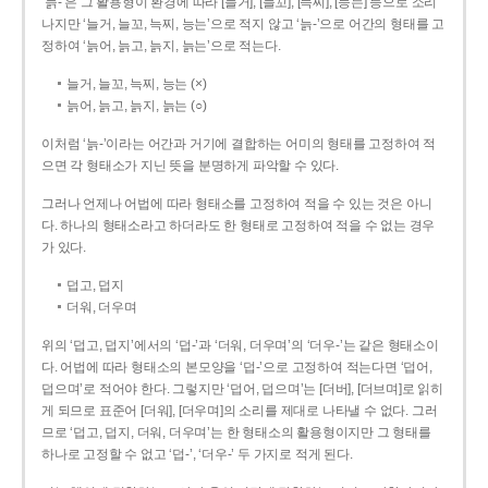
‘늙-’은 그 활용형이 환경에 따라 [늘거], [늘꼬], [늑찌], [능는] 등으로 소리
나지만 ‘늘거, 늘꼬, 늑찌, 능는’으로 적지 않고 ‘늙-’으로 어간의 형태를 고
정하여 ‘늙어, 늙고, 늙지, 늙는’으로 적는다.
늘거, 늘꼬, 늑찌, 능는 (×)
늙어, 늙고, 늙지, 늙는 (○)
이처럼 ‘늙-­’이라는 어간과 거기에 결합하는 어미의 형태를 고정하여 적
으면 각 형태소가 지닌 뜻을 분명하게 파악할 수 있다.
그러나 언제나 어법에 따라 형태소를 고정하여 적을 수 있는 것은 아니
다. 하나의 형태소라고 하더라도 한 형태로 고정하여 적을 수 없는 경우
가 있다.
덥고, 덥지
더워, 더우며
위의 ‘덥고, 덥지’에서의 ‘덥-­’과 ‘더워, 더우며’의 ‘더우-­’는 같은 형태소이
다. 어법에 따라 형태소의 본모양을 ‘덥-­’으로 고정하여 적는다면 ‘덥어,
덥으며’로 적어야 한다. 그렇지만 ‘덥어, 덥으며’는 [더버], [더브며]로 읽히
게 되므로 표준어 [더워], [더우며]의 소리를 제대로 나타낼 수 없다. 그러
므로 ‘덥고, 덥지, 더워, 더우며’는 한 형태소의 활용형이지만 그 형태를
하나로 고정할 수 없고 ‘덥-’, ‘더우-’ 두 가지로 적게 된다.