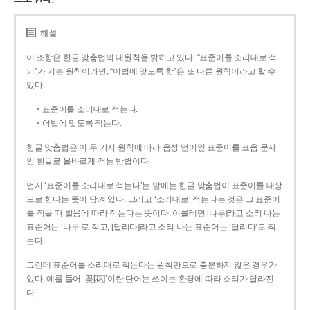
해설
이 조항은 한글 맞춤법의 대원칙을 밝히고 있다. “표준어를 소리대로 적
되”가 기본 원칙이라면, “어법에 맞도록 함”은 또 다른 원칙이라고 할 수
있다.
표준어를 소리대로 적는다.
어법에 맞도록 적는다.
한글 맞춤법은 이 두 가지 원칙에 따라 음성 언어인 표준어를 표음 문자
인 한글로 올바르게 적는 방법이다.
먼저 ‘표준어를 소리대로 적는다’는 말에는 한글 맞춤법이 표준어를 대상
으로 한다는 뜻이 담겨 있다. 그리고 ‘소리대로’ 적는다는 것은 그 표준어
를 적을 때 발음에 따라 적는다는 뜻이다. 이를테면 [나무]라고 소리 나는
표준어는 ‘나무’로 적고, [달리다]라고 소리 나는 표준어는 ‘달리다’로 적
는다.
그런데 표준어를 소리대로 적는다는 원칙만으로 충분하지 않은 경우가
있다. 예를 들어 ‘꽃[花]’이란 단어는 쓰이는 환경에 따라 소리가 달라진
다.