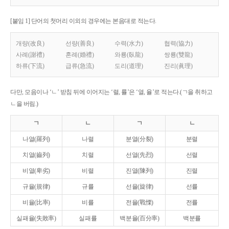
[붙임 1] 단어의 첫머리 이외의 경우에는 본음대로 적는다.
개량(改良)
선량(善良)
수력(水力)
협력(協力)
사례(謝禮)
혼례(婚禮)
와룡(臥龍)
쌍룡(雙龍)
하류(下流)
급류(急流)
도리(道理)
진리(眞理)
다만, 모음이나 ‘ㄴ’ 받침 뒤에 이어지는 ‘렬, 률’은 ‘열, 율’로 적는다.(ㄱ을 취하고
ㄴ을 버림.)
ㄱ
ㄴ
ㄱ
ㄴ
나열(羅列)
나렬
분열(分裂)
분렬
치열(齒列)
치렬
선열(先烈)
선렬
비열(卑劣)
비렬
진열(陳列)
진렬
규율(規律)
규률
선율(旋律)
선률
비율(比率)
비률
전율(戰慄)
전률
실패율(失敗率)
실패률
백분율(百分率)
백분률