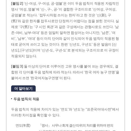
[붙임 2]
‘신-여성, 구-여성, 공-염불’은 이미 두음 법칙이 적용된 자립적인
명사 ‘여성, 염불’에 ‘신-, 구-, 공-’이 결합한 구조이므로 ‘신여성, 구여성,
공염불’로 적는다. ‘접두사처럼 쓰이는 한자’라고 한 것은 ‘신(新), 구
(舊)’와 같은 한자를 접두사로만 단정하기 어렵다는 점을 밝힌 것이다. 실
제로 ‘구(舊)’는 ‘구 시민 회관’과 같은 구성에서는 관형사로도 쓰인다. ‘남
존­-여비, 남부-­여대’ 등은 엄밀히 말하면 합성어는 아니지만, ‘남존’, ‘여
비’, ‘남부’, ‘여대’ 등이 마치 단어와 같이 인식되어 두음 법칙이 적용된 형
태로 굳어져 쓰이고 있는 것이다. 한편 ‘신년도, 구년도’ 등은 발음이 [신
년도], [구ː년도]이며 ‘신년­-도, 구년-­도’로 분석되는 구조이므로 이 규정이
적용되지 않는다.
[붙임 3]
둘 이상의 단어로 이루어진 고유 명사를 붙여 쓰는 경우에도, 결
합된 각 단어를 두음 법칙에 따라 적는다. 따라서 ‘한국 여자 농구 연맹’을
붙여서 쓰면 ‘한국여자농구연맹’이 된다.
더 알아보기
두음 법칙의 적용
두음 법칙의 적용에 차이가 있는 ‘연도’와 ‘년도’는 “표준국어대사전”에서
이러한 차이점을 확인할 수 있다.
연도(年度)
「명사」 사무나 회계 결산 따위의 처리를 위하여 편의