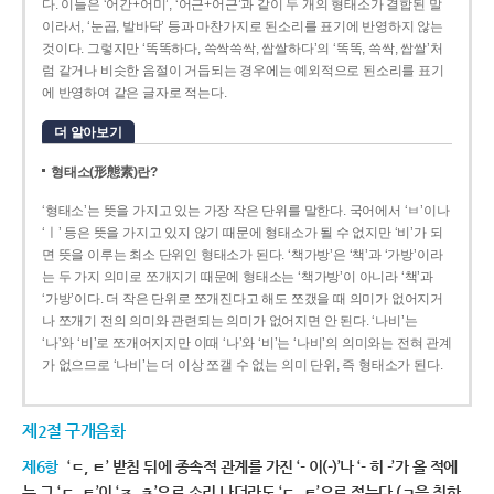
다. 이들은 ‘어간+어미’, ‘어근+어근’과 같이 두 개의 형태소가 결합된 말
이라서, ‘눈곱, 발바닥’ 등과 마찬가지로 된소리를 표기에 반영하지 않는
것이다. 그렇지만 ‘똑똑하다, 쓱싹쓱싹, 쌉쌀하다’의 ‘똑똑, 쓱싹, 쌉쌀’처
럼 같거나 비슷한 음절이 거듭되는 경우에는 예외적으로 된소리를 표기
에 반영하여 같은 글자로 적는다.
더 알아보기
형태소(形態素)란?
‘형태소’는 뜻을 가지고 있는 가장 작은 단위를 말한다. 국어에서 ‘ㅂ’이나
‘ㅣ’ 등은 뜻을 가지고 있지 않기 때문에 형태소가 될 수 없지만 ‘비’가 되
면 뜻을 이루는 최소 단위인 형태소가 된다. ‘책가방’은 ‘책’과 ‘가방’이라
는 두 가지 의미로 쪼개지기 때문에 형태소는 ‘책가방’이 아니라 ‘책’과
‘가방’이다. 더 작은 단위로 쪼개진다고 해도 쪼갰을 때 의미가 없어지거
나 쪼개기 전의 의미와 관련되는 의미가 없어지면 안 된다. ‘나비’는
‘나’와 ‘비’로 쪼개어지지만 이때 ‘나’와 ‘비’는 ‘나비’의 의미와는 전혀 관계
가 없으므로 ‘나비’는 더 이상 쪼갤 수 없는 의미 단위, 즉 형태소가 된다.
제2절 구개음화
제6항
‘ㄷ, ㅌ’ 받침 뒤에 종속적 관계를 가진 ‘- 이(-)’나 ‘- 히 -’가 올 적에
는 그 ‘ㄷ, ㅌ’이 ‘ㅈ, ㅊ’으로 소리 나더라도 ‘ㄷ, ㅌ’으로 적는다.(ㄱ을 취하