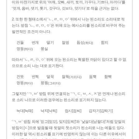
이와 마찬가지로 위의 ‘어깨, 오빠, 새끼, 토끼, 가꾸다, 기쁘다, 아끼다’를
‘엇개, 옵바, 샛기, 톳기, 갓구다, 깃브다, 앗기다’로 적을 근거는 없다.
2. 또한 한 형태소에서 ‘ㄴ, ㄹ, ㅁ, ㅇ’ 뒤에서 나는 된소리도 소리대로 적
는다. 받침 ‘ㄴ, ㄹ, ㅁ, ㅇ’은 뒤에 오는 예사소리를 된소리로 바꾸어 주는
필연적인 조건이 아니다.
건들
번개
딸기
절벙
듬성
함지
(하다)
껑둥
뭉실
(하다)
따라서 ‘ㄴ, ㄹ, ㅁ, ㅇ’ 뒤에 오는 된소리는 특별한 까닭이 있다고 할 수 없
으므로 소리 나는 대로 표기한다.
건뜻
번쩍
딸꾹
절뚝
듬뿍
함빡
(거리다)
껑뚱
뭉뚱
(하다)
(그리다)
그렇지만 ‘ㄱ, ㅂ’ 받침 뒤에 연결되는 ‘ㄱ, ㄷ, ㅂ, ㅅ, ㅈ’은 언제나 된소리
로 소리 나므로 이러한 경우에는 된소리로 표기하지 않는다.
늑대[늑때]
낙지[낙찌]
접시[접씨]
갑자기[갑짜기]
‘ㄱ, ㅂ’ 받침 외에 ‘믿고[믿꼬], 잊지[읻찌]’와 ‘낯설다[낟썰다]’처럼 앞말의
받침이 [ㄷ]으로 발음될 때 뒷말의 첫소리가 된소리로 나는 예들도 있다.
이러한 말 역시 된소리를 표기에 반영하지 않는데 이는 다른 이유에서이