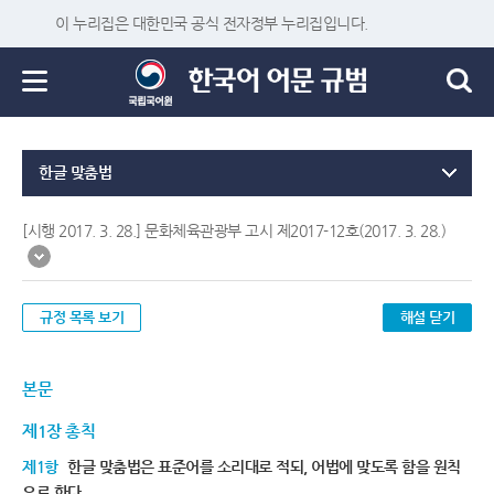
이 누리집은 대한민국 공식 전자정부 누리집입니다.
한글 맞춤법
[시행 2017. 3. 28.] 문화체육관광부 고시 제2017-12호(2017. 3. 28.)
규정 목록 보기
해설 닫기
본문
제1장 총칙
제1항
한글 맞춤법은 표준어를 소리대로 적되, 어법에 맞도록 함을 원칙
으로 한다.