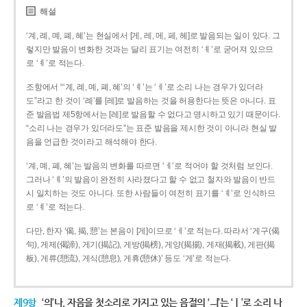
해설
‘계, 례, 몌, 폐, 혜’는 현실에서 [게, 레, 메, 페, 헤]로 발음되는 일이 있다. 그
렇지만 발음이 변화한 것과는 달리 표기는 여전히 ‘ㅖ’로 굳어져 있으므
로 ‘ㅖ’로 적는다.
조항에서 “‘계, 례, 몌, 폐, 혜’의 ‘ㅖ’는 ‘ㅔ’로 소리 나는 경우가 있더라
도”라고 한 것이 ‘례’를 [레]로 발음하는 것을 허용한다는 뜻은 아니다. 표
준 발음법 제5항에서는 [레]로 발음할 수 없다고 명시하고 있기 때문이다.
“소리 나는 경우가 있더라도”는 표준 발음을 제시한 것이 아니라 현실 발
음을 언급한 것이라고 해석해야 한다.
‘계, 몌, 폐, 혜’는 발음의 변화를 따르면 ‘ㅔ’로 적어야 할 것처럼 보인다.
그러나 ‘ㅖ’의 발음이 완전히 사라졌다고 할 수 없고 철자와 발음이 반드
시 일치하는 것도 아니다. 또한 사람들이 여전히 표기를 ‘ㅖ’로 인식하므
로 ‘ㅖ’로 적는다.
다만, 한자 ‘偈, 揭, 憩’는 본음이 [게]이므로 ‘ㅔ’로 적는다. 따라서 ‘게구(偈
句), 게제(偈諦), 게기(揭記), 게방(揭榜), 게양(揭揚), 게재(揭載), 게판(揭
板), 게류(憩流), 게식(憩息), 게휴(憩休)’ 등도 ‘게’로 적는다.
제9항
‘의’나, 자음을 첫소리로 가지고 있는 음절의 ‘ㅢ’는 ‘ㅣ’로 소리 나