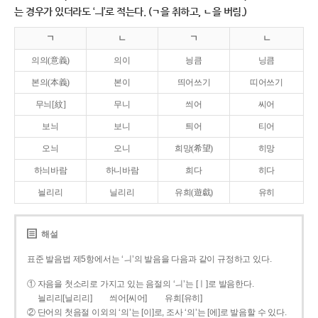
는 경우가 있더라도 ‘ㅢ’로 적는다. (ㄱ을 취하고, ㄴ을 버림.)
ㄱ
ㄴ
ㄱ
ㄴ
의의(意義)
의이
닁큼
닝큼
본의(本義)
본이
띄어쓰기
띠어쓰기
무늬[紋]
무니
씌어
씨어
보늬
보니
틔어
티어
오늬
오니
희망(希望)
히망
하늬바람
하니바람
희다
히다
늴리리
닐리리
유희(遊戱)
유히
해설
표준 발음법 제5항에서는 ‘ㅢ’의 발음을 다음과 같이 규정하고 있다.
① 자음을 첫소리로 가지고 있는 음절의 ‘ㅢ’는 [ㅣ]로 발음한다.
늴리리[닐리리]
씌어[씨어]
유희[유히]
② 단어의 첫음절 이외의 ‘의’는 [이]로, 조사 ‘의’는 [에]로 발음할 수 있다.