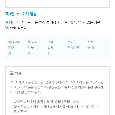
제3절 'ㄷ' 소리 받침
제7항
‘ㄷ’ 소리로 나는 받침 중에서 ‘ㄷ’으로 적을 근거가 없는 것은
‘ㅅ’으로 적는다.
덧저고리
돗자리
엇셈
웃어른
핫옷
무릇
사뭇
얼핏
자칫하면
뭇[衆]
옛
첫
헛
해설
‘ㄷ’ 소리로 나는 받침이란, 음절 종성에서 [ㄷ]으로 소리 나는 ‘ㄷ, ㅅ, ㅆ,
ㅈ, ㅊ, ㅌ, ㅎ’ 등을 말한다. 이 받침들은 다음과 같은 경우에 음절 종성에
서 [ㄷ]으로 소리가 난다.
① 형태소가 뒤에 오지 않을 때: 밭[받], 빚[빋], 꽃[꼳]
② 자음으로 시작하는 형태소가 뒤에 올 때: 밭과[받꽈], 젖다[젇따],
꽃병[꼳뼝]