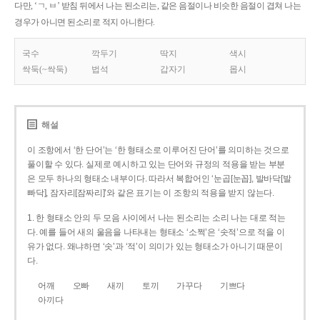
다만, ‘ㄱ, ㅂ’ 받침 뒤에서 나는 된소리는, 같은 음절이나 비슷한 음절이 겹쳐 나는
경우가 아니면 된소리로 적지 아니한다.
국수
깍두기
딱지
색시
싹둑(~싹둑)
법석
갑자기
몹시
해설
이 조항에서 ‘한 단어’는 ‘한 형태소로 이루어진 단어’를 의미하는 것으로
풀이할 수 있다. 실제로 예시하고 있는 단어와 규정의 적용을 받는 부분
은 모두 하나의 형태소 내부이다. 따라서 복합어인 ‘눈곱[눈꼽], 발바닥[발
빠닥], 잠자리[잠짜리]’와 같은 표기는 이 조항의 적용을 받지 않는다.
1. 한 형태소 안의 두 모음 사이에서 나는 된소리는 소리 나는 대로 적는
다. 예를 들어 새의 울음을 나타내는 형태소 ‘소쩍’은 ‘솟적’으로 적을 이
유가 없다. 왜냐하면 ‘솟’과 ‘적’이 의미가 있는 형태소가 아니기 때문이
다.
어깨
오빠
새끼
토끼
가꾸다
기쁘다
아끼다