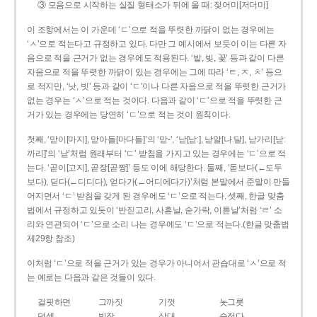
③ 모음으로 시작하는 실질 형태소가 뒤에 올 때: 젖어미[저더미]
이 조항에서는 이 가운데 ‘ㄷ’으로 적을 뚜렷한 까닭이 없는 경우에는
‘ㅅ’으로 적는다고 규정하고 있다. 다만 그 예시에서 보듯이 이는 다른 자
음으로 적을 근거가 없는 경우에도 적용된다. ‘밭, 빚, 꽃’ 등과 같이 다른
자음으로 적을 뚜렷한 까닭이 있는 경우에는 그에 따라 ‘ㅌ, ㅈ, ㅊ’ 등으
로 적지만, ‘낫, 빗’ 등과 같이 ‘ㄷ’이나 다른 자음으로 적을 뚜렷한 근거가
없는 경우는 ‘ㅅ’으로 적는 것이다. 다음과 같이 ‘ㄷ’으로 적을 뚜렷한 근
거가 있는 경우에는 당연히 ‘ㄷ’으로 적는 것이 원칙이다.
첫째, ‘맏이[마지], 맏아들[마다들]’의 ‘맏-’, ‘낟[낟ː], 낟알[나ː달], 낟가리[낟ː
까리]’의 ‘낟’처럼 원래부터 ‘ㄷ’ 받침을 가지고 있는 경우에는 ‘ㄷ’으로 적
는다. ‘곧이[고지], 곧장[곧짱]’ 등도 이에 해당한다. 둘째, ‘돋보다(←도두
보다), 딛다(←디디다), 얻다가(←어디에다가)’처럼 본말에서 준말이 만들
어지면서 ‘ㄷ’ 받침을 갖게 된 경우에도 ‘ㄷ’으로 적는다. 셋째, 한글 맞춤
법에서 규정하고 있듯이 ‘반짇고리, 사흗날, 숟가락, 이튿날’처럼 ‘ㄹ’ 소
리와 연관되어 ‘ㄷ’으로 소리 나는 경우에도 ‘ㄷ’으로 적는다.(한글 맞춤법
제29항 참조)
이처럼 ‘ㄷ’으로 적을 근거가 있는 경우가 아니어서 관습대로 ‘ㅅ’으로 적
는 예로는 다음과 같은 것들이 있다.
걸핏하면
그까짓
기껏
놋그릇
덧셈
빗장
삿대
숫접다