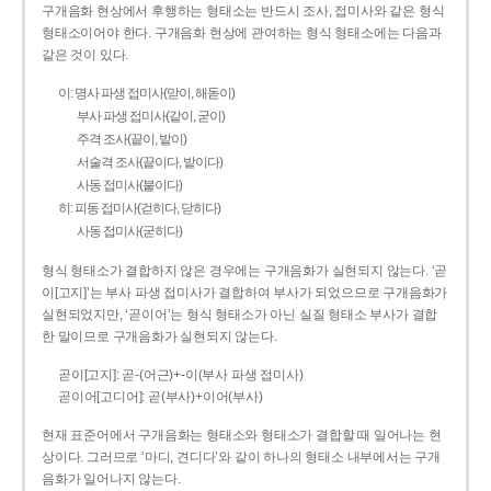
구개음화 현상에서 후행하는 형태소는 반드시 조사, 접미사와 같은 형식
형태소이어야 한다. 구개음화 현상에 관여하는 형식 형태소에는 다음과
같은 것이 있다.
이: 명사 파생 접미사(맏이, 해돋이)
부사 파생 접미사(같이, 굳이)
주격 조사(끝이, 밭이)
서술격 조사(끝이다, 밭이다)
사동 접미사(붙이다)
히: 피동 접미사(걷히다, 닫히다)
사동 접미사(굳히다)
형식 형태소가 결합하지 않은 경우에는 구개음화가 실현되지 않는다. ‘곧
이[고지]’는 부사 파생 접미사가 결합하여 부사가 되었으므로 구개음화가
실현되었지만, ‘곧이어’는 형식 형태소가 아닌 실질 형태소 부사가 결합
한 말이므로 구개음화가 실현되지 않는다.
곧이[고지]: 곧-­(어근)+­-이(부사 파생 접미사)
곧이어[고디어]: 곧(부사)+이어(부사)
현재 표준어에서 구개음화는 형태소와 형태소가 결합할 때 일어나는 현
상이다. 그러므로 ‘마디, 견디다’와 같이 하나의 형태소 내부에서는 구개
음화가 일어나지 않는다.