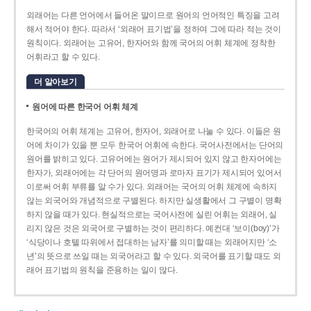
외래어는 다른 언어에서 들어온 말이므로 원어의 언어적인 특징을 고려
해서 적어야 한다. 따라서 ‘외래어 표기법’을 정하여 그에 따라 적는 것이
원칙이다. 외래어는 고유어, 한자어와 함께 국어의 어휘 체계에 정착한
어휘라고 할 수 있다.
더 알아보기
원어에 따른 한국어 어휘 체계
한국어의 어휘 체계는 고유어, 한자어, 외래어로 나눌 수 있다. 이들은 원
어에 차이가 있을 뿐 모두 한국어 어휘에 속한다. 국어사전에서는 단어의
원어를 밝히고 있다. 고유어에는 원어가 제시되어 있지 않고 한자어에는
한자가, 외래어에는 각 단어의 원어명과 로마자 표기가 제시되어 있어서
이로써 어휘 부류를 알 수가 있다. 외래어는 국어의 어휘 체계에 속하지
않는 외국어와 개념적으로 구별된다. 하지만 실생활에서 그 구별이 명확
하지 않을 때가 있다. 현실적으로는 국어사전에 실린 어휘는 외래어, 실
리지 않은 것은 외국어로 구별하는 것이 편리하다. 예컨대 ‘보이(boy)’가
‘식당이나 호텔 따위에서 접대하는 남자’를 의미할 때는 외래어지만 ‘소
년’의 뜻으로 쓰일 때는 외국어라고 할 수 있다. 외국어를 표기할 때도 외
래어 표기법의 원칙을 준용하는 일이 많다.