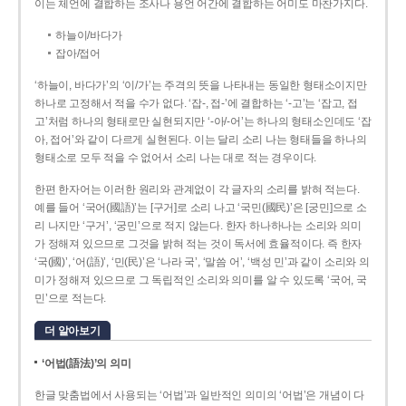
이는 체언에 결합하는 조사나 용언 어간에 결합하는 어미도 마찬가지다.
하늘이/바다가
잡아/접어
‘하늘이, 바다가’의 ‘이/가’는 주격의 뜻을 나타내는 동일한 형태소이지만
하나로 고정해서 적을 수가 없다. ‘잡-, 접-’에 결합하는 ‘-고’는 ‘잡고, 접
고’처럼 하나의 형태로만 실현되지만 ‘-아/-어’는 하나의 형태소인데도 ‘잡
아, 접어’와 같이 다르게 실현된다. 이는 달리 소리 나는 형태들을 하나의
형태소로 모두 적을 수 없어서 소리 나는 대로 적는 경우이다.
한편 한자어는 이러한 원리와 관계없이 각 글자의 소리를 밝혀 적는다.
예를 들어 ‘국어(國語)’는 [구거]로 소리 나고 ‘국민(國民)’은 [궁민]으로 소
리 나지만 ‘구거’, ‘궁민’으로 적지 않는다. 한자 하나하나는 소리와 의미
가 정해져 있으므로 그것을 밝혀 적는 것이 독서에 효율적이다. 즉 한자
‘국(國)’, ‘어(語)’, ‘민(民)’은 ‘나라 국’, ‘말씀 어’, ‘백성 민’과 같이 소리와 의
미가 정해져 있으므로 그 독립적인 소리와 의미를 알 수 있도록 ‘국어, 국
민’으로 적는다.
더 알아보기
‘어법(語法)’의 의미
한글 맞춤법에서 사용되는 ‘어법’과 일반적인 의미의 ‘어법’은 개념이 다