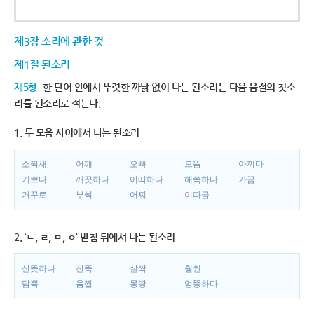
제3장 소리에 관한 것
제1절 된소리
제5항
한 단어 안에서 뚜렷한 까닭 없이 나는 된소리는 다음 음절의 첫소
리를 된소리로 적는다.
1. 두 모음 사이에서 나는 된소리
소쩍새
어깨
오빠
으뜸
아끼다
기쁘다
깨끗하다
어떠하다
해쓱하다
가끔
거꾸로
부썩
어찌
이따금
2. ‘ㄴ, ㄹ, ㅁ, ㅇ’ 받침 뒤에서 나는 된소리
산뜻하다
잔뜩
살짝
훨씬
담뿍
움찔
몽땅
엉뚱하다