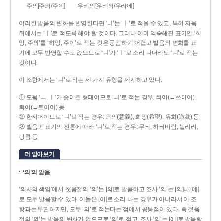
주의[주의/주이]
우리의[우리의/우리에]
이러한 발음의 변화를 반영한다면 ‘ㅢ’는 ‘ㅣ’로 적을 수 있고, 특히 자음
뒤에서는 ‘ㅣ’로 적도록 해야 할 것이다. 그러나 이미 익숙해진 표기인 ‘희
망, 주의’를 ‘히망, 주이’로 적는 것은 공감하기 어렵고 발음의 변화를 표
기에 모두 반영할 수도 없으므로 ‘ㅢ’가 ‘ㅣ’로 소리 나더라도 ‘ㅢ’로 적는
것이다.
이 조항에서는 ‘ㅢ’로 적는 세 가지 유형을 제시하고 있다.
① 모음 ‘ㅡ, ㅣ’가 줄어든 형태이므로 ‘ㅢ’로 적는 경우: 씌어(←쓰이어),
틔어(←트이어) 등
② 한자어이므로 ‘ㅢ’로 적는 경우: 의의(意義), 희망(希望), 유희(遊戱) 등
③ 발음과 표기의 전통에 따라 ‘ㅢ’로 적는 경우: 무늬, 하늬바람, 늴리리,
닁큼 등
더 알아보기
‘의’의 발음
‘의사의 책임’에서 첫음절의 ‘의’는 [의]로 발음하고 조사 ‘의’는 [의]나 [에]
로 모두 발음할 수 있다. 이들은 [이]로 소리 나는 경우가 아니라서 이 조
항과는 무관하지만, 모두 ‘의’로 적는다는 점에서 공통점이 있다. 즉 첫음
절의 ‘의’는 발음의 변화가 없으므로 ‘의’로 적고, 조사 ‘의’는 [에]로 발음할