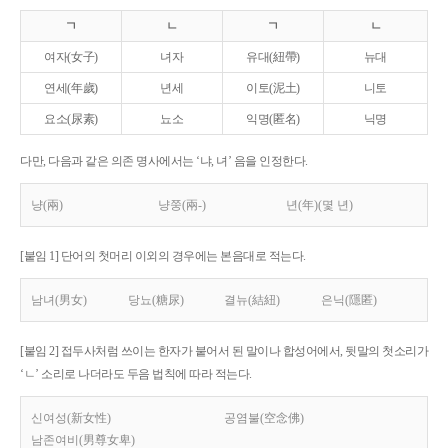
ㄱ
ㄴ
ㄱ
ㄴ
여자(女子)
녀자
유대(紐帶)
뉴대
연세(年歲)
년세
이토(泥土)
니토
요소(尿素)
뇨소
익명(匿名)
닉명
다만, 다음과 같은 의존 명사에서는 ‘냐, 녀’ 음을 인정한다.
냥(兩)
냥쭝(兩-)
년(年)(몇 년)
[붙임 1] 단어의 첫머리 이외의 경우에는 본음대로 적는다.
남녀(男女)
당뇨(糖尿)
결뉴(結紐)
은닉(隱匿)
[붙임 2] 접두사처럼 쓰이는 한자가 붙어서 된 말이나 합성어에서, 뒷말의 첫소리가
‘ㄴ’ 소리로 나더라도 두음 법칙에 따라 적는다.
신여성(新女性)
공염불(空念佛)
남존여비(男尊女卑)