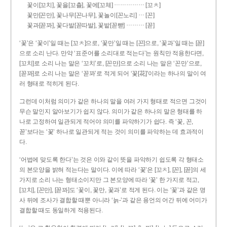
……………
꽃이[꼬치], 꽃을[꼬츨], 꽃에[꼬체]
[꼬ㅊ]
…
꽃만[꼰만], 꽃나무[꼰나무], 꽃놀이[꼰노리]
[꼰]
………
꽃과[꼳꽈], 꽃다발[꼳따발], 꽃밭[꼳빧]
[꼳]
‘꽃’은 ‘꽃이’일 때는 [꼬ㅊ]으로, ‘꽃만’일 때는 [꼰]으로, ‘꽃과’일 때는 [꼳]
으로 소리 난다. 만약 ‘표준어를 소리대로 적는다’는 원칙만 적용한다면,
[꼬치]로 소리 나는 말은 ‘꼬치’로, [꼰만]으로 소리 나는 말은 ‘꼰만’으로,
[꼳꽈]로 소리 나는 말은 ‘꼳꽈’로 적게 되어 ‘꽃[花]’이라는 하나의 말이 여
러 형태로 적히게 된다.
그런데 이처럼 의미가 같은 하나의 말을 여러 가지 형태로 적으면 그것이
무슨 말인지 알아보기가 쉽지 않다. 의미가 같은 하나의 말은 형태를 하
나로 고정하여 일관되게 적어야 의미를 파악하기가 쉽다. 즉 ‘꽃, 꼰,
꼳’보다는 ‘꽃’ 하나로 일관되게 적는 것이 의미를 파악하는 데 효과적이
다.
‘어법에 맞도록 한다’는 것은 이와 같이 뜻을 파악하기 쉽도록 각 형태소
의 본모양을 밝혀 적는다는 말이다. 이에 따라 ‘꽃’은 [꼬ㅊ], [꼰], [꼳]의 세
가지로 소리 나는 형태소이지만 그 본모양에 따라 ‘꽃’ 한 가지로 적고,
[꼬치], [꼰만], [꼳꽈]도 ‘꽃이, 꽃만, 꽃과’로 적게 된다. 이는 ‘꽃’과 같은 명
사 뒤에 조사가 결합할 때뿐 아니라 ‘늙-’과 같은 용언의 어간 뒤에 어미가
결합할 때도 동일하게 적용된다.