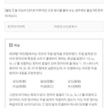
[붙임 3] 둘 이상의 단어로 이루어진 고유 명사를 붙여 쓰는 경우에도 붙임 2에 준하
여 적는다.
한국여자대학
대한요소비료회사
해설
제10항~제12항에서는 국어의 두음 법칙을 규정하였다. 두음 법칙은 단
어의 첫머리에 특정한 소리가 출현하지 못하는 현상을 말한다. ‘녀, 뇨,
뉴, 니’를 포함하는 한자어 음절이 단어 첫머리에 올 때는 ‘ㄴ’이 나타나지
못하여 ‘여, 요, 유, 이’의 형태로 실현되는데, 이 조항에서는 이러한 두음
법칙의 내용을 규정하였다.
연도(年度)
열반(涅槃)
요도(尿道)
이승(尼僧)
이공(泥工)
익사(溺死)
그런데 여기에는 예외가 있다. 한자어 음절이 ‘녀, 뇨, 뉴, 니’를 포함하고
있더라도 의존 명사에는 두음 법칙이 적용되지 않는다. 이는 의존 명사는
독립적으로 쓰이기보다는 그 앞의 말과 연결되어 하나의 단위를 구성하