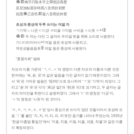
兩字只取本字之釋俚語爲聲
其尼池梨眉非時異八音用於初聲
役隱
乙音邑
凝八音用於終聲
초성과 종성에 두루 쓰이는 여덟 자
ㄱ기역 ㄴ니은 ㄷ디귿 ㄹ리을 ㅁ미음 ㅂ비읍 ㅅ시옷 ㆁ
두 자는 다만 그 글자의 우리말 뜻을 취해 소리로 사용한다.
기니디리미비시
여덟 음은 초성에 사용되고,
역은귿을음읍옷
여덟 음은 종성에 사용된다.
“훈몽자회” 범례
자모의 이름 가운데 ‘ㄱ, ㄷ, ㅅ’의 명칭이 다른 자모의 이름과 다른 것은
한자에는 ‘윽, 읃, 읏’과 같은 발음을 가진 글자가 없기 때문이었다. 그래
서 ‘윽’은 가까운 발음인 ‘役(역)’으로 표시하여 ‘ㄱ’은 ‘기역’이 되었다. 그
리고 ‘읃’과 ‘읏’은 각각 ‘末(귿 말)’과 ‘衣(옷 의)’로 표기하고, 두 글자는 글
자의 의미만을 취한다고 설명하였다. 그래서 ‘ㄷ’의 명칭은 ‘디귿’이,
‘ㅅ’의 명칭은 ‘시옷’이 된 것이다.
‘ㅈ, ㅊ, ㅋ, ㅌ, ㅍ, ㅎ’은 당시 종성으로 쓰이지 않던 것들이어서 초성에 모
음 ‘ㅣ’를 붙인 ‘지, 치, 키, 티, 피, 히’로만 음가를 나타내 주었는데, 1933년
‘한글 마춤법 통일안’에서 ‘지읒, 치읓, 키읔, 티읕, 피읖, 히읗’과 같은 이름
이 확정되었다.