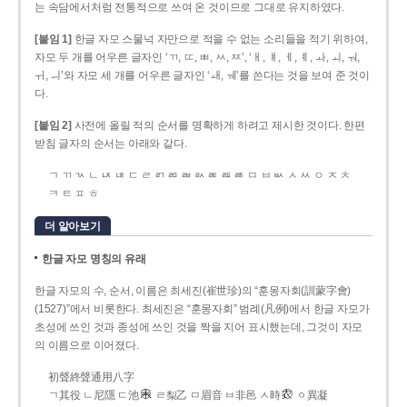
는 속담에서처럼 전통적으로 쓰여 온 것이므로 그대로 유지하였다.
[붙임 1]
한글 자모 스물넉 자만으로 적을 수 없는 소리들을 적기 위하여,
자모 두 개를 어우른 글자인 ‘ㄲ, ㄸ, ㅃ, ㅆ, ㅉ’, ‘ㅐ, ㅒ, ㅔ, ㅖ, ㅘ, ㅚ, ㅝ,
ㅟ, ㅢ’와 자모 세 개를 어우른 글자인 ‘ㅙ, ㅞ’를 쓴다는 것을 보여 준 것이
다.
[붙임 2]
사전에 올릴 적의 순서를 명확하게 하려고 제시한 것이다. 한편
받침 글자의 순서는 아래와 같다.
ㄱ ㄲ ㄳ ㄴ ㄵ ㄶ ㄷ ㄹ ㄺ ㄻ ㄼ ㄽ ㄾ ㄿ ㅀ ㅁ ㅂ ㅄ ㅅ ㅆ ㅇ ㅈ ㅊ
ㅋ ㅌ ㅍ ㅎ
더 알아보기
한글 자모 명칭의 유래
한글 자모의 수, 순서, 이름은 최세진(崔世珍)의 “훈몽자회(訓蒙字會)
(1527)”에서 비롯한다. 최세진은 “훈몽자회” 범례(凡例)에서 한글 자모가
초성에 쓰인 것과 종성에 쓰인 것을 짝을 지어 표시했는데, 그것이 자모
의 이름으로 이어졌다.
初聲終聲通用八字
ㄱ其役 ㄴ尼隱 ㄷ池
ㄹ梨乙 ㅁ眉音 ㅂ非邑 ㅅ時
ㆁ異凝