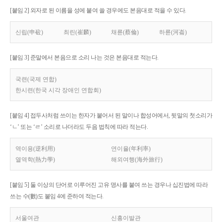
[붙임 2] 외자로 된 이름을 성에 붙여 쓸 경우에도 본음대로 적을 수 있다.
신립(申砬)
최린(崔麟)
채륜(蔡倫)
하륜(河崙)
[붙임 3] 준말에서 본음으로 소리 나는 것은 본음대로 적는다.
국련(국제 연합)
한시련(한국 시각 장애인 연합회)
[붙임 4] 접두사처럼 쓰이는 한자가 붙어서 된 말이나 합성어에서, 뒷말의 첫소리가
‘ㄴ’ 또는 ‘ㄹ’ 소리로 나더라도 두음 법칙에 따라 적는다.
역이용(逆利用)
연이율(年利率)
열역학(熱力學)
해외여행(海外旅行)
[붙임 5] 둘 이상의 단어로 이루어진 고유 명사를 붙여 쓰는 경우나 십진법에 따라
쓰는 수(數)도 붙임 4에 준하여 적는다.
서울여관
신흥이발관