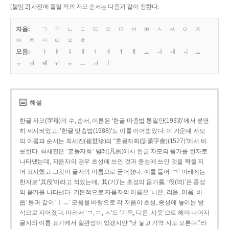
[붙임 2] 사전에 올릴 적의 자모 순서는 다음과 같이 정한다.
자음:
ㄱ
ㄲ
ㄴ
ㄷ
ㄸ
ㄹ
ㅁ
ㅂ
ㅃ
ㅅ
ㅆ
ㅇ
ㅈ
ㅉ
ㅊ
ㅋ
ㅌ
ㅍ
ㅎ
모음:
ㅏ
ㅐ
ㅑ
ㅒ
ㅓ
ㅔ
ㅕ
ㅖ
ㅗ
ㅘ
ㅙ
ㅚ
ㅛ
ㅜ
ㅝ
ㅞ
ㅟ
ㅠ
ㅡ
ㅢ
ㅣ
해설
한글 자모(字母)의 수, 순서, 이름은 ‘한글 마춤법 통일안(1933)’에서 분명
히 제시되었고, ‘한글 맞춤법(1988)’도 이를 이어받았다. 이 가운데 자모
의 이름과 순서는 최세진(崔世珍)의 “훈몽자회(訓蒙字會)(1527)”에서 비
롯한다. 최세진은 “훈몽자회” 범례(凡例)에서 한글 자모의 음가를 한자로
나타냈는데, 자음자의 경우 초성에 쓰인 것과 종성에 쓰인 것을 짝을 지
어 표시했고 그것이 글자의 이름으로 굳어졌다. 예를 들어 ‘ㄱ’ 아래에는
한자로 ‘其役’이라고 적었는데, ‘其(기)’는 초성의 음가를, ‘役(역)’은 종성
의 음가를 나타낸다. 기본적으로 자음자의 이름은 ‘니은, 리을, 미음, 비
읍’ 등과 같이 ‘ㅣㅡ’ 모음을 바탕으로 각 자음이 초성, 종성에 놓이는 방
식으로 지어졌다. 따라서 ‘ㄱ, ㄷ, ㅅ’도 ‘기윽, 디읃, 시읏’으로 해야 나머지
글자와 이름 표기에서 일관성이 있겠지만 “낫 놓고 기역 자도 모른다.”라