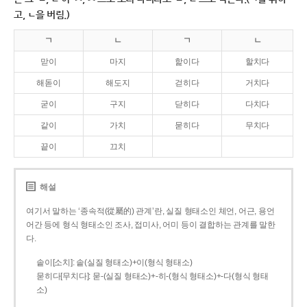
고, ㄴ을 버림.)
ㄱ
ㄴ
ㄱ
ㄴ
맏이
마지
핥이다
할치다
해돋이
해도지
걷히다
거치다
굳이
구지
닫히다
다치다
같이
가치
묻히다
무치다
끝이
끄치
해설
여기서 말하는 ‘종속적(從屬的) 관계’란, 실질 형태소인 체언, 어근, 용언
어간 등에 형식 형태소인 조사, 접미사, 어미 등이 결합하는 관계를 말한
다.
솥이[소치]: 솥(실질 형태소)+이(형식 형태소)
묻히다[무치다]: 묻­-(실질 형태소)+­-히­-(형식 형태소)+-다(형식 형태
소)