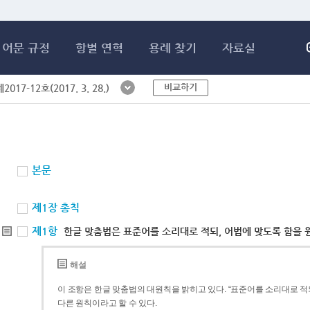
메인콘텐츠 바로가기
어문 규정
항별 연혁
용례 찾기
자료실
비교하기
017-12호(2017. 3. 28.)
본문
제1장 총칙
제1항
한글 맞춤법은 표준어를 소리대로 적되, 어법에 맞도록 함을 
해설
이 조항은 한글 맞춤법의 대원칙을 밝히고 있다. “표준어를 소리대로 적되
다른 원칙이라고 할 수 있다.