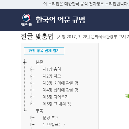
이 누리집은 대한민국 공식 전자정부 누리집입니다.
한글 맞춤법
[시행 2017. 3. 28.] 문화체육관광부 고시 제2
하위 항목 전체 열기
본문
제1장 총칙
제2장 자모
제3장 소리에 관한 것
제4장 형태에 관한 것
제5장 띄어쓰기
북
제6장 그 밖의 것
부록
문장 부호
1. 마침표( . )