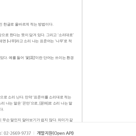
인 한글로 올바르게 적는 방법이다.
으로 한다는 뜻이 담겨 있다. 그리고 ‘소리대로’
. 예를 들어 ‘꽃[花]’이란 단어는 쓰이는 환경
 [꼳]으로 소리 난다. 만약 ‘표준어를 소리대로 적는
다.
 무슨 말인지 알아보기가 쉽지 않다. 의미가 같
쉽다. 즉 ‘꽃, 꼰, 꼳’보다는 ‘꽃’ 하나로 일관
: 02-2669-9737
개발지원(Open API)