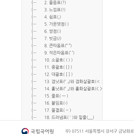
2. 물음표(?)
3. 느낌표(!)
4. 쉼표(,)
5. 가운뎃점(·)
6. 쌍점(:)
7. 빗금(/)
8. 큰따옴표(“ ”)
9. 작은따옴표(‘ ’)
10. 소괄호( ( ) )
11. 중괄호( { } )
12. 대괄호( [ ] )
13. 겹낫표(『 』)와 겹화살괄호(≪ ≫)
14. 홑낫표(「 」)와 홑화살괄호(< >)
15. 줄표( ― )
16. 붙임표(-)
17. 물결표( ~ )
18. 드러냄표( ˙ )와 밑줄(__)
19. 숨김표( O, X )
우) 07511 서울특별시 강서구 금낭화로 
20. 빠짐표( □ )