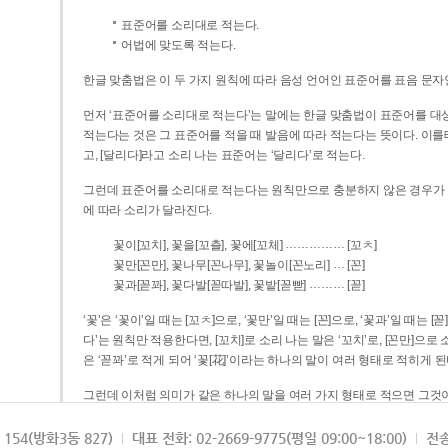
표준어를 소리대로 적는다.
어법에 맞도록 적는다.
한글 맞춤법은 이 두 가지 원칙에 따라 음성 언어인 표준어를 표음 문자
먼저 ‘표준어를 소리대로 적는다’는 말에는 한글 맞춤법이 표준어를 대상
적는다는 것은 그 표준어를 적을 때 발음에 따라 적는다는 뜻이다. 이를테면 [나무]라고 소리 나는 표준어는 ‘나무’로 적
고, [달리다]라고 소리 나는 표준어는 ‘달리다’로 적는다.
그런데 표준어를 소리대로 적는다는 원칙만으로 충분하지 않은 경우가 있다
에 따라 소리가 달라진다.
……………
꽃이[꼬치], 꽃을[꼬츨], 꽃에[꼬체]
[꼬ㅊ]
…
꽃만[꼰만], 꽃나무[꼰나무], 꽃놀이[꼰노리]
[꼰]
………
꽃과[꼳꽈], 꽃다발[꼳따발], 꽃밭[꼳빧]
[꼳]
‘꽃’은 ‘꽃이’일 때는 [꼬ㅊ]으로, ‘꽃만’일 때는 [꼰]으로, ‘꽃과’일 때는
다’는 원칙만 적용한다면, [꼬치]로 소리 나는 말은 ‘꼬치’로, [꼰만]으로 소리 나는 말은 ‘꼰만’으로, [꼳꽈]로 소리 나는 말
은 ‘꼳꽈’로 적게 되어 ‘꽃[花]’이라는 하나의 말이 여러 형태로 적히게 된
그런데 이처럼 의미가 같은 하나의 말을 여러 가지 형태로 적으면 그것이
은 하나의 말은 형태를 하나로 고정하여 일관되게 적어야 의미를 파악하기가 
되게 적는 것이 의미를 파악하는 데 효과적이다.
154(방화3동 827)
대표 전화: 02-2669-9775(평일 09:00~18:00)
전송