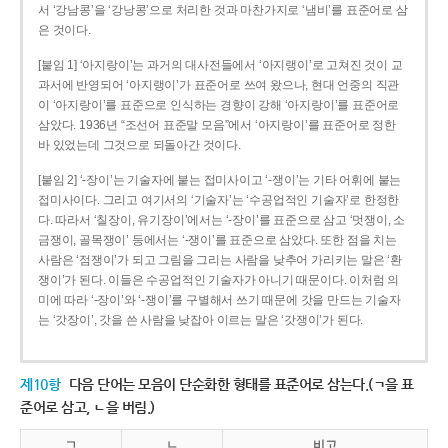
서 ‘강남콩’을 ‘강낭콩’으로 처리한 것과 마찬가지로 ‘냄비’를 표준어로 삼
은 것이다.
[붙임 1] ‘아지랑이’는 과거의 대사전들에서 ‘아지랭이’로 고쳐진 것이 교
과서에 반영되어 ‘아지랭이’가 표준어로 쓰여 왔으나, 현대 언중의 직관
이 ‘아지랑이’를 표준으로 인식하는 경향이 강해 ‘아지랑이’를 표준어로
삼았다. 1936년 “조선어 표준말 모음”에서 ‘아지랑이’를 표준어로 정한
바 있었는데 그것으로 되돌아간 것이다.
[붙임 2] ‘-장이’는 기술자에 붙는 접미사이고 ‘-쟁이’는 기타 어휘에 붙는
접미사이다. 그리고 여기서의 ‘기술자’는 ‘수공업적인 기술자’로 한정한
다. 따라서 ‘칠장이, 유기장이’에서는 ‘-장이’를 표준으로 삼고 ‘멋쟁이, 소
금쟁이, 골목쟁이’ 등에서는 ‘-쟁이’를 표준으로 삼았다. 또한 점을 치는
사람은 ‘점쟁이’가 되고 그림을 그리는 사람을 낮추어 가리키는 말은 ‘환
쟁이’가 된다. 이들은 수공업적인 기술자가 아니기 때문이다. 이처럼 의
미에 따라 ‘-장이’와 ‘-쟁이’를 구별해서 쓰기 때문에 갓을 만드는 기술자
는 ‘갓장이’, 갓을 쓴 사람을 낮잡아 이르는 말은 ‘갓쟁이’가 된다.
제10항
다음 단어는 모음이 단순화한 형태를 표준어로 삼는다.(ㄱ을 표
준어로 삼고, ㄴ을 버림.)
ㄱ
ㄴ
비고