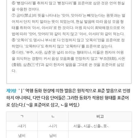
⑥ ‘뻗장다리’를 취하지 않고 ‘뻗정다리’를 표준어로 삼은 것은 언어 현실
을 수용한 것이다.
⑦ 금지(禁止)의 뜻을 나타내는 ‘앗아, 앗아라’는 빼앗는다는 원뜻과는 멀
어져서 단지 하지 말라는 뜻이 되었는데, 현실 발음에 따라 음성 모음 형
태를 취하여 ‘아서, 아서라’로 한 것이다. 어원 의식이 희박해졌으므로 어
법에 따라 ‘앗어, 앗어라’와 같이 적지 않고 ‘아서, 아서라’와 같이 적는다.
⑧ ‘오똑이’도 명사나 부사로 다 인정하지 않고 ‘오뚝이’만을 표준어로 정
하였다. ‘오똑하다’도 취하지 않고 ‘오뚝하다’를 표준어로 삼는다.
⑨ 다만, ‘부주, 사둔, 삼춘’은 널리 쓰이는 형태이나, 이들은 한자어 어원
을 의식하는 경향이 커서 음성 모음화를 인정하지 않고 ‘부조(扶助), 사돈
(査頓), 삼촌(三寸)’과 같이 한자어 발음을 그대로 쓴 것을 표준어로 삼았
다.
제9항
‘ㅣ’ 역행 동화 현상에 의한 발음은 원칙적으로 표준 발음으로 인정
하지 아니하되, 다만 다음 단어들은 그러한 동화가 적용된 형태를 표준어
로 삼는다.(ㄱ을 표준어로 삼고, ㄴ을 버림.)
ㄱ
ㄴ
비고
-내기
-나기
서울-, 시골-, 신출-, 풋-.
냄비
남비