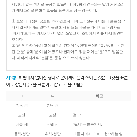
제3항과 같은 취지로 규정한 말들이나, 제3항의 경우와는 달리 거센소리
가 예사소리로 변화한 말들을 표준어로 삼은 경우이다.
① 표준어 규정이 공표된 1988년보다 이미 오래전부터 이름이 얼른 생각
나지 않거나 바로 말하기 곤란한 사람 또는 사물을 가리키는 대명사로
‘거시키’보다는 ‘거시기’가 더 널리 쓰였고 이 조항에서 이를 다시 확인한
것이다.
② ‘푼’은 한자 ‘分’의 고어 발음의 잔재이다. 현대 국어의 ‘할, 푼, 리’나 ‘땡
전 한 푼’ 등에 ‘푼’이 남아 있으나 한자어로 읽을 때에는 ‘분’으로 발음한
다. 따라서 시계의 ‘분침’은 ‘푼침’으로 쓰지 않는다.
제5항
어원에서 멀어진 형태로 굳어져서 널리 쓰이는 것은, 그것을 표준
어로 삼는다.(ㄱ을 표준어로 삼고, ㄴ을 버림.)
ㄱ
ㄴ
비고
강낭-콩
강남-콩
고삿
고샅
겉~, 속~.
사글-세
삭월-세
‘월세’는 표준어임.
울력-성당
위력-성당
떼를 지어서 으르고 협박하는 일.