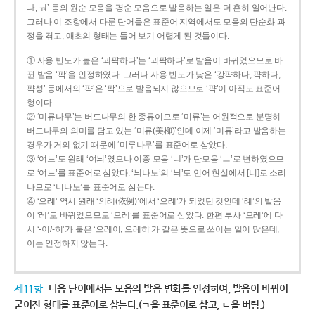
ㅘ, ㅝ’ 등의 원순 모음을 평순 모음으로 발음하는 일은 더 흔히 일어난다.
그러나 이 조항에서 다룬 단어들은 표준어 지역에서도 모음의 단순화 과
정을 겪고, 애초의 형태는 들어 보기 어렵게 된 것들이다.
① 사용 빈도가 높은 ‘괴퍅하다’는 ‘괴팍하다’로 발음이 바뀌었으므로 바
뀐 발음 ‘팍’을 인정하였다. 그러나 사용 빈도가 낮은 ‘강퍅하다, 퍅하다,
퍅성’ 등에서의 ‘퍅’은 ‘팍’으로 발음되지 않으므로 ‘퍅’이 아직도 표준어
형이다.
② ‘미류나무’는 버드나무의 한 종류이므로 ‘미류’는 어원적으로 분명히
버드나무의 의미를 담고 있는 ‘미류(美柳)’인데 이제 ‘미류’라고 발음하는
경우가 거의 없기 때문에 ‘미루나무’를 표준어로 삼았다.
③ ‘여느’도 원래 ‘여늬’였으나 이중 모음 ‘ㅢ’가 단모음 ‘ㅡ’로 변하였으므
로 ‘여느’를 표준어로 삼았다. ‘늬나노’의 ‘늬’도 언어 현실에서 [니]로 소리
나므로 ‘니나노’를 표준어로 삼는다.
④ ‘으례’ 역시 원래 ‘의례(依例)’에서 ‘으례’가 되었던 것인데 ‘례’의 발음
이 ‘레’로 바뀌었으므로 ‘으레’를 표준어로 삼았다. 한편 부사 ‘으레’에 다
시 ‘-이/-히’가 붙은 ‘으레이, 으레히’가 같은 뜻으로 쓰이는 일이 많은데,
이는 인정하지 않는다.
제11항
다음 단어에서는 모음의 발음 변화를 인정하여, 발음이 바뀌어
굳어진 형태를 표준어로 삼는다.(ㄱ을 표준어로 삼고, ㄴ을 버림.)