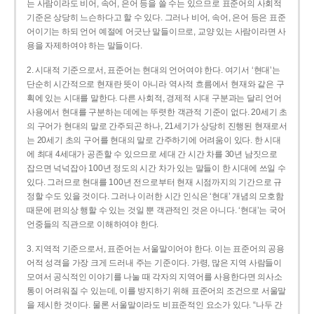
는 사람이라도 비어, 속어, 은어 등을 쓸 수는 있으므로 표준어의 사회적
기준은 상당히 느슨하다고 할 수 있다. 그러나 비어, 속어, 은어 등은 표준
어이기는 하되 언어 예절에 어긋난 말들이므로, 교양 있는 사람이라면 사
용을 자제하여야 하는 말들이다.
2. 시대적 기준으로서, 표준어는 현대의 언어여야 한다. 여기서 ‘현대’는
단순히 시간적으로 현재란 뜻이 아니라 역사적 흐름에서 현재와 같은 구
획에 있는 시대를 말한다. 다른 사회적, 경제적 시대 구분과는 달리 언어
사용에서 현대를 구분하는 데에는 뚜렷한 객관적 기준이 없다. 20세기 초
의 구어가 현대의 말로 간주되곤 하나, 21세기가 상당히 진행된 현재로서
는 20세기 초의 구어를 현대의 말로 간주하기에 어려움이 있다. 한 시대
에 최대 4세대가 공존할 수 있으므로 세대 간 시간 차를 30년 남짓으로
잡으면 넉넉잡아 100년 정도의 시간 차가 있는 말들이 한 시대에 쓰일 수
있다. 그러므로 현대를 100년 전으로부터 현재 시점까지의 기간으로 규
정할 수도 있을 것이다. 그러나 이러한 시간 인식은 ‘현대’ 개념의 모호함
때문에 편의상 행할 수 있는 것일 뿐 객관적인 것은 아니다. ‘현대’는 국어
언중들의 직관으로 이해하여야 한다.
3. 지역적 기준으로서, 표준어는 서울말이어야 한다. 이는 표준어의 공용
어적 성격을 가장 크게 드러내 주는 기준이다. 가령, 많은 지역 사람들이
모여서 공식적인 이야기를 나눌 때 각자의 지역어를 사용한다면 의사소
통이 어려워질 수 있는데, 이를 방지하기 위해 표준어의 조건으로 서울말
을 제시한 것이다. 물론 서울말이라도 비표준적인 요소가 있다. “나두 간