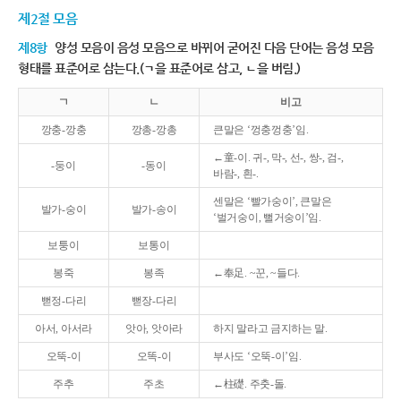
제2절 모음
제8항
양성 모음이 음성 모음으로 바뀌어 굳어진 다음 단어는 음성 모음
형태를 표준어로 삼는다.(ㄱ을 표준어로 삼고, ㄴ을 버림.)
ㄱ
ㄴ
비고
깡충-깡충
깡총-깡총
큰말은 ‘껑충껑충’임.
←童-이. 귀-, 막-, 선-, 쌍-, 검-,
-둥이
-동이
바람-, 흰-.
센말은 ‘빨가숭이’, 큰말은
발가-숭이
발가-송이
‘벌거숭이, 뻘거숭이’임.
보퉁이
보통이
봉죽
봉족
←奉足. ~꾼, ~들다.
뻗정-다리
뻗장-다리
아서, 아서라
앗아, 앗아라
하지 말라고 금지하는 말.
오뚝-이
오똑-이
부사도 ‘오뚝-이’임.
주추
주초
←柱礎. 주춧-돌.