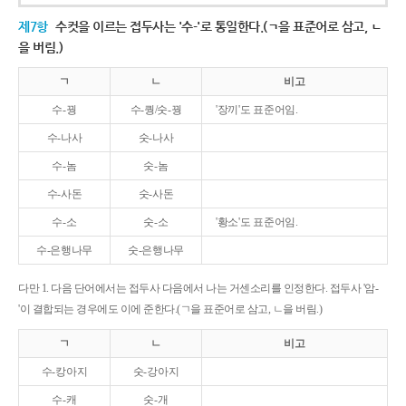
제7항
수컷을 이르는 접두사는 '수-'로 통일한다.(ㄱ을 표준어로 삼고, ㄴ
을 버림.)
ㄱ
ㄴ
비고
수-꿩
수-퀑/숫-꿩
'장끼'도 표준어임.
수-나사
숫-나사
수-놈
숫-놈
수-사돈
숫-사돈
수-소
숫-소
'황소'도 표준어임.
수-은행나무
숫-은행나무
다만 1. 다음 단어에서는 접두사 다음에서 나는 거센소리를 인정한다. 접두사 '암-
'이 결합되는 경우에도 이에 준한다.(ㄱ을 표준어로 삼고, ㄴ을 버림.)
ㄱ
ㄴ
비고
수-캉아지
숫-강아지
수-캐
숫-개