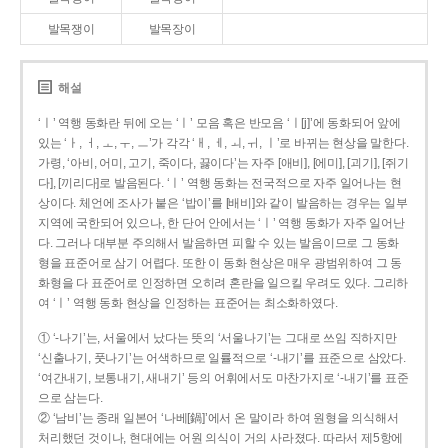
발목쟁이
발목장이
해설
‘ㅣ’ 역행 동화란 뒤에 오는 ‘ㅣ’ 모음 혹은 반모음 ‘ㅣ[j]’에 동화되어 앞에
있는 ‘ㅏ, ㅓ, ㅗ, ㅜ, ㅡ’가 각각 ‘ㅐ, ㅔ, ㅚ, ㅟ, ㅣ’로 바뀌는 현상을 말한다.
가령, ‘아비, 어미, 고기, 죽이다, 끓이다’는 자주 [애비], [에미], [괴기], [쥐기
다], [끼리다]로 발음된다. ‘ㅣ’ 역행 동화는 전국적으로 자주 일어나는 현
상이다. 체언에 조사가 붙은 ‘밥이’를 [배비]와 같이 발음하는 경우는 일부
지역에 국한되어 있으나, 한 단어 안에서는 ‘ㅣ’ 역행 동화가 자주 일어난
다. 그러나 대부분 주의해서 발음하면 피할 수 있는 발음이므로 그 동화
형을 표준어로 삼기 어렵다. 또한 이 동화 현상은 매우 광범위하여 그 동
화형을 다 표준어로 인정하면 오히려 혼란을 일으킬 우려도 있다. 그리하
여 ‘ㅣ’ 역행 동화 현상을 인정하는 표준어는 최소화하였다.
① ‘-나기’는, 서울에서 났다는 뜻의 ‘서울나기’는 그대로 쓰임 직하지만
‘신출나기, 풋나기’는 어색하므로 일률적으로 ‘-내기’를 표준으로 삼았다.
‘여간내기, 보통내기, 새내기’ 등의 어휘에서도 마찬가지로 ‘-내기’를 표준
으로 삼는다.
② ‘남비’는 종래 일본어 ‘나베[鍋]’에서 온 말이라 하여 원형을 의식해서
처리했던 것이나, 현대에는 어원 의식이 거의 사라졌다. 따라서 제5항에