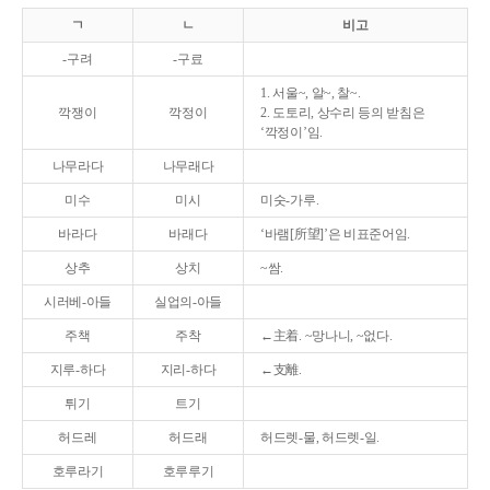
ㄱ
ㄴ
비고
-구려
-구료
1. 서울~, 알~, 찰~.
깍쟁이
깍정이
2. 도토리, 상수리 등의 받침은
‘깍정이’임.
나무라다
나무래다
미수
미시
미숫-가루.
바라다
바래다
‘바램[所望]’은 비표준어임.
상추
상치
~쌈.
시러베-아들
실업의-아들
주책
주착
←主着. ~망나니, ~없다.
지루-하다
지리-하다
←支離.
튀기
트기
허드레
허드래
허드렛-물, 허드렛-일.
호루라기
호루루기