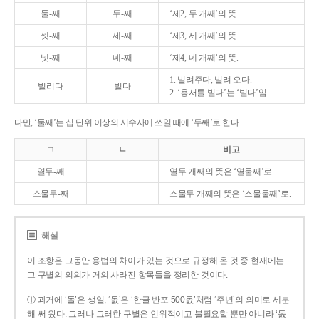
둘-째
두-째
‘제2, 두 개째’의 뜻.
셋-째
세-째
‘제3, 세 개째’의 뜻.
넷-째
네-째
‘제4, 네 개째’의 뜻.
1. 빌려주다, 빌려 오다.
빌리다
빌다
2. ‘용서를 빌다’는 ‘빌다’임.
다만, ‘둘째’는 십 단위 이상의 서수사에 쓰일 때에 ‘두째’로 한다.
ㄱ
ㄴ
비고
열두-째
열두 개째의 뜻은 ‘열둘째’로.
스물두-째
스물두 개째의 뜻은 ‘스물둘째’로.
해설
이 조항은 그동안 용법의 차이가 있는 것으로 규정해 온 것 중 현재에는
그 구별의 의의가 거의 사라진 항목들을 정리한 것이다.
① 과거에 ‘돌’은 생일, ‘돐’은 ‘한글 반포 500돐’처럼 ‘주년’의 의미로 세분
해 써 왔다. 그러나 그러한 구별은 인위적이고 불필요할 뿐만 아니라 ‘돐