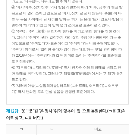
라요’도 ‘나무랬다, 나무래요’를 취하지 않는다.
④ ‘미시/미수, 상치/상추’ 역시 발음의 변화에 따라 ‘미수, 상추’가 현실 발
음으로 더 널리 쓰이고 있으므로 ‘미시, 상치’로 쓰지 않는다. 종(種)이 다
른 두 동물 사이에서 난 새끼를 말하는 ‘튀기’는 원래 ‘트기’였으나 발음이
변하여 ‘튀기’가 되었고 이 말이 널리 쓰이므로 표준어로 삼았다.
⑤ ‘주책(←주착, 主着)’은 한자어 형태를 버리고 변한 형태를 취한 것이
다. 그런데 ‘주착’이 원래 일정하게 자리 잡힌 주장이나 판단력이라는 뜻
이었으므로 ‘주책없다’가 표준어이고 ‘주책이다’는 비표준형이었으나,
‘주책’의 의미로서 ‘일정한 줏대가 없이 되는대로 하는 짓’을 인정함에 따
라 2016년에는 ‘주책없다’와 같은 의미로 쓰이는 ‘주책이다’를 표준형으
로 인정하였다.
⑥ ‘지루하다(←지리하다, 支離--)’ 역시 한자어 어원의 형태를 버리고 변
한 형태를 취한 것이다. 그러나 ‘지리멸렬(支離滅裂)’에서는 ‘지리’가 유지
되고 있다.
⑦ ‘시러베아들(←실업의아들), 허드레(←허드래), 호루라기(←호루루
기)’ 역시 변화된 후의 현실 발음을 반영한 표준어이다.
제12항
‘웃-’ 및 ‘윗-’은 명사 ‘위’에 맞추어 ‘윗-’으로 통일한다.(ㄱ을 표준
어로 삼고, ㄴ을 버림.)
ㄱ
ㄴ
비고