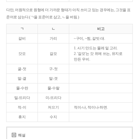
다만, 어원적으로 원형에 더 가까운 형태가 아직 쓰이고 있는 경우에는, 그것을 표
준어로 삼는다.(ㄱ을 표준어로 삼고, ㄴ을 버림.)
ㄱ
ㄴ
비고
갈비
가리
~구이, ~찜, 갈빗-대.
1. 사기 만드는 물레 밑 고리.
갓모
갈모
2. '갈모'는 갓 위에 쓰는, 유지로
만든 우비.
굴-젓
구-젓
말-곁
말-겻
물-수란
물-수랄
밀-뜨리다
미-뜨리다
적-이
저으기
적이-나, 적이나-하면.
휴지
수지
해설