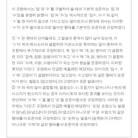
이 조항에서는 ‘암’과 ‘수’를 구별하여 쓸 때의 기본적 표준어는 ‘암’과
‘수’임을 분명히 밝혔다. ‘암’과 ‘수’는 역사적으로 ‘암ㅎ, 수ㅎ’과 같이
‘ㅎ’을 맨 마지막 음으로 가지고 있는 말이었으나 현대에 와서는 이러한
‘ㅎ’이 모두 떨어졌으므로 떨어진 형태를 기본적인 표준어로 규정하였다.
① ‘ㅎ’은 현대의 단어들에도 그 발음의 흔적이 많이 남아 있는데, 이
‘ㅎ’이 뒤의 예사소리와 결합하면 거센소리로 축약되는 일이 흔하여 이
조항에서 부가적으로 규정하였다. 즉 ‘암ㅎ’에 ‘개, 닭, 병아리’가 결합하
면 각각 ‘암캐, 암탉, 암평아리’가 되고 ‘수ㅎ’에 ‘개, 닭, 병아리’가 결합하
면 각각 ‘수캐, 수탉, 수평아리’가 되는 언어 현실을 존중하였다. 이러한
축약은 ‘다만 1’ 규정에서 언급한 예들에만 해당되는 것이므로 ‘암ㅎ, 수
ㅎ’에 ‘고양이’가 결합하더라도 ‘암고양이, 수고양이’와 같은 형태가 표준
어가 된다. 발음도 [암고양이], [수고양이]가 표준 발음이다.
② ‘수’와 뒤의 말이 결합할 때, 발음상 [ㄴ(ㄴ)] 첨가가 일어나거나 뒤의 예
사소리가 된소리가 되는 경우 사이시옷과 유사한 효과를 보이는 것이라
판단하여 ‘수’에 ‘ㅅ’을 붙인 ‘숫’을 표준어형으로 규정하였다. 이러한 경
우에는 ‘다만 2’ 규정에서 언급한 예들만 해당한다. ‘숫양, 숫염소’는 발음
이 [순냥], [순념소]이지 [수양], [수염소]가 아니므로 ‘수양, 수염소’와 같은
형태를 비표준어로 규정하였다. 또 ‘숫쥐’는 발음이 [숟쮜]이지 [수쥐]가
아니므로 ‘수쥐’와 같은 형태를 비표준어로 규정하였다.