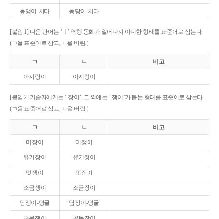
동댕이-치다
동당이-치다
[붙임 1] 다음 단어는 ‘ㅣ’ 역행 동화가 일어나지 아니한 형태를 표준어로 삼는다.
(ㄱ을 표준어로 삼고, ㄴ을 버림.)
ㄱ
ㄴ
비고
아지랑이
아지랭이
[붙임 2] 기술자에게는 ‘-장이’, 그 외에는 ‘-쟁이’가 붙는 형태를 표준어로 삼는다.
(ㄱ을 표준어로 삼고, ㄴ을 버림.)
ㄱ
ㄴ
비고
미장이
미쟁이
유기장이
유기쟁이
멋쟁이
멋장이
소금쟁이
소금장이
담쟁이-덩굴
담장이-덩굴
골목쟁이
골목장이