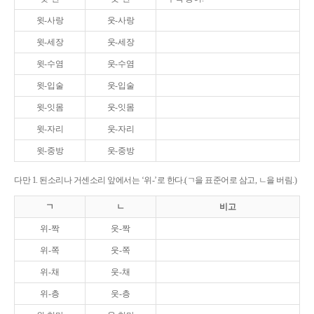
윗-사랑
웃-사랑
윗-세장
웃-세장
윗-수염
웃-수염
윗-입술
웃-입술
윗-잇몸
웃-잇몸
윗-자리
웃-자리
윗-중방
웃-중방
다만 1. 된소리나 거센소리 앞에서는 ‘위-’로 한다.(ㄱ을 표준어로 삼고, ㄴ을 버림.)
ㄱ
ㄴ
비고
위-짝
웃-짝
위-쪽
웃-쪽
위-채
웃-채
위-층
웃-층