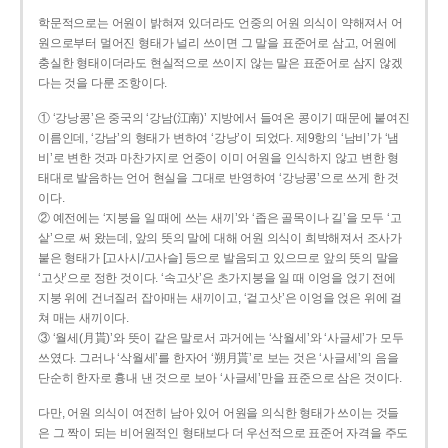
학문적으로는 어원이 밝혀져 있더라도 언중의 어원 의식이 약해져서 어
원으로부터 멀어진 형태가 널리 쓰이면 그 말을 표준어로 삼고, 어원에
충실한 형태이더라도 현실적으로 쓰이지 않는 말은 표준어로 삼지 않겠
다는 것을 다룬 조항이다.
① ‘강낭콩’은 중국의 ‘강남(江南)’ 지방에서 들여온 콩이기 때문에 붙여진
이름인데, ‘강남’의 형태가 변하여 ‘강낭’이 되었다. 제9항의 ‘남비’가 ‘냄
비’로 변한 것과 마찬가지로 언중이 이미 어원을 인식하지 않고 변한 형
태대로 발음하는 언어 현실을 그대로 반영하여 ‘강낭콩’으로 쓰게 한 것
이다.
② 예전에는 ‘지붕을 일 때에 쓰는 새끼’와 ‘좁은 골목이나 길’을 모두 ‘고
샅’으로 써 왔는데, 앞의 뜻의 말에 대해 어원 의식이 희박해져서 조사가
붙은 형태가 [고사시/고사슬] 등으로 발음되고 있으므로 앞의 뜻의 말을
‘고삿’으로 정한 것이다. ‘속고삿’은 초가지붕을 일 때 이엉을 얹기 전에
지붕 위에 건너질러 잡아매는 새끼이고, ‘겉고삿’은 이엉을 얹은 위에 걸
쳐 매는 새끼이다.
③ ‘월세(月貰)’와 뜻이 같은 말로서 과거에는 ‘삭월세’와 ‘사글세’가 모두
쓰였다. 그러나 ‘삭월세’를 한자어 ‘朔月貰’로 보는 것은 ‘사글세’의 음을
단순히 한자로 흉내 낸 것으로 보아 ‘사글세’만을 표준으로 삼은 것이다.
다만, 어원 의식이 여전히 남아 있어 어원을 의식한 형태가 쓰이는 것들
은 그 짝이 되는 비어원적인 형태보다 더 우선적으로 표준어 자격을 주도