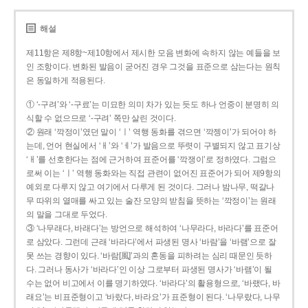
해설
제11항은 제8항~제10항에서 제시한 모음 변화에 속하지 않는 예들을 보
인 조항이다. 변화된 발음이 굳어진 경우 그것을 표준으로 삼는다는 원칙
은 동일하게 적용된다.
① ‘-구려’와 ‘-구료’는 미묘한 의미 차가 있는 듯도 하나 언중이 분명히 의
식할 수 없으므로 ‘-구려’ 쪽만 살린 것이다.
② 원래 ‘깍정이’였던 말이 ‘ㅣ’ 역행 동화를 겪으면 ‘깍젱이’가 되어야 하
는데, 언어 현실에서 ‘ㅐ’와 ‘ㅔ’가 발음으로 뚜렷이 구별되지 않고 표기상
‘ㅐ’를 선호한다는 점에 근거하여 표준어를 ‘깍쟁이’로 정하였다. 그럼으
로써 이는 ‘ㅣ’ 역행 동화와는 직접 관련이 없어진 표준어가 되어 제9항의
예외로 다루지 않고 여기에서 다루게 된 것이다. 그러나 밤나무, 떡갈나
무 따위의 열매를 싸고 있는 술잔 모양의 받침을 뜻하는 ‘깍정이’는 원래
의 말을 그대로 두었다.
③ ‘나무래다, 바래다’는 방언으로 해석하여 ‘나무라다, 바라다’를 표준어
로 삼았다. 그런데 근래 ‘바라다’에서 파생된 명사 ‘바람’을 ‘바램’으로 잘
못 쓰는 경향이 있다. ‘바람[風]’과의 혼동을 피하려는 심리 때문인 듯하
다. 그러나 동사가 ‘바라다’인 이상 그로부터 파생된 명사가 ‘바램’이 될
수는 없어 비고에서 이를 명기하였다. ‘바라다’의 활용형으로, ‘바랬다, 바
래요’는 비표준형이고 ‘바랐다, 바라요’가 표준형이 된다. ‘나무랐다, 나무