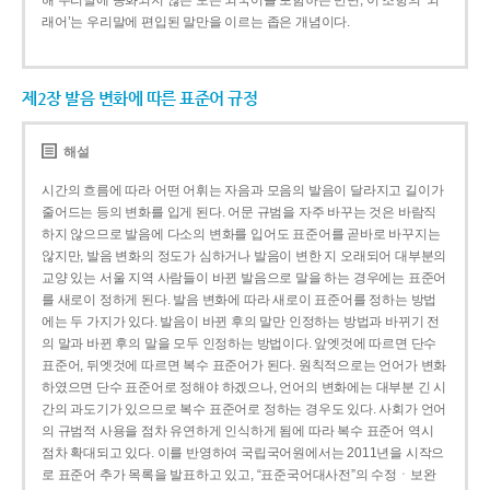
해 우리말에 동화되지 않은 모든 외국어를 포함하는 반면, 이 조항의 ‘외
래어’는 우리말에 편입된 말만을 이르는 좁은 개념이다.
제2장 발음 변화에 따른 표준어 규정
해설
시간의 흐름에 따라 어떤 어휘는 자음과 모음의 발음이 달라지고 길이가
줄어드는 등의 변화를 입게 된다. 어문 규범을 자주 바꾸는 것은 바람직
하지 않으므로 발음에 다소의 변화를 입어도 표준어를 곧바로 바꾸지는
않지만, 발음 변화의 정도가 심하거나 발음이 변한 지 오래되어 대부분의
교양 있는 서울 지역 사람들이 바뀐 발음으로 말을 하는 경우에는 표준어
를 새로이 정하게 된다. 발음 변화에 따라 새로이 표준어를 정하는 방법
에는 두 가지가 있다. 발음이 바뀐 후의 말만 인정하는 방법과 바뀌기 전
의 말과 바뀐 후의 말을 모두 인정하는 방법이다. 앞엣것에 따르면 단수
표준어, 뒤엣것에 따르면 복수 표준어가 된다. 원칙적으로는 언어가 변화
하였으면 단수 표준어로 정해야 하겠으나, 언어의 변화에는 대부분 긴 시
간의 과도기가 있으므로 복수 표준어로 정하는 경우도 있다. 사회가 언어
의 규범적 사용을 점차 유연하게 인식하게 됨에 따라 복수 표준어 역시
점차 확대되고 있다. 이를 반영하여 국립국어원에서는 2011년을 시작으
로 표준어 추가 목록을 발표하고 있고, “표준국어대사전”의 수정ㆍ보완