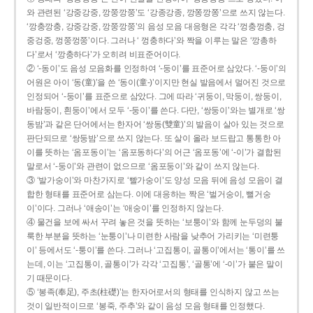
와 관련된 ‘강중강중, 깡쭝깡쭝’도 ‘강종강종, 깡쫑깡쫑’으로 쓰지 않는다.
‘깡충깡충, 강중강중, 깡쭝깡쭝’의 음성 모음 대응형은 각각 ‘껑충껑충, 겅
중겅중, 껑쭝껑쭝’이다. 그러나 ‘ 껑충하다’와 짝을 이루는 말은 ‘깡총하
다’로서 ‘깡충하다’가 오히려 비표준어이다.
② ‘-동이’도 음성 모음화를 인정하여 ‘-둥이’를 표준어로 삼았다. ‘-둥이’의
어원은 아이 ‘동(童)’을 쓴 ‘동이(童-)’이지만 현실 발음에서 멀어진 것으로
인정되어 ‘-둥이’를 표준으로 삼았다. 그에 따라 ‘귀둥이, 막둥이, 쌍둥이,
바람둥이, 흰둥이’에서 모두 ‘-둥이’를 쓴다. 다만, ‘쌍둥이’와는 별개로 ‘쌍
동밤’과 같은 단어에서는 한자어 ‘쌍동(雙童)’의 발음이 살아 있는 것으로
판단되므로 ‘쌍둥밤’으로 쓰지 않는다. 또 살이 올라 보드랍고 통통한 아
이를 뜻하는 ‘옴포동이’는 ‘옴포동하다’의 어근 ‘옴포동’에 ‘-이’가 결합된
말로서 ‘-둥이’와 관련이 없으므로 ‘옴포둥이’와 같이 쓰지 않는다.
③ ‘발가숭이’와 마찬가지로 ‘빨가숭이’도 양성 모음 뒤에 음성 모음이 결
합한 형태를 표준어로 삼는다. 이에 대응하는 짝은 ‘벌거숭이, 뻘거숭
이’이다. 그러나 ‘애송이’는 ‘애숭이’를 인정하지 않는다.
④ 물건을 보에 싸서 꾸려 놓은 것을 뜻하는 ‘보퉁이’와 함께 눈두덩의 불
룩한 부분을 뜻하는 ‘눈퉁이’나 미련한 사람을 낮추어 가리키는 ‘미련퉁
이’ 등에서도 ‘-퉁이’를 쓴다. 그러나 ‘고집통이, 골통이’에서는 ‘통이’를 쓰
는데, 이는 ‘고집통이, 골통이’가 각각 ‘고집통’, ‘골통’에 ‘-이’가 붙은 말이
기 때문이다.
⑤ ‘봉족(奉足), 주초(柱礎)’는 한자어로서의 형태를 인식하지 않고 쓰는
것이 일반적이므로 ‘봉죽, 주추’와 같이 음성 모음 형태를 인정했다.