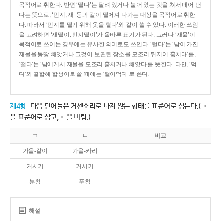
목적어로 취한다. 반면 ‘떨다’는 달려 있거나 붙어 있는 것을 쳐서 떼어 낸
다는 뜻으로, ‘먼지, 재’ 등과 같이 떨어져 나가는 대상을 목적어로 취한
다. 따라서 ‘먼지를 떨기 위해 옷을 털다’와 같이 쓸 수 있다. 이러한 쓰임
을 고려하면 ‘재떨이, 먼지떨이’가 올바른 표기가 된다. 그러나 ‘재물’이
목적어로 쓰이는 경우에는 유사한 의미로도 쓰인다. ‘털다’는 ‘남이 가진
재물을 몽땅 빼앗거나 그것이 보관된 장소를 모조리 뒤지어 훔치다’를,
‘떨다’는 ‘남에게서 재물을 모조리 훔치거나 빼앗다’를 뜻한다. 다만, ‘먹
다’와 결합해 합성어로 쓸 때에는 ‘털어먹다’로 쓴다.
제4항
다음 단어들은 거센소리로 나지 않는 형태를 표준어로 삼는다.(ㄱ
을 표준어로 삼고, ㄴ을 버림.)
ㄱ
ㄴ
비고
가을-갈이
가을-카리
거시기
거시키
분침
푼침
해설