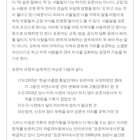
다.”와 같은 말에서 ‘두’는 서울말이기는 하지만 표준어는 아니다. 교양 있
는 사람은 오랜 문자 언어의 관습적 쓰임에 영향을 받아 ‘도’라고 쓰는 것
이 옳다고 믿기 때문이다. 따라서 서울말은 서울 지역의 말을 바탕으로
하되 언중들의 교양 의식을 반영한 말이라고 할 수 있다. 서울말을 표준
어의 조건으로 한다는 이러한 규정을 어떤 지역어를 사용하면 안 된다는
뜻으로 오해하면 안 된다. 표준어는 교육, 방송, 공식적 담화 등에서 써야
할 말이지 지역 사람들끼리 편하게 대화하는 경우에까지 꼭 써야 하는 말
이 아니다. 오히려 여러 지역어는 지역의 문화적 가치를 보존하는 소중한
자산이기도 하고 지역 사람들의 연대 의식을 강화하는 긍정적 기능을 하
기도 한다.
표준어 규정의 실제적인 대상은 다음과 같다.
(가) 1933년 ‘한글 마춤법 통일안’에서 표준어로 규정하였던 형태
가 그동안 자연스러운 언어 변화에 의해 고형(古形)이 된 것
(나) 1933년 당시 미처 사정의 대상이 되지 않아 표준어로서의 자
격을 인정받을 기회가 없었던 것
(다) 각 사전에서 달리 처리하여 정리가 필요한 것
(라) 방언, 신조어 등이 세력을 얻어 표준어 자리를 굳혀 가던 것
그러나 수많은 어휘의 표준어형을 규정에서 다 예시할 수는 없다. 이러한
한계를 보완하고자 국립국어원에서는 인터넷으로 “표준국어대사전”을
제공하고 있다. 인터넷판 “표준국어대사전”은 1999년에 초판이 발간된