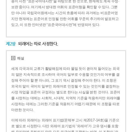
종이 사전 “표준국어대사전”을 바탕으로 한 것으로, 현재에도 계속 수정·
보완 중이다. 여기에서 방대한 어휘의 표준어형을 확인할 수 있다. 그뿐
만 아니라 국립국어원에서는 시간의 흐름에 따라 과거에는 비표준어였
지만 현재에는 표준어로 인정될 만한 어휘를 꾸준히 추가하여 발표하고
있고, 이 또한 인터넷판 “표준국어대사전”에 반영되어 있다.
제2항
외래어는 따로 사정한다.
해설
세계 각국과의 교류가 활발해짐에 따라 물밀 듯이 쏟아져 들어오는 외국
의 말은 지속적으로 조사하여 국어의 일부로 수용할 것인가의 여부를 결
정해 주어야 할 뿐 아니라, 그 표기 역시 결정해 주어야 한다. 이 조항은
외국의 말이 국어의 일부인 외래어로 인정될 수 있는 것인지를 결정하는
사정 작업을 표준어 규정과는 별도로 한다는 사실을 밝힌 것이다. 표준어
를 사정하는 데에는 사회적, 시대적, 지역적 기준을 적용하지만 외래어를
사정하는 데에는 그러한 기준을 적용하기 어렵기 때문에 이 조항을 따로
마련한 것이다.
이에 따라 외래어는 외래어 표기법(문체부 고시 제2017-14호)을 기준으
로 별도로 사정한다. 다만 외래어 표기법의 ‘외래어’가 고유 명사를 포함