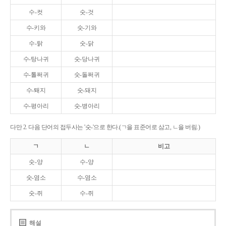
수-컷
숫-것
수-키와
숫-기와
수-탉
숫-닭
수-탕나귀
숫-당나귀
수-톨쩌귀
숫-돌쩌귀
수-퇘지
숫-돼지
수-평아리
숫-병아리
다만 2. 다음 단어의 접두사는 '숫-'으로 한다.(ㄱ을 표준어로 삼고, ㄴ을 버림.)
ㄱ
ㄴ
비고
숫-양
수-양
숫-염소
수-염소
숫-쥐
수-쥐
해설