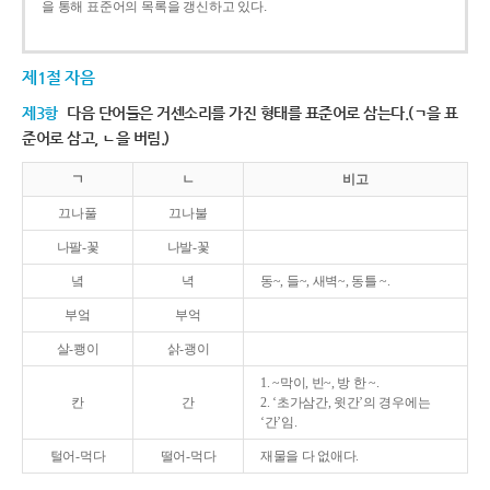
을 통해 표준어의 목록을 갱신하고 있다.
제1절 자음
제3항
다음 단어들은 거센소리를 가진 형태를 표준어로 삼는다.(ㄱ을 표
준어로 삼고, ㄴ을 버림.)
ㄱ
ㄴ
비고
끄나풀
끄나불
나팔-꽃
나발-꽃
녘
녁
동~, 들~, 새벽~, 동틀 ~.
부엌
부억
살-쾡이
삵-괭이
1. ~막이, 빈~, 방 한 ~.
칸
간
2. ‘초가삼간, 윗간’의 경우에는
‘간’임.
털어-먹다
떨어-먹다
재물을 다 없애다.