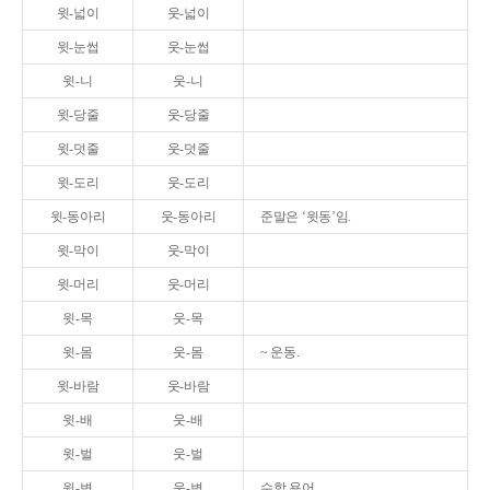
윗-넓이
웃-넓이
윗-눈썹
웃-눈썹
윗-니
웃-니
윗-당줄
웃-당줄
윗-덧줄
웃-덧줄
윗-도리
웃-도리
윗-동아리
웃-동아리
준말은 ‘윗동’임.
윗-막이
웃-막이
윗-머리
웃-머리
윗-목
웃-목
윗-몸
웃-몸
~ 운동.
윗-바람
웃-바람
윗-배
웃-배
윗-벌
웃-벌
윗-변
웃-변
수학 용어.