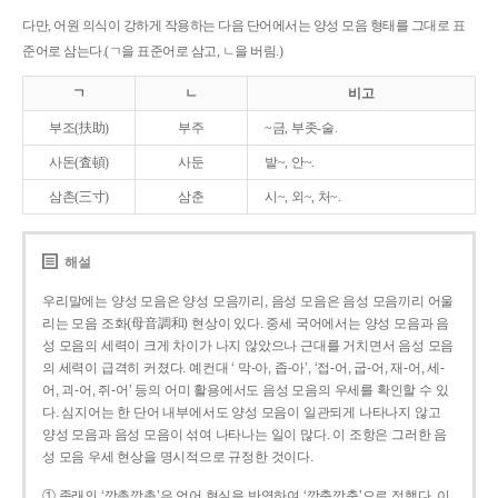
다만, 어원 의식이 강하게 작용하는 다음 단어에서는 양성 모음 형태를 그대로 표
준어로 삼는다.(ㄱ을 표준어로 삼고, ㄴ을 버림.)
ㄱ
ㄴ
비고
부조(扶助)
부주
~금, 부좃-술.
사돈(査頓)
사둔
밭~, 안~.
삼촌(三寸)
삼춘
시~, 외~, 처~.
해설
우리말에는 양성 모음은 양성 모음끼리, 음성 모음은 음성 모음끼리 어울
리는 모음 조화(母音調和) 현상이 있다. 중세 국어에서는 양성 모음과 음
성 모음의 세력이 크게 차이가 나지 않았으나 근대를 거치면서 음성 모음
의 세력이 급격히 커졌다. 예컨대 ‘ 막-아, 좁-아’, ‘접-어, 굽-어, 재-어, 세-
어, 괴-어, 쥐-어’ 등의 어미 활용에서도 음성 모음의 우세를 확인할 수 있
다. 심지어는 한 단어 내부에서도 양성 모음이 일관되게 나타나지 않고
양성 모음과 음성 모음이 섞여 나타나는 일이 많다. 이 조항은 그러한 음
성 모음 우세 현상을 명시적으로 규정한 것이다.
① 종래의 ‘깡총깡총’은 언어 현실을 반영하여 ‘깡충깡충’으로 정했다. 이