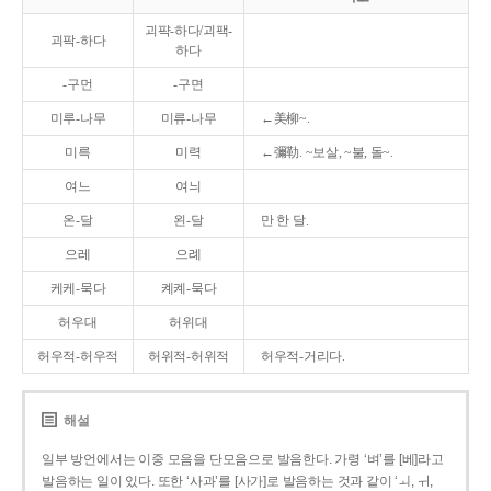
괴퍅-하다/괴팩-
괴팍-하다
하다
-구먼
-구면
미루-나무
미류-나무
←美柳~.
미륵
미력
←彌勒. ~보살, ~불, 돌~.
여느
여늬
온-달
왼-달
만 한 달.
으레
으례
케케-묵다
켸켸-묵다
허우대
허위대
허우적-허우적
허위적-허위적
허우적-거리다.
해설
일부 방언에서는 이중 모음을 단모음으로 발음한다. 가령 ‘벼’를 [베]라고
발음하는 일이 있다. 또한 ‘사과’를 [사가]로 발음하는 것과 같이 ‘ㅚ, ㅟ,