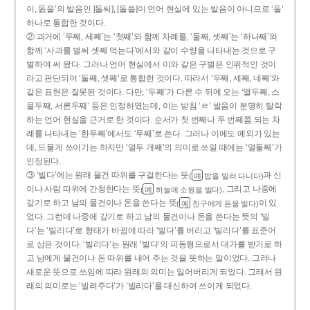
이, 돐을’의 발음인 [돌씨], [돌쓸]이 언어 현실에 있는 발음이 아니므로 ‘돌’
하나로 통합한 것이다.
② 과거에 ‘두째, 세째’는 ‘첫째’와 함께 차례를, ‘둘째, 셋째’는 ‘하나째’와
함께 ‘사과를 벌써 셋째 먹는다’에서와 같이 수량을 나타내는 것으로 구
별하여 써 왔다. 그러나 언어 현실에서 이와 같은 구별은 인위적인 것이
라고 판단되어 ‘둘째, 셋째’로 통합한 것이다. 따라서 ‘두째, 세째, 네째’와
같은 표현은 잘못된 것이다. 다만, ‘두째’가 다른 수 뒤에 오는 ‘열두째, 스
물두째, 서른두째’ 등은 인정하였는데, 이는 받침 ‘ㄹ’ 발음이 분명히 탈락
하는 언어 현실을 근거로 한 것이다. 순서가 첫 번째나 두 번째쯤 되는 차
례를 나타내는 ‘한두째’에서도 ‘두째’로 쓴다. 그러나 이에도 예외가 있는
데, 드물게 쓰이기는 하지만 ‘열두 개째’의 의미로 쓰일 때에는 ‘열둘째’가
인정된다.
③ ‘빌다’에는 원래 물건 따위를 구걸한다는 뜻
과 신
(
밥을 빌러 다니다)
예
이나 사람 따위에 간청한다는 뜻
, 그리고 나중에
(
하늘에 소원을 빌다)
예
갚기로 하고 남의 물건이나 돈을 쓴다는 뜻
이 있
(
친구에게 돈을 빌다)
예
었다. 그런데 나중에 갚기로 하고 남의 물건이나 돈을 쓴다는 뜻의 ‘빌
다’는 ‘빌리다’로 형태가 바뀜에 따라 ‘빌다’를 버리고 ‘빌리다’를 표준어
로 삼은 것이다. ‘빌리다’는 원래 ‘빌다’의 피동형으로서 대가를 받기로 하
고 남에게 물건이나 돈 따위를 내어 주는 것을 뜻하는 말이었다. 그러나
새로운 뜻으로 쓰임에 따라 원래의 의미는 잃어버리게 되었다. 그래서 원
래의 의미로는 ‘빌려주다’가 ‘빌리다’를 대신하여 쓰이게 되었다.