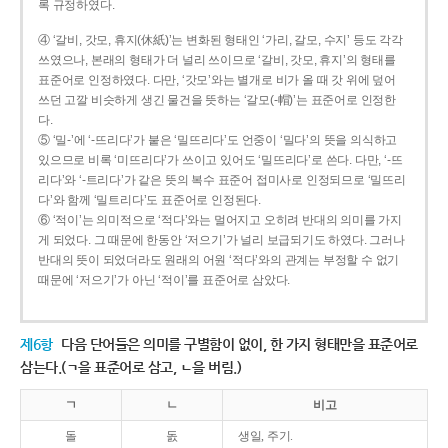
록 규정하였다.
④ ‘갈비, 갓모, 휴지(休紙)’는 변화된 형태인 ‘가리, 갈모, 수지’ 등도 각각
쓰였으나, 본래의 형태가 더 널리 쓰이므로 ‘갈비, 갓모, 휴지’의 형태를
표준어로 인정하였다. 다만, ‘갓모’와는 별개로 비가 올 때 갓 위에 덮어
쓰던 고깔 비슷하게 생긴 물건을 뜻하는 ‘갈모(-帽)’는 표준어로 인정한
다.
⑤ ‘밀-’에 ‘-뜨리다’가 붙은 ‘밀뜨리다’도 언중이 ‘밀다’의 뜻을 의식하고
있으므로 비록 ‘미뜨리다’가 쓰이고 있어도 ‘밀뜨리다’로 쓴다. 다만, ‘-뜨
리다’와 ‘-트리다’가 같은 뜻의 복수 표준어 접미사로 인정되므로 ‘밀뜨리
다’와 함께 ‘밀트리다’도 표준어로 인정된다.
⑥ ‘적이’는 의미적으로 ‘적다’와는 멀어지고 오히려 반대의 의미를 가지
게 되었다. 그 때문에 한동안 ‘저으기’가 널리 보급되기도 하였다. 그러나
반대의 뜻이 되었더라도 원래의 어원 ‘적다’와의 관계는 부정할 수 없기
때문에 ‘저으기’가 아닌 ‘적이’를 표준어로 삼았다.
제6항
다음 단어들은 의미를 구별함이 없이, 한 가지 형태만을 표준어로
삼는다.(ㄱ을 표준어로 삼고, ㄴ을 버림.)
ㄱ
ㄴ
비고
돌
돐
생일, 주기.