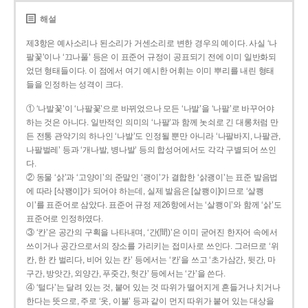
해설
제3항은 예사소리나 된소리가 거센소리로 변한 경우의 예이다. 사실 ‘나
팔꽃’이나 ‘끄나풀’ 등은 이 표준어 규정이 공표되기 전에 이미 일반화되
었던 형태들이다. 이 점에서 여기 예시한 어휘는 이미 뿌리를 내린 형태
들을 인정하는 성격이 크다.
① ‘나발꽃’이 ‘나팔꽃’으로 바뀌었으나 모든 ‘나발’을 ‘나팔’로 바꾸어야
하는 것은 아니다. 일반적인 의미의 ‘나팔’과 함께 놋쇠로 긴 대롱처럼 만
든 전통 관악기의 하나인 ‘나발’도 인정될 뿐만 아니라 ‘나팔바지, 나팔관,
나팔벌레’ 등과 ‘개나발, 병나발’ 등의 합성어에서도 각각 구별되어 쓰인
다.
② 동물 ‘삵’과 ‘고양이’의 준말인 ‘괭이’가 결합한 ‘삵괭이’는 표준 발음법
에 따라 [삭꽹이]가 되어야 하는데, 실제 발음은 [살쾡이]이므로 ‘살쾡
이’를 표준어로 삼았다. 표준어 규정 제26항에서는 ‘살쾡이’와 함께 ‘삵’도
표준어로 인정하였다.
③ ‘칸’은 공간의 구획을 나타내며, ‘간(間)’은 이미 굳어진 한자어 속에서
쓰이거나 공간으로서의 장소를 가리키는 접미사로 쓰인다. 그러므로 ‘위
칸, 한 칸 벌리다, 비어 있는 칸’ 등에서는 ‘칸’을 쓰고 ‘초가삼간, 뒷간, 마
구간, 방앗간, 외양간, 푸줏간, 헛간’ 등에서는 ‘간’을 쓴다.
④ ‘털다’는 달려 있는 것, 붙어 있는 것 따위가 떨어지게 흔들거나 치거나
한다는 뜻으로, 주로 ‘옷, 이불’ 등과 같이 먼지 따위가 붙어 있는 대상을