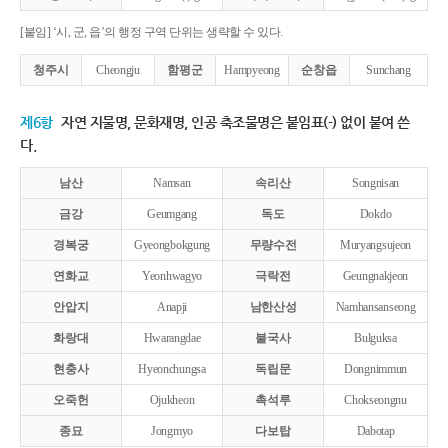
[붙임] ‘시, 군, 읍’의 행정 구역 단위는 생략할 수 있다.
청주시
Cheongju
함평군
Hampyeong
순창읍
Sunchang
제6항
자연 지물명, 문화재명, 인공 축조물명은 붙임표(-) 없이 붙여 쓴
다.
남산
Namsan
속리산
Songnisan
금강
Geumgang
독도
Dokdo
경복궁
Gyeongbokgung
무량수전
Muryangsujeon
연화교
Yeonhwagyo
극락전
Geungnakjeon
안압지
Anapji
남한산성
Namhansanseong
화랑대
Hwarangdae
불국사
Bulguksa
현충사
Hyeonchungsa
독립문
Dongnimmun
오죽헌
Ojukheon
촉석루
Chokseongnu
종묘
Jongmyo
다보탑
Dabotap