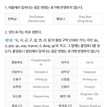
1. 이름에서 일어나는 음운 변화는 표기에 반영하지 않는다.
Han Boknam
Hong Bitna
한복남
홍빛나
(Han Bok-nam)
(Hong Bit-na)
2. 성의 표기는 따로 정한다.
제5항
‘도, 시, 군, 구, 읍, 면, 리, 동’의 행정 구역 단위와 ‘가’는 각각 ‘do,
si, gun, gu, eup, myeon, ri, dong, ga’로 적고, 그 앞에는 붙임표(-)를 넣
는다. 붙임표(-) 앞뒤에서 일어나는 음운 변화는 표기에 반영하지 않는다.
Chungcheongbuk-
충청북도
제주도
Jeju-do
do
의정부시
Uijeongbu-si
양주군
Yangju-gun
도봉구
Dobong-gu
신창읍
Sinchang-eup
삼죽면
Samjuk-myeon
인왕리
Inwang-ri
Bongcheon 1(il)-
당산동
Dangsan-dong
봉천 1동
dong
종로 2가
Jongno 2(i)-ga
퇴계로 3가
Toegyero 3(sam)-ga