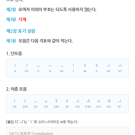
제2항
로마자 이외의 부호는 되도록 사용하지 않는다.
제3항
삭제
제2장 표기 일람
제1항
모음은 다음 각호와 같이 적는다.
1. 단모음
ㅏ
ㅓ
ㅗ
ㅜ
ㅡ
ㅣ
ㅐ
ㅔ
ㅚ
ㅟ
a
eo
o
u
eu
i
ae
e
oe
wi
2. 이중 모음
ㅑ
ㅕ
ㅛ
ㅠ
ㅒ
ㅖ
ㅘ
ㅙ
ㅝ
ㅞ
ㅢ
ya
yeo
yo
yu
yae
ye
wa
wae
wo
we
ui
[붙임 1] ‘ㅢ’는 ‘ㅣ’로 소리 나더라도 ui로 적는다.
(보기) 광희문 Gwanghuimun