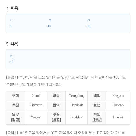
4. 비음
ㄴ
ㅁ
ㅇ
n
m
ng
5. 유음
ㄹ
r, l
[붙임 1] ‘ㄱ, ㄷ, ㅂ’은 모음 앞에서는 ‘g, d, b’로, 자음 앞이나 어말에서는 ‘k, t, p’로
적는다.([ ] 안의 발음에 따라 표기함.)
구미
Gumi
영동
Yeongdong
백암
Baegam
옥천
Okcheon
합덕
Hapdeok
호법
Hobeop
월곶
벚꽃
한밭
Wolgot
beotkkot
Hanbat
[월곧]
[벋꼳]
[한받]
[붙임 2] ‘ㄹ’은 모음 앞에서는 ‘r’로, 자음 앞이나 어말에서는 ‘l’로 적는다. 단, ‘ㄹ