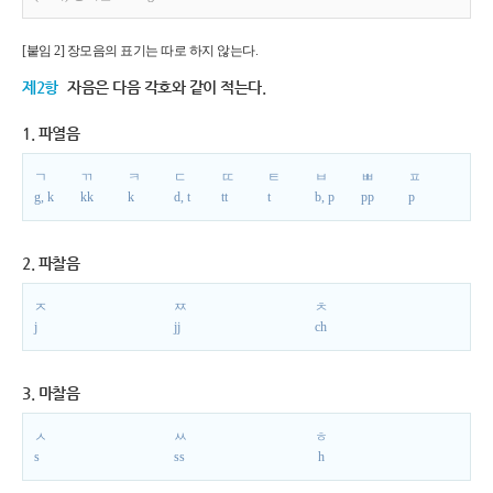
[붙임 2] 장모음의 표기는 따로 하지 않는다.
제2항
자음은 다음 각호와 같이 적는다.
1. 파열음
ㄱ
ㄲ
ㅋ
ㄷ
ㄸ
ㅌ
ㅂ
ㅃ
ㅍ
g, k
kk
k
d, t
tt
t
b, p
pp
p
2. 파찰음
ㅈ
ㅉ
ㅊ
j
jj
ch
3. 마찰음
ㅅ
ㅆ
ㅎ
s
ss
h