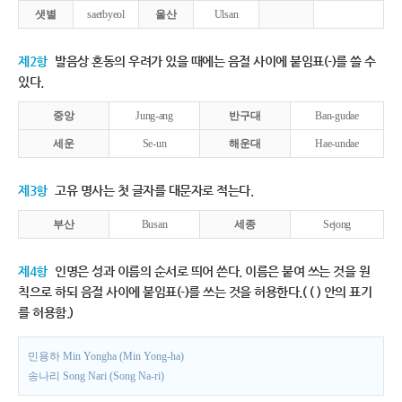
샛별
saetbyeol
울산
Ulsan
제2항
발음상 혼동의 우려가 있을 때에는 음절 사이에 붙임표(-)를 쓸 수
있다.
중앙
Jung-ang
반구대
Ban-gudae
세운
Se-un
해운대
Hae-undae
제3항
고유 명사는 첫 글자를 대문자로 적는다.
부산
Busan
세종
Sejong
제4항
인명은 성과 이름의 순서로 띄어 쓴다. 이름은 붙여 쓰는 것을 원
칙으로 하되 음절 사이에 붙임표(-)를 쓰는 것을 허용한다.( ( ) 안의 표기
를 허용함.)
민용하 Min Yongha (Min Yong-ha)
송나리 Song Nari (Song Na-ri)