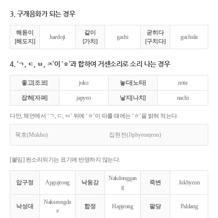
3. 구개음화가 되는 경우
해돋이
같이
굳히다
haedoji
gachi
guchida
[해도지]
[가치]
[구치다]
4. ‘ㄱ, ㄷ, ㅂ, ㅈ’이 ‘ㅎ’과 합하여 거센소리로 소리 나는 경우
좋고[조코]
joko
놓다[노타]
nota
잡혀[자펴]
japyeo
낳지[나치]
nachi
다만, 체언에서 ‘ㄱ, ㄷ, ㅂ’ 뒤에 ‘ㅎ’이 따를 때에는 ‘ㅎ’을 밝혀 적는다.
묵호(Mukho)
집현전(Jiphyeonjeon)
[붙임] 된소리되기는 표기에 반영하지 않는다.
Nakdonggan
압구정
Apgujeong
낙동강
죽변
Jukbyeon
g
Nakseongda
낙성대
합정
Hapjeong
팔당
Paldang
e