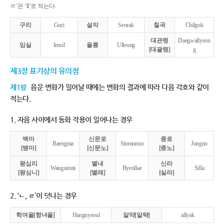
ㄹ’은 ‘ll’로 적는다.
구리
Guri
설악
Seorak
칠곡
Chilgok
대관령
Daegwallyeon
임실
Imsil
울릉
Ulleung
[대괄령]
g
제3장 표기상의 유의점
제1항
음운 변화가 일어날 때에는 변화의 결과에 따라 다음 각호와 같이
적는다.
1. 자음 사이에서 동화 작용이 일어나는 경우
백마
신문로
종로
Baengma
Sinmunno
Jongno
[뱅마]
[신문노]
[종노]
왕십리
별내
신라
Wangsimni
Byeollae
Silla
[왕심니]
[별래]
[실라]
2. ‘ㄴ, ㄹ’이 덧나는 경우
학여울[항녀울]
Hangnyeoul
알약[알략]
allyak