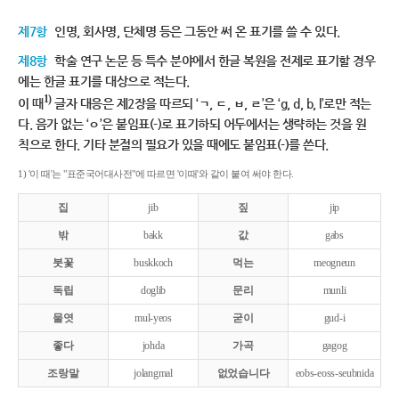
제7항
인명, 회사명, 단체명 등은 그동안 써 온 표기를 쓸 수 있다.
제8항
학술 연구 논문 등 특수 분야에서 한글 복원을 전제로 표기할 경우
에는 한글 표기를 대상으로 적는다.
1)
이 때
글자 대응은 제2장을 따르되 ‘ㄱ, ㄷ, ㅂ, ㄹ’은 ‘g, d, b, l’로만 적는
다. 음가 없는 ‘ㅇ’은 붙임표(-)로 표기하되 어두에서는 생략하는 것을 원
칙으로 한다. 기타 분절의 필요가 있을 때에도 붙임표(-)를 쓴다.
1) '이 때'는 "표준국어대사전"에 따르면 '이때'와 같이 붙여 써야 한다.
집
jib
짚
jip
밖
bakk
값
gabs
붓꽃
buskkoch
먹는
meogneun
독립
doglib
문리
munli
물엿
mul-yeos
굳이
gud-i
좋다
johda
가곡
gagog
조랑말
jolangmal
없었습니다
eobs-eoss-seubnida