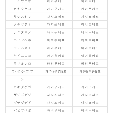
ア イ ウ エ オ
아 이 우 에 오
아 이 우 에 오
カ キ ク ケ コ
가 기 구 게 고
카 키 쿠 케 코
サ シ ス セ ソ
사 시 스 세 소
사 시 스 세 소
タ チ ツ テ ト
다 지 쓰 데 도
타 치 쓰 테 토
ナ ニ ヌ ネ ノ
나 니 누 네 노
나 니 누 네 노
ハ ヒ フ ヘ ホ
하 히 후 헤 호
하 히 후 헤 호
マ ミ ム メ モ
마 미 무 메 모
마 미 무 메 모
ヤ イ ユ エ ヨ
야 이 유 에 요
야 이 유 에 요
ラ リ ル レ ロ
라 리 루 레 로
라 리 루 레 로
ワ (ヰ) ウ (ヱ) ヲ
와 (이) 우 (에) 오
와 (이) 우 (에) 오
ン
ㄴ
ガ ギ グ ゲ ゴ
가 기 구 게 고
가 기 구 게 고
ザ ジ ズ ゼ ゾ
자 지 즈 제 조
자 지 즈 제 조
ダ ヂ ヅ デ ド
다 지 즈 데 도
다 지 즈 데 도
バ ビ ブ ベ ボ
바 비 부 베 보
바 비 부 베 보