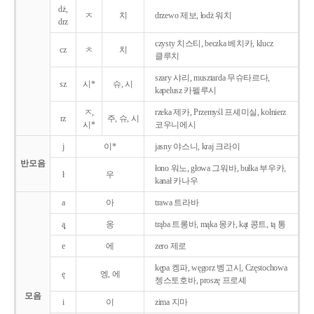
dż,
ㅈ
치
drzewo 제보, łodż 워치
drz
czysty 치스티, beczka 베치카, klucz
cz
ㅊ
치
클루치
szary 샤리, musztarda 무슈타르다,
sz
시*
슈, 시
kapelusz 카펠루시
ㅈ,
rzeka 제카, Przemyśl 프셰미실, kołnierz
rz
주, 슈, 시
시*
코우니에시
j
이*
jasny 야스니, kraj 크라이
반모음
łono 워노, głowa 그워바, bułka 부우카,
ł
우
kanał 카나우
a
아
trawa 트라바
ą̨
옹
trąba 트롱바, mąka 몽카, kąt 콩트, tą 통
e
에
zero 제로
kępa 켕파, węgorz 벵고시, Częstochowa
ę
엥, 에
쳉스토호바, proszę 프로셰
모음
i
이
zima 지마