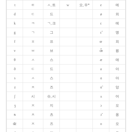
t
ㅌ
ㅅ, 트
w
오, 우*
e
에
d
ㄷ
드
ø
외
k
ㅋ
ㄱ, 크
ɛ
에
g
ㄱ
그
ɛ̃
앵
f
ㅍ
프
œ
외
v
ㅂ
브
욍
θ
ㅅ
스
æ
애
ð
ㄷ
드
a
아
s
ㅅ
스
ɑ
아
z
ㅈ
즈
ɑ̃
앙
ʃ
시
슈, 시
ʌ
어
ʒ
ㅈ
지
ɔ
오
ʦ
ㅊ
츠
ɔ̃
옹
ʣ
ㅈ
즈
o
오