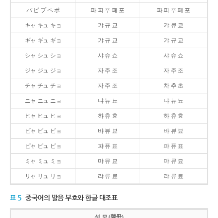
パ ピ プ ペ ポ
파 피 푸 페 포
파 피 푸 페 포
キャ キュ キョ
갸 규 교
캬 큐 쿄
ギャ ギュ ギョ
갸 규 교
갸 규 교
シャ シュ ショ
샤 슈 쇼
샤 슈 쇼
ジャ ジュ ジョ
자 주 조
자 주 조
チャ チュ チョ
자 주 조
차 추 초
ニャ ニュ ニョ
냐 뉴 뇨
냐 뉴 뇨
ヒャ ヒュ ヒョ
햐 휴 효
햐 휴 효
ビャ ビュ ビョ
뱌 뷰 뵤
뱌 뷰 뵤
ピャ ピュ ピョ
퍄 퓨 표
퍄 퓨 표
ミャ ミュ ミョ
먀 뮤 묘
먀 뮤 묘
リャ リュ リョ
랴 류 료
랴 류 료
표 5
중국어의 발음 부호와 한글 대조표
성 모 (聲母)