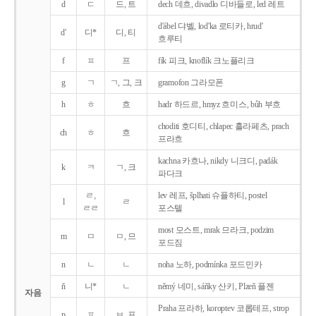
d
ㄷ
드, 트
dech 데흐, divadlo 디바들로, led 레트
d'ábel 댜벨, lod'ka 로티카, hrud'
d'
디*
디, 티
흐루티
f
ㅍ
프
fík 피크, knoflík 크노플리크
g
ㄱ
ㄱ, 그, 크
gramofon 그라모폰
h
ㅎ
흐
hadr 하드르, hmyz 흐미스, bůh 부흐
choditi 호디티, chlapec 흘라페츠, prach
ch
ㅎ
흐
프라흐
kachna 카흐나, nikdy 니크디, padák
k
ㅋ
ㄱ, 크
파다크
ㄹ,
lev 레프, šplhati 슈플하티, postel
l
ㄹ
ㄹㄹ
포스텔
most 모스트, mrak 므라크, podzim
m
ㅁ
ㅁ, 므
포드짐
n
ㄴ
ㄴ
noha 노하, podmínka 포드민카
ň
니*
ㄴ
němý 네미, sáňky 산키, Plzeň 플젠
자음
Praha 프라하, koroptev 코롭테프, strop
p
ㅍ
ㅂ, 프