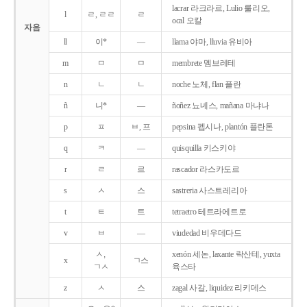
lacrar 라크라르, Lulio 룰리오,
l
ㄹ, ㄹㄹ
ㄹ
ocal 오칼
자음
ll
이*
―
llama 야마, lluvia 유비아
m
ㅁ
ㅁ
membrete 멤브레테
n
ㄴ
ㄴ
noche 노체, flan 플란
ñ
니*
―
ñoñez 뇨녜스, mañana 마냐나
p
ㅍ
ㅂ, 프
pepsina 펩시나, plantón 플란톤
q
ㅋ
―
quisquilla 키스키야
r
ㄹ
르
rascador 라스카도르
s
ㅅ
스
sastreria 사스트레리아
t
ㅌ
트
tetraetro 테트라에트로
v
ㅂ
―
viudedad 비우데다드
ㅅ,
xenón 세논, laxante 락산테, yuxta
x
ㄱ스
ㄱㅅ
육스타
z
ㅅ
스
zagal 사갈, liquidez 리키데스