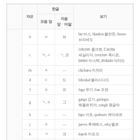
한글
자모
보기
자음
모음 앞
앞ㆍ어말
biz 비스, blandon 블란돈, braceo
b
ㅂ
브
브라세오
colcren 콜크렌, Cecilia
c
ㅋ, ㅅ
ㄱ, 크
세실리아, coccion 콕시온,
bistec 비스텍, dictado 딕타도
ch
ㅊ
―
chicharra 치차라
d
ㄷ
드
felicidad 펠리시다드
f
ㅍ
프
fuga 푸가, fran 프란
ganga 강가, geologia
g
ㄱ, ㅎ
그
헤올로히아, yungla 융글라
h
―
―
hipo 이포, quehacer 케아세르
j
ㅎ
―
jueves 후에베스, reloj 렐로
k
ㅋ
크
kapok 카포크