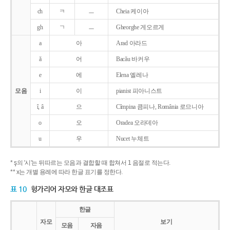
ch
ㅋ
ㅡ
Cheia 케이아
gh
ㄱ
ㅡ
Gheorghe 게오르게
a
아
Arad 아라드
ǎ
어
Bacǎu 바커우
e
에
Elena 엘레나
모음
i
이
pianist 피아니스트
î, â
으
Cîmpina 큼피나, România 로므니아
o
오
Oradea 오라데아
u
우
Nucet 누체트
* ş의 '시'는 뒤따르는 모음과 결합할 때 합쳐서 1 음절로 적는다.
** x는 개별 용례에 따라 한글 표기를 정한다.
표 10
헝가리어 자모와 한글 대조표
한글
자모
보기
모음
자음