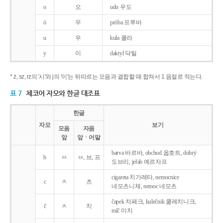
o
오
udo 우도
ó
우
próba 프루바
u
우
kula 쿨라
y
이
daktyl 닥틸
* ż, sz, rz의 '시'와 j의 '이'는 뒤따르는 모음과 결합할 때 합쳐서 1 음절로 적는다.
표 7
체코어 자모와 한글 대조표
한글
자모
보기
모음
자음
앞
앞ㆍ어말
barva 바르바, obchod 옵호트, dobrý
b
ㅂ
ㅂ, 브, 프
도브리, jeřab 예르자프
cigareta 치가레타, nemocnice
c
ㅊ
츠
네모츠니체, nemoc 네모츠
čapek 차페크, kulečnik 쿨레치니크,
č
ㅊ
치
míč 미치