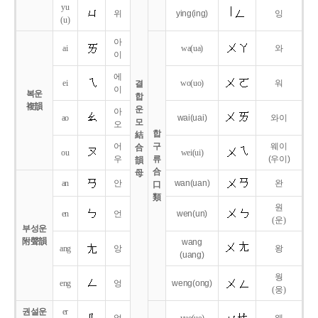
yu
위
ying
(ing)
잉
(u)
아
ai
wa
(ua)
와
이
에
ei
wo
(uo)
워
결
이
복운
합
複韻
운
아
ao
wai
(uai)
와이
모
오
합
結
어
구
웨이
合
ou
wei
(ui)
우
류
(우이)
韻
合
母
an
안
wan
(uan)
완
口
類
원
en
언
wen
(un)
(운)
부성운
附聲韻
wang
ang
앙
왕
(uang)
웡
eng
엉
weng
(ong)
(웅)
권설운
er