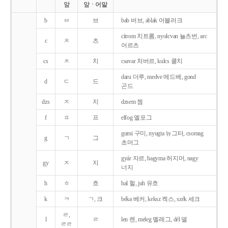
앞
앞ㆍ어말
b
ㅂ
브
bab 버브, ablak 어블러크
citrom 치트롬, nyolcvan 뇰츠번, arc
c
ㅊ
츠
어르츠
cs
ㅊ
치
csavar 처버르, kulcs 쿨치
daru 더루, medve 메드베, gond
d
ㄷ
드
곤드
dzs
ㅈ
지
dzsem 젬
f
ㅍ
프
elfog 엘포그
gumi 구미, nyugta 뉴그터, csomag
g
ㄱ
그
초머그
gyár 자르, hagyma 허지머, nagy
gy
ㅈ
지
너지
h
ㅎ
흐
hal 헐, juh 유흐
k
ㅋ
ㄱ, 크
béka 베커, keksz 켁스, szék 세크
ㄹ,
l
ㄹ
len 렌, meleg 멜레그, dél 델
ㄹㄹ