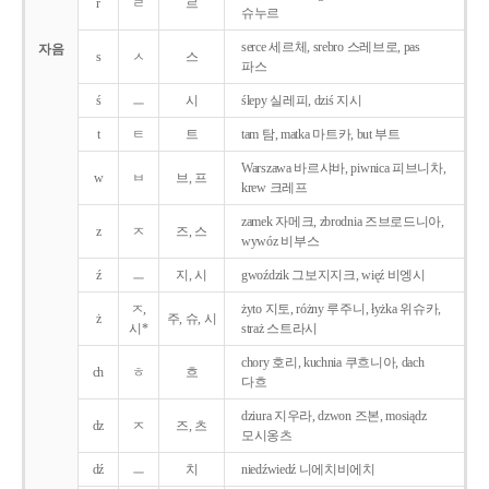
r
ㄹ
르
슈누르
serce 세르체, srebro 스레브로, pas
자음
s
ㅅ
스
파스
ś
ㅡ
시
ślepy 실레피, dziś 지시
t
ㅌ
트
tam 탐, matka 마트카, but 부트
Warszawa 바르샤바, piwnica 피브니차,
w
ㅂ
브, 프
krew 크레프
zamek 자메크, zbrodnia 즈브로드니아,
z
ㅈ
즈, 스
wywóz 비부스
ź
ㅡ
지, 시
gwoździk 그보지지크, więź 비엥시
ㅈ,
żyto 지토, różny 루주니, łyżka 위슈카,
ż
주, 슈, 시
시*
straż 스트라시
chory 호리, kuchnia 쿠흐니아, dach
ch
ㅎ
흐
다흐
dziura 지우라, dzwon 즈본, mosiądz
dz
ㅈ
즈, 츠
모시옹츠
dź
ㅡ
치
niedźwiedź 니에치비에치