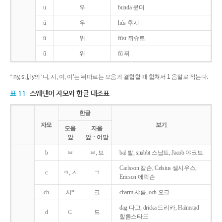
u
우
bunda 분더
ú
우
hús 후시
ü
위
füst 퓌슈트
ű
위
fű 퓌
* ny, s, j, ly의 ‘니, 시, 이, 이’는 뒤따르는 모음과 결합할 때 합쳐서 1 음절로 적는다.
표 11
스웨덴어 자모와 한글 대조표
한글
자모
보기
모음
자음
앞
앞ㆍ어말
b
ㅂ
ㅂ, 브
bal 발, snabbt 스납트, Jacob 야코브
Carlsson 칼손, Celsius 셀시우스,
c
ㅋ, ㅅ
ㄱ
Ericson 에릭손
ch
시*
크
charm 샤름, och 오크
dag 다그, dricka 드리카, Halmstad
d
ㄷ
드
할름스타드