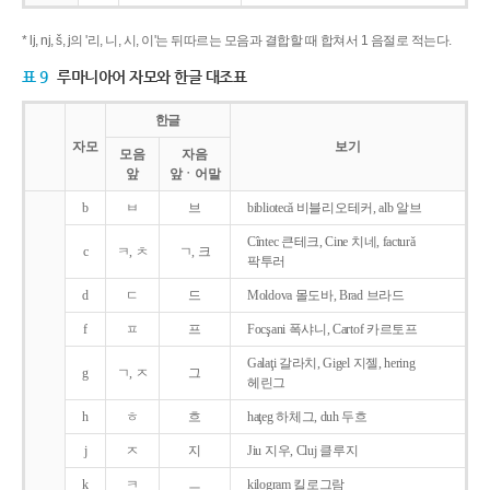
* lj, nj, š, j의 '리, 니, 시, 이'는 뒤따르는 모음과 결합할 때 합쳐서 1 음절로 적는다.
표 9
루마니아어 자모와 한글 대조표
한글
자모
보기
모음
자음
앞
앞ㆍ어말
b
ㅂ
브
bibliotecǎ 비블리오테커, alb 알브
Cîntec 큰테크, Cine 치네, facturǎ
c
ㅋ, ㅊ
ㄱ, 크
팍투러
d
ㄷ
드
Moldova 몰도바, Brad 브라드
f
ㅍ
프
Focşani 폭샤니, Cartof 카르토프
Galaţi 갈라치, Gigel 지젤, hering
g
ㄱ, ㅈ
그
헤린그
h
ㅎ
흐
haţeg 하체그, duh 두흐
j
ㅈ
지
Jiu 지우, Cluj 클루지
k
ㅋ
ㅡ
kilogram 킬로그람