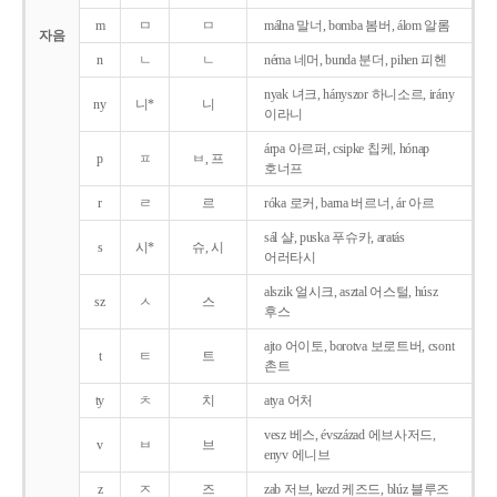
m
ㅁ
ㅁ
málna 말너, bomba 봄버, álom 알롬
자음
n
ㄴ
ㄴ
néma 네머, bunda 분더, pihen 피헨
nyak 녀크, hányszor 하니소르, irány
ny
니*
니
이라니
árpa 아르퍼, csipke 칩케, hónap
p
ㅍ
ㅂ, 프
호너프
r
ㄹ
르
róka 로커, barna 버르너, ár 아르
sál 샬, puska 푸슈카, aratás
s
시*
슈, 시
어러타시
alszik 얼시크, asztal 어스털, húsz
sz
ㅅ
스
후스
ajto 어이토, borotva 보로트버, csont
t
ㅌ
트
촌트
ty
ㅊ
치
atya 어처
vesz 베스, évszázad 에브사저드,
v
ㅂ
브
enyv 에니브
z
ㅈ
즈
zab 저브, kezd 케즈드, blúz 블루즈