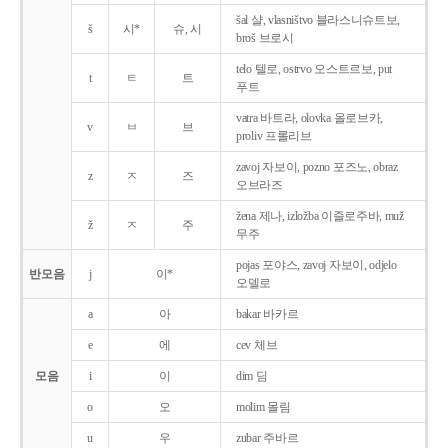
šal 샬, vlasništvo 블라스니슈트보,
š
시*
슈, 시
broš 브로시
telo 텔로, ostrvo 오스트르보, put
t
ㅌ
트
푸트
vatra 바트라, olovka 올로브카,
v
ㅂ
브
proliv 프롤리브
zavoj 자보이, pozno 포즈노, obraz
z
ㅈ
즈
오브라즈
žena 제나, izložba 이즐로주바, muž
ž
ㅈ
주
무주
pojas 포야스, zavoj 자보이, odjelo
반모음
j
이*
오델로
a
아
bakar 바카르
e
에
cev 체브
모음
i
이
dim 딤
o
오
molim 몰림
u
우
zubar 주바르