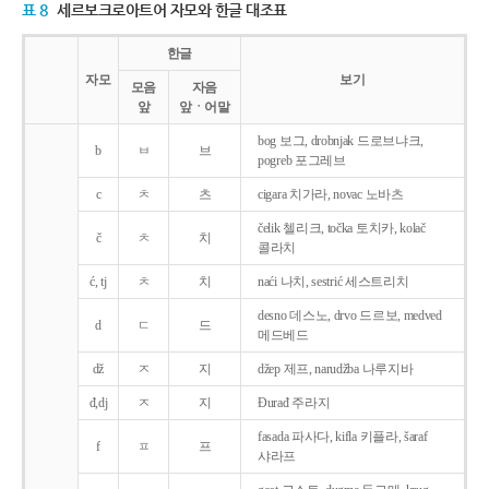
표 8
세르보크로아트어 자모와 한글 대조표
한글
자모
보기
모음
자음
앞
앞ㆍ어말
bog 보그, drobnjak 드로브냐크,
b
ㅂ
브
pogreb 포그레브
c
ㅊ
츠
cigara 치가라, novac 노바츠
čelik 첼리크, točka 토치카, kolač
č
ㅊ
치
콜라치
ć, tj
ㅊ
치
naći 나치, sestrić 세스트리치
desno 데스노, drvo 드르보, medved
d
ㄷ
드
메드베드
dž
ㅈ
지
džep 제프, narudžba 나루지바
đ,dj
ㅈ
지
Ðurađ 주라지
fasada 파사다, kifla 키플라, šaraf
f
ㅍ
프
샤라프