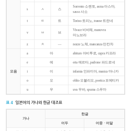
Sorrento 소렌토, asma 아스마,
s
ㅅ
스
sasso 사소
t
ㅌ
트
Torino 토리노, tranne 트란네
Vivace 비바체, manovra
v
ㅂ
브
마노브라
z
ㅊ
―
nozze 노체, mancanza 만칸차
a
아
abituro 아비투로, capra 카프라
e
에
erta 에르타, padrone 파드로네
모음
i
이
infamia 인파미아, manica 마니카
o
오
oblio 오블리오, poetica 포에티카
u
우
uva 우바, spuma 스푸마
표 4
일본어의 가나와 한글 대조표
한글
가나
어두
어중ㆍ어말