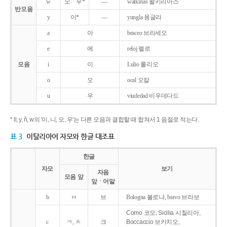
w
오ㆍ우*
―
walkirias 왈키리아스
반모음
y
이*
―
yungla 융글라
a
아
braceo 브라세오
e
에
reloj 렐로
모음
i
이
Lulio 룰리오
o
오
ocal 오칼
u
우
viudedad 비우데다드
* ll, y, ñ, w의 '이, 니, 오, 우'는 다른 모음과 결합할 때 합쳐서 1 음절로 적는다.
표 3
이탈리아어 자모와 한글 대조표
한글
자모
보기
자음
모음 앞
앞ㆍ어말
b
ㅂ
브
Bologna 볼로냐, bravo 브라보
Como 코모, Sicilia 시칠리아,
c
ㅋ, ㅊ
크
Boccaccio 보카치오,