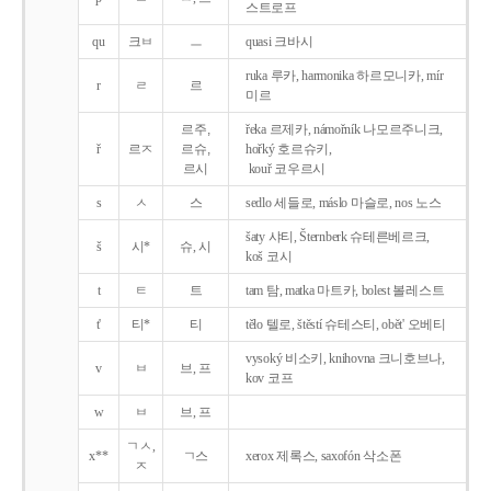
스트로프
qu
크ㅂ
ㅡ
quasi 크바시
ruka 루카, harmonika 하르모니카, mír
r
ㄹ
르
미르
르주,
řeka 르제카, námořník 나모르주니크,
ř
르ㅈ
르슈,
hořký 호르슈키,
르시
kouř 코우르시
s
ㅅ
스
sedlo 세들로, máslo 마슬로, nos 노스
šaty 샤티, Šternberk 슈테른베르크,
š
시*
슈, 시
koš 코시
t
ㅌ
트
tam 탐, matka 마트카, bolest 볼레스트
t'
티*
티
tělo 텔로, štěstí 슈테스티, obět' 오베티
vysoký 비소키, knihovna 크니호브나,
v
ㅂ
브, 프
kov 코프
w
ㅂ
브, 프
ㄱㅅ,
x**
ㄱ스
xerox 제록스, saxofón 삭소폰
ㅈ