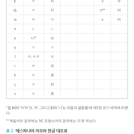
ʧ
ㅊ
치
u
우
ʤ
ㅈ
지
ə**
어
m
ㅁ
ㅁ
ɚ
어
n
ㄴ
ㄴ
ɲ
니*
뉴
ŋ
ㅇ
ㅇ
l
ㄹ, ㄹㄹ
ㄹ
r
ㄹ
르
h
ㅎ
흐
ç
ㅎ
히
x
ㅎ
흐
* [j], [w]의 '이'와 '오, 우', 그리고 [ɲ]의 '니'는 모음과 결합할 때 제3장 표기 세칙에 따른
다.
** 독일어의 경우에는 '에', 프랑스어의 경우에는 '으'로 적는다.
표 2
에스파냐어 자모와 한글 대조표