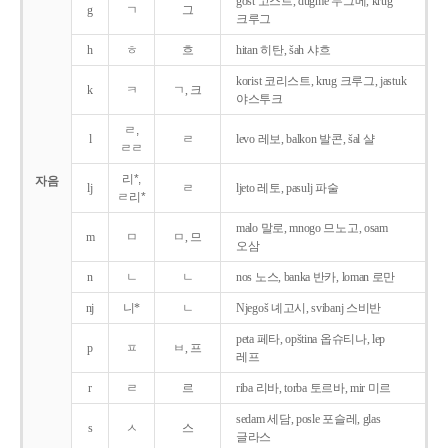
gost 고스트, dugme 두그메, krug
g
ㄱ
그
크루그
h
ㅎ
흐
hitan 히탄, šah 샤흐
korist 코리스트, krug 크루그, jastuk
k
ㅋ
ㄱ, 크
야스투크
ㄹ,
l
ㄹ
levo 레보, balkon 발콘, šal 샬
ㄹㄹ
리*,
자음
lj
ㄹ
ljeto 레토, pasulj 파술
ㄹ리*
malo 말로, mnogo 므노고, osam
m
ㅁ
ㅁ, 므
오삼
n
ㄴ
ㄴ
nos 노스, banka 반카, loman 로만
nj
니*
ㄴ
Njegoš 녜고시, svibanj 스비반
peta 페타, opština 옵슈티나, lep
p
ㅍ
ㅂ, 프
레프
r
ㄹ
르
riba 리바, torba 토르바, mir 미르
sedam 세담, posle 포슬레, glas
s
ㅅ
스
글라스