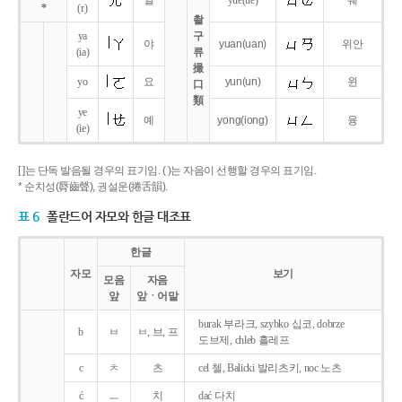
얼
yue
(ue)
웨
*
(r)
촬
ya
구
야
yuan
(uan)
위안
(ia)
류
撮
yo
요
yun
(un)
윈
口
類
ye
예
yong
(iong)
융
(ie)
[ ]는 단독 발음될 경우의 표기임. ( )는 자음이 선행할 경우의 표기임.
* 순치성(脣齒聲), 권설운(捲舌韻).
표 6
폴란드어 자모와 한글 대조표
한글
자모
보기
모음
자음
앞
앞ㆍ어말
burak 부라크, szybko 십코, dobrze
b
ㅂ
ㅂ, 브, 프
도브제, chleb 흘레프
c
ㅊ
츠
cel 첼, Balicki 발리츠키, noc 노츠
ć
ㅡ
치
dać 다치