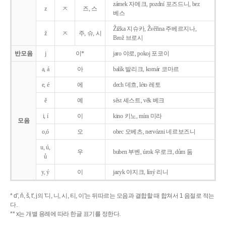
zámek 자메크, pozdní 포즈드니, bez
z
ㅈ
즈, 스
베스
Žižka 지슈카, Žvěřina 주베르지나,
ž
ㅈ
주, 슈, 시
Brož 브로시
반모음
j
이*
jaro 야로, pokoj 포코이
a, á
아
balík 발리크, komár 코마르
e, é
에
dech 데흐, léto 레토
ě
예
sěst 셰스트, věk 베크
i, í
이
kino 키노, míra 미라
모음
o,ó
오
obec 오베츠, nervózni 네르보즈니
u, ú,
우
buben 부벤, úrok 우로크, dům 둠
ů
y, ý
이
jazyk
야지크, líný 리니
* d', ň, š, t', j의 '디, 니, 시, 티, 이'는 뒤따르는 모음과 결합할 때 합쳐서 1 음절로 적는
다.
** x는 개별 용례에 따라 한글 표기를 정한다.