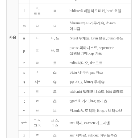
ㄹ,
l
ㄹ
bibliotecǎ 비블리오테커, hotel 호텔
ㄹㄹ
Maramureş 마라무레슈, Avram
m
ㅁ
ㅁ
아브람
자음
n
ㄴ
ㄴ, 느
Nucet 누체트, Bran 브란, pumn 품느
pianist 피아니스트, septembrie
p
ㅍ
ㅂ, 프
셉템브리에, cap 카프
r
ㄹ
르
radio 라디오, dor 도르
s
ㅅ
스
Sibiu 시비우, pas 파스
ş
시*
슈
şag 샤그, Mureş 무레슈
t
ㅌ
트
telefonist 텔레포니스트, bilet 빌레트
ţ
ㅊ
츠
ţigarǎ 치가러, braţ 브라츠
v
ㅂ
브
Victoria 빅토리아, Braşov 브라쇼브
ㄱㅅ,
크스,
x**
taxi 탁시, examen 에그자멘
그ㅈ
ㄱ스
z
ㅈ
즈
ziar 지아르, autobuz 아우토부즈