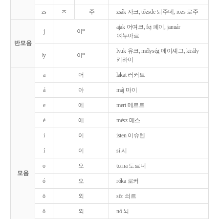
zs
ㅈ
주
zsák 자크, tőzsde 퇴주데, rozs 로주
ajak 어여크, fej 페이, január
j
이*
여누아르
반모음
lyuk 유크, mélység 메이셰그, király
ly
이*
키라이
a
어
lakat 러커트
á
아
máj 마이
e
에
mert 메르트
é
에
mész 메스
i
이
isten 이슈텐
í
이
sí 시
o
오
torna 토르너
모음
ó
오
róka 로커
ö
외
sör 쇠르
ő
외
nő 뇌