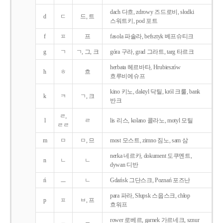
dach 다흐, zdrowy 즈드로비, słodki
d
ㄷ
드, 트
스워트키, pod 포트
f
ㅍ
프
fasola 파솔라, befsztyk 베프슈티크
g
ㄱ
ㄱ, 그, 크
góra 구라, grad 그라트, targ 타르크
herbata 헤르바타, Hrubieszów
h
ㅎ
흐
흐루비에슈프
kino 키노, daktyl 닥틸, król 크룰, bank
k
ㅋ
ㄱ, 크
반크
ㄹ,
l
ㄹ
lis 리스, kolano 콜라노, motyl 모틸
ㄹㄹ
m
ㅁ
ㅁ, 므
most 모스트, zimno 짐노, sam 삼
nerka 네르카, dokument 도쿠멘트,
n
ㄴ
ㄴ
dywan 디반
ń
ㅡ
ㄴ
Gdańsk 그단스크, Poznań 포즈난
para 파라, Słupsk 스웁스크, chłop
p
ㅍ
ㅂ, 프
흐워프
rower 로베르, garnek 가르네크, sznur