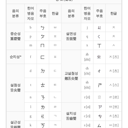
한어
한어
음의
주음
음의
주음
병음
한글
병음
한글
분류
부호
분류
부호
자모
자모
b
ㅂ
j
ㅈ
중순성
설면성
p
ㅍ
q
ㅊ
重脣聲
舌面聲
m
ㅁ
x
ㅅ
zh
순치성*
f
ㅍ
ㅈ [즈]
[zhi]
ch
d
ㄷ
ㅊ [츠]
교설첨성
[chi]
翹舌尖聲
sh
t
ㅌ
ㅅ [스]
설첨성
[shi]
舌尖聲
ㄖ
n
ㄴ
r [ri]
ㄹ [르]
l
ㄹ
z [zi]
ㅉ [쯔]
설치성
g
ㄱ
c [ci]
ㅊ [츠]
舌齒聲
설근성
k
ㅋ
s [si]
ㅆ [쓰]
舌根聲