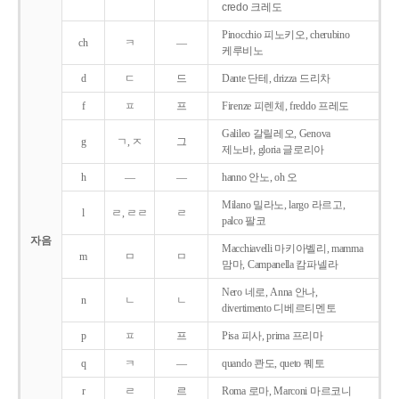
credo 크레도
Pinocchio 피노키오, cherubino
ch
ㅋ
―
케루비노
d
ㄷ
드
Dante 단테, drizza 드리차
f
ㅍ
프
Firenze 피렌체, freddo 프레도
Galileo 갈릴레오, Genova
g
ㄱ, ㅈ
그
제노바, gloria 글로리아
h
―
―
hanno 안노, oh 오
Milano 밀라노, largo 라르고,
l
ㄹ, ㄹㄹ
ㄹ
palco 팔코
자음
Macchiavelli 마키아벨리, mamma
m
ㅁ
ㅁ
맘마, Campanella 캄파넬라
Nero 네로, Anna 안나,
n
ㄴ
ㄴ
divertimento 디베르티멘토
p
ㅍ
프
Pisa 피사, prima 프리마
q
ㅋ
―
quando 콴도, queto 퀘토
r
ㄹ
르
Roma 로마, Marconi 마르코니