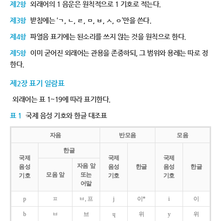
제2항
외래어의 1 음운은 원칙적으로 1 기호로 적는다.
제3항
받침에는 ‘ㄱ, ㄴ, ㄹ, ㅁ, ㅂ, ㅅ, ㅇ’만을 쓴다.
제4항
파열음 표기에는 된소리를 쓰지 않는 것을 원칙으로 한다.
제5항
이미 굳어진 외래어는 관용을 존중하되, 그 범위와 용례는 따로 정
한다.
제2장 표기 일람표
외래어는 표 1~19에 따라 표기한다.
표 1
국제 음성 기호와 한글 대조표
자음
반모음
모음
한글
국제
국제
국제
자음 앞
음성
음성
한글
음성
한글
모음 앞
또는
기호
기호
기호
어말
p
ㅍ
ㅂ, 프
j
이*
i
이
b
ㅂ
브
ɥ
위
y
위