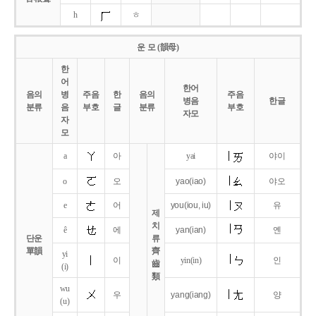
h
ㅎ
운 모 (韻母)
한
어
한어
음의
병
주음
한
음의
주음
병음
한글
분류
음
부호
글
분류
부호
자모
자
모
a
아
yai
야이
o
오
yao
(iao)
야오
e
어
you
(iou,
iu)
유
제
치
ê
에
yan
(ian)
옌
단운
류
單韻
齊
yi
이
yin(in)
인
齒
(i)
類
wu
우
yang
(iang)
양
(u)