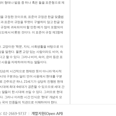
러 형태나 발음 중 하나 혹은 둘을 표준형으로 제
을 규정한 것이므로, 표준어 규정은 한글 맞춤법
법과 표준어 규정을 뚜렷이 구별하지 않고 한글 맞
 규정에 귀속되어야 할 만한 예가 많이 포함되어
의도에서 비롯된 것이다. 이 표준어 규정 제1항에
. 교양이란 ‘학문, 지식, 사회생활을 바탕으로 이
을 말한다. 물론 교양 있는 사람이라도 비어, 속
 할 수 있다. 그러나 비어, 속어, 은어 등은 표
 사용을 자제하여야 하는 말들이다.
’는 단순히 시간적으로 현재란 뜻이 아니라 역사적
 시대 구분과는 달리 언어 사용에서 현대를 구분
로 간주되곤 하나, 21세기가 상당히 진행된 현재
 시대에 최대 4세대가 공존할 수 있으므로 세대 간
는 말들이 한 시대에 쓰일 수 있다. 그러므로 현대
. 그러나 이러한 시간 인식은 ‘현대’ 개념의 모
’는 국어 언중들의 직관으로 이해하여야 한다.
용어적 성격을 가장 크게 드러내 주는 기준이다.
: 02-2669-9737
개발지원(Open API)