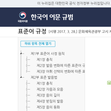
이 누리집은 대한민국 공식 전자정부 누리집입니다.
표준어 규정
[시행 2017. 3. 28.] 문화체육관광부 고시 제2
하위 항목 전체 열기
제1부 표준어 사정 원칙
제1장 총칙
제2장 발음 변화에 따른 표준어 규정
제3장 어휘 선택의 변화에 따른 표준어 규정
제2부 표준 발음법
제1장 총칙
북
제2장 자음과 모음
제3장 음의 길이
제4장 받침의 발음
제5장 음의 동화