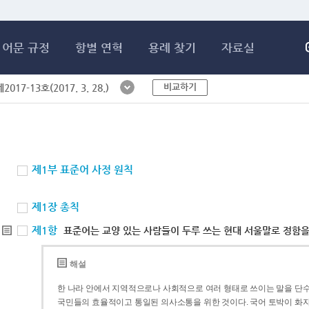
메인콘텐츠 바로가기
어문 규정
항별 연혁
용례 찾기
자료실
비교하기
017-13호(2017. 3. 28.)
제1부 표준어 사정 원칙
제1장 총칙
제1항
표준어는 교양 있는 사람들이 두루 쓰는 현대 서울말로 정함을
해설
한 나라 안에서 지역적으로나 사회적으로 여러 형태로 쓰이는 말을 단수
국민들의 효율적이고 통일된 의사소통을 위한 것이다. 국어 토박이 화자