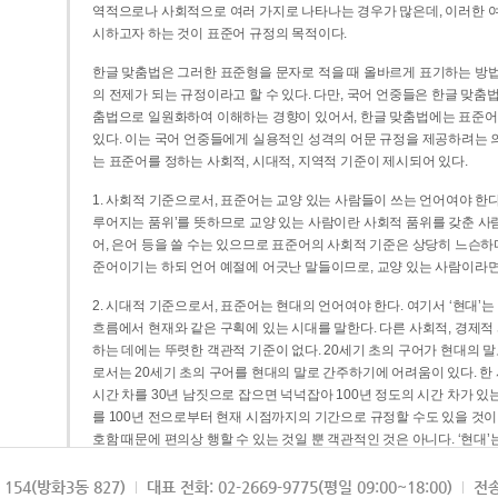
역적으로나 사회적으로 여러 가지로 나타나는 경우가 많은데, 이러한 여
시하고자 하는 것이 표준어 규정의 목적이다.
한글 맞춤법은 그러한 표준형을 문자로 적을 때 올바르게 표기하는 방법
의 전제가 되는 규정이라고 할 수 있다. 다만, 국어 언중들은 한글 맞춤
춤법으로 일원화하여 이해하는 경향이 있어서, 한글 맞춤법에는 표준어
있다. 이는 국어 언중들에게 실용적인 성격의 어문 규정을 제공하려는 
는 표준어를 정하는 사회적, 시대적, 지역적 기준이 제시되어 있다.
1. 사회적 기준으로서, 표준어는 교양 있는 사람들이 쓰는 언어여야 한다
루어지는 품위’를 뜻하므로 교양 있는 사람이란 사회적 품위를 갖춘 사람
어, 은어 등을 쓸 수는 있으므로 표준어의 사회적 기준은 상당히 느슨하다고
준어이기는 하되 언어 예절에 어긋난 말들이므로, 교양 있는 사람이라면
2. 시대적 기준으로서, 표준어는 현대의 언어여야 한다. 여기서 ‘현대
흐름에서 현재와 같은 구획에 있는 시대를 말한다. 다른 사회적, 경제적
하는 데에는 뚜렷한 객관적 기준이 없다. 20세기 초의 구어가 현대의 말
로서는 20세기 초의 구어를 현대의 말로 간주하기에 어려움이 있다. 한
시간 차를 30년 남짓으로 잡으면 넉넉잡아 100년 정도의 시간 차가 있
를 100년 전으로부터 현재 시점까지의 기간으로 규정할 수도 있을 것이다
호함 때문에 편의상 행할 수 있는 것일 뿐 객관적인 것은 아니다. ‘현대
3. 지역적 기준으로서, 표준어는 서울말이어야 한다. 이는 표준어의 공
154(방화3동 827)
대표 전화: 02-2669-9775(평일 09:00~18:00)
전송