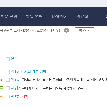
메인콘텐츠 바로가기
어문 규정
항별 연혁
용례 찾기
자료실
비교하기
체육관광부 고시 제2014-42호(2014. 12. 5.)
본문
제1장 표기의 기본 원칙
제1항
국어의 로마자 표기는 국어의 표준 발음법에 따라 적는 것을 
북
제2항
로마자 이외의 부호는 되도록 사용하지 않는다.
북
제3항
삭제
연