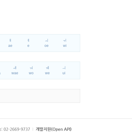
ㅐ
ㅔ
ㅚ
ㅟ
ae
e
oe
wi
ㅘ
ㅙ
ㅝ
ㅞ
ㅢ
a
wae
wo
we
ui
: 02-2669-9737
개발지원(Open API)