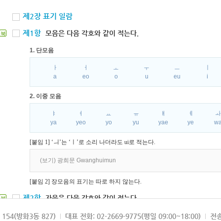
제2장 표기 일람
제1항
모음은 다음 각호와 같이 적는다.
북
1. 단모음
ㅏ
ㅓ
ㅗ
ㅜ
ㅡ
ㅣ
a
eo
o
u
eu
i
2. 이중 모음
ㅑ
ㅕ
ㅛ
ㅠ
ㅒ
ㅖ
ya
yeo
yo
yu
yae
ye
w
[붙임 1] ‘ㅢ’는 ‘ㅣ’로 소리 나더라도 ui로 적는다.
(보기) 광희문 Gwanghuimun
[붙임 2] 장모음의 표기는 따로 하지 않는다.
제2항
자음은 다음 각호와 같이 적는다.
북
1. 파열음
154(방화3동 827)
대표 전화: 02-2669-9775(평일 09:00~18:00)
전송