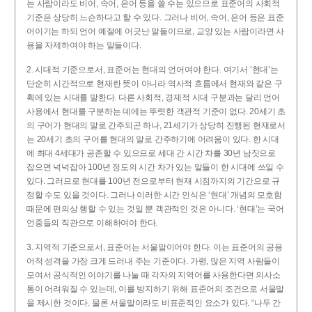
는 사람이라도 비어, 속어, 은어 등을 쓸 수는 있으므로 표준어의 사회적
기준은 상당히 느슨하다고 할 수 있다. 그러나 비어, 속어, 은어 등은 표준
어이기는 하되 언어 예절에 어긋난 말들이므로, 교양 있는 사람이라면 사
용을 자제하여야 하는 말들이다.
2. 시대적 기준으로서, 표준어는 현대의 언어여야 한다. 여기서 ‘현대’는
단순히 시간적으로 현재란 뜻이 아니라 역사적 흐름에서 현재와 같은 구
획에 있는 시대를 말한다. 다른 사회적, 경제적 시대 구분과는 달리 언어
사용에서 현대를 구분하는 데에는 뚜렷한 객관적 기준이 없다. 20세기 초
의 구어가 현대의 말로 간주되곤 하나, 21세기가 상당히 진행된 현재로서
는 20세기 초의 구어를 현대의 말로 간주하기에 어려움이 있다. 한 시대
에 최대 4세대가 공존할 수 있으므로 세대 간 시간 차를 30년 남짓으로
잡으면 넉넉잡아 100년 정도의 시간 차가 있는 말들이 한 시대에 쓰일 수
있다. 그러므로 현대를 100년 전으로부터 현재 시점까지의 기간으로 규
정할 수도 있을 것이다. 그러나 이러한 시간 인식은 ‘현대’ 개념의 모호함
때문에 편의상 행할 수 있는 것일 뿐 객관적인 것은 아니다. ‘현대’는 국어
언중들의 직관으로 이해하여야 한다.
3. 지역적 기준으로서, 표준어는 서울말이어야 한다. 이는 표준어의 공용
어적 성격을 가장 크게 드러내 주는 기준이다. 가령, 많은 지역 사람들이
모여서 공식적인 이야기를 나눌 때 각자의 지역어를 사용한다면 의사소
통이 어려워질 수 있는데, 이를 방지하기 위해 표준어의 조건으로 서울말
을 제시한 것이다. 물론 서울말이라도 비표준적인 요소가 있다. “나두 간