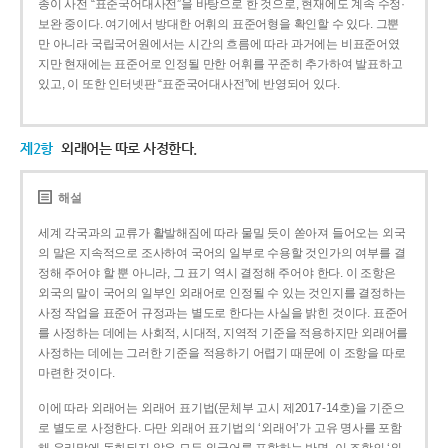
종이 사전 “표준국어대사전”을 바탕으로 한 것으로, 현재에도 계속 수정·
보완 중이다. 여기에서 방대한 어휘의 표준어형을 확인할 수 있다. 그뿐
만 아니라 국립국어원에서는 시간의 흐름에 따라 과거에는 비표준어였
지만 현재에는 표준어로 인정될 만한 어휘를 꾸준히 추가하여 발표하고
있고, 이 또한 인터넷판 “표준국어대사전”에 반영되어 있다.
제2항
외래어는 따로 사정한다.
해설
세계 각국과의 교류가 활발해짐에 따라 물밀 듯이 쏟아져 들어오는 외국
의 말은 지속적으로 조사하여 국어의 일부로 수용할 것인가의 여부를 결
정해 주어야 할 뿐 아니라, 그 표기 역시 결정해 주어야 한다. 이 조항은
외국의 말이 국어의 일부인 외래어로 인정될 수 있는 것인지를 결정하는
사정 작업을 표준어 규정과는 별도로 한다는 사실을 밝힌 것이다. 표준어
를 사정하는 데에는 사회적, 시대적, 지역적 기준을 적용하지만 외래어를
사정하는 데에는 그러한 기준을 적용하기 어렵기 때문에 이 조항을 따로
마련한 것이다.
이에 따라 외래어는 외래어 표기법(문체부 고시 제2017-14호)을 기준으
로 별도로 사정한다. 다만 외래어 표기법의 ‘외래어’가 고유 명사를 포함