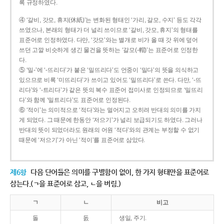
록 규정하였다.
④ ‘갈비, 갓모, 휴지(休紙)’는 변화된 형태인 ‘가리, 갈모, 수지’ 등도 각각
쓰였으나, 본래의 형태가 더 널리 쓰이므로 ‘갈비, 갓모, 휴지’의 형태를
표준어로 인정하였다. 다만, ‘갓모’와는 별개로 비가 올 때 갓 위에 덮어
쓰던 고깔 비슷하게 생긴 물건을 뜻하는 ‘갈모(-帽)’는 표준어로 인정한
다.
⑤ ‘밀-’에 ‘-뜨리다’가 붙은 ‘밀뜨리다’도 언중이 ‘밀다’의 뜻을 의식하고
있으므로 비록 ‘미뜨리다’가 쓰이고 있어도 ‘밀뜨리다’로 쓴다. 다만, ‘-뜨
리다’와 ‘-트리다’가 같은 뜻의 복수 표준어 접미사로 인정되므로 ‘밀뜨리
다’와 함께 ‘밀트리다’도 표준어로 인정된다.
⑥ ‘적이’는 의미적으로 ‘적다’와는 멀어지고 오히려 반대의 의미를 가지
게 되었다. 그 때문에 한동안 ‘저으기’가 널리 보급되기도 하였다. 그러나
반대의 뜻이 되었더라도 원래의 어원 ‘적다’와의 관계는 부정할 수 없기
때문에 ‘저으기’가 아닌 ‘적이’를 표준어로 삼았다.
제6항
다음 단어들은 의미를 구별함이 없이, 한 가지 형태만을 표준어로
삼는다.(ㄱ을 표준어로 삼고, ㄴ을 버림.)
ㄱ
ㄴ
비고
돌
돐
생일, 주기.