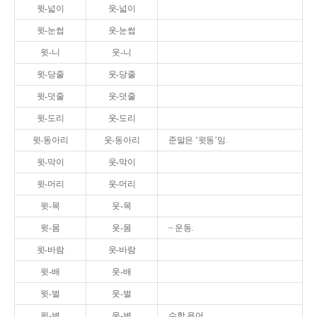
윗-넓이
웃-넓이
윗-눈썹
웃-눈썹
윗-니
웃-니
윗-당줄
웃-당줄
윗-덧줄
웃-덧줄
윗-도리
웃-도리
윗-동아리
웃-동아리
준말은 ‘윗동’임.
윗-막이
웃-막이
윗-머리
웃-머리
윗-목
웃-목
윗-몸
웃-몸
~ 운동.
윗-바람
웃-바람
윗-배
웃-배
윗-벌
웃-벌
윗-변
웃-변
수학 용어.