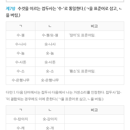
제7항
수컷을 이르는 접두사는 '수-'로 통일한다.(ㄱ을 표준어로 삼고, ㄴ
을 버림.)
ㄱ
ㄴ
비고
수-꿩
수-퀑/숫-꿩
'장끼'도 표준어임.
수-나사
숫-나사
수-놈
숫-놈
수-사돈
숫-사돈
수-소
숫-소
'황소'도 표준어임.
수-은행나무
숫-은행나무
다만 1. 다음 단어에서는 접두사 다음에서 나는 거센소리를 인정한다. 접두사 '암-
'이 결합되는 경우에도 이에 준한다.(ㄱ을 표준어로 삼고, ㄴ을 버림.)
ㄱ
ㄴ
비고
수-캉아지
숫-강아지
수-캐
숫-개