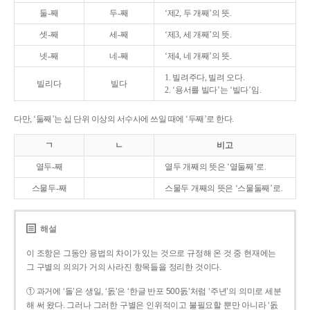
둘-째
두-째
‘제2, 두 개째’의 뜻.
셋-째
세-째
‘제3, 세 개째’의 뜻.
넷-째
네-째
‘제4, 네 개째’의 뜻.
1. 빌려주다, 빌려 오다.
빌리다
빌다
2. ‘용서를 빌다’는 ‘빌다’임.
다만, ‘둘째’는 십 단위 이상의 서수사에 쓰일 때에 ‘두째’로 한다.
ㄱ
ㄴ
비고
열두-째
열두 개째의 뜻은 ‘열둘째’로.
스물두-째
스물두 개째의 뜻은 ‘스물둘째’로.
해설
이 조항은 그동안 용법의 차이가 있는 것으로 규정해 온 것 중 현재에는
그 구별의 의의가 거의 사라진 항목들을 정리한 것이다.
① 과거에 ‘돌’은 생일, ‘돐’은 ‘한글 반포 500돐’처럼 ‘주년’의 의미로 세분
해 써 왔다. 그러나 그러한 구별은 인위적이고 불필요할 뿐만 아니라 ‘돐