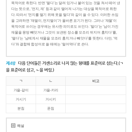
목적어로 취한다. 반면 ‘떨다’는 달려 있거나 붙어 있는 것을 쳐서 떼어 낸
다는 뜻으로, ‘먼지, 재’ 등과 같이 떨어져 나가는 대상을 목적어로 취한
다. 따라서 ‘먼지를 떨기 위해 옷을 털다’와 같이 쓸 수 있다. 이러한 쓰임
을 고려하면 ‘재떨이, 먼지떨이’가 올바른 표기가 된다. 그러나 ‘재물’이
목적어로 쓰이는 경우에는 유사한 의미로도 쓰인다. ‘털다’는 ‘남이 가진
재물을 몽땅 빼앗거나 그것이 보관된 장소를 모조리 뒤지어 훔치다’를,
‘떨다’는 ‘남에게서 재물을 모조리 훔치거나 빼앗다’를 뜻한다. 다만, ‘먹
다’와 결합해 합성어로 쓸 때에는 ‘털어먹다’로 쓴다.
제4항
다음 단어들은 거센소리로 나지 않는 형태를 표준어로 삼는다.(ㄱ
을 표준어로 삼고, ㄴ을 버림.)
ㄱ
ㄴ
비고
가을-갈이
가을-카리
거시기
거시키
분침
푼침
해설