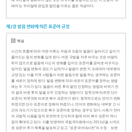
해 우리말에 동화되지 않은 모든 외국어를 포함하는 반면, 이 조항의 ‘외
래어’는 우리말에 편입된 말만을 이르는 좁은 개념이다.
제2장 발음 변화에 따른 표준어 규정
해설
시간의 흐름에 따라 어떤 어휘는 자음과 모음의 발음이 달라지고 길이가
줄어드는 등의 변화를 입게 된다. 어문 규범을 자주 바꾸는 것은 바람직
하지 않으므로 발음에 다소의 변화를 입어도 표준어를 곧바로 바꾸지는
않지만, 발음 변화의 정도가 심하거나 발음이 변한 지 오래되어 대부분의
교양 있는 서울 지역 사람들이 바뀐 발음으로 말을 하는 경우에는 표준어
를 새로이 정하게 된다. 발음 변화에 따라 새로이 표준어를 정하는 방법
에는 두 가지가 있다. 발음이 바뀐 후의 말만 인정하는 방법과 바뀌기 전
의 말과 바뀐 후의 말을 모두 인정하는 방법이다. 앞엣것에 따르면 단수
표준어, 뒤엣것에 따르면 복수 표준어가 된다. 원칙적으로는 언어가 변화
하였으면 단수 표준어로 정해야 하겠으나, 언어의 변화에는 대부분 긴 시
간의 과도기가 있으므로 복수 표준어로 정하는 경우도 있다. 사회가 언어
의 규범적 사용을 점차 유연하게 인식하게 됨에 따라 복수 표준어 역시
점차 확대되고 있다. 이를 반영하여 국립국어원에서는 2011년을 시작으
로 표준어 추가 목록을 발표하고 있고, “표준국어대사전”의 수정ㆍ보완