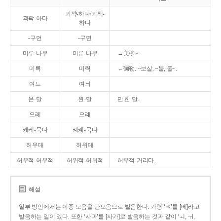
괴퍅-하다/괴팩-
괴팍-하다
하다
-구먼
-구면
미루-나무
미류-나무
←美柳~.
미륵
미력
←彌勒. ~보살, ~불, 돌~.
여느
여늬
온-달
왼-달
만 한 달.
으레
으례
케케-묵다
켸켸-묵다
허우대
허위대
허우적-허우적
허위적-허위적
허우적-거리다.
해설
일부 방언에서는 이중 모음을 단모음으로 발음한다. 가령 ‘벼’를 [베]라고
발음하는 일이 있다. 또한 ‘사과’를 [사가]로 발음하는 것과 같이 ‘ㅚ, ㅟ,