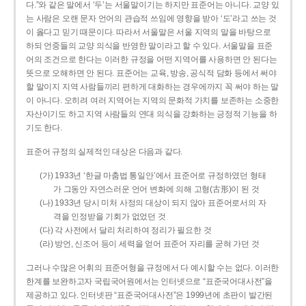
다.”와 같은 말에서 ‘두’는 서울말이기는 하지만 표준어는 아니다. 교양 있
는 사람은 오랜 문자 언어의 관습적 쓰임에 영향을 받아 ‘도’라고 쓰는 것
이 옳다고 믿기 때문이다. 따라서 서울말은 서울 지역의 말을 바탕으로
하되 언중들의 교양 의식을 반영한 말이라고 할 수 있다. 서울말을 표준
어의 조건으로 한다는 이러한 규정을 어떤 지역어를 사용하면 안 된다는
뜻으로 오해하면 안 된다. 표준어는 교육, 방송, 공식적 담화 등에서 써야
할 말이지 지역 사람들끼리 편하게 대화하는 경우에까지 꼭 써야 하는 말
이 아니다. 오히려 여러 지역어는 지역의 문화적 가치를 보존하는 소중한
자산이기도 하고 지역 사람들의 연대 의식을 강화하는 긍정적 기능을 하
기도 한다.
표준어 규정의 실제적인 대상은 다음과 같다.
(가) 1933년 ‘한글 마춤법 통일안’에서 표준어로 규정하였던 형태
가 그동안 자연스러운 언어 변화에 의해 고형(古形)이 된 것
(나) 1933년 당시 미처 사정의 대상이 되지 않아 표준어로서의 자
격을 인정받을 기회가 없었던 것
(다) 각 사전에서 달리 처리하여 정리가 필요한 것
(라) 방언, 신조어 등이 세력을 얻어 표준어 자리를 굳혀 가던 것
그러나 수많은 어휘의 표준어형을 규정에서 다 예시할 수는 없다. 이러한
한계를 보완하고자 국립국어원에서는 인터넷으로 “표준국어대사전”을
제공하고 있다. 인터넷판 “표준국어대사전”은 1999년에 초판이 발간된