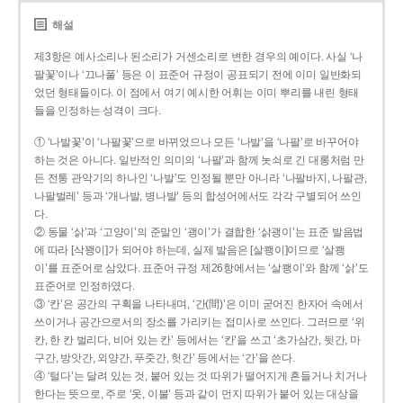
해설
제3항은 예사소리나 된소리가 거센소리로 변한 경우의 예이다. 사실 ‘나
팔꽃’이나 ‘끄나풀’ 등은 이 표준어 규정이 공표되기 전에 이미 일반화되
었던 형태들이다. 이 점에서 여기 예시한 어휘는 이미 뿌리를 내린 형태
들을 인정하는 성격이 크다.
① ‘나발꽃’이 ‘나팔꽃’으로 바뀌었으나 모든 ‘나발’을 ‘나팔’로 바꾸어야
하는 것은 아니다. 일반적인 의미의 ‘나팔’과 함께 놋쇠로 긴 대롱처럼 만
든 전통 관악기의 하나인 ‘나발’도 인정될 뿐만 아니라 ‘나팔바지, 나팔관,
나팔벌레’ 등과 ‘개나발, 병나발’ 등의 합성어에서도 각각 구별되어 쓰인
다.
② 동물 ‘삵’과 ‘고양이’의 준말인 ‘괭이’가 결합한 ‘삵괭이’는 표준 발음법
에 따라 [삭꽹이]가 되어야 하는데, 실제 발음은 [살쾡이]이므로 ‘살쾡
이’를 표준어로 삼았다. 표준어 규정 제26항에서는 ‘살쾡이’와 함께 ‘삵’도
표준어로 인정하였다.
③ ‘칸’은 공간의 구획을 나타내며, ‘간(間)’은 이미 굳어진 한자어 속에서
쓰이거나 공간으로서의 장소를 가리키는 접미사로 쓰인다. 그러므로 ‘위
칸, 한 칸 벌리다, 비어 있는 칸’ 등에서는 ‘칸’을 쓰고 ‘초가삼간, 뒷간, 마
구간, 방앗간, 외양간, 푸줏간, 헛간’ 등에서는 ‘간’을 쓴다.
④ ‘털다’는 달려 있는 것, 붙어 있는 것 따위가 떨어지게 흔들거나 치거나
한다는 뜻으로, 주로 ‘옷, 이불’ 등과 같이 먼지 따위가 붙어 있는 대상을