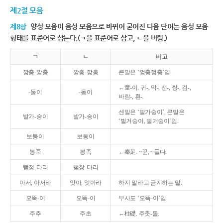
제2절 모음
제8항
양성 모음이 음성 모음으로 바뀌어 굳어진 다음 단어는 음성 모음
형태를 표준어로 삼는다.(ㄱ을 표준어로 삼고, ㄴ을 버림.)
ㄱ
ㄴ
비고
깡충-깡충
깡총-깡총
큰말은 ‘껑충껑충’임.
←童-이. 귀-, 막-, 선-, 쌍-, 검-,
-둥이
-동이
바람-, 흰-.
센말은 ‘빨가숭이’, 큰말은
발가-숭이
발가-송이
‘벌거숭이, 뻘거숭이’임.
보퉁이
보통이
봉죽
봉족
←奉足. ~꾼, ~들다.
뻗정-다리
뻗장-다리
아서, 아서라
앗아, 앗아라
하지 말라고 금지하는 말.
오뚝-이
오똑-이
부사도 ‘오뚝-이’임.
주추
주초
←柱礎. 주춧-돌.