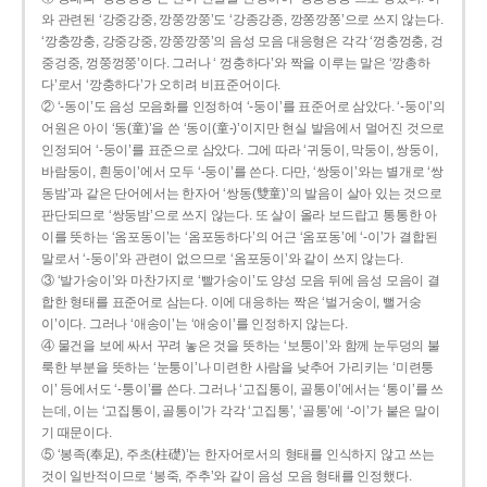
와 관련된 ‘강중강중, 깡쭝깡쭝’도 ‘강종강종, 깡쫑깡쫑’으로 쓰지 않는다.
‘깡충깡충, 강중강중, 깡쭝깡쭝’의 음성 모음 대응형은 각각 ‘껑충껑충, 겅
중겅중, 껑쭝껑쭝’이다. 그러나 ‘ 껑충하다’와 짝을 이루는 말은 ‘깡총하
다’로서 ‘깡충하다’가 오히려 비표준어이다.
② ‘-동이’도 음성 모음화를 인정하여 ‘-둥이’를 표준어로 삼았다. ‘-둥이’의
어원은 아이 ‘동(童)’을 쓴 ‘동이(童-)’이지만 현실 발음에서 멀어진 것으로
인정되어 ‘-둥이’를 표준으로 삼았다. 그에 따라 ‘귀둥이, 막둥이, 쌍둥이,
바람둥이, 흰둥이’에서 모두 ‘-둥이’를 쓴다. 다만, ‘쌍둥이’와는 별개로 ‘쌍
동밤’과 같은 단어에서는 한자어 ‘쌍동(雙童)’의 발음이 살아 있는 것으로
판단되므로 ‘쌍둥밤’으로 쓰지 않는다. 또 살이 올라 보드랍고 통통한 아
이를 뜻하는 ‘옴포동이’는 ‘옴포동하다’의 어근 ‘옴포동’에 ‘-이’가 결합된
말로서 ‘-둥이’와 관련이 없으므로 ‘옴포둥이’와 같이 쓰지 않는다.
③ ‘발가숭이’와 마찬가지로 ‘빨가숭이’도 양성 모음 뒤에 음성 모음이 결
합한 형태를 표준어로 삼는다. 이에 대응하는 짝은 ‘벌거숭이, 뻘거숭
이’이다. 그러나 ‘애송이’는 ‘애숭이’를 인정하지 않는다.
④ 물건을 보에 싸서 꾸려 놓은 것을 뜻하는 ‘보퉁이’와 함께 눈두덩의 불
룩한 부분을 뜻하는 ‘눈퉁이’나 미련한 사람을 낮추어 가리키는 ‘미련퉁
이’ 등에서도 ‘-퉁이’를 쓴다. 그러나 ‘고집통이, 골통이’에서는 ‘통이’를 쓰
는데, 이는 ‘고집통이, 골통이’가 각각 ‘고집통’, ‘골통’에 ‘-이’가 붙은 말이
기 때문이다.
⑤ ‘봉족(奉足), 주초(柱礎)’는 한자어로서의 형태를 인식하지 않고 쓰는
것이 일반적이므로 ‘봉죽, 주추’와 같이 음성 모음 형태를 인정했다.