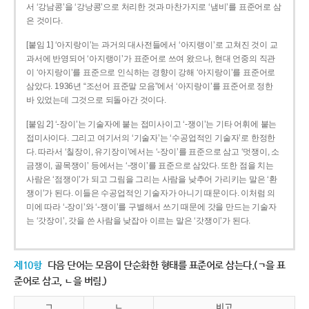
서 ‘강남콩’을 ‘강낭콩’으로 처리한 것과 마찬가지로 ‘냄비’를 표준어로 삼
은 것이다.
[붙임 1] ‘아지랑이’는 과거의 대사전들에서 ‘아지랭이’로 고쳐진 것이 교
과서에 반영되어 ‘아지랭이’가 표준어로 쓰여 왔으나, 현대 언중의 직관
이 ‘아지랑이’를 표준으로 인식하는 경향이 강해 ‘아지랑이’를 표준어로
삼았다. 1936년 “조선어 표준말 모음”에서 ‘아지랑이’를 표준어로 정한
바 있었는데 그것으로 되돌아간 것이다.
[붙임 2] ‘-장이’는 기술자에 붙는 접미사이고 ‘-쟁이’는 기타 어휘에 붙는
접미사이다. 그리고 여기서의 ‘기술자’는 ‘수공업적인 기술자’로 한정한
다. 따라서 ‘칠장이, 유기장이’에서는 ‘-장이’를 표준으로 삼고 ‘멋쟁이, 소
금쟁이, 골목쟁이’ 등에서는 ‘-쟁이’를 표준으로 삼았다. 또한 점을 치는
사람은 ‘점쟁이’가 되고 그림을 그리는 사람을 낮추어 가리키는 말은 ‘환
쟁이’가 된다. 이들은 수공업적인 기술자가 아니기 때문이다. 이처럼 의
미에 따라 ‘-장이’와 ‘-쟁이’를 구별해서 쓰기 때문에 갓을 만드는 기술자
는 ‘갓장이’, 갓을 쓴 사람을 낮잡아 이르는 말은 ‘갓쟁이’가 된다.
제10항
다음 단어는 모음이 단순화한 형태를 표준어로 삼는다.(ㄱ을 표
준어로 삼고, ㄴ을 버림.)
ㄱ
ㄴ
비고