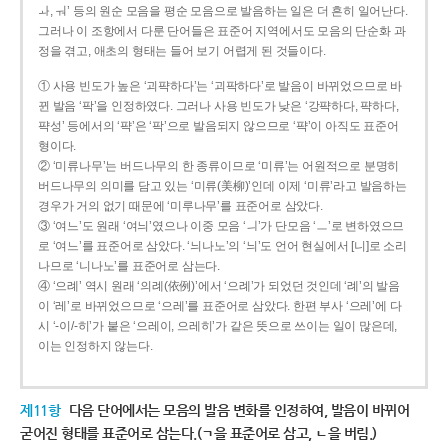
ㅘ, ㅝ’ 등의 원순 모음을 평순 모음으로 발음하는 일은 더 흔히 일어난다.
그러나 이 조항에서 다룬 단어들은 표준어 지역에서도 모음의 단순화 과
정을 겪고, 애초의 형태는 들어 보기 어렵게 된 것들이다.
① 사용 빈도가 높은 ‘괴퍅하다’는 ‘괴팍하다’로 발음이 바뀌었으므로 바
뀐 발음 ‘팍’을 인정하였다. 그러나 사용 빈도가 낮은 ‘강퍅하다, 퍅하다,
퍅성’ 등에서의 ‘퍅’은 ‘팍’으로 발음되지 않으므로 ‘퍅’이 아직도 표준어
형이다.
② ‘미류나무’는 버드나무의 한 종류이므로 ‘미류’는 어원적으로 분명히
버드나무의 의미를 담고 있는 ‘미류(美柳)’인데 이제 ‘미류’라고 발음하는
경우가 거의 없기 때문에 ‘미루나무’를 표준어로 삼았다.
③ ‘여느’도 원래 ‘여늬’였으나 이중 모음 ‘ㅢ’가 단모음 ‘ㅡ’로 변하였으므
로 ‘여느’를 표준어로 삼았다. ‘늬나노’의 ‘늬’도 언어 현실에서 [니]로 소리
나므로 ‘니나노’를 표준어로 삼는다.
④ ‘으례’ 역시 원래 ‘의례(依例)’에서 ‘으례’가 되었던 것인데 ‘례’의 발음
이 ‘레’로 바뀌었으므로 ‘으레’를 표준어로 삼았다. 한편 부사 ‘으레’에 다
시 ‘-이/-히’가 붙은 ‘으레이, 으레히’가 같은 뜻으로 쓰이는 일이 많은데,
이는 인정하지 않는다.
제11항
다음 단어에서는 모음의 발음 변화를 인정하여, 발음이 바뀌어
굳어진 형태를 표준어로 삼는다.(ㄱ을 표준어로 삼고, ㄴ을 버림.)