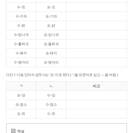
수-컷
숫-것
수-키와
숫-기와
수-탉
숫-닭
수-탕나귀
숫-당나귀
수-톨쩌귀
숫-돌쩌귀
수-퇘지
숫-돼지
수-평아리
숫-병아리
다만 2. 다음 단어의 접두사는 '숫-'으로 한다.(ㄱ을 표준어로 삼고, ㄴ을 버림.)
ㄱ
ㄴ
비고
숫-양
수-양
숫-염소
수-염소
숫-쥐
수-쥐
해설