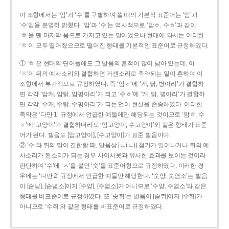
이 조항에서는 ‘암’과 ‘수’를 구별하여 쓸 때의 기본적 표준어는 ‘암’과
‘수’임을 분명히 밝혔다. ‘암’과 ‘수’는 역사적으로 ‘암ㅎ, 수ㅎ’과 같이
‘ㅎ’을 맨 마지막 음으로 가지고 있는 말이었으나 현대에 와서는 이러한
‘ㅎ’이 모두 떨어졌으므로 떨어진 형태를 기본적인 표준어로 규정하였다.
① ‘ㅎ’은 현대의 단어들에도 그 발음의 흔적이 많이 남아 있는데, 이
‘ㅎ’이 뒤의 예사소리와 결합하면 거센소리로 축약되는 일이 흔하여 이
조항에서 부가적으로 규정하였다. 즉 ‘암ㅎ’에 ‘개, 닭, 병아리’가 결합하
면 각각 ‘암캐, 암탉, 암평아리’가 되고 ‘수ㅎ’에 ‘개, 닭, 병아리’가 결합하
면 각각 ‘수캐, 수탉, 수평아리’가 되는 언어 현실을 존중하였다. 이러한
축약은 ‘다만 1’ 규정에서 언급한 예들에만 해당되는 것이므로 ‘암ㅎ, 수
ㅎ’에 ‘고양이’가 결합하더라도 ‘암고양이, 수고양이’와 같은 형태가 표준
어가 된다. 발음도 [암고양이], [수고양이]가 표준 발음이다.
② ‘수’와 뒤의 말이 결합할 때, 발음상 [ㄴ(ㄴ)] 첨가가 일어나거나 뒤의 예
사소리가 된소리가 되는 경우 사이시옷과 유사한 효과를 보이는 것이라
판단하여 ‘수’에 ‘ㅅ’을 붙인 ‘숫’을 표준어형으로 규정하였다. 이러한 경
우에는 ‘다만 2’ 규정에서 언급한 예들만 해당한다. ‘숫양, 숫염소’는 발음
이 [순냥], [순념소]이지 [수양], [수염소]가 아니므로 ‘수양, 수염소’와 같은
형태를 비표준어로 규정하였다. 또 ‘숫쥐’는 발음이 [숟쮜]이지 [수쥐]가
아니므로 ‘수쥐’와 같은 형태를 비표준어로 규정하였다.