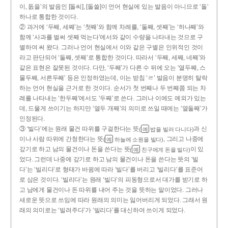
이, 돐을’의 발음인 [돌씨], [돌쓸]이 언어 현실에 있는 발음이 아니므로 ‘돌’
하나로 통합한 것이다.
② 과거에 ‘두째, 세째’는 ‘첫째’와 함께 차례를, ‘둘째, 셋째’는 ‘하나째’와
함께 ‘사과를 벌써 셋째 먹는다’에서와 같이 수량을 나타내는 것으로 구
별하여 써 왔다. 그러나 언어 현실에서 이와 같은 구별은 인위적인 것이
라고 판단되어 ‘둘째, 셋째’로 통합한 것이다. 따라서 ‘두째, 세째, 네째’와
같은 표현은 잘못된 것이다. 다만, ‘두째’가 다른 수 뒤에 오는 ‘열두째, 스
물두째, 서른두째’ 등은 인정하였는데, 이는 받침 ‘ㄹ’ 발음이 분명히 탈락
하는 언어 현실을 근거로 한 것이다. 순서가 첫 번째나 두 번째쯤 되는 차
례를 나타내는 ‘한두째’에서도 ‘두째’로 쓴다. 그러나 이에도 예외가 있는
데, 드물게 쓰이기는 하지만 ‘열두 개째’의 의미로 쓰일 때에는 ‘열둘째’가
인정된다.
③ ‘빌다’에는 원래 물건 따위를 구걸한다는 뜻
과 신
(
밥을 빌러 다니다)
예
이나 사람 따위에 간청한다는 뜻
, 그리고 나중에
(
하늘에 소원을 빌다)
예
갚기로 하고 남의 물건이나 돈을 쓴다는 뜻
이 있
(
친구에게 돈을 빌다)
예
었다. 그런데 나중에 갚기로 하고 남의 물건이나 돈을 쓴다는 뜻의 ‘빌
다’는 ‘빌리다’로 형태가 바뀜에 따라 ‘빌다’를 버리고 ‘빌리다’를 표준어
로 삼은 것이다. ‘빌리다’는 원래 ‘빌다’의 피동형으로서 대가를 받기로 하
고 남에게 물건이나 돈 따위를 내어 주는 것을 뜻하는 말이었다. 그러나
새로운 뜻으로 쓰임에 따라 원래의 의미는 잃어버리게 되었다. 그래서 원
래의 의미로는 ‘빌려주다’가 ‘빌리다’를 대신하여 쓰이게 되었다.