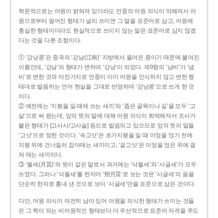
학문적으로는 어원이 밝혀져 있더라도 언중의 어원 의식이 약해져서 어
원으로부터 멀어진 형태가 널리 쓰이면 그 말을 표준어로 삼고, 어원에
충실한 형태이더라도 현실적으로 쓰이지 않는 말은 표준어로 삼지 않겠
다는 것을 다룬 조항이다.
① ‘강낭콩’은 중국의 ‘강남(江南)’ 지방에서 들여온 콩이기 때문에 붙여진
이름인데, ‘강남’의 형태가 변하여 ‘강낭’이 되었다. 제9항의 ‘남비’가 ‘냄
비’로 변한 것과 마찬가지로 언중이 이미 어원을 인식하지 않고 변한 형
태대로 발음하는 언어 현실을 그대로 반영하여 ‘강낭콩’으로 쓰게 한 것
이다.
② 예전에는 ‘지붕을 일 때에 쓰는 새끼’와 ‘좁은 골목이나 길’을 모두 ‘고
샅’으로 써 왔는데, 앞의 뜻의 말에 대해 어원 의식이 희박해져서 조사가
붙은 형태가 [고사시/고사슬] 등으로 발음되고 있으므로 앞의 뜻의 말을
‘고삿’으로 정한 것이다. ‘속고삿’은 초가지붕을 일 때 이엉을 얹기 전에
지붕 위에 건너질러 잡아매는 새끼이고, ‘겉고삿’은 이엉을 얹은 위에 걸
쳐 매는 새끼이다.
③ ‘월세(月貰)’와 뜻이 같은 말로서 과거에는 ‘삭월세’와 ‘사글세’가 모두
쓰였다. 그러나 ‘삭월세’를 한자어 ‘朔月貰’로 보는 것은 ‘사글세’의 음을
단순히 한자로 흉내 낸 것으로 보아 ‘사글세’만을 표준으로 삼은 것이다.
다만, 어원 의식이 여전히 남아 있어 어원을 의식한 형태가 쓰이는 것들
은 그 짝이 되는 비어원적인 형태보다 더 우선적으로 표준어 자격을 주도