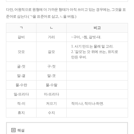
다만, 어원적으로 원형에 더 가까운 형태가 아직 쓰이고 있는 경우에는, 그것을 표
준어로 삼는다.(ㄱ을 표준어로 삼고, ㄴ을 버림.)
ㄱ
ㄴ
비고
갈비
가리
~구이, ~찜, 갈빗-대.
1. 사기 만드는 물레 밑 고리.
갓모
갈모
2. '갈모'는 갓 위에 쓰는, 유지로
만든 우비.
굴-젓
구-젓
말-곁
말-겻
물-수란
물-수랄
밀-뜨리다
미-뜨리다
적-이
저으기
적이-나, 적이나-하면.
휴지
수지
해설