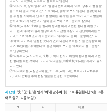
라요’도 ‘나무랬다, 나무래요’를 취하지 않는다.
④ ‘미시/미수, 상치/상추’ 역시 발음의 변화에 따라 ‘미수, 상추’가 현실 발
음으로 더 널리 쓰이고 있으므로 ‘미시, 상치’로 쓰지 않는다. 종(種)이 다
른 두 동물 사이에서 난 새끼를 말하는 ‘튀기’는 원래 ‘트기’였으나 발음이
변하여 ‘튀기’가 되었고 이 말이 널리 쓰이므로 표준어로 삼았다.
⑤ ‘주책(←주착, 主着)’은 한자어 형태를 버리고 변한 형태를 취한 것이
다. 그런데 ‘주착’이 원래 일정하게 자리 잡힌 주장이나 판단력이라는 뜻
이었으므로 ‘주책없다’가 표준어이고 ‘주책이다’는 비표준형이었으나,
‘주책’의 의미로서 ‘일정한 줏대가 없이 되는대로 하는 짓’을 인정함에 따
라 2016년에는 ‘주책없다’와 같은 의미로 쓰이는 ‘주책이다’를 표준형으
로 인정하였다.
⑥ ‘지루하다(←지리하다, 支離--)’ 역시 한자어 어원의 형태를 버리고 변
한 형태를 취한 것이다. 그러나 ‘지리멸렬(支離滅裂)’에서는 ‘지리’가 유지
되고 있다.
⑦ ‘시러베아들(←실업의아들), 허드레(←허드래), 호루라기(←호루루
기)’ 역시 변화된 후의 현실 발음을 반영한 표준어이다.
제12항
‘웃-’ 및 ‘윗-’은 명사 ‘위’에 맞추어 ‘윗-’으로 통일한다.(ㄱ을 표준
어로 삼고, ㄴ을 버림.)
ㄱ
ㄴ
비고