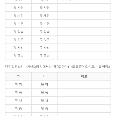
윗-사랑
웃-사랑
윗-세장
웃-세장
윗-수염
웃-수염
윗-입술
웃-입술
윗-잇몸
웃-잇몸
윗-자리
웃-자리
윗-중방
웃-중방
다만 1. 된소리나 거센소리 앞에서는 ‘위-’로 한다.(ㄱ을 표준어로 삼고, ㄴ을 버림.)
ㄱ
ㄴ
비고
위-짝
웃-짝
위-쪽
웃-쪽
위-채
웃-채
위-층
웃-층