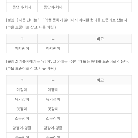
동댕이-치다
동당이-치다
[붙임 1] 다음 단어는 ‘ㅣ’ 역행 동화가 일어나지 아니한 형태를 표준어로 삼는다.
(ㄱ을 표준어로 삼고, ㄴ을 버림.)
ㄱ
ㄴ
비고
아지랑이
아지랭이
[붙임 2] 기술자에게는 ‘-장이’, 그 외에는 ‘-쟁이’가 붙는 형태를 표준어로 삼는다.
(ㄱ을 표준어로 삼고, ㄴ을 버림.)
ㄱ
ㄴ
비고
미장이
미쟁이
유기장이
유기쟁이
멋쟁이
멋장이
소금쟁이
소금장이
담쟁이-덩굴
담장이-덩굴
골목쟁이
골목장이