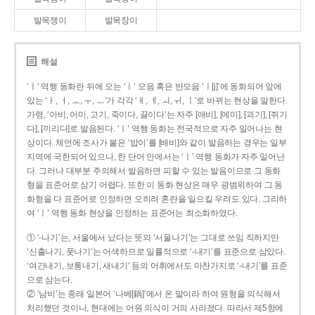
발목쟁이
발목장이
해설
‘ㅣ’ 역행 동화란 뒤에 오는 ‘ㅣ’ 모음 혹은 반모음 ‘ㅣ[j]’에 동화되어 앞에
있는 ‘ㅏ, ㅓ, ㅗ, ㅜ, ㅡ’가 각각 ‘ㅐ, ㅔ, ㅚ, ㅟ, ㅣ’로 바뀌는 현상을 말한다.
가령, ‘아비, 어미, 고기, 죽이다, 끓이다’는 자주 [애비], [에미], [괴기], [쥐기
다], [끼리다]로 발음된다. ‘ㅣ’ 역행 동화는 전국적으로 자주 일어나는 현
상이다. 체언에 조사가 붙은 ‘밥이’를 [배비]와 같이 발음하는 경우는 일부
지역에 국한되어 있으나, 한 단어 안에서는 ‘ㅣ’ 역행 동화가 자주 일어난
다. 그러나 대부분 주의해서 발음하면 피할 수 있는 발음이므로 그 동화
형을 표준어로 삼기 어렵다. 또한 이 동화 현상은 매우 광범위하여 그 동
화형을 다 표준어로 인정하면 오히려 혼란을 일으킬 우려도 있다. 그리하
여 ‘ㅣ’ 역행 동화 현상을 인정하는 표준어는 최소화하였다.
① ‘-나기’는, 서울에서 났다는 뜻의 ‘서울나기’는 그대로 쓰임 직하지만
‘신출나기, 풋나기’는 어색하므로 일률적으로 ‘-내기’를 표준으로 삼았다.
‘여간내기, 보통내기, 새내기’ 등의 어휘에서도 마찬가지로 ‘-내기’를 표준
으로 삼는다.
② ‘남비’는 종래 일본어 ‘나베[鍋]’에서 온 말이라 하여 원형을 의식해서
처리했던 것이나, 현대에는 어원 의식이 거의 사라졌다. 따라서 제5항에