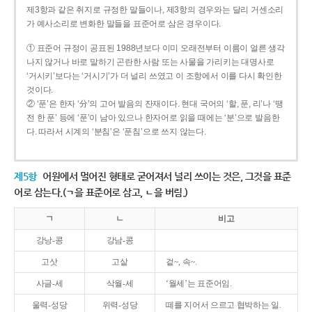
제3항과 같은 취지로 규정한 말들이나, 제3항의 경우와는 달리 거센소리
가 예사소리로 변화한 말들을 표준어로 삼은 경우이다.
① 표준어 규정이 공표된 1988년보다 이미 오래전부터 이름이 얼른 생각
나지 않거나 바로 말하기 곤란한 사람 또는 사물을 가리키는 대명사로
‘거시키’보다는 ‘거시기’가 더 널리 쓰였고 이 조항에서 이를 다시 확인한
것이다.
② ‘푼’은 한자 ‘分’의 고어 발음의 잔재이다. 현대 국어의 ‘할, 푼, 리’나 ‘땡
전 한 푼’ 등에 ‘푼’이 남아 있으나 한자어로 읽을 때에는 ‘분’으로 발음한
다. 따라서 시계의 ‘분침’은 ‘푼침’으로 쓰지 않는다.
제5항
어원에서 멀어진 형태로 굳어져서 널리 쓰이는 것은, 그것을 표준
어로 삼는다.(ㄱ을 표준어로 삼고, ㄴ을 버림.)
ㄱ
ㄴ
비고
강낭-콩
강남-콩
고삿
고샅
겉~, 속~.
사글-세
삭월-세
‘월세’는 표준어임.
울력-성당
위력-성당
떼를 지어서 으르고 협박하는 일.