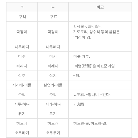
ㄱ
ㄴ
비고
-구려
-구료
1. 서울~, 알~, 찰~.
깍쟁이
깍정이
2. 도토리, 상수리 등의 받침은
‘깍정이’임.
나무라다
나무래다
미수
미시
미숫-가루.
바라다
바래다
‘바램[所望]’은 비표준어임.
상추
상치
~쌈.
시러베-아들
실업의-아들
주책
주착
←主着. ~망나니, ~없다.
지루-하다
지리-하다
←支離.
튀기
트기
허드레
허드래
허드렛-물, 허드렛-일.
호루라기
호루루기