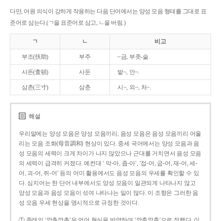
다만, 어원 의식이 강하게 작용하는 다음 단어에서는 양성 모음 형태를 그대로 표
준어로 삼는다.(ㄱ을 표준어로 삼고, ㄴ을 버림.)
ㄱ
ㄴ
비고
부조(扶助)
부주
~금, 부좃-술.
사돈(査頓)
사둔
밭~, 안~.
삼촌(三寸)
삼춘
시~, 외~, 처~.
해설
우리말에는 양성 모음은 양성 모음끼리, 음성 모음은 음성 모음끼리 어울
리는 모음 조화(母音調和) 현상이 있다. 중세 국어에서는 양성 모음과 음
성 모음의 세력이 크게 차이가 나지 않았으나 근대를 거치면서 음성 모음
의 세력이 급격히 커졌다. 예컨대 ‘ 막-아, 좁-아’, ‘접-어, 굽-어, 재-어, 세-
어, 괴-어, 쥐-어’ 등의 어미 활용에서도 음성 모음의 우세를 확인할 수 있
다. 심지어는 한 단어 내부에서도 양성 모음이 일관되게 나타나지 않고
양성 모음과 음성 모음이 섞여 나타나는 일이 많다. 이 조항은 그러한 음
성 모음 우세 현상을 명시적으로 규정한 것이다.
① 종래의 ‘깡총깡총’은 언어 현실을 반영하여 ‘깡충깡충’으로 정했다. 이