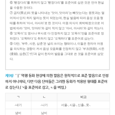
⑥ ‘뻗장다리’를 취하지 않고 ‘뻗정다리’를 표준어로 삼은 것은 언어 현실
을 수용한 것이다.
⑦ 금지(禁止)의 뜻을 나타내는 ‘앗아, 앗아라’는 빼앗는다는 원뜻과는 멀
어져서 단지 하지 말라는 뜻이 되었는데, 현실 발음에 따라 음성 모음 형
태를 취하여 ‘아서, 아서라’로 한 것이다. 어원 의식이 희박해졌으므로 어
법에 따라 ‘앗어, 앗어라’와 같이 적지 않고 ‘아서, 아서라’와 같이 적는다.
⑧ ‘오똑이’도 명사나 부사로 다 인정하지 않고 ‘오뚝이’만을 표준어로 정
하였다. ‘오똑하다’도 취하지 않고 ‘오뚝하다’를 표준어로 삼는다.
⑨ 다만, ‘부주, 사둔, 삼춘’은 널리 쓰이는 형태이나, 이들은 한자어 어원
을 의식하는 경향이 커서 음성 모음화를 인정하지 않고 ‘부조(扶助), 사돈
(査頓), 삼촌(三寸)’과 같이 한자어 발음을 그대로 쓴 것을 표준어로 삼았
다.
제9항
‘ㅣ’ 역행 동화 현상에 의한 발음은 원칙적으로 표준 발음으로 인정
하지 아니하되, 다만 다음 단어들은 그러한 동화가 적용된 형태를 표준어
로 삼는다.(ㄱ을 표준어로 삼고, ㄴ을 버림.)
ㄱ
ㄴ
비고
-내기
-나기
서울-, 시골-, 신출-, 풋-.
냄비
남비