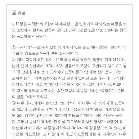
해설
제11항은 제8항~제10항에서 제시한 모음 변화에 속하지 않는 예들을 보
인 조항이다. 변화된 발음이 굳어진 경우 그것을 표준으로 삼는다는 원칙
은 동일하게 적용된다.
① ‘-구려’와 ‘-구료’는 미묘한 의미 차가 있는 듯도 하나 언중이 분명히 의
식할 수 없으므로 ‘-구려’ 쪽만 살린 것이다.
② 원래 ‘깍정이’였던 말이 ‘ㅣ’ 역행 동화를 겪으면 ‘깍젱이’가 되어야 하
는데, 언어 현실에서 ‘ㅐ’와 ‘ㅔ’가 발음으로 뚜렷이 구별되지 않고 표기상
‘ㅐ’를 선호한다는 점에 근거하여 표준어를 ‘깍쟁이’로 정하였다. 그럼으
로써 이는 ‘ㅣ’ 역행 동화와는 직접 관련이 없어진 표준어가 되어 제9항의
예외로 다루지 않고 여기에서 다루게 된 것이다. 그러나 밤나무, 떡갈나
무 따위의 열매를 싸고 있는 술잔 모양의 받침을 뜻하는 ‘깍정이’는 원래
의 말을 그대로 두었다.
③ ‘나무래다, 바래다’는 방언으로 해석하여 ‘나무라다, 바라다’를 표준어
로 삼았다. 그런데 근래 ‘바라다’에서 파생된 명사 ‘바람’을 ‘바램’으로 잘
못 쓰는 경향이 있다. ‘바람[風]’과의 혼동을 피하려는 심리 때문인 듯하
다. 그러나 동사가 ‘바라다’인 이상 그로부터 파생된 명사가 ‘바램’이 될
수는 없어 비고에서 이를 명기하였다. ‘바라다’의 활용형으로, ‘바랬다, 바
래요’는 비표준형이고 ‘바랐다, 바라요’가 표준형이 된다. ‘나무랐다, 나무