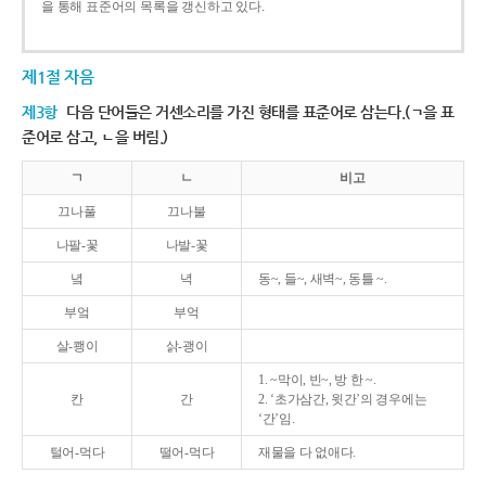
을 통해 표준어의 목록을 갱신하고 있다.
제1절 자음
제3항
다음 단어들은 거센소리를 가진 형태를 표준어로 삼는다.(ㄱ을 표
준어로 삼고, ㄴ을 버림.)
ㄱ
ㄴ
비고
끄나풀
끄나불
나팔-꽃
나발-꽃
녘
녁
동~, 들~, 새벽~, 동틀 ~.
부엌
부억
살-쾡이
삵-괭이
1. ~막이, 빈~, 방 한 ~.
칸
간
2. ‘초가삼간, 윗간’의 경우에는
‘간’임.
털어-먹다
떨어-먹다
재물을 다 없애다.