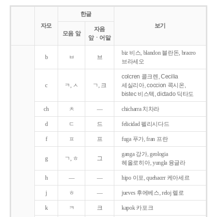
한글
자모
보기
자음
모음 앞
앞ㆍ어말
biz 비스, blandon 블란돈, braceo
b
ㅂ
브
브라세오
colcren 콜크렌, Cecilia
c
ㅋ, ㅅ
ㄱ, 크
세실리아, coccion 콕시온,
bistec 비스텍, dictado 딕타도
ch
ㅊ
―
chicharra 치차라
d
ㄷ
드
felicidad 펠리시다드
f
ㅍ
프
fuga 푸가, fran 프란
ganga 강가, geologia
g
ㄱ, ㅎ
그
헤올로히아, yungla 융글라
h
―
―
hipo 이포, quehacer 케아세르
j
ㅎ
―
jueves 후에베스, reloj 렐로
k
ㅋ
크
kapok 카포크