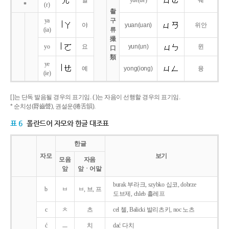
얼
yue
(ue)
웨
*
(r)
촬
ya
구
야
yuan
(uan)
위안
(ia)
류
撮
yo
요
yun
(un)
윈
口
類
ye
예
yong
(iong)
융
(ie)
[ ]는 단독 발음될 경우의 표기임. ( )는 자음이 선행할 경우의 표기임.
* 순치성(脣齒聲), 권설운(捲舌韻).
표 6
폴란드어 자모와 한글 대조표
한글
자모
보기
모음
자음
앞
앞ㆍ어말
burak 부라크, szybko 십코, dobrze
b
ㅂ
ㅂ, 브, 프
도브제, chleb 흘레프
c
ㅊ
츠
cel 첼, Balicki 발리츠키, noc 노츠
ć
ㅡ
치
dać 다치