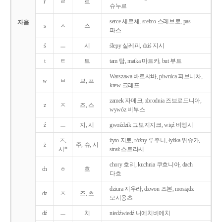
r
ㄹ
르
슈누르
serce 세르체, srebro 스레브로, pas
자음
s
ㅅ
스
파스
ś
ㅡ
시
ślepy 실레피, dziś 지시
t
ㅌ
트
tam 탐, matka 마트카, but 부트
Warszawa 바르샤바, piwnica 피브니차,
w
ㅂ
브, 프
krew 크레프
zamek 자메크, zbrodnia 즈브로드니아,
z
ㅈ
즈, 스
wywóz 비부스
ź
ㅡ
지, 시
gwoździk 그보지지크, więź 비엥시
ㅈ,
żyto 지토, różny 루주니, łyżka 위슈카,
ż
주, 슈, 시
시*
straż 스트라시
chory 호리, kuchnia 쿠흐니아, dach
ch
ㅎ
흐
다흐
dziura 지우라, dzwon 즈본, mosiądz
dz
ㅈ
즈, 츠
모시옹츠
dź
ㅡ
치
niedźwiedź 니에치비에치