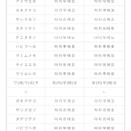
ア イ ウ エ オ
아 이 우 에 오
아 이 우 에 오
カ キ ク ケ コ
가 기 구 게 고
카 키 쿠 케 코
サ シ ス セ ソ
사 시 스 세 소
사 시 스 세 소
タ チ ツ テ ト
다 지 쓰 데 도
타 치 쓰 테 토
ナ ニ ヌ ネ ノ
나 니 누 네 노
나 니 누 네 노
ハ ヒ フ ヘ ホ
하 히 후 헤 호
하 히 후 헤 호
マ ミ ム メ モ
마 미 무 메 모
마 미 무 메 모
ヤ イ ユ エ ヨ
야 이 유 에 요
야 이 유 에 요
ラ リ ル レ ロ
라 리 루 레 로
라 리 루 레 로
ワ (ヰ) ウ (ヱ) ヲ
와 (이) 우 (에) 오
와 (이) 우 (에) 오
ン
ㄴ
ガ ギ グ ゲ ゴ
가 기 구 게 고
가 기 구 게 고
ザ ジ ズ ゼ ゾ
자 지 즈 제 조
자 지 즈 제 조
ダ ヂ ヅ デ ド
다 지 즈 데 도
다 지 즈 데 도
バ ビ ブ ベ ボ
바 비 부 베 보
바 비 부 베 보