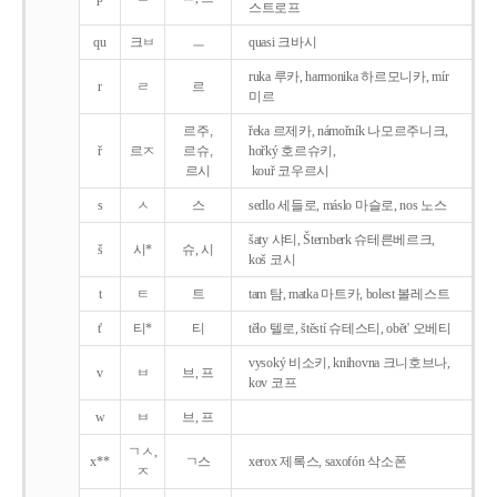
스트로프
qu
크ㅂ
ㅡ
quasi 크바시
ruka 루카, harmonika 하르모니카, mír
r
ㄹ
르
미르
르주,
řeka 르제카, námořník 나모르주니크,
ř
르ㅈ
르슈,
hořký 호르슈키,
르시
kouř 코우르시
s
ㅅ
스
sedlo 세들로, máslo 마슬로, nos 노스
šaty 샤티, Šternberk 슈테른베르크,
š
시*
슈, 시
koš 코시
t
ㅌ
트
tam 탐, matka 마트카, bolest 볼레스트
t'
티*
티
tělo 텔로, štěstí 슈테스티, obět' 오베티
vysoký 비소키, knihovna 크니호브나,
v
ㅂ
브, 프
kov 코프
w
ㅂ
브, 프
ㄱㅅ,
x**
ㄱ스
xerox 제록스, saxofón 삭소폰
ㅈ