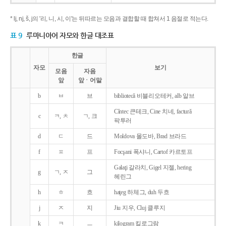
* lj, nj, š, j의 '리, 니, 시, 이'는 뒤따르는 모음과 결합할 때 합쳐서 1 음절로 적는다.
표 9
루마니아어 자모와 한글 대조표
한글
자모
보기
모음
자음
앞
앞ㆍ어말
b
ㅂ
브
bibliotecǎ 비블리오테커, alb 알브
Cîntec 큰테크, Cine 치네, facturǎ
c
ㅋ, ㅊ
ㄱ, 크
팍투러
d
ㄷ
드
Moldova 몰도바, Brad 브라드
f
ㅍ
프
Focşani 폭샤니, Cartof 카르토프
Galaţi 갈라치, Gigel 지젤, hering
g
ㄱ, ㅈ
그
헤린그
h
ㅎ
흐
haţeg 하체그, duh 두흐
j
ㅈ
지
Jiu 지우, Cluj 클루지
k
ㅋ
ㅡ
kilogram 킬로그람