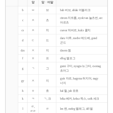
앞
앞ㆍ어말
b
ㅂ
브
bab 버브, ablak 어블러크
citrom 치트롬, nyolcvan 뇰츠번, arc
c
ㅊ
츠
어르츠
cs
ㅊ
치
csavar 처버르, kulcs 쿨치
daru 더루, medve 메드베, gond
d
ㄷ
드
곤드
dzs
ㅈ
지
dzsem 젬
f
ㅍ
프
elfog 엘포그
gumi 구미, nyugta 뉴그터, csomag
g
ㄱ
그
초머그
gyár 자르, hagyma 허지머, nagy
gy
ㅈ
지
너지
h
ㅎ
흐
hal 헐, juh 유흐
k
ㅋ
ㄱ, 크
béka 베커, keksz 켁스, szék 세크
ㄹ,
l
ㄹ
len 렌, meleg 멜레그, dél 델
ㄹㄹ