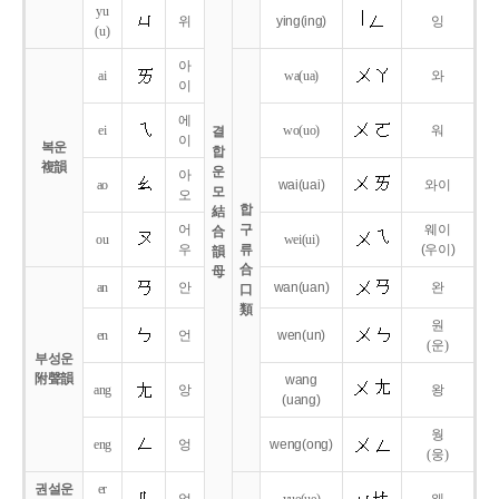
yu
위
ying
(ing)
잉
(u)
아
ai
wa
(ua)
와
이
에
ei
wo
(uo)
워
결
이
복운
합
複韻
운
아
ao
wai
(uai)
와이
모
오
합
結
어
구
웨이
合
ou
wei
(ui)
우
류
(우이)
韻
合
母
an
안
wan
(uan)
완
口
類
원
en
언
wen
(un)
(운)
부성운
附聲韻
wang
ang
앙
왕
(uang)
웡
eng
엉
weng
(ong)
(웅)
권설운
er