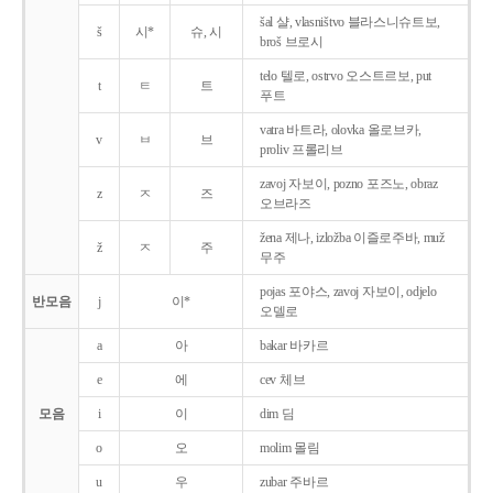
šal 샬, vlasništvo 블라스니슈트보,
š
시*
슈, 시
broš 브로시
telo 텔로, ostrvo 오스트르보, put
t
ㅌ
트
푸트
vatra 바트라, olovka 올로브카,
v
ㅂ
브
proliv 프롤리브
zavoj 자보이, pozno 포즈노, obraz
z
ㅈ
즈
오브라즈
žena 제나, izložba 이즐로주바, muž
ž
ㅈ
주
무주
pojas 포야스, zavoj 자보이, odjelo
반모음
j
이*
오델로
a
아
bakar 바카르
e
에
cev 체브
모음
i
이
dim 딤
o
오
molim 몰림
u
우
zubar 주바르