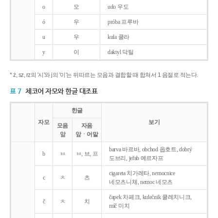
o
오
udo 우도
ó
우
próba 프루바
u
우
kula 쿨라
y
이
daktyl 닥틸
* ż, sz, rz의 '시'와 j의 '이'는 뒤따르는 모음과 결합할 때 합쳐서 1 음절로 적는다.
표 7
체코어 자모와 한글 대조표
한글
자모
보기
모음
자음
앞
앞ㆍ어말
barva 바르바, obchod 옵호트, dobrý
b
ㅂ
ㅂ, 브, 프
도브리, jeřab 예르자프
cigareta 치가레타, nemocnice
c
ㅊ
츠
네모츠니체, nemoc 네모츠
čapek 차페크, kulečnik 쿨레치니크,
č
ㅊ
치
míč 미치