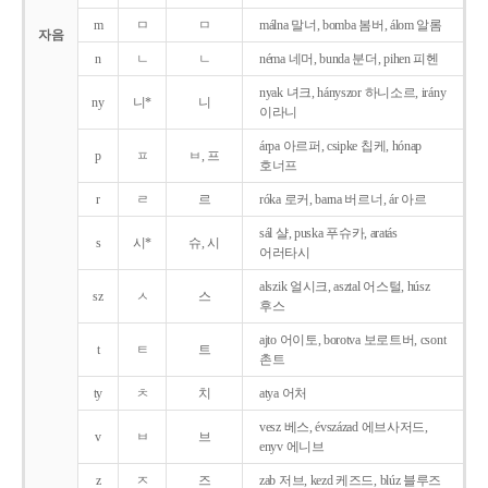
m
ㅁ
ㅁ
málna 말너, bomba 봄버, álom 알롬
자음
n
ㄴ
ㄴ
néma 네머, bunda 분더, pihen 피헨
nyak 녀크, hányszor 하니소르, irány
ny
니*
니
이라니
árpa 아르퍼, csipke 칩케, hónap
p
ㅍ
ㅂ, 프
호너프
r
ㄹ
르
róka 로커, barna 버르너, ár 아르
sál 샬, puska 푸슈카, aratás
s
시*
슈, 시
어러타시
alszik 얼시크, asztal 어스털, húsz
sz
ㅅ
스
후스
ajto 어이토, borotva 보로트버, csont
t
ㅌ
트
촌트
ty
ㅊ
치
atya 어처
vesz 베스, évszázad 에브사저드,
v
ㅂ
브
enyv 에니브
z
ㅈ
즈
zab 저브, kezd 케즈드, blúz 블루즈