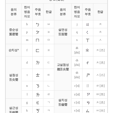
한어
한어
음의
주음
음의
주음
병음
한글
병음
한글
분류
부호
분류
부호
자모
자모
b
ㅂ
j
ㅈ
중순성
설면성
p
ㅍ
q
ㅊ
重脣聲
舌面聲
m
ㅁ
x
ㅅ
zh
순치성*
f
ㅍ
ㅈ [즈]
[zhi]
ch
d
ㄷ
ㅊ [츠]
교설첨성
[chi]
翹舌尖聲
sh
t
ㅌ
ㅅ [스]
설첨성
[shi]
舌尖聲
ㄖ
n
ㄴ
r [ri]
ㄹ [르]
l
ㄹ
z [zi]
ㅉ [쯔]
설치성
g
ㄱ
c [ci]
ㅊ [츠]
舌齒聲
설근성
k
ㅋ
s [si]
ㅆ [쓰]
舌根聲