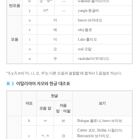
w
오ㆍ우*
―
walkirias 왈키리아스
반모음
y
이*
―
yungla 융글라
a
아
braceo 브라세오
e
에
reloj 렐로
모음
i
이
Lulio 룰리오
o
오
ocal 오칼
u
우
viudedad 비우데다드
* ll, y, ñ, w의 '이, 니, 오, 우'는 다른 모음과 결합할 때 합쳐서 1 음절로 적는다.
표 3
이탈리아어 자모와 한글 대조표
한글
자모
보기
자음
모음 앞
앞ㆍ어말
b
ㅂ
브
Bologna 볼로냐, bravo 브라보
Como 코모, Sicilia 시칠리아,
c
ㅋ, ㅊ
크
Boccaccio 보카치오,