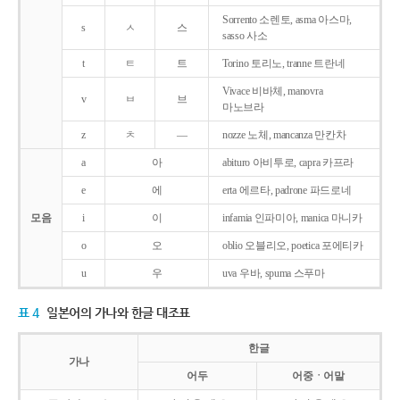
Sorrento 소렌토, asma 아스마,
s
ㅅ
스
sasso 사소
t
ㅌ
트
Torino 토리노, tranne 트란네
Vivace 비바체, manovra
v
ㅂ
브
마노브라
z
ㅊ
―
nozze 노체, mancanza 만칸차
a
아
abituro 아비투로, capra 카프라
e
에
erta 에르타, padrone 파드로네
모음
i
이
infamia 인파미아, manica 마니카
o
오
oblio 오블리오, poetica 포에티카
u
우
uva 우바, spuma 스푸마
표 4
일본어의 가나와 한글 대조표
한글
가나
어두
어중ㆍ어말