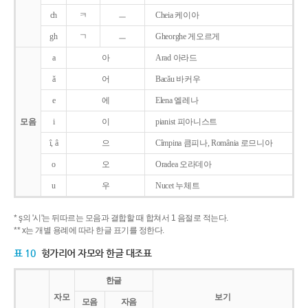
ch
ㅋ
ㅡ
Cheia 케이아
gh
ㄱ
ㅡ
Gheorghe 게오르게
a
아
Arad 아라드
ǎ
어
Bacǎu 바커우
e
에
Elena 엘레나
모음
i
이
pianist 피아니스트
î, â
으
Cîmpina 큼피나, România 로므니아
o
오
Oradea 오라데아
u
우
Nucet 누체트
* ş의 '시'는 뒤따르는 모음과 결합할 때 합쳐서 1 음절로 적는다.
** x는 개별 용례에 따라 한글 표기를 정한다.
표 10
헝가리어 자모와 한글 대조표
한글
자모
보기
모음
자음