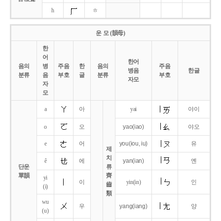
h
ㅎ
운 모 (韻母)
한
어
한어
음의
병
주음
한
음의
주음
병음
한글
분류
음
부호
글
분류
부호
자모
자
모
a
아
yai
야이
o
오
yao
(iao)
야오
e
어
you
(iou,
iu)
유
제
치
ê
에
yan
(ian)
옌
단운
류
單韻
齊
yi
이
yin(in)
인
齒
(i)
類
wu
우
yang
(iang)
양
(u)