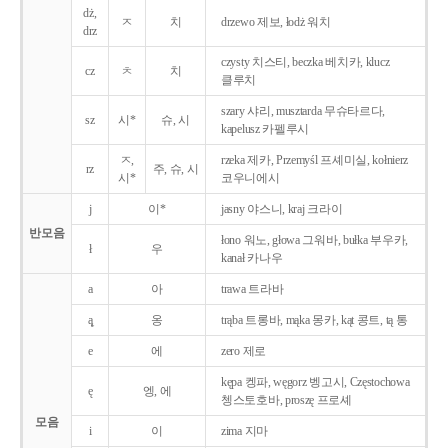
dż,
ㅈ
치
drzewo 제보, łodż 워치
drz
czysty 치스티, beczka 베치카, klucz
cz
ㅊ
치
클루치
szary 샤리, musztarda 무슈타르다,
sz
시*
슈, 시
kapelusz 카펠루시
ㅈ,
rzeka 제카, Przemyśl 프셰미실, kołnierz
rz
주, 슈, 시
시*
코우니에시
j
이*
jasny 야스니, kraj 크라이
반모음
łono 워노, głowa 그워바, bułka 부우카,
ł
우
kanał 카나우
a
아
trawa 트라바
ą̨
옹
trąba 트롱바, mąka 몽카, kąt 콩트, tą 통
e
에
zero 제로
kępa 켕파, węgorz 벵고시, Częstochowa
ę
엥, 에
쳉스토호바, proszę 프로셰
모음
i
이
zima 지마