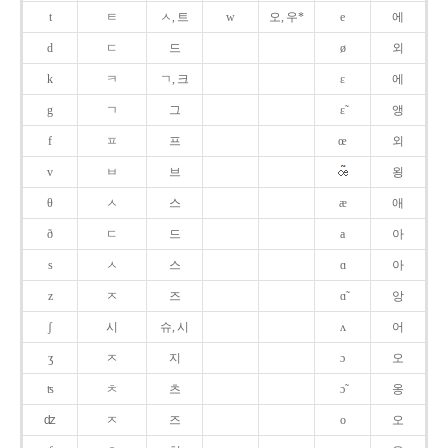
t
ㅌ
ㅅ, 트
w
오, 우*
e
에
d
ㄷ
드
ø
외
k
ㅋ
ㄱ, 크
ɛ
에
g
ㄱ
그
ɛ̃
앵
f
ㅍ
프
œ
외
v
ㅂ
브
욍
θ
ㅅ
스
æ
애
ð
ㄷ
드
a
아
s
ㅅ
스
ɑ
아
z
ㅈ
즈
ɑ̃
앙
ʃ
시
슈, 시
ʌ
어
ʒ
ㅈ
지
ɔ
오
ʦ
ㅊ
츠
ɔ̃
옹
ʣ
ㅈ
즈
o
오