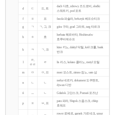
dach 다흐, zdrowy 즈드로비, słodki
d
ㄷ
드, 트
스워트키, pod 포트
f
ㅍ
프
fasola 파솔라, befsztyk 베프슈티크
g
ㄱ
ㄱ, 그, 크
góra 구라, grad 그라트, targ 타르크
herbata 헤르바타, Hrubieszów
h
ㅎ
흐
흐루비에슈프
kino 키노, daktyl 닥틸, król 크룰, bank
k
ㅋ
ㄱ, 크
반크
ㄹ,
l
ㄹ
lis 리스, kolano 콜라노, motyl 모틸
ㄹㄹ
m
ㅁ
ㅁ, 므
most 모스트, zimno 짐노, sam 삼
nerka 네르카, dokument 도쿠멘트,
n
ㄴ
ㄴ
dywan 디반
ń
ㅡ
ㄴ
Gdańsk 그단스크, Poznań 포즈난
para 파라, Słupsk 스웁스크, chłop
p
ㅍ
ㅂ, 프
흐워프
rower 로베르, garnek 가르네크, sznur