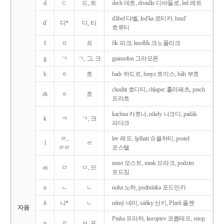
d
ㄷ
드, 트
dech 데흐, divadlo 디바들로, led 레트
d'ábel 댜벨, lod'ka 로티카, hrud'
d'
디*
디, 티
흐루티
f
ㅍ
프
fík 피크, knoflík 크노플리크
g
ㄱ
ㄱ, 그, 크
gramofon 그라모폰
h
ㅎ
흐
hadr 하드르, hmyz 흐미스, bůh 부흐
choditi 호디티, chlapec 흘라페츠, prach
ch
ㅎ
흐
프라흐
kachna 카흐나, nikdy 니크디, padák
k
ㅋ
ㄱ, 크
파다크
ㄹ,
lev 레프, šplhati 슈플하티, postel
l
ㄹ
ㄹㄹ
포스텔
most 모스트, mrak 므라크, podzim
m
ㅁ
ㅁ, 므
포드짐
n
ㄴ
ㄴ
noha 노하, podmínka 포드민카
ň
니*
ㄴ
němý 네미, sáňky 산키, Plzeň 플젠
자음
Praha 프라하, koroptev 코롭테프, strop
p
ㅍ
ㅂ, 프