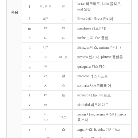
lacrar 라크라르, Lulio 룰리오,
l
ㄹ, ㄹㄹ
ㄹ
ocal 오칼
자음
ll
이*
―
llama 야마, lluvia 유비아
m
ㅁ
ㅁ
membrete 멤브레테
n
ㄴ
ㄴ
noche 노체, flan 플란
ñ
니*
―
ñoñez 뇨녜스, mañana 마냐나
p
ㅍ
ㅂ, 프
pepsina 펩시나, plantón 플란톤
q
ㅋ
―
quisquilla 키스키야
r
ㄹ
르
rascador 라스카도르
s
ㅅ
스
sastreria 사스트레리아
t
ㅌ
트
tetraetro 테트라에트로
v
ㅂ
―
viudedad 비우데다드
ㅅ,
xenón 세논, laxante 락산테, yuxta
x
ㄱ스
ㄱㅅ
육스타
z
ㅅ
스
zagal 사갈, liquidez 리키데스