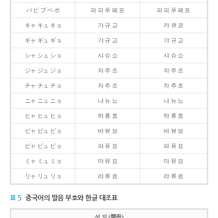
パ ピ プ ペ ポ
파 피 푸 페 포
파 피 푸 페 포
キャ キュ キョ
갸 규 교
캬 큐 쿄
ギャ ギュ ギョ
갸 규 교
갸 규 교
シャ シュ ショ
샤 슈 쇼
샤 슈 쇼
ジャ ジュ ジョ
자 주 조
자 주 조
チャ チュ チョ
자 주 조
차 추 초
ニャ ニュ ニョ
냐 뉴 뇨
냐 뉴 뇨
ヒャ ヒュ ヒョ
햐 휴 효
햐 휴 효
ビャ ビュ ビョ
뱌 뷰 뵤
뱌 뷰 뵤
ピャ ピュ ピョ
퍄 퓨 표
퍄 퓨 표
ミャ ミュ ミョ
먀 뮤 묘
먀 뮤 묘
リャ リュ リョ
랴 류 료
랴 류 료
표 5
중국어의 발음 부호와 한글 대조표
성 모 (聲母)