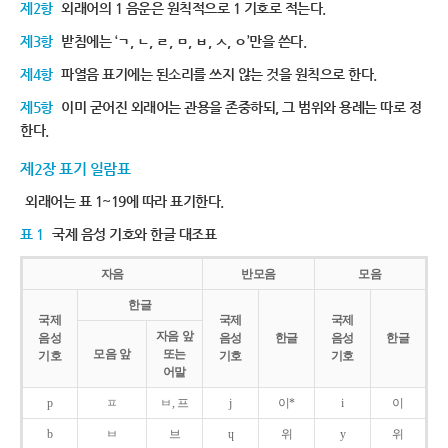
제2항
외래어의 1 음운은 원칙적으로 1 기호로 적는다.
제3항
받침에는 ‘ㄱ, ㄴ, ㄹ, ㅁ, ㅂ, ㅅ, ㅇ’만을 쓴다.
제4항
파열음 표기에는 된소리를 쓰지 않는 것을 원칙으로 한다.
제5항
이미 굳어진 외래어는 관용을 존중하되, 그 범위와 용례는 따로 정
한다.
제2장 표기 일람표
외래어는 표 1~19에 따라 표기한다.
표 1
국제 음성 기호와 한글 대조표
자음
반모음
모음
한글
국제
국제
국제
자음 앞
음성
음성
한글
음성
한글
모음 앞
또는
기호
기호
기호
어말
p
ㅍ
ㅂ, 프
j
이*
i
이
b
ㅂ
브
ɥ
위
y
위