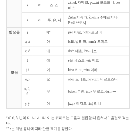
zámek 자메크, pozdní 포즈드니, bez
z
ㅈ
즈, 스
베스
Žižka 지슈카, Žvěřina 주베르지나,
ž
ㅈ
주, 슈, 시
Brož 브로시
반모음
j
이*
jaro 야로, pokoj 포코이
a, á
아
balík 발리크, komár 코마르
e, é
에
dech 데흐, léto 레토
ě
예
sěst 셰스트, věk 베크
i, í
이
kino 키노, míra 미라
모음
o,ó
오
obec 오베츠, nervózni 네르보즈니
u, ú,
우
buben 부벤, úrok 우로크, dům 둠
ů
y, ý
이
jazyk
야지크, líný 리니
* d', ň, š, t', j의 '디, 니, 시, 티, 이'는 뒤따르는 모음과 결합할 때 합쳐서 1 음절로 적는
다.
** x는 개별 용례에 따라 한글 표기를 정한다.