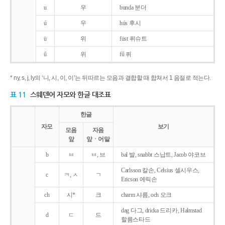
u
우
bunda 분더
ú
우
hús 후시
ü
위
füst 퓌슈트
ű
위
fű 퓌
* ny, s, j, ly의 ‘니, 시, 이, 이’는 뒤따르는 모음과 결합할 때 합쳐서 1 음절로 적는다.
표 11
스웨덴어 자모와 한글 대조표
한글
자모
보기
모음
자음
앞
앞ㆍ어말
b
ㅂ
ㅂ, 브
bal 발, snabbt 스납트, Jacob 야코브
Carlsson 칼손, Celsius 셀시우스,
c
ㅋ, ㅅ
ㄱ
Ericson 에릭손
ch
시*
크
charm 샤름, och 오크
dag 다그, dricka 드리카, Halmstad
d
ㄷ
드
할름스타드