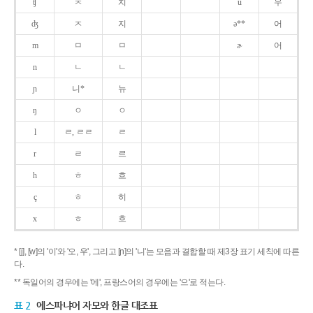
ʧ
ㅊ
치
u
우
ʤ
ㅈ
지
ə**
어
m
ㅁ
ㅁ
ɚ
어
n
ㄴ
ㄴ
ɲ
니*
뉴
ŋ
ㅇ
ㅇ
l
ㄹ, ㄹㄹ
ㄹ
r
ㄹ
르
h
ㅎ
흐
ç
ㅎ
히
x
ㅎ
흐
* [j], [w]의 '이'와 '오, 우', 그리고 [ɲ]의 '니'는 모음과 결합할 때 제3장 표기 세칙에 따른
다.
** 독일어의 경우에는 '에', 프랑스어의 경우에는 '으'로 적는다.
표 2
에스파냐어 자모와 한글 대조표