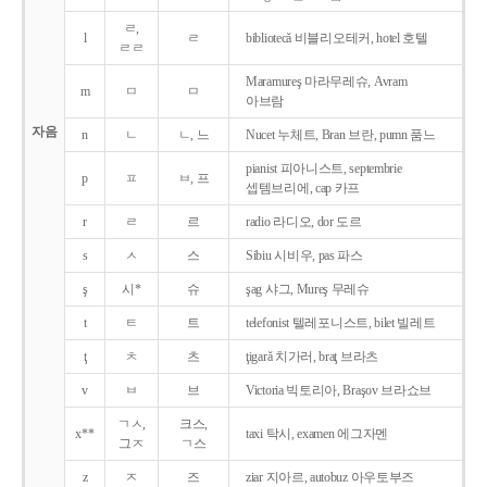
ㄹ,
l
ㄹ
bibliotecǎ 비블리오테커, hotel 호텔
ㄹㄹ
Maramureş 마라무레슈, Avram
m
ㅁ
ㅁ
아브람
자음
n
ㄴ
ㄴ, 느
Nucet 누체트, Bran 브란, pumn 품느
pianist 피아니스트, septembrie
p
ㅍ
ㅂ, 프
셉템브리에, cap 카프
r
ㄹ
르
radio 라디오, dor 도르
s
ㅅ
스
Sibiu 시비우, pas 파스
ş
시*
슈
şag 샤그, Mureş 무레슈
t
ㅌ
트
telefonist 텔레포니스트, bilet 빌레트
ţ
ㅊ
츠
ţigarǎ 치가러, braţ 브라츠
v
ㅂ
브
Victoria 빅토리아, Braşov 브라쇼브
ㄱㅅ,
크스,
x**
taxi 탁시, examen 에그자멘
그ㅈ
ㄱ스
z
ㅈ
즈
ziar 지아르, autobuz 아우토부즈