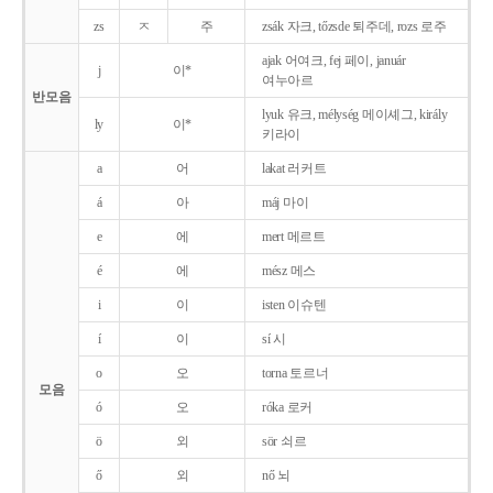
zs
ㅈ
주
zsák 자크, tőzsde 퇴주데, rozs 로주
ajak 어여크, fej 페이, január
j
이*
여누아르
반모음
lyuk 유크, mélység 메이셰그, király
ly
이*
키라이
a
어
lakat 러커트
á
아
máj 마이
e
에
mert 메르트
é
에
mész 메스
i
이
isten 이슈텐
í
이
sí 시
o
오
torna 토르너
모음
ó
오
róka 로커
ö
외
sör 쇠르
ő
외
nő 뇌