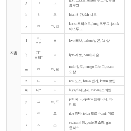
gost 고스트, dugme 두그메, krug
g
ㄱ
그
크루그
h
ㅎ
흐
hitan 히탄, šah 샤흐
korist 코리스트, krug 크루그, jastuk
k
ㅋ
ㄱ, 크
야스투크
ㄹ,
l
ㄹ
levo 레보, balkon 발콘, šal 샬
ㄹㄹ
리*,
자음
lj
ㄹ
ljeto 레토, pasulj 파술
ㄹ리*
malo 말로, mnogo 므노고, osam
m
ㅁ
ㅁ, 므
오삼
n
ㄴ
ㄴ
nos 노스, banka 반카, loman 로만
nj
니*
ㄴ
Njegoš 녜고시, svibanj 스비반
peta 페타, opština 옵슈티나, lep
p
ㅍ
ㅂ, 프
레프
r
ㄹ
르
riba 리바, torba 토르바, mir 미르
sedam 세담, posle 포슬레, glas
s
ㅅ
스
글라스