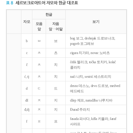
표 8
세르보크로아트어 자모와 한글 대조표
한글
자모
보기
모음
자음
앞
앞ㆍ어말
bog 보그, drobnjak 드로브냐크,
b
ㅂ
브
pogreb 포그레브
c
ㅊ
츠
cigara 치가라, novac 노바츠
čelik 첼리크, točka 토치카, kolač
č
ㅊ
치
콜라치
ć, tj
ㅊ
치
naći 나치, sestrić 세스트리치
desno 데스노, drvo 드르보, medved
d
ㄷ
드
메드베드
dž
ㅈ
지
džep 제프, narudžba 나루지바
đ,dj
ㅈ
지
Ðurađ 주라지
fasada 파사다, kifla 키플라, šaraf
f
ㅍ
프
샤라프