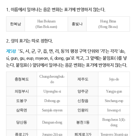
1. 이름에서 일어나는 음운 변화는 표기에 반영하지 않는다.
Han Boknam
Hong Bitna
한복남
홍빛나
(Han Bok-nam)
(Hong Bit-na)
2. 성의 표기는 따로 정한다.
제5항
‘도, 시, 군, 구, 읍, 면, 리, 동’의 행정 구역 단위와 ‘가’는 각각 ‘do,
si, gun, gu, eup, myeon, ri, dong, ga’로 적고, 그 앞에는 붙임표(-)를 넣
는다. 붙임표(-) 앞뒤에서 일어나는 음운 변화는 표기에 반영하지 않는다.
Chungcheongbuk-
충청북도
제주도
Jeju-do
do
의정부시
Uijeongbu-si
양주군
Yangju-gun
도봉구
Dobong-gu
신창읍
Sinchang-eup
삼죽면
Samjuk-myeon
인왕리
Inwang-ri
Bongcheon 1(il)-
당산동
Dangsan-dong
봉천 1동
dong
종로 2가
Jongno 2(i)-ga
퇴계로 3가
Toegyero 3(sam)-ga