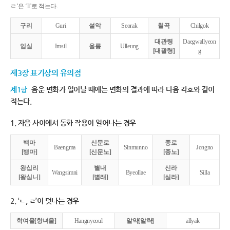
ㄹ’은 ‘ll’로 적는다.
구리
Guri
설악
Seorak
칠곡
Chilgok
대관령
Daegwallyeon
임실
Imsil
울릉
Ulleung
[대괄령]
g
제3장 표기상의 유의점
제1항
음운 변화가 일어날 때에는 변화의 결과에 따라 다음 각호와 같이
적는다.
1. 자음 사이에서 동화 작용이 일어나는 경우
백마
신문로
종로
Baengma
Sinmunno
Jongno
[뱅마]
[신문노]
[종노]
왕십리
별내
신라
Wangsimni
Byeollae
Silla
[왕심니]
[별래]
[실라]
2. ‘ㄴ, ㄹ’이 덧나는 경우
학여울[항녀울]
Hangnyeoul
알약[알략]
allyak