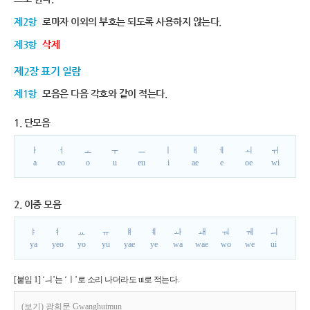
제2항
로마자 이외의 부호는 되도록 사용하지 않는다.
제3항
삭제
제2장 표기 일람
제1항
모음은 다음 각호와 같이 적는다.
1. 단모음
ㅏ
ㅓ
ㅗ
ㅜ
ㅡ
ㅣ
ㅐ
ㅔ
ㅚ
ㅟ
a
eo
o
u
eu
i
ae
e
oe
wi
2. 이중 모음
ㅑ
ㅕ
ㅛ
ㅠ
ㅒ
ㅖ
ㅘ
ㅙ
ㅝ
ㅞ
ㅢ
ya
yeo
yo
yu
yae
ye
wa
wae
wo
we
ui
[붙임 1] ‘ㅢ’는 ‘ㅣ’로 소리 나더라도 ui로 적는다.
(보기) 광희문 Gwanghuimun