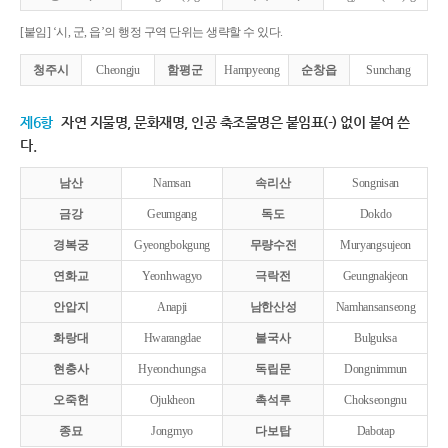
[붙임] ‘시, 군, 읍’의 행정 구역 단위는 생략할 수 있다.
청주시
Cheongju
함평군
Hampyeong
순창읍
Sunchang
제6항
자연 지물명, 문화재명, 인공 축조물명은 붙임표(-) 없이 붙여 쓴
다.
남산
Namsan
속리산
Songnisan
금강
Geumgang
독도
Dokdo
경복궁
Gyeongbokgung
무량수전
Muryangsujeon
연화교
Yeonhwagyo
극락전
Geungnakjeon
안압지
Anapji
남한산성
Namhansanseong
화랑대
Hwarangdae
불국사
Bulguksa
현충사
Hyeonchungsa
독립문
Dongnimmun
오죽헌
Ojukheon
촉석루
Chokseongnu
종묘
Jongmyo
다보탑
Dabotap