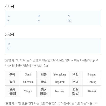
4. 비음
ㄴ
ㅁ
ㅇ
n
m
ng
5. 유음
ㄹ
r, l
[붙임 1] ‘ㄱ, ㄷ, ㅂ’은 모음 앞에서는 ‘g, d, b’로, 자음 앞이나 어말에서는 ‘k, t, p’로
적는다.([ ] 안의 발음에 따라 표기함.)
구미
Gumi
영동
Yeongdong
백암
Baegam
옥천
Okcheon
합덕
Hapdeok
호법
Hobeop
월곶
벚꽃
한밭
Wolgot
beotkkot
Hanbat
[월곧]
[벋꼳]
[한받]
[붙임 2] ‘ㄹ’은 모음 앞에서는 ‘r’로, 자음 앞이나 어말에서는 ‘l’로 적는다. 단, ‘ㄹ