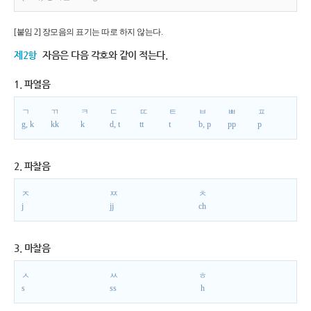
[붙임 2] 장모음의 표기는 따로 하지 않는다.
제2항
자음은 다음 각호와 같이 적는다.
1. 파열음
ㄱ
ㄲ
ㅋ
ㄷ
ㄸ
ㅌ
ㅂ
ㅃ
ㅍ
g, k
kk
k
d, t
tt
t
b, p
pp
p
2. 파찰음
ㅈ
ㅉ
ㅊ
j
jj
ch
3. 마찰음
ㅅ
ㅆ
ㅎ
s
ss
h