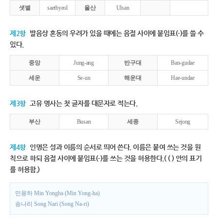
샛별
saetbyeol
울산
Ulsan
제2항
발음상 혼동의 우려가 있을 때에는 음절 사이에 붙임표(-)를 쓸 수
있다.
중앙
Jung-ang
반구대
Ban-gudae
세운
Se-un
해운대
Hae-undae
제3항
고유 명사는 첫 글자를 대문자로 적는다.
부산
Busan
세종
Sejong
제4항
인명은 성과 이름의 순서로 띄어 쓴다. 이름은 붙여 쓰는 것을 원
칙으로 하되 음절 사이에 붙임표(-)를 쓰는 것을 허용한다.( ( ) 안의 표기
를 허용함.)
민용하 Min Yongha (Min Yong-ha)
송나리 Song Nari (Song Na-ri)