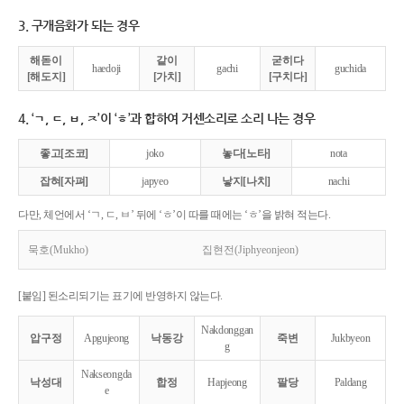
3. 구개음화가 되는 경우
해돋이
같이
굳히다
haedoji
gachi
guchida
[해도지]
[가치]
[구치다]
4. ‘ㄱ, ㄷ, ㅂ, ㅈ’이 ‘ㅎ’과 합하여 거센소리로 소리 나는 경우
좋고[조코]
joko
놓다[노타]
nota
잡혀[자펴]
japyeo
낳지[나치]
nachi
다만, 체언에서 ‘ㄱ, ㄷ, ㅂ’ 뒤에 ‘ㅎ’이 따를 때에는 ‘ㅎ’을 밝혀 적는다.
묵호(Mukho)
집현전(Jiphyeonjeon)
[붙임] 된소리되기는 표기에 반영하지 않는다.
Nakdonggan
압구정
Apgujeong
낙동강
죽변
Jukbyeon
g
Nakseongda
낙성대
합정
Hapjeong
팔당
Paldang
e