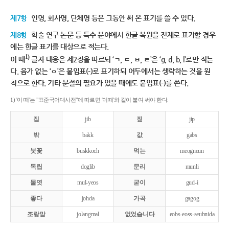
제7항
인명, 회사명, 단체명 등은 그동안 써 온 표기를 쓸 수 있다.
제8항
학술 연구 논문 등 특수 분야에서 한글 복원을 전제로 표기할 경우
에는 한글 표기를 대상으로 적는다.
1)
이 때
글자 대응은 제2장을 따르되 ‘ㄱ, ㄷ, ㅂ, ㄹ’은 ‘g, d, b, l’로만 적는
다. 음가 없는 ‘ㅇ’은 붙임표(-)로 표기하되 어두에서는 생략하는 것을 원
칙으로 한다. 기타 분절의 필요가 있을 때에도 붙임표(-)를 쓴다.
1) '이 때'는 "표준국어대사전"에 따르면 '이때'와 같이 붙여 써야 한다.
집
jib
짚
jip
밖
bakk
값
gabs
붓꽃
buskkoch
먹는
meogneun
독립
doglib
문리
munli
물엿
mul-yeos
굳이
gud-i
좋다
johda
가곡
gagog
조랑말
jolangmal
없었습니다
eobs-eoss-seubnida