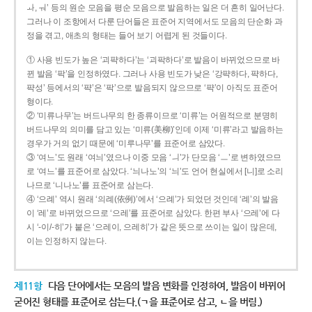
ㅘ, ㅝ’ 등의 원순 모음을 평순 모음으로 발음하는 일은 더 흔히 일어난다.
그러나 이 조항에서 다룬 단어들은 표준어 지역에서도 모음의 단순화 과
정을 겪고, 애초의 형태는 들어 보기 어렵게 된 것들이다.
① 사용 빈도가 높은 ‘괴퍅하다’는 ‘괴팍하다’로 발음이 바뀌었으므로 바
뀐 발음 ‘팍’을 인정하였다. 그러나 사용 빈도가 낮은 ‘강퍅하다, 퍅하다,
퍅성’ 등에서의 ‘퍅’은 ‘팍’으로 발음되지 않으므로 ‘퍅’이 아직도 표준어
형이다.
② ‘미류나무’는 버드나무의 한 종류이므로 ‘미류’는 어원적으로 분명히
버드나무의 의미를 담고 있는 ‘미류(美柳)’인데 이제 ‘미류’라고 발음하는
경우가 거의 없기 때문에 ‘미루나무’를 표준어로 삼았다.
③ ‘여느’도 원래 ‘여늬’였으나 이중 모음 ‘ㅢ’가 단모음 ‘ㅡ’로 변하였으므
로 ‘여느’를 표준어로 삼았다. ‘늬나노’의 ‘늬’도 언어 현실에서 [니]로 소리
나므로 ‘니나노’를 표준어로 삼는다.
④ ‘으례’ 역시 원래 ‘의례(依例)’에서 ‘으례’가 되었던 것인데 ‘례’의 발음
이 ‘레’로 바뀌었으므로 ‘으레’를 표준어로 삼았다. 한편 부사 ‘으레’에 다
시 ‘-이/-히’가 붙은 ‘으레이, 으레히’가 같은 뜻으로 쓰이는 일이 많은데,
이는 인정하지 않는다.
제11항
다음 단어에서는 모음의 발음 변화를 인정하여, 발음이 바뀌어
굳어진 형태를 표준어로 삼는다.(ㄱ을 표준어로 삼고, ㄴ을 버림.)