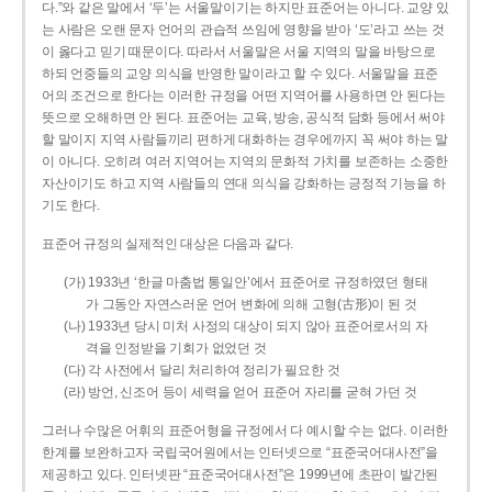
다.”와 같은 말에서 ‘두’는 서울말이기는 하지만 표준어는 아니다. 교양 있
는 사람은 오랜 문자 언어의 관습적 쓰임에 영향을 받아 ‘도’라고 쓰는 것
이 옳다고 믿기 때문이다. 따라서 서울말은 서울 지역의 말을 바탕으로
하되 언중들의 교양 의식을 반영한 말이라고 할 수 있다. 서울말을 표준
어의 조건으로 한다는 이러한 규정을 어떤 지역어를 사용하면 안 된다는
뜻으로 오해하면 안 된다. 표준어는 교육, 방송, 공식적 담화 등에서 써야
할 말이지 지역 사람들끼리 편하게 대화하는 경우에까지 꼭 써야 하는 말
이 아니다. 오히려 여러 지역어는 지역의 문화적 가치를 보존하는 소중한
자산이기도 하고 지역 사람들의 연대 의식을 강화하는 긍정적 기능을 하
기도 한다.
표준어 규정의 실제적인 대상은 다음과 같다.
(가) 1933년 ‘한글 마춤법 통일안’에서 표준어로 규정하였던 형태
가 그동안 자연스러운 언어 변화에 의해 고형(古形)이 된 것
(나) 1933년 당시 미처 사정의 대상이 되지 않아 표준어로서의 자
격을 인정받을 기회가 없었던 것
(다) 각 사전에서 달리 처리하여 정리가 필요한 것
(라) 방언, 신조어 등이 세력을 얻어 표준어 자리를 굳혀 가던 것
그러나 수많은 어휘의 표준어형을 규정에서 다 예시할 수는 없다. 이러한
한계를 보완하고자 국립국어원에서는 인터넷으로 “표준국어대사전”을
제공하고 있다. 인터넷판 “표준국어대사전”은 1999년에 초판이 발간된