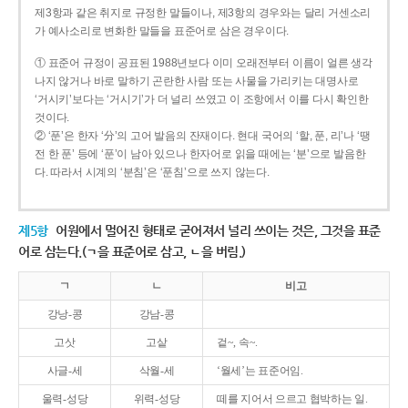
제3항과 같은 취지로 규정한 말들이나, 제3항의 경우와는 달리 거센소리
가 예사소리로 변화한 말들을 표준어로 삼은 경우이다.
① 표준어 규정이 공표된 1988년보다 이미 오래전부터 이름이 얼른 생각
나지 않거나 바로 말하기 곤란한 사람 또는 사물을 가리키는 대명사로
‘거시키’보다는 ‘거시기’가 더 널리 쓰였고 이 조항에서 이를 다시 확인한
것이다.
② ‘푼’은 한자 ‘分’의 고어 발음의 잔재이다. 현대 국어의 ‘할, 푼, 리’나 ‘땡
전 한 푼’ 등에 ‘푼’이 남아 있으나 한자어로 읽을 때에는 ‘분’으로 발음한
다. 따라서 시계의 ‘분침’은 ‘푼침’으로 쓰지 않는다.
제5항
어원에서 멀어진 형태로 굳어져서 널리 쓰이는 것은, 그것을 표준
어로 삼는다.(ㄱ을 표준어로 삼고, ㄴ을 버림.)
ㄱ
ㄴ
비고
강낭-콩
강남-콩
고삿
고샅
겉~, 속~.
사글-세
삭월-세
‘월세’는 표준어임.
울력-성당
위력-성당
떼를 지어서 으르고 협박하는 일.