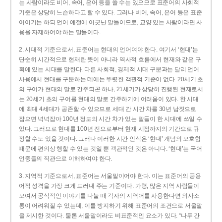
는 사람이라도 비어, 속어, 은어 등을 쓸 수는 있으므로 표준어의 사회적
기준은 상당히 느슨하다고 할 수 있다. 그러나 비어, 속어, 은어 등은 표준
어이기는 하되 언어 예절에 어긋난 말들이므로, 교양 있는 사람이라면 사
용을 자제하여야 하는 말들이다.
2. 시대적 기준으로서, 표준어는 현대의 언어여야 한다. 여기서 ‘현대’는
단순히 시간적으로 현재란 뜻이 아니라 역사적 흐름에서 현재와 같은 구
획에 있는 시대를 말한다. 다른 사회적, 경제적 시대 구분과는 달리 언어
사용에서 현대를 구분하는 데에는 뚜렷한 객관적 기준이 없다. 20세기 초
의 구어가 현대의 말로 간주되곤 하나, 21세기가 상당히 진행된 현재로서
는 20세기 초의 구어를 현대의 말로 간주하기에 어려움이 있다. 한 시대
에 최대 4세대가 공존할 수 있으므로 세대 간 시간 차를 30년 남짓으로
잡으면 넉넉잡아 100년 정도의 시간 차가 있는 말들이 한 시대에 쓰일 수
있다. 그러므로 현대를 100년 전으로부터 현재 시점까지의 기간으로 규
정할 수도 있을 것이다. 그러나 이러한 시간 인식은 ‘현대’ 개념의 모호함
때문에 편의상 행할 수 있는 것일 뿐 객관적인 것은 아니다. ‘현대’는 국어
언중들의 직관으로 이해하여야 한다.
3. 지역적 기준으로서, 표준어는 서울말이어야 한다. 이는 표준어의 공용
어적 성격을 가장 크게 드러내 주는 기준이다. 가령, 많은 지역 사람들이
모여서 공식적인 이야기를 나눌 때 각자의 지역어를 사용한다면 의사소
통이 어려워질 수 있는데, 이를 방지하기 위해 표준어의 조건으로 서울말
을 제시한 것이다. 물론 서울말이라도 비표준적인 요소가 있다. “나두 간