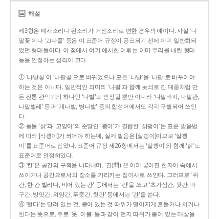
해설
제3항은 예사소리나 된소리가 거센소리로 변한 경우의 예이다. 사실 ‘나
팔꽃’이나 ‘끄나풀’ 등은 이 표준어 규정이 공표되기 전에 이미 일반화되
었던 형태들이다. 이 점에서 여기 예시한 어휘는 이미 뿌리를 내린 형태
들을 인정하는 성격이 크다.
① ‘나발꽃’이 ‘나팔꽃’으로 바뀌었으나 모든 ‘나발’을 ‘나팔’로 바꾸어야
하는 것은 아니다. 일반적인 의미의 ‘나팔’과 함께 놋쇠로 긴 대롱처럼 만
든 전통 관악기의 하나인 ‘나발’도 인정될 뿐만 아니라 ‘나팔바지, 나팔관,
나팔벌레’ 등과 ‘개나발, 병나발’ 등의 합성어에서도 각각 구별되어 쓰인
다.
② 동물 ‘삵’과 ‘고양이’의 준말인 ‘괭이’가 결합한 ‘삵괭이’는 표준 발음법
에 따라 [삭꽹이]가 되어야 하는데, 실제 발음은 [살쾡이]이므로 ‘살쾡
이’를 표준어로 삼았다. 표준어 규정 제26항에서는 ‘살쾡이’와 함께 ‘삵’도
표준어로 인정하였다.
③ ‘칸’은 공간의 구획을 나타내며, ‘간(間)’은 이미 굳어진 한자어 속에서
쓰이거나 공간으로서의 장소를 가리키는 접미사로 쓰인다. 그러므로 ‘위
칸, 한 칸 벌리다, 비어 있는 칸’ 등에서는 ‘칸’을 쓰고 ‘초가삼간, 뒷간, 마
구간, 방앗간, 외양간, 푸줏간, 헛간’ 등에서는 ‘간’을 쓴다.
④ ‘털다’는 달려 있는 것, 붙어 있는 것 따위가 떨어지게 흔들거나 치거나
한다는 뜻으로, 주로 ‘옷, 이불’ 등과 같이 먼지 따위가 붙어 있는 대상을