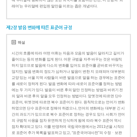
해 우리말에 동화되지 않은 모든 외국어를 포함하는 반면, 이 조항의 ‘외
래어’는 우리말에 편입된 말만을 이르는 좁은 개념이다.
제2장 발음 변화에 따른 표준어 규정
해설
시간의 흐름에 따라 어떤 어휘는 자음과 모음의 발음이 달라지고 길이가
줄어드는 등의 변화를 입게 된다. 어문 규범을 자주 바꾸는 것은 바람직
하지 않으므로 발음에 다소의 변화를 입어도 표준어를 곧바로 바꾸지는
않지만, 발음 변화의 정도가 심하거나 발음이 변한 지 오래되어 대부분의
교양 있는 서울 지역 사람들이 바뀐 발음으로 말을 하는 경우에는 표준어
를 새로이 정하게 된다. 발음 변화에 따라 새로이 표준어를 정하는 방법
에는 두 가지가 있다. 발음이 바뀐 후의 말만 인정하는 방법과 바뀌기 전
의 말과 바뀐 후의 말을 모두 인정하는 방법이다. 앞엣것에 따르면 단수
표준어, 뒤엣것에 따르면 복수 표준어가 된다. 원칙적으로는 언어가 변화
하였으면 단수 표준어로 정해야 하겠으나, 언어의 변화에는 대부분 긴 시
간의 과도기가 있으므로 복수 표준어로 정하는 경우도 있다. 사회가 언어
의 규범적 사용을 점차 유연하게 인식하게 됨에 따라 복수 표준어 역시
점차 확대되고 있다. 이를 반영하여 국립국어원에서는 2011년을 시작으
로 표준어 추가 목록을 발표하고 있고, “표준국어대사전”의 수정ㆍ보완