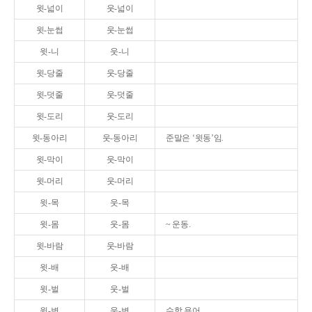
윗-넓이
웃-넓이
윗-눈썹
웃-눈썹
윗-니
웃-니
윗-당줄
웃-당줄
윗-덧줄
웃-덧줄
윗-도리
웃-도리
윗-동아리
웃-동아리
준말은 ‘윗동’임.
윗-막이
웃-막이
윗-머리
웃-머리
윗-목
웃-목
윗-몸
웃-몸
~ 운동.
윗-바람
웃-바람
윗-배
웃-배
윗-벌
웃-벌
윗-변
웃-변
수학 용어.