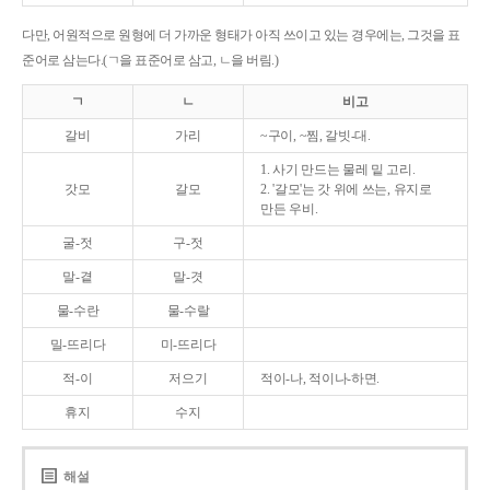
다만, 어원적으로 원형에 더 가까운 형태가 아직 쓰이고 있는 경우에는, 그것을 표
준어로 삼는다.(ㄱ을 표준어로 삼고, ㄴ을 버림.)
ㄱ
ㄴ
비고
갈비
가리
~구이, ~찜, 갈빗-대.
1. 사기 만드는 물레 밑 고리.
갓모
갈모
2. '갈모'는 갓 위에 쓰는, 유지로
만든 우비.
굴-젓
구-젓
말-곁
말-겻
물-수란
물-수랄
밀-뜨리다
미-뜨리다
적-이
저으기
적이-나, 적이나-하면.
휴지
수지
해설