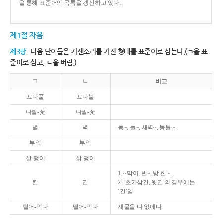
을 통해 표준어의 목록을 갱신하고 있다.
제1절 자음
제3항
다음 단어들은 거센소리를 가진 형태를 표준어로 삼는다.(ㄱ을 표
준어로 삼고, ㄴ을 버림.)
ㄱ
ㄴ
비고
끄나풀
끄나불
나팔-꽃
나발-꽃
녘
녁
동~, 들~, 새벽~, 동틀 ~.
부엌
부억
살-쾡이
삵-괭이
1. ~막이, 빈~, 방 한 ~.
칸
간
2. ‘초가삼간, 윗간’의 경우에는
‘간’임.
털어-먹다
떨어-먹다
재물을 다 없애다.