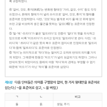
록 규정하였다.
④ ‘갈비, 갓모, 휴지(休紙)’는 변화된 형태인 ‘가리, 갈모, 수지’ 등도 각각
쓰였으나, 본래의 형태가 더 널리 쓰이므로 ‘갈비, 갓모, 휴지’의 형태를
표준어로 인정하였다. 다만, ‘갓모’와는 별개로 비가 올 때 갓 위에 덮어
쓰던 고깔 비슷하게 생긴 물건을 뜻하는 ‘갈모(-帽)’는 표준어로 인정한
다.
⑤ ‘밀-’에 ‘-뜨리다’가 붙은 ‘밀뜨리다’도 언중이 ‘밀다’의 뜻을 의식하고
있으므로 비록 ‘미뜨리다’가 쓰이고 있어도 ‘밀뜨리다’로 쓴다. 다만, ‘-뜨
리다’와 ‘-트리다’가 같은 뜻의 복수 표준어 접미사로 인정되므로 ‘밀뜨리
다’와 함께 ‘밀트리다’도 표준어로 인정된다.
⑥ ‘적이’는 의미적으로 ‘적다’와는 멀어지고 오히려 반대의 의미를 가지
게 되었다. 그 때문에 한동안 ‘저으기’가 널리 보급되기도 하였다. 그러나
반대의 뜻이 되었더라도 원래의 어원 ‘적다’와의 관계는 부정할 수 없기
때문에 ‘저으기’가 아닌 ‘적이’를 표준어로 삼았다.
제6항
다음 단어들은 의미를 구별함이 없이, 한 가지 형태만을 표준어로
삼는다.(ㄱ을 표준어로 삼고, ㄴ을 버림.)
ㄱ
ㄴ
비고
돌
돐
생일, 주기.