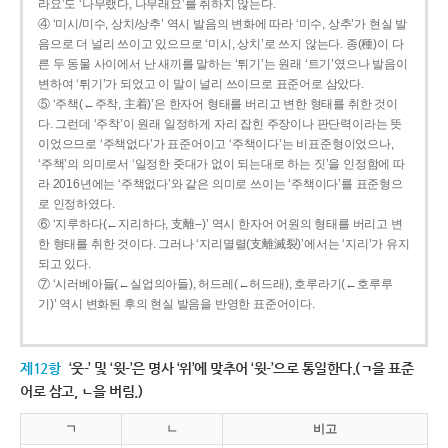
라요’도 ‘나무랬다, 나무래요’를 취하지 않는다.
④ ‘미시/미수, 상치/상추’ 역시 발음의 변화에 따라 ‘미수, 상추’가 현실 발
음으로 더 널리 쓰이고 있으므로 ‘미시, 상치’로 쓰지 않는다. 종(種)이 다
른 두 동물 사이에서 난 새끼를 말하는 ‘튀기’는 원래 ‘트기’였으나 발음이
변하여 ‘튀기’가 되었고 이 말이 널리 쓰이므로 표준어로 삼았다.
⑤ ‘주책(←주착, 主着)’은 한자어 형태를 버리고 변한 형태를 취한 것이
다. 그런데 ‘주착’이 원래 일정하게 자리 잡힌 주장이나 판단력이라는 뜻
이었으므로 ‘주책없다’가 표준어이고 ‘주책이다’는 비표준형이었으나,
‘주책’의 의미로서 ‘일정한 줏대가 없이 되는대로 하는 짓’을 인정함에 따
라 2016년에는 ‘주책없다’와 같은 의미로 쓰이는 ‘주책이다’를 표준형으
로 인정하였다.
⑥ ‘지루하다(←지리하다, 支離--)’ 역시 한자어 어원의 형태를 버리고 변
한 형태를 취한 것이다. 그러나 ‘지리멸렬(支離滅裂)’에서는 ‘지리’가 유지
되고 있다.
⑦ ‘시러베아들(←실업의아들), 허드레(←허드래), 호루라기(←호루루
기)’ 역시 변화된 후의 현실 발음을 반영한 표준어이다.
제12항
‘웃-’ 및 ‘윗-’은 명사 ‘위’에 맞추어 ‘윗-’으로 통일한다.(ㄱ을 표준
어로 삼고, ㄴ을 버림.)
ㄱ
ㄴ
비고