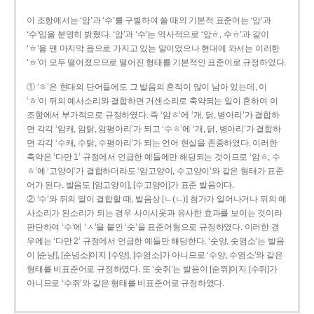
이 조항에서는 ‘암’과 ‘수’를 구별하여 쓸 때의 기본적 표준어는 ‘암’과
‘수’임을 분명히 밝혔다. ‘암’과 ‘수’는 역사적으로 ‘암ㅎ, 수ㅎ’과 같이
‘ㅎ’을 맨 마지막 음으로 가지고 있는 말이었으나 현대에 와서는 이러한
‘ㅎ’이 모두 떨어졌으므로 떨어진 형태를 기본적인 표준어로 규정하였다.
① ‘ㅎ’은 현대의 단어들에도 그 발음의 흔적이 많이 남아 있는데, 이
‘ㅎ’이 뒤의 예사소리와 결합하면 거센소리로 축약되는 일이 흔하여 이
조항에서 부가적으로 규정하였다. 즉 ‘암ㅎ’에 ‘개, 닭, 병아리’가 결합하
면 각각 ‘암캐, 암탉, 암평아리’가 되고 ‘수ㅎ’에 ‘개, 닭, 병아리’가 결합하
면 각각 ‘수캐, 수탉, 수평아리’가 되는 언어 현실을 존중하였다. 이러한
축약은 ‘다만 1’ 규정에서 언급한 예들에만 해당되는 것이므로 ‘암ㅎ, 수
ㅎ’에 ‘고양이’가 결합하더라도 ‘암고양이, 수고양이’와 같은 형태가 표준
어가 된다. 발음도 [암고양이], [수고양이]가 표준 발음이다.
② ‘수’와 뒤의 말이 결합할 때, 발음상 [ㄴ(ㄴ)] 첨가가 일어나거나 뒤의 예
사소리가 된소리가 되는 경우 사이시옷과 유사한 효과를 보이는 것이라
판단하여 ‘수’에 ‘ㅅ’을 붙인 ‘숫’을 표준어형으로 규정하였다. 이러한 경
우에는 ‘다만 2’ 규정에서 언급한 예들만 해당한다. ‘숫양, 숫염소’는 발음
이 [순냥], [순념소]이지 [수양], [수염소]가 아니므로 ‘수양, 수염소’와 같은
형태를 비표준어로 규정하였다. 또 ‘숫쥐’는 발음이 [숟쮜]이지 [수쥐]가
아니므로 ‘수쥐’와 같은 형태를 비표준어로 규정하였다.