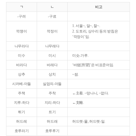
ㄱ
ㄴ
비고
-구려
-구료
1. 서울~, 알~, 찰~.
깍쟁이
깍정이
2. 도토리, 상수리 등의 받침은
‘깍정이’임.
나무라다
나무래다
미수
미시
미숫-가루.
바라다
바래다
‘바램[所望]’은 비표준어임.
상추
상치
~쌈.
시러베-아들
실업의-아들
주책
주착
←主着. ~망나니, ~없다.
지루-하다
지리-하다
←支離.
튀기
트기
허드레
허드래
허드렛-물, 허드렛-일.
호루라기
호루루기