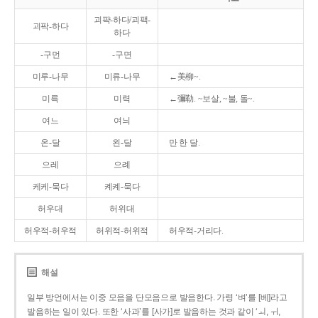
괴퍅-하다/괴팩-
괴팍-하다
하다
-구먼
-구면
미루-나무
미류-나무
←美柳~.
미륵
미력
←彌勒. ~보살, ~불, 돌~.
여느
여늬
온-달
왼-달
만 한 달.
으레
으례
케케-묵다
켸켸-묵다
허우대
허위대
허우적-허우적
허위적-허위적
허우적-거리다.
해설
일부 방언에서는 이중 모음을 단모음으로 발음한다. 가령 ‘벼’를 [베]라고
발음하는 일이 있다. 또한 ‘사과’를 [사가]로 발음하는 것과 같이 ‘ㅚ, ㅟ,