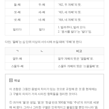
둘-째
두-째
‘제2, 두 개째’의 뜻.
셋-째
세-째
‘제3, 세 개째’의 뜻.
넷-째
네-째
‘제4, 네 개째’의 뜻.
1. 빌려주다, 빌려 오다.
빌리다
빌다
2. ‘용서를 빌다’는 ‘빌다’임.
다만, ‘둘째’는 십 단위 이상의 서수사에 쓰일 때에 ‘두째’로 한다.
ㄱ
ㄴ
비고
열두-째
열두 개째의 뜻은 ‘열둘째’로.
스물두-째
스물두 개째의 뜻은 ‘스물둘째’로.
해설
이 조항은 그동안 용법의 차이가 있는 것으로 규정해 온 것 중 현재에는
그 구별의 의의가 거의 사라진 항목들을 정리한 것이다.
① 과거에 ‘돌’은 생일, ‘돐’은 ‘한글 반포 500돐’처럼 ‘주년’의 의미로 세분
해 써 왔다. 그러나 그러한 구별은 인위적이고 불필요할 뿐만 아니라 ‘돐