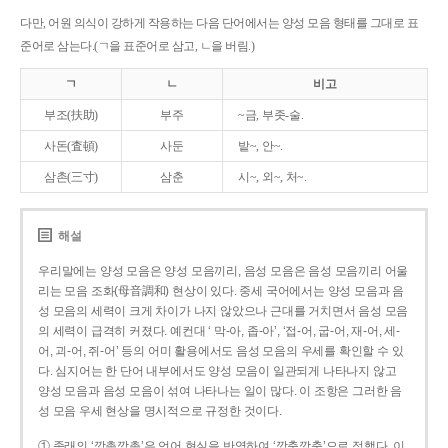
다만, 어원 의식이 강하게 작용하는 다음 단어에서는 양성 모음 형태를 그대로 표
준어로 삼는다.(ㄱ을 표준어로 삼고, ㄴ을 버림.)
ㄱ
ㄴ
비고
부조(扶助)
부주
~금, 부좃-술.
사돈(査頓)
사둔
밭~, 안~.
삼촌(三寸)
삼춘
시~, 외~, 처~.
해설
우리말에는 양성 모음은 양성 모음끼리, 음성 모음은 음성 모음끼리 어울
리는 모음 조화(母音調和) 현상이 있다. 중세 국어에서는 양성 모음과 음
성 모음의 세력이 크게 차이가 나지 않았으나 근대를 거치면서 음성 모음
의 세력이 급격히 커졌다. 예컨대 ‘ 막-아, 좁-아’, ‘접-어, 굽-어, 재-어, 세-
어, 괴-어, 쥐-어’ 등의 어미 활용에서도 음성 모음의 우세를 확인할 수 있
다. 심지어는 한 단어 내부에서도 양성 모음이 일관되게 나타나지 않고
양성 모음과 음성 모음이 섞여 나타나는 일이 많다. 이 조항은 그러한 음
성 모음 우세 현상을 명시적으로 규정한 것이다.
① 종래의 ‘깡총깡총’은 언어 현실을 반영하여 ‘깡충깡충’으로 정했다. 이