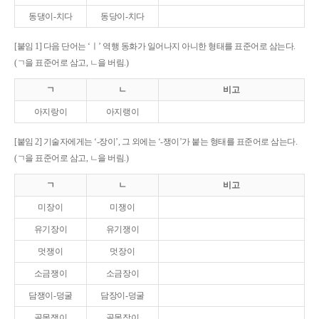
동댕이-치다
동당이-치다
[붙임 1] 다음 단어는 ‘ㅣ’ 역행 동화가 일어나지 아니한 형태를 표준어로 삼는다.
(ㄱ을 표준어로 삼고, ㄴ을 버림.)
ㄱ
ㄴ
비고
아지랑이
아지랭이
[붙임 2] 기술자에게는 ‘-장이’, 그 외에는 ‘-쟁이’가 붙는 형태를 표준어로 삼는다.
(ㄱ을 표준어로 삼고, ㄴ을 버림.)
ㄱ
ㄴ
비고
미장이
미쟁이
유기장이
유기쟁이
멋쟁이
멋장이
소금쟁이
소금장이
담쟁이-덩굴
담장이-덩굴
골목쟁이
골목장이