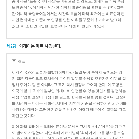
종이 사전 “표준국어대사전”을 바탕으로 한 것으로, 현재에도 계속 수정·
보완 중이다. 여기에서 방대한 어휘의 표준어형을 확인할 수 있다. 그뿐
만 아니라 국립국어원에서는 시간의 흐름에 따라 과거에는 비표준어였
지만 현재에는 표준어로 인정될 만한 어휘를 꾸준히 추가하여 발표하고
있고, 이 또한 인터넷판 “표준국어대사전”에 반영되어 있다.
제2항
외래어는 따로 사정한다.
해설
세계 각국과의 교류가 활발해짐에 따라 물밀 듯이 쏟아져 들어오는 외국
의 말은 지속적으로 조사하여 국어의 일부로 수용할 것인가의 여부를 결
정해 주어야 할 뿐 아니라, 그 표기 역시 결정해 주어야 한다. 이 조항은
외국의 말이 국어의 일부인 외래어로 인정될 수 있는 것인지를 결정하는
사정 작업을 표준어 규정과는 별도로 한다는 사실을 밝힌 것이다. 표준어
를 사정하는 데에는 사회적, 시대적, 지역적 기준을 적용하지만 외래어를
사정하는 데에는 그러한 기준을 적용하기 어렵기 때문에 이 조항을 따로
마련한 것이다.
이에 따라 외래어는 외래어 표기법(문체부 고시 제2017-14호)을 기준으
로 별도로 사정한다. 다만 외래어 표기법의 ‘외래어’가 고유 명사를 포함