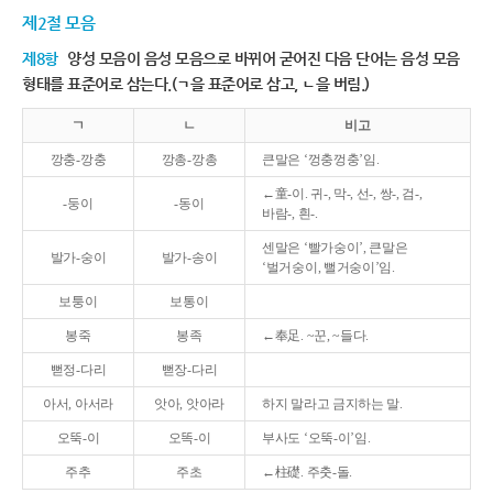
제2절 모음
제8항
양성 모음이 음성 모음으로 바뀌어 굳어진 다음 단어는 음성 모음
형태를 표준어로 삼는다.(ㄱ을 표준어로 삼고, ㄴ을 버림.)
ㄱ
ㄴ
비고
깡충-깡충
깡총-깡총
큰말은 ‘껑충껑충’임.
←童-이. 귀-, 막-, 선-, 쌍-, 검-,
-둥이
-동이
바람-, 흰-.
센말은 ‘빨가숭이’, 큰말은
발가-숭이
발가-송이
‘벌거숭이, 뻘거숭이’임.
보퉁이
보통이
봉죽
봉족
←奉足. ~꾼, ~들다.
뻗정-다리
뻗장-다리
아서, 아서라
앗아, 앗아라
하지 말라고 금지하는 말.
오뚝-이
오똑-이
부사도 ‘오뚝-이’임.
주추
주초
←柱礎. 주춧-돌.