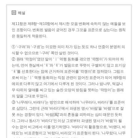
해설
제11항은 제8항~제10항에서 제시한 모음 변화에 속하지 않는 예들을 보
인 조항이다. 변화된 발음이 굳어진 경우 그것을 표준으로 삼는다는 원칙
은 동일하게 적용된다.
① ‘-구려’와 ‘-구료’는 미묘한 의미 차가 있는 듯도 하나 언중이 분명히 의
식할 수 없으므로 ‘-구려’ 쪽만 살린 것이다.
② 원래 ‘깍정이’였던 말이 ‘ㅣ’ 역행 동화를 겪으면 ‘깍젱이’가 되어야 하
는데, 언어 현실에서 ‘ㅐ’와 ‘ㅔ’가 발음으로 뚜렷이 구별되지 않고 표기상
‘ㅐ’를 선호한다는 점에 근거하여 표준어를 ‘깍쟁이’로 정하였다. 그럼으
로써 이는 ‘ㅣ’ 역행 동화와는 직접 관련이 없어진 표준어가 되어 제9항의
예외로 다루지 않고 여기에서 다루게 된 것이다. 그러나 밤나무, 떡갈나
무 따위의 열매를 싸고 있는 술잔 모양의 받침을 뜻하는 ‘깍정이’는 원래
의 말을 그대로 두었다.
③ ‘나무래다, 바래다’는 방언으로 해석하여 ‘나무라다, 바라다’를 표준어
로 삼았다. 그런데 근래 ‘바라다’에서 파생된 명사 ‘바람’을 ‘바램’으로 잘
못 쓰는 경향이 있다. ‘바람[風]’과의 혼동을 피하려는 심리 때문인 듯하
다. 그러나 동사가 ‘바라다’인 이상 그로부터 파생된 명사가 ‘바램’이 될
수는 없어 비고에서 이를 명기하였다. ‘바라다’의 활용형으로, ‘바랬다, 바
래요’는 비표준형이고 ‘바랐다, 바라요’가 표준형이 된다. ‘나무랐다, 나무