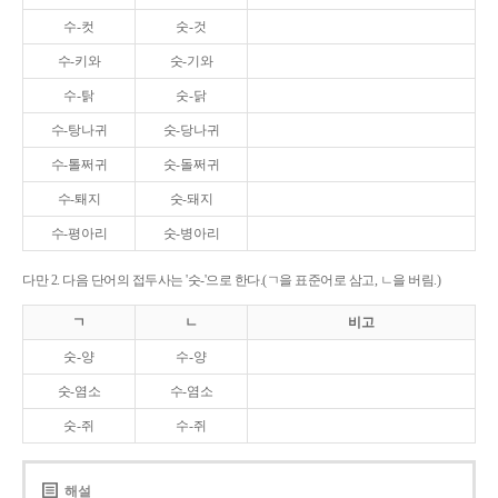
수-컷
숫-것
수-키와
숫-기와
수-탉
숫-닭
수-탕나귀
숫-당나귀
수-톨쩌귀
숫-돌쩌귀
수-퇘지
숫-돼지
수-평아리
숫-병아리
다만 2. 다음 단어의 접두사는 '숫-'으로 한다.(ㄱ을 표준어로 삼고, ㄴ을 버림.)
ㄱ
ㄴ
비고
숫-양
수-양
숫-염소
수-염소
숫-쥐
수-쥐
해설