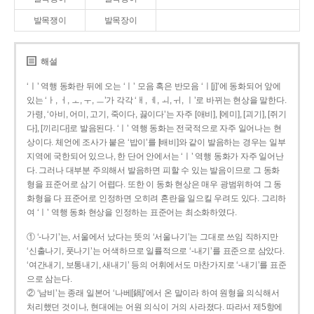
발목쟁이
발목장이
해설
‘ㅣ’ 역행 동화란 뒤에 오는 ‘ㅣ’ 모음 혹은 반모음 ‘ㅣ[j]’에 동화되어 앞에
있는 ‘ㅏ, ㅓ, ㅗ, ㅜ, ㅡ’가 각각 ‘ㅐ, ㅔ, ㅚ, ㅟ, ㅣ’로 바뀌는 현상을 말한다.
가령, ‘아비, 어미, 고기, 죽이다, 끓이다’는 자주 [애비], [에미], [괴기], [쥐기
다], [끼리다]로 발음된다. ‘ㅣ’ 역행 동화는 전국적으로 자주 일어나는 현
상이다. 체언에 조사가 붙은 ‘밥이’를 [배비]와 같이 발음하는 경우는 일부
지역에 국한되어 있으나, 한 단어 안에서는 ‘ㅣ’ 역행 동화가 자주 일어난
다. 그러나 대부분 주의해서 발음하면 피할 수 있는 발음이므로 그 동화
형을 표준어로 삼기 어렵다. 또한 이 동화 현상은 매우 광범위하여 그 동
화형을 다 표준어로 인정하면 오히려 혼란을 일으킬 우려도 있다. 그리하
여 ‘ㅣ’ 역행 동화 현상을 인정하는 표준어는 최소화하였다.
① ‘-나기’는, 서울에서 났다는 뜻의 ‘서울나기’는 그대로 쓰임 직하지만
‘신출나기, 풋나기’는 어색하므로 일률적으로 ‘-내기’를 표준으로 삼았다.
‘여간내기, 보통내기, 새내기’ 등의 어휘에서도 마찬가지로 ‘-내기’를 표준
으로 삼는다.
② ‘남비’는 종래 일본어 ‘나베[鍋]’에서 온 말이라 하여 원형을 의식해서
처리했던 것이나, 현대에는 어원 의식이 거의 사라졌다. 따라서 제5항에