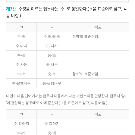
제7항
수컷을 이르는 접두사는 '수-'로 통일한다.(ㄱ을 표준어로 삼고, ㄴ
을 버림.)
ㄱ
ㄴ
비고
수-꿩
수-퀑/숫-꿩
'장끼'도 표준어임.
수-나사
숫-나사
수-놈
숫-놈
수-사돈
숫-사돈
수-소
숫-소
'황소'도 표준어임.
수-은행나무
숫-은행나무
다만 1. 다음 단어에서는 접두사 다음에서 나는 거센소리를 인정한다. 접두사 '암-
'이 결합되는 경우에도 이에 준한다.(ㄱ을 표준어로 삼고, ㄴ을 버림.)
ㄱ
ㄴ
비고
수-캉아지
숫-강아지
수-캐
숫-개