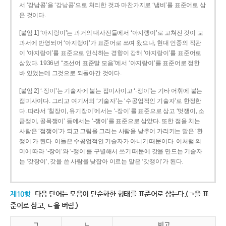
서 ‘강남콩’을 ‘강낭콩’으로 처리한 것과 마찬가지로 ‘냄비’를 표준어로 삼
은 것이다.
[붙임 1] ‘아지랑이’는 과거의 대사전들에서 ‘아지랭이’로 고쳐진 것이 교
과서에 반영되어 ‘아지랭이’가 표준어로 쓰여 왔으나, 현대 언중의 직관
이 ‘아지랑이’를 표준으로 인식하는 경향이 강해 ‘아지랑이’를 표준어로
삼았다. 1936년 “조선어 표준말 모음”에서 ‘아지랑이’를 표준어로 정한
바 있었는데 그것으로 되돌아간 것이다.
[붙임 2] ‘-장이’는 기술자에 붙는 접미사이고 ‘-쟁이’는 기타 어휘에 붙는
접미사이다. 그리고 여기서의 ‘기술자’는 ‘수공업적인 기술자’로 한정한
다. 따라서 ‘칠장이, 유기장이’에서는 ‘-장이’를 표준으로 삼고 ‘멋쟁이, 소
금쟁이, 골목쟁이’ 등에서는 ‘-쟁이’를 표준으로 삼았다. 또한 점을 치는
사람은 ‘점쟁이’가 되고 그림을 그리는 사람을 낮추어 가리키는 말은 ‘환
쟁이’가 된다. 이들은 수공업적인 기술자가 아니기 때문이다. 이처럼 의
미에 따라 ‘-장이’와 ‘-쟁이’를 구별해서 쓰기 때문에 갓을 만드는 기술자
는 ‘갓장이’, 갓을 쓴 사람을 낮잡아 이르는 말은 ‘갓쟁이’가 된다.
제10항
다음 단어는 모음이 단순화한 형태를 표준어로 삼는다.(ㄱ을 표
준어로 삼고, ㄴ을 버림.)
ㄱ
ㄴ
비고