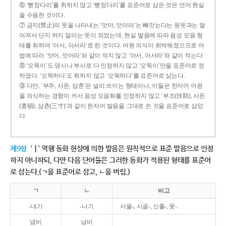
⑥ ‘뻗장다리’를 취하지 않고 ‘뻗정다리’를 표준어로 삼은 것은 언어 현실
을 수용한 것이다.
⑦ 금지(禁止)의 뜻을 나타내는 ‘앗아, 앗아라’는 빼앗는다는 원뜻과는 멀
어져서 단지 하지 말라는 뜻이 되었는데, 현실 발음에 따라 음성 모음 형
태를 취하여 ‘아서, 아서라’로 한 것이다. 어원 의식이 희박해졌으므로 어
법에 따라 ‘앗어, 앗어라’와 같이 적지 않고 ‘아서, 아서라’와 같이 적는다.
⑧ ‘오똑이’도 명사나 부사로 다 인정하지 않고 ‘오뚝이’만을 표준어로 정
하였다. ‘오똑하다’도 취하지 않고 ‘오뚝하다’를 표준어로 삼는다.
⑨ 다만, ‘부주, 사둔, 삼춘’은 널리 쓰이는 형태이나, 이들은 한자어 어원
을 의식하는 경향이 커서 음성 모음화를 인정하지 않고 ‘부조(扶助), 사돈
(査頓), 삼촌(三寸)’과 같이 한자어 발음을 그대로 쓴 것을 표준어로 삼았
다.
제9항
‘ㅣ’ 역행 동화 현상에 의한 발음은 원칙적으로 표준 발음으로 인정
하지 아니하되, 다만 다음 단어들은 그러한 동화가 적용된 형태를 표준어
로 삼는다.(ㄱ을 표준어로 삼고, ㄴ을 버림.)
ㄱ
ㄴ
비고
-내기
-나기
서울-, 시골-, 신출-, 풋-.
냄비
남비