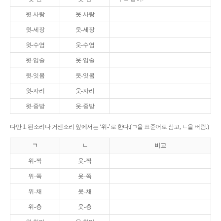
윗-사랑
웃-사랑
윗-세장
웃-세장
윗-수염
웃-수염
윗-입술
웃-입술
윗-잇몸
웃-잇몸
윗-자리
웃-자리
윗-중방
웃-중방
다만 1. 된소리나 거센소리 앞에서는 ‘위-’로 한다.(ㄱ을 표준어로 삼고, ㄴ을 버림.)
ㄱ
ㄴ
비고
위-짝
웃-짝
위-쪽
웃-쪽
위-채
웃-채
위-층
웃-층