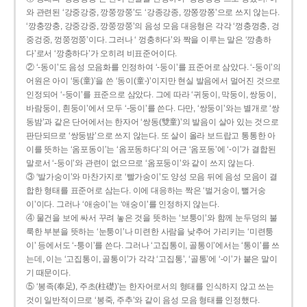
와 관련된 ‘강중강중, 깡쭝깡쭝’도 ‘강종강종, 깡쫑깡쫑’으로 쓰지 않는다.
‘깡충깡충, 강중강중, 깡쭝깡쭝’의 음성 모음 대응형은 각각 ‘껑충껑충, 겅
중겅중, 껑쭝껑쭝’이다. 그러나 ‘ 껑충하다’와 짝을 이루는 말은 ‘깡총하
다’로서 ‘깡충하다’가 오히려 비표준어이다.
② ‘-동이’도 음성 모음화를 인정하여 ‘-둥이’를 표준어로 삼았다. ‘-둥이’의
어원은 아이 ‘동(童)’을 쓴 ‘동이(童-)’이지만 현실 발음에서 멀어진 것으로
인정되어 ‘-둥이’를 표준으로 삼았다. 그에 따라 ‘귀둥이, 막둥이, 쌍둥이,
바람둥이, 흰둥이’에서 모두 ‘-둥이’를 쓴다. 다만, ‘쌍둥이’와는 별개로 ‘쌍
동밤’과 같은 단어에서는 한자어 ‘쌍동(雙童)’의 발음이 살아 있는 것으로
판단되므로 ‘쌍둥밤’으로 쓰지 않는다. 또 살이 올라 보드랍고 통통한 아
이를 뜻하는 ‘옴포동이’는 ‘옴포동하다’의 어근 ‘옴포동’에 ‘-이’가 결합된
말로서 ‘-둥이’와 관련이 없으므로 ‘옴포둥이’와 같이 쓰지 않는다.
③ ‘발가숭이’와 마찬가지로 ‘빨가숭이’도 양성 모음 뒤에 음성 모음이 결
합한 형태를 표준어로 삼는다. 이에 대응하는 짝은 ‘벌거숭이, 뻘거숭
이’이다. 그러나 ‘애송이’는 ‘애숭이’를 인정하지 않는다.
④ 물건을 보에 싸서 꾸려 놓은 것을 뜻하는 ‘보퉁이’와 함께 눈두덩의 불
룩한 부분을 뜻하는 ‘눈퉁이’나 미련한 사람을 낮추어 가리키는 ‘미련퉁
이’ 등에서도 ‘-퉁이’를 쓴다. 그러나 ‘고집통이, 골통이’에서는 ‘통이’를 쓰
는데, 이는 ‘고집통이, 골통이’가 각각 ‘고집통’, ‘골통’에 ‘-이’가 붙은 말이
기 때문이다.
⑤ ‘봉족(奉足), 주초(柱礎)’는 한자어로서의 형태를 인식하지 않고 쓰는
것이 일반적이므로 ‘봉죽, 주추’와 같이 음성 모음 형태를 인정했다.