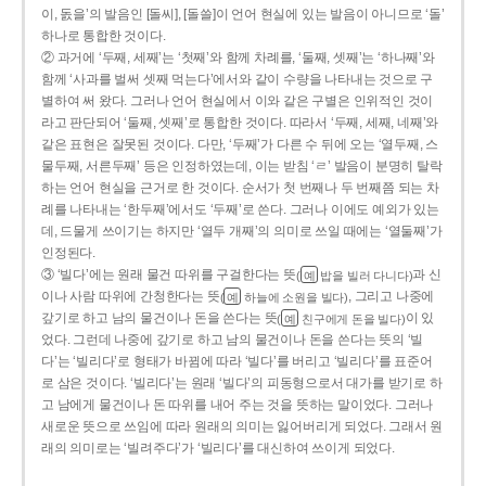
이, 돐을’의 발음인 [돌씨], [돌쓸]이 언어 현실에 있는 발음이 아니므로 ‘돌’
하나로 통합한 것이다.
② 과거에 ‘두째, 세째’는 ‘첫째’와 함께 차례를, ‘둘째, 셋째’는 ‘하나째’와
함께 ‘사과를 벌써 셋째 먹는다’에서와 같이 수량을 나타내는 것으로 구
별하여 써 왔다. 그러나 언어 현실에서 이와 같은 구별은 인위적인 것이
라고 판단되어 ‘둘째, 셋째’로 통합한 것이다. 따라서 ‘두째, 세째, 네째’와
같은 표현은 잘못된 것이다. 다만, ‘두째’가 다른 수 뒤에 오는 ‘열두째, 스
물두째, 서른두째’ 등은 인정하였는데, 이는 받침 ‘ㄹ’ 발음이 분명히 탈락
하는 언어 현실을 근거로 한 것이다. 순서가 첫 번째나 두 번째쯤 되는 차
례를 나타내는 ‘한두째’에서도 ‘두째’로 쓴다. 그러나 이에도 예외가 있는
데, 드물게 쓰이기는 하지만 ‘열두 개째’의 의미로 쓰일 때에는 ‘열둘째’가
인정된다.
③ ‘빌다’에는 원래 물건 따위를 구걸한다는 뜻
과 신
(
밥을 빌러 다니다)
예
이나 사람 따위에 간청한다는 뜻
, 그리고 나중에
(
하늘에 소원을 빌다)
예
갚기로 하고 남의 물건이나 돈을 쓴다는 뜻
이 있
(
친구에게 돈을 빌다)
예
었다. 그런데 나중에 갚기로 하고 남의 물건이나 돈을 쓴다는 뜻의 ‘빌
다’는 ‘빌리다’로 형태가 바뀜에 따라 ‘빌다’를 버리고 ‘빌리다’를 표준어
로 삼은 것이다. ‘빌리다’는 원래 ‘빌다’의 피동형으로서 대가를 받기로 하
고 남에게 물건이나 돈 따위를 내어 주는 것을 뜻하는 말이었다. 그러나
새로운 뜻으로 쓰임에 따라 원래의 의미는 잃어버리게 되었다. 그래서 원
래의 의미로는 ‘빌려주다’가 ‘빌리다’를 대신하여 쓰이게 되었다.