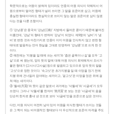
학문적으로는 어원이 밝혀져 있더라도 언중의 어원 의식이 약해져서 어
원으로부터 멀어진 형태가 널리 쓰이면 그 말을 표준어로 삼고, 어원에
충실한 형태이더라도 현실적으로 쓰이지 않는 말은 표준어로 삼지 않겠
다는 것을 다룬 조항이다.
① ‘강낭콩’은 중국의 ‘강남(江南)’ 지방에서 들여온 콩이기 때문에 붙여진
이름인데, ‘강남’의 형태가 변하여 ‘강낭’이 되었다. 제9항의 ‘남비’가 ‘냄
비’로 변한 것과 마찬가지로 언중이 이미 어원을 인식하지 않고 변한 형
태대로 발음하는 언어 현실을 그대로 반영하여 ‘강낭콩’으로 쓰게 한 것
이다.
② 예전에는 ‘지붕을 일 때에 쓰는 새끼’와 ‘좁은 골목이나 길’을 모두 ‘고
샅’으로 써 왔는데, 앞의 뜻의 말에 대해 어원 의식이 희박해져서 조사가
붙은 형태가 [고사시/고사슬] 등으로 발음되고 있으므로 앞의 뜻의 말을
‘고삿’으로 정한 것이다. ‘속고삿’은 초가지붕을 일 때 이엉을 얹기 전에
지붕 위에 건너질러 잡아매는 새끼이고, ‘겉고삿’은 이엉을 얹은 위에 걸
쳐 매는 새끼이다.
③ ‘월세(月貰)’와 뜻이 같은 말로서 과거에는 ‘삭월세’와 ‘사글세’가 모두
쓰였다. 그러나 ‘삭월세’를 한자어 ‘朔月貰’로 보는 것은 ‘사글세’의 음을
단순히 한자로 흉내 낸 것으로 보아 ‘사글세’만을 표준으로 삼은 것이다.
다만, 어원 의식이 여전히 남아 있어 어원을 의식한 형태가 쓰이는 것들
은 그 짝이 되는 비어원적인 형태보다 더 우선적으로 표준어 자격을 주도