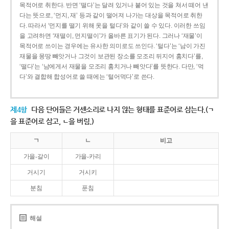
목적어로 취한다. 반면 ‘떨다’는 달려 있거나 붙어 있는 것을 쳐서 떼어 낸
다는 뜻으로, ‘먼지, 재’ 등과 같이 떨어져 나가는 대상을 목적어로 취한
다. 따라서 ‘먼지를 떨기 위해 옷을 털다’와 같이 쓸 수 있다. 이러한 쓰임
을 고려하면 ‘재떨이, 먼지떨이’가 올바른 표기가 된다. 그러나 ‘재물’이
목적어로 쓰이는 경우에는 유사한 의미로도 쓰인다. ‘털다’는 ‘남이 가진
재물을 몽땅 빼앗거나 그것이 보관된 장소를 모조리 뒤지어 훔치다’를,
‘떨다’는 ‘남에게서 재물을 모조리 훔치거나 빼앗다’를 뜻한다. 다만, ‘먹
다’와 결합해 합성어로 쓸 때에는 ‘털어먹다’로 쓴다.
제4항
다음 단어들은 거센소리로 나지 않는 형태를 표준어로 삼는다.(ㄱ
을 표준어로 삼고, ㄴ을 버림.)
ㄱ
ㄴ
비고
가을-갈이
가을-카리
거시기
거시키
분침
푼침
해설