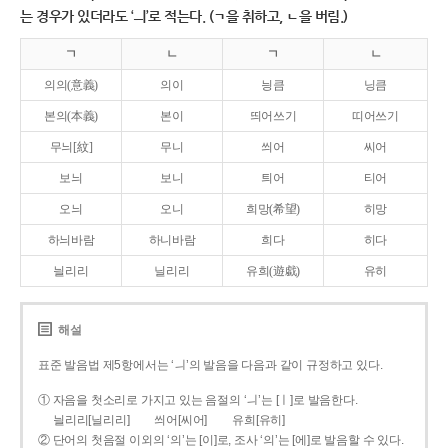
는 경우가 있더라도 ‘ㅢ’로 적는다. (ㄱ을 취하고, ㄴ을 버림.)
ㄱ
ㄴ
ㄱ
ㄴ
의의(意義)
의이
닁큼
닝큼
본의(本義)
본이
띄어쓰기
띠어쓰기
무늬[紋]
무니
씌어
씨어
보늬
보니
틔어
티어
오늬
오니
희망(希望)
히망
하늬바람
하니바람
희다
히다
늴리리
닐리리
유희(遊戱)
유히
해설
표준 발음법 제5항에서는 ‘ㅢ’의 발음을 다음과 같이 규정하고 있다.
① 자음을 첫소리로 가지고 있는 음절의 ‘ㅢ’는 [ㅣ]로 발음한다.
늴리리[닐리리]
씌어[씨어]
유희[유히]
② 단어의 첫음절 이외의 ‘의’는 [이]로, 조사 ‘의’는 [에]로 발음할 수 있다.