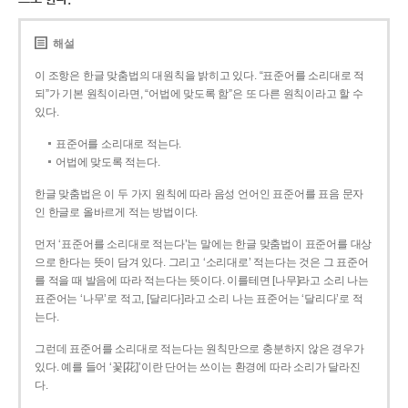
해설
이 조항은 한글 맞춤법의 대원칙을 밝히고 있다. “표준어를 소리대로 적
되”가 기본 원칙이라면, “어법에 맞도록 함”은 또 다른 원칙이라고 할 수
있다.
표준어를 소리대로 적는다.
어법에 맞도록 적는다.
한글 맞춤법은 이 두 가지 원칙에 따라 음성 언어인 표준어를 표음 문자
인 한글로 올바르게 적는 방법이다.
먼저 ‘표준어를 소리대로 적는다’는 말에는 한글 맞춤법이 표준어를 대상
으로 한다는 뜻이 담겨 있다. 그리고 ‘소리대로’ 적는다는 것은 그 표준어
를 적을 때 발음에 따라 적는다는 뜻이다. 이를테면 [나무]라고 소리 나는
표준어는 ‘나무’로 적고, [달리다]라고 소리 나는 표준어는 ‘달리다’로 적
는다.
그런데 표준어를 소리대로 적는다는 원칙만으로 충분하지 않은 경우가
있다. 예를 들어 ‘꽃[花]’이란 단어는 쓰이는 환경에 따라 소리가 달라진
다.