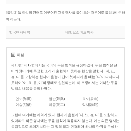
[붙임 3] 둘 이상의 단어로 이루어진 고유 명사를 붙여 쓰는 경우에도 붙임 2에 준하
여 적는다.
한국여자대학
대한요소비료회사
해설
제10항~제12항에서는 국어의 두음 법칙을 규정하였다. 두음 법칙은 단
어의 첫머리에 특정한 소리가 출현하지 못하는 현상을 말한다. ‘녀, 뇨,
뉴, 니’를 포함하는 한자어 음절이 단어 첫머리에 올 때는 ‘ㄴ’이 나타나지
못하여 ‘여, 요, 유, 이’의 형태로 실현되는데, 이 조항에서는 이러한 두음
법칙의 내용을 규정하였다.
연도(年度)
열반(涅槃)
요도(尿道)
이승(尼僧)
이공(泥工)
익사(溺死)
그런데 여기에는 예외가 있다. 한자어 음절이 ‘녀, 뇨, 뉴, 니’를 포함하고
있더라도 의존 명사에는 두음 법칙이 적용되지 않는다. 이는 의존 명사는
독립적으로 쓰이기보다는 그 앞의 말과 연결되어 하나의 단위를 구성하