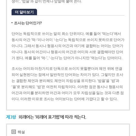
생이’, ‘밥을’과 같이 언제나 앞말에 붙여 쓴다.
더 알아보기
조사는 단어인가?
단어는 독립적으로 쓰이는 말의 최소 단위이다. 예를 들어 ‘먹는다’에서
동사의 어간 ‘먹-­’이나 어미 ‘­-는다’는 독립적으로 쓰이지 못하므로 단어가
아니다. 그래서 동사나 형용사의 어간과 여기에 결합하는 어미는 단어가
아니다. 동사의 어간이나 형용사의 어간은 어미와 서로 결합해야만 단어
가 된다. 예를 들어 ‘먹-’, ‘-는다’는 단어가 아니지만 ‘먹는다’는 단어이다.
조사는 어미와 마찬가지로 단독으로 쓰이지 못할뿐더러 체언 뒤에 연결
되어 실현된다는 점에서 일반적인 단어와는 차이가 있다. 그렇지만 조사
는 결합한 체언과 분리해도 체언이 자립성을 유지한다. ‘밥을’을 ‘밥’과
‘을’로 분리해도 ‘밥’은 여전히 자립적이다. 이러한 점은 동사나 형용사의
어간과 어미를 분리하면 어간과 어미가 모두 자립성을 잃는 것과 다른 점
이다. 이러한 이유로 조사는 어미보다는 단어에 가깝다고 할 수 있다.
제3항
외래어는 ‘외래어 표기법’에 따라 적는다.
해설