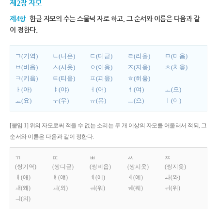
제2장 자모
제4항
한글 자모의 수는 스물넉 자로 하고, 그 순서와 이름은 다음과 같
이 정한다.
ㄱ(기역)
ㄴ(니은)
ㄷ(디귿)
ㄹ(리을)
ㅁ(미음)
ㅂ(비읍)
ㅅ(시옷)
ㅇ(이응)
ㅈ(지읒)
ㅊ(치읓)
ㅋ(키읔)
ㅌ(티읕)
ㅍ(피읖)
ㅎ(히읗)
ㅏ(아)
ㅑ(야)
ㅓ(어)
ㅕ(여)
ㅗ(오)
ㅛ(요)
ㅜ(우)
ㅠ(유)
ㅡ(으)
ㅣ(이)
[붙임 1] 위의 자모로써 적을 수 없는 소리는 두 개 이상의 자모를 어울러서 적되, 그
순서와 이름은 다음과 같이 정한다.
ㄲ
ㄸ
ㅃ
ㅆ
ㅉ
(쌍기역)
(쌍디귿)
(쌍비읍)
(쌍시옷)
(쌍지읒)
ㅐ(애)
ㅒ(얘)
ㅔ(에)
ㅖ(예)
ㅘ(와)
ㅙ(왜)
ㅚ(외)
ㅝ(워)
ㅞ(웨)
ㅟ(위)
ㅢ(의)