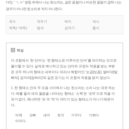
다만, ‘ㄱ, ㅂ’ 받침 뒤에서 나는 된소리는, 같은 음절이나 비슷한 음절이 겹쳐 나는
경우가 아니면 된소리로 적지 아니한다.
국수
깍두기
딱지
색시
싹둑(~싹둑)
법석
갑자기
몹시
해설
이 조항에서 ‘한 단어’는 ‘한 형태소로 이루어진 단어’를 의미하는 것으로
풀이할 수 있다. 실제로 예시하고 있는 단어와 규정의 적용을 받는 부분
은 모두 하나의 형태소 내부이다. 따라서 복합어인 ‘눈곱[눈꼽], 발바닥[발
빠닥], 잠자리[잠짜리]’와 같은 표기는 이 조항의 적용을 받지 않는다.
1. 한 형태소 안의 두 모음 사이에서 나는 된소리는 소리 나는 대로 적는
다. 예를 들어 새의 울음을 나타내는 형태소 ‘소쩍’은 ‘솟적’으로 적을 이
유가 없다. 왜냐하면 ‘솟’과 ‘적’이 의미가 있는 형태소가 아니기 때문이
다.
어깨
오빠
새끼
토끼
가꾸다
기쁘다
아끼다