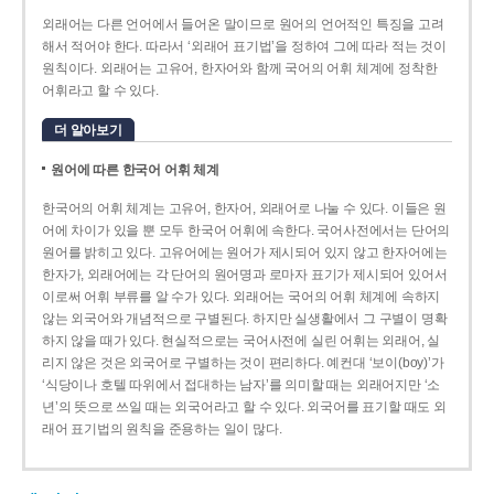
외래어는 다른 언어에서 들어온 말이므로 원어의 언어적인 특징을 고려
해서 적어야 한다. 따라서 ‘외래어 표기법’을 정하여 그에 따라 적는 것이
원칙이다. 외래어는 고유어, 한자어와 함께 국어의 어휘 체계에 정착한
어휘라고 할 수 있다.
더 알아보기
원어에 따른 한국어 어휘 체계
한국어의 어휘 체계는 고유어, 한자어, 외래어로 나눌 수 있다. 이들은 원
어에 차이가 있을 뿐 모두 한국어 어휘에 속한다. 국어사전에서는 단어의
원어를 밝히고 있다. 고유어에는 원어가 제시되어 있지 않고 한자어에는
한자가, 외래어에는 각 단어의 원어명과 로마자 표기가 제시되어 있어서
이로써 어휘 부류를 알 수가 있다. 외래어는 국어의 어휘 체계에 속하지
않는 외국어와 개념적으로 구별된다. 하지만 실생활에서 그 구별이 명확
하지 않을 때가 있다. 현실적으로는 국어사전에 실린 어휘는 외래어, 실
리지 않은 것은 외국어로 구별하는 것이 편리하다. 예컨대 ‘보이(boy)’가
‘식당이나 호텔 따위에서 접대하는 남자’를 의미할 때는 외래어지만 ‘소
년’의 뜻으로 쓰일 때는 외국어라고 할 수 있다. 외국어를 표기할 때도 외
래어 표기법의 원칙을 준용하는 일이 많다.