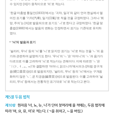
수 있지만 [의]가 원칙이므로 ‘의’로 적는다.
‘한글 마춤법 통일안(1933)’에서는 ‘긔챠, 일긔’와 같이 언어 현실에서 멀
어진 표기를 ‘기차(汽車), 일기(日氣)’로 적을 것을 규정하였다. 그러나 ‘희
망, 주의’는 [의]로 발음되므로 표기도 ‘ㅢ’로 한다고 규정하였다. ‘한글 맞
춤법(1988)’에서는 발음의 변화는 인정하면서 표기는 기존대로 유지하
였다.
‘늬’의 발음과 표기
‘늴리리, 무늬’ 등의 ‘늬’를 ‘니’로 읽지만 표기는 ‘늬’로 하는 것을 ‘ㄴ’의 음
가와 관련하여 설명하기도 한다. ‘무늬’의 ‘ㄴ’은 ‘어머니’의 ‘ㄴ’과 음가가
다르므로 이를 고려하여 ‘늬’로 적는다는 견해이다. 이에 따르면 ‘ㄴ’은
‘ㅣ(ㅑ, ㅕ, ㅛ, ㅠ)’와 결합하면 ‘어머니, 읽으니까’에서의 [니]처럼 경구개
음(硬口蓋音) [ɲ]으로 발음되지만, ‘늴리리, 무늬’ 등의 ‘늬’에서는 구개음
화하지 않은 ‘ㄴ’, 곧 치경음(齒莖音) [n]으로 발음된다. 이를 고려하여 ‘늴
리리, 무늬’ 등에서는 전통적인 표기대로 ‘늬’로 적는다고 본다.
제5절 두음 법칙
제10항
한자음 ‘녀, 뇨, 뉴, 니’가 단어 첫머리에 올 적에는, 두음 법칙에
따라 ‘여, 요, 유, 이’로 적는다. (ㄱ을 취하고, ㄴ을 버림.)