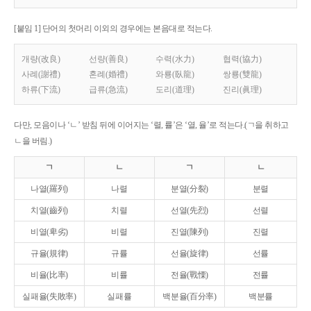
[붙임 1] 단어의 첫머리 이외의 경우에는 본음대로 적는다.
개량(改良)
선량(善良)
수력(水力)
협력(協力)
사례(謝禮)
혼례(婚禮)
와룡(臥龍)
쌍룡(雙龍)
하류(下流)
급류(急流)
도리(道理)
진리(眞理)
다만, 모음이나 ‘ㄴ’ 받침 뒤에 이어지는 ‘렬, 률’은 ‘열, 율’로 적는다.(ㄱ을 취하고
ㄴ을 버림.)
ㄱ
ㄴ
ㄱ
ㄴ
나열(羅列)
나렬
분열(分裂)
분렬
치열(齒列)
치렬
선열(先烈)
선렬
비열(卑劣)
비렬
진열(陳列)
진렬
규율(規律)
규률
선율(旋律)
선률
비율(比率)
비률
전율(戰慄)
전률
실패율(失敗率)
실패률
백분율(百分率)
백분률