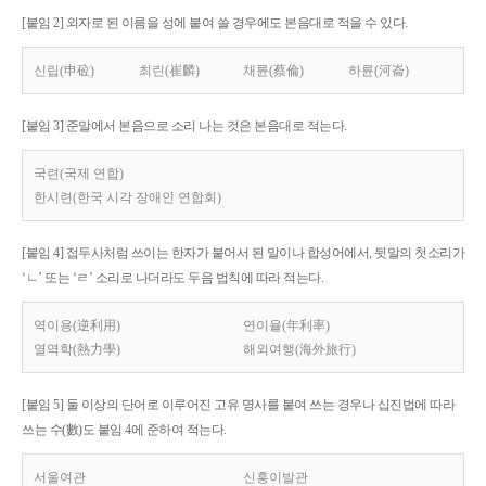
[붙임 2] 외자로 된 이름을 성에 붙여 쓸 경우에도 본음대로 적을 수 있다.
신립(申砬)
최린(崔麟)
채륜(蔡倫)
하륜(河崙)
[붙임 3] 준말에서 본음으로 소리 나는 것은 본음대로 적는다.
국련(국제 연합)
한시련(한국 시각 장애인 연합회)
[붙임 4] 접두사처럼 쓰이는 한자가 붙어서 된 말이나 합성어에서, 뒷말의 첫소리가
‘ㄴ’ 또는 ‘ㄹ’ 소리로 나더라도 두음 법칙에 따라 적는다.
역이용(逆利用)
연이율(年利率)
열역학(熱力學)
해외여행(海外旅行)
[붙임 5] 둘 이상의 단어로 이루어진 고유 명사를 붙여 쓰는 경우나 십진법에 따라
쓰는 수(數)도 붙임 4에 준하여 적는다.
서울여관
신흥이발관