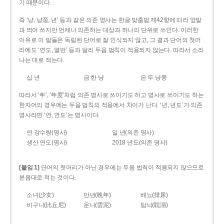
기 때문이다.
즉 ‘냥, 냥쭝, 년’ 등과 같은 의존 명사는 한글 맞춤법 제42항에 따라 앞말
과 띄어 쓰지만 언제나 의존하는 대상과 하나의 단위로 쓰인다. 이러한
이유로 이 말들은 독립된 단어로 잘 인식되지 않고, 그 결과 단어의 첫머
리에도 ‘연도, 열반’ 등과 달리 두음 법칙이 적용되지 않는다. 따라서 소리
나는 대로 적는다.
십 년
금 한 냥
은 두 냥쭝
따라서 ‘年’, ‘年度’처럼 의존 명사로 쓰이기도 하고 명사로 쓰이기도 하는
한자어의 경우에는 두음 법칙의 적용에서 차이가 난다. ‘년, 년도’가 의존
명사라면 ‘연, 연도’는 명사이다.
연 강수량(명사)
일 년(의존 명사)
생산 연도(명사)
2018 년도(의존 명사)
[붙임 1]
단어의 첫머리가 아닌 경우에는 두음 법칙이 적용되지 않으므로
본음대로 적는 것이다.
소녀(少女)
만년(晩年)
배뇨(排尿)
비구니(比丘尼)
운니(雲泥)
탐닉(耽溺)