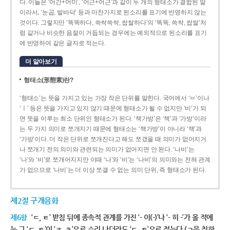
다. 이들은 ‘어간+어미’, ‘어근+어근’과 같이 두 개의 형태소가 결합된 말
이라서, ‘눈곱, 발바닥’ 등과 마찬가지로 된소리를 표기에 반영하지 않는
것이다. 그렇지만 ‘똑똑하다, 쓱싹쓱싹, 쌉쌀하다’의 ‘똑똑, 쓱싹, 쌉쌀’처
럼 같거나 비슷한 음절이 거듭되는 경우에는 예외적으로 된소리를 표기
에 반영하여 같은 글자로 적는다.
더 알아보기
형태소(形態素)란?
‘형태소’는 뜻을 가지고 있는 가장 작은 단위를 말한다. 국어에서 ‘ㅂ’이나
‘ㅣ’ 등은 뜻을 가지고 있지 않기 때문에 형태소가 될 수 없지만 ‘비’가 되
면 뜻을 이루는 최소 단위인 형태소가 된다. ‘책가방’은 ‘책’과 ‘가방’이라
는 두 가지 의미로 쪼개지기 때문에 형태소는 ‘책가방’이 아니라 ‘책’과
‘가방’이다. 더 작은 단위로 쪼개진다고 해도 쪼갰을 때 의미가 없어지거
나 쪼개기 전의 의미와 관련되는 의미가 없어지면 안 된다. ‘나비’는
‘나’와 ‘비’로 쪼개어지지만 이때 ‘나’와 ‘비’는 ‘나비’의 의미와는 전혀 관계
가 없으므로 ‘나비’는 더 이상 쪼갤 수 없는 의미 단위, 즉 형태소가 된다.
제2절 구개음화
제6항
‘ㄷ, ㅌ’ 받침 뒤에 종속적 관계를 가진 ‘- 이(-)’나 ‘- 히 -’가 올 적에
는 그 ‘ㄷ, ㅌ’이 ‘ㅈ, ㅊ’으로 소리 나더라도 ‘ㄷ, ㅌ’으로 적는다.(ㄱ을 취하