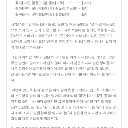
……………
꽃이[꼬치], 꽃을[꼬츨], 꽃에[꼬체]
[꼬ㅊ]
…
꽃만[꼰만], 꽃나무[꼰나무], 꽃놀이[꼰노리]
[꼰]
………
꽃과[꼳꽈], 꽃다발[꼳따발], 꽃밭[꼳빧]
[꼳]
‘꽃’은 ‘꽃이’일 때는 [꼬ㅊ]으로, ‘꽃만’일 때는 [꼰]으로, ‘꽃과’일 때는 [꼳]
으로 소리 난다. 만약 ‘표준어를 소리대로 적는다’는 원칙만 적용한다면,
[꼬치]로 소리 나는 말은 ‘꼬치’로, [꼰만]으로 소리 나는 말은 ‘꼰만’으로,
[꼳꽈]로 소리 나는 말은 ‘꼳꽈’로 적게 되어 ‘꽃[花]’이라는 하나의 말이 여
러 형태로 적히게 된다.
그런데 이처럼 의미가 같은 하나의 말을 여러 가지 형태로 적으면 그것이
무슨 말인지 알아보기가 쉽지 않다. 의미가 같은 하나의 말은 형태를 하
나로 고정하여 일관되게 적어야 의미를 파악하기가 쉽다. 즉 ‘꽃, 꼰,
꼳’보다는 ‘꽃’ 하나로 일관되게 적는 것이 의미를 파악하는 데 효과적이
다.
‘어법에 맞도록 한다’는 것은 이와 같이 뜻을 파악하기 쉽도록 각 형태소
의 본모양을 밝혀 적는다는 말이다. 이에 따라 ‘꽃’은 [꼬ㅊ], [꼰], [꼳]의 세
가지로 소리 나는 형태소이지만 그 본모양에 따라 ‘꽃’ 한 가지로 적고,
[꼬치], [꼰만], [꼳꽈]도 ‘꽃이, 꽃만, 꽃과’로 적게 된다. 이는 ‘꽃’과 같은 명
사 뒤에 조사가 결합할 때뿐 아니라 ‘늙-’과 같은 용언의 어간 뒤에 어미가
결합할 때도 동일하게 적용된다.