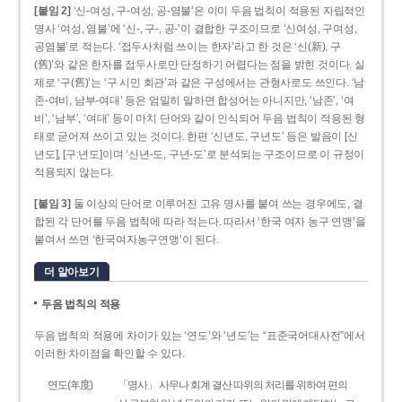
[붙임 2]
‘신-여성, 구-여성, 공-염불’은 이미 두음 법칙이 적용된 자립적인
명사 ‘여성, 염불’에 ‘신-, 구-, 공-’이 결합한 구조이므로 ‘신여성, 구여성,
공염불’로 적는다. ‘접두사처럼 쓰이는 한자’라고 한 것은 ‘신(新), 구
(舊)’와 같은 한자를 접두사로만 단정하기 어렵다는 점을 밝힌 것이다. 실
제로 ‘구(舊)’는 ‘구 시민 회관’과 같은 구성에서는 관형사로도 쓰인다. ‘남
존­-여비, 남부-­여대’ 등은 엄밀히 말하면 합성어는 아니지만, ‘남존’, ‘여
비’, ‘남부’, ‘여대’ 등이 마치 단어와 같이 인식되어 두음 법칙이 적용된 형
태로 굳어져 쓰이고 있는 것이다. 한편 ‘신년도, 구년도’ 등은 발음이 [신
년도], [구ː년도]이며 ‘신년­-도, 구년-­도’로 분석되는 구조이므로 이 규정이
적용되지 않는다.
[붙임 3]
둘 이상의 단어로 이루어진 고유 명사를 붙여 쓰는 경우에도, 결
합된 각 단어를 두음 법칙에 따라 적는다. 따라서 ‘한국 여자 농구 연맹’을
붙여서 쓰면 ‘한국여자농구연맹’이 된다.
더 알아보기
두음 법칙의 적용
두음 법칙의 적용에 차이가 있는 ‘연도’와 ‘년도’는 “표준국어대사전”에서
이러한 차이점을 확인할 수 있다.
연도(年度)
「명사」 사무나 회계 결산 따위의 처리를 위하여 편의