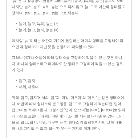
‘늙-’은 그 활용형이 환경에 따라 [늘거], [늘꼬], [늑찌], [능는] 등으로 소리
나지만 ‘늘거, 늘꼬, 늑찌, 능는’으로 적지 않고 ‘늙-’으로 어간의 형태를 고
정하여 ‘늙어, 늙고, 늙지, 늙는’으로 적는다.
늘거, 늘꼬, 늑찌, 능는 (×)
늙어, 늙고, 늙지, 늙는 (○)
이처럼 ‘늙-­’이라는 어간과 거기에 결합하는 어미의 형태를 고정하여 적
으면 각 형태소가 지닌 뜻을 분명하게 파악할 수 있다.
그러나 언제나 어법에 따라 형태소를 고정하여 적을 수 있는 것은 아니
다. 하나의 형태소라고 하더라도 한 형태로 고정하여 적을 수 없는 경우
가 있다.
덥고, 덥지
더워, 더우며
위의 ‘덥고, 덥지’에서의 ‘덥-­’과 ‘더워, 더우며’의 ‘더우-­’는 같은 형태소이
다. 어법에 따라 형태소의 본모양을 ‘덥-­’으로 고정하여 적는다면 ‘덥어,
덥으며’로 적어야 한다. 그렇지만 ‘덥어, 덥으며’는 [더버], [더브며]로 읽히
게 되므로 표준어 [더워], [더우며]의 소리를 제대로 나타낼 수 없다. 그러
므로 ‘덥고, 덥지, 더워, 더우며’는 한 형태소의 활용형이지만 그 형태를
하나로 고정할 수 없고 ‘덥-’, ‘더우-’ 두 가지로 적게 된다.