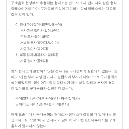
구개음화 현상에서 후행하는 형태소는 반드시 조사, 접미사와 같은 형식
형태소이어야 한다. 구개음화 현상에 관여하는 형식 형태소에는 다음과
같은 것이 있다.
이: 명사 파생 접미사(맏이, 해돋이)
부사 파생 접미사(같이, 굳이)
주격 조사(끝이, 밭이)
서술격 조사(끝이다, 밭이다)
사동 접미사(붙이다)
히: 피동 접미사(걷히다, 닫히다)
사동 접미사(굳히다)
형식 형태소가 결합하지 않은 경우에는 구개음화가 실현되지 않는다. ‘곧
이[고지]’는 부사 파생 접미사가 결합하여 부사가 되었으므로 구개음화가
실현되었지만, ‘곧이어’는 형식 형태소가 아닌 실질 형태소 부사가 결합
한 말이므로 구개음화가 실현되지 않는다.
곧이[고지]: 곧-­(어근)+­-이(부사 파생 접미사)
곧이어[고디어]: 곧(부사)+이어(부사)
현재 표준어에서 구개음화는 형태소와 형태소가 결합할 때 일어나는 현
상이다. 그러므로 ‘마디, 견디다’와 같이 하나의 형태소 내부에서는 구개
음화가 일어나지 않는다.