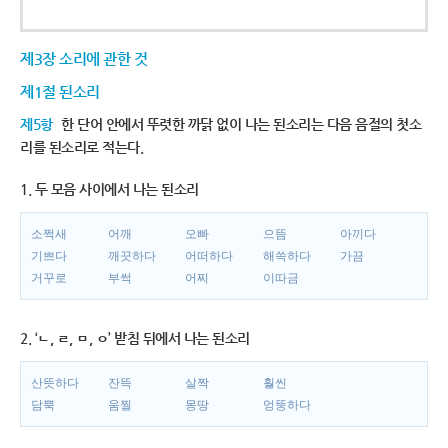
제3장 소리에 관한 것
제1절 된소리
제5항
한 단어 안에서 뚜렷한 까닭 없이 나는 된소리는 다음 음절의 첫소
리를 된소리로 적는다.
1. 두 모음 사이에서 나는 된소리
소쩍새
어깨
오빠
으뜸
아끼다
기쁘다
깨끗하다
어떠하다
해쓱하다
가끔
거꾸로
부썩
어찌
이따금
2. ‘ㄴ, ㄹ, ㅁ, ㅇ’ 받침 뒤에서 나는 된소리
산뜻하다
잔뜩
살짝
훨씬
담뿍
움찔
몽땅
엉뚱하다