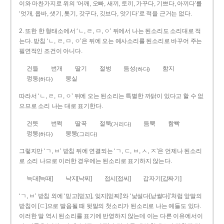
이와 마찬가지로 위의 ‘어깨, 오빠, 새끼, 토끼, 가꾸다, 기쁘다, 아끼다’를
‘엇개, 옵바, 샛기, 톳기, 갓구다, 깃브다, 앗기다’로 적을 근거는 없다.
2. 또한 한 형태소에서 ‘ㄴ, ㄹ, ㅁ, ㅇ’ 뒤에서 나는 된소리도 소리대로 적
는다. 받침 ‘ㄴ, ㄹ, ㅁ, ㅇ’은 뒤에 오는 예사소리를 된소리로 바꾸어 주는
필연적인 조건이 아니다.
건들
번개
딸기
절벙
듬성
함지
(하다)
껑둥
뭉실
(하다)
따라서 ‘ㄴ, ㄹ, ㅁ, ㅇ’ 뒤에 오는 된소리는 특별한 까닭이 있다고 할 수 없
으므로 소리 나는 대로 표기한다.
건뜻
번쩍
딸꾹
절뚝
듬뿍
함빡
(거리다)
껑뚱
뭉뚱
(하다)
(그리다)
그렇지만 ‘ㄱ, ㅂ’ 받침 뒤에 연결되는 ‘ㄱ, ㄷ, ㅂ, ㅅ, ㅈ’은 언제나 된소리
로 소리 나므로 이러한 경우에는 된소리로 표기하지 않는다.
늑대[늑때]
낙지[낙찌]
접시[접씨]
갑자기[갑짜기]
‘ㄱ, ㅂ’ 받침 외에 ‘믿고[믿꼬], 잊지[읻찌]’와 ‘낯설다[낟썰다]’처럼 앞말의
받침이 [ㄷ]으로 발음될 때 뒷말의 첫소리가 된소리로 나는 예들도 있다.
이러한 말 역시 된소리를 표기에 반영하지 않는데 이는 다른 이유에서이