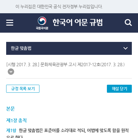
이 누리집은 대한민국 공식 전자정부 누리집입니다.
한글 맞춤법
[시행 2017. 3. 28.] 문화체육관광부 고시 제2017-12호(2017. 3. 28.)
규정 목록 보기
해설 닫기
본문
제1장 총칙
제1항
한글 맞춤법은 표준어를 소리대로 적되, 어법에 맞도록 함을 원칙
으로 한다.