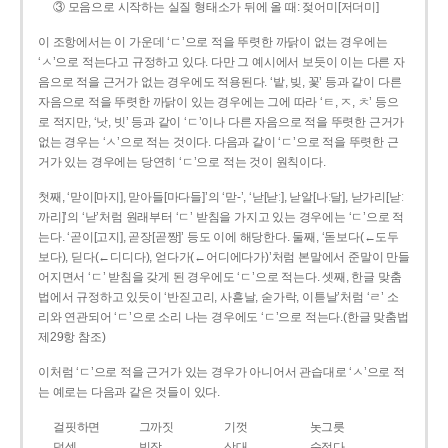
③ 모음으로 시작하는 실질 형태소가 뒤에 올 때: 젖어미[저더미]
이 조항에서는 이 가운데 ‘ㄷ’으로 적을 뚜렷한 까닭이 없는 경우에는
‘ㅅ’으로 적는다고 규정하고 있다. 다만 그 예시에서 보듯이 이는 다른 자
음으로 적을 근거가 없는 경우에도 적용된다. ‘밭, 빚, 꽃’ 등과 같이 다른
자음으로 적을 뚜렷한 까닭이 있는 경우에는 그에 따라 ‘ㅌ, ㅈ, ㅊ’ 등으
로 적지만, ‘낫, 빗’ 등과 같이 ‘ㄷ’이나 다른 자음으로 적을 뚜렷한 근거가
없는 경우는 ‘ㅅ’으로 적는 것이다. 다음과 같이 ‘ㄷ’으로 적을 뚜렷한 근
거가 있는 경우에는 당연히 ‘ㄷ’으로 적는 것이 원칙이다.
첫째, ‘맏이[마지], 맏아들[마다들]’의 ‘맏-’, ‘낟[낟ː], 낟알[나ː달], 낟가리[낟ː
까리]’의 ‘낟’처럼 원래부터 ‘ㄷ’ 받침을 가지고 있는 경우에는 ‘ㄷ’으로 적
는다. ‘곧이[고지], 곧장[곧짱]’ 등도 이에 해당한다. 둘째, ‘돋보다(←도두
보다), 딛다(←디디다), 얻다가(←어디에다가)’처럼 본말에서 준말이 만들
어지면서 ‘ㄷ’ 받침을 갖게 된 경우에도 ‘ㄷ’으로 적는다. 셋째, 한글 맞춤
법에서 규정하고 있듯이 ‘반짇고리, 사흗날, 숟가락, 이튿날’처럼 ‘ㄹ’ 소
리와 연관되어 ‘ㄷ’으로 소리 나는 경우에도 ‘ㄷ’으로 적는다.(한글 맞춤법
제29항 참조)
이처럼 ‘ㄷ’으로 적을 근거가 있는 경우가 아니어서 관습대로 ‘ㅅ’으로 적
는 예로는 다음과 같은 것들이 있다.
걸핏하면
그까짓
기껏
놋그릇
덧셈
빗장
삿대
숫접다