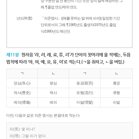
상 구분한 일 년 동안의 기간. 또는 앞의 말에 해당하는 그
해. ¶ 졸업 연도/제작 연도.
년도(年度)
「의존명사」((해를 뜻하는 말 뒤에 쓰여)) 일정한 기간
단위로서의 그해. ¶ 1985년도 출생자/1970년도 졸업
식/1990년도 예산안.
제11항
한자음 ‘랴, 려, 례, 료, 류, 리’가 단어의 첫머리에 올 적에는, 두음
법칙에 따라 ‘야, 여, 예, 요, 유, 이’로 적는다.(ㄱ을 취하고, ㄴ을 버림.)
ㄱ
ㄴ
ㄱ
ㄴ
양심(良心)
량심
용궁(龍宮)
룡궁
역사(歷史)
력사
유행(流行)
류행
예의(禮儀)
례의
이발(理髮)
리발
다만, 다음과 같은 의존 명사는 본음대로 적는다.
리(里): 몇 리냐?
리(理): 그럴 리가 없다.