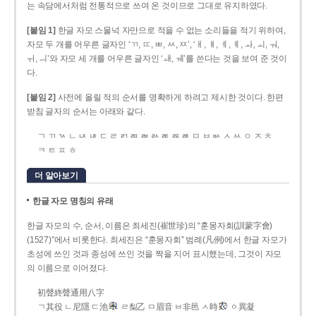
는 속담에서처럼 전통적으로 쓰여 온 것이므로 그대로 유지하였다.
[붙임 1]
한글 자모 스물넉 자만으로 적을 수 없는 소리들을 적기 위하여,
자모 두 개를 어우른 글자인 ‘ㄲ, ㄸ, ㅃ, ㅆ, ㅉ’, ‘ㅐ, ㅒ, ㅔ, ㅖ, ㅘ, ㅚ, ㅝ,
ㅟ, ㅢ’와 자모 세 개를 어우른 글자인 ‘ㅙ, ㅞ’를 쓴다는 것을 보여 준 것이
다.
[붙임 2]
사전에 올릴 적의 순서를 명확하게 하려고 제시한 것이다. 한편
받침 글자의 순서는 아래와 같다.
ㄱ ㄲ ㄳ ㄴ ㄵ ㄶ ㄷ ㄹ ㄺ ㄻ ㄼ ㄽ ㄾ ㄿ ㅀ ㅁ ㅂ ㅄ ㅅ ㅆ ㅇ ㅈ ㅊ
ㅋ ㅌ ㅍ ㅎ
더 알아보기
한글 자모 명칭의 유래
한글 자모의 수, 순서, 이름은 최세진(崔世珍)의 “훈몽자회(訓蒙字會)
(1527)”에서 비롯한다. 최세진은 “훈몽자회” 범례(凡例)에서 한글 자모가
초성에 쓰인 것과 종성에 쓰인 것을 짝을 지어 표시했는데, 그것이 자모
의 이름으로 이어졌다.
初聲終聲通用八字
ㄱ其役 ㄴ尼隱 ㄷ池
ㄹ梨乙 ㅁ眉音 ㅂ非邑 ㅅ時
ㆁ異凝