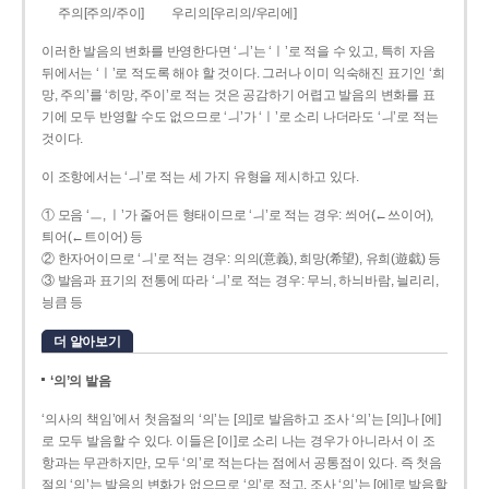
주의[주의/주이]
우리의[우리의/우리에]
이러한 발음의 변화를 반영한다면 ‘ㅢ’는 ‘ㅣ’로 적을 수 있고, 특히 자음
뒤에서는 ‘ㅣ’로 적도록 해야 할 것이다. 그러나 이미 익숙해진 표기인 ‘희
망, 주의’를 ‘히망, 주이’로 적는 것은 공감하기 어렵고 발음의 변화를 표
기에 모두 반영할 수도 없으므로 ‘ㅢ’가 ‘ㅣ’로 소리 나더라도 ‘ㅢ’로 적는
것이다.
이 조항에서는 ‘ㅢ’로 적는 세 가지 유형을 제시하고 있다.
① 모음 ‘ㅡ, ㅣ’가 줄어든 형태이므로 ‘ㅢ’로 적는 경우: 씌어(←쓰이어),
틔어(←트이어) 등
② 한자어이므로 ‘ㅢ’로 적는 경우: 의의(意義), 희망(希望), 유희(遊戱) 등
③ 발음과 표기의 전통에 따라 ‘ㅢ’로 적는 경우: 무늬, 하늬바람, 늴리리,
닁큼 등
더 알아보기
‘의’의 발음
‘의사의 책임’에서 첫음절의 ‘의’는 [의]로 발음하고 조사 ‘의’는 [의]나 [에]
로 모두 발음할 수 있다. 이들은 [이]로 소리 나는 경우가 아니라서 이 조
항과는 무관하지만, 모두 ‘의’로 적는다는 점에서 공통점이 있다. 즉 첫음
절의 ‘의’는 발음의 변화가 없으므로 ‘의’로 적고, 조사 ‘의’는 [에]로 발음할