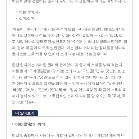
이는 체언에 결합하는 조사나 용언 어간에 결합하는 어미도 마찬가지다.
하늘이/바다가
잡아/접어
‘하늘이, 바다가’의 ‘이/가’는 주격의 뜻을 나타내는 동일한 형태소이지만
하나로 고정해서 적을 수가 없다. ‘잡-, 접-’에 결합하는 ‘-고’는 ‘잡고, 접
고’처럼 하나의 형태로만 실현되지만 ‘-아/-어’는 하나의 형태소인데도 ‘잡
아, 접어’와 같이 다르게 실현된다. 이는 달리 소리 나는 형태들을 하나의
형태소로 모두 적을 수 없어서 소리 나는 대로 적는 경우이다.
한편 한자어는 이러한 원리와 관계없이 각 글자의 소리를 밝혀 적는다.
예를 들어 ‘국어(國語)’는 [구거]로 소리 나고 ‘국민(國民)’은 [궁민]으로 소
리 나지만 ‘구거’, ‘궁민’으로 적지 않는다. 한자 하나하나는 소리와 의미
가 정해져 있으므로 그것을 밝혀 적는 것이 독서에 효율적이다. 즉 한자
‘국(國)’, ‘어(語)’, ‘민(民)’은 ‘나라 국’, ‘말씀 어’, ‘백성 민’과 같이 소리와 의
미가 정해져 있으므로 그 독립적인 소리와 의미를 알 수 있도록 ‘국어, 국
민’으로 적는다.
더 알아보기
‘어법(語法)’의 의미
한글 맞춤법에서 사용되는 ‘어법’과 일반적인 의미의 ‘어법’은 개념이 다