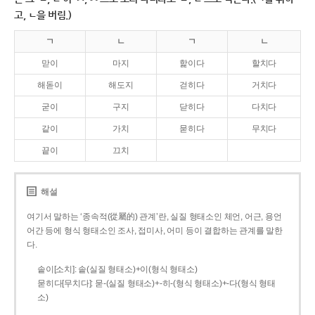
고, ㄴ을 버림.)
ㄱ
ㄴ
ㄱ
ㄴ
맏이
마지
핥이다
할치다
해돋이
해도지
걷히다
거치다
굳이
구지
닫히다
다치다
같이
가치
묻히다
무치다
끝이
끄치
해설
여기서 말하는 ‘종속적(從屬的) 관계’란, 실질 형태소인 체언, 어근, 용언
어간 등에 형식 형태소인 조사, 접미사, 어미 등이 결합하는 관계를 말한
다.
솥이[소치]: 솥(실질 형태소)+이(형식 형태소)
묻히다[무치다]: 묻­-(실질 형태소)+­-히­-(형식 형태소)+-다(형식 형태
소)