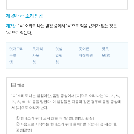
제3절 'ㄷ' 소리 받침
제7항
‘ㄷ’ 소리로 나는 받침 중에서 ‘ㄷ’으로 적을 근거가 없는 것은
‘ㅅ’으로 적는다.
덧저고리
돗자리
엇셈
웃어른
핫옷
무릇
사뭇
얼핏
자칫하면
뭇[衆]
옛
첫
헛
해설
‘ㄷ’ 소리로 나는 받침이란, 음절 종성에서 [ㄷ]으로 소리 나는 ‘ㄷ, ㅅ, ㅆ,
ㅈ, ㅊ, ㅌ, ㅎ’ 등을 말한다. 이 받침들은 다음과 같은 경우에 음절 종성에
서 [ㄷ]으로 소리가 난다.
① 형태소가 뒤에 오지 않을 때: 밭[받], 빚[빋], 꽃[꼳]
② 자음으로 시작하는 형태소가 뒤에 올 때: 밭과[받꽈], 젖다[젇따],
꽃병[꼳뼝]