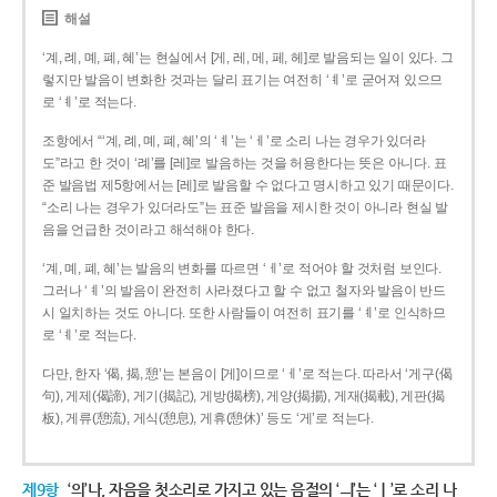
해설
‘계, 례, 몌, 폐, 혜’는 현실에서 [게, 레, 메, 페, 헤]로 발음되는 일이 있다. 그
렇지만 발음이 변화한 것과는 달리 표기는 여전히 ‘ㅖ’로 굳어져 있으므
로 ‘ㅖ’로 적는다.
조항에서 “‘계, 례, 몌, 폐, 혜’의 ‘ㅖ’는 ‘ㅔ’로 소리 나는 경우가 있더라
도”라고 한 것이 ‘례’를 [레]로 발음하는 것을 허용한다는 뜻은 아니다. 표
준 발음법 제5항에서는 [레]로 발음할 수 없다고 명시하고 있기 때문이다.
“소리 나는 경우가 있더라도”는 표준 발음을 제시한 것이 아니라 현실 발
음을 언급한 것이라고 해석해야 한다.
‘계, 몌, 폐, 혜’는 발음의 변화를 따르면 ‘ㅔ’로 적어야 할 것처럼 보인다.
그러나 ‘ㅖ’의 발음이 완전히 사라졌다고 할 수 없고 철자와 발음이 반드
시 일치하는 것도 아니다. 또한 사람들이 여전히 표기를 ‘ㅖ’로 인식하므
로 ‘ㅖ’로 적는다.
다만, 한자 ‘偈, 揭, 憩’는 본음이 [게]이므로 ‘ㅔ’로 적는다. 따라서 ‘게구(偈
句), 게제(偈諦), 게기(揭記), 게방(揭榜), 게양(揭揚), 게재(揭載), 게판(揭
板), 게류(憩流), 게식(憩息), 게휴(憩休)’ 등도 ‘게’로 적는다.
제9항
‘의’나, 자음을 첫소리로 가지고 있는 음절의 ‘ㅢ’는 ‘ㅣ’로 소리 나