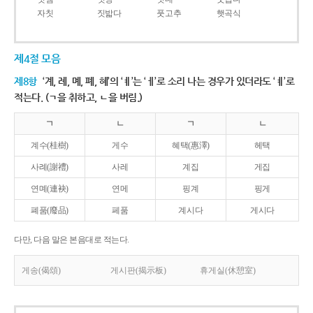
자칫
짓밟다
풋고추
햇곡식
제4절 모음
제8항
‘계, 례, 몌, 폐, 혜’의 ‘ㅖ’는 ‘ㅔ’로 소리 나는 경우가 있더라도 ‘ㅖ’로
적는다. (ㄱ을 취하고, ㄴ을 버림.)
ㄱ
ㄴ
ㄱ
ㄴ
계수(桂樹)
게수
혜택(惠澤)
헤택
사례(謝禮)
사레
계집
게집
연몌(連袂)
연메
핑계
핑게
폐품(廢品)
페품
계시다
게시다
다만, 다음 말은 본음대로 적는다.
게송(偈頌)
게시판(揭示板)
휴게실(休憩室)