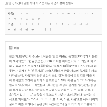
[붙임 2] 사전에 올릴 적의 자모 순서는 다음과 같이 정한다.
자음:
ㄱ
ㄲ
ㄴ
ㄷ
ㄸ
ㄹ
ㅁ
ㅂ
ㅃ
ㅅ
ㅆ
ㅇ
ㅈ
ㅉ
ㅊ
ㅋ
ㅌ
ㅍ
ㅎ
모음:
ㅏ
ㅐ
ㅑ
ㅒ
ㅓ
ㅔ
ㅕ
ㅖ
ㅗ
ㅘ
ㅙ
ㅚ
ㅛ
ㅜ
ㅝ
ㅞ
ㅟ
ㅠ
ㅡ
ㅢ
ㅣ
해설
한글 자모(字母)의 수, 순서, 이름은 ‘한글 마춤법 통일안(1933)’에서 분명
히 제시되었고, ‘한글 맞춤법(1988)’도 이를 이어받았다. 이 가운데 자모
의 이름과 순서는 최세진(崔世珍)의 “훈몽자회(訓蒙字會)(1527)”에서 비
롯한다. 최세진은 “훈몽자회” 범례(凡例)에서 한글 자모의 음가를 한자로
나타냈는데, 자음자의 경우 초성에 쓰인 것과 종성에 쓰인 것을 짝을 지
어 표시했고 그것이 글자의 이름으로 굳어졌다. 예를 들어 ‘ㄱ’ 아래에는
한자로 ‘其役’이라고 적었는데, ‘其(기)’는 초성의 음가를, ‘役(역)’은 종성
의 음가를 나타낸다. 기본적으로 자음자의 이름은 ‘니은, 리을, 미음, 비
읍’ 등과 같이 ‘ㅣㅡ’ 모음을 바탕으로 각 자음이 초성, 종성에 놓이는 방
식으로 지어졌다. 따라서 ‘ㄱ, ㄷ, ㅅ’도 ‘기윽, 디읃, 시읏’으로 해야 나머지
글자와 이름 표기에서 일관성이 있겠지만 “낫 놓고 기역 자도 모른다.”라