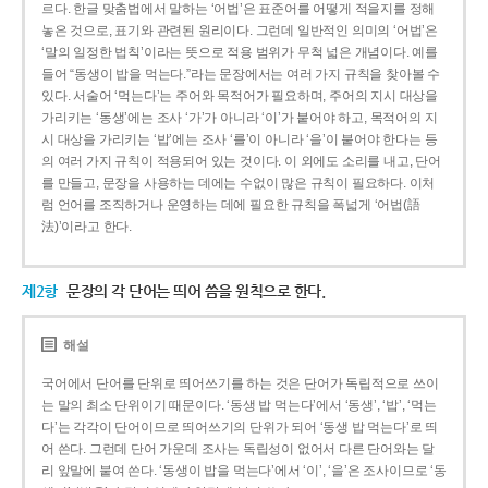
르다. 한글 맞춤법에서 말하는 ‘어법’은 표준어를 어떻게 적을지를 정해
놓은 것으로, 표기와 관련된 원리이다. 그런데 일반적인 의미의 ‘어법’은
‘말의 일정한 법칙’이라는 뜻으로 적용 범위가 무척 넓은 개념이다. 예를
들어 “동생이 밥을 먹는다.”라는 문장에서는 여러 가지 규칙을 찾아볼 수
있다. 서술어 ‘먹는다’는 주어와 목적어가 필요하며, 주어의 지시 대상을
가리키는 ‘동생’에는 조사 ‘가’가 아니라 ‘이’가 붙어야 하고, 목적어의 지
시 대상을 가리키는 ‘밥’에는 조사 ‘를’이 아니라 ‘을’이 붙어야 한다는 등
의 여러 가지 규칙이 적용되어 있는 것이다. 이 외에도 소리를 내고, 단어
를 만들고, 문장을 사용하는 데에는 수없이 많은 규칙이 필요하다. 이처
럼 언어를 조직하거나 운영하는 데에 필요한 규칙을 폭넓게 ‘어법(語
法)’이라고 한다.
제2항
문장의 각 단어는 띄어 씀을 원칙으로 한다.
해설
국어에서 단어를 단위로 띄어쓰기를 하는 것은 단어가 독립적으로 쓰이
는 말의 최소 단위이기 때문이다. ‘동생 밥 먹는다’에서 ‘동생’, ‘밥’, ‘먹는
다’는 각각이 단어이므로 띄어쓰기의 단위가 되어 ‘동생 밥 먹는다’로 띄
어 쓴다. 그런데 단어 가운데 조사는 독립성이 없어서 다른 단어와는 달
리 앞말에 붙여 쓴다. ‘동생이 밥을 먹는다’에서 ‘이’, ‘을’은 조사이므로 ‘동