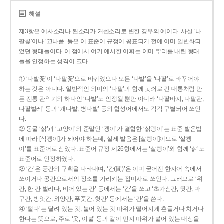
해설
제3항은 예사소리나 된소리가 거센소리로 변한 경우의 예이다. 사실 ‘나
팔꽃’이나 ‘끄나풀’ 등은 이 표준어 규정이 공표되기 전에 이미 일반화되
었던 형태들이다. 이 점에서 여기 예시한 어휘는 이미 뿌리를 내린 형태
들을 인정하는 성격이 크다.
① ‘나발꽃’이 ‘나팔꽃’으로 바뀌었으나 모든 ‘나발’을 ‘나팔’로 바꾸어야
하는 것은 아니다. 일반적인 의미의 ‘나팔’과 함께 놋쇠로 긴 대롱처럼 만
든 전통 관악기의 하나인 ‘나발’도 인정될 뿐만 아니라 ‘나팔바지, 나팔관,
나팔벌레’ 등과 ‘개나발, 병나발’ 등의 합성어에서도 각각 구별되어 쓰인
다.
② 동물 ‘삵’과 ‘고양이’의 준말인 ‘괭이’가 결합한 ‘삵괭이’는 표준 발음법
에 따라 [삭꽹이]가 되어야 하는데, 실제 발음은 [살쾡이]이므로 ‘살쾡
이’를 표준어로 삼았다. 표준어 규정 제26항에서는 ‘살쾡이’와 함께 ‘삵’도
표준어로 인정하였다.
③ ‘칸’은 공간의 구획을 나타내며, ‘간(間)’은 이미 굳어진 한자어 속에서
쓰이거나 공간으로서의 장소를 가리키는 접미사로 쓰인다. 그러므로 ‘위
칸, 한 칸 벌리다, 비어 있는 칸’ 등에서는 ‘칸’을 쓰고 ‘초가삼간, 뒷간, 마
구간, 방앗간, 외양간, 푸줏간, 헛간’ 등에서는 ‘간’을 쓴다.
④ ‘털다’는 달려 있는 것, 붙어 있는 것 따위가 떨어지게 흔들거나 치거나
한다는 뜻으로, 주로 ‘옷, 이불’ 등과 같이 먼지 따위가 붙어 있는 대상을