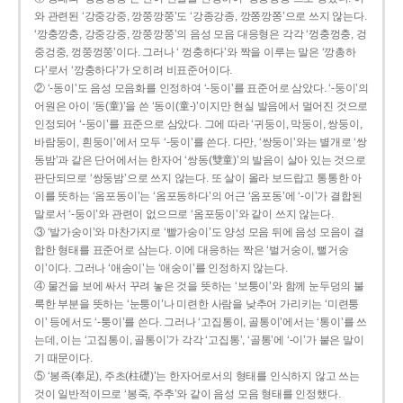
와 관련된 ‘강중강중, 깡쭝깡쭝’도 ‘강종강종, 깡쫑깡쫑’으로 쓰지 않는다.
‘깡충깡충, 강중강중, 깡쭝깡쭝’의 음성 모음 대응형은 각각 ‘껑충껑충, 겅
중겅중, 껑쭝껑쭝’이다. 그러나 ‘ 껑충하다’와 짝을 이루는 말은 ‘깡총하
다’로서 ‘깡충하다’가 오히려 비표준어이다.
② ‘-동이’도 음성 모음화를 인정하여 ‘-둥이’를 표준어로 삼았다. ‘-둥이’의
어원은 아이 ‘동(童)’을 쓴 ‘동이(童-)’이지만 현실 발음에서 멀어진 것으로
인정되어 ‘-둥이’를 표준으로 삼았다. 그에 따라 ‘귀둥이, 막둥이, 쌍둥이,
바람둥이, 흰둥이’에서 모두 ‘-둥이’를 쓴다. 다만, ‘쌍둥이’와는 별개로 ‘쌍
동밤’과 같은 단어에서는 한자어 ‘쌍동(雙童)’의 발음이 살아 있는 것으로
판단되므로 ‘쌍둥밤’으로 쓰지 않는다. 또 살이 올라 보드랍고 통통한 아
이를 뜻하는 ‘옴포동이’는 ‘옴포동하다’의 어근 ‘옴포동’에 ‘-이’가 결합된
말로서 ‘-둥이’와 관련이 없으므로 ‘옴포둥이’와 같이 쓰지 않는다.
③ ‘발가숭이’와 마찬가지로 ‘빨가숭이’도 양성 모음 뒤에 음성 모음이 결
합한 형태를 표준어로 삼는다. 이에 대응하는 짝은 ‘벌거숭이, 뻘거숭
이’이다. 그러나 ‘애송이’는 ‘애숭이’를 인정하지 않는다.
④ 물건을 보에 싸서 꾸려 놓은 것을 뜻하는 ‘보퉁이’와 함께 눈두덩의 불
룩한 부분을 뜻하는 ‘눈퉁이’나 미련한 사람을 낮추어 가리키는 ‘미련퉁
이’ 등에서도 ‘-퉁이’를 쓴다. 그러나 ‘고집통이, 골통이’에서는 ‘통이’를 쓰
는데, 이는 ‘고집통이, 골통이’가 각각 ‘고집통’, ‘골통’에 ‘-이’가 붙은 말이
기 때문이다.
⑤ ‘봉족(奉足), 주초(柱礎)’는 한자어로서의 형태를 인식하지 않고 쓰는
것이 일반적이므로 ‘봉죽, 주추’와 같이 음성 모음 형태를 인정했다.