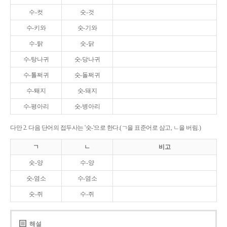
수-컷
숫-것
수-키와
숫-기와
수-탉
숫-닭
수-탕나귀
숫-당나귀
수-톨쩌귀
숫-돌쩌귀
수-퇘지
숫-돼지
수-평아리
숫-병아리
다만 2. 다음 단어의 접두사는 '숫-'으로 한다.(ㄱ을 표준어로 삼고, ㄴ을 버림.)
ㄱ
ㄴ
비고
숫-양
수-양
숫-염소
수-염소
숫-쥐
수-쥐
해설