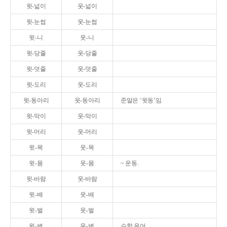
윗-넓이
웃-넓이
윗-눈썹
웃-눈썹
윗-니
웃-니
윗-당줄
웃-당줄
윗-덧줄
웃-덧줄
윗-도리
웃-도리
윗-동아리
웃-동아리
준말은 ‘윗동’임.
윗-막이
웃-막이
윗-머리
웃-머리
윗-목
웃-목
윗-몸
웃-몸
~ 운동.
윗-바람
웃-바람
윗-배
웃-배
윗-벌
웃-벌
윗-변
웃-변
수학 용어.