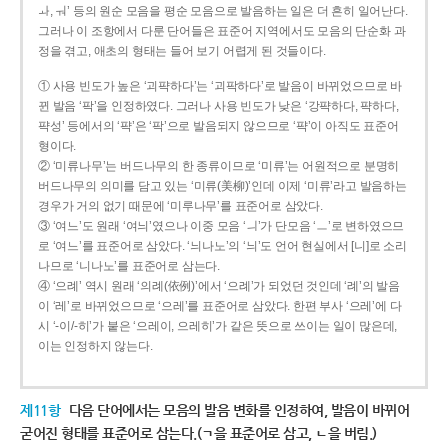
ㅘ, ㅝ’ 등의 원순 모음을 평순 모음으로 발음하는 일은 더 흔히 일어난다.
그러나 이 조항에서 다룬 단어들은 표준어 지역에서도 모음의 단순화 과
정을 겪고, 애초의 형태는 들어 보기 어렵게 된 것들이다.
① 사용 빈도가 높은 ‘괴퍅하다’는 ‘괴팍하다’로 발음이 바뀌었으므로 바
뀐 발음 ‘팍’을 인정하였다. 그러나 사용 빈도가 낮은 ‘강퍅하다, 퍅하다,
퍅성’ 등에서의 ‘퍅’은 ‘팍’으로 발음되지 않으므로 ‘퍅’이 아직도 표준어
형이다.
② ‘미류나무’는 버드나무의 한 종류이므로 ‘미류’는 어원적으로 분명히
버드나무의 의미를 담고 있는 ‘미류(美柳)’인데 이제 ‘미류’라고 발음하는
경우가 거의 없기 때문에 ‘미루나무’를 표준어로 삼았다.
③ ‘여느’도 원래 ‘여늬’였으나 이중 모음 ‘ㅢ’가 단모음 ‘ㅡ’로 변하였으므
로 ‘여느’를 표준어로 삼았다. ‘늬나노’의 ‘늬’도 언어 현실에서 [니]로 소리
나므로 ‘니나노’를 표준어로 삼는다.
④ ‘으례’ 역시 원래 ‘의례(依例)’에서 ‘으례’가 되었던 것인데 ‘례’의 발음
이 ‘레’로 바뀌었으므로 ‘으레’를 표준어로 삼았다. 한편 부사 ‘으레’에 다
시 ‘-이/-히’가 붙은 ‘으레이, 으레히’가 같은 뜻으로 쓰이는 일이 많은데,
이는 인정하지 않는다.
제11항
다음 단어에서는 모음의 발음 변화를 인정하여, 발음이 바뀌어
굳어진 형태를 표준어로 삼는다.(ㄱ을 표준어로 삼고, ㄴ을 버림.)