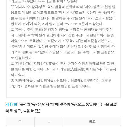
라요’도 ‘나무랬다, 나무래요’를 취하지 않는다.
④ ‘미시/미수, 상치/상추’ 역시 발음의 변화에 따라 ‘미수, 상추’가 현실 발
음으로 더 널리 쓰이고 있으므로 ‘미시, 상치’로 쓰지 않는다. 종(種)이 다
른 두 동물 사이에서 난 새끼를 말하는 ‘튀기’는 원래 ‘트기’였으나 발음이
변하여 ‘튀기’가 되었고 이 말이 널리 쓰이므로 표준어로 삼았다.
⑤ ‘주책(←주착, 主着)’은 한자어 형태를 버리고 변한 형태를 취한 것이
다. 그런데 ‘주착’이 원래 일정하게 자리 잡힌 주장이나 판단력이라는 뜻
이었으므로 ‘주책없다’가 표준어이고 ‘주책이다’는 비표준형이었으나,
‘주책’의 의미로서 ‘일정한 줏대가 없이 되는대로 하는 짓’을 인정함에 따
라 2016년에는 ‘주책없다’와 같은 의미로 쓰이는 ‘주책이다’를 표준형으
로 인정하였다.
⑥ ‘지루하다(←지리하다, 支離--)’ 역시 한자어 어원의 형태를 버리고 변
한 형태를 취한 것이다. 그러나 ‘지리멸렬(支離滅裂)’에서는 ‘지리’가 유지
되고 있다.
⑦ ‘시러베아들(←실업의아들), 허드레(←허드래), 호루라기(←호루루
기)’ 역시 변화된 후의 현실 발음을 반영한 표준어이다.
제12항
‘웃-’ 및 ‘윗-’은 명사 ‘위’에 맞추어 ‘윗-’으로 통일한다.(ㄱ을 표준
어로 삼고, ㄴ을 버림.)
ㄱ
ㄴ
비고