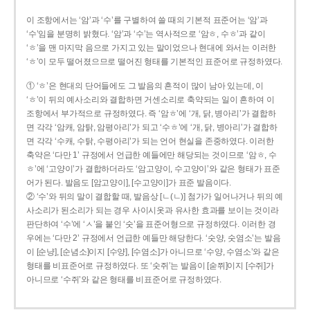
이 조항에서는 ‘암’과 ‘수’를 구별하여 쓸 때의 기본적 표준어는 ‘암’과
‘수’임을 분명히 밝혔다. ‘암’과 ‘수’는 역사적으로 ‘암ㅎ, 수ㅎ’과 같이
‘ㅎ’을 맨 마지막 음으로 가지고 있는 말이었으나 현대에 와서는 이러한
‘ㅎ’이 모두 떨어졌으므로 떨어진 형태를 기본적인 표준어로 규정하였다.
① ‘ㅎ’은 현대의 단어들에도 그 발음의 흔적이 많이 남아 있는데, 이
‘ㅎ’이 뒤의 예사소리와 결합하면 거센소리로 축약되는 일이 흔하여 이
조항에서 부가적으로 규정하였다. 즉 ‘암ㅎ’에 ‘개, 닭, 병아리’가 결합하
면 각각 ‘암캐, 암탉, 암평아리’가 되고 ‘수ㅎ’에 ‘개, 닭, 병아리’가 결합하
면 각각 ‘수캐, 수탉, 수평아리’가 되는 언어 현실을 존중하였다. 이러한
축약은 ‘다만 1’ 규정에서 언급한 예들에만 해당되는 것이므로 ‘암ㅎ, 수
ㅎ’에 ‘고양이’가 결합하더라도 ‘암고양이, 수고양이’와 같은 형태가 표준
어가 된다. 발음도 [암고양이], [수고양이]가 표준 발음이다.
② ‘수’와 뒤의 말이 결합할 때, 발음상 [ㄴ(ㄴ)] 첨가가 일어나거나 뒤의 예
사소리가 된소리가 되는 경우 사이시옷과 유사한 효과를 보이는 것이라
판단하여 ‘수’에 ‘ㅅ’을 붙인 ‘숫’을 표준어형으로 규정하였다. 이러한 경
우에는 ‘다만 2’ 규정에서 언급한 예들만 해당한다. ‘숫양, 숫염소’는 발음
이 [순냥], [순념소]이지 [수양], [수염소]가 아니므로 ‘수양, 수염소’와 같은
형태를 비표준어로 규정하였다. 또 ‘숫쥐’는 발음이 [숟쮜]이지 [수쥐]가
아니므로 ‘수쥐’와 같은 형태를 비표준어로 규정하였다.