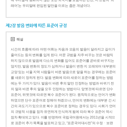
해 우리말에 동화되지 않은 모든 외국어를 포함하는 반면, 이 조항의 ‘외
래어’는 우리말에 편입된 말만을 이르는 좁은 개념이다.
제2장 발음 변화에 따른 표준어 규정
해설
시간의 흐름에 따라 어떤 어휘는 자음과 모음의 발음이 달라지고 길이가
줄어드는 등의 변화를 입게 된다. 어문 규범을 자주 바꾸는 것은 바람직
하지 않으므로 발음에 다소의 변화를 입어도 표준어를 곧바로 바꾸지는
않지만, 발음 변화의 정도가 심하거나 발음이 변한 지 오래되어 대부분의
교양 있는 서울 지역 사람들이 바뀐 발음으로 말을 하는 경우에는 표준어
를 새로이 정하게 된다. 발음 변화에 따라 새로이 표준어를 정하는 방법
에는 두 가지가 있다. 발음이 바뀐 후의 말만 인정하는 방법과 바뀌기 전
의 말과 바뀐 후의 말을 모두 인정하는 방법이다. 앞엣것에 따르면 단수
표준어, 뒤엣것에 따르면 복수 표준어가 된다. 원칙적으로는 언어가 변화
하였으면 단수 표준어로 정해야 하겠으나, 언어의 변화에는 대부분 긴 시
간의 과도기가 있으므로 복수 표준어로 정하는 경우도 있다. 사회가 언어
의 규범적 사용을 점차 유연하게 인식하게 됨에 따라 복수 표준어 역시
점차 확대되고 있다. 이를 반영하여 국립국어원에서는 2011년을 시작으
로 표준어 추가 목록을 발표하고 있고, “표준국어대사전”의 수정ㆍ보완