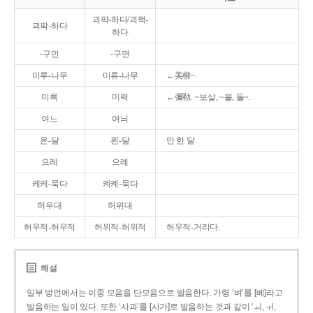
괴퍅-하다/괴팩-
괴팍-하다
하다
-구먼
-구면
미루-나무
미류-나무
←美柳~.
미륵
미력
←彌勒. ~보살, ~불, 돌~.
여느
여늬
온-달
왼-달
만 한 달.
으레
으례
케케-묵다
켸켸-묵다
허우대
허위대
허우적-허우적
허위적-허위적
허우적-거리다.
해설
일부 방언에서는 이중 모음을 단모음으로 발음한다. 가령 ‘벼’를 [베]라고
발음하는 일이 있다. 또한 ‘사과’를 [사가]로 발음하는 것과 같이 ‘ㅚ, ㅟ,