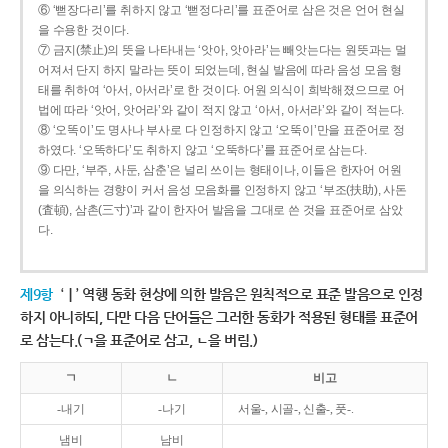
⑥ ‘뻗장다리’를 취하지 않고 ‘뻗정다리’를 표준어로 삼은 것은 언어 현실
을 수용한 것이다.
⑦ 금지(禁止)의 뜻을 나타내는 ‘앗아, 앗아라’는 빼앗는다는 원뜻과는 멀
어져서 단지 하지 말라는 뜻이 되었는데, 현실 발음에 따라 음성 모음 형
태를 취하여 ‘아서, 아서라’로 한 것이다. 어원 의식이 희박해졌으므로 어
법에 따라 ‘앗어, 앗어라’와 같이 적지 않고 ‘아서, 아서라’와 같이 적는다.
⑧ ‘오똑이’도 명사나 부사로 다 인정하지 않고 ‘오뚝이’만을 표준어로 정
하였다. ‘오똑하다’도 취하지 않고 ‘오뚝하다’를 표준어로 삼는다.
⑨ 다만, ‘부주, 사둔, 삼춘’은 널리 쓰이는 형태이나, 이들은 한자어 어원
을 의식하는 경향이 커서 음성 모음화를 인정하지 않고 ‘부조(扶助), 사돈
(査頓), 삼촌(三寸)’과 같이 한자어 발음을 그대로 쓴 것을 표준어로 삼았
다.
제9항
‘ㅣ’ 역행 동화 현상에 의한 발음은 원칙적으로 표준 발음으로 인정
하지 아니하되, 다만 다음 단어들은 그러한 동화가 적용된 형태를 표준어
로 삼는다.(ㄱ을 표준어로 삼고, ㄴ을 버림.)
ㄱ
ㄴ
비고
-내기
-나기
서울-, 시골-, 신출-, 풋-.
냄비
남비