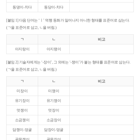
동댕이-치다
동당이-치다
[붙임 1] 다음 단어는 ‘ㅣ’ 역행 동화가 일어나지 아니한 형태를 표준어로 삼는다.
(ㄱ을 표준어로 삼고, ㄴ을 버림.)
ㄱ
ㄴ
비고
아지랑이
아지랭이
[붙임 2] 기술자에게는 ‘-장이’, 그 외에는 ‘-쟁이’가 붙는 형태를 표준어로 삼는다.
(ㄱ을 표준어로 삼고, ㄴ을 버림.)
ㄱ
ㄴ
비고
미장이
미쟁이
유기장이
유기쟁이
멋쟁이
멋장이
소금쟁이
소금장이
담쟁이-덩굴
담장이-덩굴
골목쟁이
골목장이