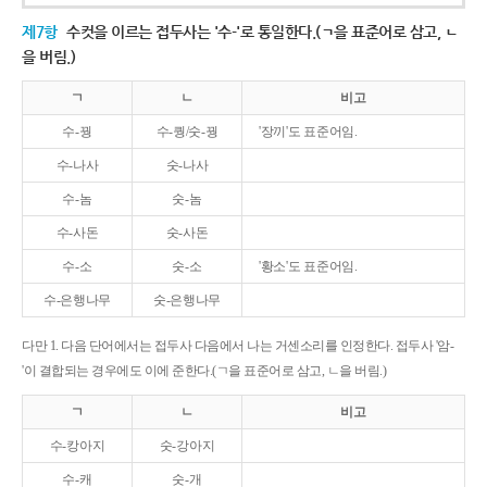
제7항
수컷을 이르는 접두사는 '수-'로 통일한다.(ㄱ을 표준어로 삼고, ㄴ
을 버림.)
ㄱ
ㄴ
비고
수-꿩
수-퀑/숫-꿩
'장끼'도 표준어임.
수-나사
숫-나사
수-놈
숫-놈
수-사돈
숫-사돈
수-소
숫-소
'황소'도 표준어임.
수-은행나무
숫-은행나무
다만 1. 다음 단어에서는 접두사 다음에서 나는 거센소리를 인정한다. 접두사 '암-
'이 결합되는 경우에도 이에 준한다.(ㄱ을 표준어로 삼고, ㄴ을 버림.)
ㄱ
ㄴ
비고
수-캉아지
숫-강아지
수-캐
숫-개