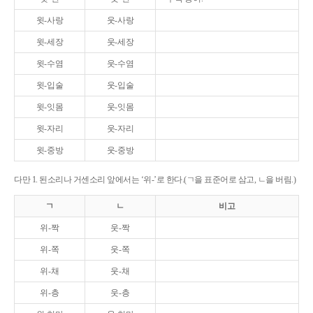
윗-사랑
웃-사랑
윗-세장
웃-세장
윗-수염
웃-수염
윗-입술
웃-입술
윗-잇몸
웃-잇몸
윗-자리
웃-자리
윗-중방
웃-중방
다만 1. 된소리나 거센소리 앞에서는 ‘위-’로 한다.(ㄱ을 표준어로 삼고, ㄴ을 버림.)
ㄱ
ㄴ
비고
위-짝
웃-짝
위-쪽
웃-쪽
위-채
웃-채
위-층
웃-층