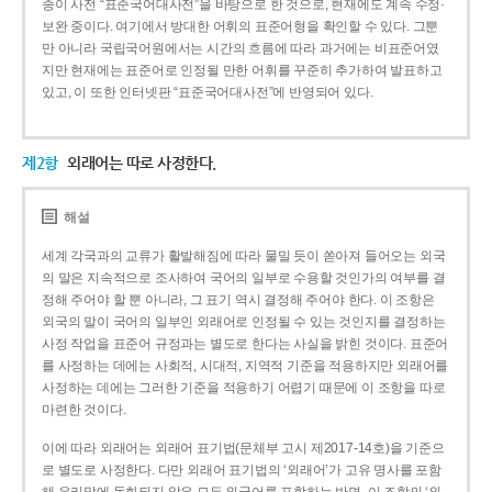
종이 사전 “표준국어대사전”을 바탕으로 한 것으로, 현재에도 계속 수정·
보완 중이다. 여기에서 방대한 어휘의 표준어형을 확인할 수 있다. 그뿐
만 아니라 국립국어원에서는 시간의 흐름에 따라 과거에는 비표준어였
지만 현재에는 표준어로 인정될 만한 어휘를 꾸준히 추가하여 발표하고
있고, 이 또한 인터넷판 “표준국어대사전”에 반영되어 있다.
제2항
외래어는 따로 사정한다.
해설
세계 각국과의 교류가 활발해짐에 따라 물밀 듯이 쏟아져 들어오는 외국
의 말은 지속적으로 조사하여 국어의 일부로 수용할 것인가의 여부를 결
정해 주어야 할 뿐 아니라, 그 표기 역시 결정해 주어야 한다. 이 조항은
외국의 말이 국어의 일부인 외래어로 인정될 수 있는 것인지를 결정하는
사정 작업을 표준어 규정과는 별도로 한다는 사실을 밝힌 것이다. 표준어
를 사정하는 데에는 사회적, 시대적, 지역적 기준을 적용하지만 외래어를
사정하는 데에는 그러한 기준을 적용하기 어렵기 때문에 이 조항을 따로
마련한 것이다.
이에 따라 외래어는 외래어 표기법(문체부 고시 제2017-14호)을 기준으
로 별도로 사정한다. 다만 외래어 표기법의 ‘외래어’가 고유 명사를 포함