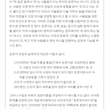
다.”와 같은 말에서 ‘두’는 서울말이기는 하지만 표준어는 아니다. 교양 있
는 사람은 오랜 문자 언어의 관습적 쓰임에 영향을 받아 ‘도’라고 쓰는 것
이 옳다고 믿기 때문이다. 따라서 서울말은 서울 지역의 말을 바탕으로
하되 언중들의 교양 의식을 반영한 말이라고 할 수 있다. 서울말을 표준
어의 조건으로 한다는 이러한 규정을 어떤 지역어를 사용하면 안 된다는
뜻으로 오해하면 안 된다. 표준어는 교육, 방송, 공식적 담화 등에서 써야
할 말이지 지역 사람들끼리 편하게 대화하는 경우에까지 꼭 써야 하는 말
이 아니다. 오히려 여러 지역어는 지역의 문화적 가치를 보존하는 소중한
자산이기도 하고 지역 사람들의 연대 의식을 강화하는 긍정적 기능을 하
기도 한다.
표준어 규정의 실제적인 대상은 다음과 같다.
(가) 1933년 ‘한글 마춤법 통일안’에서 표준어로 규정하였던 형태
가 그동안 자연스러운 언어 변화에 의해 고형(古形)이 된 것
(나) 1933년 당시 미처 사정의 대상이 되지 않아 표준어로서의 자
격을 인정받을 기회가 없었던 것
(다) 각 사전에서 달리 처리하여 정리가 필요한 것
(라) 방언, 신조어 등이 세력을 얻어 표준어 자리를 굳혀 가던 것
그러나 수많은 어휘의 표준어형을 규정에서 다 예시할 수는 없다. 이러한
한계를 보완하고자 국립국어원에서는 인터넷으로 “표준국어대사전”을
제공하고 있다. 인터넷판 “표준국어대사전”은 1999년에 초판이 발간된