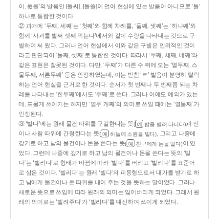
이, 돐을’의 발음인 [돌씨], [돌쓸]이 언어 현실에 있는 발음이 아니므로 ‘돌’
하나로 통합한 것이다.
② 과거에 ‘두째, 세째’는 ‘첫째’와 함께 차례를, ‘둘째, 셋째’는 ‘하나째’와
함께 ‘사과를 벌써 셋째 먹는다’에서와 같이 수량을 나타내는 것으로 구
별하여 써 왔다. 그러나 언어 현실에서 이와 같은 구별은 인위적인 것이
라고 판단되어 ‘둘째, 셋째’로 통합한 것이다. 따라서 ‘두째, 세째, 네째’와
같은 표현은 잘못된 것이다. 다만, ‘두째’가 다른 수 뒤에 오는 ‘열두째, 스
물두째, 서른두째’ 등은 인정하였는데, 이는 받침 ‘ㄹ’ 발음이 분명히 탈락
하는 언어 현실을 근거로 한 것이다. 순서가 첫 번째나 두 번째쯤 되는 차
례를 나타내는 ‘한두째’에서도 ‘두째’로 쓴다. 그러나 이에도 예외가 있는
데, 드물게 쓰이기는 하지만 ‘열두 개째’의 의미로 쓰일 때에는 ‘열둘째’가
인정된다.
③ ‘빌다’에는 원래 물건 따위를 구걸한다는 뜻
과 신
(
밥을 빌러 다니다)
예
이나 사람 따위에 간청한다는 뜻
, 그리고 나중에
(
하늘에 소원을 빌다)
예
갚기로 하고 남의 물건이나 돈을 쓴다는 뜻
이 있
(
친구에게 돈을 빌다)
예
었다. 그런데 나중에 갚기로 하고 남의 물건이나 돈을 쓴다는 뜻의 ‘빌
다’는 ‘빌리다’로 형태가 바뀜에 따라 ‘빌다’를 버리고 ‘빌리다’를 표준어
로 삼은 것이다. ‘빌리다’는 원래 ‘빌다’의 피동형으로서 대가를 받기로 하
고 남에게 물건이나 돈 따위를 내어 주는 것을 뜻하는 말이었다. 그러나
새로운 뜻으로 쓰임에 따라 원래의 의미는 잃어버리게 되었다. 그래서 원
래의 의미로는 ‘빌려주다’가 ‘빌리다’를 대신하여 쓰이게 되었다.