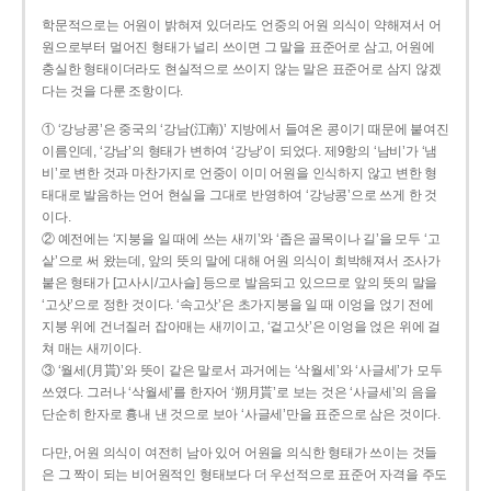
학문적으로는 어원이 밝혀져 있더라도 언중의 어원 의식이 약해져서 어
원으로부터 멀어진 형태가 널리 쓰이면 그 말을 표준어로 삼고, 어원에
충실한 형태이더라도 현실적으로 쓰이지 않는 말은 표준어로 삼지 않겠
다는 것을 다룬 조항이다.
① ‘강낭콩’은 중국의 ‘강남(江南)’ 지방에서 들여온 콩이기 때문에 붙여진
이름인데, ‘강남’의 형태가 변하여 ‘강낭’이 되었다. 제9항의 ‘남비’가 ‘냄
비’로 변한 것과 마찬가지로 언중이 이미 어원을 인식하지 않고 변한 형
태대로 발음하는 언어 현실을 그대로 반영하여 ‘강낭콩’으로 쓰게 한 것
이다.
② 예전에는 ‘지붕을 일 때에 쓰는 새끼’와 ‘좁은 골목이나 길’을 모두 ‘고
샅’으로 써 왔는데, 앞의 뜻의 말에 대해 어원 의식이 희박해져서 조사가
붙은 형태가 [고사시/고사슬] 등으로 발음되고 있으므로 앞의 뜻의 말을
‘고삿’으로 정한 것이다. ‘속고삿’은 초가지붕을 일 때 이엉을 얹기 전에
지붕 위에 건너질러 잡아매는 새끼이고, ‘겉고삿’은 이엉을 얹은 위에 걸
쳐 매는 새끼이다.
③ ‘월세(月貰)’와 뜻이 같은 말로서 과거에는 ‘삭월세’와 ‘사글세’가 모두
쓰였다. 그러나 ‘삭월세’를 한자어 ‘朔月貰’로 보는 것은 ‘사글세’의 음을
단순히 한자로 흉내 낸 것으로 보아 ‘사글세’만을 표준으로 삼은 것이다.
다만, 어원 의식이 여전히 남아 있어 어원을 의식한 형태가 쓰이는 것들
은 그 짝이 되는 비어원적인 형태보다 더 우선적으로 표준어 자격을 주도