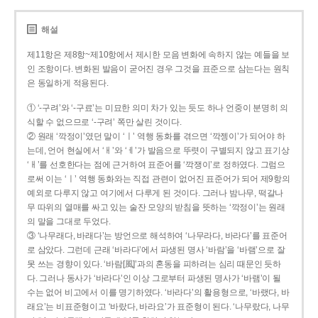
해설
제11항은 제8항~제10항에서 제시한 모음 변화에 속하지 않는 예들을 보
인 조항이다. 변화된 발음이 굳어진 경우 그것을 표준으로 삼는다는 원칙
은 동일하게 적용된다.
① ‘-구려’와 ‘-구료’는 미묘한 의미 차가 있는 듯도 하나 언중이 분명히 의
식할 수 없으므로 ‘-구려’ 쪽만 살린 것이다.
② 원래 ‘깍정이’였던 말이 ‘ㅣ’ 역행 동화를 겪으면 ‘깍젱이’가 되어야 하
는데, 언어 현실에서 ‘ㅐ’와 ‘ㅔ’가 발음으로 뚜렷이 구별되지 않고 표기상
‘ㅐ’를 선호한다는 점에 근거하여 표준어를 ‘깍쟁이’로 정하였다. 그럼으
로써 이는 ‘ㅣ’ 역행 동화와는 직접 관련이 없어진 표준어가 되어 제9항의
예외로 다루지 않고 여기에서 다루게 된 것이다. 그러나 밤나무, 떡갈나
무 따위의 열매를 싸고 있는 술잔 모양의 받침을 뜻하는 ‘깍정이’는 원래
의 말을 그대로 두었다.
③ ‘나무래다, 바래다’는 방언으로 해석하여 ‘나무라다, 바라다’를 표준어
로 삼았다. 그런데 근래 ‘바라다’에서 파생된 명사 ‘바람’을 ‘바램’으로 잘
못 쓰는 경향이 있다. ‘바람[風]’과의 혼동을 피하려는 심리 때문인 듯하
다. 그러나 동사가 ‘바라다’인 이상 그로부터 파생된 명사가 ‘바램’이 될
수는 없어 비고에서 이를 명기하였다. ‘바라다’의 활용형으로, ‘바랬다, 바
래요’는 비표준형이고 ‘바랐다, 바라요’가 표준형이 된다. ‘나무랐다, 나무