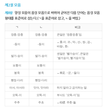
제2절 모음
제8항
양성 모음이 음성 모음으로 바뀌어 굳어진 다음 단어는 음성 모음
형태를 표준어로 삼는다.(ㄱ을 표준어로 삼고, ㄴ을 버림.)
ㄱ
ㄴ
비고
깡충-깡충
깡총-깡총
큰말은 ‘껑충껑충’임.
←童-이. 귀-, 막-, 선-, 쌍-, 검-,
-둥이
-동이
바람-, 흰-.
센말은 ‘빨가숭이’, 큰말은
발가-숭이
발가-송이
‘벌거숭이, 뻘거숭이’임.
보퉁이
보통이
봉죽
봉족
←奉足. ~꾼, ~들다.
뻗정-다리
뻗장-다리
아서, 아서라
앗아, 앗아라
하지 말라고 금지하는 말.
오뚝-이
오똑-이
부사도 ‘오뚝-이’임.
주추
주초
←柱礎. 주춧-돌.