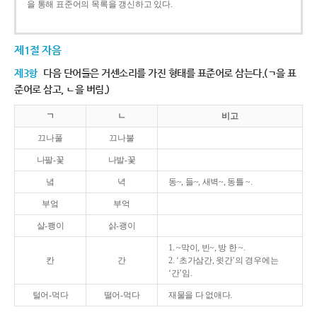
을 통해 표준어의 목록을 갱신하고 있다.
제1절 자음
제3항
다음 단어들은 거센소리를 가진 형태를 표준어로 삼는다.(ㄱ을 표
준어로 삼고, ㄴ을 버림.)
ㄱ
ㄴ
비고
끄나풀
끄나불
나팔-꽃
나발-꽃
녘
녁
동~, 들~, 새벽~, 동틀 ~.
부엌
부억
살-쾡이
삵-괭이
1. ~막이, 빈~, 방 한 ~.
칸
간
2. ‘초가삼간, 윗간’의 경우에는
‘간’임.
털어-먹다
떨어-먹다
재물을 다 없애다.