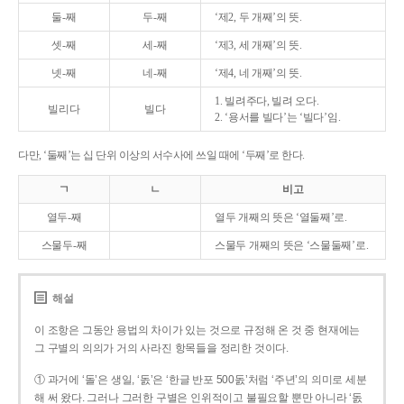
둘-째
두-째
‘제2, 두 개째’의 뜻.
셋-째
세-째
‘제3, 세 개째’의 뜻.
넷-째
네-째
‘제4, 네 개째’의 뜻.
1. 빌려주다, 빌려 오다.
빌리다
빌다
2. ‘용서를 빌다’는 ‘빌다’임.
다만, ‘둘째’는 십 단위 이상의 서수사에 쓰일 때에 ‘두째’로 한다.
ㄱ
ㄴ
비고
열두-째
열두 개째의 뜻은 ‘열둘째’로.
스물두-째
스물두 개째의 뜻은 ‘스물둘째’로.
해설
이 조항은 그동안 용법의 차이가 있는 것으로 규정해 온 것 중 현재에는
그 구별의 의의가 거의 사라진 항목들을 정리한 것이다.
① 과거에 ‘돌’은 생일, ‘돐’은 ‘한글 반포 500돐’처럼 ‘주년’의 의미로 세분
해 써 왔다. 그러나 그러한 구별은 인위적이고 불필요할 뿐만 아니라 ‘돐