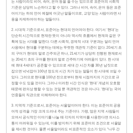
는 사람이라도 비어, 속어, 은어 등을 쓸 수는 있으므로 표준어의 사회적
기준은 상당히 느슨하다고 할 수 있다. 그러나 비어, 속어, 은어 등은 표준
어이기는 하되 언어 예절에 어긋난 말들이므로, 교양 있는 사람이라면 사
용을 자제하여야 하는 말들이다.
2. 시대적 기준으로서, 표준어는 현대의 언어여야 한다. 여기서 ‘현대’는
단순히 시간적으로 현재란 뜻이 아니라 역사적 흐름에서 현재와 같은 구
획에 있는 시대를 말한다. 다른 사회적, 경제적 시대 구분과는 달리 언어
사용에서 현대를 구분하는 데에는 뚜렷한 객관적 기준이 없다. 20세기 초
의 구어가 현대의 말로 간주되곤 하나, 21세기가 상당히 진행된 현재로서
는 20세기 초의 구어를 현대의 말로 간주하기에 어려움이 있다. 한 시대
에 최대 4세대가 공존할 수 있으므로 세대 간 시간 차를 30년 남짓으로
잡으면 넉넉잡아 100년 정도의 시간 차가 있는 말들이 한 시대에 쓰일 수
있다. 그러므로 현대를 100년 전으로부터 현재 시점까지의 기간으로 규
정할 수도 있을 것이다. 그러나 이러한 시간 인식은 ‘현대’ 개념의 모호함
때문에 편의상 행할 수 있는 것일 뿐 객관적인 것은 아니다. ‘현대’는 국어
언중들의 직관으로 이해하여야 한다.
3. 지역적 기준으로서, 표준어는 서울말이어야 한다. 이는 표준어의 공용
어적 성격을 가장 크게 드러내 주는 기준이다. 가령, 많은 지역 사람들이
모여서 공식적인 이야기를 나눌 때 각자의 지역어를 사용한다면 의사소
통이 어려워질 수 있는데, 이를 방지하기 위해 표준어의 조건으로 서울말
을 제시한 것이다. 물론 서울말이라도 비표준적인 요소가 있다. “나두 간