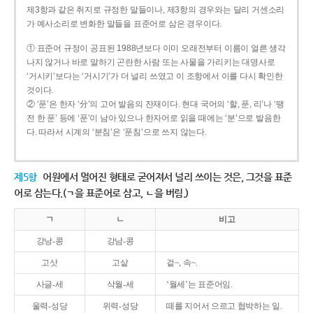
제3항과 같은 취지로 규정한 말들이나, 제3항의 경우와는 달리 거센소리
가 예사소리로 변화한 말들을 표준어로 삼은 경우이다.
① 표준어 규정이 공표된 1988년보다 이미 오래전부터 이름이 얼른 생각
나지 않거나 바로 말하기 곤란한 사람 또는 사물을 가리키는 대명사로
‘거시키’보다는 ‘거시기’가 더 널리 쓰였고 이 조항에서 이를 다시 확인한
것이다.
② ‘푼’은 한자 ‘分’의 고어 발음의 잔재이다. 현대 국어의 ‘할, 푼, 리’나 ‘땡
전 한 푼’ 등에 ‘푼’이 남아 있으나 한자어로 읽을 때에는 ‘분’으로 발음한
다. 따라서 시계의 ‘분침’은 ‘푼침’으로 쓰지 않는다.
제5항
어원에서 멀어진 형태로 굳어져서 널리 쓰이는 것은, 그것을 표준
어로 삼는다.(ㄱ을 표준어로 삼고, ㄴ을 버림.)
ㄱ
ㄴ
비고
강낭-콩
강남-콩
고삿
고샅
겉~, 속~.
사글-세
삭월-세
‘월세’는 표준어임.
울력-성당
위력-성당
떼를 지어서 으르고 협박하는 일.