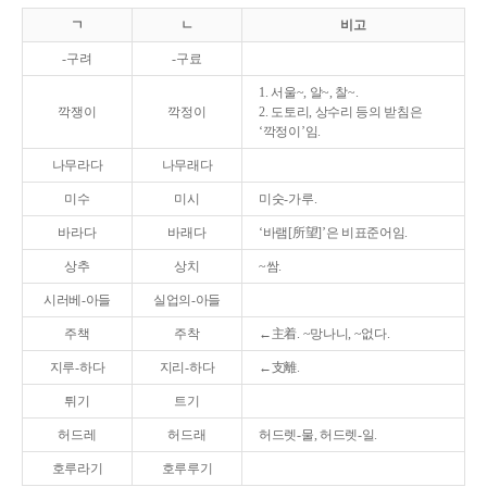
ㄱ
ㄴ
비고
-구려
-구료
1. 서울~, 알~, 찰~.
깍쟁이
깍정이
2. 도토리, 상수리 등의 받침은
‘깍정이’임.
나무라다
나무래다
미수
미시
미숫-가루.
바라다
바래다
‘바램[所望]’은 비표준어임.
상추
상치
~쌈.
시러베-아들
실업의-아들
주책
주착
←主着. ~망나니, ~없다.
지루-하다
지리-하다
←支離.
튀기
트기
허드레
허드래
허드렛-물, 허드렛-일.
호루라기
호루루기