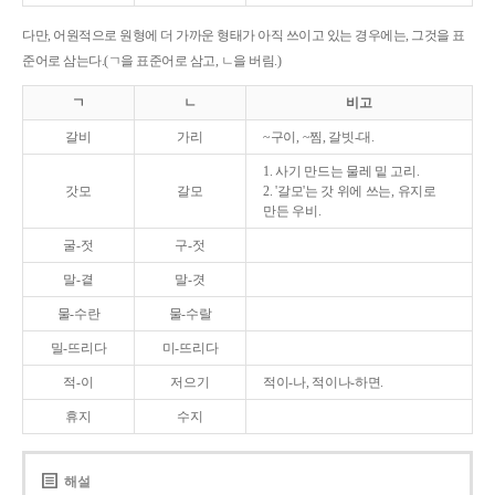
다만, 어원적으로 원형에 더 가까운 형태가 아직 쓰이고 있는 경우에는, 그것을 표
준어로 삼는다.(ㄱ을 표준어로 삼고, ㄴ을 버림.)
ㄱ
ㄴ
비고
갈비
가리
~구이, ~찜, 갈빗-대.
1. 사기 만드는 물레 밑 고리.
갓모
갈모
2. '갈모'는 갓 위에 쓰는, 유지로
만든 우비.
굴-젓
구-젓
말-곁
말-겻
물-수란
물-수랄
밀-뜨리다
미-뜨리다
적-이
저으기
적이-나, 적이나-하면.
휴지
수지
해설