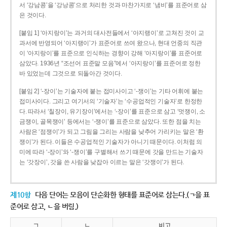
서 ‘강남콩’을 ‘강낭콩’으로 처리한 것과 마찬가지로 ‘냄비’를 표준어로 삼
은 것이다.
[붙임 1] ‘아지랑이’는 과거의 대사전들에서 ‘아지랭이’로 고쳐진 것이 교
과서에 반영되어 ‘아지랭이’가 표준어로 쓰여 왔으나, 현대 언중의 직관
이 ‘아지랑이’를 표준으로 인식하는 경향이 강해 ‘아지랑이’를 표준어로
삼았다. 1936년 “조선어 표준말 모음”에서 ‘아지랑이’를 표준어로 정한
바 있었는데 그것으로 되돌아간 것이다.
[붙임 2] ‘-장이’는 기술자에 붙는 접미사이고 ‘-쟁이’는 기타 어휘에 붙는
접미사이다. 그리고 여기서의 ‘기술자’는 ‘수공업적인 기술자’로 한정한
다. 따라서 ‘칠장이, 유기장이’에서는 ‘-장이’를 표준으로 삼고 ‘멋쟁이, 소
금쟁이, 골목쟁이’ 등에서는 ‘-쟁이’를 표준으로 삼았다. 또한 점을 치는
사람은 ‘점쟁이’가 되고 그림을 그리는 사람을 낮추어 가리키는 말은 ‘환
쟁이’가 된다. 이들은 수공업적인 기술자가 아니기 때문이다. 이처럼 의
미에 따라 ‘-장이’와 ‘-쟁이’를 구별해서 쓰기 때문에 갓을 만드는 기술자
는 ‘갓장이’, 갓을 쓴 사람을 낮잡아 이르는 말은 ‘갓쟁이’가 된다.
제10항
다음 단어는 모음이 단순화한 형태를 표준어로 삼는다.(ㄱ을 표
준어로 삼고, ㄴ을 버림.)
ㄱ
ㄴ
비고