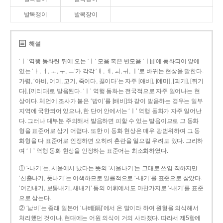
발목쟁이
발목장이
해설
‘ㅣ’ 역행 동화란 뒤에 오는 ‘ㅣ’ 모음 혹은 반모음 ‘ㅣ[j]’에 동화되어 앞에
있는 ‘ㅏ, ㅓ, ㅗ, ㅜ, ㅡ’가 각각 ‘ㅐ, ㅔ, ㅚ, ㅟ, ㅣ’로 바뀌는 현상을 말한다.
가령, ‘아비, 어미, 고기, 죽이다, 끓이다’는 자주 [애비], [에미], [괴기], [쥐기
다], [끼리다]로 발음된다. ‘ㅣ’ 역행 동화는 전국적으로 자주 일어나는 현
상이다. 체언에 조사가 붙은 ‘밥이’를 [배비]와 같이 발음하는 경우는 일부
지역에 국한되어 있으나, 한 단어 안에서는 ‘ㅣ’ 역행 동화가 자주 일어난
다. 그러나 대부분 주의해서 발음하면 피할 수 있는 발음이므로 그 동화
형을 표준어로 삼기 어렵다. 또한 이 동화 현상은 매우 광범위하여 그 동
화형을 다 표준어로 인정하면 오히려 혼란을 일으킬 우려도 있다. 그리하
여 ‘ㅣ’ 역행 동화 현상을 인정하는 표준어는 최소화하였다.
① ‘-나기’는, 서울에서 났다는 뜻의 ‘서울나기’는 그대로 쓰임 직하지만
‘신출나기, 풋나기’는 어색하므로 일률적으로 ‘-내기’를 표준으로 삼았다.
‘여간내기, 보통내기, 새내기’ 등의 어휘에서도 마찬가지로 ‘-내기’를 표준
으로 삼는다.
② ‘남비’는 종래 일본어 ‘나베[鍋]’에서 온 말이라 하여 원형을 의식해서
처리했던 것이나, 현대에는 어원 의식이 거의 사라졌다. 따라서 제5항에