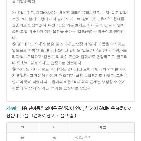
록 규정하였다.
④ ‘갈비, 갓모, 휴지(休紙)’는 변화된 형태인 ‘가리, 갈모, 수지’ 등도 각각
쓰였으나, 본래의 형태가 더 널리 쓰이므로 ‘갈비, 갓모, 휴지’의 형태를
표준어로 인정하였다. 다만, ‘갓모’와는 별개로 비가 올 때 갓 위에 덮어
쓰던 고깔 비슷하게 생긴 물건을 뜻하는 ‘갈모(-帽)’는 표준어로 인정한
다.
⑤ ‘밀-’에 ‘-뜨리다’가 붙은 ‘밀뜨리다’도 언중이 ‘밀다’의 뜻을 의식하고
있으므로 비록 ‘미뜨리다’가 쓰이고 있어도 ‘밀뜨리다’로 쓴다. 다만, ‘-뜨
리다’와 ‘-트리다’가 같은 뜻의 복수 표준어 접미사로 인정되므로 ‘밀뜨리
다’와 함께 ‘밀트리다’도 표준어로 인정된다.
⑥ ‘적이’는 의미적으로 ‘적다’와는 멀어지고 오히려 반대의 의미를 가지
게 되었다. 그 때문에 한동안 ‘저으기’가 널리 보급되기도 하였다. 그러나
반대의 뜻이 되었더라도 원래의 어원 ‘적다’와의 관계는 부정할 수 없기
때문에 ‘저으기’가 아닌 ‘적이’를 표준어로 삼았다.
제6항
다음 단어들은 의미를 구별함이 없이, 한 가지 형태만을 표준어로
삼는다.(ㄱ을 표준어로 삼고, ㄴ을 버림.)
ㄱ
ㄴ
비고
돌
돐
생일, 주기.