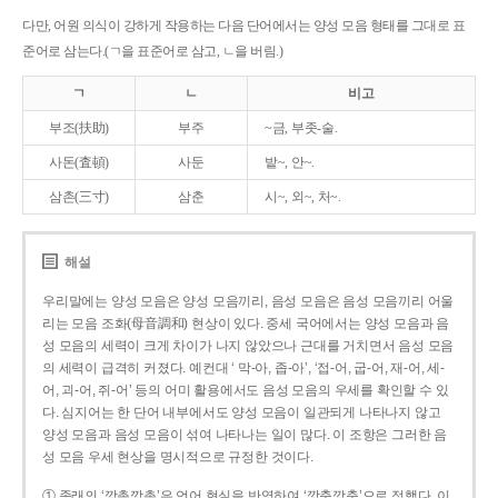
다만, 어원 의식이 강하게 작용하는 다음 단어에서는 양성 모음 형태를 그대로 표
준어로 삼는다.(ㄱ을 표준어로 삼고, ㄴ을 버림.)
ㄱ
ㄴ
비고
부조(扶助)
부주
~금, 부좃-술.
사돈(査頓)
사둔
밭~, 안~.
삼촌(三寸)
삼춘
시~, 외~, 처~.
해설
우리말에는 양성 모음은 양성 모음끼리, 음성 모음은 음성 모음끼리 어울
리는 모음 조화(母音調和) 현상이 있다. 중세 국어에서는 양성 모음과 음
성 모음의 세력이 크게 차이가 나지 않았으나 근대를 거치면서 음성 모음
의 세력이 급격히 커졌다. 예컨대 ‘ 막-아, 좁-아’, ‘접-어, 굽-어, 재-어, 세-
어, 괴-어, 쥐-어’ 등의 어미 활용에서도 음성 모음의 우세를 확인할 수 있
다. 심지어는 한 단어 내부에서도 양성 모음이 일관되게 나타나지 않고
양성 모음과 음성 모음이 섞여 나타나는 일이 많다. 이 조항은 그러한 음
성 모음 우세 현상을 명시적으로 규정한 것이다.
① 종래의 ‘깡총깡총’은 언어 현실을 반영하여 ‘깡충깡충’으로 정했다. 이