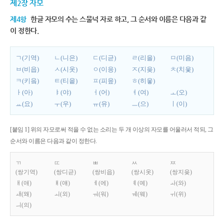
제2장 자모
제4항
한글 자모의 수는 스물넉 자로 하고, 그 순서와 이름은 다음과 같
이 정한다.
ㄱ(기역)
ㄴ(니은)
ㄷ(디귿)
ㄹ(리을)
ㅁ(미음)
ㅂ(비읍)
ㅅ(시옷)
ㅇ(이응)
ㅈ(지읒)
ㅊ(치읓)
ㅋ(키읔)
ㅌ(티읕)
ㅍ(피읖)
ㅎ(히읗)
ㅏ(아)
ㅑ(야)
ㅓ(어)
ㅕ(여)
ㅗ(오)
ㅛ(요)
ㅜ(우)
ㅠ(유)
ㅡ(으)
ㅣ(이)
[붙임 1] 위의 자모로써 적을 수 없는 소리는 두 개 이상의 자모를 어울러서 적되, 그
순서와 이름은 다음과 같이 정한다.
ㄲ
ㄸ
ㅃ
ㅆ
ㅉ
(쌍기역)
(쌍디귿)
(쌍비읍)
(쌍시옷)
(쌍지읒)
ㅐ(애)
ㅒ(얘)
ㅔ(에)
ㅖ(예)
ㅘ(와)
ㅙ(왜)
ㅚ(외)
ㅝ(워)
ㅞ(웨)
ㅟ(위)
ㅢ(의)