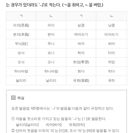
는 경우가 있더라도 ‘ㅢ’로 적는다. (ㄱ을 취하고, ㄴ을 버림.)
ㄱ
ㄴ
ㄱ
ㄴ
의의(意義)
의이
닁큼
닝큼
본의(本義)
본이
띄어쓰기
띠어쓰기
무늬[紋]
무니
씌어
씨어
보늬
보니
틔어
티어
오늬
오니
희망(希望)
히망
하늬바람
하니바람
희다
히다
늴리리
닐리리
유희(遊戱)
유히
해설
표준 발음법 제5항에서는 ‘ㅢ’의 발음을 다음과 같이 규정하고 있다.
① 자음을 첫소리로 가지고 있는 음절의 ‘ㅢ’는 [ㅣ]로 발음한다.
늴리리[닐리리]
씌어[씨어]
유희[유히]
② 단어의 첫음절 이외의 ‘의’는 [이]로, 조사 ‘의’는 [에]로 발음할 수 있다.