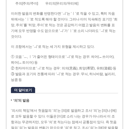
주의[주의/주이]
우리의[우리의/우리에]
이러한 발음의 변화를 반영한다면 ‘ㅢ’는 ‘ㅣ’로 적을 수 있고, 특히 자음
뒤에서는 ‘ㅣ’로 적도록 해야 할 것이다. 그러나 이미 익숙해진 표기인 ‘희
망, 주의’를 ‘히망, 주이’로 적는 것은 공감하기 어렵고 발음의 변화를 표
기에 모두 반영할 수도 없으므로 ‘ㅢ’가 ‘ㅣ’로 소리 나더라도 ‘ㅢ’로 적는
것이다.
이 조항에서는 ‘ㅢ’로 적는 세 가지 유형을 제시하고 있다.
① 모음 ‘ㅡ, ㅣ’가 줄어든 형태이므로 ‘ㅢ’로 적는 경우: 씌어(←쓰이어),
틔어(←트이어) 등
② 한자어이므로 ‘ㅢ’로 적는 경우: 의의(意義), 희망(希望), 유희(遊戱) 등
③ 발음과 표기의 전통에 따라 ‘ㅢ’로 적는 경우: 무늬, 하늬바람, 늴리리,
닁큼 등
더 알아보기
‘의’의 발음
‘의사의 책임’에서 첫음절의 ‘의’는 [의]로 발음하고 조사 ‘의’는 [의]나 [에]
로 모두 발음할 수 있다. 이들은 [이]로 소리 나는 경우가 아니라서 이 조
항과는 무관하지만, 모두 ‘의’로 적는다는 점에서 공통점이 있다. 즉 첫음
절의 ‘의’는 발음의 변화가 없으므로 ‘의’로 적고, 조사 ‘의’는 [에]로 발음할