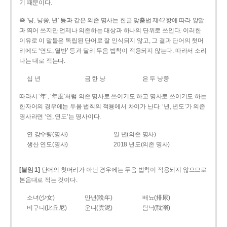
기 때문이다.
즉 ‘냥, 냥쭝, 년’ 등과 같은 의존 명사는 한글 맞춤법 제42항에 따라 앞말
과 띄어 쓰지만 언제나 의존하는 대상과 하나의 단위로 쓰인다. 이러한
이유로 이 말들은 독립된 단어로 잘 인식되지 않고, 그 결과 단어의 첫머
리에도 ‘연도, 열반’ 등과 달리 두음 법칙이 적용되지 않는다. 따라서 소리
나는 대로 적는다.
십 년
금 한 냥
은 두 냥쭝
따라서 ‘年’, ‘年度’처럼 의존 명사로 쓰이기도 하고 명사로 쓰이기도 하는
한자어의 경우에는 두음 법칙의 적용에서 차이가 난다. ‘년, 년도’가 의존
명사라면 ‘연, 연도’는 명사이다.
연 강수량(명사)
일 년(의존 명사)
생산 연도(명사)
2018 년도(의존 명사)
[붙임 1]
단어의 첫머리가 아닌 경우에는 두음 법칙이 적용되지 않으므로
본음대로 적는 것이다.
소녀(少女)
만년(晩年)
배뇨(排尿)
비구니(比丘尼)
운니(雲泥)
탐닉(耽溺)