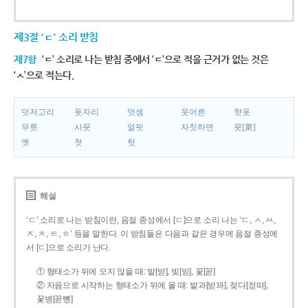
제3절 'ㄷ' 소리 받침
제7항
‘ㄷ’ 소리로 나는 받침 중에서 ‘ㄷ’으로 적을 근거가 없는 것은
‘ㅅ’으로 적는다.
덧저고리
돗자리
엇셈
웃어른
핫옷
무릇
사뭇
얼핏
자칫하면
뭇[衆]
옛
첫
헛
해설
‘ㄷ’ 소리로 나는 받침이란, 음절 종성에서 [ㄷ]으로 소리 나는 ‘ㄷ, ㅅ, ㅆ,
ㅈ, ㅊ, ㅌ, ㅎ’ 등을 말한다. 이 받침들은 다음과 같은 경우에 음절 종성에
서 [ㄷ]으로 소리가 난다.
① 형태소가 뒤에 오지 않을 때: 밭[받], 빚[빋], 꽃[꼳]
② 자음으로 시작하는 형태소가 뒤에 올 때: 밭과[받꽈], 젖다[젇따],
꽃병[꼳뼝]