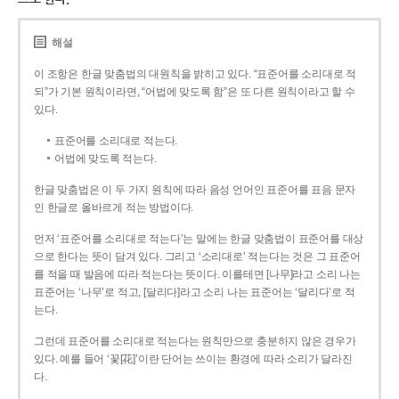
해설
이 조항은 한글 맞춤법의 대원칙을 밝히고 있다. “표준어를 소리대로 적
되”가 기본 원칙이라면, “어법에 맞도록 함”은 또 다른 원칙이라고 할 수
있다.
표준어를 소리대로 적는다.
어법에 맞도록 적는다.
한글 맞춤법은 이 두 가지 원칙에 따라 음성 언어인 표준어를 표음 문자
인 한글로 올바르게 적는 방법이다.
먼저 ‘표준어를 소리대로 적는다’는 말에는 한글 맞춤법이 표준어를 대상
으로 한다는 뜻이 담겨 있다. 그리고 ‘소리대로’ 적는다는 것은 그 표준어
를 적을 때 발음에 따라 적는다는 뜻이다. 이를테면 [나무]라고 소리 나는
표준어는 ‘나무’로 적고, [달리다]라고 소리 나는 표준어는 ‘달리다’로 적
는다.
그런데 표준어를 소리대로 적는다는 원칙만으로 충분하지 않은 경우가
있다. 예를 들어 ‘꽃[花]’이란 단어는 쓰이는 환경에 따라 소리가 달라진
다.