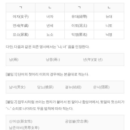
ㄱ
ㄴ
ㄱ
ㄴ
여자(女子)
녀자
유대(紐帶)
뉴대
연세(年歲)
년세
이토(泥土)
니토
요소(尿素)
뇨소
익명(匿名)
닉명
다만, 다음과 같은 의존 명사에서는 ‘냐, 녀’ 음을 인정한다.
냥(兩)
냥쭝(兩-)
년(年)(몇 년)
[붙임 1] 단어의 첫머리 이외의 경우에는 본음대로 적는다.
남녀(男女)
당뇨(糖尿)
결뉴(結紐)
은닉(隱匿)
[붙임 2] 접두사처럼 쓰이는 한자가 붙어서 된 말이나 합성어에서, 뒷말의 첫소리가
‘ㄴ’ 소리로 나더라도 두음 법칙에 따라 적는다.
신여성(新女性)
공염불(空念佛)
남존여비(男尊女卑)