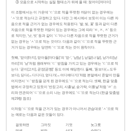
③ 모음으로 시작하는 실질 형태소가 뒤에 올 때: 젖어미[저더미]
이 조항에서는 이 가운데 ‘ㄷ’으로 적을 뚜렷한 까닭이 없는 경우에는
‘ㅅ’으로 적는다고 규정하고 있다. 다만 그 예시에서 보듯이 이는 다른 자
음으로 적을 근거가 없는 경우에도 적용된다. ‘밭, 빚, 꽃’ 등과 같이 다른
자음으로 적을 뚜렷한 까닭이 있는 경우에는 그에 따라 ‘ㅌ, ㅈ, ㅊ’ 등으
로 적지만, ‘낫, 빗’ 등과 같이 ‘ㄷ’이나 다른 자음으로 적을 뚜렷한 근거가
없는 경우는 ‘ㅅ’으로 적는 것이다. 다음과 같이 ‘ㄷ’으로 적을 뚜렷한 근
거가 있는 경우에는 당연히 ‘ㄷ’으로 적는 것이 원칙이다.
첫째, ‘맏이[마지], 맏아들[마다들]’의 ‘맏-’, ‘낟[낟ː], 낟알[나ː달], 낟가리[낟ː
까리]’의 ‘낟’처럼 원래부터 ‘ㄷ’ 받침을 가지고 있는 경우에는 ‘ㄷ’으로 적
는다. ‘곧이[고지], 곧장[곧짱]’ 등도 이에 해당한다. 둘째, ‘돋보다(←도두
보다), 딛다(←디디다), 얻다가(←어디에다가)’처럼 본말에서 준말이 만들
어지면서 ‘ㄷ’ 받침을 갖게 된 경우에도 ‘ㄷ’으로 적는다. 셋째, 한글 맞춤
법에서 규정하고 있듯이 ‘반짇고리, 사흗날, 숟가락, 이튿날’처럼 ‘ㄹ’ 소
리와 연관되어 ‘ㄷ’으로 소리 나는 경우에도 ‘ㄷ’으로 적는다.(한글 맞춤법
제29항 참조)
이처럼 ‘ㄷ’으로 적을 근거가 있는 경우가 아니어서 관습대로 ‘ㅅ’으로 적
는 예로는 다음과 같은 것들이 있다.
걸핏하면
그까짓
기껏
놋그릇
덧셈
빗장
삿대
숫접다