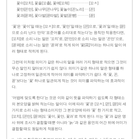
……………
꽃이[꼬치], 꽃을[꼬츨], 꽃에[꼬체]
[꼬ㅊ]
…
꽃만[꼰만], 꽃나무[꼰나무], 꽃놀이[꼰노리]
[꼰]
………
꽃과[꼳꽈], 꽃다발[꼳따발], 꽃밭[꼳빧]
[꼳]
‘꽃’은 ‘꽃이’일 때는 [꼬ㅊ]으로, ‘꽃만’일 때는 [꼰]으로, ‘꽃과’일 때는 [꼳]
으로 소리 난다. 만약 ‘표준어를 소리대로 적는다’는 원칙만 적용한다면,
[꼬치]로 소리 나는 말은 ‘꼬치’로, [꼰만]으로 소리 나는 말은 ‘꼰만’으로,
[꼳꽈]로 소리 나는 말은 ‘꼳꽈’로 적게 되어 ‘꽃[花]’이라는 하나의 말이 여
러 형태로 적히게 된다.
그런데 이처럼 의미가 같은 하나의 말을 여러 가지 형태로 적으면 그것이
무슨 말인지 알아보기가 쉽지 않다. 의미가 같은 하나의 말은 형태를 하
나로 고정하여 일관되게 적어야 의미를 파악하기가 쉽다. 즉 ‘꽃, 꼰,
꼳’보다는 ‘꽃’ 하나로 일관되게 적는 것이 의미를 파악하는 데 효과적이
다.
‘어법에 맞도록 한다’는 것은 이와 같이 뜻을 파악하기 쉽도록 각 형태소
의 본모양을 밝혀 적는다는 말이다. 이에 따라 ‘꽃’은 [꼬ㅊ], [꼰], [꼳]의 세
가지로 소리 나는 형태소이지만 그 본모양에 따라 ‘꽃’ 한 가지로 적고,
[꼬치], [꼰만], [꼳꽈]도 ‘꽃이, 꽃만, 꽃과’로 적게 된다. 이는 ‘꽃’과 같은 명
사 뒤에 조사가 결합할 때뿐 아니라 ‘늙-’과 같은 용언의 어간 뒤에 어미가
결합할 때도 동일하게 적용된다.