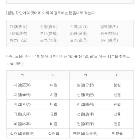
[붙임 1] 단어의 첫머리 이외의 경우에는 본음대로 적는다.
개량(改良)
선량(善良)
수력(水力)
협력(協力)
사례(謝禮)
혼례(婚禮)
와룡(臥龍)
쌍룡(雙龍)
하류(下流)
급류(急流)
도리(道理)
진리(眞理)
다만, 모음이나 ‘ㄴ’ 받침 뒤에 이어지는 ‘렬, 률’은 ‘열, 율’로 적는다.(ㄱ을 취하고
ㄴ을 버림.)
ㄱ
ㄴ
ㄱ
ㄴ
나열(羅列)
나렬
분열(分裂)
분렬
치열(齒列)
치렬
선열(先烈)
선렬
비열(卑劣)
비렬
진열(陳列)
진렬
규율(規律)
규률
선율(旋律)
선률
비율(比率)
비률
전율(戰慄)
전률
실패율(失敗率)
실패률
백분율(百分率)
백분률