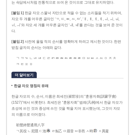
는 속담에서처럼 전통적으로 쓰여 온 것이므로 그대로 유지하였다.
[붙임 1]
한글 자모 스물넉 자만으로 적을 수 없는 소리들을 적기 위하여,
자모 두 개를 어우른 글자인 ‘ㄲ, ㄸ, ㅃ, ㅆ, ㅉ’, ‘ㅐ, ㅒ, ㅔ, ㅖ, ㅘ, ㅚ, ㅝ,
ㅟ, ㅢ’와 자모 세 개를 어우른 글자인 ‘ㅙ, ㅞ’를 쓴다는 것을 보여 준 것이
다.
[붙임 2]
사전에 올릴 적의 순서를 명확하게 하려고 제시한 것이다. 한편
받침 글자의 순서는 아래와 같다.
ㄱ ㄲ ㄳ ㄴ ㄵ ㄶ ㄷ ㄹ ㄺ ㄻ ㄼ ㄽ ㄾ ㄿ ㅀ ㅁ ㅂ ㅄ ㅅ ㅆ ㅇ ㅈ ㅊ
ㅋ ㅌ ㅍ ㅎ
더 알아보기
한글 자모 명칭의 유래
한글 자모의 수, 순서, 이름은 최세진(崔世珍)의 “훈몽자회(訓蒙字會)
(1527)”에서 비롯한다. 최세진은 “훈몽자회” 범례(凡例)에서 한글 자모가
초성에 쓰인 것과 종성에 쓰인 것을 짝을 지어 표시했는데, 그것이 자모
의 이름으로 이어졌다.
初聲終聲通用八字
ㄱ其役 ㄴ尼隱 ㄷ池
ㄹ梨乙 ㅁ眉音 ㅂ非邑 ㅅ時
ㆁ異凝