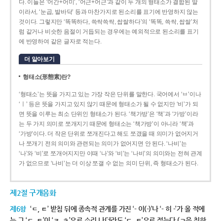
다. 이들은 ‘어간+어미’, ‘어근+어근’과 같이 두 개의 형태소가 결합된 말
이라서, ‘눈곱, 발바닥’ 등과 마찬가지로 된소리를 표기에 반영하지 않는
것이다. 그렇지만 ‘똑똑하다, 쓱싹쓱싹, 쌉쌀하다’의 ‘똑똑, 쓱싹, 쌉쌀’처
럼 같거나 비슷한 음절이 거듭되는 경우에는 예외적으로 된소리를 표기
에 반영하여 같은 글자로 적는다.
더 알아보기
형태소(形態素)란?
‘형태소’는 뜻을 가지고 있는 가장 작은 단위를 말한다. 국어에서 ‘ㅂ’이나
‘ㅣ’ 등은 뜻을 가지고 있지 않기 때문에 형태소가 될 수 없지만 ‘비’가 되
면 뜻을 이루는 최소 단위인 형태소가 된다. ‘책가방’은 ‘책’과 ‘가방’이라
는 두 가지 의미로 쪼개지기 때문에 형태소는 ‘책가방’이 아니라 ‘책’과
‘가방’이다. 더 작은 단위로 쪼개진다고 해도 쪼갰을 때 의미가 없어지거
나 쪼개기 전의 의미와 관련되는 의미가 없어지면 안 된다. ‘나비’는
‘나’와 ‘비’로 쪼개어지지만 이때 ‘나’와 ‘비’는 ‘나비’의 의미와는 전혀 관계
가 없으므로 ‘나비’는 더 이상 쪼갤 수 없는 의미 단위, 즉 형태소가 된다.
제2절 구개음화
제6항
‘ㄷ, ㅌ’ 받침 뒤에 종속적 관계를 가진 ‘- 이(-)’나 ‘- 히 -’가 올 적에
는 그 ‘ㄷ, ㅌ’이 ‘ㅈ, ㅊ’으로 소리 나더라도 ‘ㄷ, ㅌ’으로 적는다.(ㄱ을 취하