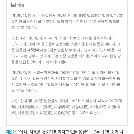
해설
‘계, 례, 몌, 폐, 혜’는 현실에서 [게, 레, 메, 페, 헤]로 발음되는 일이 있다. 그
렇지만 발음이 변화한 것과는 달리 표기는 여전히 ‘ㅖ’로 굳어져 있으므
로 ‘ㅖ’로 적는다.
조항에서 “‘계, 례, 몌, 폐, 혜’의 ‘ㅖ’는 ‘ㅔ’로 소리 나는 경우가 있더라
도”라고 한 것이 ‘례’를 [레]로 발음하는 것을 허용한다는 뜻은 아니다. 표
준 발음법 제5항에서는 [레]로 발음할 수 없다고 명시하고 있기 때문이다.
“소리 나는 경우가 있더라도”는 표준 발음을 제시한 것이 아니라 현실 발
음을 언급한 것이라고 해석해야 한다.
‘계, 몌, 폐, 혜’는 발음의 변화를 따르면 ‘ㅔ’로 적어야 할 것처럼 보인다.
그러나 ‘ㅖ’의 발음이 완전히 사라졌다고 할 수 없고 철자와 발음이 반드
시 일치하는 것도 아니다. 또한 사람들이 여전히 표기를 ‘ㅖ’로 인식하므
로 ‘ㅖ’로 적는다.
다만, 한자 ‘偈, 揭, 憩’는 본음이 [게]이므로 ‘ㅔ’로 적는다. 따라서 ‘게구(偈
句), 게제(偈諦), 게기(揭記), 게방(揭榜), 게양(揭揚), 게재(揭載), 게판(揭
板), 게류(憩流), 게식(憩息), 게휴(憩休)’ 등도 ‘게’로 적는다.
제9항
‘의’나, 자음을 첫소리로 가지고 있는 음절의 ‘ㅢ’는 ‘ㅣ’로 소리 나