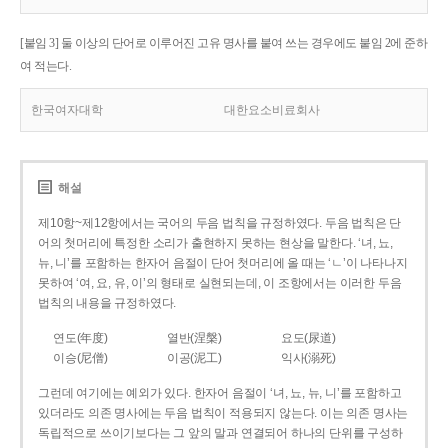
[붙임 3] 둘 이상의 단어로 이루어진 고유 명사를 붙여 쓰는 경우에도 붙임 2에 준하
여 적는다.
한국여자대학
대한요소비료회사
해설
제10항~제12항에서는 국어의 두음 법칙을 규정하였다. 두음 법칙은 단
어의 첫머리에 특정한 소리가 출현하지 못하는 현상을 말한다. ‘녀, 뇨,
뉴, 니’를 포함하는 한자어 음절이 단어 첫머리에 올 때는 ‘ㄴ’이 나타나지
못하여 ‘여, 요, 유, 이’의 형태로 실현되는데, 이 조항에서는 이러한 두음
법칙의 내용을 규정하였다.
연도(年度)
열반(涅槃)
요도(尿道)
이승(尼僧)
이공(泥工)
익사(溺死)
그런데 여기에는 예외가 있다. 한자어 음절이 ‘녀, 뇨, 뉴, 니’를 포함하고
있더라도 의존 명사에는 두음 법칙이 적용되지 않는다. 이는 의존 명사는
독립적으로 쓰이기보다는 그 앞의 말과 연결되어 하나의 단위를 구성하