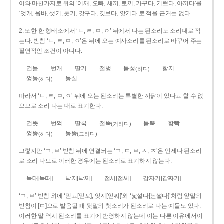
이와 마찬가지로 위의 ‘어깨, 오빠, 새끼, 토끼, 가꾸다, 기쁘다, 아끼다’를
‘엇개, 옵바, 샛기, 톳기, 갓구다, 깃브다, 앗기다’로 적을 근거는 없다.
2. 또한 한 형태소에서 ‘ㄴ, ㄹ, ㅁ, ㅇ’ 뒤에서 나는 된소리도 소리대로 적
는다. 받침 ‘ㄴ, ㄹ, ㅁ, ㅇ’은 뒤에 오는 예사소리를 된소리로 바꾸어 주는
필연적인 조건이 아니다.
건들
번개
딸기
절벙
듬성
함지
(하다)
껑둥
뭉실
(하다)
따라서 ‘ㄴ, ㄹ, ㅁ, ㅇ’ 뒤에 오는 된소리는 특별한 까닭이 있다고 할 수 없
으므로 소리 나는 대로 표기한다.
건뜻
번쩍
딸꾹
절뚝
듬뿍
함빡
(거리다)
껑뚱
뭉뚱
(하다)
(그리다)
그렇지만 ‘ㄱ, ㅂ’ 받침 뒤에 연결되는 ‘ㄱ, ㄷ, ㅂ, ㅅ, ㅈ’은 언제나 된소리
로 소리 나므로 이러한 경우에는 된소리로 표기하지 않는다.
늑대[늑때]
낙지[낙찌]
접시[접씨]
갑자기[갑짜기]
‘ㄱ, ㅂ’ 받침 외에 ‘믿고[믿꼬], 잊지[읻찌]’와 ‘낯설다[낟썰다]’처럼 앞말의
받침이 [ㄷ]으로 발음될 때 뒷말의 첫소리가 된소리로 나는 예들도 있다.
이러한 말 역시 된소리를 표기에 반영하지 않는데 이는 다른 이유에서이