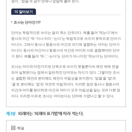
생이’, ‘밥을’과 같이 언제나 앞말에 붙여 쓴다.
더 알아보기
조사는 단어인가?
단어는 독립적으로 쓰이는 말의 최소 단위이다. 예를 들어 ‘먹는다’에서
동사의 어간 ‘먹-­’이나 어미 ‘­-는다’는 독립적으로 쓰이지 못하므로 단어가
아니다. 그래서 동사나 형용사의 어간과 여기에 결합하는 어미는 단어가
아니다. 동사의 어간이나 형용사의 어간은 어미와 서로 결합해야만 단어
가 된다. 예를 들어 ‘먹-’, ‘-는다’는 단어가 아니지만 ‘먹는다’는 단어이다.
조사는 어미와 마찬가지로 단독으로 쓰이지 못할뿐더러 체언 뒤에 연결
되어 실현된다는 점에서 일반적인 단어와는 차이가 있다. 그렇지만 조사
는 결합한 체언과 분리해도 체언이 자립성을 유지한다. ‘밥을’을 ‘밥’과
‘을’로 분리해도 ‘밥’은 여전히 자립적이다. 이러한 점은 동사나 형용사의
어간과 어미를 분리하면 어간과 어미가 모두 자립성을 잃는 것과 다른 점
이다. 이러한 이유로 조사는 어미보다는 단어에 가깝다고 할 수 있다.
제3항
외래어는 ‘외래어 표기법’에 따라 적는다.
해설