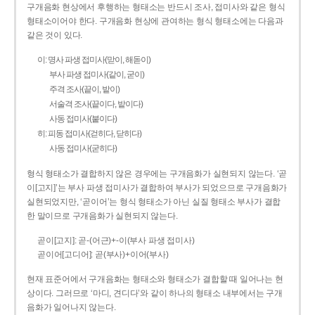
구개음화 현상에서 후행하는 형태소는 반드시 조사, 접미사와 같은 형식
형태소이어야 한다. 구개음화 현상에 관여하는 형식 형태소에는 다음과
같은 것이 있다.
이: 명사 파생 접미사(맏이, 해돋이)
부사 파생 접미사(같이, 굳이)
주격 조사(끝이, 밭이)
서술격 조사(끝이다, 밭이다)
사동 접미사(붙이다)
히: 피동 접미사(걷히다, 닫히다)
사동 접미사(굳히다)
형식 형태소가 결합하지 않은 경우에는 구개음화가 실현되지 않는다. ‘곧
이[고지]’는 부사 파생 접미사가 결합하여 부사가 되었으므로 구개음화가
실현되었지만, ‘곧이어’는 형식 형태소가 아닌 실질 형태소 부사가 결합
한 말이므로 구개음화가 실현되지 않는다.
곧이[고지]: 곧-­(어근)+­-이(부사 파생 접미사)
곧이어[고디어]: 곧(부사)+이어(부사)
현재 표준어에서 구개음화는 형태소와 형태소가 결합할 때 일어나는 현
상이다. 그러므로 ‘마디, 견디다’와 같이 하나의 형태소 내부에서는 구개
음화가 일어나지 않는다.