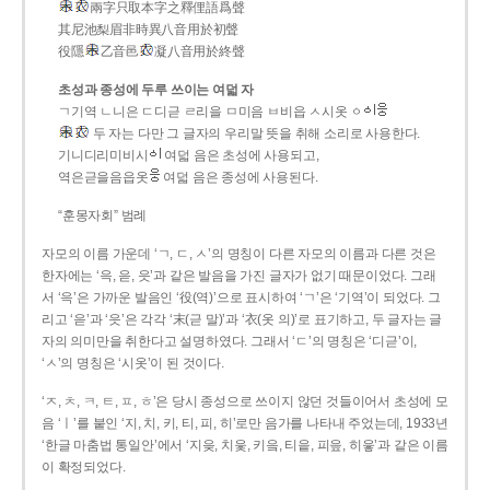
兩字只取本字之釋俚語爲聲
其尼池梨眉非時異八音用於初聲
役隱
乙音邑
凝八音用於終聲
초성과 종성에 두루 쓰이는 여덟 자
ㄱ기역 ㄴ니은 ㄷ디귿 ㄹ리을 ㅁ미음 ㅂ비읍 ㅅ시옷 ㆁ
두 자는 다만 그 글자의 우리말 뜻을 취해 소리로 사용한다.
기니디리미비시
여덟 음은 초성에 사용되고,
역은귿을음읍옷
여덟 음은 종성에 사용된다.
“훈몽자회” 범례
자모의 이름 가운데 ‘ㄱ, ㄷ, ㅅ’의 명칭이 다른 자모의 이름과 다른 것은
한자에는 ‘윽, 읃, 읏’과 같은 발음을 가진 글자가 없기 때문이었다. 그래
서 ‘윽’은 가까운 발음인 ‘役(역)’으로 표시하여 ‘ㄱ’은 ‘기역’이 되었다. 그
리고 ‘읃’과 ‘읏’은 각각 ‘末(귿 말)’과 ‘衣(옷 의)’로 표기하고, 두 글자는 글
자의 의미만을 취한다고 설명하였다. 그래서 ‘ㄷ’의 명칭은 ‘디귿’이,
‘ㅅ’의 명칭은 ‘시옷’이 된 것이다.
‘ㅈ, ㅊ, ㅋ, ㅌ, ㅍ, ㅎ’은 당시 종성으로 쓰이지 않던 것들이어서 초성에 모
음 ‘ㅣ’를 붙인 ‘지, 치, 키, 티, 피, 히’로만 음가를 나타내 주었는데, 1933년
‘한글 마춤법 통일안’에서 ‘지읒, 치읓, 키읔, 티읕, 피읖, 히읗’과 같은 이름
이 확정되었다.