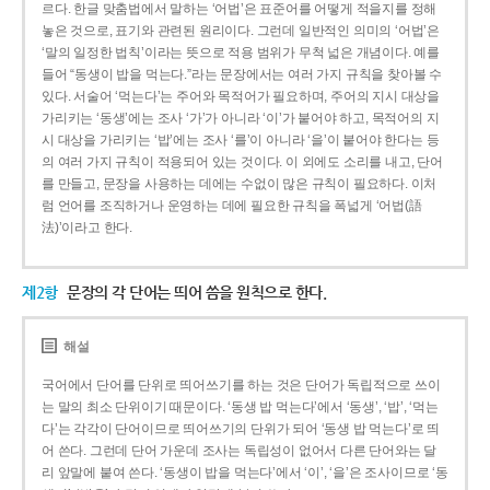
르다. 한글 맞춤법에서 말하는 ‘어법’은 표준어를 어떻게 적을지를 정해
놓은 것으로, 표기와 관련된 원리이다. 그런데 일반적인 의미의 ‘어법’은
‘말의 일정한 법칙’이라는 뜻으로 적용 범위가 무척 넓은 개념이다. 예를
들어 “동생이 밥을 먹는다.”라는 문장에서는 여러 가지 규칙을 찾아볼 수
있다. 서술어 ‘먹는다’는 주어와 목적어가 필요하며, 주어의 지시 대상을
가리키는 ‘동생’에는 조사 ‘가’가 아니라 ‘이’가 붙어야 하고, 목적어의 지
시 대상을 가리키는 ‘밥’에는 조사 ‘를’이 아니라 ‘을’이 붙어야 한다는 등
의 여러 가지 규칙이 적용되어 있는 것이다. 이 외에도 소리를 내고, 단어
를 만들고, 문장을 사용하는 데에는 수없이 많은 규칙이 필요하다. 이처
럼 언어를 조직하거나 운영하는 데에 필요한 규칙을 폭넓게 ‘어법(語
法)’이라고 한다.
제2항
문장의 각 단어는 띄어 씀을 원칙으로 한다.
해설
국어에서 단어를 단위로 띄어쓰기를 하는 것은 단어가 독립적으로 쓰이
는 말의 최소 단위이기 때문이다. ‘동생 밥 먹는다’에서 ‘동생’, ‘밥’, ‘먹는
다’는 각각이 단어이므로 띄어쓰기의 단위가 되어 ‘동생 밥 먹는다’로 띄
어 쓴다. 그런데 단어 가운데 조사는 독립성이 없어서 다른 단어와는 달
리 앞말에 붙여 쓴다. ‘동생이 밥을 먹는다’에서 ‘이’, ‘을’은 조사이므로 ‘동