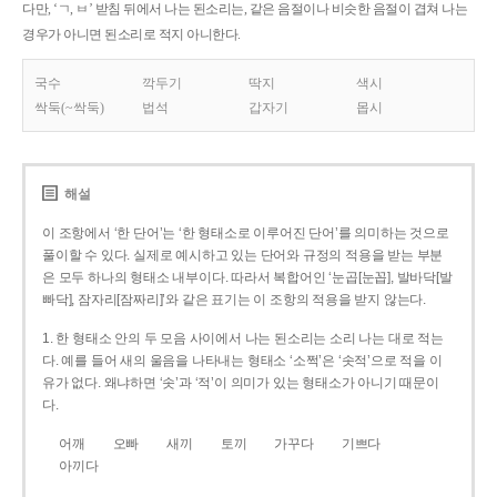
다만, ‘ㄱ, ㅂ’ 받침 뒤에서 나는 된소리는, 같은 음절이나 비슷한 음절이 겹쳐 나는
경우가 아니면 된소리로 적지 아니한다.
국수
깍두기
딱지
색시
싹둑(~싹둑)
법석
갑자기
몹시
해설
이 조항에서 ‘한 단어’는 ‘한 형태소로 이루어진 단어’를 의미하는 것으로
풀이할 수 있다. 실제로 예시하고 있는 단어와 규정의 적용을 받는 부분
은 모두 하나의 형태소 내부이다. 따라서 복합어인 ‘눈곱[눈꼽], 발바닥[발
빠닥], 잠자리[잠짜리]’와 같은 표기는 이 조항의 적용을 받지 않는다.
1. 한 형태소 안의 두 모음 사이에서 나는 된소리는 소리 나는 대로 적는
다. 예를 들어 새의 울음을 나타내는 형태소 ‘소쩍’은 ‘솟적’으로 적을 이
유가 없다. 왜냐하면 ‘솟’과 ‘적’이 의미가 있는 형태소가 아니기 때문이
다.
어깨
오빠
새끼
토끼
가꾸다
기쁘다
아끼다