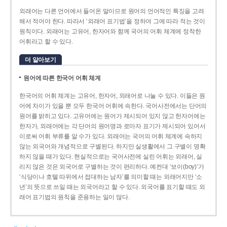
외래어는 다른 언어에서 들어온 말이므로 원어의 언어적인 특징을 고려
해서 적어야 한다. 따라서 ‘외래어 표기법’을 정하여 그에 따라 적는 것이
원칙이다. 외래어는 고유어, 한자어와 함께 국어의 어휘 체계에 정착한
어휘라고 할 수 있다.
더 알아보기
원어에 따른 한국어 어휘 체계
한국어의 어휘 체계는 고유어, 한자어, 외래어로 나눌 수 있다. 이들은 원
어에 차이가 있을 뿐 모두 한국어 어휘에 속한다. 국어사전에서는 단어의
원어를 밝히고 있다. 고유어에는 원어가 제시되어 있지 않고 한자어에는
한자가, 외래어에는 각 단어의 원어명과 로마자 표기가 제시되어 있어서
이로써 어휘 부류를 알 수가 있다. 외래어는 국어의 어휘 체계에 속하지
않는 외국어와 개념적으로 구별된다. 하지만 실생활에서 그 구별이 명확
하지 않을 때가 있다. 현실적으로는 국어사전에 실린 어휘는 외래어, 실
리지 않은 것은 외국어로 구별하는 것이 편리하다. 예컨대 ‘보이(boy)’가
‘식당이나 호텔 따위에서 접대하는 남자’를 의미할 때는 외래어지만 ‘소
년’의 뜻으로 쓰일 때는 외국어라고 할 수 있다. 외국어를 표기할 때도 외
래어 표기법의 원칙을 준용하는 일이 많다.