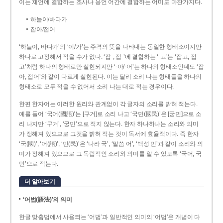
이는 체언에 결합하는 조사나 용언 어간에 결합하는 어미도 마찬가지다.
하늘이/바다가
잡아/접어
‘하늘이, 바다가’의 ‘이/가’는 주격의 뜻을 나타내는 동일한 형태소이지만
하나로 고정해서 적을 수가 없다. ‘잡-, 접-’에 결합하는 ‘-고’는 ‘잡고, 접
고’처럼 하나의 형태로만 실현되지만 ‘-아/-어’는 하나의 형태소인데도 ‘잡
아, 접어’와 같이 다르게 실현된다. 이는 달리 소리 나는 형태들을 하나의
형태소로 모두 적을 수 없어서 소리 나는 대로 적는 경우이다.
한편 한자어는 이러한 원리와 관계없이 각 글자의 소리를 밝혀 적는다.
예를 들어 ‘국어(國語)’는 [구거]로 소리 나고 ‘국민(國民)’은 [궁민]으로 소
리 나지만 ‘구거’, ‘궁민’으로 적지 않는다. 한자 하나하나는 소리와 의미
가 정해져 있으므로 그것을 밝혀 적는 것이 독서에 효율적이다. 즉 한자
‘국(國)’, ‘어(語)’, ‘민(民)’은 ‘나라 국’, ‘말씀 어’, ‘백성 민’과 같이 소리와 의
미가 정해져 있으므로 그 독립적인 소리와 의미를 알 수 있도록 ‘국어, 국
민’으로 적는다.
더 알아보기
‘어법(語法)’의 의미
한글 맞춤법에서 사용되는 ‘어법’과 일반적인 의미의 ‘어법’은 개념이 다