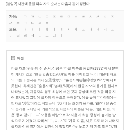
[붙임 2] 사전에 올릴 적의 자모 순서는 다음과 같이 정한다.
자음:
ㄱ
ㄲ
ㄴ
ㄷ
ㄸ
ㄹ
ㅁ
ㅂ
ㅃ
ㅅ
ㅆ
ㅇ
ㅈ
ㅉ
ㅊ
ㅋ
ㅌ
ㅍ
ㅎ
모음:
ㅏ
ㅐ
ㅑ
ㅒ
ㅓ
ㅔ
ㅕ
ㅖ
ㅗ
ㅘ
ㅙ
ㅚ
ㅛ
ㅜ
ㅝ
ㅞ
ㅟ
ㅠ
ㅡ
ㅢ
ㅣ
해설
한글 자모(字母)의 수, 순서, 이름은 ‘한글 마춤법 통일안(1933)’에서 분명
히 제시되었고, ‘한글 맞춤법(1988)’도 이를 이어받았다. 이 가운데 자모
의 이름과 순서는 최세진(崔世珍)의 “훈몽자회(訓蒙字會)(1527)”에서 비
롯한다. 최세진은 “훈몽자회” 범례(凡例)에서 한글 자모의 음가를 한자로
나타냈는데, 자음자의 경우 초성에 쓰인 것과 종성에 쓰인 것을 짝을 지
어 표시했고 그것이 글자의 이름으로 굳어졌다. 예를 들어 ‘ㄱ’ 아래에는
한자로 ‘其役’이라고 적었는데, ‘其(기)’는 초성의 음가를, ‘役(역)’은 종성
의 음가를 나타낸다. 기본적으로 자음자의 이름은 ‘니은, 리을, 미음, 비
읍’ 등과 같이 ‘ㅣㅡ’ 모음을 바탕으로 각 자음이 초성, 종성에 놓이는 방
식으로 지어졌다. 따라서 ‘ㄱ, ㄷ, ㅅ’도 ‘기윽, 디읃, 시읏’으로 해야 나머지
글자와 이름 표기에서 일관성이 있겠지만 “낫 놓고 기역 자도 모른다.”라