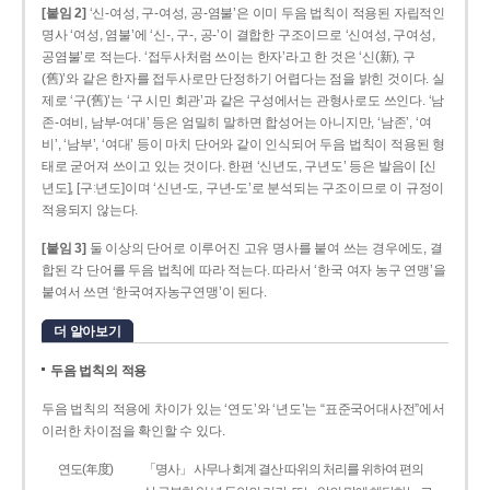
[붙임 2]
‘신-여성, 구-여성, 공-염불’은 이미 두음 법칙이 적용된 자립적인
명사 ‘여성, 염불’에 ‘신-, 구-, 공-’이 결합한 구조이므로 ‘신여성, 구여성,
공염불’로 적는다. ‘접두사처럼 쓰이는 한자’라고 한 것은 ‘신(新), 구
(舊)’와 같은 한자를 접두사로만 단정하기 어렵다는 점을 밝힌 것이다. 실
제로 ‘구(舊)’는 ‘구 시민 회관’과 같은 구성에서는 관형사로도 쓰인다. ‘남
존­-여비, 남부-­여대’ 등은 엄밀히 말하면 합성어는 아니지만, ‘남존’, ‘여
비’, ‘남부’, ‘여대’ 등이 마치 단어와 같이 인식되어 두음 법칙이 적용된 형
태로 굳어져 쓰이고 있는 것이다. 한편 ‘신년도, 구년도’ 등은 발음이 [신
년도], [구ː년도]이며 ‘신년­-도, 구년-­도’로 분석되는 구조이므로 이 규정이
적용되지 않는다.
[붙임 3]
둘 이상의 단어로 이루어진 고유 명사를 붙여 쓰는 경우에도, 결
합된 각 단어를 두음 법칙에 따라 적는다. 따라서 ‘한국 여자 농구 연맹’을
붙여서 쓰면 ‘한국여자농구연맹’이 된다.
더 알아보기
두음 법칙의 적용
두음 법칙의 적용에 차이가 있는 ‘연도’와 ‘년도’는 “표준국어대사전”에서
이러한 차이점을 확인할 수 있다.
연도(年度)
「명사」 사무나 회계 결산 따위의 처리를 위하여 편의