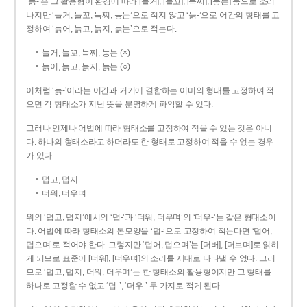
‘늙-’은 그 활용형이 환경에 따라 [늘거], [늘꼬], [늑찌], [능는] 등으로 소리
나지만 ‘늘거, 늘꼬, 늑찌, 능는’으로 적지 않고 ‘늙-’으로 어간의 형태를 고
정하여 ‘늙어, 늙고, 늙지, 늙는’으로 적는다.
늘거, 늘꼬, 늑찌, 능는 (×)
늙어, 늙고, 늙지, 늙는 (○)
이처럼 ‘늙-­’이라는 어간과 거기에 결합하는 어미의 형태를 고정하여 적
으면 각 형태소가 지닌 뜻을 분명하게 파악할 수 있다.
그러나 언제나 어법에 따라 형태소를 고정하여 적을 수 있는 것은 아니
다. 하나의 형태소라고 하더라도 한 형태로 고정하여 적을 수 없는 경우
가 있다.
덥고, 덥지
더워, 더우며
위의 ‘덥고, 덥지’에서의 ‘덥-­’과 ‘더워, 더우며’의 ‘더우-­’는 같은 형태소이
다. 어법에 따라 형태소의 본모양을 ‘덥-­’으로 고정하여 적는다면 ‘덥어,
덥으며’로 적어야 한다. 그렇지만 ‘덥어, 덥으며’는 [더버], [더브며]로 읽히
게 되므로 표준어 [더워], [더우며]의 소리를 제대로 나타낼 수 없다. 그러
므로 ‘덥고, 덥지, 더워, 더우며’는 한 형태소의 활용형이지만 그 형태를
하나로 고정할 수 없고 ‘덥-’, ‘더우-’ 두 가지로 적게 된다.