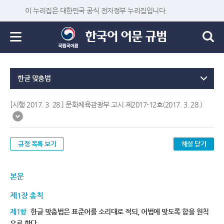
이 누리집은 대한민국 공식 전자정부 누리집입니다.
한글 맞춤법
[시행 2017. 3. 28.] 문화체육관광부 고시 제2017-12호(2017. 3. 28.)
규정 목록 보기
해설 닫기
본문
제1장 총칙
제1항
한글 맞춤법은 표준어를 소리대로 적되, 어법에 맞도록 함을 원칙
으로 한다.