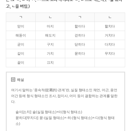
고, ㄴ을 버림.)
ㄱ
ㄴ
ㄱ
ㄴ
맏이
마지
핥이다
할치다
해돋이
해도지
걷히다
거치다
굳이
구지
닫히다
다치다
같이
가치
묻히다
무치다
끝이
끄치
해설
여기서 말하는 ‘종속적(從屬的) 관계’란, 실질 형태소인 체언, 어근, 용언
어간 등에 형식 형태소인 조사, 접미사, 어미 등이 결합하는 관계를 말한
다.
솥이[소치]: 솥(실질 형태소)+이(형식 형태소)
묻히다[무치다]: 묻­-(실질 형태소)+­-히­-(형식 형태소)+-다(형식 형태
소)