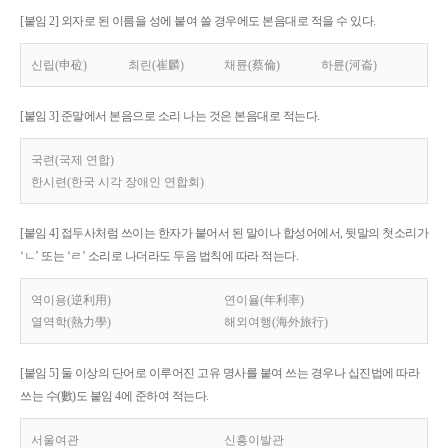
[붙임 2] 외자로 된 이름을 성에 붙여 쓸 경우에도 본음대로 적을 수 있다.
신립(申砬)
최린(崔麟)
채륜(蔡倫)
하륜(河崙)
[붙임 3] 준말에서 본음으로 소리 나는 것은 본음대로 적는다.
국련(국제 연합)
한시련(한국 시각 장애인 연합회)
[붙임 4] 접두사처럼 쓰이는 한자가 붙어서 된 말이나 합성어에서, 뒷말의 첫소리가
‘ㄴ’ 또는 ‘ㄹ’ 소리로 나더라도 두음 법칙에 따라 적는다.
역이용(逆利用)
연이율(年利率)
열역학(熱力學)
해외여행(海外旅行)
[붙임 5] 둘 이상의 단어로 이루어진 고유 명사를 붙여 쓰는 경우나 십진법에 따라
쓰는 수(數)도 붙임 4에 준하여 적는다.
서울여관
신흥이발관