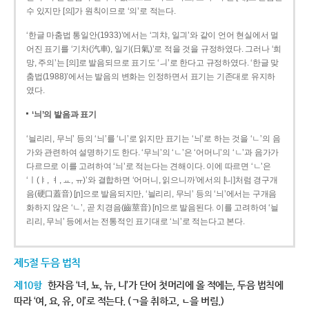
수 있지만 [의]가 원칙이므로 ‘의’로 적는다.
‘한글 마춤법 통일안(1933)’에서는 ‘긔챠, 일긔’와 같이 언어 현실에서 멀
어진 표기를 ‘기차(汽車), 일기(日氣)’로 적을 것을 규정하였다. 그러나 ‘희
망, 주의’는 [의]로 발음되므로 표기도 ‘ㅢ’로 한다고 규정하였다. ‘한글 맞
춤법(1988)’에서는 발음의 변화는 인정하면서 표기는 기존대로 유지하
였다.
‘늬’의 발음과 표기
‘늴리리, 무늬’ 등의 ‘늬’를 ‘니’로 읽지만 표기는 ‘늬’로 하는 것을 ‘ㄴ’의 음
가와 관련하여 설명하기도 한다. ‘무늬’의 ‘ㄴ’은 ‘어머니’의 ‘ㄴ’과 음가가
다르므로 이를 고려하여 ‘늬’로 적는다는 견해이다. 이에 따르면 ‘ㄴ’은
‘ㅣ(ㅑ, ㅕ, ㅛ, ㅠ)’와 결합하면 ‘어머니, 읽으니까’에서의 [니]처럼 경구개
음(硬口蓋音) [ɲ]으로 발음되지만, ‘늴리리, 무늬’ 등의 ‘늬’에서는 구개음
화하지 않은 ‘ㄴ’, 곧 치경음(齒莖音) [n]으로 발음된다. 이를 고려하여 ‘늴
리리, 무늬’ 등에서는 전통적인 표기대로 ‘늬’로 적는다고 본다.
제5절 두음 법칙
제10항
한자음 ‘녀, 뇨, 뉴, 니’가 단어 첫머리에 올 적에는, 두음 법칙에
따라 ‘여, 요, 유, 이’로 적는다. (ㄱ을 취하고, ㄴ을 버림.)