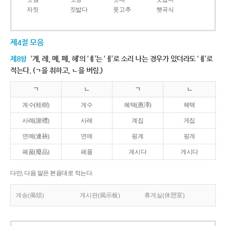
자칫
짓밟다
풋고추
햇곡식
제4절 모음
제8항
‘계, 례, 몌, 폐, 혜’의 ‘ㅖ’는 ‘ㅔ’로 소리 나는 경우가 있더라도 ‘ㅖ’로
적는다. (ㄱ을 취하고, ㄴ을 버림.)
ㄱ
ㄴ
ㄱ
ㄴ
계수(桂樹)
게수
혜택(惠澤)
헤택
사례(謝禮)
사레
계집
게집
연몌(連袂)
연메
핑계
핑게
폐품(廢品)
페품
계시다
게시다
다만, 다음 말은 본음대로 적는다.
게송(偈頌)
게시판(揭示板)
휴게실(休憩室)