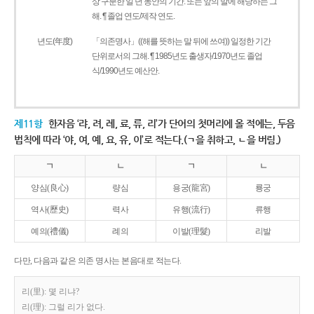
상 구분한 일 년 동안의 기간. 또는 앞의 말에 해당하는 그
해. ¶ 졸업 연도/제작 연도.
년도(年度)
「의존명사」((해를 뜻하는 말 뒤에 쓰여)) 일정한 기간
단위로서의 그해. ¶ 1985년도 출생자/1970년도 졸업
식/1990년도 예산안.
제11항
한자음 ‘랴, 려, 례, 료, 류, 리’가 단어의 첫머리에 올 적에는, 두음
법칙에 따라 ‘야, 여, 예, 요, 유, 이’로 적는다.(ㄱ을 취하고, ㄴ을 버림.)
ㄱ
ㄴ
ㄱ
ㄴ
양심(良心)
량심
용궁(龍宮)
룡궁
역사(歷史)
력사
유행(流行)
류행
예의(禮儀)
례의
이발(理髮)
리발
다만, 다음과 같은 의존 명사는 본음대로 적는다.
리(里): 몇 리냐?
리(理): 그럴 리가 없다.