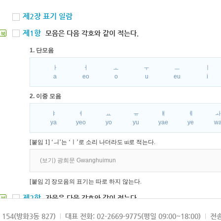
제2장 표기 일람
제1항
모음은 다음 각호와 같이 적는다.
북
1. 단모음
ㅏ
ㅓ
ㅗ
ㅜ
ㅡ
ㅣ
a
eo
o
u
eu
i
2. 이중 모음
ㅑ
ㅕ
ㅛ
ㅠ
ㅒ
ㅖ
ya
yeo
yo
yu
yae
ye
w
[붙임 1] ‘ㅢ’는 ‘ㅣ’로 소리 나더라도 ui로 적는다.
(보기) 광희문 Gwanghuimun
[붙임 2] 장모음의 표기는 따로 하지 않는다.
제2항
자음은 다음 각호와 같이 적는다.
북
1. 파열음
154(방화3동 827)
대표 전화: 02-2669-9775(평일 09:00~18:00)
전송