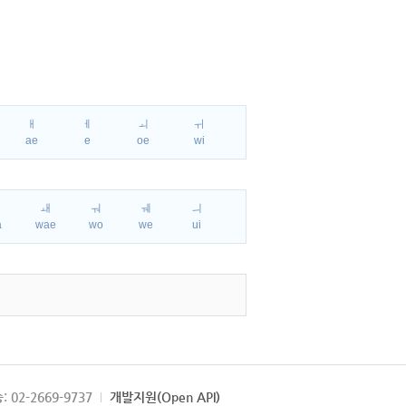
ㅐ
ㅔ
ㅚ
ㅟ
ae
e
oe
wi
ㅘ
ㅙ
ㅝ
ㅞ
ㅢ
a
wae
wo
we
ui
: 02-2669-9737
개발지원(Open API)