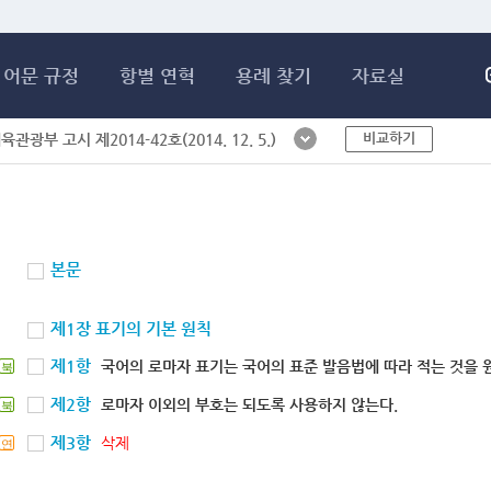
메인콘텐츠 바로가기
어문 규정
항별 연혁
용례 찾기
자료실
비교하기
체육관광부 고시 제2014-42호(2014. 12. 5.)
본문
제1장 표기의 기본 원칙
제1항
국어의 로마자 표기는 국어의 표준 발음법에 따라 적는 것을 
북
제2항
로마자 이외의 부호는 되도록 사용하지 않는다.
북
제3항
삭제
연