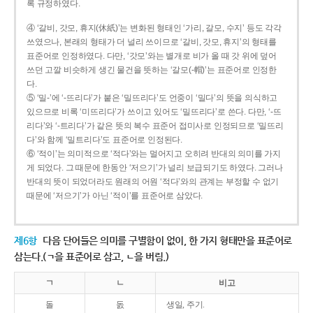
록 규정하였다.
④ ‘갈비, 갓모, 휴지(休紙)’는 변화된 형태인 ‘가리, 갈모, 수지’ 등도 각각
쓰였으나, 본래의 형태가 더 널리 쓰이므로 ‘갈비, 갓모, 휴지’의 형태를
표준어로 인정하였다. 다만, ‘갓모’와는 별개로 비가 올 때 갓 위에 덮어
쓰던 고깔 비슷하게 생긴 물건을 뜻하는 ‘갈모(-帽)’는 표준어로 인정한
다.
⑤ ‘밀-’에 ‘-뜨리다’가 붙은 ‘밀뜨리다’도 언중이 ‘밀다’의 뜻을 의식하고
있으므로 비록 ‘미뜨리다’가 쓰이고 있어도 ‘밀뜨리다’로 쓴다. 다만, ‘-뜨
리다’와 ‘-트리다’가 같은 뜻의 복수 표준어 접미사로 인정되므로 ‘밀뜨리
다’와 함께 ‘밀트리다’도 표준어로 인정된다.
⑥ ‘적이’는 의미적으로 ‘적다’와는 멀어지고 오히려 반대의 의미를 가지
게 되었다. 그 때문에 한동안 ‘저으기’가 널리 보급되기도 하였다. 그러나
반대의 뜻이 되었더라도 원래의 어원 ‘적다’와의 관계는 부정할 수 없기
때문에 ‘저으기’가 아닌 ‘적이’를 표준어로 삼았다.
제6항
다음 단어들은 의미를 구별함이 없이, 한 가지 형태만을 표준어로
삼는다.(ㄱ을 표준어로 삼고, ㄴ을 버림.)
ㄱ
ㄴ
비고
돌
돐
생일, 주기.