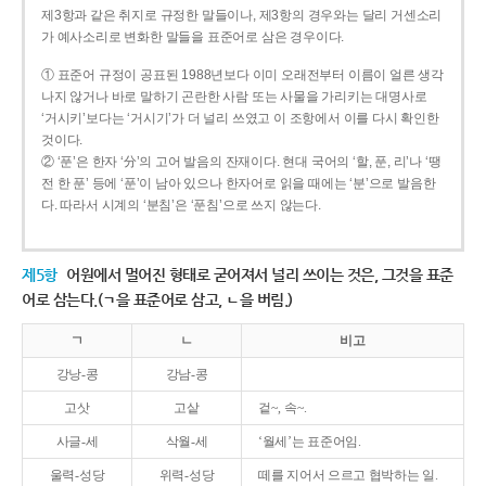
제3항과 같은 취지로 규정한 말들이나, 제3항의 경우와는 달리 거센소리
가 예사소리로 변화한 말들을 표준어로 삼은 경우이다.
① 표준어 규정이 공표된 1988년보다 이미 오래전부터 이름이 얼른 생각
나지 않거나 바로 말하기 곤란한 사람 또는 사물을 가리키는 대명사로
‘거시키’보다는 ‘거시기’가 더 널리 쓰였고 이 조항에서 이를 다시 확인한
것이다.
② ‘푼’은 한자 ‘分’의 고어 발음의 잔재이다. 현대 국어의 ‘할, 푼, 리’나 ‘땡
전 한 푼’ 등에 ‘푼’이 남아 있으나 한자어로 읽을 때에는 ‘분’으로 발음한
다. 따라서 시계의 ‘분침’은 ‘푼침’으로 쓰지 않는다.
제5항
어원에서 멀어진 형태로 굳어져서 널리 쓰이는 것은, 그것을 표준
어로 삼는다.(ㄱ을 표준어로 삼고, ㄴ을 버림.)
ㄱ
ㄴ
비고
강낭-콩
강남-콩
고삿
고샅
겉~, 속~.
사글-세
삭월-세
‘월세’는 표준어임.
울력-성당
위력-성당
떼를 지어서 으르고 협박하는 일.