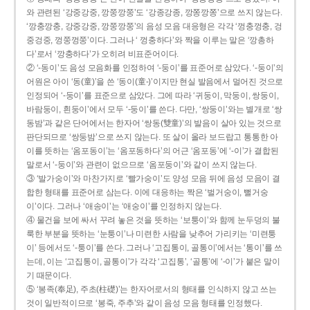
와 관련된 ‘강중강중, 깡쭝깡쭝’도 ‘강종강종, 깡쫑깡쫑’으로 쓰지 않는다.
‘깡충깡충, 강중강중, 깡쭝깡쭝’의 음성 모음 대응형은 각각 ‘껑충껑충, 겅
중겅중, 껑쭝껑쭝’이다. 그러나 ‘ 껑충하다’와 짝을 이루는 말은 ‘깡총하
다’로서 ‘깡충하다’가 오히려 비표준어이다.
② ‘-동이’도 음성 모음화를 인정하여 ‘-둥이’를 표준어로 삼았다. ‘-둥이’의
어원은 아이 ‘동(童)’을 쓴 ‘동이(童-)’이지만 현실 발음에서 멀어진 것으로
인정되어 ‘-둥이’를 표준으로 삼았다. 그에 따라 ‘귀둥이, 막둥이, 쌍둥이,
바람둥이, 흰둥이’에서 모두 ‘-둥이’를 쓴다. 다만, ‘쌍둥이’와는 별개로 ‘쌍
동밤’과 같은 단어에서는 한자어 ‘쌍동(雙童)’의 발음이 살아 있는 것으로
판단되므로 ‘쌍둥밤’으로 쓰지 않는다. 또 살이 올라 보드랍고 통통한 아
이를 뜻하는 ‘옴포동이’는 ‘옴포동하다’의 어근 ‘옴포동’에 ‘-이’가 결합된
말로서 ‘-둥이’와 관련이 없으므로 ‘옴포둥이’와 같이 쓰지 않는다.
③ ‘발가숭이’와 마찬가지로 ‘빨가숭이’도 양성 모음 뒤에 음성 모음이 결
합한 형태를 표준어로 삼는다. 이에 대응하는 짝은 ‘벌거숭이, 뻘거숭
이’이다. 그러나 ‘애송이’는 ‘애숭이’를 인정하지 않는다.
④ 물건을 보에 싸서 꾸려 놓은 것을 뜻하는 ‘보퉁이’와 함께 눈두덩의 불
룩한 부분을 뜻하는 ‘눈퉁이’나 미련한 사람을 낮추어 가리키는 ‘미련퉁
이’ 등에서도 ‘-퉁이’를 쓴다. 그러나 ‘고집통이, 골통이’에서는 ‘통이’를 쓰
는데, 이는 ‘고집통이, 골통이’가 각각 ‘고집통’, ‘골통’에 ‘-이’가 붙은 말이
기 때문이다.
⑤ ‘봉족(奉足), 주초(柱礎)’는 한자어로서의 형태를 인식하지 않고 쓰는
것이 일반적이므로 ‘봉죽, 주추’와 같이 음성 모음 형태를 인정했다.