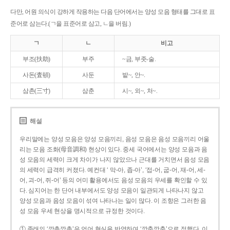
다만, 어원 의식이 강하게 작용하는 다음 단어에서는 양성 모음 형태를 그대로 표
준어로 삼는다.(ㄱ을 표준어로 삼고, ㄴ을 버림.)
ㄱ
ㄴ
비고
부조(扶助)
부주
~금, 부좃-술.
사돈(査頓)
사둔
밭~, 안~.
삼촌(三寸)
삼춘
시~, 외~, 처~.
해설
우리말에는 양성 모음은 양성 모음끼리, 음성 모음은 음성 모음끼리 어울
리는 모음 조화(母音調和) 현상이 있다. 중세 국어에서는 양성 모음과 음
성 모음의 세력이 크게 차이가 나지 않았으나 근대를 거치면서 음성 모음
의 세력이 급격히 커졌다. 예컨대 ‘ 막-아, 좁-아’, ‘접-어, 굽-어, 재-어, 세-
어, 괴-어, 쥐-어’ 등의 어미 활용에서도 음성 모음의 우세를 확인할 수 있
다. 심지어는 한 단어 내부에서도 양성 모음이 일관되게 나타나지 않고
양성 모음과 음성 모음이 섞여 나타나는 일이 많다. 이 조항은 그러한 음
성 모음 우세 현상을 명시적으로 규정한 것이다.
① 종래의 ‘깡총깡총’은 언어 현실을 반영하여 ‘깡충깡충’으로 정했다. 이