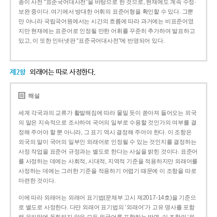
종이 사전 “표준국어대사전”을 바탕으로 한 것으로, 현재에도 계속 수정·
보완 중이다. 여기에서 방대한 어휘의 표준어형을 확인할 수 있다. 그뿐
만 아니라 국립국어원에서는 시간의 흐름에 따라 과거에는 비표준어였
지만 현재에는 표준어로 인정될 만한 어휘를 꾸준히 추가하여 발표하고
있고, 이 또한 인터넷판 “표준국어대사전”에 반영되어 있다.
제2항
외래어는 따로 사정한다.
해설
세계 각국과의 교류가 활발해짐에 따라 물밀 듯이 쏟아져 들어오는 외국
의 말은 지속적으로 조사하여 국어의 일부로 수용할 것인가의 여부를 결
정해 주어야 할 뿐 아니라, 그 표기 역시 결정해 주어야 한다. 이 조항은
외국의 말이 국어의 일부인 외래어로 인정될 수 있는 것인지를 결정하는
사정 작업을 표준어 규정과는 별도로 한다는 사실을 밝힌 것이다. 표준어
를 사정하는 데에는 사회적, 시대적, 지역적 기준을 적용하지만 외래어를
사정하는 데에는 그러한 기준을 적용하기 어렵기 때문에 이 조항을 따로
마련한 것이다.
이에 따라 외래어는 외래어 표기법(문체부 고시 제2017-14호)을 기준으
로 별도로 사정한다. 다만 외래어 표기법의 ‘외래어’가 고유 명사를 포함