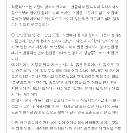
학문적으로는 어원이 밝혀져 있더라도 언중의 어원 의식이 약해져서 어
원으로부터 멀어진 형태가 널리 쓰이면 그 말을 표준어로 삼고, 어원에
충실한 형태이더라도 현실적으로 쓰이지 않는 말은 표준어로 삼지 않겠
다는 것을 다룬 조항이다.
① ‘강낭콩’은 중국의 ‘강남(江南)’ 지방에서 들여온 콩이기 때문에 붙여진
이름인데, ‘강남’의 형태가 변하여 ‘강낭’이 되었다. 제9항의 ‘남비’가 ‘냄
비’로 변한 것과 마찬가지로 언중이 이미 어원을 인식하지 않고 변한 형
태대로 발음하는 언어 현실을 그대로 반영하여 ‘강낭콩’으로 쓰게 한 것
이다.
② 예전에는 ‘지붕을 일 때에 쓰는 새끼’와 ‘좁은 골목이나 길’을 모두 ‘고
샅’으로 써 왔는데, 앞의 뜻의 말에 대해 어원 의식이 희박해져서 조사가
붙은 형태가 [고사시/고사슬] 등으로 발음되고 있으므로 앞의 뜻의 말을
‘고삿’으로 정한 것이다. ‘속고삿’은 초가지붕을 일 때 이엉을 얹기 전에
지붕 위에 건너질러 잡아매는 새끼이고, ‘겉고삿’은 이엉을 얹은 위에 걸
쳐 매는 새끼이다.
③ ‘월세(月貰)’와 뜻이 같은 말로서 과거에는 ‘삭월세’와 ‘사글세’가 모두
쓰였다. 그러나 ‘삭월세’를 한자어 ‘朔月貰’로 보는 것은 ‘사글세’의 음을
단순히 한자로 흉내 낸 것으로 보아 ‘사글세’만을 표준으로 삼은 것이다.
다만, 어원 의식이 여전히 남아 있어 어원을 의식한 형태가 쓰이는 것들
은 그 짝이 되는 비어원적인 형태보다 더 우선적으로 표준어 자격을 주도