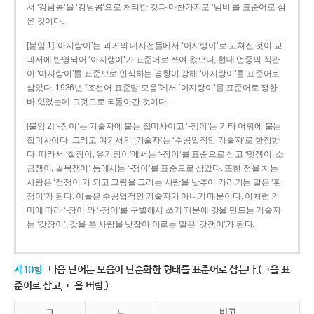
서 ‘강남콩’을 ‘강낭콩’으로 처리한 것과 마찬가지로 ‘냄비’를 표준어로 삼
은 것이다.
[붙임 1] ‘아지랑이’는 과거의 대사전들에서 ‘아지랭이’로 고쳐진 것이 교
과서에 반영되어 ‘아지랭이’가 표준어로 쓰여 왔으나, 현대 언중의 직관
이 ‘아지랑이’를 표준으로 인식하는 경향이 강해 ‘아지랑이’를 표준어로
삼았다. 1936년 “조선어 표준말 모음”에서 ‘아지랑이’를 표준어로 정한
바 있었는데 그것으로 되돌아간 것이다.
[붙임 2] ‘-장이’는 기술자에 붙는 접미사이고 ‘-쟁이’는 기타 어휘에 붙는
접미사이다. 그리고 여기서의 ‘기술자’는 ‘수공업적인 기술자’로 한정한
다. 따라서 ‘칠장이, 유기장이’에서는 ‘-장이’를 표준으로 삼고 ‘멋쟁이, 소
금쟁이, 골목쟁이’ 등에서는 ‘-쟁이’를 표준으로 삼았다. 또한 점을 치는
사람은 ‘점쟁이’가 되고 그림을 그리는 사람을 낮추어 가리키는 말은 ‘환
쟁이’가 된다. 이들은 수공업적인 기술자가 아니기 때문이다. 이처럼 의
미에 따라 ‘-장이’와 ‘-쟁이’를 구별해서 쓰기 때문에 갓을 만드는 기술자
는 ‘갓장이’, 갓을 쓴 사람을 낮잡아 이르는 말은 ‘갓쟁이’가 된다.
제10항
다음 단어는 모음이 단순화한 형태를 표준어로 삼는다.(ㄱ을 표
준어로 삼고, ㄴ을 버림.)
ㄱ
ㄴ
비고