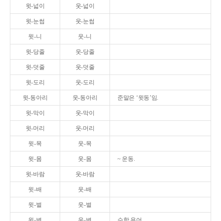
윗-넓이
웃-넓이
윗-눈썹
웃-눈썹
윗-니
웃-니
윗-당줄
웃-당줄
윗-덧줄
웃-덧줄
윗-도리
웃-도리
윗-동아리
웃-동아리
준말은 ‘윗동’임.
윗-막이
웃-막이
윗-머리
웃-머리
윗-목
웃-목
윗-몸
웃-몸
~ 운동.
윗-바람
웃-바람
윗-배
웃-배
윗-벌
웃-벌
윗-변
웃-변
수학 용어.