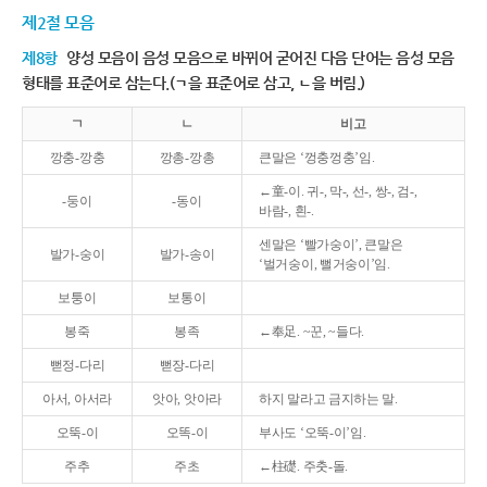
제2절 모음
제8항
양성 모음이 음성 모음으로 바뀌어 굳어진 다음 단어는 음성 모음
형태를 표준어로 삼는다.(ㄱ을 표준어로 삼고, ㄴ을 버림.)
ㄱ
ㄴ
비고
깡충-깡충
깡총-깡총
큰말은 ‘껑충껑충’임.
←童-이. 귀-, 막-, 선-, 쌍-, 검-,
-둥이
-동이
바람-, 흰-.
센말은 ‘빨가숭이’, 큰말은
발가-숭이
발가-송이
‘벌거숭이, 뻘거숭이’임.
보퉁이
보통이
봉죽
봉족
←奉足. ~꾼, ~들다.
뻗정-다리
뻗장-다리
아서, 아서라
앗아, 앗아라
하지 말라고 금지하는 말.
오뚝-이
오똑-이
부사도 ‘오뚝-이’임.
주추
주초
←柱礎. 주춧-돌.