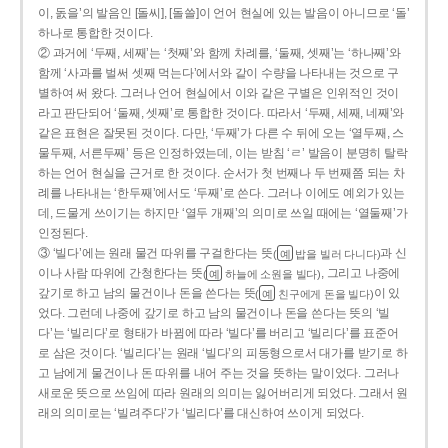
이, 돐을’의 발음인 [돌씨], [돌쓸]이 언어 현실에 있는 발음이 아니므로 ‘돌’
하나로 통합한 것이다.
② 과거에 ‘두째, 세째’는 ‘첫째’와 함께 차례를, ‘둘째, 셋째’는 ‘하나째’와
함께 ‘사과를 벌써 셋째 먹는다’에서와 같이 수량을 나타내는 것으로 구
별하여 써 왔다. 그러나 언어 현실에서 이와 같은 구별은 인위적인 것이
라고 판단되어 ‘둘째, 셋째’로 통합한 것이다. 따라서 ‘두째, 세째, 네째’와
같은 표현은 잘못된 것이다. 다만, ‘두째’가 다른 수 뒤에 오는 ‘열두째, 스
물두째, 서른두째’ 등은 인정하였는데, 이는 받침 ‘ㄹ’ 발음이 분명히 탈락
하는 언어 현실을 근거로 한 것이다. 순서가 첫 번째나 두 번째쯤 되는 차
례를 나타내는 ‘한두째’에서도 ‘두째’로 쓴다. 그러나 이에도 예외가 있는
데, 드물게 쓰이기는 하지만 ‘열두 개째’의 의미로 쓰일 때에는 ‘열둘째’가
인정된다.
③ ‘빌다’에는 원래 물건 따위를 구걸한다는 뜻
과 신
(
밥을 빌러 다니다)
예
이나 사람 따위에 간청한다는 뜻
, 그리고 나중에
(
하늘에 소원을 빌다)
예
갚기로 하고 남의 물건이나 돈을 쓴다는 뜻
이 있
(
친구에게 돈을 빌다)
예
었다. 그런데 나중에 갚기로 하고 남의 물건이나 돈을 쓴다는 뜻의 ‘빌
다’는 ‘빌리다’로 형태가 바뀜에 따라 ‘빌다’를 버리고 ‘빌리다’를 표준어
로 삼은 것이다. ‘빌리다’는 원래 ‘빌다’의 피동형으로서 대가를 받기로 하
고 남에게 물건이나 돈 따위를 내어 주는 것을 뜻하는 말이었다. 그러나
새로운 뜻으로 쓰임에 따라 원래의 의미는 잃어버리게 되었다. 그래서 원
래의 의미로는 ‘빌려주다’가 ‘빌리다’를 대신하여 쓰이게 되었다.