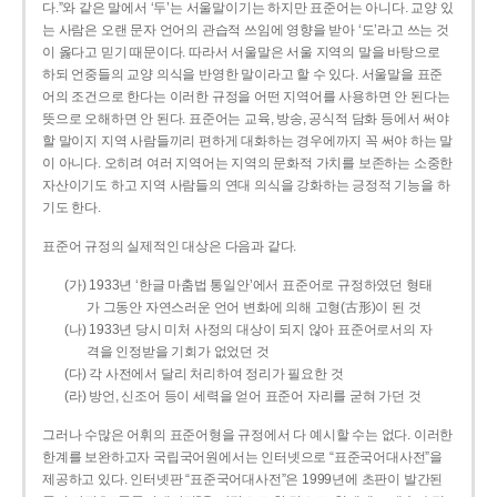
다.”와 같은 말에서 ‘두’는 서울말이기는 하지만 표준어는 아니다. 교양 있
는 사람은 오랜 문자 언어의 관습적 쓰임에 영향을 받아 ‘도’라고 쓰는 것
이 옳다고 믿기 때문이다. 따라서 서울말은 서울 지역의 말을 바탕으로
하되 언중들의 교양 의식을 반영한 말이라고 할 수 있다. 서울말을 표준
어의 조건으로 한다는 이러한 규정을 어떤 지역어를 사용하면 안 된다는
뜻으로 오해하면 안 된다. 표준어는 교육, 방송, 공식적 담화 등에서 써야
할 말이지 지역 사람들끼리 편하게 대화하는 경우에까지 꼭 써야 하는 말
이 아니다. 오히려 여러 지역어는 지역의 문화적 가치를 보존하는 소중한
자산이기도 하고 지역 사람들의 연대 의식을 강화하는 긍정적 기능을 하
기도 한다.
표준어 규정의 실제적인 대상은 다음과 같다.
(가) 1933년 ‘한글 마춤법 통일안’에서 표준어로 규정하였던 형태
가 그동안 자연스러운 언어 변화에 의해 고형(古形)이 된 것
(나) 1933년 당시 미처 사정의 대상이 되지 않아 표준어로서의 자
격을 인정받을 기회가 없었던 것
(다) 각 사전에서 달리 처리하여 정리가 필요한 것
(라) 방언, 신조어 등이 세력을 얻어 표준어 자리를 굳혀 가던 것
그러나 수많은 어휘의 표준어형을 규정에서 다 예시할 수는 없다. 이러한
한계를 보완하고자 국립국어원에서는 인터넷으로 “표준국어대사전”을
제공하고 있다. 인터넷판 “표준국어대사전”은 1999년에 초판이 발간된