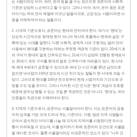
는 사람이라도 비어, 속어, 은어 등을 쓸 수는 있으므로 표준어의 사회적
기준은 상당히 느슨하다고 할 수 있다. 그러나 비어, 속어, 은어 등은 표준
어이기는 하되 언어 예절에 어긋난 말들이므로, 교양 있는 사람이라면 사
용을 자제하여야 하는 말들이다.
2. 시대적 기준으로서, 표준어는 현대의 언어여야 한다. 여기서 ‘현대’는
단순히 시간적으로 현재란 뜻이 아니라 역사적 흐름에서 현재와 같은 구
획에 있는 시대를 말한다. 다른 사회적, 경제적 시대 구분과는 달리 언어
사용에서 현대를 구분하는 데에는 뚜렷한 객관적 기준이 없다. 20세기 초
의 구어가 현대의 말로 간주되곤 하나, 21세기가 상당히 진행된 현재로서
는 20세기 초의 구어를 현대의 말로 간주하기에 어려움이 있다. 한 시대
에 최대 4세대가 공존할 수 있으므로 세대 간 시간 차를 30년 남짓으로
잡으면 넉넉잡아 100년 정도의 시간 차가 있는 말들이 한 시대에 쓰일 수
있다. 그러므로 현대를 100년 전으로부터 현재 시점까지의 기간으로 규
정할 수도 있을 것이다. 그러나 이러한 시간 인식은 ‘현대’ 개념의 모호함
때문에 편의상 행할 수 있는 것일 뿐 객관적인 것은 아니다. ‘현대’는 국어
언중들의 직관으로 이해하여야 한다.
3. 지역적 기준으로서, 표준어는 서울말이어야 한다. 이는 표준어의 공용
어적 성격을 가장 크게 드러내 주는 기준이다. 가령, 많은 지역 사람들이
모여서 공식적인 이야기를 나눌 때 각자의 지역어를 사용한다면 의사소
통이 어려워질 수 있는데, 이를 방지하기 위해 표준어의 조건으로 서울말
을 제시한 것이다. 물론 서울말이라도 비표준적인 요소가 있다. “나두 간