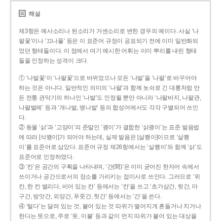
해설
제3항은 예사소리나 된소리가 거센소리로 변한 경우의 예이다. 사실 ‘나
팔꽃’이나 ‘끄나풀’ 등은 이 표준어 규정이 공표되기 전에 이미 일반화되
었던 형태들이다. 이 점에서 여기 예시한 어휘는 이미 뿌리를 내린 형태
들을 인정하는 성격이 크다.
① ‘나발꽃’이 ‘나팔꽃’으로 바뀌었으나 모든 ‘나발’을 ‘나팔’로 바꾸어야
하는 것은 아니다. 일반적인 의미의 ‘나팔’과 함께 놋쇠로 긴 대롱처럼 만
든 전통 관악기의 하나인 ‘나발’도 인정될 뿐만 아니라 ‘나팔바지, 나팔관,
나팔벌레’ 등과 ‘개나발, 병나발’ 등의 합성어에서도 각각 구별되어 쓰인
다.
② 동물 ‘삵’과 ‘고양이’의 준말인 ‘괭이’가 결합한 ‘삵괭이’는 표준 발음법
에 따라 [삭꽹이]가 되어야 하는데, 실제 발음은 [살쾡이]이므로 ‘살쾡
이’를 표준어로 삼았다. 표준어 규정 제26항에서는 ‘살쾡이’와 함께 ‘삵’도
표준어로 인정하였다.
③ ‘칸’은 공간의 구획을 나타내며, ‘간(間)’은 이미 굳어진 한자어 속에서
쓰이거나 공간으로서의 장소를 가리키는 접미사로 쓰인다. 그러므로 ‘위
칸, 한 칸 벌리다, 비어 있는 칸’ 등에서는 ‘칸’을 쓰고 ‘초가삼간, 뒷간, 마
구간, 방앗간, 외양간, 푸줏간, 헛간’ 등에서는 ‘간’을 쓴다.
④ ‘털다’는 달려 있는 것, 붙어 있는 것 따위가 떨어지게 흔들거나 치거나
한다는 뜻으로, 주로 ‘옷, 이불’ 등과 같이 먼지 따위가 붙어 있는 대상을