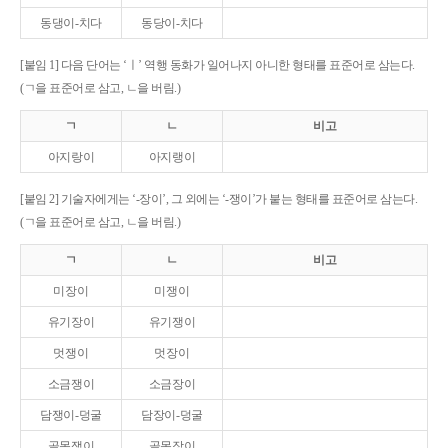
동댕이-치다
동당이-치다
[붙임 1] 다음 단어는 ‘ㅣ’ 역행 동화가 일어나지 아니한 형태를 표준어로 삼는다.
(ㄱ을 표준어로 삼고, ㄴ을 버림.)
ㄱ
ㄴ
비고
아지랑이
아지랭이
[붙임 2] 기술자에게는 ‘-장이’, 그 외에는 ‘-쟁이’가 붙는 형태를 표준어로 삼는다.
(ㄱ을 표준어로 삼고, ㄴ을 버림.)
ㄱ
ㄴ
비고
미장이
미쟁이
유기장이
유기쟁이
멋쟁이
멋장이
소금쟁이
소금장이
담쟁이-덩굴
담장이-덩굴
골목쟁이
골목장이