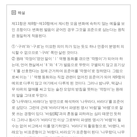
해설
제11항은 제8항~제10항에서 제시한 모음 변화에 속하지 않는 예들을 보
인 조항이다. 변화된 발음이 굳어진 경우 그것을 표준으로 삼는다는 원칙
은 동일하게 적용된다.
① ‘-구려’와 ‘-구료’는 미묘한 의미 차가 있는 듯도 하나 언중이 분명히 의
식할 수 없으므로 ‘-구려’ 쪽만 살린 것이다.
② 원래 ‘깍정이’였던 말이 ‘ㅣ’ 역행 동화를 겪으면 ‘깍젱이’가 되어야 하
는데, 언어 현실에서 ‘ㅐ’와 ‘ㅔ’가 발음으로 뚜렷이 구별되지 않고 표기상
‘ㅐ’를 선호한다는 점에 근거하여 표준어를 ‘깍쟁이’로 정하였다. 그럼으
로써 이는 ‘ㅣ’ 역행 동화와는 직접 관련이 없어진 표준어가 되어 제9항의
예외로 다루지 않고 여기에서 다루게 된 것이다. 그러나 밤나무, 떡갈나
무 따위의 열매를 싸고 있는 술잔 모양의 받침을 뜻하는 ‘깍정이’는 원래
의 말을 그대로 두었다.
③ ‘나무래다, 바래다’는 방언으로 해석하여 ‘나무라다, 바라다’를 표준어
로 삼았다. 그런데 근래 ‘바라다’에서 파생된 명사 ‘바람’을 ‘바램’으로 잘
못 쓰는 경향이 있다. ‘바람[風]’과의 혼동을 피하려는 심리 때문인 듯하
다. 그러나 동사가 ‘바라다’인 이상 그로부터 파생된 명사가 ‘바램’이 될
수는 없어 비고에서 이를 명기하였다. ‘바라다’의 활용형으로, ‘바랬다, 바
래요’는 비표준형이고 ‘바랐다, 바라요’가 표준형이 된다. ‘나무랐다, 나무