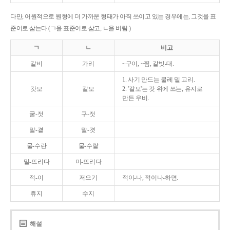
다만, 어원적으로 원형에 더 가까운 형태가 아직 쓰이고 있는 경우에는, 그것을 표
준어로 삼는다.(ㄱ을 표준어로 삼고, ㄴ을 버림.)
ㄱ
ㄴ
비고
갈비
가리
~구이, ~찜, 갈빗-대.
1. 사기 만드는 물레 밑 고리.
갓모
갈모
2. '갈모'는 갓 위에 쓰는, 유지로
만든 우비.
굴-젓
구-젓
말-곁
말-겻
물-수란
물-수랄
밀-뜨리다
미-뜨리다
적-이
저으기
적이-나, 적이나-하면.
휴지
수지
해설