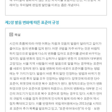
해 우리말에 동화되지 않은 모든 외국어를 포함하는 반면, 이 조항의 ‘외
래어’는 우리말에 편입된 말만을 이르는 좁은 개념이다.
제2장 발음 변화에 따른 표준어 규정
해설
시간의 흐름에 따라 어떤 어휘는 자음과 모음의 발음이 달라지고 길이가
줄어드는 등의 변화를 입게 된다. 어문 규범을 자주 바꾸는 것은 바람직
하지 않으므로 발음에 다소의 변화를 입어도 표준어를 곧바로 바꾸지는
않지만, 발음 변화의 정도가 심하거나 발음이 변한 지 오래되어 대부분의
교양 있는 서울 지역 사람들이 바뀐 발음으로 말을 하는 경우에는 표준어
를 새로이 정하게 된다. 발음 변화에 따라 새로이 표준어를 정하는 방법
에는 두 가지가 있다. 발음이 바뀐 후의 말만 인정하는 방법과 바뀌기 전
의 말과 바뀐 후의 말을 모두 인정하는 방법이다. 앞엣것에 따르면 단수
표준어, 뒤엣것에 따르면 복수 표준어가 된다. 원칙적으로는 언어가 변화
하였으면 단수 표준어로 정해야 하겠으나, 언어의 변화에는 대부분 긴 시
간의 과도기가 있으므로 복수 표준어로 정하는 경우도 있다. 사회가 언어
의 규범적 사용을 점차 유연하게 인식하게 됨에 따라 복수 표준어 역시
점차 확대되고 있다. 이를 반영하여 국립국어원에서는 2011년을 시작으
로 표준어 추가 목록을 발표하고 있고, “표준국어대사전”의 수정ㆍ보완