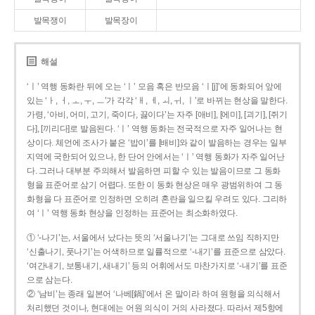
발목쟁이
발목장이
해설
‘ㅣ’ 역행 동화란 뒤에 오는 ‘ㅣ’ 모음 혹은 반모음 ‘ㅣ[j]’에 동화되어 앞에
있는 ‘ㅏ, ㅓ, ㅗ, ㅜ, ㅡ’가 각각 ‘ㅐ, ㅔ, ㅚ, ㅟ, ㅣ’로 바뀌는 현상을 말한다.
가령, ‘아비, 어미, 고기, 죽이다, 끓이다’는 자주 [애비], [에미], [괴기], [쥐기
다], [끼리다]로 발음된다. ‘ㅣ’ 역행 동화는 전국적으로 자주 일어나는 현
상이다. 체언에 조사가 붙은 ‘밥이’를 [배비]와 같이 발음하는 경우는 일부
지역에 국한되어 있으나, 한 단어 안에서는 ‘ㅣ’ 역행 동화가 자주 일어난
다. 그러나 대부분 주의해서 발음하면 피할 수 있는 발음이므로 그 동화
형을 표준어로 삼기 어렵다. 또한 이 동화 현상은 매우 광범위하여 그 동
화형을 다 표준어로 인정하면 오히려 혼란을 일으킬 우려도 있다. 그리하
여 ‘ㅣ’ 역행 동화 현상을 인정하는 표준어는 최소화하였다.
① ‘-나기’는, 서울에서 났다는 뜻의 ‘서울나기’는 그대로 쓰임 직하지만
‘신출나기, 풋나기’는 어색하므로 일률적으로 ‘-내기’를 표준으로 삼았다.
‘여간내기, 보통내기, 새내기’ 등의 어휘에서도 마찬가지로 ‘-내기’를 표준
으로 삼는다.
② ‘남비’는 종래 일본어 ‘나베[鍋]’에서 온 말이라 하여 원형을 의식해서
처리했던 것이나, 현대에는 어원 의식이 거의 사라졌다. 따라서 제5항에