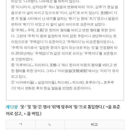
라요’도 ‘나무랬다, 나무래요’를 취하지 않는다.
④ ‘미시/미수, 상치/상추’ 역시 발음의 변화에 따라 ‘미수, 상추’가 현실 발
음으로 더 널리 쓰이고 있으므로 ‘미시, 상치’로 쓰지 않는다. 종(種)이 다
른 두 동물 사이에서 난 새끼를 말하는 ‘튀기’는 원래 ‘트기’였으나 발음이
변하여 ‘튀기’가 되었고 이 말이 널리 쓰이므로 표준어로 삼았다.
⑤ ‘주책(←주착, 主着)’은 한자어 형태를 버리고 변한 형태를 취한 것이
다. 그런데 ‘주착’이 원래 일정하게 자리 잡힌 주장이나 판단력이라는 뜻
이었으므로 ‘주책없다’가 표준어이고 ‘주책이다’는 비표준형이었으나,
‘주책’의 의미로서 ‘일정한 줏대가 없이 되는대로 하는 짓’을 인정함에 따
라 2016년에는 ‘주책없다’와 같은 의미로 쓰이는 ‘주책이다’를 표준형으
로 인정하였다.
⑥ ‘지루하다(←지리하다, 支離--)’ 역시 한자어 어원의 형태를 버리고 변
한 형태를 취한 것이다. 그러나 ‘지리멸렬(支離滅裂)’에서는 ‘지리’가 유지
되고 있다.
⑦ ‘시러베아들(←실업의아들), 허드레(←허드래), 호루라기(←호루루
기)’ 역시 변화된 후의 현실 발음을 반영한 표준어이다.
제12항
‘웃-’ 및 ‘윗-’은 명사 ‘위’에 맞추어 ‘윗-’으로 통일한다.(ㄱ을 표준
어로 삼고, ㄴ을 버림.)
ㄱ
ㄴ
비고