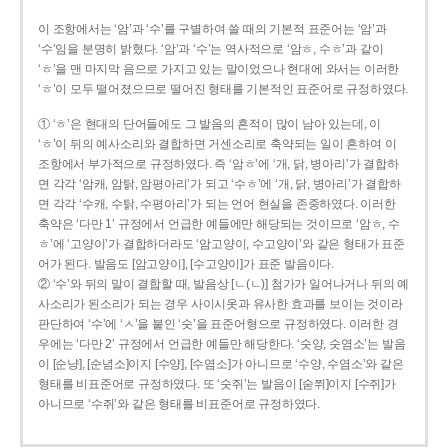
이 조항에서는 ‘암’과 ‘수’를 구별하여 쓸 때의 기본적 표준어는 ‘암’과
‘수’임을 분명히 밝혔다. ‘암’과 ‘수’는 역사적으로 ‘암ㅎ, 수ㅎ’과 같이
‘ㅎ’을 맨 마지막 음으로 가지고 있는 말이었으나 현대에 와서는 이러한
‘ㅎ’이 모두 떨어졌으므로 떨어진 형태를 기본적인 표준어로 규정하였다.
① ‘ㅎ’은 현대의 단어들에도 그 발음의 흔적이 많이 남아 있는데, 이
‘ㅎ’이 뒤의 예사소리와 결합하면 거센소리로 축약되는 일이 흔하여 이
조항에서 부가적으로 규정하였다. 즉 ‘암ㅎ’에 ‘개, 닭, 병아리’가 결합하
면 각각 ‘암캐, 암탉, 암평아리’가 되고 ‘수ㅎ’에 ‘개, 닭, 병아리’가 결합하
면 각각 ‘수캐, 수탉, 수평아리’가 되는 언어 현실을 존중하였다. 이러한
축약은 ‘다만 1’ 규정에서 언급한 예들에만 해당되는 것이므로 ‘암ㅎ, 수
ㅎ’에 ‘고양이’가 결합하더라도 ‘암고양이, 수고양이’와 같은 형태가 표준
어가 된다. 발음도 [암고양이], [수고양이]가 표준 발음이다.
② ‘수’와 뒤의 말이 결합할 때, 발음상 [ㄴ(ㄴ)] 첨가가 일어나거나 뒤의 예
사소리가 된소리가 되는 경우 사이시옷과 유사한 효과를 보이는 것이라
판단하여 ‘수’에 ‘ㅅ’을 붙인 ‘숫’을 표준어형으로 규정하였다. 이러한 경
우에는 ‘다만 2’ 규정에서 언급한 예들만 해당한다. ‘숫양, 숫염소’는 발음
이 [순냥], [순념소]이지 [수양], [수염소]가 아니므로 ‘수양, 수염소’와 같은
형태를 비표준어로 규정하였다. 또 ‘숫쥐’는 발음이 [숟쮜]이지 [수쥐]가
아니므로 ‘수쥐’와 같은 형태를 비표준어로 규정하였다.