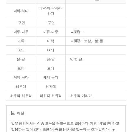
괴퍅-하다/괴팩-
괴팍-하다
하다
-구먼
-구면
미루-나무
미류-나무
←美柳~.
미륵
미력
←彌勒. ~보살, ~불, 돌~.
여느
여늬
온-달
왼-달
만 한 달.
으레
으례
케케-묵다
켸켸-묵다
허우대
허위대
허우적-허우적
허위적-허위적
허우적-거리다.
해설
일부 방언에서는 이중 모음을 단모음으로 발음한다. 가령 ‘벼’를 [베]라고
발음하는 일이 있다. 또한 ‘사과’를 [사가]로 발음하는 것과 같이 ‘ㅚ, ㅟ,