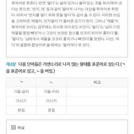
목적어로 취한다. 반면 ‘떨다’는 달려 있거나 붙어 있는 것을 쳐서 떼어 낸
다는 뜻으로, ‘먼지, 재’ 등과 같이 떨어져 나가는 대상을 목적어로 취한
다. 따라서 ‘먼지를 떨기 위해 옷을 털다’와 같이 쓸 수 있다. 이러한 쓰임
을 고려하면 ‘재떨이, 먼지떨이’가 올바른 표기가 된다. 그러나 ‘재물’이
목적어로 쓰이는 경우에는 유사한 의미로도 쓰인다. ‘털다’는 ‘남이 가진
재물을 몽땅 빼앗거나 그것이 보관된 장소를 모조리 뒤지어 훔치다’를,
‘떨다’는 ‘남에게서 재물을 모조리 훔치거나 빼앗다’를 뜻한다. 다만, ‘먹
다’와 결합해 합성어로 쓸 때에는 ‘털어먹다’로 쓴다.
제4항
다음 단어들은 거센소리로 나지 않는 형태를 표준어로 삼는다.(ㄱ
을 표준어로 삼고, ㄴ을 버림.)
ㄱ
ㄴ
비고
가을-갈이
가을-카리
거시기
거시키
분침
푼침
해설