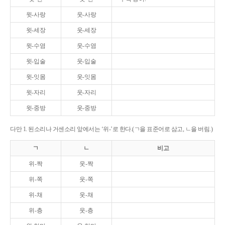
윗-사랑
웃-사랑
윗-세장
웃-세장
윗-수염
웃-수염
윗-입술
웃-입술
윗-잇몸
웃-잇몸
윗-자리
웃-자리
윗-중방
웃-중방
다만 1. 된소리나 거센소리 앞에서는 ‘위-’로 한다.(ㄱ을 표준어로 삼고, ㄴ을 버림.)
ㄱ
ㄴ
비고
위-짝
웃-짝
위-쪽
웃-쪽
위-채
웃-채
위-층
웃-층