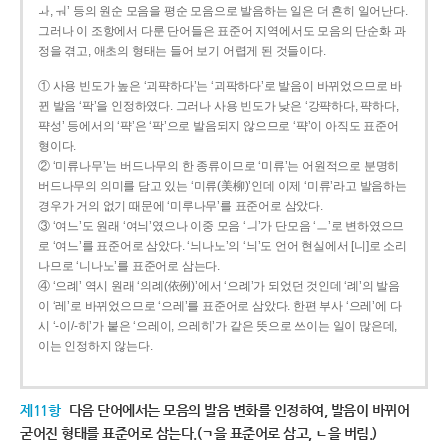
ㅘ, ㅝ’ 등의 원순 모음을 평순 모음으로 발음하는 일은 더 흔히 일어난다.
그러나 이 조항에서 다룬 단어들은 표준어 지역에서도 모음의 단순화 과
정을 겪고, 애초의 형태는 들어 보기 어렵게 된 것들이다.
① 사용 빈도가 높은 ‘괴퍅하다’는 ‘괴팍하다’로 발음이 바뀌었으므로 바
뀐 발음 ‘팍’을 인정하였다. 그러나 사용 빈도가 낮은 ‘강퍅하다, 퍅하다,
퍅성’ 등에서의 ‘퍅’은 ‘팍’으로 발음되지 않으므로 ‘퍅’이 아직도 표준어
형이다.
② ‘미류나무’는 버드나무의 한 종류이므로 ‘미류’는 어원적으로 분명히
버드나무의 의미를 담고 있는 ‘미류(美柳)’인데 이제 ‘미류’라고 발음하는
경우가 거의 없기 때문에 ‘미루나무’를 표준어로 삼았다.
③ ‘여느’도 원래 ‘여늬’였으나 이중 모음 ‘ㅢ’가 단모음 ‘ㅡ’로 변하였으므
로 ‘여느’를 표준어로 삼았다. ‘늬나노’의 ‘늬’도 언어 현실에서 [니]로 소리
나므로 ‘니나노’를 표준어로 삼는다.
④ ‘으례’ 역시 원래 ‘의례(依例)’에서 ‘으례’가 되었던 것인데 ‘례’의 발음
이 ‘레’로 바뀌었으므로 ‘으레’를 표준어로 삼았다. 한편 부사 ‘으레’에 다
시 ‘-이/-히’가 붙은 ‘으레이, 으레히’가 같은 뜻으로 쓰이는 일이 많은데,
이는 인정하지 않는다.
제11항
다음 단어에서는 모음의 발음 변화를 인정하여, 발음이 바뀌어
굳어진 형태를 표준어로 삼는다.(ㄱ을 표준어로 삼고, ㄴ을 버림.)