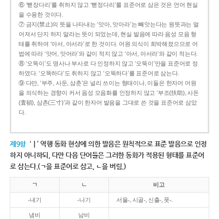
⑥ ‘뻗장다리’를 취하지 않고 ‘뻗정다리’를 표준어로 삼은 것은 언어 현실
을 수용한 것이다.
⑦ 금지(禁止)의 뜻을 나타내는 ‘앗아, 앗아라’는 빼앗는다는 원뜻과는 멀
어져서 단지 하지 말라는 뜻이 되었는데, 현실 발음에 따라 음성 모음 형
태를 취하여 ‘아서, 아서라’로 한 것이다. 어원 의식이 희박해졌으므로 어
법에 따라 ‘앗어, 앗어라’와 같이 적지 않고 ‘아서, 아서라’와 같이 적는다.
⑧ ‘오똑이’도 명사나 부사로 다 인정하지 않고 ‘오뚝이’만을 표준어로 정
하였다. ‘오똑하다’도 취하지 않고 ‘오뚝하다’를 표준어로 삼는다.
⑨ 다만, ‘부주, 사둔, 삼춘’은 널리 쓰이는 형태이나, 이들은 한자어 어원
을 의식하는 경향이 커서 음성 모음화를 인정하지 않고 ‘부조(扶助), 사돈
(査頓), 삼촌(三寸)’과 같이 한자어 발음을 그대로 쓴 것을 표준어로 삼았
다.
제9항
‘ㅣ’ 역행 동화 현상에 의한 발음은 원칙적으로 표준 발음으로 인정
하지 아니하되, 다만 다음 단어들은 그러한 동화가 적용된 형태를 표준어
로 삼는다.(ㄱ을 표준어로 삼고, ㄴ을 버림.)
ㄱ
ㄴ
비고
-내기
-나기
서울-, 시골-, 신출-, 풋-.
냄비
남비