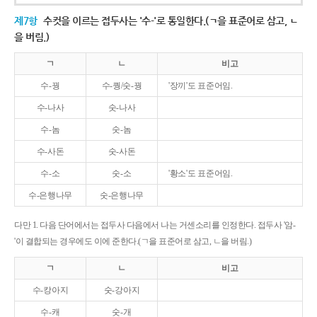
제7항
수컷을 이르는 접두사는 '수-'로 통일한다.(ㄱ을 표준어로 삼고, ㄴ
을 버림.)
ㄱ
ㄴ
비고
수-꿩
수-퀑/숫-꿩
'장끼'도 표준어임.
수-나사
숫-나사
수-놈
숫-놈
수-사돈
숫-사돈
수-소
숫-소
'황소'도 표준어임.
수-은행나무
숫-은행나무
다만 1. 다음 단어에서는 접두사 다음에서 나는 거센소리를 인정한다. 접두사 '암-
'이 결합되는 경우에도 이에 준한다.(ㄱ을 표준어로 삼고, ㄴ을 버림.)
ㄱ
ㄴ
비고
수-캉아지
숫-강아지
수-캐
숫-개