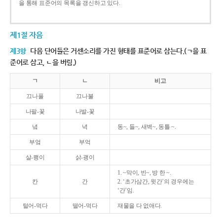
을 통해 표준어의 목록을 갱신하고 있다.
제1절 자음
제3항
다음 단어들은 거센소리를 가진 형태를 표준어로 삼는다.(ㄱ을 표
준어로 삼고, ㄴ을 버림.)
ㄱ
ㄴ
비고
끄나풀
끄나불
나팔-꽃
나발-꽃
녘
녁
동~, 들~, 새벽~, 동틀 ~.
부엌
부억
살-쾡이
삵-괭이
1. ~막이, 빈~, 방 한 ~.
칸
간
2. ‘초가삼간, 윗간’의 경우에는
‘간’임.
털어-먹다
떨어-먹다
재물을 다 없애다.