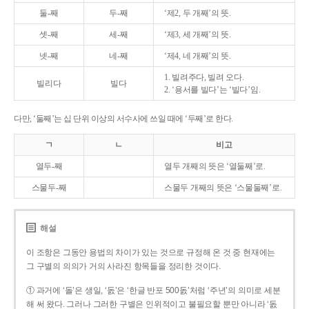
둘-째
두-째
‘제2, 두 개째’의 뜻.
셋-째
세-째
‘제3, 세 개째’의 뜻.
넷-째
네-째
‘제4, 네 개째’의 뜻.
1. 빌려주다, 빌려 오다.
빌리다
빌다
2. ‘용서를 빌다’는 ‘빌다’임.
다만, ‘둘째’는 십 단위 이상의 서수사에 쓰일 때에 ‘두째’로 한다.
ㄱ
ㄴ
비고
열두-째
열두 개째의 뜻은 ‘열둘째’로.
스물두-째
스물두 개째의 뜻은 ‘스물둘째’로.
해설
이 조항은 그동안 용법의 차이가 있는 것으로 규정해 온 것 중 현재에는
그 구별의 의의가 거의 사라진 항목들을 정리한 것이다.
① 과거에 ‘돌’은 생일, ‘돐’은 ‘한글 반포 500돐’처럼 ‘주년’의 의미로 세분
해 써 왔다. 그러나 그러한 구별은 인위적이고 불필요할 뿐만 아니라 ‘돐