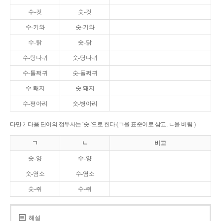
수-컷
숫-것
수-키와
숫-기와
수-탉
숫-닭
수-탕나귀
숫-당나귀
수-톨쩌귀
숫-돌쩌귀
수-퇘지
숫-돼지
수-평아리
숫-병아리
다만 2. 다음 단어의 접두사는 '숫-'으로 한다.(ㄱ을 표준어로 삼고, ㄴ을 버림.)
ㄱ
ㄴ
비고
숫-양
수-양
숫-염소
수-염소
숫-쥐
수-쥐
해설