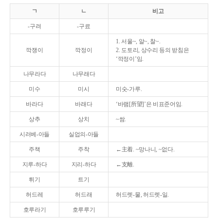
ㄱ
ㄴ
비고
-구려
-구료
1. 서울~, 알~, 찰~.
깍쟁이
깍정이
2. 도토리, 상수리 등의 받침은
‘깍정이’임.
나무라다
나무래다
미수
미시
미숫-가루.
바라다
바래다
‘바램[所望]’은 비표준어임.
상추
상치
~쌈.
시러베-아들
실업의-아들
주책
주착
←主着. ~망나니, ~없다.
지루-하다
지리-하다
←支離.
튀기
트기
허드레
허드래
허드렛-물, 허드렛-일.
호루라기
호루루기