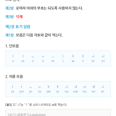
제2항
로마자 이외의 부호는 되도록 사용하지 않는다.
제3항
삭제
제2장 표기 일람
제1항
모음은 다음 각호와 같이 적는다.
1. 단모음
ㅏ
ㅓ
ㅗ
ㅜ
ㅡ
ㅣ
ㅐ
ㅔ
ㅚ
ㅟ
a
eo
o
u
eu
i
ae
e
oe
wi
2. 이중 모음
ㅑ
ㅕ
ㅛ
ㅠ
ㅒ
ㅖ
ㅘ
ㅙ
ㅝ
ㅞ
ㅢ
ya
yeo
yo
yu
yae
ye
wa
wae
wo
we
ui
[붙임 1] ‘ㅢ’는 ‘ㅣ’로 소리 나더라도 ui로 적는다.
(보기) 광희문 Gwanghuimun