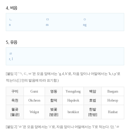
4. 비음
ㄴ
ㅁ
ㅇ
n
m
ng
5. 유음
ㄹ
r, l
[붙임 1] ‘ㄱ, ㄷ, ㅂ’은 모음 앞에서는 ‘g, d, b’로, 자음 앞이나 어말에서는 ‘k, t, p’로
적는다.([ ] 안의 발음에 따라 표기함.)
구미
Gumi
영동
Yeongdong
백암
Baegam
옥천
Okcheon
합덕
Hapdeok
호법
Hobeop
월곶
벚꽃
한밭
Wolgot
beotkkot
Hanbat
[월곧]
[벋꼳]
[한받]
[붙임 2] ‘ㄹ’은 모음 앞에서는 ‘r’로, 자음 앞이나 어말에서는 ‘l’로 적는다. 단, ‘ㄹ