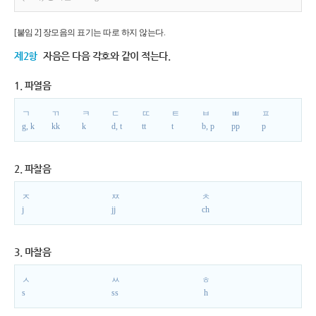
[붙임 2] 장모음의 표기는 따로 하지 않는다.
제2항
자음은 다음 각호와 같이 적는다.
1. 파열음
ㄱ
ㄲ
ㅋ
ㄷ
ㄸ
ㅌ
ㅂ
ㅃ
ㅍ
g, k
kk
k
d, t
tt
t
b, p
pp
p
2. 파찰음
ㅈ
ㅉ
ㅊ
j
jj
ch
3. 마찰음
ㅅ
ㅆ
ㅎ
s
ss
h