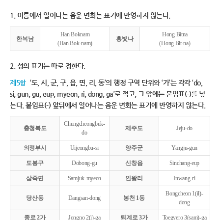
1. 이름에서 일어나는 음운 변화는 표기에 반영하지 않는다.
Han Boknam
Hong Bitna
한복남
홍빛나
(Han Bok-nam)
(Hong Bit-na)
2. 성의 표기는 따로 정한다.
제5항
‘도, 시, 군, 구, 읍, 면, 리, 동’의 행정 구역 단위와 ‘가’는 각각 ‘do,
si, gun, gu, eup, myeon, ri, dong, ga’로 적고, 그 앞에는 붙임표(-)를 넣
는다. 붙임표(-) 앞뒤에서 일어나는 음운 변화는 표기에 반영하지 않는다.
Chungcheongbuk-
충청북도
제주도
Jeju-do
do
의정부시
Uijeongbu-si
양주군
Yangju-gun
도봉구
Dobong-gu
신창읍
Sinchang-eup
삼죽면
Samjuk-myeon
인왕리
Inwang-ri
Bongcheon 1(il)-
당산동
Dangsan-dong
봉천 1동
dong
종로 2가
Jongno 2(i)-ga
퇴계로 3가
Toegyero 3(sam)-ga