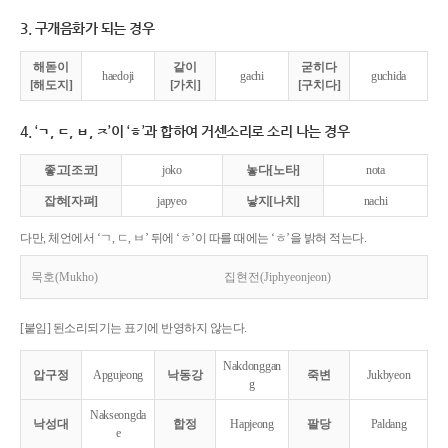
3. 구개음화가 되는 경우
해돋이
같이
굳히다
haedoji
gachi
guchida
[해도지]
[가치]
[구치다]
4. ‘ㄱ, ㄷ, ㅂ, ㅈ’이 ‘ㅎ’과 합하여 거센소리로 소리 나는 경우
좋고[조코]
joko
놓다[노타]
nota
잡혀[자펴]
japyeo
낳지[나치]
nachi
다만, 체언에서 ‘ㄱ, ㄷ, ㅂ’ 뒤에 ‘ㅎ’이 따를 때에는 ‘ㅎ’을 밝혀 적는다.
묵호(Mukho)
집현전(Jiphyeonjeon)
[붙임] 된소리되기는 표기에 반영하지 않는다.
Nakdonggan
압구정
Apgujeong
낙동강
죽변
Jukbyeon
g
Nakseongda
낙성대
합정
Hapjeong
팔당
Paldang
e