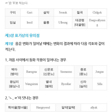
ㄹ’은 ‘ll’로 적는다.
구리
Guri
설악
Seorak
칠곡
Chilgok
대관령
Daegwallyeon
임실
Imsil
울릉
Ulleung
[대괄령]
g
제3장 표기상의 유의점
제1항
음운 변화가 일어날 때에는 변화의 결과에 따라 다음 각호와 같이
적는다.
1. 자음 사이에서 동화 작용이 일어나는 경우
백마
신문로
종로
Baengma
Sinmunno
Jongno
[뱅마]
[신문노]
[종노]
왕십리
별내
신라
Wangsimni
Byeollae
Silla
[왕심니]
[별래]
[실라]
2. ‘ㄴ, ㄹ’이 덧나는 경우
학여울[항녀울]
Hangnyeoul
알약[알략]
allyak