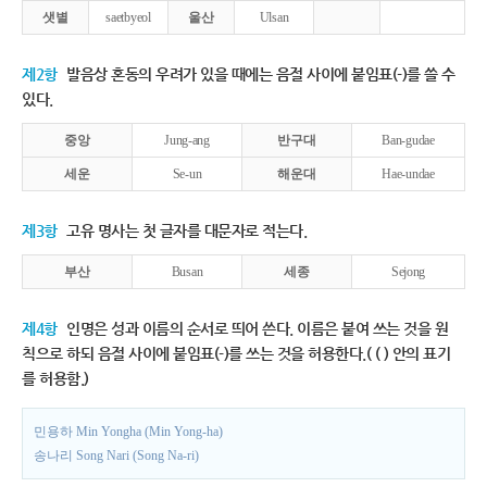
샛별
saetbyeol
울산
Ulsan
제2항
발음상 혼동의 우려가 있을 때에는 음절 사이에 붙임표(-)를 쓸 수
있다.
중앙
Jung-ang
반구대
Ban-gudae
세운
Se-un
해운대
Hae-undae
제3항
고유 명사는 첫 글자를 대문자로 적는다.
부산
Busan
세종
Sejong
제4항
인명은 성과 이름의 순서로 띄어 쓴다. 이름은 붙여 쓰는 것을 원
칙으로 하되 음절 사이에 붙임표(-)를 쓰는 것을 허용한다.( ( ) 안의 표기
를 허용함.)
민용하 Min Yongha (Min Yong-ha)
송나리 Song Nari (Song Na-ri)