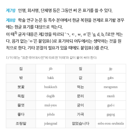
제7항
인명, 회사명, 단체명 등은 그동안 써 온 표기를 쓸 수 있다.
제8항
학술 연구 논문 등 특수 분야에서 한글 복원을 전제로 표기할 경우
에는 한글 표기를 대상으로 적는다.
1)
이 때
글자 대응은 제2장을 따르되 ‘ㄱ, ㄷ, ㅂ, ㄹ’은 ‘g, d, b, l’로만 적는
다. 음가 없는 ‘ㅇ’은 붙임표(-)로 표기하되 어두에서는 생략하는 것을 원
칙으로 한다. 기타 분절의 필요가 있을 때에도 붙임표(-)를 쓴다.
1) '이 때'는 "표준국어대사전"에 따르면 '이때'와 같이 붙여 써야 한다.
집
jib
짚
jip
밖
bakk
값
gabs
붓꽃
buskkoch
먹는
meogneun
독립
doglib
문리
munli
물엿
mul-yeos
굳이
gud-i
좋다
johda
가곡
gagog
조랑말
jolangmal
없었습니다
eobs-eoss-seubnida