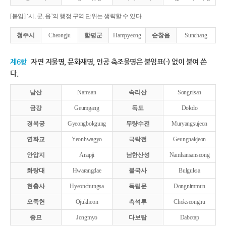
[붙임] ‘시, 군, 읍’의 행정 구역 단위는 생략할 수 있다.
청주시
Cheongju
함평군
Hampyeong
순창읍
Sunchang
제6항
자연 지물명, 문화재명, 인공 축조물명은 붙임표(-) 없이 붙여 쓴
다.
남산
Namsan
속리산
Songnisan
금강
Geumgang
독도
Dokdo
경복궁
Gyeongbokgung
무량수전
Muryangsujeon
연화교
Yeonhwagyo
극락전
Geungnakjeon
안압지
Anapji
남한산성
Namhansanseong
화랑대
Hwarangdae
불국사
Bulguksa
현충사
Hyeonchungsa
독립문
Dongnimmun
오죽헌
Ojukheon
촉석루
Chokseongnu
종묘
Jongmyo
다보탑
Dabotap