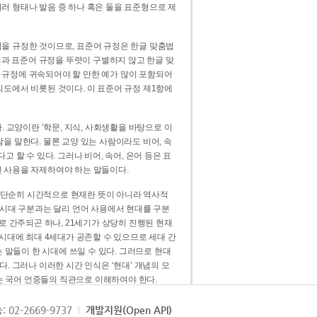
러 형태나 발음 중 하나 혹은 둘을 표준형으로 제
을 규정한 것이므로, 표준어 규정은 한글 맞춤법
법과 표준어 규정을 뚜렷이 구별하지 않고 한글 맞
 규정에 귀속되어야 할 만한 예가 많이 포함되어
의도에서 비롯된 것이다. 이 표준어 규정 제1항에
. 교양이란 ‘학문, 지식, 사회생활을 바탕으로 이
을 말한다. 물론 교양 있는 사람이라도 비어, 속
 할 수 있다. 그러나 비어, 속어, 은어 등은 표
 사용을 자제하여야 하는 말들이다.
’는 단순히 시간적으로 현재란 뜻이 아니라 역사적
 시대 구분과는 달리 언어 사용에서 현대를 구분
로 간주되곤 하나, 21세기가 상당히 진행된 현재
 시대에 최대 4세대가 공존할 수 있으므로 세대 간
는 말들이 한 시대에 쓰일 수 있다. 그러므로 현대
. 그러나 이러한 시간 인식은 ‘현대’ 개념의 모
’는 국어 언중들의 직관으로 이해하여야 한다.
용어적 성격을 가장 크게 드러내 주는 기준이다.
: 02-2669-9737
개발지원(Open API)