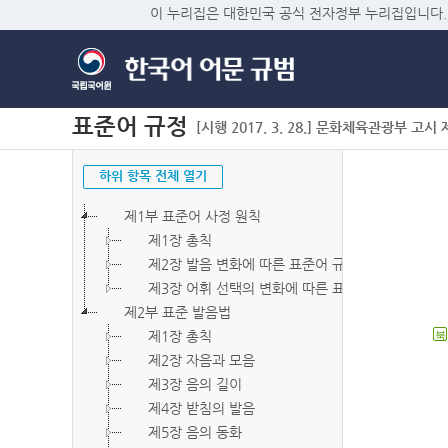
이 누리집은 대한민국 공식 전자정부 누리집입니다.
표준어 규정
[시행 2017. 3. 28.] 문화체육관광부 고시 제2
하위 항목 전체 열기
제1부 표준어 사정 원칙
제1장 총칙
제2장 발음 변화에 따른 표준어 규정
제3장 어휘 선택의 변화에 따른 표준어 규정
제2부 표준 발음법
제1장 총칙
북
제2장 자음과 모음
제3장 음의 길이
제4장 받침의 발음
제5장 음의 동화