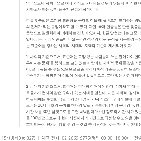
역적으로나 사회적으로 여러 가지로 나타나는 경우가 많은데, 이러한 여
시하고자 하는 것이 표준어 규정의 목적이다.
한글 맞춤법은 그러한 표준형을 문자로 적을 때 올바르게 표기하는 방법
의 전제가 되는 규정이라고 할 수 있다. 다만, 국어 언중들은 한글 맞춤
춤법으로 일원화하여 이해하는 경향이 있어서, 한글 맞춤법에는 표준어
있다. 이는 국어 언중들에게 실용적인 성격의 어문 규정을 제공하려는 
는 표준어를 정하는 사회적, 시대적, 지역적 기준이 제시되어 있다.
1. 사회적 기준으로서, 표준어는 교양 있는 사람들이 쓰는 언어여야 한다
루어지는 품위’를 뜻하므로 교양 있는 사람이란 사회적 품위를 갖춘 사람
어, 은어 등을 쓸 수는 있으므로 표준어의 사회적 기준은 상당히 느슨하다고
준어이기는 하되 언어 예절에 어긋난 말들이므로, 교양 있는 사람이라면
2. 시대적 기준으로서, 표준어는 현대의 언어여야 한다. 여기서 ‘현대
흐름에서 현재와 같은 구획에 있는 시대를 말한다. 다른 사회적, 경제적
하는 데에는 뚜렷한 객관적 기준이 없다. 20세기 초의 구어가 현대의 말
로서는 20세기 초의 구어를 현대의 말로 간주하기에 어려움이 있다. 한
시간 차를 30년 남짓으로 잡으면 넉넉잡아 100년 정도의 시간 차가 있
를 100년 전으로부터 현재 시점까지의 기간으로 규정할 수도 있을 것이다
호함 때문에 편의상 행할 수 있는 것일 뿐 객관적인 것은 아니다. ‘현대
3. 지역적 기준으로서, 표준어는 서울말이어야 한다. 이는 표준어의 공
154(방화3동 827)
대표 전화: 02-2669-9775(평일 09:00~18:00)
전송