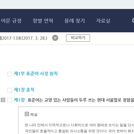
메인콘텐츠 바로가기
어문 규정
항별 연혁
용례 찾기
자료실
비교하기
017-13호(2017. 3. 28.)
제1부 표준어 사정 원칙
제1장 총칙
제1항
표준어는 교양 있는 사람들이 두루 쓰는 현대 서울말로 정함을
해설
한 나라 안에서 지역적으로나 사회적으로 여러 형태로 쓰이는 말을 단수
국민들의 효율적이고 통일된 의사소통을 위한 것이다. 국어 토박이 화자