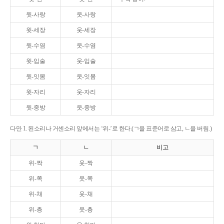
윗-사랑
웃-사랑
윗-세장
웃-세장
윗-수염
웃-수염
윗-입술
웃-입술
윗-잇몸
웃-잇몸
윗-자리
웃-자리
윗-중방
웃-중방
다만 1. 된소리나 거센소리 앞에서는 ‘위-’로 한다.(ㄱ을 표준어로 삼고, ㄴ을 버림.)
ㄱ
ㄴ
비고
위-짝
웃-짝
위-쪽
웃-쪽
위-채
웃-채
위-층
웃-층