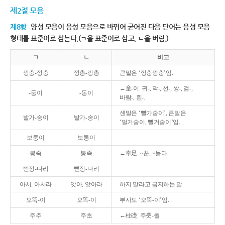
제2절 모음
제8항
양성 모음이 음성 모음으로 바뀌어 굳어진 다음 단어는 음성 모음
형태를 표준어로 삼는다.(ㄱ을 표준어로 삼고, ㄴ을 버림.)
ㄱ
ㄴ
비고
깡충-깡충
깡총-깡총
큰말은 ‘껑충껑충’임.
←童-이. 귀-, 막-, 선-, 쌍-, 검-,
-둥이
-동이
바람-, 흰-.
센말은 ‘빨가숭이’, 큰말은
발가-숭이
발가-송이
‘벌거숭이, 뻘거숭이’임.
보퉁이
보통이
봉죽
봉족
←奉足. ~꾼, ~들다.
뻗정-다리
뻗장-다리
아서, 아서라
앗아, 앗아라
하지 말라고 금지하는 말.
오뚝-이
오똑-이
부사도 ‘오뚝-이’임.
주추
주초
←柱礎. 주춧-돌.