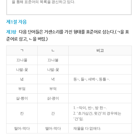
을 통해 표준어의 목록을 갱신하고 있다.
제1절 자음
제3항
다음 단어들은 거센소리를 가진 형태를 표준어로 삼는다.(ㄱ을 표
준어로 삼고, ㄴ을 버림.)
ㄱ
ㄴ
비고
끄나풀
끄나불
나팔-꽃
나발-꽃
녘
녁
동~, 들~, 새벽~, 동틀 ~.
부엌
부억
살-쾡이
삵-괭이
1. ~막이, 빈~, 방 한 ~.
칸
간
2. ‘초가삼간, 윗간’의 경우에는
‘간’임.
털어-먹다
떨어-먹다
재물을 다 없애다.