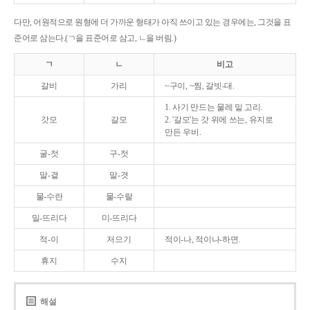
다만, 어원적으로 원형에 더 가까운 형태가 아직 쓰이고 있는 경우에는, 그것을 표
준어로 삼는다.(ㄱ을 표준어로 삼고, ㄴ을 버림.)
ㄱ
ㄴ
비고
갈비
가리
~구이, ~찜, 갈빗-대.
1. 사기 만드는 물레 밑 고리.
갓모
갈모
2. '갈모'는 갓 위에 쓰는, 유지로
만든 우비.
굴-젓
구-젓
말-곁
말-겻
물-수란
물-수랄
밀-뜨리다
미-뜨리다
적-이
저으기
적이-나, 적이나-하면.
휴지
수지
해설