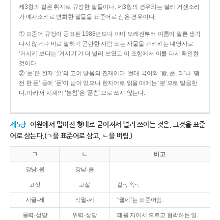
제3항과 같은 취지로 규정한 말들이나, 제3항의 경우와는 달리 거센소리
가 예사소리로 변화한 말들을 표준어로 삼은 경우이다.
① 표준어 규정이 공표된 1988년보다 이미 오래전부터 이름이 얼른 생각
나지 않거나 바로 말하기 곤란한 사람 또는 사물을 가리키는 대명사로
‘거시키’보다는 ‘거시기’가 더 널리 쓰였고 이 조항에서 이를 다시 확인한
것이다.
② ‘푼’은 한자 ‘分’의 고어 발음의 잔재이다. 현대 국어의 ‘할, 푼, 리’나 ‘땡
전 한 푼’ 등에 ‘푼’이 남아 있으나 한자어로 읽을 때에는 ‘분’으로 발음한
다. 따라서 시계의 ‘분침’은 ‘푼침’으로 쓰지 않는다.
제5항
어원에서 멀어진 형태로 굳어져서 널리 쓰이는 것은, 그것을 표준
어로 삼는다.(ㄱ을 표준어로 삼고, ㄴ을 버림.)
ㄱ
ㄴ
비고
강낭-콩
강남-콩
고삿
고샅
겉~, 속~.
사글-세
삭월-세
‘월세’는 표준어임.
울력-성당
위력-성당
떼를 지어서 으르고 협박하는 일.