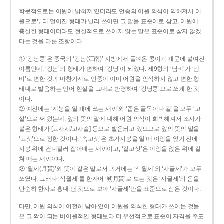
학문적으로는 어원이 밝혀져 있더라도 언중의 어원 의식이 약해져서 어
원으로부터 멀어진 형태가 널리 쓰이면 그 말을 표준어로 삼고, 어원에
충실한 형태이더라도 현실적으로 쓰이지 않는 말은 표준어로 삼지 않겠
다는 것을 다룬 조항이다.
① ‘강낭콩’은 중국의 ‘강남(江南)’ 지방에서 들여온 콩이기 때문에 붙여진
이름인데, ‘강남’의 형태가 변하여 ‘강낭’이 되었다. 제9항의 ‘남비’가 ‘냄
비’로 변한 것과 마찬가지로 언중이 이미 어원을 인식하지 않고 변한 형
태대로 발음하는 언어 현실을 그대로 반영하여 ‘강낭콩’으로 쓰게 한 것
이다.
② 예전에는 ‘지붕을 일 때에 쓰는 새끼’와 ‘좁은 골목이나 길’을 모두 ‘고
샅’으로 써 왔는데, 앞의 뜻의 말에 대해 어원 의식이 희박해져서 조사가
붙은 형태가 [고사시/고사슬] 등으로 발음되고 있으므로 앞의 뜻의 말을
‘고삿’으로 정한 것이다. ‘속고삿’은 초가지붕을 일 때 이엉을 얹기 전에
지붕 위에 건너질러 잡아매는 새끼이고, ‘겉고삿’은 이엉을 얹은 위에 걸
쳐 매는 새끼이다.
③ ‘월세(月貰)’와 뜻이 같은 말로서 과거에는 ‘삭월세’와 ‘사글세’가 모두
쓰였다. 그러나 ‘삭월세’를 한자어 ‘朔月貰’로 보는 것은 ‘사글세’의 음을
단순히 한자로 흉내 낸 것으로 보아 ‘사글세’만을 표준으로 삼은 것이다.
다만, 어원 의식이 여전히 남아 있어 어원을 의식한 형태가 쓰이는 것들
은 그 짝이 되는 비어원적인 형태보다 더 우선적으로 표준어 자격을 주도