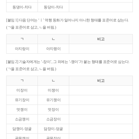
동댕이-치다
동당이-치다
[붙임 1] 다음 단어는 ‘ㅣ’ 역행 동화가 일어나지 아니한 형태를 표준어로 삼는다.
(ㄱ을 표준어로 삼고, ㄴ을 버림.)
ㄱ
ㄴ
비고
아지랑이
아지랭이
[붙임 2] 기술자에게는 ‘-장이’, 그 외에는 ‘-쟁이’가 붙는 형태를 표준어로 삼는다.
(ㄱ을 표준어로 삼고, ㄴ을 버림.)
ㄱ
ㄴ
비고
미장이
미쟁이
유기장이
유기쟁이
멋쟁이
멋장이
소금쟁이
소금장이
담쟁이-덩굴
담장이-덩굴
골목쟁이
골목장이