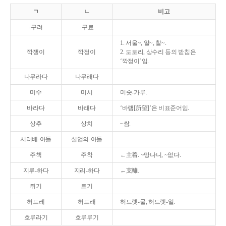
ㄱ
ㄴ
비고
-구려
-구료
1. 서울~, 알~, 찰~.
깍쟁이
깍정이
2. 도토리, 상수리 등의 받침은
‘깍정이’임.
나무라다
나무래다
미수
미시
미숫-가루.
바라다
바래다
‘바램[所望]’은 비표준어임.
상추
상치
~쌈.
시러베-아들
실업의-아들
주책
주착
←主着. ~망나니, ~없다.
지루-하다
지리-하다
←支離.
튀기
트기
허드레
허드래
허드렛-물, 허드렛-일.
호루라기
호루루기