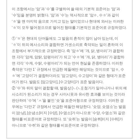
이 조항에서는 ‘암’과 ‘수’를 구별하여 쓸 때의 기본적 표준어는 ‘암’과
‘수’임을 분명히 밝혔다. ‘암’과 ‘수’는 역사적으로 ‘암ㅎ, 수ㅎ’과 같이
‘ㅎ’을 맨 마지막 음으로 가지고 있는 말이었으나 현대에 와서는 이러한
‘ㅎ’이 모두 떨어졌으므로 떨어진 형태를 기본적인 표준어로 규정하였다.
① ‘ㅎ’은 현대의 단어들에도 그 발음의 흔적이 많이 남아 있는데, 이
‘ㅎ’이 뒤의 예사소리와 결합하면 거센소리로 축약되는 일이 흔하여 이
조항에서 부가적으로 규정하였다. 즉 ‘암ㅎ’에 ‘개, 닭, 병아리’가 결합하
면 각각 ‘암캐, 암탉, 암평아리’가 되고 ‘수ㅎ’에 ‘개, 닭, 병아리’가 결합하
면 각각 ‘수캐, 수탉, 수평아리’가 되는 언어 현실을 존중하였다. 이러한
축약은 ‘다만 1’ 규정에서 언급한 예들에만 해당되는 것이므로 ‘암ㅎ, 수
ㅎ’에 ‘고양이’가 결합하더라도 ‘암고양이, 수고양이’와 같은 형태가 표준
어가 된다. 발음도 [암고양이], [수고양이]가 표준 발음이다.
② ‘수’와 뒤의 말이 결합할 때, 발음상 [ㄴ(ㄴ)] 첨가가 일어나거나 뒤의 예
사소리가 된소리가 되는 경우 사이시옷과 유사한 효과를 보이는 것이라
판단하여 ‘수’에 ‘ㅅ’을 붙인 ‘숫’을 표준어형으로 규정하였다. 이러한 경
우에는 ‘다만 2’ 규정에서 언급한 예들만 해당한다. ‘숫양, 숫염소’는 발음
이 [순냥], [순념소]이지 [수양], [수염소]가 아니므로 ‘수양, 수염소’와 같은
형태를 비표준어로 규정하였다. 또 ‘숫쥐’는 발음이 [숟쮜]이지 [수쥐]가
아니므로 ‘수쥐’와 같은 형태를 비표준어로 규정하였다.