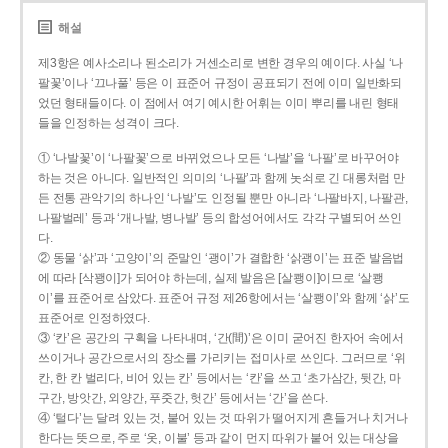
해설
제3항은 예사소리나 된소리가 거센소리로 변한 경우의 예이다. 사실 ‘나
팔꽃’이나 ‘끄나풀’ 등은 이 표준어 규정이 공표되기 전에 이미 일반화되
었던 형태들이다. 이 점에서 여기 예시한 어휘는 이미 뿌리를 내린 형태
들을 인정하는 성격이 크다.
① ‘나발꽃’이 ‘나팔꽃’으로 바뀌었으나 모든 ‘나발’을 ‘나팔’로 바꾸어야
하는 것은 아니다. 일반적인 의미의 ‘나팔’과 함께 놋쇠로 긴 대롱처럼 만
든 전통 관악기의 하나인 ‘나발’도 인정될 뿐만 아니라 ‘나팔바지, 나팔관,
나팔벌레’ 등과 ‘개나발, 병나발’ 등의 합성어에서도 각각 구별되어 쓰인
다.
② 동물 ‘삵’과 ‘고양이’의 준말인 ‘괭이’가 결합한 ‘삵괭이’는 표준 발음법
에 따라 [삭꽹이]가 되어야 하는데, 실제 발음은 [살쾡이]이므로 ‘살쾡
이’를 표준어로 삼았다. 표준어 규정 제26항에서는 ‘살쾡이’와 함께 ‘삵’도
표준어로 인정하였다.
③ ‘칸’은 공간의 구획을 나타내며, ‘간(間)’은 이미 굳어진 한자어 속에서
쓰이거나 공간으로서의 장소를 가리키는 접미사로 쓰인다. 그러므로 ‘위
칸, 한 칸 벌리다, 비어 있는 칸’ 등에서는 ‘칸’을 쓰고 ‘초가삼간, 뒷간, 마
구간, 방앗간, 외양간, 푸줏간, 헛간’ 등에서는 ‘간’을 쓴다.
④ ‘털다’는 달려 있는 것, 붙어 있는 것 따위가 떨어지게 흔들거나 치거나
한다는 뜻으로, 주로 ‘옷, 이불’ 등과 같이 먼지 따위가 붙어 있는 대상을