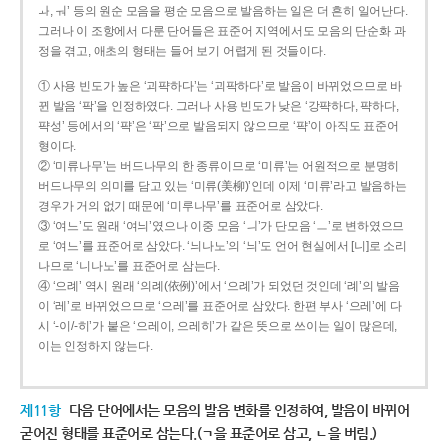
ㅘ, ㅝ’ 등의 원순 모음을 평순 모음으로 발음하는 일은 더 흔히 일어난다.
그러나 이 조항에서 다룬 단어들은 표준어 지역에서도 모음의 단순화 과
정을 겪고, 애초의 형태는 들어 보기 어렵게 된 것들이다.
① 사용 빈도가 높은 ‘괴퍅하다’는 ‘괴팍하다’로 발음이 바뀌었으므로 바
뀐 발음 ‘팍’을 인정하였다. 그러나 사용 빈도가 낮은 ‘강퍅하다, 퍅하다,
퍅성’ 등에서의 ‘퍅’은 ‘팍’으로 발음되지 않으므로 ‘퍅’이 아직도 표준어
형이다.
② ‘미류나무’는 버드나무의 한 종류이므로 ‘미류’는 어원적으로 분명히
버드나무의 의미를 담고 있는 ‘미류(美柳)’인데 이제 ‘미류’라고 발음하는
경우가 거의 없기 때문에 ‘미루나무’를 표준어로 삼았다.
③ ‘여느’도 원래 ‘여늬’였으나 이중 모음 ‘ㅢ’가 단모음 ‘ㅡ’로 변하였으므
로 ‘여느’를 표준어로 삼았다. ‘늬나노’의 ‘늬’도 언어 현실에서 [니]로 소리
나므로 ‘니나노’를 표준어로 삼는다.
④ ‘으례’ 역시 원래 ‘의례(依例)’에서 ‘으례’가 되었던 것인데 ‘례’의 발음
이 ‘레’로 바뀌었으므로 ‘으레’를 표준어로 삼았다. 한편 부사 ‘으레’에 다
시 ‘-이/-히’가 붙은 ‘으레이, 으레히’가 같은 뜻으로 쓰이는 일이 많은데,
이는 인정하지 않는다.
제11항
다음 단어에서는 모음의 발음 변화를 인정하여, 발음이 바뀌어
굳어진 형태를 표준어로 삼는다.(ㄱ을 표준어로 삼고, ㄴ을 버림.)