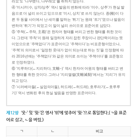
라요’도 ‘나무랬다, 나무래요’를 취하지 않는다.
④ ‘미시/미수, 상치/상추’ 역시 발음의 변화에 따라 ‘미수, 상추’가 현실 발
음으로 더 널리 쓰이고 있으므로 ‘미시, 상치’로 쓰지 않는다. 종(種)이 다
른 두 동물 사이에서 난 새끼를 말하는 ‘튀기’는 원래 ‘트기’였으나 발음이
변하여 ‘튀기’가 되었고 이 말이 널리 쓰이므로 표준어로 삼았다.
⑤ ‘주책(←주착, 主着)’은 한자어 형태를 버리고 변한 형태를 취한 것이
다. 그런데 ‘주착’이 원래 일정하게 자리 잡힌 주장이나 판단력이라는 뜻
이었으므로 ‘주책없다’가 표준어이고 ‘주책이다’는 비표준형이었으나,
‘주책’의 의미로서 ‘일정한 줏대가 없이 되는대로 하는 짓’을 인정함에 따
라 2016년에는 ‘주책없다’와 같은 의미로 쓰이는 ‘주책이다’를 표준형으
로 인정하였다.
⑥ ‘지루하다(←지리하다, 支離--)’ 역시 한자어 어원의 형태를 버리고 변
한 형태를 취한 것이다. 그러나 ‘지리멸렬(支離滅裂)’에서는 ‘지리’가 유지
되고 있다.
⑦ ‘시러베아들(←실업의아들), 허드레(←허드래), 호루라기(←호루루
기)’ 역시 변화된 후의 현실 발음을 반영한 표준어이다.
제12항
‘웃-’ 및 ‘윗-’은 명사 ‘위’에 맞추어 ‘윗-’으로 통일한다.(ㄱ을 표준
어로 삼고, ㄴ을 버림.)
ㄱ
ㄴ
비고