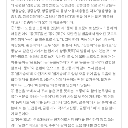
와 관련된 ‘강중강중, 깡쭝깡쭝’도 ‘강종강종, 깡쫑깡쫑’으로 쓰지 않는다.
‘깡충깡충, 강중강중, 깡쭝깡쭝’의 음성 모음 대응형은 각각 ‘껑충껑충, 겅
중겅중, 껑쭝껑쭝’이다. 그러나 ‘ 껑충하다’와 짝을 이루는 말은 ‘깡총하
다’로서 ‘깡충하다’가 오히려 비표준어이다.
② ‘-동이’도 음성 모음화를 인정하여 ‘-둥이’를 표준어로 삼았다. ‘-둥이’의
어원은 아이 ‘동(童)’을 쓴 ‘동이(童-)’이지만 현실 발음에서 멀어진 것으로
인정되어 ‘-둥이’를 표준으로 삼았다. 그에 따라 ‘귀둥이, 막둥이, 쌍둥이,
바람둥이, 흰둥이’에서 모두 ‘-둥이’를 쓴다. 다만, ‘쌍둥이’와는 별개로 ‘쌍
동밤’과 같은 단어에서는 한자어 ‘쌍동(雙童)’의 발음이 살아 있는 것으로
판단되므로 ‘쌍둥밤’으로 쓰지 않는다. 또 살이 올라 보드랍고 통통한 아
이를 뜻하는 ‘옴포동이’는 ‘옴포동하다’의 어근 ‘옴포동’에 ‘-이’가 결합된
말로서 ‘-둥이’와 관련이 없으므로 ‘옴포둥이’와 같이 쓰지 않는다.
③ ‘발가숭이’와 마찬가지로 ‘빨가숭이’도 양성 모음 뒤에 음성 모음이 결
합한 형태를 표준어로 삼는다. 이에 대응하는 짝은 ‘벌거숭이, 뻘거숭
이’이다. 그러나 ‘애송이’는 ‘애숭이’를 인정하지 않는다.
④ 물건을 보에 싸서 꾸려 놓은 것을 뜻하는 ‘보퉁이’와 함께 눈두덩의 불
룩한 부분을 뜻하는 ‘눈퉁이’나 미련한 사람을 낮추어 가리키는 ‘미련퉁
이’ 등에서도 ‘-퉁이’를 쓴다. 그러나 ‘고집통이, 골통이’에서는 ‘통이’를 쓰
는데, 이는 ‘고집통이, 골통이’가 각각 ‘고집통’, ‘골통’에 ‘-이’가 붙은 말이
기 때문이다.
⑤ ‘봉족(奉足), 주초(柱礎)’는 한자어로서의 형태를 인식하지 않고 쓰는
것이 일반적이므로 ‘봉죽, 주추’와 같이 음성 모음 형태를 인정했다.