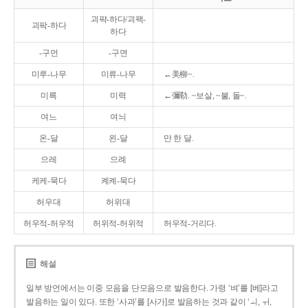
괴퍅-하다/괴팩-
괴팍-하다
하다
-구먼
-구면
미루-나무
미류-나무
←美柳~.
미륵
미력
←彌勒. ~보살, ~불, 돌~.
여느
여늬
온-달
왼-달
만 한 달.
으레
으례
케케-묵다
켸켸-묵다
허우대
허위대
허우적-허우적
허위적-허위적
허우적-거리다.
해설
일부 방언에서는 이중 모음을 단모음으로 발음한다. 가령 ‘벼’를 [베]라고
발음하는 일이 있다. 또한 ‘사과’를 [사가]로 발음하는 것과 같이 ‘ㅚ, ㅟ,