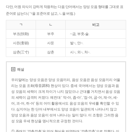
다만, 어원 의식이 강하게 작용하는 다음 단어에서는 양성 모음 형태를 그대로 표
준어로 삼는다.(ㄱ을 표준어로 삼고, ㄴ을 버림.)
ㄱ
ㄴ
비고
부조(扶助)
부주
~금, 부좃-술.
사돈(査頓)
사둔
밭~, 안~.
삼촌(三寸)
삼춘
시~, 외~, 처~.
해설
우리말에는 양성 모음은 양성 모음끼리, 음성 모음은 음성 모음끼리 어울
리는 모음 조화(母音調和) 현상이 있다. 중세 국어에서는 양성 모음과 음
성 모음의 세력이 크게 차이가 나지 않았으나 근대를 거치면서 음성 모음
의 세력이 급격히 커졌다. 예컨대 ‘ 막-아, 좁-아’, ‘접-어, 굽-어, 재-어, 세-
어, 괴-어, 쥐-어’ 등의 어미 활용에서도 음성 모음의 우세를 확인할 수 있
다. 심지어는 한 단어 내부에서도 양성 모음이 일관되게 나타나지 않고
양성 모음과 음성 모음이 섞여 나타나는 일이 많다. 이 조항은 그러한 음
성 모음 우세 현상을 명시적으로 규정한 것이다.
① 종래의 ‘깡총깡총’은 언어 현실을 반영하여 ‘깡충깡충’으로 정했다. 이