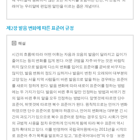
해 우리말에 동화되지 않은 모든 외국어를 포함하는 반면, 이 조항의 ‘외
래어’는 우리말에 편입된 말만을 이르는 좁은 개념이다.
제2장 발음 변화에 따른 표준어 규정
해설
시간의 흐름에 따라 어떤 어휘는 자음과 모음의 발음이 달라지고 길이가
줄어드는 등의 변화를 입게 된다. 어문 규범을 자주 바꾸는 것은 바람직
하지 않으므로 발음에 다소의 변화를 입어도 표준어를 곧바로 바꾸지는
않지만, 발음 변화의 정도가 심하거나 발음이 변한 지 오래되어 대부분의
교양 있는 서울 지역 사람들이 바뀐 발음으로 말을 하는 경우에는 표준어
를 새로이 정하게 된다. 발음 변화에 따라 새로이 표준어를 정하는 방법
에는 두 가지가 있다. 발음이 바뀐 후의 말만 인정하는 방법과 바뀌기 전
의 말과 바뀐 후의 말을 모두 인정하는 방법이다. 앞엣것에 따르면 단수
표준어, 뒤엣것에 따르면 복수 표준어가 된다. 원칙적으로는 언어가 변화
하였으면 단수 표준어로 정해야 하겠으나, 언어의 변화에는 대부분 긴 시
간의 과도기가 있으므로 복수 표준어로 정하는 경우도 있다. 사회가 언어
의 규범적 사용을 점차 유연하게 인식하게 됨에 따라 복수 표준어 역시
점차 확대되고 있다. 이를 반영하여 국립국어원에서는 2011년을 시작으
로 표준어 추가 목록을 발표하고 있고, “표준국어대사전”의 수정ㆍ보완