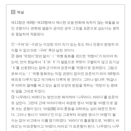
해설
제11항은 제8항~제10항에서 제시한 모음 변화에 속하지 않는 예들을 보
인 조항이다. 변화된 발음이 굳어진 경우 그것을 표준으로 삼는다는 원칙
은 동일하게 적용된다.
① ‘-구려’와 ‘-구료’는 미묘한 의미 차가 있는 듯도 하나 언중이 분명히 의
식할 수 없으므로 ‘-구려’ 쪽만 살린 것이다.
② 원래 ‘깍정이’였던 말이 ‘ㅣ’ 역행 동화를 겪으면 ‘깍젱이’가 되어야 하
는데, 언어 현실에서 ‘ㅐ’와 ‘ㅔ’가 발음으로 뚜렷이 구별되지 않고 표기상
‘ㅐ’를 선호한다는 점에 근거하여 표준어를 ‘깍쟁이’로 정하였다. 그럼으
로써 이는 ‘ㅣ’ 역행 동화와는 직접 관련이 없어진 표준어가 되어 제9항의
예외로 다루지 않고 여기에서 다루게 된 것이다. 그러나 밤나무, 떡갈나
무 따위의 열매를 싸고 있는 술잔 모양의 받침을 뜻하는 ‘깍정이’는 원래
의 말을 그대로 두었다.
③ ‘나무래다, 바래다’는 방언으로 해석하여 ‘나무라다, 바라다’를 표준어
로 삼았다. 그런데 근래 ‘바라다’에서 파생된 명사 ‘바람’을 ‘바램’으로 잘
못 쓰는 경향이 있다. ‘바람[風]’과의 혼동을 피하려는 심리 때문인 듯하
다. 그러나 동사가 ‘바라다’인 이상 그로부터 파생된 명사가 ‘바램’이 될
수는 없어 비고에서 이를 명기하였다. ‘바라다’의 활용형으로, ‘바랬다, 바
래요’는 비표준형이고 ‘바랐다, 바라요’가 표준형이 된다. ‘나무랐다, 나무