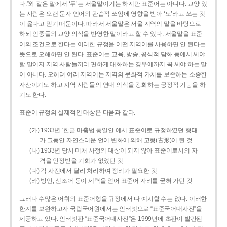
다.”와 같은 말에서 ‘두’는 서울말이기는 하지만 표준어는 아니다. 교양 있
는 사람은 오랜 문자 언어의 관습적 쓰임에 영향을 받아 ‘도’라고 쓰는 것
이 옳다고 믿기 때문이다. 따라서 서울말은 서울 지역의 말을 바탕으로
하되 언중들의 교양 의식을 반영한 말이라고 할 수 있다. 서울말을 표준
어의 조건으로 한다는 이러한 규정을 어떤 지역어를 사용하면 안 된다는
뜻으로 오해하면 안 된다. 표준어는 교육, 방송, 공식적 담화 등에서 써야
할 말이지 지역 사람들끼리 편하게 대화하는 경우에까지 꼭 써야 하는 말
이 아니다. 오히려 여러 지역어는 지역의 문화적 가치를 보존하는 소중한
자산이기도 하고 지역 사람들의 연대 의식을 강화하는 긍정적 기능을 하
기도 한다.
표준어 규정의 실제적인 대상은 다음과 같다.
(가) 1933년 ‘한글 마춤법 통일안’에서 표준어로 규정하였던 형태
가 그동안 자연스러운 언어 변화에 의해 고형(古形)이 된 것
(나) 1933년 당시 미처 사정의 대상이 되지 않아 표준어로서의 자
격을 인정받을 기회가 없었던 것
(다) 각 사전에서 달리 처리하여 정리가 필요한 것
(라) 방언, 신조어 등이 세력을 얻어 표준어 자리를 굳혀 가던 것
그러나 수많은 어휘의 표준어형을 규정에서 다 예시할 수는 없다. 이러한
한계를 보완하고자 국립국어원에서는 인터넷으로 “표준국어대사전”을
제공하고 있다. 인터넷판 “표준국어대사전”은 1999년에 초판이 발간된