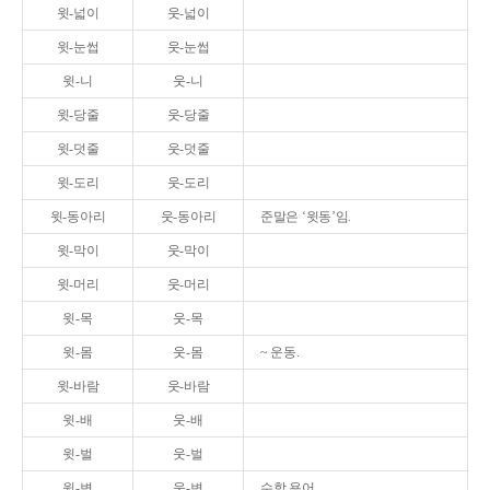
윗-넓이
웃-넓이
윗-눈썹
웃-눈썹
윗-니
웃-니
윗-당줄
웃-당줄
윗-덧줄
웃-덧줄
윗-도리
웃-도리
윗-동아리
웃-동아리
준말은 ‘윗동’임.
윗-막이
웃-막이
윗-머리
웃-머리
윗-목
웃-목
윗-몸
웃-몸
~ 운동.
윗-바람
웃-바람
윗-배
웃-배
윗-벌
웃-벌
윗-변
웃-변
수학 용어.