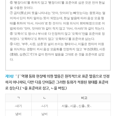
⑥ ‘뻗장다리’를 취하지 않고 ‘뻗정다리’를 표준어로 삼은 것은 언어 현실
을 수용한 것이다.
⑦ 금지(禁止)의 뜻을 나타내는 ‘앗아, 앗아라’는 빼앗는다는 원뜻과는 멀
어져서 단지 하지 말라는 뜻이 되었는데, 현실 발음에 따라 음성 모음 형
태를 취하여 ‘아서, 아서라’로 한 것이다. 어원 의식이 희박해졌으므로 어
법에 따라 ‘앗어, 앗어라’와 같이 적지 않고 ‘아서, 아서라’와 같이 적는다.
⑧ ‘오똑이’도 명사나 부사로 다 인정하지 않고 ‘오뚝이’만을 표준어로 정
하였다. ‘오똑하다’도 취하지 않고 ‘오뚝하다’를 표준어로 삼는다.
⑨ 다만, ‘부주, 사둔, 삼춘’은 널리 쓰이는 형태이나, 이들은 한자어 어원
을 의식하는 경향이 커서 음성 모음화를 인정하지 않고 ‘부조(扶助), 사돈
(査頓), 삼촌(三寸)’과 같이 한자어 발음을 그대로 쓴 것을 표준어로 삼았
다.
제9항
‘ㅣ’ 역행 동화 현상에 의한 발음은 원칙적으로 표준 발음으로 인정
하지 아니하되, 다만 다음 단어들은 그러한 동화가 적용된 형태를 표준어
로 삼는다.(ㄱ을 표준어로 삼고, ㄴ을 버림.)
ㄱ
ㄴ
비고
-내기
-나기
서울-, 시골-, 신출-, 풋-.
냄비
남비