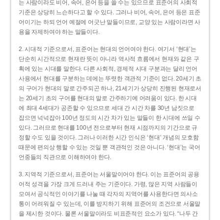
는 사람이라도 비어, 속어, 은어 등을 쓸 수는 있으므로 표준어의 사회적
기준은 상당히 느슨하다고 할 수 있다. 그러나 비어, 속어, 은어 등은 표준
어이기는 하되 언어 예절에 어긋난 말들이므로, 교양 있는 사람이라면 사
용을 자제하여야 하는 말들이다.
2. 시대적 기준으로서, 표준어는 현대의 언어여야 한다. 여기서 ‘현대’는
단순히 시간적으로 현재란 뜻이 아니라 역사적 흐름에서 현재와 같은 구
획에 있는 시대를 말한다. 다른 사회적, 경제적 시대 구분과는 달리 언어
사용에서 현대를 구분하는 데에는 뚜렷한 객관적 기준이 없다. 20세기 초
의 구어가 현대의 말로 간주되곤 하나, 21세기가 상당히 진행된 현재로서
는 20세기 초의 구어를 현대의 말로 간주하기에 어려움이 있다. 한 시대
에 최대 4세대가 공존할 수 있으므로 세대 간 시간 차를 30년 남짓으로
잡으면 넉넉잡아 100년 정도의 시간 차가 있는 말들이 한 시대에 쓰일 수
있다. 그러므로 현대를 100년 전으로부터 현재 시점까지의 기간으로 규
정할 수도 있을 것이다. 그러나 이러한 시간 인식은 ‘현대’ 개념의 모호함
때문에 편의상 행할 수 있는 것일 뿐 객관적인 것은 아니다. ‘현대’는 국어
언중들의 직관으로 이해하여야 한다.
3. 지역적 기준으로서, 표준어는 서울말이어야 한다. 이는 표준어의 공용
어적 성격을 가장 크게 드러내 주는 기준이다. 가령, 많은 지역 사람들이
모여서 공식적인 이야기를 나눌 때 각자의 지역어를 사용한다면 의사소
통이 어려워질 수 있는데, 이를 방지하기 위해 표준어의 조건으로 서울말
을 제시한 것이다. 물론 서울말이라도 비표준적인 요소가 있다. “나두 간