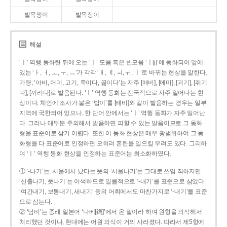
발목쟁이
발목장이
해설
‘ㅣ’ 역행 동화란 뒤에 오는 ‘ㅣ’ 모음 혹은 반모음 ‘ㅣ[j]’에 동화되어 앞에
있는 ‘ㅏ, ㅓ, ㅗ, ㅜ, ㅡ’가 각각 ‘ㅐ, ㅔ, ㅚ, ㅟ, ㅣ’로 바뀌는 현상을 말한다.
가령, ‘아비, 어미, 고기, 죽이다, 끓이다’는 자주 [애비], [에미], [괴기], [쥐기
다], [끼리다]로 발음된다. ‘ㅣ’ 역행 동화는 전국적으로 자주 일어나는 현
상이다. 체언에 조사가 붙은 ‘밥이’를 [배비]와 같이 발음하는 경우는 일부
지역에 국한되어 있으나, 한 단어 안에서는 ‘ㅣ’ 역행 동화가 자주 일어난
다. 그러나 대부분 주의해서 발음하면 피할 수 있는 발음이므로 그 동화
형을 표준어로 삼기 어렵다. 또한 이 동화 현상은 매우 광범위하여 그 동
화형을 다 표준어로 인정하면 오히려 혼란을 일으킬 우려도 있다. 그리하
여 ‘ㅣ’ 역행 동화 현상을 인정하는 표준어는 최소화하였다.
① ‘-나기’는, 서울에서 났다는 뜻의 ‘서울나기’는 그대로 쓰임 직하지만
‘신출나기, 풋나기’는 어색하므로 일률적으로 ‘-내기’를 표준으로 삼았다.
‘여간내기, 보통내기, 새내기’ 등의 어휘에서도 마찬가지로 ‘-내기’를 표준
으로 삼는다.
② ‘남비’는 종래 일본어 ‘나베[鍋]’에서 온 말이라 하여 원형을 의식해서
처리했던 것이나, 현대에는 어원 의식이 거의 사라졌다. 따라서 제5항에