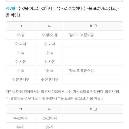
제7항
수컷을 이르는 접두사는 '수-'로 통일한다.(ㄱ을 표준어로 삼고, ㄴ
을 버림.)
ㄱ
ㄴ
비고
수-꿩
수-퀑/숫-꿩
'장끼'도 표준어임.
수-나사
숫-나사
수-놈
숫-놈
수-사돈
숫-사돈
수-소
숫-소
'황소'도 표준어임.
수-은행나무
숫-은행나무
다만 1. 다음 단어에서는 접두사 다음에서 나는 거센소리를 인정한다. 접두사 '암-
'이 결합되는 경우에도 이에 준한다.(ㄱ을 표준어로 삼고, ㄴ을 버림.)
ㄱ
ㄴ
비고
수-캉아지
숫-강아지
수-캐
숫-개