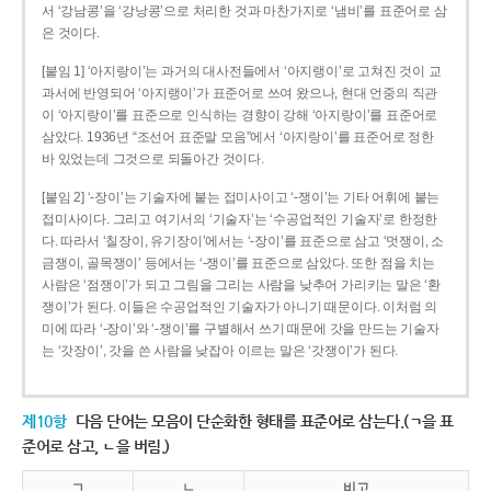
서 ‘강남콩’을 ‘강낭콩’으로 처리한 것과 마찬가지로 ‘냄비’를 표준어로 삼
은 것이다.
[붙임 1] ‘아지랑이’는 과거의 대사전들에서 ‘아지랭이’로 고쳐진 것이 교
과서에 반영되어 ‘아지랭이’가 표준어로 쓰여 왔으나, 현대 언중의 직관
이 ‘아지랑이’를 표준으로 인식하는 경향이 강해 ‘아지랑이’를 표준어로
삼았다. 1936년 “조선어 표준말 모음”에서 ‘아지랑이’를 표준어로 정한
바 있었는데 그것으로 되돌아간 것이다.
[붙임 2] ‘-장이’는 기술자에 붙는 접미사이고 ‘-쟁이’는 기타 어휘에 붙는
접미사이다. 그리고 여기서의 ‘기술자’는 ‘수공업적인 기술자’로 한정한
다. 따라서 ‘칠장이, 유기장이’에서는 ‘-장이’를 표준으로 삼고 ‘멋쟁이, 소
금쟁이, 골목쟁이’ 등에서는 ‘-쟁이’를 표준으로 삼았다. 또한 점을 치는
사람은 ‘점쟁이’가 되고 그림을 그리는 사람을 낮추어 가리키는 말은 ‘환
쟁이’가 된다. 이들은 수공업적인 기술자가 아니기 때문이다. 이처럼 의
미에 따라 ‘-장이’와 ‘-쟁이’를 구별해서 쓰기 때문에 갓을 만드는 기술자
는 ‘갓장이’, 갓을 쓴 사람을 낮잡아 이르는 말은 ‘갓쟁이’가 된다.
제10항
다음 단어는 모음이 단순화한 형태를 표준어로 삼는다.(ㄱ을 표
준어로 삼고, ㄴ을 버림.)
ㄱ
ㄴ
비고