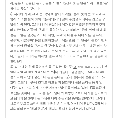
이, 돐을’의 발음인 [돌씨], [돌쓸]이 언어 현실에 있는 발음이 아니므로 ‘돌’
하나로 통합한 것이다.
② 과거에 ‘두째, 세째’는 ‘첫째’와 함께 차례를, ‘둘째, 셋째’는 ‘하나째’와
함께 ‘사과를 벌써 셋째 먹는다’에서와 같이 수량을 나타내는 것으로 구
별하여 써 왔다. 그러나 언어 현실에서 이와 같은 구별은 인위적인 것이
라고 판단되어 ‘둘째, 셋째’로 통합한 것이다. 따라서 ‘두째, 세째, 네째’와
같은 표현은 잘못된 것이다. 다만, ‘두째’가 다른 수 뒤에 오는 ‘열두째, 스
물두째, 서른두째’ 등은 인정하였는데, 이는 받침 ‘ㄹ’ 발음이 분명히 탈락
하는 언어 현실을 근거로 한 것이다. 순서가 첫 번째나 두 번째쯤 되는 차
례를 나타내는 ‘한두째’에서도 ‘두째’로 쓴다. 그러나 이에도 예외가 있는
데, 드물게 쓰이기는 하지만 ‘열두 개째’의 의미로 쓰일 때에는 ‘열둘째’가
인정된다.
③ ‘빌다’에는 원래 물건 따위를 구걸한다는 뜻
과 신
(
밥을 빌러 다니다)
예
이나 사람 따위에 간청한다는 뜻
, 그리고 나중에
(
하늘에 소원을 빌다)
예
갚기로 하고 남의 물건이나 돈을 쓴다는 뜻
이 있
(
친구에게 돈을 빌다)
예
었다. 그런데 나중에 갚기로 하고 남의 물건이나 돈을 쓴다는 뜻의 ‘빌
다’는 ‘빌리다’로 형태가 바뀜에 따라 ‘빌다’를 버리고 ‘빌리다’를 표준어
로 삼은 것이다. ‘빌리다’는 원래 ‘빌다’의 피동형으로서 대가를 받기로 하
고 남에게 물건이나 돈 따위를 내어 주는 것을 뜻하는 말이었다. 그러나
새로운 뜻으로 쓰임에 따라 원래의 의미는 잃어버리게 되었다. 그래서 원
래의 의미로는 ‘빌려주다’가 ‘빌리다’를 대신하여 쓰이게 되었다.