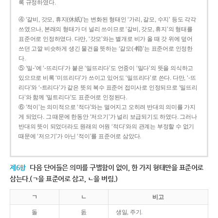
록 규정하였다.
④ ‘갈비, 갓모, 휴지(休紙)’는 변화된 형태인 ‘가리, 갈모, 수지’ 등도 각각
쓰였으나, 본래의 형태가 더 널리 쓰이므로 ‘갈비, 갓모, 휴지’의 형태를
표준어로 인정하였다. 다만, ‘갓모’와는 별개로 비가 올 때 갓 위에 덮어
쓰던 고깔 비슷하게 생긴 물건을 뜻하는 ‘갈모(-帽)’는 표준어로 인정한
다.
⑤ ‘밀-’에 ‘-뜨리다’가 붙은 ‘밀뜨리다’도 언중이 ‘밀다’의 뜻을 의식하고
있으므로 비록 ‘미뜨리다’가 쓰이고 있어도 ‘밀뜨리다’로 쓴다. 다만, ‘-뜨
리다’와 ‘-트리다’가 같은 뜻의 복수 표준어 접미사로 인정되므로 ‘밀뜨리
다’와 함께 ‘밀트리다’도 표준어로 인정된다.
⑥ ‘적이’는 의미적으로 ‘적다’와는 멀어지고 오히려 반대의 의미를 가지
게 되었다. 그 때문에 한동안 ‘저으기’가 널리 보급되기도 하였다. 그러나
반대의 뜻이 되었더라도 원래의 어원 ‘적다’와의 관계는 부정할 수 없기
때문에 ‘저으기’가 아닌 ‘적이’를 표준어로 삼았다.
제6항
다음 단어들은 의미를 구별함이 없이, 한 가지 형태만을 표준어로
삼는다.(ㄱ을 표준어로 삼고, ㄴ을 버림.)
ㄱ
ㄴ
비고
돌
돐
생일, 주기.