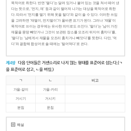
목적어로 취한다. 반면 ‘떨다’는 달려 있거나 붙어 있는 것을 쳐서 떼어 낸
다는 뜻으로, ‘먼지, 재’ 등과 같이 떨어져 나가는 대상을 목적어로 취한
다. 따라서 ‘먼지를 떨기 위해 옷을 털다’와 같이 쓸 수 있다. 이러한 쓰임
을 고려하면 ‘재떨이, 먼지떨이’가 올바른 표기가 된다. 그러나 ‘재물’이
목적어로 쓰이는 경우에는 유사한 의미로도 쓰인다. ‘털다’는 ‘남이 가진
재물을 몽땅 빼앗거나 그것이 보관된 장소를 모조리 뒤지어 훔치다’를,
‘떨다’는 ‘남에게서 재물을 모조리 훔치거나 빼앗다’를 뜻한다. 다만, ‘먹
다’와 결합해 합성어로 쓸 때에는 ‘털어먹다’로 쓴다.
제4항
다음 단어들은 거센소리로 나지 않는 형태를 표준어로 삼는다.(ㄱ
을 표준어로 삼고, ㄴ을 버림.)
ㄱ
ㄴ
비고
가을-갈이
가을-카리
거시기
거시키
분침
푼침
해설