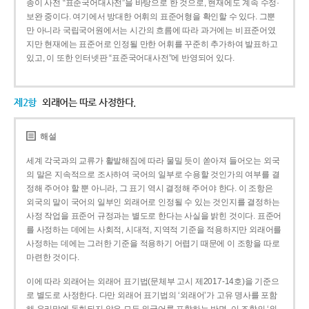
종이 사전 “표준국어대사전”을 바탕으로 한 것으로, 현재에도 계속 수정·
보완 중이다. 여기에서 방대한 어휘의 표준어형을 확인할 수 있다. 그뿐
만 아니라 국립국어원에서는 시간의 흐름에 따라 과거에는 비표준어였
지만 현재에는 표준어로 인정될 만한 어휘를 꾸준히 추가하여 발표하고
있고, 이 또한 인터넷판 “표준국어대사전”에 반영되어 있다.
제2항
외래어는 따로 사정한다.
해설
세계 각국과의 교류가 활발해짐에 따라 물밀 듯이 쏟아져 들어오는 외국
의 말은 지속적으로 조사하여 국어의 일부로 수용할 것인가의 여부를 결
정해 주어야 할 뿐 아니라, 그 표기 역시 결정해 주어야 한다. 이 조항은
외국의 말이 국어의 일부인 외래어로 인정될 수 있는 것인지를 결정하는
사정 작업을 표준어 규정과는 별도로 한다는 사실을 밝힌 것이다. 표준어
를 사정하는 데에는 사회적, 시대적, 지역적 기준을 적용하지만 외래어를
사정하는 데에는 그러한 기준을 적용하기 어렵기 때문에 이 조항을 따로
마련한 것이다.
이에 따라 외래어는 외래어 표기법(문체부 고시 제2017-14호)을 기준으
로 별도로 사정한다. 다만 외래어 표기법의 ‘외래어’가 고유 명사를 포함