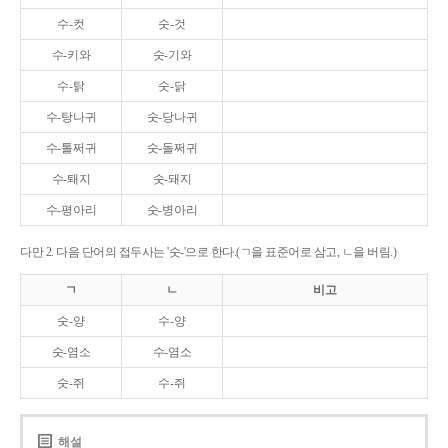
수-컷
숫-것
수-키와
숫-기와
수-탉
숫-닭
수-탕나귀
숫-당나귀
수-톨쩌귀
숫-돌쩌귀
수-퇘지
숫-돼지
수-평아리
숫-병아리
다만 2. 다음 단어의 접두사는 '숫-'으로 한다.(ㄱ을 표준어로 삼고, ㄴ을 버림.)
ㄱ
ㄴ
비고
숫-양
수-양
숫-염소
수-염소
숫-쥐
수-쥐
해설