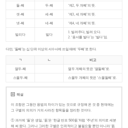
둘-째
두-째
‘제2, 두 개째’의 뜻.
셋-째
세-째
‘제3, 세 개째’의 뜻.
넷-째
네-째
‘제4, 네 개째’의 뜻.
1. 빌려주다, 빌려 오다.
빌리다
빌다
2. ‘용서를 빌다’는 ‘빌다’임.
다만, ‘둘째’는 십 단위 이상의 서수사에 쓰일 때에 ‘두째’로 한다.
ㄱ
ㄴ
비고
열두-째
열두 개째의 뜻은 ‘열둘째’로.
스물두-째
스물두 개째의 뜻은 ‘스물둘째’로.
해설
이 조항은 그동안 용법의 차이가 있는 것으로 규정해 온 것 중 현재에는
그 구별의 의의가 거의 사라진 항목들을 정리한 것이다.
① 과거에 ‘돌’은 생일, ‘돐’은 ‘한글 반포 500돐’처럼 ‘주년’의 의미로 세분
해 써 왔다. 그러나 그러한 구별은 인위적이고 불필요할 뿐만 아니라 ‘돐