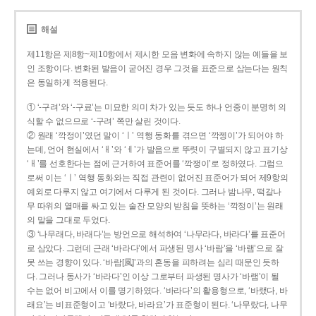
해설
제11항은 제8항~제10항에서 제시한 모음 변화에 속하지 않는 예들을 보
인 조항이다. 변화된 발음이 굳어진 경우 그것을 표준으로 삼는다는 원칙
은 동일하게 적용된다.
① ‘-구려’와 ‘-구료’는 미묘한 의미 차가 있는 듯도 하나 언중이 분명히 의
식할 수 없으므로 ‘-구려’ 쪽만 살린 것이다.
② 원래 ‘깍정이’였던 말이 ‘ㅣ’ 역행 동화를 겪으면 ‘깍젱이’가 되어야 하
는데, 언어 현실에서 ‘ㅐ’와 ‘ㅔ’가 발음으로 뚜렷이 구별되지 않고 표기상
‘ㅐ’를 선호한다는 점에 근거하여 표준어를 ‘깍쟁이’로 정하였다. 그럼으
로써 이는 ‘ㅣ’ 역행 동화와는 직접 관련이 없어진 표준어가 되어 제9항의
예외로 다루지 않고 여기에서 다루게 된 것이다. 그러나 밤나무, 떡갈나
무 따위의 열매를 싸고 있는 술잔 모양의 받침을 뜻하는 ‘깍정이’는 원래
의 말을 그대로 두었다.
③ ‘나무래다, 바래다’는 방언으로 해석하여 ‘나무라다, 바라다’를 표준어
로 삼았다. 그런데 근래 ‘바라다’에서 파생된 명사 ‘바람’을 ‘바램’으로 잘
못 쓰는 경향이 있다. ‘바람[風]’과의 혼동을 피하려는 심리 때문인 듯하
다. 그러나 동사가 ‘바라다’인 이상 그로부터 파생된 명사가 ‘바램’이 될
수는 없어 비고에서 이를 명기하였다. ‘바라다’의 활용형으로, ‘바랬다, 바
래요’는 비표준형이고 ‘바랐다, 바라요’가 표준형이 된다. ‘나무랐다, 나무