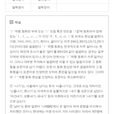
발목쟁이
발목장이
해설
‘ㅣ’ 역행 동화란 뒤에 오는 ‘ㅣ’ 모음 혹은 반모음 ‘ㅣ[j]’에 동화되어 앞에
있는 ‘ㅏ, ㅓ, ㅗ, ㅜ, ㅡ’가 각각 ‘ㅐ, ㅔ, ㅚ, ㅟ, ㅣ’로 바뀌는 현상을 말한다.
가령, ‘아비, 어미, 고기, 죽이다, 끓이다’는 자주 [애비], [에미], [괴기], [쥐기
다], [끼리다]로 발음된다. ‘ㅣ’ 역행 동화는 전국적으로 자주 일어나는 현
상이다. 체언에 조사가 붙은 ‘밥이’를 [배비]와 같이 발음하는 경우는 일부
지역에 국한되어 있으나, 한 단어 안에서는 ‘ㅣ’ 역행 동화가 자주 일어난
다. 그러나 대부분 주의해서 발음하면 피할 수 있는 발음이므로 그 동화
형을 표준어로 삼기 어렵다. 또한 이 동화 현상은 매우 광범위하여 그 동
화형을 다 표준어로 인정하면 오히려 혼란을 일으킬 우려도 있다. 그리하
여 ‘ㅣ’ 역행 동화 현상을 인정하는 표준어는 최소화하였다.
① ‘-나기’는, 서울에서 났다는 뜻의 ‘서울나기’는 그대로 쓰임 직하지만
‘신출나기, 풋나기’는 어색하므로 일률적으로 ‘-내기’를 표준으로 삼았다.
‘여간내기, 보통내기, 새내기’ 등의 어휘에서도 마찬가지로 ‘-내기’를 표준
으로 삼는다.
② ‘남비’는 종래 일본어 ‘나베[鍋]’에서 온 말이라 하여 원형을 의식해서
처리했던 것이나, 현대에는 어원 의식이 거의 사라졌다. 따라서 제5항에