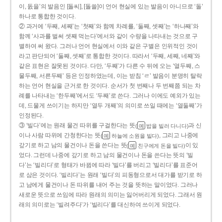
이, 돐을’의 발음인 [돌씨], [돌쓸]이 언어 현실에 있는 발음이 아니므로 ‘돌’
하나로 통합한 것이다.
② 과거에 ‘두째, 세째’는 ‘첫째’와 함께 차례를, ‘둘째, 셋째’는 ‘하나째’와
함께 ‘사과를 벌써 셋째 먹는다’에서와 같이 수량을 나타내는 것으로 구
별하여 써 왔다. 그러나 언어 현실에서 이와 같은 구별은 인위적인 것이
라고 판단되어 ‘둘째, 셋째’로 통합한 것이다. 따라서 ‘두째, 세째, 네째’와
같은 표현은 잘못된 것이다. 다만, ‘두째’가 다른 수 뒤에 오는 ‘열두째, 스
물두째, 서른두째’ 등은 인정하였는데, 이는 받침 ‘ㄹ’ 발음이 분명히 탈락
하는 언어 현실을 근거로 한 것이다. 순서가 첫 번째나 두 번째쯤 되는 차
례를 나타내는 ‘한두째’에서도 ‘두째’로 쓴다. 그러나 이에도 예외가 있는
데, 드물게 쓰이기는 하지만 ‘열두 개째’의 의미로 쓰일 때에는 ‘열둘째’가
인정된다.
③ ‘빌다’에는 원래 물건 따위를 구걸한다는 뜻
과 신
(
밥을 빌러 다니다)
예
이나 사람 따위에 간청한다는 뜻
, 그리고 나중에
(
하늘에 소원을 빌다)
예
갚기로 하고 남의 물건이나 돈을 쓴다는 뜻
이 있
(
친구에게 돈을 빌다)
예
었다. 그런데 나중에 갚기로 하고 남의 물건이나 돈을 쓴다는 뜻의 ‘빌
다’는 ‘빌리다’로 형태가 바뀜에 따라 ‘빌다’를 버리고 ‘빌리다’를 표준어
로 삼은 것이다. ‘빌리다’는 원래 ‘빌다’의 피동형으로서 대가를 받기로 하
고 남에게 물건이나 돈 따위를 내어 주는 것을 뜻하는 말이었다. 그러나
새로운 뜻으로 쓰임에 따라 원래의 의미는 잃어버리게 되었다. 그래서 원
래의 의미로는 ‘빌려주다’가 ‘빌리다’를 대신하여 쓰이게 되었다.