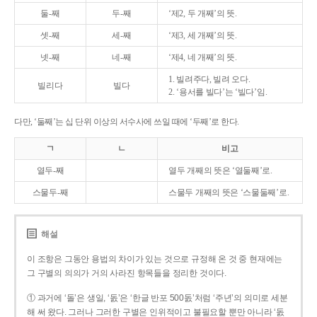
둘-째
두-째
‘제2, 두 개째’의 뜻.
셋-째
세-째
‘제3, 세 개째’의 뜻.
넷-째
네-째
‘제4, 네 개째’의 뜻.
1. 빌려주다, 빌려 오다.
빌리다
빌다
2. ‘용서를 빌다’는 ‘빌다’임.
다만, ‘둘째’는 십 단위 이상의 서수사에 쓰일 때에 ‘두째’로 한다.
ㄱ
ㄴ
비고
열두-째
열두 개째의 뜻은 ‘열둘째’로.
스물두-째
스물두 개째의 뜻은 ‘스물둘째’로.
해설
이 조항은 그동안 용법의 차이가 있는 것으로 규정해 온 것 중 현재에는
그 구별의 의의가 거의 사라진 항목들을 정리한 것이다.
① 과거에 ‘돌’은 생일, ‘돐’은 ‘한글 반포 500돐’처럼 ‘주년’의 의미로 세분
해 써 왔다. 그러나 그러한 구별은 인위적이고 불필요할 뿐만 아니라 ‘돐