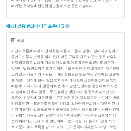
해 우리말에 동화되지 않은 모든 외국어를 포함하는 반면, 이 조항의 ‘외
래어’는 우리말에 편입된 말만을 이르는 좁은 개념이다.
제2장 발음 변화에 따른 표준어 규정
해설
시간의 흐름에 따라 어떤 어휘는 자음과 모음의 발음이 달라지고 길이가
줄어드는 등의 변화를 입게 된다. 어문 규범을 자주 바꾸는 것은 바람직
하지 않으므로 발음에 다소의 변화를 입어도 표준어를 곧바로 바꾸지는
않지만, 발음 변화의 정도가 심하거나 발음이 변한 지 오래되어 대부분의
교양 있는 서울 지역 사람들이 바뀐 발음으로 말을 하는 경우에는 표준어
를 새로이 정하게 된다. 발음 변화에 따라 새로이 표준어를 정하는 방법
에는 두 가지가 있다. 발음이 바뀐 후의 말만 인정하는 방법과 바뀌기 전
의 말과 바뀐 후의 말을 모두 인정하는 방법이다. 앞엣것에 따르면 단수
표준어, 뒤엣것에 따르면 복수 표준어가 된다. 원칙적으로는 언어가 변화
하였으면 단수 표준어로 정해야 하겠으나, 언어의 변화에는 대부분 긴 시
간의 과도기가 있으므로 복수 표준어로 정하는 경우도 있다. 사회가 언어
의 규범적 사용을 점차 유연하게 인식하게 됨에 따라 복수 표준어 역시
점차 확대되고 있다. 이를 반영하여 국립국어원에서는 2011년을 시작으
로 표준어 추가 목록을 발표하고 있고, “표준국어대사전”의 수정ㆍ보완