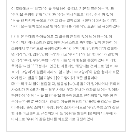
이 조항에서는 ‘암’과 ‘수’를 구별하여 쓸 때의 기본적 표준어는 ‘암’과
‘수’임을 분명히 밝혔다. ‘암’과 ‘수’는 역사적으로 ‘암ㅎ, 수ㅎ’과 같이
‘ㅎ’을 맨 마지막 음으로 가지고 있는 말이었으나 현대에 와서는 이러한
‘ㅎ’이 모두 떨어졌으므로 떨어진 형태를 기본적인 표준어로 규정하였다.
① ‘ㅎ’은 현대의 단어들에도 그 발음의 흔적이 많이 남아 있는데, 이
‘ㅎ’이 뒤의 예사소리와 결합하면 거센소리로 축약되는 일이 흔하여 이
조항에서 부가적으로 규정하였다. 즉 ‘암ㅎ’에 ‘개, 닭, 병아리’가 결합하
면 각각 ‘암캐, 암탉, 암평아리’가 되고 ‘수ㅎ’에 ‘개, 닭, 병아리’가 결합하
면 각각 ‘수캐, 수탉, 수평아리’가 되는 언어 현실을 존중하였다. 이러한
축약은 ‘다만 1’ 규정에서 언급한 예들에만 해당되는 것이므로 ‘암ㅎ, 수
ㅎ’에 ‘고양이’가 결합하더라도 ‘암고양이, 수고양이’와 같은 형태가 표준
어가 된다. 발음도 [암고양이], [수고양이]가 표준 발음이다.
② ‘수’와 뒤의 말이 결합할 때, 발음상 [ㄴ(ㄴ)] 첨가가 일어나거나 뒤의 예
사소리가 된소리가 되는 경우 사이시옷과 유사한 효과를 보이는 것이라
판단하여 ‘수’에 ‘ㅅ’을 붙인 ‘숫’을 표준어형으로 규정하였다. 이러한 경
우에는 ‘다만 2’ 규정에서 언급한 예들만 해당한다. ‘숫양, 숫염소’는 발음
이 [순냥], [순념소]이지 [수양], [수염소]가 아니므로 ‘수양, 수염소’와 같은
형태를 비표준어로 규정하였다. 또 ‘숫쥐’는 발음이 [숟쮜]이지 [수쥐]가
아니므로 ‘수쥐’와 같은 형태를 비표준어로 규정하였다.