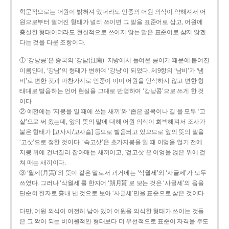
학문적으로는 어원이 밝혀져 있더라도 언중의 어원 의식이 약해져서 어
원으로부터 멀어진 형태가 널리 쓰이면 그 말을 표준어로 삼고, 어원에
충실한 형태이더라도 현실적으로 쓰이지 않는 말은 표준어로 삼지 않겠
다는 것을 다룬 조항이다.
① ‘강낭콩’은 중국의 ‘강남(江南)’ 지방에서 들여온 콩이기 때문에 붙여진
이름인데, ‘강남’의 형태가 변하여 ‘강낭’이 되었다. 제9항의 ‘남비’가 ‘냄
비’로 변한 것과 마찬가지로 언중이 이미 어원을 인식하지 않고 변한 형
태대로 발음하는 언어 현실을 그대로 반영하여 ‘강낭콩’으로 쓰게 한 것
이다.
② 예전에는 ‘지붕을 일 때에 쓰는 새끼’와 ‘좁은 골목이나 길’을 모두 ‘고
샅’으로 써 왔는데, 앞의 뜻의 말에 대해 어원 의식이 희박해져서 조사가
붙은 형태가 [고사시/고사슬] 등으로 발음되고 있으므로 앞의 뜻의 말을
‘고삿’으로 정한 것이다. ‘속고삿’은 초가지붕을 일 때 이엉을 얹기 전에
지붕 위에 건너질러 잡아매는 새끼이고, ‘겉고삿’은 이엉을 얹은 위에 걸
쳐 매는 새끼이다.
③ ‘월세(月貰)’와 뜻이 같은 말로서 과거에는 ‘삭월세’와 ‘사글세’가 모두
쓰였다. 그러나 ‘삭월세’를 한자어 ‘朔月貰’로 보는 것은 ‘사글세’의 음을
단순히 한자로 흉내 낸 것으로 보아 ‘사글세’만을 표준으로 삼은 것이다.
다만, 어원 의식이 여전히 남아 있어 어원을 의식한 형태가 쓰이는 것들
은 그 짝이 되는 비어원적인 형태보다 더 우선적으로 표준어 자격을 주도