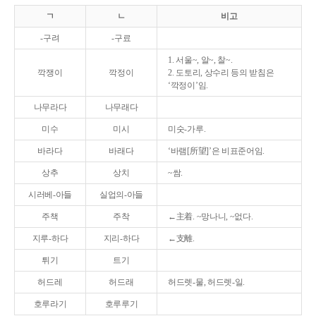
ㄱ
ㄴ
비고
-구려
-구료
1. 서울~, 알~, 찰~.
깍쟁이
깍정이
2. 도토리, 상수리 등의 받침은
‘깍정이’임.
나무라다
나무래다
미수
미시
미숫-가루.
바라다
바래다
‘바램[所望]’은 비표준어임.
상추
상치
~쌈.
시러베-아들
실업의-아들
주책
주착
←主着. ~망나니, ~없다.
지루-하다
지리-하다
←支離.
튀기
트기
허드레
허드래
허드렛-물, 허드렛-일.
호루라기
호루루기