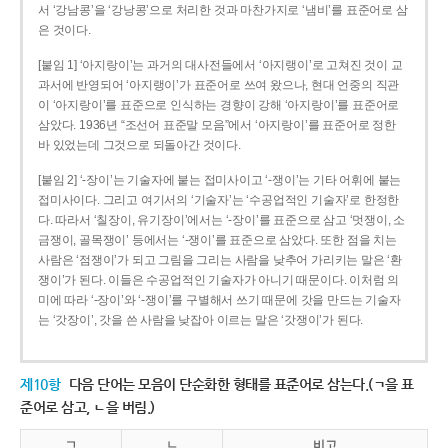
서 ‘강남콩’을 ‘강낭콩’으로 처리한 것과 마찬가지로 ‘냄비’를 표준어로 삼
은 것이다.
[붙임 1] ‘아지랑이’는 과거의 대사전들에서 ‘아지랭이’로 고쳐진 것이 교
과서에 반영되어 ‘아지랭이’가 표준어로 쓰여 왔으나, 현대 언중의 직관
이 ‘아지랑이’를 표준으로 인식하는 경향이 강해 ‘아지랑이’를 표준어로
삼았다. 1936년 “조선어 표준말 모음”에서 ‘아지랑이’를 표준어로 정한
바 있었는데 그것으로 되돌아간 것이다.
[붙임 2] ‘-장이’는 기술자에 붙는 접미사이고 ‘-쟁이’는 기타 어휘에 붙는
접미사이다. 그리고 여기서의 ‘기술자’는 ‘수공업적인 기술자’로 한정한
다. 따라서 ‘칠장이, 유기장이’에서는 ‘-장이’를 표준으로 삼고 ‘멋쟁이, 소
금쟁이, 골목쟁이’ 등에서는 ‘-쟁이’를 표준으로 삼았다. 또한 점을 치는
사람은 ‘점쟁이’가 되고 그림을 그리는 사람을 낮추어 가리키는 말은 ‘환
쟁이’가 된다. 이들은 수공업적인 기술자가 아니기 때문이다. 이처럼 의
미에 따라 ‘-장이’와 ‘-쟁이’를 구별해서 쓰기 때문에 갓을 만드는 기술자
는 ‘갓장이’, 갓을 쓴 사람을 낮잡아 이르는 말은 ‘갓쟁이’가 된다.
제10항
다음 단어는 모음이 단순화한 형태를 표준어로 삼는다.(ㄱ을 표
준어로 삼고, ㄴ을 버림.)
ㄱ
ㄴ
비고