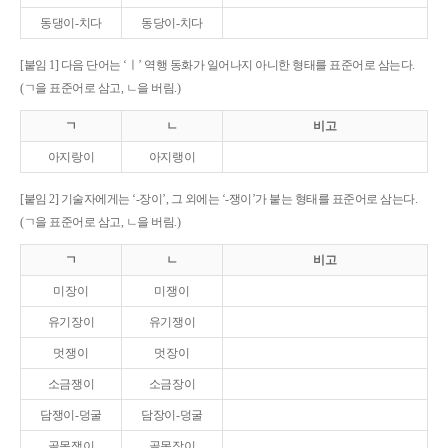
동댕이-치다
동당이-치다
[붙임 1] 다음 단어는 ‘ㅣ’ 역행 동화가 일어나지 아니한 형태를 표준어로 삼는다.
(ㄱ을 표준어로 삼고, ㄴ을 버림.)
ㄱ
ㄴ
비고
아지랑이
아지랭이
[붙임 2] 기술자에게는 ‘-장이’, 그 외에는 ‘-쟁이’가 붙는 형태를 표준어로 삼는다.
(ㄱ을 표준어로 삼고, ㄴ을 버림.)
ㄱ
ㄴ
비고
미장이
미쟁이
유기장이
유기쟁이
멋쟁이
멋장이
소금쟁이
소금장이
담쟁이-덩굴
담장이-덩굴
골목쟁이
골목장이