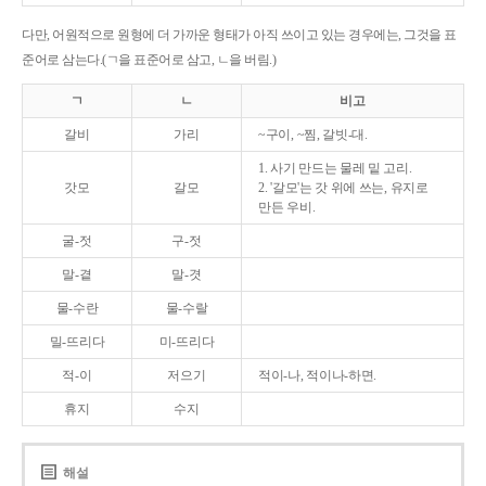
다만, 어원적으로 원형에 더 가까운 형태가 아직 쓰이고 있는 경우에는, 그것을 표
준어로 삼는다.(ㄱ을 표준어로 삼고, ㄴ을 버림.)
ㄱ
ㄴ
비고
갈비
가리
~구이, ~찜, 갈빗-대.
1. 사기 만드는 물레 밑 고리.
갓모
갈모
2. '갈모'는 갓 위에 쓰는, 유지로
만든 우비.
굴-젓
구-젓
말-곁
말-겻
물-수란
물-수랄
밀-뜨리다
미-뜨리다
적-이
저으기
적이-나, 적이나-하면.
휴지
수지
해설