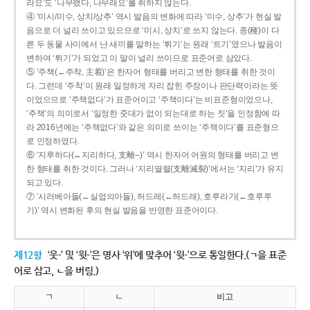
라요’도 ‘나무랬다, 나무래요’를 취하지 않는다.
④ ‘미시/미수, 상치/상추’ 역시 발음의 변화에 따라 ‘미수, 상추’가 현실 발
음으로 더 널리 쓰이고 있으므로 ‘미시, 상치’로 쓰지 않는다. 종(種)이 다
른 두 동물 사이에서 난 새끼를 말하는 ‘튀기’는 원래 ‘트기’였으나 발음이
변하여 ‘튀기’가 되었고 이 말이 널리 쓰이므로 표준어로 삼았다.
⑤ ‘주책(←주착, 主着)’은 한자어 형태를 버리고 변한 형태를 취한 것이
다. 그런데 ‘주착’이 원래 일정하게 자리 잡힌 주장이나 판단력이라는 뜻
이었으므로 ‘주책없다’가 표준어이고 ‘주책이다’는 비표준형이었으나,
‘주책’의 의미로서 ‘일정한 줏대가 없이 되는대로 하는 짓’을 인정함에 따
라 2016년에는 ‘주책없다’와 같은 의미로 쓰이는 ‘주책이다’를 표준형으
로 인정하였다.
⑥ ‘지루하다(←지리하다, 支離--)’ 역시 한자어 어원의 형태를 버리고 변
한 형태를 취한 것이다. 그러나 ‘지리멸렬(支離滅裂)’에서는 ‘지리’가 유지
되고 있다.
⑦ ‘시러베아들(←실업의아들), 허드레(←허드래), 호루라기(←호루루
기)’ 역시 변화된 후의 현실 발음을 반영한 표준어이다.
제12항
‘웃-’ 및 ‘윗-’은 명사 ‘위’에 맞추어 ‘윗-’으로 통일한다.(ㄱ을 표준
어로 삼고, ㄴ을 버림.)
ㄱ
ㄴ
비고