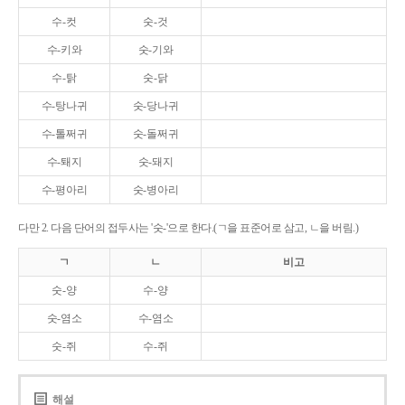
수-컷
숫-것
수-키와
숫-기와
수-탉
숫-닭
수-탕나귀
숫-당나귀
수-톨쩌귀
숫-돌쩌귀
수-퇘지
숫-돼지
수-평아리
숫-병아리
다만 2. 다음 단어의 접두사는 '숫-'으로 한다.(ㄱ을 표준어로 삼고, ㄴ을 버림.)
ㄱ
ㄴ
비고
숫-양
수-양
숫-염소
수-염소
숫-쥐
수-쥐
해설