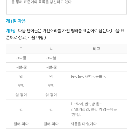
을 통해 표준어의 목록을 갱신하고 있다.
제1절 자음
제3항
다음 단어들은 거센소리를 가진 형태를 표준어로 삼는다.(ㄱ을 표
준어로 삼고, ㄴ을 버림.)
ㄱ
ㄴ
비고
끄나풀
끄나불
나팔-꽃
나발-꽃
녘
녁
동~, 들~, 새벽~, 동틀 ~.
부엌
부억
살-쾡이
삵-괭이
1. ~막이, 빈~, 방 한 ~.
칸
간
2. ‘초가삼간, 윗간’의 경우에는
‘간’임.
털어-먹다
떨어-먹다
재물을 다 없애다.