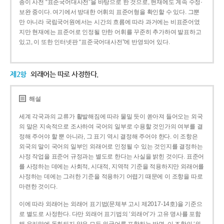
종이 사전 “표준국어대사전”을 바탕으로 한 것으로, 현재에도 계속 수정·
보완 중이다. 여기에서 방대한 어휘의 표준어형을 확인할 수 있다. 그뿐
만 아니라 국립국어원에서는 시간의 흐름에 따라 과거에는 비표준어였
지만 현재에는 표준어로 인정될 만한 어휘를 꾸준히 추가하여 발표하고
있고, 이 또한 인터넷판 “표준국어대사전”에 반영되어 있다.
제2항
외래어는 따로 사정한다.
해설
세계 각국과의 교류가 활발해짐에 따라 물밀 듯이 쏟아져 들어오는 외국
의 말은 지속적으로 조사하여 국어의 일부로 수용할 것인가의 여부를 결
정해 주어야 할 뿐 아니라, 그 표기 역시 결정해 주어야 한다. 이 조항은
외국의 말이 국어의 일부인 외래어로 인정될 수 있는 것인지를 결정하는
사정 작업을 표준어 규정과는 별도로 한다는 사실을 밝힌 것이다. 표준어
를 사정하는 데에는 사회적, 시대적, 지역적 기준을 적용하지만 외래어를
사정하는 데에는 그러한 기준을 적용하기 어렵기 때문에 이 조항을 따로
마련한 것이다.
이에 따라 외래어는 외래어 표기법(문체부 고시 제2017-14호)을 기준으
로 별도로 사정한다. 다만 외래어 표기법의 ‘외래어’가 고유 명사를 포함