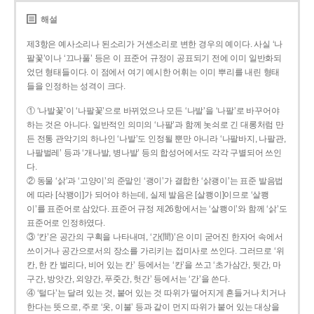
해설
제3항은 예사소리나 된소리가 거센소리로 변한 경우의 예이다. 사실 ‘나
팔꽃’이나 ‘끄나풀’ 등은 이 표준어 규정이 공표되기 전에 이미 일반화되
었던 형태들이다. 이 점에서 여기 예시한 어휘는 이미 뿌리를 내린 형태
들을 인정하는 성격이 크다.
① ‘나발꽃’이 ‘나팔꽃’으로 바뀌었으나 모든 ‘나발’을 ‘나팔’로 바꾸어야
하는 것은 아니다. 일반적인 의미의 ‘나팔’과 함께 놋쇠로 긴 대롱처럼 만
든 전통 관악기의 하나인 ‘나발’도 인정될 뿐만 아니라 ‘나팔바지, 나팔관,
나팔벌레’ 등과 ‘개나발, 병나발’ 등의 합성어에서도 각각 구별되어 쓰인
다.
② 동물 ‘삵’과 ‘고양이’의 준말인 ‘괭이’가 결합한 ‘삵괭이’는 표준 발음법
에 따라 [삭꽹이]가 되어야 하는데, 실제 발음은 [살쾡이]이므로 ‘살쾡
이’를 표준어로 삼았다. 표준어 규정 제26항에서는 ‘살쾡이’와 함께 ‘삵’도
표준어로 인정하였다.
③ ‘칸’은 공간의 구획을 나타내며, ‘간(間)’은 이미 굳어진 한자어 속에서
쓰이거나 공간으로서의 장소를 가리키는 접미사로 쓰인다. 그러므로 ‘위
칸, 한 칸 벌리다, 비어 있는 칸’ 등에서는 ‘칸’을 쓰고 ‘초가삼간, 뒷간, 마
구간, 방앗간, 외양간, 푸줏간, 헛간’ 등에서는 ‘간’을 쓴다.
④ ‘털다’는 달려 있는 것, 붙어 있는 것 따위가 떨어지게 흔들거나 치거나
한다는 뜻으로, 주로 ‘옷, 이불’ 등과 같이 먼지 따위가 붙어 있는 대상을