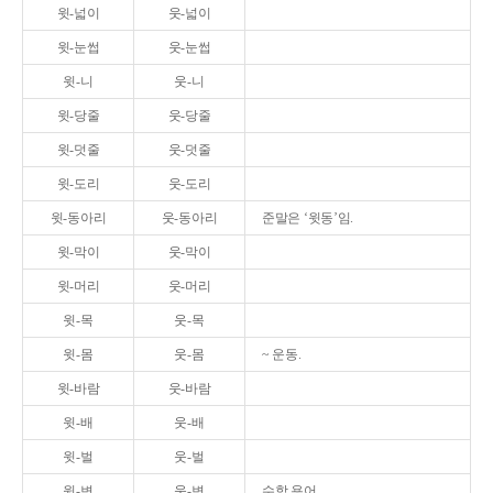
윗-넓이
웃-넓이
윗-눈썹
웃-눈썹
윗-니
웃-니
윗-당줄
웃-당줄
윗-덧줄
웃-덧줄
윗-도리
웃-도리
윗-동아리
웃-동아리
준말은 ‘윗동’임.
윗-막이
웃-막이
윗-머리
웃-머리
윗-목
웃-목
윗-몸
웃-몸
~ 운동.
윗-바람
웃-바람
윗-배
웃-배
윗-벌
웃-벌
윗-변
웃-변
수학 용어.