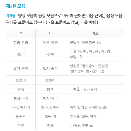
제2절 모음
제8항
양성 모음이 음성 모음으로 바뀌어 굳어진 다음 단어는 음성 모음
형태를 표준어로 삼는다.(ㄱ을 표준어로 삼고, ㄴ을 버림.)
ㄱ
ㄴ
비고
깡충-깡충
깡총-깡총
큰말은 ‘껑충껑충’임.
←童-이. 귀-, 막-, 선-, 쌍-, 검-,
-둥이
-동이
바람-, 흰-.
센말은 ‘빨가숭이’, 큰말은
발가-숭이
발가-송이
‘벌거숭이, 뻘거숭이’임.
보퉁이
보통이
봉죽
봉족
←奉足. ~꾼, ~들다.
뻗정-다리
뻗장-다리
아서, 아서라
앗아, 앗아라
하지 말라고 금지하는 말.
오뚝-이
오똑-이
부사도 ‘오뚝-이’임.
주추
주초
←柱礎. 주춧-돌.