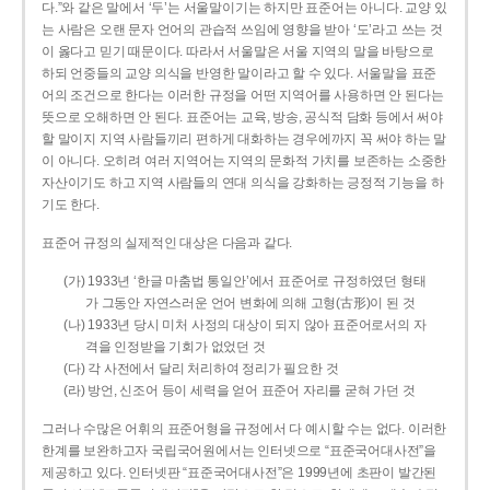
다.”와 같은 말에서 ‘두’는 서울말이기는 하지만 표준어는 아니다. 교양 있
는 사람은 오랜 문자 언어의 관습적 쓰임에 영향을 받아 ‘도’라고 쓰는 것
이 옳다고 믿기 때문이다. 따라서 서울말은 서울 지역의 말을 바탕으로
하되 언중들의 교양 의식을 반영한 말이라고 할 수 있다. 서울말을 표준
어의 조건으로 한다는 이러한 규정을 어떤 지역어를 사용하면 안 된다는
뜻으로 오해하면 안 된다. 표준어는 교육, 방송, 공식적 담화 등에서 써야
할 말이지 지역 사람들끼리 편하게 대화하는 경우에까지 꼭 써야 하는 말
이 아니다. 오히려 여러 지역어는 지역의 문화적 가치를 보존하는 소중한
자산이기도 하고 지역 사람들의 연대 의식을 강화하는 긍정적 기능을 하
기도 한다.
표준어 규정의 실제적인 대상은 다음과 같다.
(가) 1933년 ‘한글 마춤법 통일안’에서 표준어로 규정하였던 형태
가 그동안 자연스러운 언어 변화에 의해 고형(古形)이 된 것
(나) 1933년 당시 미처 사정의 대상이 되지 않아 표준어로서의 자
격을 인정받을 기회가 없었던 것
(다) 각 사전에서 달리 처리하여 정리가 필요한 것
(라) 방언, 신조어 등이 세력을 얻어 표준어 자리를 굳혀 가던 것
그러나 수많은 어휘의 표준어형을 규정에서 다 예시할 수는 없다. 이러한
한계를 보완하고자 국립국어원에서는 인터넷으로 “표준국어대사전”을
제공하고 있다. 인터넷판 “표준국어대사전”은 1999년에 초판이 발간된