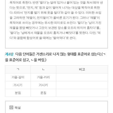
목적어로 취한다. 반면 ‘떨다’는 달려 있거나 붙어 있는 것을 쳐서 떼어 낸
다는 뜻으로, ‘먼지, 재’ 등과 같이 떨어져 나가는 대상을 목적어로 취한
다. 따라서 ‘먼지를 떨기 위해 옷을 털다’와 같이 쓸 수 있다. 이러한 쓰임
을 고려하면 ‘재떨이, 먼지떨이’가 올바른 표기가 된다. 그러나 ‘재물’이
목적어로 쓰이는 경우에는 유사한 의미로도 쓰인다. ‘털다’는 ‘남이 가진
재물을 몽땅 빼앗거나 그것이 보관된 장소를 모조리 뒤지어 훔치다’를,
‘떨다’는 ‘남에게서 재물을 모조리 훔치거나 빼앗다’를 뜻한다. 다만, ‘먹
다’와 결합해 합성어로 쓸 때에는 ‘털어먹다’로 쓴다.
제4항
다음 단어들은 거센소리로 나지 않는 형태를 표준어로 삼는다.(ㄱ
을 표준어로 삼고, ㄴ을 버림.)
ㄱ
ㄴ
비고
가을-갈이
가을-카리
거시기
거시키
분침
푼침
해설