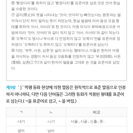
⑥ ‘뻗장다리’를 취하지 않고 ‘뻗정다리’를 표준어로 삼은 것은 언어 현실
을 수용한 것이다.
⑦ 금지(禁止)의 뜻을 나타내는 ‘앗아, 앗아라’는 빼앗는다는 원뜻과는 멀
어져서 단지 하지 말라는 뜻이 되었는데, 현실 발음에 따라 음성 모음 형
태를 취하여 ‘아서, 아서라’로 한 것이다. 어원 의식이 희박해졌으므로 어
법에 따라 ‘앗어, 앗어라’와 같이 적지 않고 ‘아서, 아서라’와 같이 적는다.
⑧ ‘오똑이’도 명사나 부사로 다 인정하지 않고 ‘오뚝이’만을 표준어로 정
하였다. ‘오똑하다’도 취하지 않고 ‘오뚝하다’를 표준어로 삼는다.
⑨ 다만, ‘부주, 사둔, 삼춘’은 널리 쓰이는 형태이나, 이들은 한자어 어원
을 의식하는 경향이 커서 음성 모음화를 인정하지 않고 ‘부조(扶助), 사돈
(査頓), 삼촌(三寸)’과 같이 한자어 발음을 그대로 쓴 것을 표준어로 삼았
다.
제9항
‘ㅣ’ 역행 동화 현상에 의한 발음은 원칙적으로 표준 발음으로 인정
하지 아니하되, 다만 다음 단어들은 그러한 동화가 적용된 형태를 표준어
로 삼는다.(ㄱ을 표준어로 삼고, ㄴ을 버림.)
ㄱ
ㄴ
비고
-내기
-나기
서울-, 시골-, 신출-, 풋-.
냄비
남비