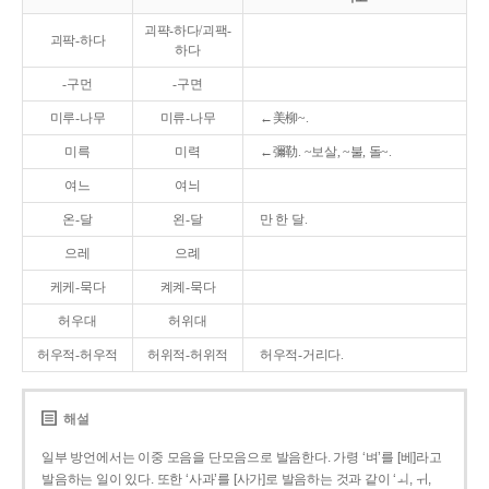
괴퍅-하다/괴팩-
괴팍-하다
하다
-구먼
-구면
미루-나무
미류-나무
←美柳~.
미륵
미력
←彌勒. ~보살, ~불, 돌~.
여느
여늬
온-달
왼-달
만 한 달.
으레
으례
케케-묵다
켸켸-묵다
허우대
허위대
허우적-허우적
허위적-허위적
허우적-거리다.
해설
일부 방언에서는 이중 모음을 단모음으로 발음한다. 가령 ‘벼’를 [베]라고
발음하는 일이 있다. 또한 ‘사과’를 [사가]로 발음하는 것과 같이 ‘ㅚ, ㅟ,