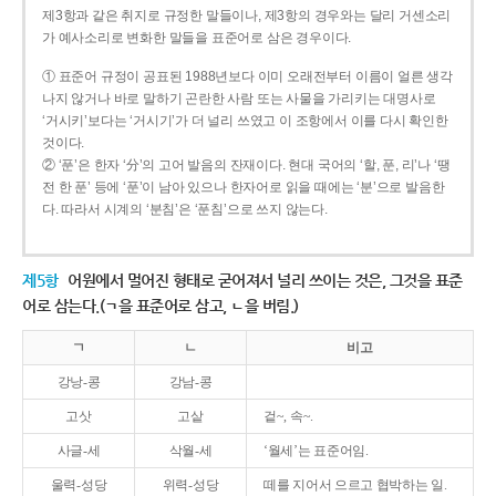
제3항과 같은 취지로 규정한 말들이나, 제3항의 경우와는 달리 거센소리
가 예사소리로 변화한 말들을 표준어로 삼은 경우이다.
① 표준어 규정이 공표된 1988년보다 이미 오래전부터 이름이 얼른 생각
나지 않거나 바로 말하기 곤란한 사람 또는 사물을 가리키는 대명사로
‘거시키’보다는 ‘거시기’가 더 널리 쓰였고 이 조항에서 이를 다시 확인한
것이다.
② ‘푼’은 한자 ‘分’의 고어 발음의 잔재이다. 현대 국어의 ‘할, 푼, 리’나 ‘땡
전 한 푼’ 등에 ‘푼’이 남아 있으나 한자어로 읽을 때에는 ‘분’으로 발음한
다. 따라서 시계의 ‘분침’은 ‘푼침’으로 쓰지 않는다.
제5항
어원에서 멀어진 형태로 굳어져서 널리 쓰이는 것은, 그것을 표준
어로 삼는다.(ㄱ을 표준어로 삼고, ㄴ을 버림.)
ㄱ
ㄴ
비고
강낭-콩
강남-콩
고삿
고샅
겉~, 속~.
사글-세
삭월-세
‘월세’는 표준어임.
울력-성당
위력-성당
떼를 지어서 으르고 협박하는 일.