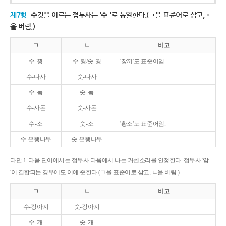
제7항
수컷을 이르는 접두사는 '수-'로 통일한다.(ㄱ을 표준어로 삼고, ㄴ
을 버림.)
ㄱ
ㄴ
비고
수-꿩
수-퀑/숫-꿩
'장끼'도 표준어임.
수-나사
숫-나사
수-놈
숫-놈
수-사돈
숫-사돈
수-소
숫-소
'황소'도 표준어임.
수-은행나무
숫-은행나무
다만 1. 다음 단어에서는 접두사 다음에서 나는 거센소리를 인정한다. 접두사 '암-
'이 결합되는 경우에도 이에 준한다.(ㄱ을 표준어로 삼고, ㄴ을 버림.)
ㄱ
ㄴ
비고
수-캉아지
숫-강아지
수-캐
숫-개