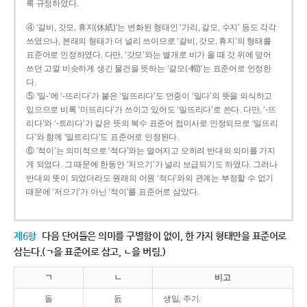
록 규정하였다.
④ ‘갈비, 갓모, 휴지(休紙)’는 변화된 형태인 ‘가리, 갈모, 수지’ 등도 각각
쓰였으나, 본래의 형태가 더 널리 쓰이므로 ‘갈비, 갓모, 휴지’의 형태를
표준어로 인정하였다. 다만, ‘갓모’와는 별개로 비가 올 때 갓 위에 덮어
쓰던 고깔 비슷하게 생긴 물건을 뜻하는 ‘갈모(-帽)’는 표준어로 인정한
다.
⑤ ‘밀-’에 ‘-뜨리다’가 붙은 ‘밀뜨리다’도 언중이 ‘밀다’의 뜻을 의식하고
있으므로 비록 ‘미뜨리다’가 쓰이고 있어도 ‘밀뜨리다’로 쓴다. 다만, ‘-뜨
리다’와 ‘-트리다’가 같은 뜻의 복수 표준어 접미사로 인정되므로 ‘밀뜨리
다’와 함께 ‘밀트리다’도 표준어로 인정된다.
⑥ ‘적이’는 의미적으로 ‘적다’와는 멀어지고 오히려 반대의 의미를 가지
게 되었다. 그 때문에 한동안 ‘저으기’가 널리 보급되기도 하였다. 그러나
반대의 뜻이 되었더라도 원래의 어원 ‘적다’와의 관계는 부정할 수 없기
때문에 ‘저으기’가 아닌 ‘적이’를 표준어로 삼았다.
제6항
다음 단어들은 의미를 구별함이 없이, 한 가지 형태만을 표준어로
삼는다.(ㄱ을 표준어로 삼고, ㄴ을 버림.)
ㄱ
ㄴ
비고
돌
돐
생일, 주기.