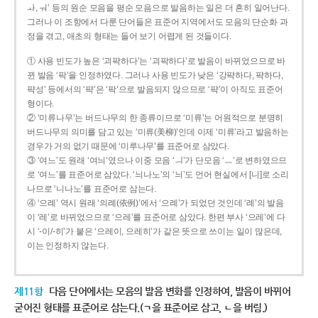
ㅘ, ㅝ’ 등의 원순 모음을 평순 모음으로 발음하는 일은 더 흔히 일어난다.
그러나 이 조항에서 다룬 단어들은 표준어 지역에서도 모음의 단순화 과
정을 겪고, 애초의 형태는 들어 보기 어렵게 된 것들이다.
① 사용 빈도가 높은 ‘괴퍅하다’는 ‘괴팍하다’로 발음이 바뀌었으므로 바
뀐 발음 ‘팍’을 인정하였다. 그러나 사용 빈도가 낮은 ‘강퍅하다, 퍅하다,
퍅성’ 등에서의 ‘퍅’은 ‘팍’으로 발음되지 않으므로 ‘퍅’이 아직도 표준어
형이다.
② ‘미류나무’는 버드나무의 한 종류이므로 ‘미류’는 어원적으로 분명히
버드나무의 의미를 담고 있는 ‘미류(美柳)’인데 이제 ‘미류’라고 발음하는
경우가 거의 없기 때문에 ‘미루나무’를 표준어로 삼았다.
③ ‘여느’도 원래 ‘여늬’였으나 이중 모음 ‘ㅢ’가 단모음 ‘ㅡ’로 변하였으므
로 ‘여느’를 표준어로 삼았다. ‘늬나노’의 ‘늬’도 언어 현실에서 [니]로 소리
나므로 ‘니나노’를 표준어로 삼는다.
④ ‘으례’ 역시 원래 ‘의례(依例)’에서 ‘으례’가 되었던 것인데 ‘례’의 발음
이 ‘레’로 바뀌었으므로 ‘으레’를 표준어로 삼았다. 한편 부사 ‘으레’에 다
시 ‘-이/-히’가 붙은 ‘으레이, 으레히’가 같은 뜻으로 쓰이는 일이 많은데,
이는 인정하지 않는다.
제11항
다음 단어에서는 모음의 발음 변화를 인정하여, 발음이 바뀌어
굳어진 형태를 표준어로 삼는다.(ㄱ을 표준어로 삼고, ㄴ을 버림.)