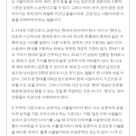
는 사람이라도 비어, 속어, 은어 등을 쓸 수는 있으므로 표준어의 사회적
기준은 상당히 느슨하다고 할 수 있다. 그러나 비어, 속어, 은어 등은 표준
어이기는 하되 언어 예절에 어긋난 말들이므로, 교양 있는 사람이라면 사
용을 자제하여야 하는 말들이다.
2. 시대적 기준으로서, 표준어는 현대의 언어여야 한다. 여기서 ‘현대’는
단순히 시간적으로 현재란 뜻이 아니라 역사적 흐름에서 현재와 같은 구
획에 있는 시대를 말한다. 다른 사회적, 경제적 시대 구분과는 달리 언어
사용에서 현대를 구분하는 데에는 뚜렷한 객관적 기준이 없다. 20세기 초
의 구어가 현대의 말로 간주되곤 하나, 21세기가 상당히 진행된 현재로서
는 20세기 초의 구어를 현대의 말로 간주하기에 어려움이 있다. 한 시대
에 최대 4세대가 공존할 수 있으므로 세대 간 시간 차를 30년 남짓으로
잡으면 넉넉잡아 100년 정도의 시간 차가 있는 말들이 한 시대에 쓰일 수
있다. 그러므로 현대를 100년 전으로부터 현재 시점까지의 기간으로 규
정할 수도 있을 것이다. 그러나 이러한 시간 인식은 ‘현대’ 개념의 모호함
때문에 편의상 행할 수 있는 것일 뿐 객관적인 것은 아니다. ‘현대’는 국어
언중들의 직관으로 이해하여야 한다.
3. 지역적 기준으로서, 표준어는 서울말이어야 한다. 이는 표준어의 공용
어적 성격을 가장 크게 드러내 주는 기준이다. 가령, 많은 지역 사람들이
모여서 공식적인 이야기를 나눌 때 각자의 지역어를 사용한다면 의사소
통이 어려워질 수 있는데, 이를 방지하기 위해 표준어의 조건으로 서울말
을 제시한 것이다. 물론 서울말이라도 비표준적인 요소가 있다. “나두 간