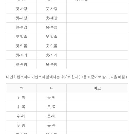
윗-사랑
웃-사랑
윗-세장
웃-세장
윗-수염
웃-수염
윗-입술
웃-입술
윗-잇몸
웃-잇몸
윗-자리
웃-자리
윗-중방
웃-중방
다만 1. 된소리나 거센소리 앞에서는 ‘위-’로 한다.(ㄱ을 표준어로 삼고, ㄴ을 버림.)
ㄱ
ㄴ
비고
위-짝
웃-짝
위-쪽
웃-쪽
위-채
웃-채
위-층
웃-층