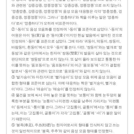
와 관련된 ‘강중강중, 깡쭝깡쭝’도 ‘강종강종, 깡쫑깡쫑’으로 쓰지 않는다.
‘깡충깡충, 강중강중, 깡쭝깡쭝’의 음성 모음 대응형은 각각 ‘껑충껑충, 겅
중겅중, 껑쭝껑쭝’이다. 그러나 ‘ 껑충하다’와 짝을 이루는 말은 ‘깡총하
다’로서 ‘깡충하다’가 오히려 비표준어이다.
② ‘-동이’도 음성 모음화를 인정하여 ‘-둥이’를 표준어로 삼았다. ‘-둥이’의
어원은 아이 ‘동(童)’을 쓴 ‘동이(童-)’이지만 현실 발음에서 멀어진 것으로
인정되어 ‘-둥이’를 표준으로 삼았다. 그에 따라 ‘귀둥이, 막둥이, 쌍둥이,
바람둥이, 흰둥이’에서 모두 ‘-둥이’를 쓴다. 다만, ‘쌍둥이’와는 별개로 ‘쌍
동밤’과 같은 단어에서는 한자어 ‘쌍동(雙童)’의 발음이 살아 있는 것으로
판단되므로 ‘쌍둥밤’으로 쓰지 않는다. 또 살이 올라 보드랍고 통통한 아
이를 뜻하는 ‘옴포동이’는 ‘옴포동하다’의 어근 ‘옴포동’에 ‘-이’가 결합된
말로서 ‘-둥이’와 관련이 없으므로 ‘옴포둥이’와 같이 쓰지 않는다.
③ ‘발가숭이’와 마찬가지로 ‘빨가숭이’도 양성 모음 뒤에 음성 모음이 결
합한 형태를 표준어로 삼는다. 이에 대응하는 짝은 ‘벌거숭이, 뻘거숭
이’이다. 그러나 ‘애송이’는 ‘애숭이’를 인정하지 않는다.
④ 물건을 보에 싸서 꾸려 놓은 것을 뜻하는 ‘보퉁이’와 함께 눈두덩의 불
룩한 부분을 뜻하는 ‘눈퉁이’나 미련한 사람을 낮추어 가리키는 ‘미련퉁
이’ 등에서도 ‘-퉁이’를 쓴다. 그러나 ‘고집통이, 골통이’에서는 ‘통이’를 쓰
는데, 이는 ‘고집통이, 골통이’가 각각 ‘고집통’, ‘골통’에 ‘-이’가 붙은 말이
기 때문이다.
⑤ ‘봉족(奉足), 주초(柱礎)’는 한자어로서의 형태를 인식하지 않고 쓰는
것이 일반적이므로 ‘봉죽, 주추’와 같이 음성 모음 형태를 인정했다.