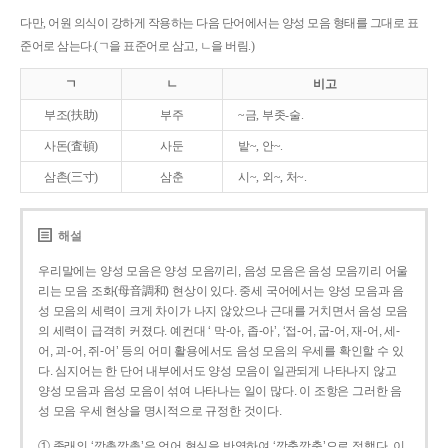
다만, 어원 의식이 강하게 작용하는 다음 단어에서는 양성 모음 형태를 그대로 표
준어로 삼는다.(ㄱ을 표준어로 삼고, ㄴ을 버림.)
ㄱ
ㄴ
비고
부조(扶助)
부주
~금, 부좃-술.
사돈(査頓)
사둔
밭~, 안~.
삼촌(三寸)
삼춘
시~, 외~, 처~.
해설
우리말에는 양성 모음은 양성 모음끼리, 음성 모음은 음성 모음끼리 어울
리는 모음 조화(母音調和) 현상이 있다. 중세 국어에서는 양성 모음과 음
성 모음의 세력이 크게 차이가 나지 않았으나 근대를 거치면서 음성 모음
의 세력이 급격히 커졌다. 예컨대 ‘ 막-아, 좁-아’, ‘접-어, 굽-어, 재-어, 세-
어, 괴-어, 쥐-어’ 등의 어미 활용에서도 음성 모음의 우세를 확인할 수 있
다. 심지어는 한 단어 내부에서도 양성 모음이 일관되게 나타나지 않고
양성 모음과 음성 모음이 섞여 나타나는 일이 많다. 이 조항은 그러한 음
성 모음 우세 현상을 명시적으로 규정한 것이다.
① 종래의 ‘깡총깡총’은 언어 현실을 반영하여 ‘깡충깡충’으로 정했다. 이