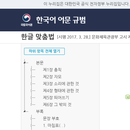
이 누리집은 대한민국 공식 전자정부 누리집입니다.
한글 맞춤법
[시행 2017. 3. 28.] 문화체육관광부 고시 제2
하위 항목 전체 열기
본문
제1장 총칙
제2장 자모
제3장 소리에 관한 것
제4장 형태에 관한 것
제5장 띄어쓰기
북
제6장 그 밖의 것
부록
문장 부호
1. 마침표( . )