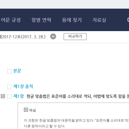
메인콘텐츠 바로가기
어문 규정
항별 연혁
용례 찾기
자료실
비교하기
017-12호(2017. 3. 28.)
본문
제1장 총칙
제1항
한글 맞춤법은 표준어를 소리대로 적되, 어법에 맞도록 함을 
해설
이 조항은 한글 맞춤법의 대원칙을 밝히고 있다. “표준어를 소리대로 적되
다른 원칙이라고 할 수 있다.