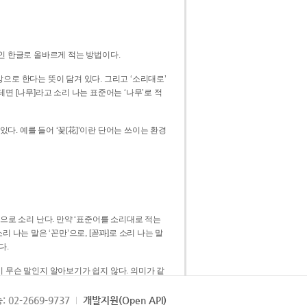
인 한글로 올바르게 적는 방법이다.
으로 한다는 뜻이 담겨 있다. 그리고 ‘소리대로’
. 예를 들어 ‘꽃[花]’이란 단어는 쓰이는 환경
 [꼳]으로 소리 난다. 만약 ‘표준어를 소리대로 적는
다.
 무슨 말인지 알아보기가 쉽지 않다. 의미가 같
쉽다. 즉 ‘꽃, 꼰, 꼳’보다는 ‘꽃’ 하나로 일관
: 02-2669-9737
개발지원(Open API)