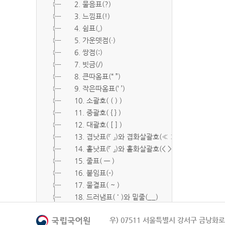
2. 물음표(?)
3. 느낌표(!)
4. 쉼표(,)
5. 가운뎃점(·)
6. 쌍점(:)
7. 빗금(/)
8. 큰따옴표(“ ”)
9. 작은따옴표(‘ ’)
10. 소괄호( ( ) )
11. 중괄호( { } )
12. 대괄호( [ ] )
13. 겹낫표(『 』)와 겹화살괄호(≪ ≫)
14. 홑낫표(「 」)와 홑화살괄호(< >)
15. 줄표( ― )
16. 붙임표(-)
17. 물결표( ~ )
18. 드러냄표( ˙ )와 밑줄(__)
19. 숨김표( O, X )
우) 07511 서울특별시 강서구 금낭화로 
20. 빠짐표( □ )