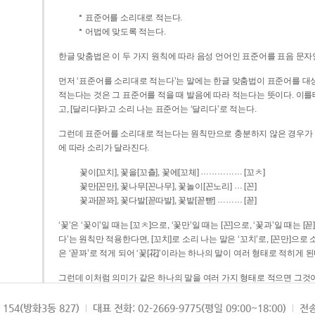
표준어를 소리대로 적는다.
어법에 맞도록 적는다.
한글 맞춤법은 이 두 가지 원칙에 따라 음성 언어인 표준어를 표음 문자
먼저 ‘표준어를 소리대로 적는다’는 말에는 한글 맞춤법이 표준어를 대상
적는다는 것은 그 표준어를 적을 때 발음에 따라 적는다는 뜻이다. 이를테면 [나무]라고 소리 나는 표준어는 ‘나무’로 적
고, [달리다]라고 소리 나는 표준어는 ‘달리다’로 적는다.
그런데 표준어를 소리대로 적는다는 원칙만으로 충분하지 않은 경우가 있다
에 따라 소리가 달라진다.
……………
꽃이[꼬치], 꽃을[꼬츨], 꽃에[꼬체]
[꼬ㅊ]
…
꽃만[꼰만], 꽃나무[꼰나무], 꽃놀이[꼰노리]
[꼰]
………
꽃과[꼳꽈], 꽃다발[꼳따발], 꽃밭[꼳빧]
[꼳]
‘꽃’은 ‘꽃이’일 때는 [꼬ㅊ]으로, ‘꽃만’일 때는 [꼰]으로, ‘꽃과’일 때는
다’는 원칙만 적용한다면, [꼬치]로 소리 나는 말은 ‘꼬치’로, [꼰만]으로 소리 나는 말은 ‘꼰만’으로, [꼳꽈]로 소리 나는 말
은 ‘꼳꽈’로 적게 되어 ‘꽃[花]’이라는 하나의 말이 여러 형태로 적히게 된
그런데 이처럼 의미가 같은 하나의 말을 여러 가지 형태로 적으면 그것이
은 하나의 말은 형태를 하나로 고정하여 일관되게 적어야 의미를 파악하기가 
되게 적는 것이 의미를 파악하는 데 효과적이다.
154(방화3동 827)
대표 전화: 02-2669-9775(평일 09:00~18:00)
전송