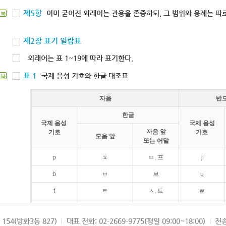
제5항
이미 굳어진 외래어는 관용을 존중하되, 그 범위와 용례는 따로
북
제2장 표기 일람표
외래어는 표 1~19에 따라 표기한다.
표 1
국제 음성 기호와 한글 대조표
북
자음
반
한글
국제 음성
국제 음성
자음 앞
기호
기호
모음 앞
또는 어말
p
ㅍ
ㅂ, 프
j
b
ㅂ
브
ɥ
t
ㅌ
ㅅ, 트
w
d
ㄷ
드
154(방화3동 827)
대표 전화: 02-2669-9775(평일 09:00~18:00)
전송
k
ㅋ
ㄱ, 크