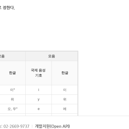
 정한다.
모음
모음
국제 음성
한글
한글
기호
이*
i
이
위
y
위
오, 우*
e
에
ø
외
: 02-2669-9737
개발지원(Open API)
ɛ
에