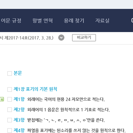
메인콘텐츠 바로가기
어문 규정
항별 연혁
용례 찾기
자료실
비교하기
제2017-14호(2017. 3. 28.)
본문
제1장 표기의 기본 원칙
제1항
외래어는 국어의 현용 24 자모만으로 적는다.
북
제2항
외래어의 1 음운은 원칙적으로 1 기호로 적는다.
제3항
받침에는 ‘ㄱ, ㄴ, ㄹ, ㅁ, ㅂ, ㅅ, ㅇ’만을 쓴다.
제4항
파열음 표기에는 된소리를 쓰지 않는 것을 원칙으로 한다.