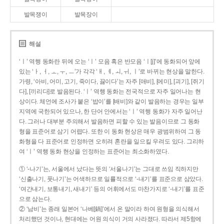
발목쟁이
발목장이
해설
‘ㅣ’ 역행 동화란 뒤에 오는 ‘ㅣ’ 모음 혹은 반모음 ‘ㅣ[j]’에 동화되어 앞에
있는 ‘ㅏ, ㅓ, ㅗ, ㅜ, ㅡ’가 각각 ‘ㅐ, ㅔ, ㅚ, ㅟ, ㅣ’로 바뀌는 현상을 말한다.
가령, ‘아비, 어미, 고기, 죽이다, 끓이다’는 자주 [애비], [에미], [괴기], [쥐기
다], [끼리다]로 발음된다. ‘ㅣ’ 역행 동화는 전국적으로 자주 일어나는 현
상이다. 체언에 조사가 붙은 ‘밥이’를 [배비]와 같이 발음하는 경우는 일부
지역에 국한되어 있으나, 한 단어 안에서는 ‘ㅣ’ 역행 동화가 자주 일어난
다. 그러나 대부분 주의해서 발음하면 피할 수 있는 발음이므로 그 동화
형을 표준어로 삼기 어렵다. 또한 이 동화 현상은 매우 광범위하여 그 동
화형을 다 표준어로 인정하면 오히려 혼란을 일으킬 우려도 있다. 그리하
여 ‘ㅣ’ 역행 동화 현상을 인정하는 표준어는 최소화하였다.
① ‘-나기’는, 서울에서 났다는 뜻의 ‘서울나기’는 그대로 쓰임 직하지만
‘신출나기, 풋나기’는 어색하므로 일률적으로 ‘-내기’를 표준으로 삼았다.
‘여간내기, 보통내기, 새내기’ 등의 어휘에서도 마찬가지로 ‘-내기’를 표준
으로 삼는다.
② ‘남비’는 종래 일본어 ‘나베[鍋]’에서 온 말이라 하여 원형을 의식해서
처리했던 것이나, 현대에는 어원 의식이 거의 사라졌다. 따라서 제5항에