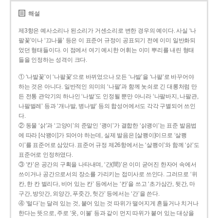
해설
제3항은 예사소리나 된소리가 거센소리로 변한 경우의 예이다. 사실 ‘나
팔꽃’이나 ‘끄나풀’ 등은 이 표준어 규정이 공표되기 전에 이미 일반화되
었던 형태들이다. 이 점에서 여기 예시한 어휘는 이미 뿌리를 내린 형태
들을 인정하는 성격이 크다.
① ‘나발꽃’이 ‘나팔꽃’으로 바뀌었으나 모든 ‘나발’을 ‘나팔’로 바꾸어야
하는 것은 아니다. 일반적인 의미의 ‘나팔’과 함께 놋쇠로 긴 대롱처럼 만
든 전통 관악기의 하나인 ‘나발’도 인정될 뿐만 아니라 ‘나팔바지, 나팔관,
나팔벌레’ 등과 ‘개나발, 병나발’ 등의 합성어에서도 각각 구별되어 쓰인
다.
② 동물 ‘삵’과 ‘고양이’의 준말인 ‘괭이’가 결합한 ‘삵괭이’는 표준 발음법
에 따라 [삭꽹이]가 되어야 하는데, 실제 발음은 [살쾡이]이므로 ‘살쾡
이’를 표준어로 삼았다. 표준어 규정 제26항에서는 ‘살쾡이’와 함께 ‘삵’도
표준어로 인정하였다.
③ ‘칸’은 공간의 구획을 나타내며, ‘간(間)’은 이미 굳어진 한자어 속에서
쓰이거나 공간으로서의 장소를 가리키는 접미사로 쓰인다. 그러므로 ‘위
칸, 한 칸 벌리다, 비어 있는 칸’ 등에서는 ‘칸’을 쓰고 ‘초가삼간, 뒷간, 마
구간, 방앗간, 외양간, 푸줏간, 헛간’ 등에서는 ‘간’을 쓴다.
④ ‘털다’는 달려 있는 것, 붙어 있는 것 따위가 떨어지게 흔들거나 치거나
한다는 뜻으로, 주로 ‘옷, 이불’ 등과 같이 먼지 따위가 붙어 있는 대상을