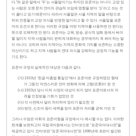
다.”와 같은 말에서 ‘두’는 서울말이기는 하지만 표준어는 아니다. 교양 있
는 사람은 오랜 문자 언어의 관습적 쓰임에 영향을 받아 ‘도’라고 쓰는 것
이 옳다고 믿기 때문이다. 따라서 서울말은 서울 지역의 말을 바탕으로
하되 언중들의 교양 의식을 반영한 말이라고 할 수 있다. 서울말을 표준
어의 조건으로 한다는 이러한 규정을 어떤 지역어를 사용하면 안 된다는
뜻으로 오해하면 안 된다. 표준어는 교육, 방송, 공식적 담화 등에서 써야
할 말이지 지역 사람들끼리 편하게 대화하는 경우에까지 꼭 써야 하는 말
이 아니다. 오히려 여러 지역어는 지역의 문화적 가치를 보존하는 소중한
자산이기도 하고 지역 사람들의 연대 의식을 강화하는 긍정적 기능을 하
기도 한다.
표준어 규정의 실제적인 대상은 다음과 같다.
(가) 1933년 ‘한글 마춤법 통일안’에서 표준어로 규정하였던 형태
가 그동안 자연스러운 언어 변화에 의해 고형(古形)이 된 것
(나) 1933년 당시 미처 사정의 대상이 되지 않아 표준어로서의 자
격을 인정받을 기회가 없었던 것
(다) 각 사전에서 달리 처리하여 정리가 필요한 것
(라) 방언, 신조어 등이 세력을 얻어 표준어 자리를 굳혀 가던 것
그러나 수많은 어휘의 표준어형을 규정에서 다 예시할 수는 없다. 이러한
한계를 보완하고자 국립국어원에서는 인터넷으로 “표준국어대사전”을
제공하고 있다. 인터넷판 “표준국어대사전”은 1999년에 초판이 발간된