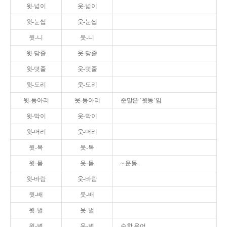
윗-넓이
웃-넓이
윗-눈썹
웃-눈썹
윗-니
웃-니
윗-당줄
웃-당줄
윗-덧줄
웃-덧줄
윗-도리
웃-도리
윗-동아리
웃-동아리
준말은 ‘윗동’임.
윗-막이
웃-막이
윗-머리
웃-머리
윗-목
웃-목
윗-몸
웃-몸
~ 운동.
윗-바람
웃-바람
윗-배
웃-배
윗-벌
웃-벌
윗-변
웃-변
수학 용어.