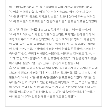
이 조항에서는 ‘암’과 ‘수’를 구별하여 쓸 때의 기본적 표준어는 ‘암’과
‘수’임을 분명히 밝혔다. ‘암’과 ‘수’는 역사적으로 ‘암ㅎ, 수ㅎ’과 같이
‘ㅎ’을 맨 마지막 음으로 가지고 있는 말이었으나 현대에 와서는 이러한
‘ㅎ’이 모두 떨어졌으므로 떨어진 형태를 기본적인 표준어로 규정하였다.
① ‘ㅎ’은 현대의 단어들에도 그 발음의 흔적이 많이 남아 있는데, 이
‘ㅎ’이 뒤의 예사소리와 결합하면 거센소리로 축약되는 일이 흔하여 이
조항에서 부가적으로 규정하였다. 즉 ‘암ㅎ’에 ‘개, 닭, 병아리’가 결합하
면 각각 ‘암캐, 암탉, 암평아리’가 되고 ‘수ㅎ’에 ‘개, 닭, 병아리’가 결합하
면 각각 ‘수캐, 수탉, 수평아리’가 되는 언어 현실을 존중하였다. 이러한
축약은 ‘다만 1’ 규정에서 언급한 예들에만 해당되는 것이므로 ‘암ㅎ, 수
ㅎ’에 ‘고양이’가 결합하더라도 ‘암고양이, 수고양이’와 같은 형태가 표준
어가 된다. 발음도 [암고양이], [수고양이]가 표준 발음이다.
② ‘수’와 뒤의 말이 결합할 때, 발음상 [ㄴ(ㄴ)] 첨가가 일어나거나 뒤의 예
사소리가 된소리가 되는 경우 사이시옷과 유사한 효과를 보이는 것이라
판단하여 ‘수’에 ‘ㅅ’을 붙인 ‘숫’을 표준어형으로 규정하였다. 이러한 경
우에는 ‘다만 2’ 규정에서 언급한 예들만 해당한다. ‘숫양, 숫염소’는 발음
이 [순냥], [순념소]이지 [수양], [수염소]가 아니므로 ‘수양, 수염소’와 같은
형태를 비표준어로 규정하였다. 또 ‘숫쥐’는 발음이 [숟쮜]이지 [수쥐]가
아니므로 ‘수쥐’와 같은 형태를 비표준어로 규정하였다.