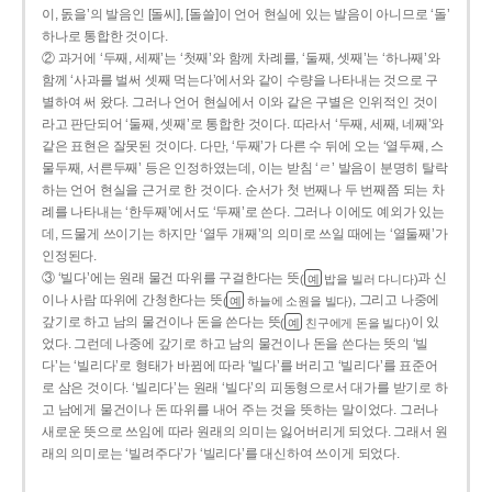
이, 돐을’의 발음인 [돌씨], [돌쓸]이 언어 현실에 있는 발음이 아니므로 ‘돌’
하나로 통합한 것이다.
② 과거에 ‘두째, 세째’는 ‘첫째’와 함께 차례를, ‘둘째, 셋째’는 ‘하나째’와
함께 ‘사과를 벌써 셋째 먹는다’에서와 같이 수량을 나타내는 것으로 구
별하여 써 왔다. 그러나 언어 현실에서 이와 같은 구별은 인위적인 것이
라고 판단되어 ‘둘째, 셋째’로 통합한 것이다. 따라서 ‘두째, 세째, 네째’와
같은 표현은 잘못된 것이다. 다만, ‘두째’가 다른 수 뒤에 오는 ‘열두째, 스
물두째, 서른두째’ 등은 인정하였는데, 이는 받침 ‘ㄹ’ 발음이 분명히 탈락
하는 언어 현실을 근거로 한 것이다. 순서가 첫 번째나 두 번째쯤 되는 차
례를 나타내는 ‘한두째’에서도 ‘두째’로 쓴다. 그러나 이에도 예외가 있는
데, 드물게 쓰이기는 하지만 ‘열두 개째’의 의미로 쓰일 때에는 ‘열둘째’가
인정된다.
③ ‘빌다’에는 원래 물건 따위를 구걸한다는 뜻
과 신
(
밥을 빌러 다니다)
예
이나 사람 따위에 간청한다는 뜻
, 그리고 나중에
(
하늘에 소원을 빌다)
예
갚기로 하고 남의 물건이나 돈을 쓴다는 뜻
이 있
(
친구에게 돈을 빌다)
예
었다. 그런데 나중에 갚기로 하고 남의 물건이나 돈을 쓴다는 뜻의 ‘빌
다’는 ‘빌리다’로 형태가 바뀜에 따라 ‘빌다’를 버리고 ‘빌리다’를 표준어
로 삼은 것이다. ‘빌리다’는 원래 ‘빌다’의 피동형으로서 대가를 받기로 하
고 남에게 물건이나 돈 따위를 내어 주는 것을 뜻하는 말이었다. 그러나
새로운 뜻으로 쓰임에 따라 원래의 의미는 잃어버리게 되었다. 그래서 원
래의 의미로는 ‘빌려주다’가 ‘빌리다’를 대신하여 쓰이게 되었다.