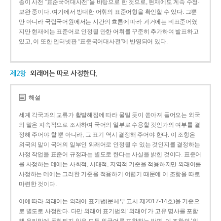
종이 사전 “표준국어대사전”을 바탕으로 한 것으로, 현재에도 계속 수정·
보완 중이다. 여기에서 방대한 어휘의 표준어형을 확인할 수 있다. 그뿐
만 아니라 국립국어원에서는 시간의 흐름에 따라 과거에는 비표준어였
지만 현재에는 표준어로 인정될 만한 어휘를 꾸준히 추가하여 발표하고
있고, 이 또한 인터넷판 “표준국어대사전”에 반영되어 있다.
제2항
외래어는 따로 사정한다.
해설
세계 각국과의 교류가 활발해짐에 따라 물밀 듯이 쏟아져 들어오는 외국
의 말은 지속적으로 조사하여 국어의 일부로 수용할 것인가의 여부를 결
정해 주어야 할 뿐 아니라, 그 표기 역시 결정해 주어야 한다. 이 조항은
외국의 말이 국어의 일부인 외래어로 인정될 수 있는 것인지를 결정하는
사정 작업을 표준어 규정과는 별도로 한다는 사실을 밝힌 것이다. 표준어
를 사정하는 데에는 사회적, 시대적, 지역적 기준을 적용하지만 외래어를
사정하는 데에는 그러한 기준을 적용하기 어렵기 때문에 이 조항을 따로
마련한 것이다.
이에 따라 외래어는 외래어 표기법(문체부 고시 제2017-14호)을 기준으
로 별도로 사정한다. 다만 외래어 표기법의 ‘외래어’가 고유 명사를 포함