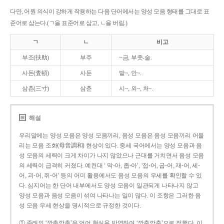
다만, 어원 의식이 강하게 작용하는 다음 단어에서는 양성 모음 형태를 그대로 표
준어로 삼는다.(ㄱ을 표준어로 삼고, ㄴ을 버림.)
ㄱ
ㄴ
비고
부조(扶助)
부주
~금, 부좃-술.
사돈(査頓)
사둔
밭~, 안~.
삼촌(三寸)
삼춘
시~, 외~, 처~.
해설
우리말에는 양성 모음은 양성 모음끼리, 음성 모음은 음성 모음끼리 어울
리는 모음 조화(母音調和) 현상이 있다. 중세 국어에서는 양성 모음과 음
성 모음의 세력이 크게 차이가 나지 않았으나 근대를 거치면서 음성 모음
의 세력이 급격히 커졌다. 예컨대 ‘ 막-아, 좁-아’, ‘접-어, 굽-어, 재-어, 세-
어, 괴-어, 쥐-어’ 등의 어미 활용에서도 음성 모음의 우세를 확인할 수 있
다. 심지어는 한 단어 내부에서도 양성 모음이 일관되게 나타나지 않고
양성 모음과 음성 모음이 섞여 나타나는 일이 많다. 이 조항은 그러한 음
성 모음 우세 현상을 명시적으로 규정한 것이다.
① 종래의 ‘깡총깡총’은 언어 현실을 반영하여 ‘깡충깡충’으로 정했다. 이