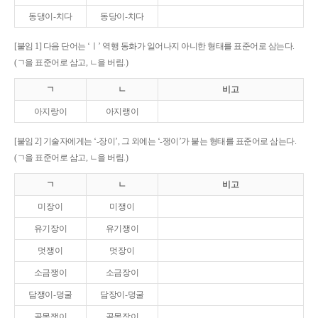
동댕이-치다
동당이-치다
[붙임 1] 다음 단어는 ‘ㅣ’ 역행 동화가 일어나지 아니한 형태를 표준어로 삼는다.
(ㄱ을 표준어로 삼고, ㄴ을 버림.)
ㄱ
ㄴ
비고
아지랑이
아지랭이
[붙임 2] 기술자에게는 ‘-장이’, 그 외에는 ‘-쟁이’가 붙는 형태를 표준어로 삼는다.
(ㄱ을 표준어로 삼고, ㄴ을 버림.)
ㄱ
ㄴ
비고
미장이
미쟁이
유기장이
유기쟁이
멋쟁이
멋장이
소금쟁이
소금장이
담쟁이-덩굴
담장이-덩굴
골목쟁이
골목장이