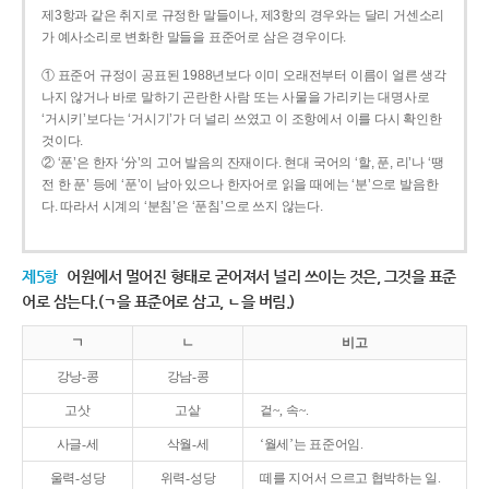
제3항과 같은 취지로 규정한 말들이나, 제3항의 경우와는 달리 거센소리
가 예사소리로 변화한 말들을 표준어로 삼은 경우이다.
① 표준어 규정이 공표된 1988년보다 이미 오래전부터 이름이 얼른 생각
나지 않거나 바로 말하기 곤란한 사람 또는 사물을 가리키는 대명사로
‘거시키’보다는 ‘거시기’가 더 널리 쓰였고 이 조항에서 이를 다시 확인한
것이다.
② ‘푼’은 한자 ‘分’의 고어 발음의 잔재이다. 현대 국어의 ‘할, 푼, 리’나 ‘땡
전 한 푼’ 등에 ‘푼’이 남아 있으나 한자어로 읽을 때에는 ‘분’으로 발음한
다. 따라서 시계의 ‘분침’은 ‘푼침’으로 쓰지 않는다.
제5항
어원에서 멀어진 형태로 굳어져서 널리 쓰이는 것은, 그것을 표준
어로 삼는다.(ㄱ을 표준어로 삼고, ㄴ을 버림.)
ㄱ
ㄴ
비고
강낭-콩
강남-콩
고삿
고샅
겉~, 속~.
사글-세
삭월-세
‘월세’는 표준어임.
울력-성당
위력-성당
떼를 지어서 으르고 협박하는 일.