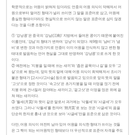
학문적으로는 어원이 밝혀져 있더라도 언중의 어원 의식이 약해져서 어
원으로부터 멀어진 형태가 널리 쓰이면 그 말을 표준어로 삼고, 어원에
충실한 형태이더라도 현실적으로 쓰이지 않는 말은 표준어로 삼지 않겠
다는 것을 다룬 조항이다.
① ‘강낭콩’은 중국의 ‘강남(江南)’ 지방에서 들여온 콩이기 때문에 붙여진
이름인데, ‘강남’의 형태가 변하여 ‘강낭’이 되었다. 제9항의 ‘남비’가 ‘냄
비’로 변한 것과 마찬가지로 언중이 이미 어원을 인식하지 않고 변한 형
태대로 발음하는 언어 현실을 그대로 반영하여 ‘강낭콩’으로 쓰게 한 것
이다.
② 예전에는 ‘지붕을 일 때에 쓰는 새끼’와 ‘좁은 골목이나 길’을 모두 ‘고
샅’으로 써 왔는데, 앞의 뜻의 말에 대해 어원 의식이 희박해져서 조사가
붙은 형태가 [고사시/고사슬] 등으로 발음되고 있으므로 앞의 뜻의 말을
‘고삿’으로 정한 것이다. ‘속고삿’은 초가지붕을 일 때 이엉을 얹기 전에
지붕 위에 건너질러 잡아매는 새끼이고, ‘겉고삿’은 이엉을 얹은 위에 걸
쳐 매는 새끼이다.
③ ‘월세(月貰)’와 뜻이 같은 말로서 과거에는 ‘삭월세’와 ‘사글세’가 모두
쓰였다. 그러나 ‘삭월세’를 한자어 ‘朔月貰’로 보는 것은 ‘사글세’의 음을
단순히 한자로 흉내 낸 것으로 보아 ‘사글세’만을 표준으로 삼은 것이다.
다만, 어원 의식이 여전히 남아 있어 어원을 의식한 형태가 쓰이는 것들
은 그 짝이 되는 비어원적인 형태보다 더 우선적으로 표준어 자격을 주도