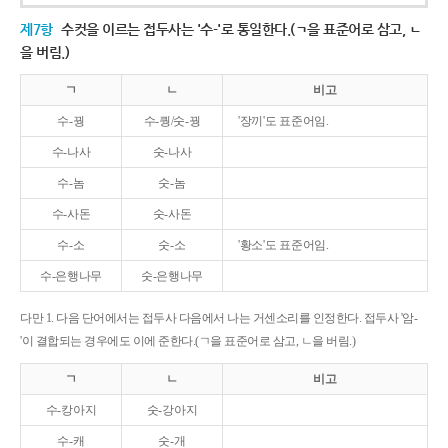
제7항
수컷을 이르는 접두사는 '수-'로 통일한다.(ㄱ을 표준어로 삼고, ㄴ
을 버림.)
ㄱ
ㄴ
비고
수-꿩
수-퀑/숫-꿩
'장끼'도 표준어임.
수-나사
숫-나사
수-놈
숫-놈
수-사돈
숫-사돈
수-소
숫-소
'황소'도 표준어임.
수-은행나무
숫-은행나무
다만 1. 다음 단어에서는 접두사 다음에서 나는 거센소리를 인정한다. 접두사 '암-
'이 결합되는 경우에도 이에 준한다.(ㄱ을 표준어로 삼고, ㄴ을 버림.)
ㄱ
ㄴ
비고
수-캉아지
숫-강아지
수-캐
숫-개