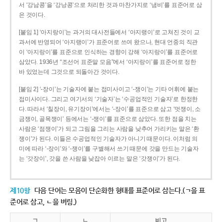
서 ‘강남콩’을 ‘강낭콩’으로 처리한 것과 마찬가지로 ‘냄비’를 표준어로 삼
은 것이다.
[붙임 1] ‘아지랑이’는 과거의 대사전들에서 ‘아지랭이’로 고쳐진 것이 교
과서에 반영되어 ‘아지랭이’가 표준어로 쓰여 왔으나, 현대 언중의 직관
이 ‘아지랑이’를 표준으로 인식하는 경향이 강해 ‘아지랑이’를 표준어로
삼았다. 1936년 “조선어 표준말 모음”에서 ‘아지랑이’를 표준어로 정한
바 있었는데 그것으로 되돌아간 것이다.
[붙임 2] ‘-장이’는 기술자에 붙는 접미사이고 ‘-쟁이’는 기타 어휘에 붙는
접미사이다. 그리고 여기서의 ‘기술자’는 ‘수공업적인 기술자’로 한정한
다. 따라서 ‘칠장이, 유기장이’에서는 ‘-장이’를 표준으로 삼고 ‘멋쟁이, 소
금쟁이, 골목쟁이’ 등에서는 ‘-쟁이’를 표준으로 삼았다. 또한 점을 치는
사람은 ‘점쟁이’가 되고 그림을 그리는 사람을 낮추어 가리키는 말은 ‘환
쟁이’가 된다. 이들은 수공업적인 기술자가 아니기 때문이다. 이처럼 의
미에 따라 ‘-장이’와 ‘-쟁이’를 구별해서 쓰기 때문에 갓을 만드는 기술자
는 ‘갓장이’, 갓을 쓴 사람을 낮잡아 이르는 말은 ‘갓쟁이’가 된다.
제10항
다음 단어는 모음이 단순화한 형태를 표준어로 삼는다.(ㄱ을 표
준어로 삼고, ㄴ을 버림.)
ㄱ
ㄴ
비고