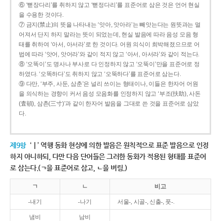
⑥ ‘뻗장다리’를 취하지 않고 ‘뻗정다리’를 표준어로 삼은 것은 언어 현실
을 수용한 것이다.
⑦ 금지(禁止)의 뜻을 나타내는 ‘앗아, 앗아라’는 빼앗는다는 원뜻과는 멀
어져서 단지 하지 말라는 뜻이 되었는데, 현실 발음에 따라 음성 모음 형
태를 취하여 ‘아서, 아서라’로 한 것이다. 어원 의식이 희박해졌으므로 어
법에 따라 ‘앗어, 앗어라’와 같이 적지 않고 ‘아서, 아서라’와 같이 적는다.
⑧ ‘오똑이’도 명사나 부사로 다 인정하지 않고 ‘오뚝이’만을 표준어로 정
하였다. ‘오똑하다’도 취하지 않고 ‘오뚝하다’를 표준어로 삼는다.
⑨ 다만, ‘부주, 사둔, 삼춘’은 널리 쓰이는 형태이나, 이들은 한자어 어원
을 의식하는 경향이 커서 음성 모음화를 인정하지 않고 ‘부조(扶助), 사돈
(査頓), 삼촌(三寸)’과 같이 한자어 발음을 그대로 쓴 것을 표준어로 삼았
다.
제9항
‘ㅣ’ 역행 동화 현상에 의한 발음은 원칙적으로 표준 발음으로 인정
하지 아니하되, 다만 다음 단어들은 그러한 동화가 적용된 형태를 표준어
로 삼는다.(ㄱ을 표준어로 삼고, ㄴ을 버림.)
ㄱ
ㄴ
비고
-내기
-나기
서울-, 시골-, 신출-, 풋-.
냄비
남비