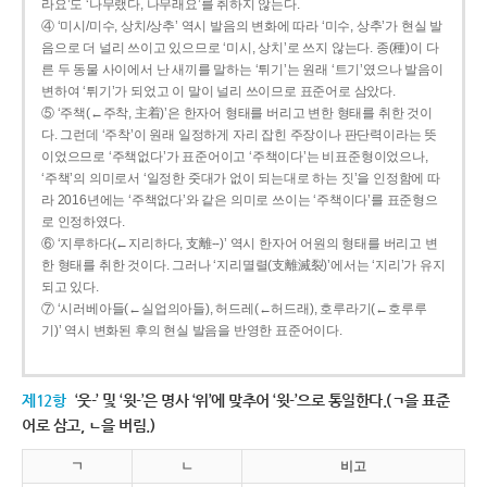
라요’도 ‘나무랬다, 나무래요’를 취하지 않는다.
④ ‘미시/미수, 상치/상추’ 역시 발음의 변화에 따라 ‘미수, 상추’가 현실 발
음으로 더 널리 쓰이고 있으므로 ‘미시, 상치’로 쓰지 않는다. 종(種)이 다
른 두 동물 사이에서 난 새끼를 말하는 ‘튀기’는 원래 ‘트기’였으나 발음이
변하여 ‘튀기’가 되었고 이 말이 널리 쓰이므로 표준어로 삼았다.
⑤ ‘주책(←주착, 主着)’은 한자어 형태를 버리고 변한 형태를 취한 것이
다. 그런데 ‘주착’이 원래 일정하게 자리 잡힌 주장이나 판단력이라는 뜻
이었으므로 ‘주책없다’가 표준어이고 ‘주책이다’는 비표준형이었으나,
‘주책’의 의미로서 ‘일정한 줏대가 없이 되는대로 하는 짓’을 인정함에 따
라 2016년에는 ‘주책없다’와 같은 의미로 쓰이는 ‘주책이다’를 표준형으
로 인정하였다.
⑥ ‘지루하다(←지리하다, 支離--)’ 역시 한자어 어원의 형태를 버리고 변
한 형태를 취한 것이다. 그러나 ‘지리멸렬(支離滅裂)’에서는 ‘지리’가 유지
되고 있다.
⑦ ‘시러베아들(←실업의아들), 허드레(←허드래), 호루라기(←호루루
기)’ 역시 변화된 후의 현실 발음을 반영한 표준어이다.
제12항
‘웃-’ 및 ‘윗-’은 명사 ‘위’에 맞추어 ‘윗-’으로 통일한다.(ㄱ을 표준
어로 삼고, ㄴ을 버림.)
ㄱ
ㄴ
비고