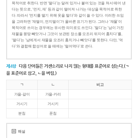
목적어로 취한다. 반면 ‘떨다’는 달려 있거나 붙어 있는 것을 쳐서 떼어 낸
다는 뜻으로, ‘먼지, 재’ 등과 같이 떨어져 나가는 대상을 목적어로 취한
다. 따라서 ‘먼지를 떨기 위해 옷을 털다’와 같이 쓸 수 있다. 이러한 쓰임
을 고려하면 ‘재떨이, 먼지떨이’가 올바른 표기가 된다. 그러나 ‘재물’이
목적어로 쓰이는 경우에는 유사한 의미로도 쓰인다. ‘털다’는 ‘남이 가진
재물을 몽땅 빼앗거나 그것이 보관된 장소를 모조리 뒤지어 훔치다’를,
‘떨다’는 ‘남에게서 재물을 모조리 훔치거나 빼앗다’를 뜻한다. 다만, ‘먹
다’와 결합해 합성어로 쓸 때에는 ‘털어먹다’로 쓴다.
제4항
다음 단어들은 거센소리로 나지 않는 형태를 표준어로 삼는다.(ㄱ
을 표준어로 삼고, ㄴ을 버림.)
ㄱ
ㄴ
비고
가을-갈이
가을-카리
거시기
거시키
분침
푼침
해설