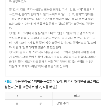
록 규정하였다.
④ ‘갈비, 갓모, 휴지(休紙)’는 변화된 형태인 ‘가리, 갈모, 수지’ 등도 각각
쓰였으나, 본래의 형태가 더 널리 쓰이므로 ‘갈비, 갓모, 휴지’의 형태를
표준어로 인정하였다. 다만, ‘갓모’와는 별개로 비가 올 때 갓 위에 덮어
쓰던 고깔 비슷하게 생긴 물건을 뜻하는 ‘갈모(-帽)’는 표준어로 인정한
다.
⑤ ‘밀-’에 ‘-뜨리다’가 붙은 ‘밀뜨리다’도 언중이 ‘밀다’의 뜻을 의식하고
있으므로 비록 ‘미뜨리다’가 쓰이고 있어도 ‘밀뜨리다’로 쓴다. 다만, ‘-뜨
리다’와 ‘-트리다’가 같은 뜻의 복수 표준어 접미사로 인정되므로 ‘밀뜨리
다’와 함께 ‘밀트리다’도 표준어로 인정된다.
⑥ ‘적이’는 의미적으로 ‘적다’와는 멀어지고 오히려 반대의 의미를 가지
게 되었다. 그 때문에 한동안 ‘저으기’가 널리 보급되기도 하였다. 그러나
반대의 뜻이 되었더라도 원래의 어원 ‘적다’와의 관계는 부정할 수 없기
때문에 ‘저으기’가 아닌 ‘적이’를 표준어로 삼았다.
제6항
다음 단어들은 의미를 구별함이 없이, 한 가지 형태만을 표준어로
삼는다.(ㄱ을 표준어로 삼고, ㄴ을 버림.)
ㄱ
ㄴ
비고
돌
돐
생일, 주기.