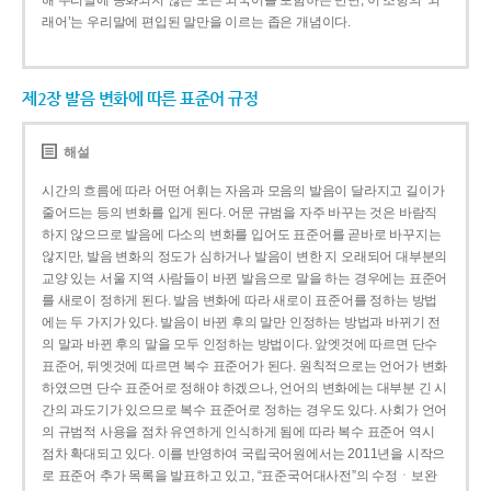
해 우리말에 동화되지 않은 모든 외국어를 포함하는 반면, 이 조항의 ‘외
래어’는 우리말에 편입된 말만을 이르는 좁은 개념이다.
제2장 발음 변화에 따른 표준어 규정
해설
시간의 흐름에 따라 어떤 어휘는 자음과 모음의 발음이 달라지고 길이가
줄어드는 등의 변화를 입게 된다. 어문 규범을 자주 바꾸는 것은 바람직
하지 않으므로 발음에 다소의 변화를 입어도 표준어를 곧바로 바꾸지는
않지만, 발음 변화의 정도가 심하거나 발음이 변한 지 오래되어 대부분의
교양 있는 서울 지역 사람들이 바뀐 발음으로 말을 하는 경우에는 표준어
를 새로이 정하게 된다. 발음 변화에 따라 새로이 표준어를 정하는 방법
에는 두 가지가 있다. 발음이 바뀐 후의 말만 인정하는 방법과 바뀌기 전
의 말과 바뀐 후의 말을 모두 인정하는 방법이다. 앞엣것에 따르면 단수
표준어, 뒤엣것에 따르면 복수 표준어가 된다. 원칙적으로는 언어가 변화
하였으면 단수 표준어로 정해야 하겠으나, 언어의 변화에는 대부분 긴 시
간의 과도기가 있으므로 복수 표준어로 정하는 경우도 있다. 사회가 언어
의 규범적 사용을 점차 유연하게 인식하게 됨에 따라 복수 표준어 역시
점차 확대되고 있다. 이를 반영하여 국립국어원에서는 2011년을 시작으
로 표준어 추가 목록을 발표하고 있고, “표준국어대사전”의 수정ㆍ보완