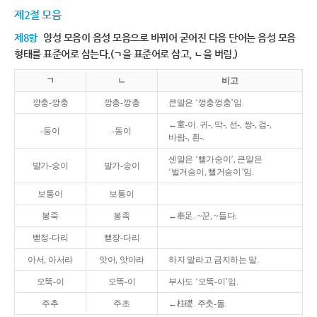
제2절 모음
제8항
양성 모음이 음성 모음으로 바뀌어 굳어진 다음 단어는 음성 모음
형태를 표준어로 삼는다.(ㄱ을 표준어로 삼고, ㄴ을 버림.)
ㄱ
ㄴ
비고
깡충-깡충
깡총-깡총
큰말은 ‘껑충껑충’임.
←童-이. 귀-, 막-, 선-, 쌍-, 검-,
-둥이
-동이
바람-, 흰-.
센말은 ‘빨가숭이’, 큰말은
발가-숭이
발가-송이
‘벌거숭이, 뻘거숭이’임.
보퉁이
보통이
봉죽
봉족
←奉足. ~꾼, ~들다.
뻗정-다리
뻗장-다리
아서, 아서라
앗아, 앗아라
하지 말라고 금지하는 말.
오뚝-이
오똑-이
부사도 ‘오뚝-이’임.
주추
주초
←柱礎. 주춧-돌.