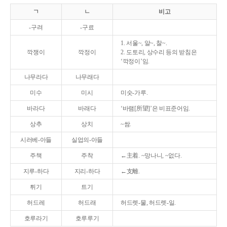
ㄱ
ㄴ
비고
-구려
-구료
1. 서울~, 알~, 찰~.
깍쟁이
깍정이
2. 도토리, 상수리 등의 받침은
‘깍정이’임.
나무라다
나무래다
미수
미시
미숫-가루.
바라다
바래다
‘바램[所望]’은 비표준어임.
상추
상치
~쌈.
시러베-아들
실업의-아들
주책
주착
←主着. ~망나니, ~없다.
지루-하다
지리-하다
←支離.
튀기
트기
허드레
허드래
허드렛-물, 허드렛-일.
호루라기
호루루기