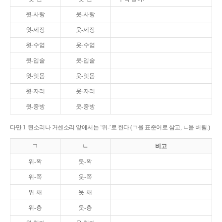
윗-사랑
웃-사랑
윗-세장
웃-세장
윗-수염
웃-수염
윗-입술
웃-입술
윗-잇몸
웃-잇몸
윗-자리
웃-자리
윗-중방
웃-중방
다만 1. 된소리나 거센소리 앞에서는 ‘위-’로 한다.(ㄱ을 표준어로 삼고, ㄴ을 버림.)
ㄱ
ㄴ
비고
위-짝
웃-짝
위-쪽
웃-쪽
위-채
웃-채
위-층
웃-층