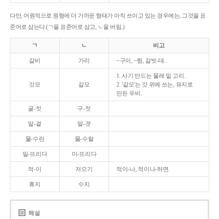
다만, 어원적으로 원형에 더 가까운 형태가 아직 쓰이고 있는 경우에는, 그것을 표
준어로 삼는다.(ㄱ을 표준어로 삼고, ㄴ을 버림.)
ㄱ
ㄴ
비고
갈비
가리
~구이, ~찜, 갈빗-대.
1. 사기 만드는 물레 밑 고리.
갓모
갈모
2. '갈모'는 갓 위에 쓰는, 유지로
만든 우비.
굴-젓
구-젓
말-곁
말-겻
물-수란
물-수랄
밀-뜨리다
미-뜨리다
적-이
저으기
적이-나, 적이나-하면.
휴지
수지
해설