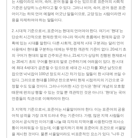
는 사람이라도 비어, 속어, 은어 등을 쓸 수는 있으므로 표준어의 사회적
기준은 상당히 느슨하다고 할 수 있다. 그러나 비어, 속어, 은어 등은 표준
어이기는 하되 언어 예절에 어긋난 말들이므로, 교양 있는 사람이라면 사
용을 자제하여야 하는 말들이다.
2. 시대적 기준으로서, 표준어는 현대의 언어여야 한다. 여기서 ‘현대’는
단순히 시간적으로 현재란 뜻이 아니라 역사적 흐름에서 현재와 같은 구
획에 있는 시대를 말한다. 다른 사회적, 경제적 시대 구분과는 달리 언어
사용에서 현대를 구분하는 데에는 뚜렷한 객관적 기준이 없다. 20세기 초
의 구어가 현대의 말로 간주되곤 하나, 21세기가 상당히 진행된 현재로서
는 20세기 초의 구어를 현대의 말로 간주하기에 어려움이 있다. 한 시대
에 최대 4세대가 공존할 수 있으므로 세대 간 시간 차를 30년 남짓으로
잡으면 넉넉잡아 100년 정도의 시간 차가 있는 말들이 한 시대에 쓰일 수
있다. 그러므로 현대를 100년 전으로부터 현재 시점까지의 기간으로 규
정할 수도 있을 것이다. 그러나 이러한 시간 인식은 ‘현대’ 개념의 모호함
때문에 편의상 행할 수 있는 것일 뿐 객관적인 것은 아니다. ‘현대’는 국어
언중들의 직관으로 이해하여야 한다.
3. 지역적 기준으로서, 표준어는 서울말이어야 한다. 이는 표준어의 공용
어적 성격을 가장 크게 드러내 주는 기준이다. 가령, 많은 지역 사람들이
모여서 공식적인 이야기를 나눌 때 각자의 지역어를 사용한다면 의사소
통이 어려워질 수 있는데, 이를 방지하기 위해 표준어의 조건으로 서울말
을 제시한 것이다. 물론 서울말이라도 비표준적인 요소가 있다. “나두 간