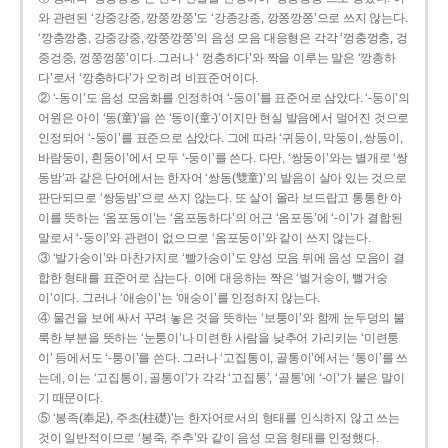
와 관련된 ‘강중강중, 깡쭝깡쭝’도 ‘강종강종, 깡쫑깡쫑’으로 쓰지 않는다.
‘깡충깡충, 강중강중, 깡쭝깡쭝’의 음성 모음 대응형은 각각 ‘껑충껑충, 겅
중겅중, 껑쭝껑쭝’이다. 그러나 ‘ 껑충하다’와 짝을 이루는 말은 ‘깡총하
다’로서 ‘깡충하다’가 오히려 비표준어이다.
② ‘-동이’도 음성 모음화를 인정하여 ‘-둥이’를 표준어로 삼았다. ‘-둥이’의
어원은 아이 ‘동(童)’을 쓴 ‘동이(童-)’이지만 현실 발음에서 멀어진 것으로
인정되어 ‘-둥이’를 표준으로 삼았다. 그에 따라 ‘귀둥이, 막둥이, 쌍둥이,
바람둥이, 흰둥이’에서 모두 ‘-둥이’를 쓴다. 다만, ‘쌍둥이’와는 별개로 ‘쌍
동밤’과 같은 단어에서는 한자어 ‘쌍동(雙童)’의 발음이 살아 있는 것으로
판단되므로 ‘쌍둥밤’으로 쓰지 않는다. 또 살이 올라 보드랍고 통통한 아
이를 뜻하는 ‘옴포동이’는 ‘옴포동하다’의 어근 ‘옴포동’에 ‘-이’가 결합된
말로서 ‘-둥이’와 관련이 없으므로 ‘옴포둥이’와 같이 쓰지 않는다.
③ ‘발가숭이’와 마찬가지로 ‘빨가숭이’도 양성 모음 뒤에 음성 모음이 결
합한 형태를 표준어로 삼는다. 이에 대응하는 짝은 ‘벌거숭이, 뻘거숭
이’이다. 그러나 ‘애송이’는 ‘애숭이’를 인정하지 않는다.
④ 물건을 보에 싸서 꾸려 놓은 것을 뜻하는 ‘보퉁이’와 함께 눈두덩의 불
룩한 부분을 뜻하는 ‘눈퉁이’나 미련한 사람을 낮추어 가리키는 ‘미련퉁
이’ 등에서도 ‘-퉁이’를 쓴다. 그러나 ‘고집통이, 골통이’에서는 ‘통이’를 쓰
는데, 이는 ‘고집통이, 골통이’가 각각 ‘고집통’, ‘골통’에 ‘-이’가 붙은 말이
기 때문이다.
⑤ ‘봉족(奉足), 주초(柱礎)’는 한자어로서의 형태를 인식하지 않고 쓰는
것이 일반적이므로 ‘봉죽, 주추’와 같이 음성 모음 형태를 인정했다.