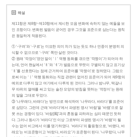
해설
제11항은 제8항~제10항에서 제시한 모음 변화에 속하지 않는 예들을 보
인 조항이다. 변화된 발음이 굳어진 경우 그것을 표준으로 삼는다는 원칙
은 동일하게 적용된다.
① ‘-구려’와 ‘-구료’는 미묘한 의미 차가 있는 듯도 하나 언중이 분명히 의
식할 수 없으므로 ‘-구려’ 쪽만 살린 것이다.
② 원래 ‘깍정이’였던 말이 ‘ㅣ’ 역행 동화를 겪으면 ‘깍젱이’가 되어야 하
는데, 언어 현실에서 ‘ㅐ’와 ‘ㅔ’가 발음으로 뚜렷이 구별되지 않고 표기상
‘ㅐ’를 선호한다는 점에 근거하여 표준어를 ‘깍쟁이’로 정하였다. 그럼으
로써 이는 ‘ㅣ’ 역행 동화와는 직접 관련이 없어진 표준어가 되어 제9항의
예외로 다루지 않고 여기에서 다루게 된 것이다. 그러나 밤나무, 떡갈나
무 따위의 열매를 싸고 있는 술잔 모양의 받침을 뜻하는 ‘깍정이’는 원래
의 말을 그대로 두었다.
③ ‘나무래다, 바래다’는 방언으로 해석하여 ‘나무라다, 바라다’를 표준어
로 삼았다. 그런데 근래 ‘바라다’에서 파생된 명사 ‘바람’을 ‘바램’으로 잘
못 쓰는 경향이 있다. ‘바람[風]’과의 혼동을 피하려는 심리 때문인 듯하
다. 그러나 동사가 ‘바라다’인 이상 그로부터 파생된 명사가 ‘바램’이 될
수는 없어 비고에서 이를 명기하였다. ‘바라다’의 활용형으로, ‘바랬다, 바
래요’는 비표준형이고 ‘바랐다, 바라요’가 표준형이 된다. ‘나무랐다, 나무