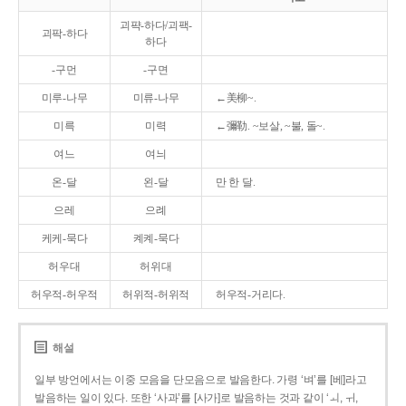
괴퍅-하다/괴팩-
괴팍-하다
하다
-구먼
-구면
미루-나무
미류-나무
←美柳~.
미륵
미력
←彌勒. ~보살, ~불, 돌~.
여느
여늬
온-달
왼-달
만 한 달.
으레
으례
케케-묵다
켸켸-묵다
허우대
허위대
허우적-허우적
허위적-허위적
허우적-거리다.
해설
일부 방언에서는 이중 모음을 단모음으로 발음한다. 가령 ‘벼’를 [베]라고
발음하는 일이 있다. 또한 ‘사과’를 [사가]로 발음하는 것과 같이 ‘ㅚ, ㅟ,