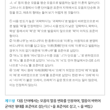
ㅘ, ㅝ’ 등의 원순 모음을 평순 모음으로 발음하는 일은 더 흔히 일어난다.
그러나 이 조항에서 다룬 단어들은 표준어 지역에서도 모음의 단순화 과
정을 겪고, 애초의 형태는 들어 보기 어렵게 된 것들이다.
① 사용 빈도가 높은 ‘괴퍅하다’는 ‘괴팍하다’로 발음이 바뀌었으므로 바
뀐 발음 ‘팍’을 인정하였다. 그러나 사용 빈도가 낮은 ‘강퍅하다, 퍅하다,
퍅성’ 등에서의 ‘퍅’은 ‘팍’으로 발음되지 않으므로 ‘퍅’이 아직도 표준어
형이다.
② ‘미류나무’는 버드나무의 한 종류이므로 ‘미류’는 어원적으로 분명히
버드나무의 의미를 담고 있는 ‘미류(美柳)’인데 이제 ‘미류’라고 발음하는
경우가 거의 없기 때문에 ‘미루나무’를 표준어로 삼았다.
③ ‘여느’도 원래 ‘여늬’였으나 이중 모음 ‘ㅢ’가 단모음 ‘ㅡ’로 변하였으므
로 ‘여느’를 표준어로 삼았다. ‘늬나노’의 ‘늬’도 언어 현실에서 [니]로 소리
나므로 ‘니나노’를 표준어로 삼는다.
④ ‘으례’ 역시 원래 ‘의례(依例)’에서 ‘으례’가 되었던 것인데 ‘례’의 발음
이 ‘레’로 바뀌었으므로 ‘으레’를 표준어로 삼았다. 한편 부사 ‘으레’에 다
시 ‘-이/-히’가 붙은 ‘으레이, 으레히’가 같은 뜻으로 쓰이는 일이 많은데,
이는 인정하지 않는다.
제11항
다음 단어에서는 모음의 발음 변화를 인정하여, 발음이 바뀌어
굳어진 형태를 표준어로 삼는다.(ㄱ을 표준어로 삼고, ㄴ을 버림.)