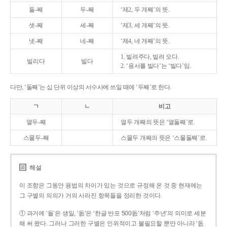
둘-째
두-째
‘제2, 두 개째’의 뜻.
셋-째
세-째
‘제3, 세 개째’의 뜻.
넷-째
네-째
‘제4, 네 개째’의 뜻.
1. 빌려주다, 빌려 오다.
빌리다
빌다
2. ‘용서를 빌다’는 ‘빌다’임.
다만, ‘둘째’는 십 단위 이상의 서수사에 쓰일 때에 ‘두째’로 한다.
ㄱ
ㄴ
비고
열두-째
열두 개째의 뜻은 ‘열둘째’로.
스물두-째
스물두 개째의 뜻은 ‘스물둘째’로.
해설
이 조항은 그동안 용법의 차이가 있는 것으로 규정해 온 것 중 현재에는
그 구별의 의의가 거의 사라진 항목들을 정리한 것이다.
① 과거에 ‘돌’은 생일, ‘돐’은 ‘한글 반포 500돐’처럼 ‘주년’의 의미로 세분
해 써 왔다. 그러나 그러한 구별은 인위적이고 불필요할 뿐만 아니라 ‘돐