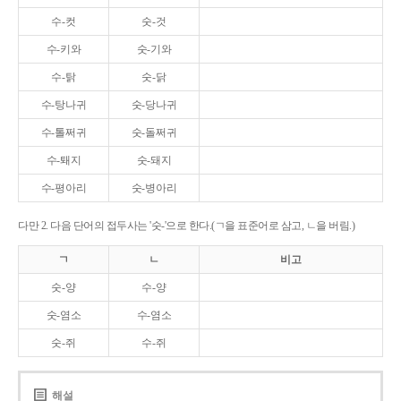
수-컷
숫-것
수-키와
숫-기와
수-탉
숫-닭
수-탕나귀
숫-당나귀
수-톨쩌귀
숫-돌쩌귀
수-퇘지
숫-돼지
수-평아리
숫-병아리
다만 2. 다음 단어의 접두사는 '숫-'으로 한다.(ㄱ을 표준어로 삼고, ㄴ을 버림.)
ㄱ
ㄴ
비고
숫-양
수-양
숫-염소
수-염소
숫-쥐
수-쥐
해설