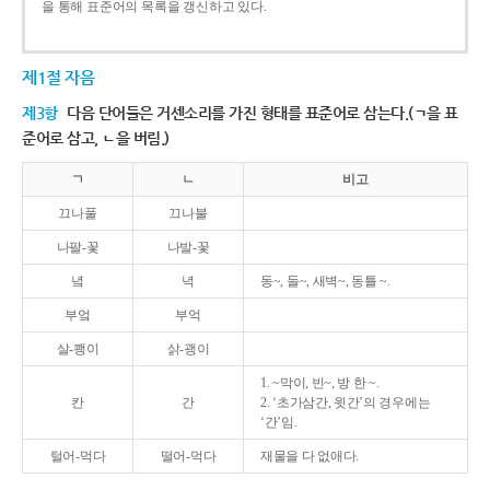
을 통해 표준어의 목록을 갱신하고 있다.
제1절 자음
제3항
다음 단어들은 거센소리를 가진 형태를 표준어로 삼는다.(ㄱ을 표
준어로 삼고, ㄴ을 버림.)
ㄱ
ㄴ
비고
끄나풀
끄나불
나팔-꽃
나발-꽃
녘
녁
동~, 들~, 새벽~, 동틀 ~.
부엌
부억
살-쾡이
삵-괭이
1. ~막이, 빈~, 방 한 ~.
칸
간
2. ‘초가삼간, 윗간’의 경우에는
‘간’임.
털어-먹다
떨어-먹다
재물을 다 없애다.