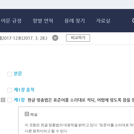
메인콘텐츠 바로가기
어문 규정
항별 연혁
용례 찾기
자료실
비교하기
017-12호(2017. 3. 28.)
본문
제1장 총칙
제1항
한글 맞춤법은 표준어를 소리대로 적되, 어법에 맞도록 함을 
해설
이 조항은 한글 맞춤법의 대원칙을 밝히고 있다. “표준어를 소리대로 적되
다른 원칙이라고 할 수 있다.