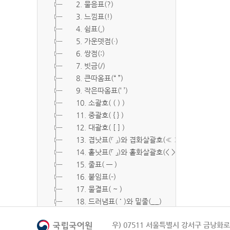
2. 물음표(?)
3. 느낌표(!)
4. 쉼표(,)
5. 가운뎃점(·)
6. 쌍점(:)
7. 빗금(/)
8. 큰따옴표(“ ”)
9. 작은따옴표(‘ ’)
10. 소괄호( ( ) )
11. 중괄호( { } )
12. 대괄호( [ ] )
13. 겹낫표(『 』)와 겹화살괄호(≪ ≫)
14. 홑낫표(「 」)와 홑화살괄호(< >)
15. 줄표( ― )
16. 붙임표(-)
17. 물결표( ~ )
18. 드러냄표( ˙ )와 밑줄(__)
19. 숨김표( O, X )
우) 07511 서울특별시 강서구 금낭화로 
20. 빠짐표( □ )