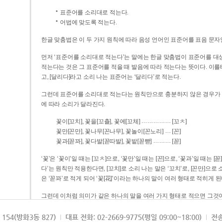
표준어를 소리대로 적는다.
어법에 맞도록 적는다.
한글 맞춤법은 이 두 가지 원칙에 따라 음성 언어인 표준어를 표음 문자
먼저 ‘표준어를 소리대로 적는다’는 말에는 한글 맞춤법이 표준어를 대상
적는다는 것은 그 표준어를 적을 때 발음에 따라 적는다는 뜻이다. 이를테면 [나무]라고 소리 나는 표준어는 ‘나무’로 적
고, [달리다]라고 소리 나는 표준어는 ‘달리다’로 적는다.
그런데 표준어를 소리대로 적는다는 원칙만으로 충분하지 않은 경우가 있다
에 따라 소리가 달라진다.
……………
꽃이[꼬치], 꽃을[꼬츨], 꽃에[꼬체]
[꼬ㅊ]
…
꽃만[꼰만], 꽃나무[꼰나무], 꽃놀이[꼰노리]
[꼰]
………
꽃과[꼳꽈], 꽃다발[꼳따발], 꽃밭[꼳빧]
[꼳]
‘꽃’은 ‘꽃이’일 때는 [꼬ㅊ]으로, ‘꽃만’일 때는 [꼰]으로, ‘꽃과’일 때는
다’는 원칙만 적용한다면, [꼬치]로 소리 나는 말은 ‘꼬치’로, [꼰만]으로 소리 나는 말은 ‘꼰만’으로, [꼳꽈]로 소리 나는 말
은 ‘꼳꽈’로 적게 되어 ‘꽃[花]’이라는 하나의 말이 여러 형태로 적히게 된
그런데 이처럼 의미가 같은 하나의 말을 여러 가지 형태로 적으면 그것이
은 하나의 말은 형태를 하나로 고정하여 일관되게 적어야 의미를 파악하기가 
되게 적는 것이 의미를 파악하는 데 효과적이다.
154(방화3동 827)
대표 전화: 02-2669-9775(평일 09:00~18:00)
전송