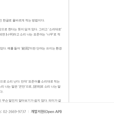
인 한글로 올바르게 적는 방법이다.
으로 한다는 뜻이 담겨 있다. 그리고 ‘소리대로’
. 예를 들어 ‘꽃[花]’이란 단어는 쓰이는 환경
 [꼳]으로 소리 난다. 만약 ‘표준어를 소리대로 적는
다.
 무슨 말인지 알아보기가 쉽지 않다. 의미가 같
쉽다. 즉 ‘꽃, 꼰, 꼳’보다는 ‘꽃’ 하나로 일관
: 02-2669-9737
개발지원(Open API)