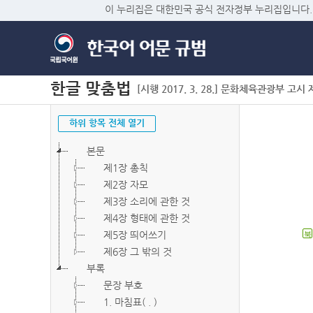
이 누리집은 대한민국 공식 전자정부 누리집입니다.
한글 맞춤법
[시행 2017. 3. 28.] 문화체육관광부 고시 제2
하위 항목 전체 열기
본문
제1장 총칙
제2장 자모
제3장 소리에 관한 것
제4장 형태에 관한 것
제5장 띄어쓰기
북
제6장 그 밖의 것
부록
문장 부호
1. 마침표( . )