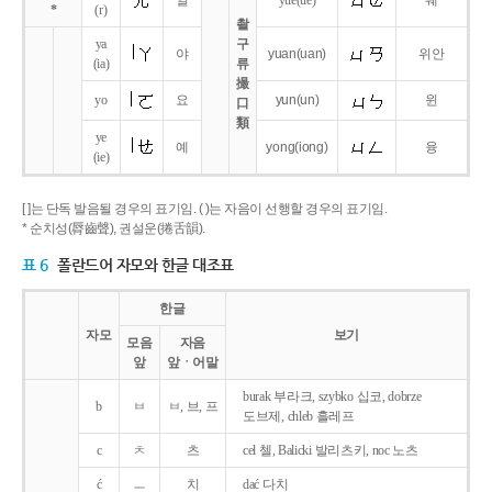
얼
yue
(ue)
웨
*
(r)
촬
ya
구
야
yuan
(uan)
위안
(ia)
류
撮
yo
요
yun
(un)
윈
口
類
ye
예
yong
(iong)
융
(ie)
[ ]는 단독 발음될 경우의 표기임. ( )는 자음이 선행할 경우의 표기임.
* 순치성(脣齒聲), 권설운(捲舌韻).
표 6
폴란드어 자모와 한글 대조표
한글
자모
보기
모음
자음
앞
앞ㆍ어말
burak 부라크, szybko 십코, dobrze
b
ㅂ
ㅂ, 브, 프
도브제, chleb 흘레프
c
ㅊ
츠
cel 첼, Balicki 발리츠키, noc 노츠
ć
ㅡ
치
dać 다치