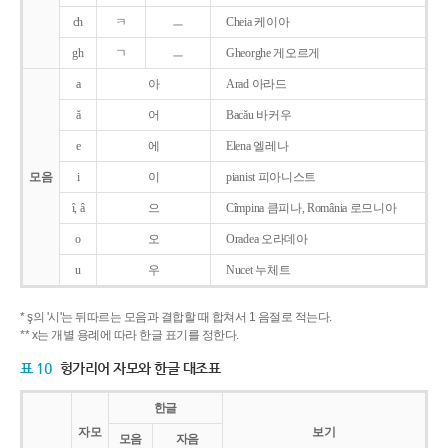
ch
ㅋ
ㅡ
Cheia 케이아
gh
ㄱ
ㅡ
Gheorghe 게오르게
a
아
Arad 아라드
ǎ
어
Bacǎu 바커우
e
에
Elena 엘레나
모음
i
이
pianist 피아니스트
î, â
으
Cîmpina 큼피나, România 로므니아
o
오
Oradea 오라데아
u
우
Nucet 누체트
* ş의 '시'는 뒤따르는 모음과 결합할 때 합쳐서 1 음절로 적는다.
** x는 개별 용례에 따라 한글 표기를 정한다.
표 10
헝가리어 자모와 한글 대조표
한글
자모
보기
모음
자음