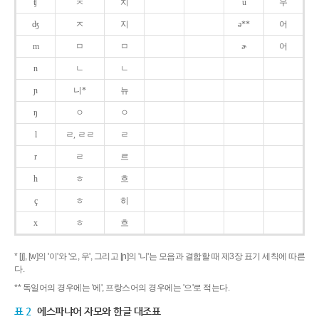
ʧ
ㅊ
치
u
우
ʤ
ㅈ
지
ə**
어
m
ㅁ
ㅁ
ɚ
어
n
ㄴ
ㄴ
ɲ
니*
뉴
ŋ
ㅇ
ㅇ
l
ㄹ, ㄹㄹ
ㄹ
r
ㄹ
르
h
ㅎ
흐
ç
ㅎ
히
x
ㅎ
흐
* [j], [w]의 '이'와 '오, 우', 그리고 [ɲ]의 '니'는 모음과 결합할 때 제3장 표기 세칙에 따른
다.
** 독일어의 경우에는 '에', 프랑스어의 경우에는 '으'로 적는다.
표 2
에스파냐어 자모와 한글 대조표