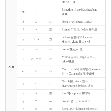
credo 크레도
Pinocchio 피노키오, cherubino
ch
ㅋ
―
케루비노
d
ㄷ
드
Dante 단테, drizza 드리차
f
ㅍ
프
Firenze 피렌체, freddo 프레도
Galileo 갈릴레오, Genova
g
ㄱ, ㅈ
그
제노바, gloria 글로리아
h
―
―
hanno 안노, oh 오
Milano 밀라노, largo 라르고,
l
ㄹ, ㄹㄹ
ㄹ
palco 팔코
자음
Macchiavelli 마키아벨리, mamma
m
ㅁ
ㅁ
맘마, Campanella 캄파넬라
Nero 네로, Anna 안나,
n
ㄴ
ㄴ
divertimento 디베르티멘토
p
ㅍ
프
Pisa 피사, prima 프리마
q
ㅋ
―
quando 콴도, queto 퀘토
r
ㄹ
르
Roma 로마, Marconi 마르코니