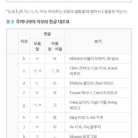
* lj, nj, š, j의 '리, 니, 시, 이'는 뒤따르는 모음과 결합할 때 합쳐서 1 음절로 적는다.
표 9
루마니아어 자모와 한글 대조표
한글
자모
보기
모음
자음
앞
앞ㆍ어말
b
ㅂ
브
bibliotecǎ 비블리오테커, alb 알브
Cîntec 큰테크, Cine 치네, facturǎ
c
ㅋ, ㅊ
ㄱ, 크
팍투러
d
ㄷ
드
Moldova 몰도바, Brad 브라드
f
ㅍ
프
Focşani 폭샤니, Cartof 카르토프
Galaţi 갈라치, Gigel 지젤, hering
g
ㄱ, ㅈ
그
헤린그
h
ㅎ
흐
haţeg 하체그, duh 두흐
j
ㅈ
지
Jiu 지우, Cluj 클루지
k
ㅋ
ㅡ
kilogram 킬로그람