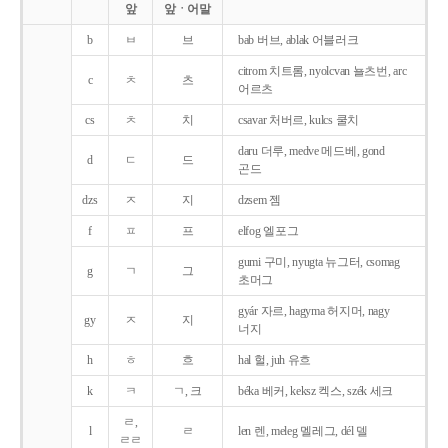
앞
앞ㆍ어말
b
ㅂ
브
bab 버브, ablak 어블러크
citrom 치트롬, nyolcvan 뇰츠번, arc
c
ㅊ
츠
어르츠
cs
ㅊ
치
csavar 처버르, kulcs 쿨치
daru 더루, medve 메드베, gond
d
ㄷ
드
곤드
dzs
ㅈ
지
dzsem 젬
f
ㅍ
프
elfog 엘포그
gumi 구미, nyugta 뉴그터, csomag
g
ㄱ
그
초머그
gyár 자르, hagyma 허지머, nagy
gy
ㅈ
지
너지
h
ㅎ
흐
hal 헐, juh 유흐
k
ㅋ
ㄱ, 크
béka 베커, keksz 켁스, szék 세크
ㄹ,
l
ㄹ
len 렌, meleg 멜레그, dél 델
ㄹㄹ