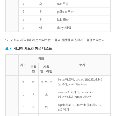
o
오
udo 우도
ó
우
próba 프루바
u
우
kula 쿨라
y
이
daktyl 닥틸
* ż, sz, rz의 '시'와 j의 '이'는 뒤따르는 모음과 결합할 때 합쳐서 1 음절로 적는다.
표 7
체코어 자모와 한글 대조표
한글
자모
보기
모음
자음
앞
앞ㆍ어말
barva 바르바, obchod 옵호트, dobrý
b
ㅂ
ㅂ, 브, 프
도브리, jeřab 예르자프
cigareta 치가레타, nemocnice
c
ㅊ
츠
네모츠니체, nemoc 네모츠
čapek 차페크, kulečnik 쿨레치니크,
č
ㅊ
치
míč 미치