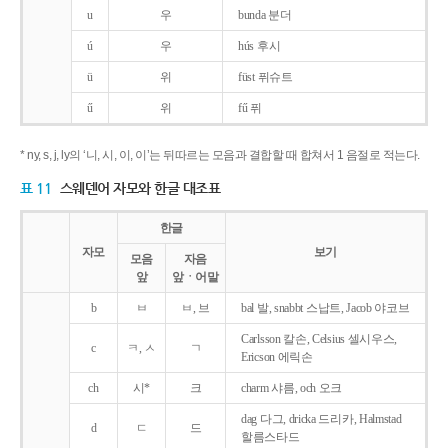
u
우
bunda 분더
ú
우
hús 후시
ü
위
füst 퓌슈트
ű
위
fű 퓌
* ny, s, j, ly의 ‘니, 시, 이, 이’는 뒤따르는 모음과 결합할 때 합쳐서 1 음절로 적는다.
표 11
스웨덴어 자모와 한글 대조표
한글
자모
보기
모음
자음
앞
앞ㆍ어말
b
ㅂ
ㅂ, 브
bal 발, snabbt 스납트, Jacob 야코브
Carlsson 칼손, Celsius 셀시우스,
c
ㅋ, ㅅ
ㄱ
Ericson 에릭손
ch
시*
크
charm 샤름, och 오크
dag 다그, dricka 드리카, Halmstad
d
ㄷ
드
할름스타드