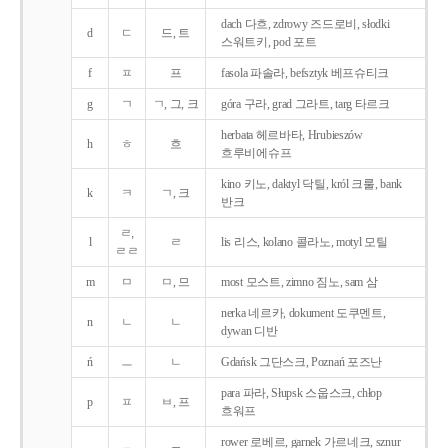
dach 다흐, zdrowy 즈드로비, słodki
d
ㄷ
드, 트
스워트키, pod 포트
f
ㅍ
프
fasola 파솔라, befsztyk 베프슈티크
g
ㄱ
ㄱ, 그, 크
góra 구라, grad 그라트, targ 타르크
herbata 헤르바타, Hrubieszów
h
ㅎ
흐
흐루비에슈프
kino 키노, daktyl 닥틸, król 크룰, bank
k
ㅋ
ㄱ, 크
반크
ㄹ,
l
ㄹ
lis 리스, kolano 콜라노, motyl 모틸
ㄹㄹ
m
ㅁ
ㅁ, 므
most 모스트, zimno 짐노, sam 삼
nerka 네르카, dokument 도쿠멘트,
n
ㄴ
ㄴ
dywan 디반
ń
ㅡ
ㄴ
Gdańsk 그단스크, Poznań 포즈난
para 파라, Słupsk 스웁스크, chłop
p
ㅍ
ㅂ, 프
흐워프
rower 로베르, garnek 가르네크, sznur