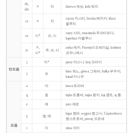
dż,
ㅈ
치
drzewo 제보, łodż 워치
drz
czysty 치스티, beczka 베치카, klucz
cz
ㅊ
치
클루치
szary 샤리, musztarda 무슈타르다,
sz
시*
슈, 시
kapelusz 카펠루시
ㅈ,
rzeka 제카, Przemyśl 프셰미실, kołnierz
rz
주, 슈, 시
시*
코우니에시
j
이*
jasny 야스니, kraj 크라이
반모음
łono 워노, głowa 그워바, bułka 부우카,
ł
우
kanał 카나우
a
아
trawa 트라바
ą̨
옹
trąba 트롱바, mąka 몽카, kąt 콩트, tą 통
e
에
zero 제로
kępa 켕파, węgorz 벵고시, Częstochowa
ę
엥, 에
쳉스토호바, proszę 프로셰
모음
i
이
zima 지마