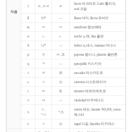
lacrar 라크라르, Lulio 룰리오,
l
ㄹ, ㄹㄹ
ㄹ
ocal 오칼
자음
ll
이*
―
llama 야마, lluvia 유비아
m
ㅁ
ㅁ
membrete 멤브레테
n
ㄴ
ㄴ
noche 노체, flan 플란
ñ
니*
―
ñoñez 뇨녜스, mañana 마냐나
p
ㅍ
ㅂ, 프
pepsina 펩시나, plantón 플란톤
q
ㅋ
―
quisquilla 키스키야
r
ㄹ
르
rascador 라스카도르
s
ㅅ
스
sastreria 사스트레리아
t
ㅌ
트
tetraetro 테트라에트로
v
ㅂ
―
viudedad 비우데다드
ㅅ,
xenón 세논, laxante 락산테, yuxta
x
ㄱ스
ㄱㅅ
육스타
z
ㅅ
스
zagal 사갈, liquidez 리키데스