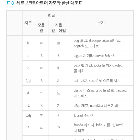
표 8
세르보크로아트어 자모와 한글 대조표
한글
자모
보기
모음
자음
앞
앞ㆍ어말
bog 보그, drobnjak 드로브냐크,
b
ㅂ
브
pogreb 포그레브
c
ㅊ
츠
cigara 치가라, novac 노바츠
čelik 첼리크, točka 토치카, kolač
č
ㅊ
치
콜라치
ć, tj
ㅊ
치
naći 나치, sestrić 세스트리치
desno 데스노, drvo 드르보, medved
d
ㄷ
드
메드베드
dž
ㅈ
지
džep 제프, narudžba 나루지바
đ,dj
ㅈ
지
Ðurađ 주라지
fasada 파사다, kifla 키플라, šaraf
f
ㅍ
프
샤라프