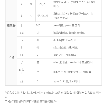
zámek 자메크, pozdní 포즈드니, bez
z
ㅈ
즈, 스
베스
Žižka 지슈카, Žvěřina 주베르지나,
ž
ㅈ
주, 슈, 시
Brož 브로시
반모음
j
이*
jaro 야로, pokoj 포코이
a, á
아
balík 발리크, komár 코마르
e, é
에
dech 데흐, léto 레토
ě
예
sěst 셰스트, věk 베크
i, í
이
kino 키노, míra 미라
모음
o,ó
오
obec 오베츠, nervózni 네르보즈니
u, ú,
우
buben 부벤, úrok 우로크, dům 둠
ů
y, ý
이
jazyk
야지크, líný 리니
* d', ň, š, t', j의 '디, 니, 시, 티, 이'는 뒤따르는 모음과 결합할 때 합쳐서 1 음절로 적는
다.
** x는 개별 용례에 따라 한글 표기를 정한다.