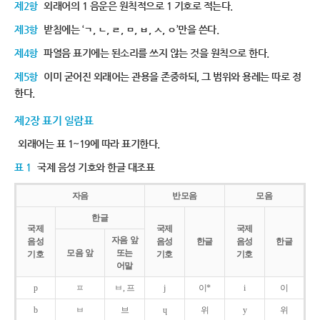
제2항
외래어의 1 음운은 원칙적으로 1 기호로 적는다.
제3항
받침에는 ‘ㄱ, ㄴ, ㄹ, ㅁ, ㅂ, ㅅ, ㅇ’만을 쓴다.
제4항
파열음 표기에는 된소리를 쓰지 않는 것을 원칙으로 한다.
제5항
이미 굳어진 외래어는 관용을 존중하되, 그 범위와 용례는 따로 정
한다.
제2장 표기 일람표
외래어는 표 1~19에 따라 표기한다.
표 1
국제 음성 기호와 한글 대조표
자음
반모음
모음
한글
국제
국제
국제
자음 앞
음성
음성
한글
음성
한글
모음 앞
또는
기호
기호
기호
어말
p
ㅍ
ㅂ, 프
j
이*
i
이
b
ㅂ
브
ɥ
위
y
위