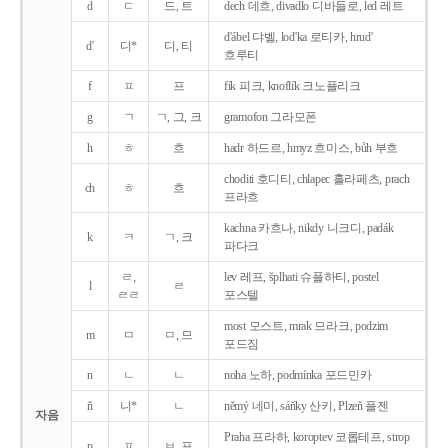
d
ㄷ
드, 트
dech 데흐, divadlo 디바들로, led 레트
d'ábel 댜벨, lod'ka 로티카, hrud'
d'
디*
디, 티
흐루티
f
ㅍ
프
fík 피크, knoflík 크노플리크
g
ㄱ
ㄱ, 그, 크
gramofon 그라모폰
h
ㅎ
흐
hadr 하드르, hmyz 흐미스, bůh 부흐
choditi 호디티, chlapec 흘라페츠, prach
ch
ㅎ
흐
프라흐
kachna 카흐나, nikdy 니크디, padák
k
ㅋ
ㄱ, 크
파다크
ㄹ,
lev 레프, šplhati 슈플하티, postel
l
ㄹ
ㄹㄹ
포스텔
most 모스트, mrak 므라크, podzim
m
ㅁ
ㅁ, 므
포드짐
n
ㄴ
ㄴ
noha 노하, podmínka 포드민카
ň
니*
ㄴ
němý 네미, sáňky 산키, Plzeň 플젠
자음
Praha 프라하, koroptev 코롭테프, strop
p
ㅍ
ㅂ, 프