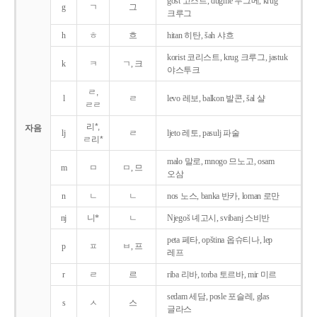
gost 고스트, dugme 두그메, krug
g
ㄱ
그
크루그
h
ㅎ
흐
hitan 히탄, šah 샤흐
korist 코리스트, krug 크루그, jastuk
k
ㅋ
ㄱ, 크
야스투크
ㄹ,
l
ㄹ
levo 레보, balkon 발콘, šal 샬
ㄹㄹ
리*,
자음
lj
ㄹ
ljeto 레토, pasulj 파술
ㄹ리*
malo 말로, mnogo 므노고, osam
m
ㅁ
ㅁ, 므
오삼
n
ㄴ
ㄴ
nos 노스, banka 반카, loman 로만
nj
니*
ㄴ
Njegoš 녜고시, svibanj 스비반
peta 페타, opština 옵슈티나, lep
p
ㅍ
ㅂ, 프
레프
r
ㄹ
르
riba 리바, torba 토르바, mir 미르
sedam 세담, posle 포슬레, glas
s
ㅅ
스
글라스