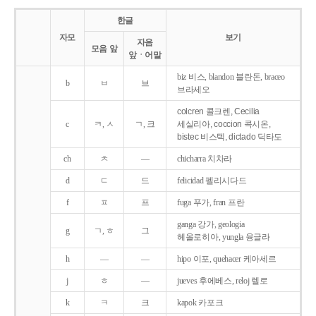
한글
자모
보기
자음
모음 앞
앞ㆍ어말
biz 비스, blandon 블란돈, braceo
b
ㅂ
브
브라세오
colcren 콜크렌, Cecilia
c
ㅋ, ㅅ
ㄱ, 크
세실리아, coccion 콕시온,
bistec 비스텍, dictado 딕타도
ch
ㅊ
―
chicharra 치차라
d
ㄷ
드
felicidad 펠리시다드
f
ㅍ
프
fuga 푸가, fran 프란
ganga 강가, geologia
g
ㄱ, ㅎ
그
헤올로히아, yungla 융글라
h
―
―
hipo 이포, quehacer 케아세르
j
ㅎ
―
jueves 후에베스, reloj 렐로
k
ㅋ
크
kapok 카포크