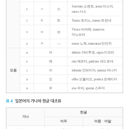
Sorrento 소렌토, asma 아스마,
s
ㅅ
스
sasso 사소
t
ㅌ
트
Torino 토리노, tranne 트란네
Vivace 비바체, manovra
v
ㅂ
브
마노브라
z
ㅊ
―
nozze 노체, mancanza 만칸차
a
아
abituro 아비투로, capra 카프라
e
에
erta 에르타, padrone 파드로네
모음
i
이
infamia 인파미아, manica 마니카
o
오
oblio 오블리오, poetica 포에티카
u
우
uva 우바, spuma 스푸마
표 4
일본어의 가나와 한글 대조표
한글
가나
어두
어중ㆍ어말