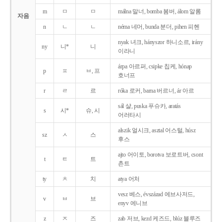
m
ㅁ
ㅁ
málna 말너, bomba 봄버, álom 알롬
자음
n
ㄴ
ㄴ
néma 네머, bunda 분더, pihen 피헨
nyak 녀크, hányszor 하니소르, irány
ny
니*
니
이라니
árpa 아르퍼, csipke 칩케, hónap
p
ㅍ
ㅂ, 프
호너프
r
ㄹ
르
róka 로커, barna 버르너, ár 아르
sál 샬, puska 푸슈카, aratás
s
시*
슈, 시
어러타시
alszik 얼시크, asztal 어스털, húsz
sz
ㅅ
스
후스
ajto 어이토, borotva 보로트버, csont
t
ㅌ
트
촌트
ty
ㅊ
치
atya 어처
vesz 베스, évszázad 에브사저드,
v
ㅂ
브
enyv 에니브
z
ㅈ
즈
zab 저브, kezd 케즈드, blúz 블루즈