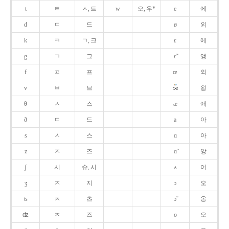
t
ㅌ
ㅅ, 트
w
오, 우*
e
에
d
ㄷ
드
ø
외
k
ㅋ
ㄱ, 크
ɛ
에
g
ㄱ
그
ɛ̃
앵
f
ㅍ
프
œ
외
v
ㅂ
브
욍
θ
ㅅ
스
æ
애
ð
ㄷ
드
a
아
s
ㅅ
스
ɑ
아
z
ㅈ
즈
ɑ̃
앙
ʃ
시
슈, 시
ʌ
어
ʒ
ㅈ
지
ɔ
오
ʦ
ㅊ
츠
ɔ̃
옹
ʣ
ㅈ
즈
o
오