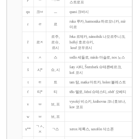
스트로프
qu
크ㅂ
ㅡ
quasi 크바시
ruka 루카, harmonika 하르모니카, mír
r
ㄹ
르
미르
르주,
řeka 르제카, námořník 나모르주니크,
ř
르ㅈ
르슈,
hořký 호르슈키,
르시
kouř 코우르시
s
ㅅ
스
sedlo 세들로, máslo 마슬로, nos 노스
šaty 샤티, Šternberk 슈테른베르크,
š
시*
슈, 시
koš 코시
t
ㅌ
트
tam 탐, matka 마트카, bolest 볼레스트
t'
티*
티
tělo 텔로, štěstí 슈테스티, obět' 오베티
vysoký 비소키, knihovna 크니호브나,
v
ㅂ
브, 프
kov 코프
w
ㅂ
브, 프
ㄱㅅ,
x**
ㄱ스
xerox 제록스, saxofón 삭소폰
ㅈ