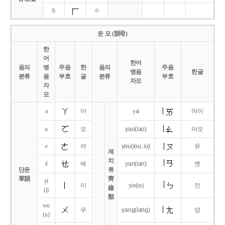
h
ㅎ
운 모 (韻母)
한
어
한어
음의
병
주음
한
음의
주음
병음
한글
분류
음
부호
글
분류
부호
자모
자
모
a
아
yai
야이
o
오
yao
(iao)
야오
e
어
you
(iou,
iu)
유
제
치
ê
에
yan
(ian)
옌
단운
류
單韻
齊
yi
이
yin(in)
인
齒
(i)
類
wu
우
yang
(iang)
양
(u)