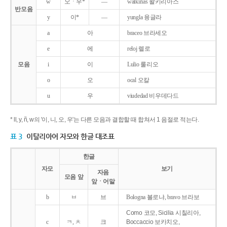
w
오ㆍ우*
―
walkirias 왈키리아스
반모음
y
이*
―
yungla 융글라
a
아
braceo 브라세오
e
에
reloj 렐로
모음
i
이
Lulio 룰리오
o
오
ocal 오칼
u
우
viudedad 비우데다드
* ll, y, ñ, w의 '이, 니, 오, 우'는 다른 모음과 결합할 때 합쳐서 1 음절로 적는다.
표 3
이탈리아어 자모와 한글 대조표
한글
자모
보기
자음
모음 앞
앞ㆍ어말
b
ㅂ
브
Bologna 볼로냐, bravo 브라보
Como 코모, Sicilia 시칠리아,
c
ㅋ, ㅊ
크
Boccaccio 보카치오,