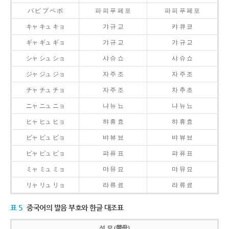
パ ピ プ ペ ポ
파 피 푸 페 포
파 피 푸 페 포
キャ キュ キョ
갸 규 교
캬 큐 쿄
ギャ ギュ ギョ
갸 규 교
갸 규 교
シャ シュ ショ
샤 슈 쇼
샤 슈 쇼
ジャ ジュ ジョ
자 주 조
자 주 조
チャ チュ チョ
자 주 조
차 추 초
ニャ ニュ ニョ
냐 뉴 뇨
냐 뉴 뇨
ヒャ ヒュ ヒョ
햐 휴 효
햐 휴 효
ビャ ビュ ビョ
뱌 뷰 뵤
뱌 뷰 뵤
ピャ ピュ ピョ
퍄 퓨 표
퍄 퓨 표
ミャ ミュ ミョ
먀 뮤 묘
먀 뮤 묘
リャ リュ リョ
랴 류 료
랴 류 료
표 5
중국어의 발음 부호와 한글 대조표
성 모 (聲母)