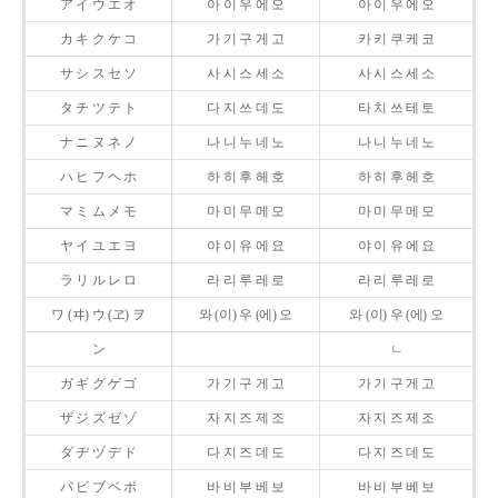
ア イ ウ エ オ
아 이 우 에 오
아 이 우 에 오
カ キ ク ケ コ
가 기 구 게 고
카 키 쿠 케 코
サ シ ス セ ソ
사 시 스 세 소
사 시 스 세 소
タ チ ツ テ ト
다 지 쓰 데 도
타 치 쓰 테 토
ナ ニ ヌ ネ ノ
나 니 누 네 노
나 니 누 네 노
ハ ヒ フ ヘ ホ
하 히 후 헤 호
하 히 후 헤 호
マ ミ ム メ モ
마 미 무 메 모
마 미 무 메 모
ヤ イ ユ エ ヨ
야 이 유 에 요
야 이 유 에 요
ラ リ ル レ ロ
라 리 루 레 로
라 리 루 레 로
ワ (ヰ) ウ (ヱ) ヲ
와 (이) 우 (에) 오
와 (이) 우 (에) 오
ン
ㄴ
ガ ギ グ ゲ ゴ
가 기 구 게 고
가 기 구 게 고
ザ ジ ズ ゼ ゾ
자 지 즈 제 조
자 지 즈 제 조
ダ ヂ ヅ デ ド
다 지 즈 데 도
다 지 즈 데 도
バ ビ ブ ベ ボ
바 비 부 베 보
바 비 부 베 보