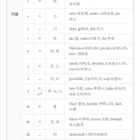
r
ㄹ
르
슈누르
serce 세르체, srebro 스레브로, pas
자음
s
ㅅ
스
파스
ś
ㅡ
시
ślepy 실레피, dziś 지시
t
ㅌ
트
tam 탐, matka 마트카, but 부트
Warszawa 바르샤바, piwnica 피브니차,
w
ㅂ
브, 프
krew 크레프
zamek 자메크, zbrodnia 즈브로드니아,
z
ㅈ
즈, 스
wywóz 비부스
ź
ㅡ
지, 시
gwoździk 그보지지크, więź 비엥시
ㅈ,
żyto 지토, różny 루주니, łyżka 위슈카,
ż
주, 슈, 시
시*
straż 스트라시
chory 호리, kuchnia 쿠흐니아, dach
ch
ㅎ
흐
다흐
dziura 지우라, dzwon 즈본, mosiądz
dz
ㅈ
즈, 츠
모시옹츠
dź
ㅡ
치
niedźwiedź 니에치비에치