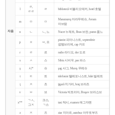
ㄹ,
l
ㄹ
bibliotecǎ 비블리오테커, hotel 호텔
ㄹㄹ
Maramureş 마라무레슈, Avram
m
ㅁ
ㅁ
아브람
자음
n
ㄴ
ㄴ, 느
Nucet 누체트, Bran 브란, pumn 품느
pianist 피아니스트, septembrie
p
ㅍ
ㅂ, 프
셉템브리에, cap 카프
r
ㄹ
르
radio 라디오, dor 도르
s
ㅅ
스
Sibiu 시비우, pas 파스
ş
시*
슈
şag 샤그, Mureş 무레슈
t
ㅌ
트
telefonist 텔레포니스트, bilet 빌레트
ţ
ㅊ
츠
ţigarǎ 치가러, braţ 브라츠
v
ㅂ
브
Victoria 빅토리아, Braşov 브라쇼브
ㄱㅅ,
크스,
x**
taxi 탁시, examen 에그자멘
그ㅈ
ㄱ스
z
ㅈ
즈
ziar 지아르, autobuz 아우토부즈