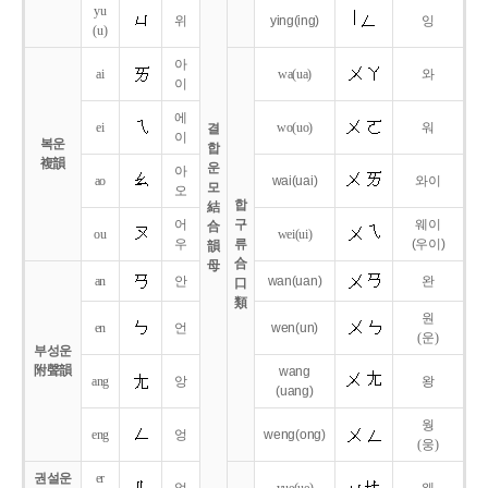
yu
위
ying
(ing)
잉
(u)
아
ai
wa
(ua)
와
이
에
ei
wo
(uo)
워
결
이
복운
합
複韻
운
아
ao
wai
(uai)
와이
모
오
합
結
어
구
웨이
合
ou
wei
(ui)
우
류
(우이)
韻
合
母
an
안
wan
(uan)
완
口
類
원
en
언
wen
(un)
(운)
부성운
附聲韻
wang
ang
앙
왕
(uang)
웡
eng
엉
weng
(ong)
(웅)
권설운
er