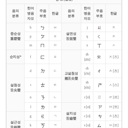
한어
한어
음의
주음
음의
주음
병음
한글
병음
한글
분류
부호
분류
부호
자모
자모
b
ㅂ
j
ㅈ
중순성
설면성
p
ㅍ
q
ㅊ
重脣聲
舌面聲
m
ㅁ
x
ㅅ
zh
순치성*
f
ㅍ
ㅈ [즈]
[zhi]
ch
d
ㄷ
ㅊ [츠]
교설첨성
[chi]
翹舌尖聲
sh
t
ㅌ
ㅅ [스]
설첨성
[shi]
舌尖聲
ㄖ
n
ㄴ
r [ri]
ㄹ [르]
l
ㄹ
z [zi]
ㅉ [쯔]
설치성
g
ㄱ
c [ci]
ㅊ [츠]
舌齒聲
설근성
k
ㅋ
s [si]
ㅆ [쓰]
舌根聲