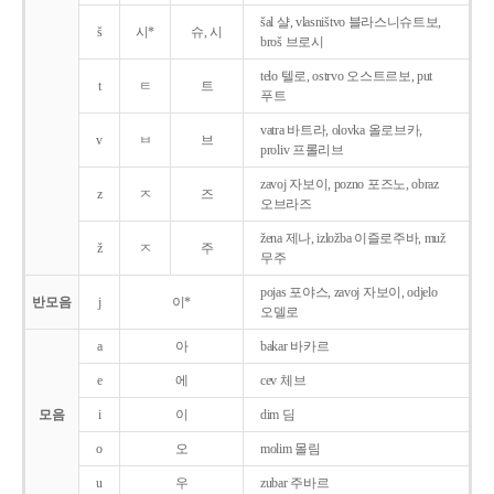
šal 샬, vlasništvo 블라스니슈트보,
š
시*
슈, 시
broš 브로시
telo 텔로, ostrvo 오스트르보, put
t
ㅌ
트
푸트
vatra 바트라, olovka 올로브카,
v
ㅂ
브
proliv 프롤리브
zavoj 자보이, pozno 포즈노, obraz
z
ㅈ
즈
오브라즈
žena 제나, izložba 이즐로주바, muž
ž
ㅈ
주
무주
pojas 포야스, zavoj 자보이, odjelo
반모음
j
이*
오델로
a
아
bakar 바카르
e
에
cev 체브
모음
i
이
dim 딤
o
오
molim 몰림
u
우
zubar 주바르