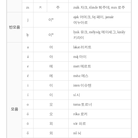
zs
ㅈ
주
zsák 자크, tőzsde 퇴주데, rozs 로주
ajak 어여크, fej 페이, január
j
이*
여누아르
반모음
lyuk 유크, mélység 메이셰그, király
ly
이*
키라이
a
어
lakat 러커트
á
아
máj 마이
e
에
mert 메르트
é
에
mész 메스
i
이
isten 이슈텐
í
이
sí 시
o
오
torna 토르너
모음
ó
오
róka 로커
ö
외
sör 쇠르
ő
외
nő 뇌