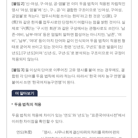
[붙임 2]
‘신-여성, 구-여성, 공-염불’은 이미 두음 법칙이 적용된 자립적인
명사 ‘여성, 염불’에 ‘신-, 구-, 공-’이 결합한 구조이므로 ‘신여성, 구여성,
공염불’로 적는다. ‘접두사처럼 쓰이는 한자’라고 한 것은 ‘신(新), 구
(舊)’와 같은 한자를 접두사로만 단정하기 어렵다는 점을 밝힌 것이다. 실
제로 ‘구(舊)’는 ‘구 시민 회관’과 같은 구성에서는 관형사로도 쓰인다. ‘남
존­-여비, 남부-­여대’ 등은 엄밀히 말하면 합성어는 아니지만, ‘남존’, ‘여
비’, ‘남부’, ‘여대’ 등이 마치 단어와 같이 인식되어 두음 법칙이 적용된 형
태로 굳어져 쓰이고 있는 것이다. 한편 ‘신년도, 구년도’ 등은 발음이 [신
년도], [구ː년도]이며 ‘신년­-도, 구년-­도’로 분석되는 구조이므로 이 규정이
적용되지 않는다.
[붙임 3]
둘 이상의 단어로 이루어진 고유 명사를 붙여 쓰는 경우에도, 결
합된 각 단어를 두음 법칙에 따라 적는다. 따라서 ‘한국 여자 농구 연맹’을
붙여서 쓰면 ‘한국여자농구연맹’이 된다.
더 알아보기
두음 법칙의 적용
두음 법칙의 적용에 차이가 있는 ‘연도’와 ‘년도’는 “표준국어대사전”에서
이러한 차이점을 확인할 수 있다.
연도(年度)
「명사」 사무나 회계 결산 따위의 처리를 위하여 편의