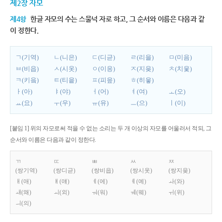
제2장 자모
제4항
한글 자모의 수는 스물넉 자로 하고, 그 순서와 이름은 다음과 같
이 정한다.
ㄱ(기역)
ㄴ(니은)
ㄷ(디귿)
ㄹ(리을)
ㅁ(미음)
ㅂ(비읍)
ㅅ(시옷)
ㅇ(이응)
ㅈ(지읒)
ㅊ(치읓)
ㅋ(키읔)
ㅌ(티읕)
ㅍ(피읖)
ㅎ(히읗)
ㅏ(아)
ㅑ(야)
ㅓ(어)
ㅕ(여)
ㅗ(오)
ㅛ(요)
ㅜ(우)
ㅠ(유)
ㅡ(으)
ㅣ(이)
[붙임 1] 위의 자모로써 적을 수 없는 소리는 두 개 이상의 자모를 어울러서 적되, 그
순서와 이름은 다음과 같이 정한다.
ㄲ
ㄸ
ㅃ
ㅆ
ㅉ
(쌍기역)
(쌍디귿)
(쌍비읍)
(쌍시옷)
(쌍지읒)
ㅐ(애)
ㅒ(얘)
ㅔ(에)
ㅖ(예)
ㅘ(와)
ㅙ(왜)
ㅚ(외)
ㅝ(워)
ㅞ(웨)
ㅟ(위)
ㅢ(의)