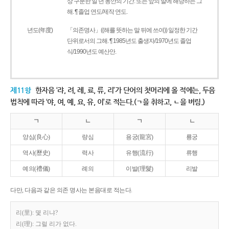
상 구분한 일 년 동안의 기간. 또는 앞의 말에 해당하는 그
해. ¶ 졸업 연도/제작 연도.
년도(年度)
「의존명사」((해를 뜻하는 말 뒤에 쓰여)) 일정한 기간
단위로서의 그해. ¶ 1985년도 출생자/1970년도 졸업
식/1990년도 예산안.
제11항
한자음 ‘랴, 려, 례, 료, 류, 리’가 단어의 첫머리에 올 적에는, 두음
법칙에 따라 ‘야, 여, 예, 요, 유, 이’로 적는다.(ㄱ을 취하고, ㄴ을 버림.)
ㄱ
ㄴ
ㄱ
ㄴ
양심(良心)
량심
용궁(龍宮)
룡궁
역사(歷史)
력사
유행(流行)
류행
예의(禮儀)
례의
이발(理髮)
리발
다만, 다음과 같은 의존 명사는 본음대로 적는다.
리(里): 몇 리냐?
리(理): 그럴 리가 없다.