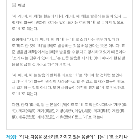
해설
‘계, 례, 몌, 폐, 혜’는 현실에서 [게, 레, 메, 페, 헤]로 발음되는 일이 있다. 그
렇지만 발음이 변화한 것과는 달리 표기는 여전히 ‘ㅖ’로 굳어져 있으므
로 ‘ㅖ’로 적는다.
조항에서 “‘계, 례, 몌, 폐, 혜’의 ‘ㅖ’는 ‘ㅔ’로 소리 나는 경우가 있더라
도”라고 한 것이 ‘례’를 [레]로 발음하는 것을 허용한다는 뜻은 아니다. 표
준 발음법 제5항에서는 [레]로 발음할 수 없다고 명시하고 있기 때문이다.
“소리 나는 경우가 있더라도”는 표준 발음을 제시한 것이 아니라 현실 발
음을 언급한 것이라고 해석해야 한다.
‘계, 몌, 폐, 혜’는 발음의 변화를 따르면 ‘ㅔ’로 적어야 할 것처럼 보인다.
그러나 ‘ㅖ’의 발음이 완전히 사라졌다고 할 수 없고 철자와 발음이 반드
시 일치하는 것도 아니다. 또한 사람들이 여전히 표기를 ‘ㅖ’로 인식하므
로 ‘ㅖ’로 적는다.
다만, 한자 ‘偈, 揭, 憩’는 본음이 [게]이므로 ‘ㅔ’로 적는다. 따라서 ‘게구(偈
句), 게제(偈諦), 게기(揭記), 게방(揭榜), 게양(揭揚), 게재(揭載), 게판(揭
板), 게류(憩流), 게식(憩息), 게휴(憩休)’ 등도 ‘게’로 적는다.
제9항
‘의’나, 자음을 첫소리로 가지고 있는 음절의 ‘ㅢ’는 ‘ㅣ’로 소리 나