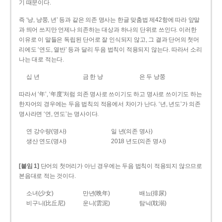
기 때문이다.
즉 ‘냥, 냥쭝, 년’ 등과 같은 의존 명사는 한글 맞춤법 제42항에 따라 앞말
과 띄어 쓰지만 언제나 의존하는 대상과 하나의 단위로 쓰인다. 이러한
이유로 이 말들은 독립된 단어로 잘 인식되지 않고, 그 결과 단어의 첫머
리에도 ‘연도, 열반’ 등과 달리 두음 법칙이 적용되지 않는다. 따라서 소리
나는 대로 적는다.
십 년
금 한 냥
은 두 냥쭝
따라서 ‘年’, ‘年度’처럼 의존 명사로 쓰이기도 하고 명사로 쓰이기도 하는
한자어의 경우에는 두음 법칙의 적용에서 차이가 난다. ‘년, 년도’가 의존
명사라면 ‘연, 연도’는 명사이다.
연 강수량(명사)
일 년(의존 명사)
생산 연도(명사)
2018 년도(의존 명사)
[붙임 1]
단어의 첫머리가 아닌 경우에는 두음 법칙이 적용되지 않으므로
본음대로 적는 것이다.
소녀(少女)
만년(晩年)
배뇨(排尿)
비구니(比丘尼)
운니(雲泥)
탐닉(耽溺)