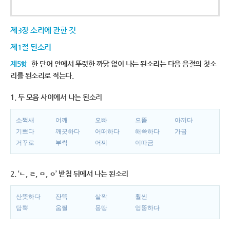
제3장 소리에 관한 것
제1절 된소리
제5항
한 단어 안에서 뚜렷한 까닭 없이 나는 된소리는 다음 음절의 첫소
리를 된소리로 적는다.
1. 두 모음 사이에서 나는 된소리
소쩍새
어깨
오빠
으뜸
아끼다
기쁘다
깨끗하다
어떠하다
해쓱하다
가끔
거꾸로
부썩
어찌
이따금
2. ‘ㄴ, ㄹ, ㅁ, ㅇ’ 받침 뒤에서 나는 된소리
산뜻하다
잔뜩
살짝
훨씬
담뿍
움찔
몽땅
엉뚱하다