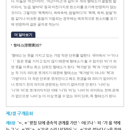
다. 이들은 ‘어간+어미’, ‘어근+어근’과 같이 두 개의 형태소가 결합된 말
이라서, ‘눈곱, 발바닥’ 등과 마찬가지로 된소리를 표기에 반영하지 않는
것이다. 그렇지만 ‘똑똑하다, 쓱싹쓱싹, 쌉쌀하다’의 ‘똑똑, 쓱싹, 쌉쌀’처
럼 같거나 비슷한 음절이 거듭되는 경우에는 예외적으로 된소리를 표기
에 반영하여 같은 글자로 적는다.
더 알아보기
형태소(形態素)란?
‘형태소’는 뜻을 가지고 있는 가장 작은 단위를 말한다. 국어에서 ‘ㅂ’이나
‘ㅣ’ 등은 뜻을 가지고 있지 않기 때문에 형태소가 될 수 없지만 ‘비’가 되
면 뜻을 이루는 최소 단위인 형태소가 된다. ‘책가방’은 ‘책’과 ‘가방’이라
는 두 가지 의미로 쪼개지기 때문에 형태소는 ‘책가방’이 아니라 ‘책’과
‘가방’이다. 더 작은 단위로 쪼개진다고 해도 쪼갰을 때 의미가 없어지거
나 쪼개기 전의 의미와 관련되는 의미가 없어지면 안 된다. ‘나비’는
‘나’와 ‘비’로 쪼개어지지만 이때 ‘나’와 ‘비’는 ‘나비’의 의미와는 전혀 관계
가 없으므로 ‘나비’는 더 이상 쪼갤 수 없는 의미 단위, 즉 형태소가 된다.
제2절 구개음화
제6항
‘ㄷ, ㅌ’ 받침 뒤에 종속적 관계를 가진 ‘- 이(-)’나 ‘- 히 -’가 올 적에
는 그 ‘ㄷ, ㅌ’이 ‘ㅈ, ㅊ’으로 소리 나더라도 ‘ㄷ, ㅌ’으로 적는다.(ㄱ을 취하