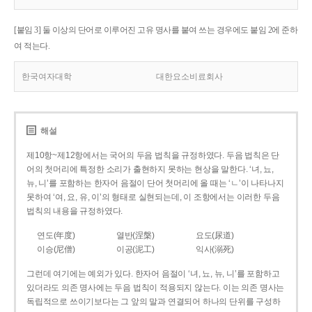
[붙임 3] 둘 이상의 단어로 이루어진 고유 명사를 붙여 쓰는 경우에도 붙임 2에 준하
여 적는다.
한국여자대학
대한요소비료회사
해설
제10항~제12항에서는 국어의 두음 법칙을 규정하였다. 두음 법칙은 단
어의 첫머리에 특정한 소리가 출현하지 못하는 현상을 말한다. ‘녀, 뇨,
뉴, 니’를 포함하는 한자어 음절이 단어 첫머리에 올 때는 ‘ㄴ’이 나타나지
못하여 ‘여, 요, 유, 이’의 형태로 실현되는데, 이 조항에서는 이러한 두음
법칙의 내용을 규정하였다.
연도(年度)
열반(涅槃)
요도(尿道)
이승(尼僧)
이공(泥工)
익사(溺死)
그런데 여기에는 예외가 있다. 한자어 음절이 ‘녀, 뇨, 뉴, 니’를 포함하고
있더라도 의존 명사에는 두음 법칙이 적용되지 않는다. 이는 의존 명사는
독립적으로 쓰이기보다는 그 앞의 말과 연결되어 하나의 단위를 구성하