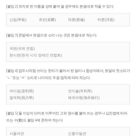
[붙임 2] 외자로 된 이름을 성에 붙여 쓸 경우에도 본음대로 적을 수 있다.
신립(申砬)
최린(崔麟)
채륜(蔡倫)
하륜(河崙)
[붙임 3] 준말에서 본음으로 소리 나는 것은 본음대로 적는다.
국련(국제 연합)
한시련(한국 시각 장애인 연합회)
[붙임 4] 접두사처럼 쓰이는 한자가 붙어서 된 말이나 합성어에서, 뒷말의 첫소리가
‘ㄴ’ 또는 ‘ㄹ’ 소리로 나더라도 두음 법칙에 따라 적는다.
역이용(逆利用)
연이율(年利率)
열역학(熱力學)
해외여행(海外旅行)
[붙임 5] 둘 이상의 단어로 이루어진 고유 명사를 붙여 쓰는 경우나 십진법에 따라
쓰는 수(數)도 붙임 4에 준하여 적는다.
서울여관
신흥이발관