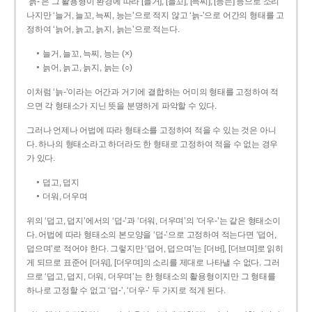
‘늙-’은 그 활용형이 환경에 따라 [늘거], [늘꼬], [늑찌], [능는] 등으로 소리
나지만 ‘늘거, 늘꼬, 늑찌, 능는’으로 적지 않고 ‘늙-’으로 어간의 형태를 고
정하여 ‘늙어, 늙고, 늙지, 늙는’으로 적는다.
늘거, 늘꼬, 늑찌, 능는 (×)
늙어, 늙고, 늙지, 늙는 (○)
이처럼 ‘늙-­’이라는 어간과 거기에 결합하는 어미의 형태를 고정하여 적
으면 각 형태소가 지닌 뜻을 분명하게 파악할 수 있다.
그러나 언제나 어법에 따라 형태소를 고정하여 적을 수 있는 것은 아니
다. 하나의 형태소라고 하더라도 한 형태로 고정하여 적을 수 없는 경우
가 있다.
덥고, 덥지
더워, 더우며
위의 ‘덥고, 덥지’에서의 ‘덥-­’과 ‘더워, 더우며’의 ‘더우-­’는 같은 형태소이
다. 어법에 따라 형태소의 본모양을 ‘덥-­’으로 고정하여 적는다면 ‘덥어,
덥으며’로 적어야 한다. 그렇지만 ‘덥어, 덥으며’는 [더버], [더브며]로 읽히
게 되므로 표준어 [더워], [더우며]의 소리를 제대로 나타낼 수 없다. 그러
므로 ‘덥고, 덥지, 더워, 더우며’는 한 형태소의 활용형이지만 그 형태를
하나로 고정할 수 없고 ‘덥-’, ‘더우-’ 두 가지로 적게 된다.