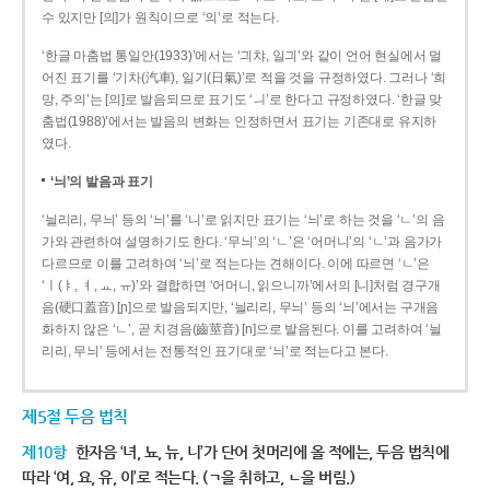
수 있지만 [의]가 원칙이므로 ‘의’로 적는다.
‘한글 마춤법 통일안(1933)’에서는 ‘긔챠, 일긔’와 같이 언어 현실에서 멀
어진 표기를 ‘기차(汽車), 일기(日氣)’로 적을 것을 규정하였다. 그러나 ‘희
망, 주의’는 [의]로 발음되므로 표기도 ‘ㅢ’로 한다고 규정하였다. ‘한글 맞
춤법(1988)’에서는 발음의 변화는 인정하면서 표기는 기존대로 유지하
였다.
‘늬’의 발음과 표기
‘늴리리, 무늬’ 등의 ‘늬’를 ‘니’로 읽지만 표기는 ‘늬’로 하는 것을 ‘ㄴ’의 음
가와 관련하여 설명하기도 한다. ‘무늬’의 ‘ㄴ’은 ‘어머니’의 ‘ㄴ’과 음가가
다르므로 이를 고려하여 ‘늬’로 적는다는 견해이다. 이에 따르면 ‘ㄴ’은
‘ㅣ(ㅑ, ㅕ, ㅛ, ㅠ)’와 결합하면 ‘어머니, 읽으니까’에서의 [니]처럼 경구개
음(硬口蓋音) [ɲ]으로 발음되지만, ‘늴리리, 무늬’ 등의 ‘늬’에서는 구개음
화하지 않은 ‘ㄴ’, 곧 치경음(齒莖音) [n]으로 발음된다. 이를 고려하여 ‘늴
리리, 무늬’ 등에서는 전통적인 표기대로 ‘늬’로 적는다고 본다.
제5절 두음 법칙
제10항
한자음 ‘녀, 뇨, 뉴, 니’가 단어 첫머리에 올 적에는, 두음 법칙에
따라 ‘여, 요, 유, 이’로 적는다. (ㄱ을 취하고, ㄴ을 버림.)