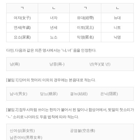
ㄱ
ㄴ
ㄱ
ㄴ
여자(女子)
녀자
유대(紐帶)
뉴대
연세(年歲)
년세
이토(泥土)
니토
요소(尿素)
뇨소
익명(匿名)
닉명
다만, 다음과 같은 의존 명사에서는 ‘냐, 녀’ 음을 인정한다.
냥(兩)
냥쭝(兩-)
년(年)(몇 년)
[붙임 1] 단어의 첫머리 이외의 경우에는 본음대로 적는다.
남녀(男女)
당뇨(糖尿)
결뉴(結紐)
은닉(隱匿)
[붙임 2] 접두사처럼 쓰이는 한자가 붙어서 된 말이나 합성어에서, 뒷말의 첫소리가
‘ㄴ’ 소리로 나더라도 두음 법칙에 따라 적는다.
신여성(新女性)
공염불(空念佛)
남존여비(男尊女卑)