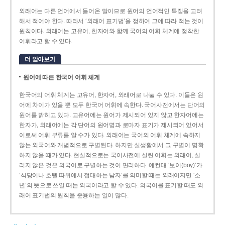
외래어는 다른 언어에서 들어온 말이므로 원어의 언어적인 특징을 고려
해서 적어야 한다. 따라서 ‘외래어 표기법’을 정하여 그에 따라 적는 것이
원칙이다. 외래어는 고유어, 한자어와 함께 국어의 어휘 체계에 정착한
어휘라고 할 수 있다.
더 알아보기
원어에 따른 한국어 어휘 체계
한국어의 어휘 체계는 고유어, 한자어, 외래어로 나눌 수 있다. 이들은 원
어에 차이가 있을 뿐 모두 한국어 어휘에 속한다. 국어사전에서는 단어의
원어를 밝히고 있다. 고유어에는 원어가 제시되어 있지 않고 한자어에는
한자가, 외래어에는 각 단어의 원어명과 로마자 표기가 제시되어 있어서
이로써 어휘 부류를 알 수가 있다. 외래어는 국어의 어휘 체계에 속하지
않는 외국어와 개념적으로 구별된다. 하지만 실생활에서 그 구별이 명확
하지 않을 때가 있다. 현실적으로는 국어사전에 실린 어휘는 외래어, 실
리지 않은 것은 외국어로 구별하는 것이 편리하다. 예컨대 ‘보이(boy)’가
‘식당이나 호텔 따위에서 접대하는 남자’를 의미할 때는 외래어지만 ‘소
년’의 뜻으로 쓰일 때는 외국어라고 할 수 있다. 외국어를 표기할 때도 외
래어 표기법의 원칙을 준용하는 일이 많다.