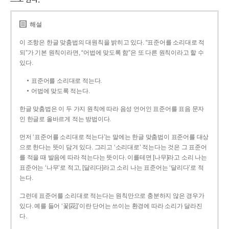
해설
이 조항은 한글 맞춤법의 대원칙을 밝히고 있다. “표준어를 소리대로 적
되”가 기본 원칙이라면, “어법에 맞도록 함”은 또 다른 원칙이라고 할 수
있다.
표준어를 소리대로 적는다.
어법에 맞도록 적는다.
한글 맞춤법은 이 두 가지 원칙에 따라 음성 언어인 표준어를 표음 문자
인 한글로 올바르게 적는 방법이다.
먼저 ‘표준어를 소리대로 적는다’는 말에는 한글 맞춤법이 표준어를 대상
으로 한다는 뜻이 담겨 있다. 그리고 ‘소리대로’ 적는다는 것은 그 표준어
를 적을 때 발음에 따라 적는다는 뜻이다. 이를테면 [나무]라고 소리 나는
표준어는 ‘나무’로 적고, [달리다]라고 소리 나는 표준어는 ‘달리다’로 적
는다.
그런데 표준어를 소리대로 적는다는 원칙만으로 충분하지 않은 경우가
있다. 예를 들어 ‘꽃[花]’이란 단어는 쓰이는 환경에 따라 소리가 달라진
다.