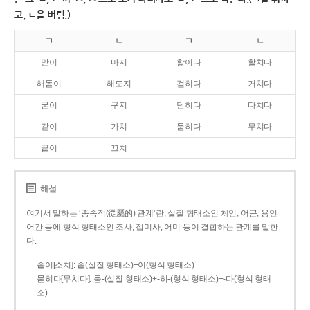
고, ㄴ을 버림.)
ㄱ
ㄴ
ㄱ
ㄴ
맏이
마지
핥이다
할치다
해돋이
해도지
걷히다
거치다
굳이
구지
닫히다
다치다
같이
가치
묻히다
무치다
끝이
끄치
해설
여기서 말하는 ‘종속적(從屬的) 관계’란, 실질 형태소인 체언, 어근, 용언
어간 등에 형식 형태소인 조사, 접미사, 어미 등이 결합하는 관계를 말한
다.
솥이[소치]: 솥(실질 형태소)+이(형식 형태소)
묻히다[무치다]: 묻­-(실질 형태소)+­-히­-(형식 형태소)+-다(형식 형태
소)