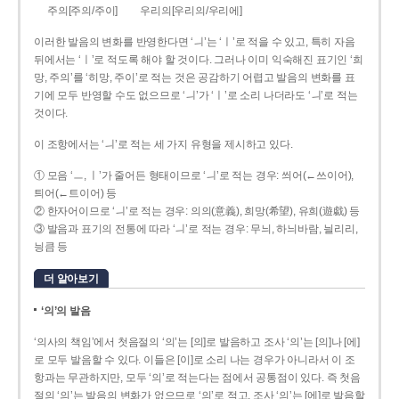
주의[주의/주이]
우리의[우리의/우리에]
이러한 발음의 변화를 반영한다면 ‘ㅢ’는 ‘ㅣ’로 적을 수 있고, 특히 자음
뒤에서는 ‘ㅣ’로 적도록 해야 할 것이다. 그러나 이미 익숙해진 표기인 ‘희
망, 주의’를 ‘히망, 주이’로 적는 것은 공감하기 어렵고 발음의 변화를 표
기에 모두 반영할 수도 없으므로 ‘ㅢ’가 ‘ㅣ’로 소리 나더라도 ‘ㅢ’로 적는
것이다.
이 조항에서는 ‘ㅢ’로 적는 세 가지 유형을 제시하고 있다.
① 모음 ‘ㅡ, ㅣ’가 줄어든 형태이므로 ‘ㅢ’로 적는 경우: 씌어(←쓰이어),
틔어(←트이어) 등
② 한자어이므로 ‘ㅢ’로 적는 경우: 의의(意義), 희망(希望), 유희(遊戱) 등
③ 발음과 표기의 전통에 따라 ‘ㅢ’로 적는 경우: 무늬, 하늬바람, 늴리리,
닁큼 등
더 알아보기
‘의’의 발음
‘의사의 책임’에서 첫음절의 ‘의’는 [의]로 발음하고 조사 ‘의’는 [의]나 [에]
로 모두 발음할 수 있다. 이들은 [이]로 소리 나는 경우가 아니라서 이 조
항과는 무관하지만, 모두 ‘의’로 적는다는 점에서 공통점이 있다. 즉 첫음
절의 ‘의’는 발음의 변화가 없으므로 ‘의’로 적고, 조사 ‘의’는 [에]로 발음할