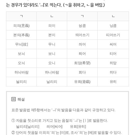
는 경우가 있더라도 ‘ㅢ’로 적는다. (ㄱ을 취하고, ㄴ을 버림.)
ㄱ
ㄴ
ㄱ
ㄴ
의의(意義)
의이
닁큼
닝큼
본의(本義)
본이
띄어쓰기
띠어쓰기
무늬[紋]
무니
씌어
씨어
보늬
보니
틔어
티어
오늬
오니
희망(希望)
히망
하늬바람
하니바람
희다
히다
늴리리
닐리리
유희(遊戱)
유히
해설
표준 발음법 제5항에서는 ‘ㅢ’의 발음을 다음과 같이 규정하고 있다.
① 자음을 첫소리로 가지고 있는 음절의 ‘ㅢ’는 [ㅣ]로 발음한다.
늴리리[닐리리]
씌어[씨어]
유희[유히]
② 단어의 첫음절 이외의 ‘의’는 [이]로, 조사 ‘의’는 [에]로 발음할 수 있다.