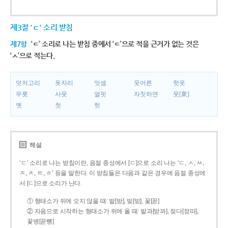
제3절 'ㄷ' 소리 받침
제7항
‘ㄷ’ 소리로 나는 받침 중에서 ‘ㄷ’으로 적을 근거가 없는 것은
‘ㅅ’으로 적는다.
덧저고리
돗자리
엇셈
웃어른
핫옷
무릇
사뭇
얼핏
자칫하면
뭇[衆]
옛
첫
헛
해설
‘ㄷ’ 소리로 나는 받침이란, 음절 종성에서 [ㄷ]으로 소리 나는 ‘ㄷ, ㅅ, ㅆ,
ㅈ, ㅊ, ㅌ, ㅎ’ 등을 말한다. 이 받침들은 다음과 같은 경우에 음절 종성에
서 [ㄷ]으로 소리가 난다.
① 형태소가 뒤에 오지 않을 때: 밭[받], 빚[빋], 꽃[꼳]
② 자음으로 시작하는 형태소가 뒤에 올 때: 밭과[받꽈], 젖다[젇따],
꽃병[꼳뼝]