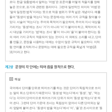
르다. 한글 맞춤법에서 말하는 ‘어법’은 표준어를 어떻게 적을지를 정해
놓은 것으로, 표기와 관련된 원리이다. 그런데 일반적인 의미의 ‘어법’은
‘말의 일정한 법칙’이라는 뜻으로 적용 범위가 무척 넓은 개념이다. 예를
들어 “동생이 밥을 먹는다.”라는 문장에서는 여러 가지 규칙을 찾아볼 수
있다. 서술어 ‘먹는다’는 주어와 목적어가 필요하며, 주어의 지시 대상을
가리키는 ‘동생’에는 조사 ‘가’가 아니라 ‘이’가 붙어야 하고, 목적어의 지
시 대상을 가리키는 ‘밥’에는 조사 ‘를’이 아니라 ‘을’이 붙어야 한다는 등
의 여러 가지 규칙이 적용되어 있는 것이다. 이 외에도 소리를 내고, 단어
를 만들고, 문장을 사용하는 데에는 수없이 많은 규칙이 필요하다. 이처
럼 언어를 조직하거나 운영하는 데에 필요한 규칙을 폭넓게 ‘어법(語
法)’이라고 한다.
제2항
문장의 각 단어는 띄어 씀을 원칙으로 한다.
해설
국어에서 단어를 단위로 띄어쓰기를 하는 것은 단어가 독립적으로 쓰이
는 말의 최소 단위이기 때문이다. ‘동생 밥 먹는다’에서 ‘동생’, ‘밥’, ‘먹는
다’는 각각이 단어이므로 띄어쓰기의 단위가 되어 ‘동생 밥 먹는다’로 띄
어 쓴다. 그런데 단어 가운데 조사는 독립성이 없어서 다른 단어와는 달
리 앞말에 붙여 쓴다. ‘동생이 밥을 먹는다’에서 ‘이’, ‘을’은 조사이므로 ‘동