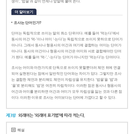
생이’, ‘밥을’과 같이 언제나 앞말에 붙여 쓴다.
더 알아보기
조사는 단어인가?
단어는 독립적으로 쓰이는 말의 최소 단위이다. 예를 들어 ‘먹는다’에서
동사의 어간 ‘먹-­’이나 어미 ‘­-는다’는 독립적으로 쓰이지 못하므로 단어가
아니다. 그래서 동사나 형용사의 어간과 여기에 결합하는 어미는 단어가
아니다. 동사의 어간이나 형용사의 어간은 어미와 서로 결합해야만 단어
가 된다. 예를 들어 ‘먹-’, ‘-는다’는 단어가 아니지만 ‘먹는다’는 단어이다.
조사는 어미와 마찬가지로 단독으로 쓰이지 못할뿐더러 체언 뒤에 연결
되어 실현된다는 점에서 일반적인 단어와는 차이가 있다. 그렇지만 조사
는 결합한 체언과 분리해도 체언이 자립성을 유지한다. ‘밥을’을 ‘밥’과
‘을’로 분리해도 ‘밥’은 여전히 자립적이다. 이러한 점은 동사나 형용사의
어간과 어미를 분리하면 어간과 어미가 모두 자립성을 잃는 것과 다른 점
이다. 이러한 이유로 조사는 어미보다는 단어에 가깝다고 할 수 있다.
제3항
외래어는 ‘외래어 표기법’에 따라 적는다.
해설