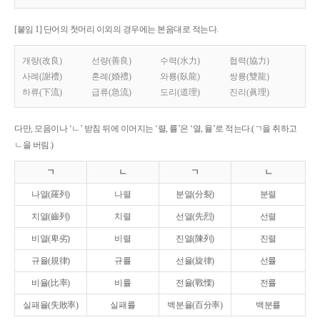
[붙임 1] 단어의 첫머리 이외의 경우에는 본음대로 적는다.
개량(改良)
선량(善良)
수력(水力)
협력(協力)
사례(謝禮)
혼례(婚禮)
와룡(臥龍)
쌍룡(雙龍)
하류(下流)
급류(急流)
도리(道理)
진리(眞理)
다만, 모음이나 ‘ㄴ’ 받침 뒤에 이어지는 ‘렬, 률’은 ‘열, 율’로 적는다.(ㄱ을 취하고
ㄴ을 버림.)
ㄱ
ㄴ
ㄱ
ㄴ
나열(羅列)
나렬
분열(分裂)
분렬
치열(齒列)
치렬
선열(先烈)
선렬
비열(卑劣)
비렬
진열(陳列)
진렬
규율(規律)
규률
선율(旋律)
선률
비율(比率)
비률
전율(戰慄)
전률
실패율(失敗率)
실패률
백분율(百分率)
백분률