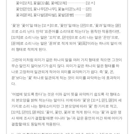
……………
꽃이[꼬치], 꽃을[꼬츨], 꽃에[꼬체]
[꼬ㅊ]
…
꽃만[꼰만], 꽃나무[꼰나무], 꽃놀이[꼰노리]
[꼰]
………
꽃과[꼳꽈], 꽃다발[꼳따발], 꽃밭[꼳빧]
[꼳]
‘꽃’은 ‘꽃이’일 때는 [꼬ㅊ]으로, ‘꽃만’일 때는 [꼰]으로, ‘꽃과’일 때는 [꼳]
으로 소리 난다. 만약 ‘표준어를 소리대로 적는다’는 원칙만 적용한다면,
[꼬치]로 소리 나는 말은 ‘꼬치’로, [꼰만]으로 소리 나는 말은 ‘꼰만’으로,
[꼳꽈]로 소리 나는 말은 ‘꼳꽈’로 적게 되어 ‘꽃[花]’이라는 하나의 말이 여
러 형태로 적히게 된다.
그런데 이처럼 의미가 같은 하나의 말을 여러 가지 형태로 적으면 그것이
무슨 말인지 알아보기가 쉽지 않다. 의미가 같은 하나의 말은 형태를 하
나로 고정하여 일관되게 적어야 의미를 파악하기가 쉽다. 즉 ‘꽃, 꼰,
꼳’보다는 ‘꽃’ 하나로 일관되게 적는 것이 의미를 파악하는 데 효과적이
다.
‘어법에 맞도록 한다’는 것은 이와 같이 뜻을 파악하기 쉽도록 각 형태소
의 본모양을 밝혀 적는다는 말이다. 이에 따라 ‘꽃’은 [꼬ㅊ], [꼰], [꼳]의 세
가지로 소리 나는 형태소이지만 그 본모양에 따라 ‘꽃’ 한 가지로 적고,
[꼬치], [꼰만], [꼳꽈]도 ‘꽃이, 꽃만, 꽃과’로 적게 된다. 이는 ‘꽃’과 같은 명
사 뒤에 조사가 결합할 때뿐 아니라 ‘늙-’과 같은 용언의 어간 뒤에 어미가
결합할 때도 동일하게 적용된다.