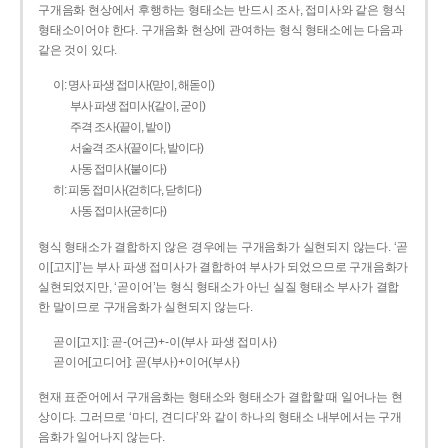
구개음화 현상에서 후행하는 형태소는 반드시 조사, 접미사와 같은 형식
형태소이어야 한다. 구개음화 현상에 관여하는 형식 형태소에는 다음과
같은 것이 있다.
이: 명사 파생 접미사(맏이, 해돋이)
부사 파생 접미사(같이, 굳이)
주격 조사(끝이, 밭이)
서술격 조사(끝이다, 밭이다)
사동 접미사(붙이다)
히: 피동 접미사(걷히다, 닫히다)
사동 접미사(굳히다)
형식 형태소가 결합하지 않은 경우에는 구개음화가 실현되지 않는다. ‘곧
이[고지]’는 부사 파생 접미사가 결합하여 부사가 되었으므로 구개음화가
실현되었지만, ‘곧이어’는 형식 형태소가 아닌 실질 형태소 부사가 결합
한 말이므로 구개음화가 실현되지 않는다.
곧이[고지]: 곧-­(어근)+­-이(부사 파생 접미사)
곧이어[고디어]: 곧(부사)+이어(부사)
현재 표준어에서 구개음화는 형태소와 형태소가 결합할 때 일어나는 현
상이다. 그러므로 ‘마디, 견디다’와 같이 하나의 형태소 내부에서는 구개
음화가 일어나지 않는다.