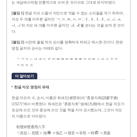
는 속담에서처럼 전통적으로 쓰여 온 것이므로 그대로 유지하였다.
[붙임 1]
한글 자모 스물넉 자만으로 적을 수 없는 소리들을 적기 위하여,
자모 두 개를 어우른 글자인 ‘ㄲ, ㄸ, ㅃ, ㅆ, ㅉ’, ‘ㅐ, ㅒ, ㅔ, ㅖ, ㅘ, ㅚ, ㅝ,
ㅟ, ㅢ’와 자모 세 개를 어우른 글자인 ‘ㅙ, ㅞ’를 쓴다는 것을 보여 준 것이
다.
[붙임 2]
사전에 올릴 적의 순서를 명확하게 하려고 제시한 것이다. 한편
받침 글자의 순서는 아래와 같다.
ㄱ ㄲ ㄳ ㄴ ㄵ ㄶ ㄷ ㄹ ㄺ ㄻ ㄼ ㄽ ㄾ ㄿ ㅀ ㅁ ㅂ ㅄ ㅅ ㅆ ㅇ ㅈ ㅊ
ㅋ ㅌ ㅍ ㅎ
더 알아보기
한글 자모 명칭의 유래
한글 자모의 수, 순서, 이름은 최세진(崔世珍)의 “훈몽자회(訓蒙字會)
(1527)”에서 비롯한다. 최세진은 “훈몽자회” 범례(凡例)에서 한글 자모가
초성에 쓰인 것과 종성에 쓰인 것을 짝을 지어 표시했는데, 그것이 자모
의 이름으로 이어졌다.
初聲終聲通用八字
ㄱ其役 ㄴ尼隱 ㄷ池
ㄹ梨乙 ㅁ眉音 ㅂ非邑 ㅅ時
ㆁ異凝