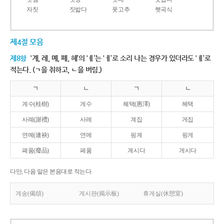
자칫
짓밟다
풋고추
햇곡식
제4절 모음
제8항
‘계, 례, 몌, 폐, 혜’의 ‘ㅖ’는 ‘ㅔ’로 소리 나는 경우가 있더라도 ‘ㅖ’로
적는다. (ㄱ을 취하고, ㄴ을 버림.)
ㄱ
ㄴ
ㄱ
ㄴ
계수(桂樹)
게수
혜택(惠澤)
헤택
사례(謝禮)
사레
계집
게집
연몌(連袂)
연메
핑계
핑게
폐품(廢品)
페품
계시다
게시다
다만, 다음 말은 본음대로 적는다.
게송(偈頌)
게시판(揭示板)
휴게실(休憩室)