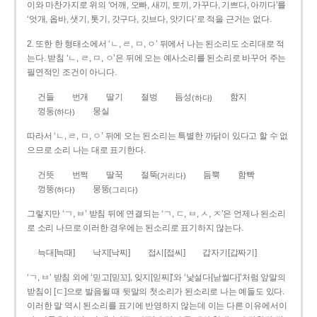
이와 마찬가지로 위의 ‘어깨, 오빠, 새끼, 토끼, 가꾸다, 기쁘다, 아끼다’를
‘엇개, 옵바, 샛기, 톳기, 갓구다, 깃브다, 앗기다’로 적을 근거는 없다.
2. 또한 한 형태소에서 ‘ㄴ, ㄹ, ㅁ, ㅇ’ 뒤에서 나는 된소리도 소리대로 적
는다. 받침 ‘ㄴ, ㄹ, ㅁ, ㅇ’은 뒤에 오는 예사소리를 된소리로 바꾸어 주는
필연적인 조건이 아니다.
건들
번개
딸기
절벙
듬성
함지
(하다)
껑둥
뭉실
(하다)
따라서 ‘ㄴ, ㄹ, ㅁ, ㅇ’ 뒤에 오는 된소리는 특별한 까닭이 있다고 할 수 없
으므로 소리 나는 대로 표기한다.
건뜻
번쩍
딸꾹
절뚝
듬뿍
함빡
(거리다)
껑뚱
뭉뚱
(하다)
(그리다)
그렇지만 ‘ㄱ, ㅂ’ 받침 뒤에 연결되는 ‘ㄱ, ㄷ, ㅂ, ㅅ, ㅈ’은 언제나 된소리
로 소리 나므로 이러한 경우에는 된소리로 표기하지 않는다.
늑대[늑때]
낙지[낙찌]
접시[접씨]
갑자기[갑짜기]
‘ㄱ, ㅂ’ 받침 외에 ‘믿고[믿꼬], 잊지[읻찌]’와 ‘낯설다[낟썰다]’처럼 앞말의
받침이 [ㄷ]으로 발음될 때 뒷말의 첫소리가 된소리로 나는 예들도 있다.
이러한 말 역시 된소리를 표기에 반영하지 않는데 이는 다른 이유에서이