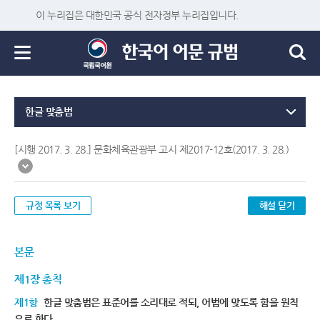
이 누리집은 대한민국 공식 전자정부 누리집입니다.
한글 맞춤법
[시행 2017. 3. 28.] 문화체육관광부 고시 제2017-12호(2017. 3. 28.)
규정 목록 보기
해설 닫기
본문
제1장 총칙
제1항
한글 맞춤법은 표준어를 소리대로 적되, 어법에 맞도록 함을 원칙
으로 한다.