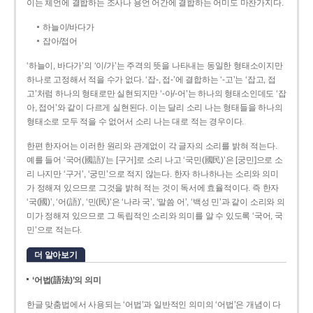
이는 체언에 결합하는 조사나 용언 어간에 결합하는 어미도 마찬가지다.
하늘이/바다가
잡아/접어
‘하늘이, 바다가’의 ‘이/가’는 주격의 뜻을 나타내는 동일한 형태소이지만
하나로 고정해서 적을 수가 없다. ‘잡-, 접-’에 결합하는 ‘-고’는 ‘잡고, 접
고’처럼 하나의 형태로만 실현되지만 ‘-아/-어’는 하나의 형태소인데도 ‘잡
아, 접어’와 같이 다르게 실현된다. 이는 달리 소리 나는 형태들을 하나의
형태소로 모두 적을 수 없어서 소리 나는 대로 적는 경우이다.
한편 한자어는 이러한 원리와 관계없이 각 글자의 소리를 밝혀 적는다.
예를 들어 ‘국어(國語)’는 [구거]로 소리 나고 ‘국민(國民)’은 [궁민]으로 소
리 나지만 ‘구거’, ‘궁민’으로 적지 않는다. 한자 하나하나는 소리와 의미
가 정해져 있으므로 그것을 밝혀 적는 것이 독서에 효율적이다. 즉 한자
‘국(國)’, ‘어(語)’, ‘민(民)’은 ‘나라 국’, ‘말씀 어’, ‘백성 민’과 같이 소리와 의
미가 정해져 있으므로 그 독립적인 소리와 의미를 알 수 있도록 ‘국어, 국
민’으로 적는다.
더 알아보기
‘어법(語法)’의 의미
한글 맞춤법에서 사용되는 ‘어법’과 일반적인 의미의 ‘어법’은 개념이 다