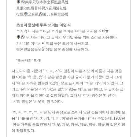
兩字只取本字之釋俚語爲聲
其尼池梨眉非時異八音用於初聲
役隱
乙音邑
凝八音用於終聲
초성과 종성에 두루 쓰이는 여덟 자
ㄱ기역 ㄴ니은 ㄷ디귿 ㄹ리을 ㅁ미음 ㅂ비읍 ㅅ시옷 ㆁ
두 자는 다만 그 글자의 우리말 뜻을 취해 소리로 사용한다.
기니디리미비시
여덟 음은 초성에 사용되고,
역은귿을음읍옷
여덟 음은 종성에 사용된다.
“훈몽자회” 범례
자모의 이름 가운데 ‘ㄱ, ㄷ, ㅅ’의 명칭이 다른 자모의 이름과 다른 것은
한자에는 ‘윽, 읃, 읏’과 같은 발음을 가진 글자가 없기 때문이었다. 그래
서 ‘윽’은 가까운 발음인 ‘役(역)’으로 표시하여 ‘ㄱ’은 ‘기역’이 되었다. 그
리고 ‘읃’과 ‘읏’은 각각 ‘末(귿 말)’과 ‘衣(옷 의)’로 표기하고, 두 글자는 글
자의 의미만을 취한다고 설명하였다. 그래서 ‘ㄷ’의 명칭은 ‘디귿’이,
‘ㅅ’의 명칭은 ‘시옷’이 된 것이다.
‘ㅈ, ㅊ, ㅋ, ㅌ, ㅍ, ㅎ’은 당시 종성으로 쓰이지 않던 것들이어서 초성에 모
음 ‘ㅣ’를 붙인 ‘지, 치, 키, 티, 피, 히’로만 음가를 나타내 주었는데, 1933년
‘한글 마춤법 통일안’에서 ‘지읒, 치읓, 키읔, 티읕, 피읖, 히읗’과 같은 이름
이 확정되었다.