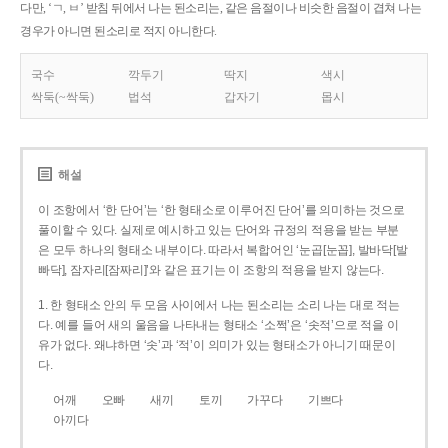
다만, ‘ㄱ, ㅂ’ 받침 뒤에서 나는 된소리는, 같은 음절이나 비슷한 음절이 겹쳐 나는
경우가 아니면 된소리로 적지 아니한다.
국수
깍두기
딱지
색시
싹둑(~싹둑)
법석
갑자기
몹시
해설
이 조항에서 ‘한 단어’는 ‘한 형태소로 이루어진 단어’를 의미하는 것으로
풀이할 수 있다. 실제로 예시하고 있는 단어와 규정의 적용을 받는 부분
은 모두 하나의 형태소 내부이다. 따라서 복합어인 ‘눈곱[눈꼽], 발바닥[발
빠닥], 잠자리[잠짜리]’와 같은 표기는 이 조항의 적용을 받지 않는다.
1. 한 형태소 안의 두 모음 사이에서 나는 된소리는 소리 나는 대로 적는
다. 예를 들어 새의 울음을 나타내는 형태소 ‘소쩍’은 ‘솟적’으로 적을 이
유가 없다. 왜냐하면 ‘솟’과 ‘적’이 의미가 있는 형태소가 아니기 때문이
다.
어깨
오빠
새끼
토끼
가꾸다
기쁘다
아끼다