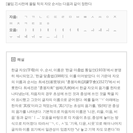
[붙임 2] 사전에 올릴 적의 자모 순서는 다음과 같이 정한다.
자음:
ㄱ
ㄲ
ㄴ
ㄷ
ㄸ
ㄹ
ㅁ
ㅂ
ㅃ
ㅅ
ㅆ
ㅇ
ㅈ
ㅉ
ㅊ
ㅋ
ㅌ
ㅍ
ㅎ
모음:
ㅏ
ㅐ
ㅑ
ㅒ
ㅓ
ㅔ
ㅕ
ㅖ
ㅗ
ㅘ
ㅙ
ㅚ
ㅛ
ㅜ
ㅝ
ㅞ
ㅟ
ㅠ
ㅡ
ㅢ
ㅣ
해설
한글 자모(字母)의 수, 순서, 이름은 ‘한글 마춤법 통일안(1933)’에서 분명
히 제시되었고, ‘한글 맞춤법(1988)’도 이를 이어받았다. 이 가운데 자모
의 이름과 순서는 최세진(崔世珍)의 “훈몽자회(訓蒙字會)(1527)”에서 비
롯한다. 최세진은 “훈몽자회” 범례(凡例)에서 한글 자모의 음가를 한자로
나타냈는데, 자음자의 경우 초성에 쓰인 것과 종성에 쓰인 것을 짝을 지
어 표시했고 그것이 글자의 이름으로 굳어졌다. 예를 들어 ‘ㄱ’ 아래에는
한자로 ‘其役’이라고 적었는데, ‘其(기)’는 초성의 음가를, ‘役(역)’은 종성
의 음가를 나타낸다. 기본적으로 자음자의 이름은 ‘니은, 리을, 미음, 비
읍’ 등과 같이 ‘ㅣㅡ’ 모음을 바탕으로 각 자음이 초성, 종성에 놓이는 방
식으로 지어졌다. 따라서 ‘ㄱ, ㄷ, ㅅ’도 ‘기윽, 디읃, 시읏’으로 해야 나머지
글자와 이름 표기에서 일관성이 있겠지만 “낫 놓고 기역 자도 모른다.”라