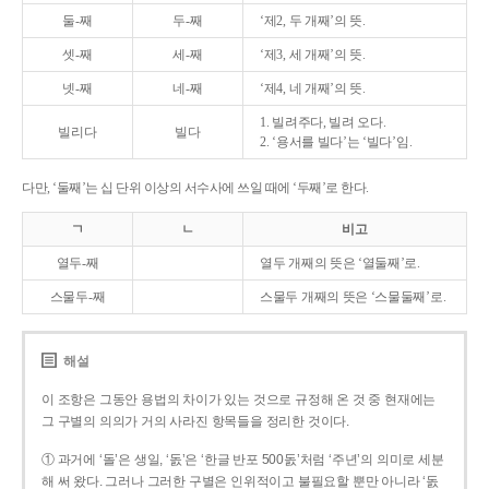
둘-째
두-째
‘제2, 두 개째’의 뜻.
셋-째
세-째
‘제3, 세 개째’의 뜻.
넷-째
네-째
‘제4, 네 개째’의 뜻.
1. 빌려주다, 빌려 오다.
빌리다
빌다
2. ‘용서를 빌다’는 ‘빌다’임.
다만, ‘둘째’는 십 단위 이상의 서수사에 쓰일 때에 ‘두째’로 한다.
ㄱ
ㄴ
비고
열두-째
열두 개째의 뜻은 ‘열둘째’로.
스물두-째
스물두 개째의 뜻은 ‘스물둘째’로.
해설
이 조항은 그동안 용법의 차이가 있는 것으로 규정해 온 것 중 현재에는
그 구별의 의의가 거의 사라진 항목들을 정리한 것이다.
① 과거에 ‘돌’은 생일, ‘돐’은 ‘한글 반포 500돐’처럼 ‘주년’의 의미로 세분
해 써 왔다. 그러나 그러한 구별은 인위적이고 불필요할 뿐만 아니라 ‘돐