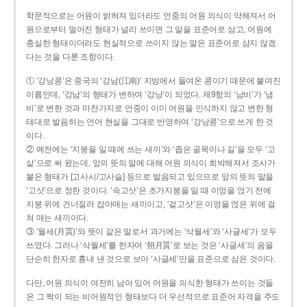
학문적으로는 어원이 밝혀져 있더라도 언중의 어원 의식이 약해져서 어
원으로부터 멀어진 형태가 널리 쓰이면 그 말을 표준어로 삼고, 어원에
충실한 형태이더라도 현실적으로 쓰이지 않는 말은 표준어로 삼지 않겠
다는 것을 다룬 조항이다.
① ‘강낭콩’은 중국의 ‘강남(江南)’ 지방에서 들여온 콩이기 때문에 붙여진
이름인데, ‘강남’의 형태가 변하여 ‘강낭’이 되었다. 제9항의 ‘남비’가 ‘냄
비’로 변한 것과 마찬가지로 언중이 이미 어원을 인식하지 않고 변한 형
태대로 발음하는 언어 현실을 그대로 반영하여 ‘강낭콩’으로 쓰게 한 것
이다.
② 예전에는 ‘지붕을 일 때에 쓰는 새끼’와 ‘좁은 골목이나 길’을 모두 ‘고
샅’으로 써 왔는데, 앞의 뜻의 말에 대해 어원 의식이 희박해져서 조사가
붙은 형태가 [고사시/고사슬] 등으로 발음되고 있으므로 앞의 뜻의 말을
‘고삿’으로 정한 것이다. ‘속고삿’은 초가지붕을 일 때 이엉을 얹기 전에
지붕 위에 건너질러 잡아매는 새끼이고, ‘겉고삿’은 이엉을 얹은 위에 걸
쳐 매는 새끼이다.
③ ‘월세(月貰)’와 뜻이 같은 말로서 과거에는 ‘삭월세’와 ‘사글세’가 모두
쓰였다. 그러나 ‘삭월세’를 한자어 ‘朔月貰’로 보는 것은 ‘사글세’의 음을
단순히 한자로 흉내 낸 것으로 보아 ‘사글세’만을 표준으로 삼은 것이다.
다만, 어원 의식이 여전히 남아 있어 어원을 의식한 형태가 쓰이는 것들
은 그 짝이 되는 비어원적인 형태보다 더 우선적으로 표준어 자격을 주도