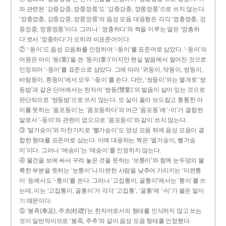
와 관련된 ‘강중강중, 깡쭝깡쭝’도 ‘강종강종, 깡쫑깡쫑’으로 쓰지 않는다.
‘깡충깡충, 강중강중, 깡쭝깡쭝’의 음성 모음 대응형은 각각 ‘껑충껑충, 겅
중겅중, 껑쭝껑쭝’이다. 그러나 ‘ 껑충하다’와 짝을 이루는 말은 ‘깡총하
다’로서 ‘깡충하다’가 오히려 비표준어이다.
② ‘-동이’도 음성 모음화를 인정하여 ‘-둥이’를 표준어로 삼았다. ‘-둥이’의
어원은 아이 ‘동(童)’을 쓴 ‘동이(童-)’이지만 현실 발음에서 멀어진 것으로
인정되어 ‘-둥이’를 표준으로 삼았다. 그에 따라 ‘귀둥이, 막둥이, 쌍둥이,
바람둥이, 흰둥이’에서 모두 ‘-둥이’를 쓴다. 다만, ‘쌍둥이’와는 별개로 ‘쌍
동밤’과 같은 단어에서는 한자어 ‘쌍동(雙童)’의 발음이 살아 있는 것으로
판단되므로 ‘쌍둥밤’으로 쓰지 않는다. 또 살이 올라 보드랍고 통통한 아
이를 뜻하는 ‘옴포동이’는 ‘옴포동하다’의 어근 ‘옴포동’에 ‘-이’가 결합된
말로서 ‘-둥이’와 관련이 없으므로 ‘옴포둥이’와 같이 쓰지 않는다.
③ ‘발가숭이’와 마찬가지로 ‘빨가숭이’도 양성 모음 뒤에 음성 모음이 결
합한 형태를 표준어로 삼는다. 이에 대응하는 짝은 ‘벌거숭이, 뻘거숭
이’이다. 그러나 ‘애송이’는 ‘애숭이’를 인정하지 않는다.
④ 물건을 보에 싸서 꾸려 놓은 것을 뜻하는 ‘보퉁이’와 함께 눈두덩의 불
룩한 부분을 뜻하는 ‘눈퉁이’나 미련한 사람을 낮추어 가리키는 ‘미련퉁
이’ 등에서도 ‘-퉁이’를 쓴다. 그러나 ‘고집통이, 골통이’에서는 ‘통이’를 쓰
는데, 이는 ‘고집통이, 골통이’가 각각 ‘고집통’, ‘골통’에 ‘-이’가 붙은 말이
기 때문이다.
⑤ ‘봉족(奉足), 주초(柱礎)’는 한자어로서의 형태를 인식하지 않고 쓰는
것이 일반적이므로 ‘봉죽, 주추’와 같이 음성 모음 형태를 인정했다.