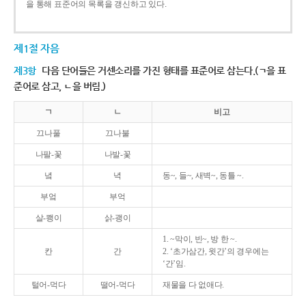
을 통해 표준어의 목록을 갱신하고 있다.
제1절 자음
제3항
다음 단어들은 거센소리를 가진 형태를 표준어로 삼는다.(ㄱ을 표
준어로 삼고, ㄴ을 버림.)
ㄱ
ㄴ
비고
끄나풀
끄나불
나팔-꽃
나발-꽃
녘
녁
동~, 들~, 새벽~, 동틀 ~.
부엌
부억
살-쾡이
삵-괭이
1. ~막이, 빈~, 방 한 ~.
칸
간
2. ‘초가삼간, 윗간’의 경우에는
‘간’임.
털어-먹다
떨어-먹다
재물을 다 없애다.