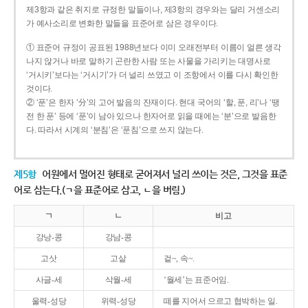
제3항과 같은 취지로 규정한 말들이나, 제3항의 경우와는 달리 거센소리
가 예사소리로 변화한 말들을 표준어로 삼은 경우이다.
① 표준어 규정이 공표된 1988년보다 이미 오래전부터 이름이 얼른 생각
나지 않거나 바로 말하기 곤란한 사람 또는 사물을 가리키는 대명사로
‘거시키’보다는 ‘거시기’가 더 널리 쓰였고 이 조항에서 이를 다시 확인한
것이다.
② ‘푼’은 한자 ‘分’의 고어 발음의 잔재이다. 현대 국어의 ‘할, 푼, 리’나 ‘땡
전 한 푼’ 등에 ‘푼’이 남아 있으나 한자어로 읽을 때에는 ‘분’으로 발음한
다. 따라서 시계의 ‘분침’은 ‘푼침’으로 쓰지 않는다.
제5항
어원에서 멀어진 형태로 굳어져서 널리 쓰이는 것은, 그것을 표준
어로 삼는다.(ㄱ을 표준어로 삼고, ㄴ을 버림.)
ㄱ
ㄴ
비고
강낭-콩
강남-콩
고삿
고샅
겉~, 속~.
사글-세
삭월-세
‘월세’는 표준어임.
울력-성당
위력-성당
떼를 지어서 으르고 협박하는 일.