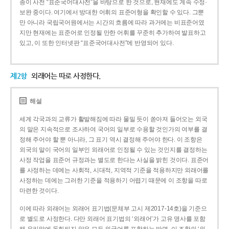
종이 사전 “표준국어대사전”을 바탕으로 한 것으로, 현재에도 계속 수정·
보완 중이다. 여기에서 방대한 어휘의 표준어형을 확인할 수 있다. 그뿐
만 아니라 국립국어원에서는 시간의 흐름에 따라 과거에는 비표준어였
지만 현재에는 표준어로 인정될 만한 어휘를 꾸준히 추가하여 발표하고
있고, 이 또한 인터넷판 “표준국어대사전”에 반영되어 있다.
제2항
외래어는 따로 사정한다.
해설
세계 각국과의 교류가 활발해짐에 따라 물밀 듯이 쏟아져 들어오는 외국
의 말은 지속적으로 조사하여 국어의 일부로 수용할 것인가의 여부를 결
정해 주어야 할 뿐 아니라, 그 표기 역시 결정해 주어야 한다. 이 조항은
외국의 말이 국어의 일부인 외래어로 인정될 수 있는 것인지를 결정하는
사정 작업을 표준어 규정과는 별도로 한다는 사실을 밝힌 것이다. 표준어
를 사정하는 데에는 사회적, 시대적, 지역적 기준을 적용하지만 외래어를
사정하는 데에는 그러한 기준을 적용하기 어렵기 때문에 이 조항을 따로
마련한 것이다.
이에 따라 외래어는 외래어 표기법(문체부 고시 제2017-14호)을 기준으
로 별도로 사정한다. 다만 외래어 표기법의 ‘외래어’가 고유 명사를 포함