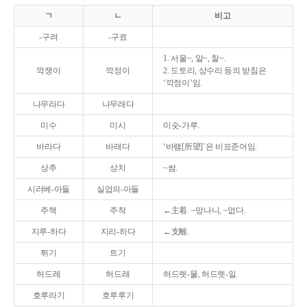
ㄱ
ㄴ
비고
-구려
-구료
1. 서울~, 알~, 찰~.
깍쟁이
깍정이
2. 도토리, 상수리 등의 받침은
‘깍정이’임.
나무라다
나무래다
미수
미시
미숫-가루.
바라다
바래다
‘바램[所望]’은 비표준어임.
상추
상치
~쌈.
시러베-아들
실업의-아들
주책
주착
←主着. ~망나니, ~없다.
지루-하다
지리-하다
←支離.
튀기
트기
허드레
허드래
허드렛-물, 허드렛-일.
호루라기
호루루기