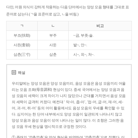
다만, 어원 의식이 강하게 작용하는 다음 단어에서는 양성 모음 형태를 그대로 표
준어로 삼는다.(ㄱ을 표준어로 삼고, ㄴ을 버림.)
ㄱ
ㄴ
비고
부조(扶助)
부주
~금, 부좃-술.
사돈(査頓)
사둔
밭~, 안~.
삼촌(三寸)
삼춘
시~, 외~, 처~.
해설
우리말에는 양성 모음은 양성 모음끼리, 음성 모음은 음성 모음끼리 어울
리는 모음 조화(母音調和) 현상이 있다. 중세 국어에서는 양성 모음과 음
성 모음의 세력이 크게 차이가 나지 않았으나 근대를 거치면서 음성 모음
의 세력이 급격히 커졌다. 예컨대 ‘ 막-아, 좁-아’, ‘접-어, 굽-어, 재-어, 세-
어, 괴-어, 쥐-어’ 등의 어미 활용에서도 음성 모음의 우세를 확인할 수 있
다. 심지어는 한 단어 내부에서도 양성 모음이 일관되게 나타나지 않고
양성 모음과 음성 모음이 섞여 나타나는 일이 많다. 이 조항은 그러한 음
성 모음 우세 현상을 명시적으로 규정한 것이다.
① 종래의 ‘깡총깡총’은 언어 현실을 반영하여 ‘깡충깡충’으로 정했다. 이