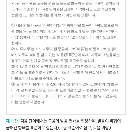
ㅘ, ㅝ’ 등의 원순 모음을 평순 모음으로 발음하는 일은 더 흔히 일어난다.
그러나 이 조항에서 다룬 단어들은 표준어 지역에서도 모음의 단순화 과
정을 겪고, 애초의 형태는 들어 보기 어렵게 된 것들이다.
① 사용 빈도가 높은 ‘괴퍅하다’는 ‘괴팍하다’로 발음이 바뀌었으므로 바
뀐 발음 ‘팍’을 인정하였다. 그러나 사용 빈도가 낮은 ‘강퍅하다, 퍅하다,
퍅성’ 등에서의 ‘퍅’은 ‘팍’으로 발음되지 않으므로 ‘퍅’이 아직도 표준어
형이다.
② ‘미류나무’는 버드나무의 한 종류이므로 ‘미류’는 어원적으로 분명히
버드나무의 의미를 담고 있는 ‘미류(美柳)’인데 이제 ‘미류’라고 발음하는
경우가 거의 없기 때문에 ‘미루나무’를 표준어로 삼았다.
③ ‘여느’도 원래 ‘여늬’였으나 이중 모음 ‘ㅢ’가 단모음 ‘ㅡ’로 변하였으므
로 ‘여느’를 표준어로 삼았다. ‘늬나노’의 ‘늬’도 언어 현실에서 [니]로 소리
나므로 ‘니나노’를 표준어로 삼는다.
④ ‘으례’ 역시 원래 ‘의례(依例)’에서 ‘으례’가 되었던 것인데 ‘례’의 발음
이 ‘레’로 바뀌었으므로 ‘으레’를 표준어로 삼았다. 한편 부사 ‘으레’에 다
시 ‘-이/-히’가 붙은 ‘으레이, 으레히’가 같은 뜻으로 쓰이는 일이 많은데,
이는 인정하지 않는다.
제11항
다음 단어에서는 모음의 발음 변화를 인정하여, 발음이 바뀌어
굳어진 형태를 표준어로 삼는다.(ㄱ을 표준어로 삼고, ㄴ을 버림.)