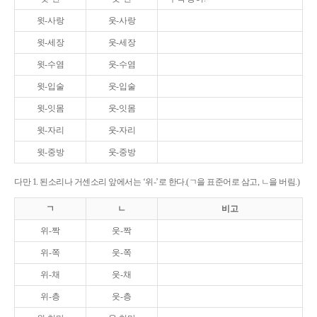
윗-사랑
웃-사랑
윗-세장
웃-세장
윗-수염
웃-수염
윗-입술
웃-입술
윗-잇몸
웃-잇몸
윗-자리
웃-자리
윗-중방
웃-중방
다만 1. 된소리나 거센소리 앞에서는 ‘위-’로 한다.(ㄱ을 표준어로 삼고, ㄴ을 버림.)
ㄱ
ㄴ
비고
위-짝
웃-짝
위-쪽
웃-쪽
위-채
웃-채
위-층
웃-층