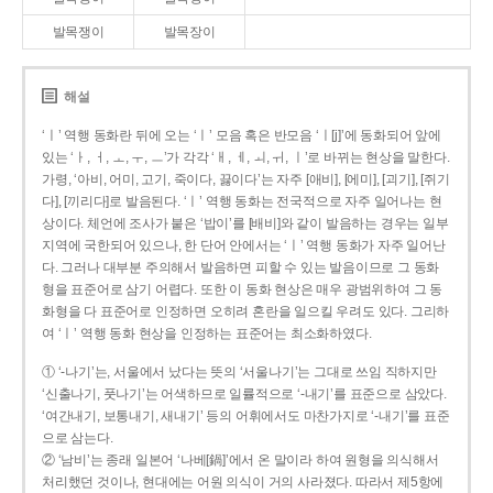
발목쟁이
발목장이
해설
‘ㅣ’ 역행 동화란 뒤에 오는 ‘ㅣ’ 모음 혹은 반모음 ‘ㅣ[j]’에 동화되어 앞에
있는 ‘ㅏ, ㅓ, ㅗ, ㅜ, ㅡ’가 각각 ‘ㅐ, ㅔ, ㅚ, ㅟ, ㅣ’로 바뀌는 현상을 말한다.
가령, ‘아비, 어미, 고기, 죽이다, 끓이다’는 자주 [애비], [에미], [괴기], [쥐기
다], [끼리다]로 발음된다. ‘ㅣ’ 역행 동화는 전국적으로 자주 일어나는 현
상이다. 체언에 조사가 붙은 ‘밥이’를 [배비]와 같이 발음하는 경우는 일부
지역에 국한되어 있으나, 한 단어 안에서는 ‘ㅣ’ 역행 동화가 자주 일어난
다. 그러나 대부분 주의해서 발음하면 피할 수 있는 발음이므로 그 동화
형을 표준어로 삼기 어렵다. 또한 이 동화 현상은 매우 광범위하여 그 동
화형을 다 표준어로 인정하면 오히려 혼란을 일으킬 우려도 있다. 그리하
여 ‘ㅣ’ 역행 동화 현상을 인정하는 표준어는 최소화하였다.
① ‘-나기’는, 서울에서 났다는 뜻의 ‘서울나기’는 그대로 쓰임 직하지만
‘신출나기, 풋나기’는 어색하므로 일률적으로 ‘-내기’를 표준으로 삼았다.
‘여간내기, 보통내기, 새내기’ 등의 어휘에서도 마찬가지로 ‘-내기’를 표준
으로 삼는다.
② ‘남비’는 종래 일본어 ‘나베[鍋]’에서 온 말이라 하여 원형을 의식해서
처리했던 것이나, 현대에는 어원 의식이 거의 사라졌다. 따라서 제5항에