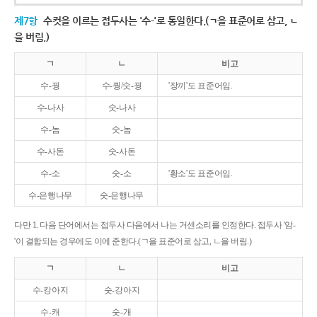
제7항
수컷을 이르는 접두사는 '수-'로 통일한다.(ㄱ을 표준어로 삼고, ㄴ
을 버림.)
ㄱ
ㄴ
비고
수-꿩
수-퀑/숫-꿩
'장끼'도 표준어임.
수-나사
숫-나사
수-놈
숫-놈
수-사돈
숫-사돈
수-소
숫-소
'황소'도 표준어임.
수-은행나무
숫-은행나무
다만 1. 다음 단어에서는 접두사 다음에서 나는 거센소리를 인정한다. 접두사 '암-
'이 결합되는 경우에도 이에 준한다.(ㄱ을 표준어로 삼고, ㄴ을 버림.)
ㄱ
ㄴ
비고
수-캉아지
숫-강아지
수-캐
숫-개