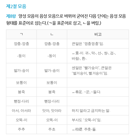
제2절 모음
제8항
양성 모음이 음성 모음으로 바뀌어 굳어진 다음 단어는 음성 모음
형태를 표준어로 삼는다.(ㄱ을 표준어로 삼고, ㄴ을 버림.)
ㄱ
ㄴ
비고
깡충-깡충
깡총-깡총
큰말은 ‘껑충껑충’임.
←童-이. 귀-, 막-, 선-, 쌍-, 검-,
-둥이
-동이
바람-, 흰-.
센말은 ‘빨가숭이’, 큰말은
발가-숭이
발가-송이
‘벌거숭이, 뻘거숭이’임.
보퉁이
보통이
봉죽
봉족
←奉足. ~꾼, ~들다.
뻗정-다리
뻗장-다리
아서, 아서라
앗아, 앗아라
하지 말라고 금지하는 말.
오뚝-이
오똑-이
부사도 ‘오뚝-이’임.
주추
주초
←柱礎. 주춧-돌.