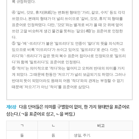
록 규정하였다.
④ ‘갈비, 갓모, 휴지(休紙)’는 변화된 형태인 ‘가리, 갈모, 수지’ 등도 각각
쓰였으나, 본래의 형태가 더 널리 쓰이므로 ‘갈비, 갓모, 휴지’의 형태를
표준어로 인정하였다. 다만, ‘갓모’와는 별개로 비가 올 때 갓 위에 덮어
쓰던 고깔 비슷하게 생긴 물건을 뜻하는 ‘갈모(-帽)’는 표준어로 인정한
다.
⑤ ‘밀-’에 ‘-뜨리다’가 붙은 ‘밀뜨리다’도 언중이 ‘밀다’의 뜻을 의식하고
있으므로 비록 ‘미뜨리다’가 쓰이고 있어도 ‘밀뜨리다’로 쓴다. 다만, ‘-뜨
리다’와 ‘-트리다’가 같은 뜻의 복수 표준어 접미사로 인정되므로 ‘밀뜨리
다’와 함께 ‘밀트리다’도 표준어로 인정된다.
⑥ ‘적이’는 의미적으로 ‘적다’와는 멀어지고 오히려 반대의 의미를 가지
게 되었다. 그 때문에 한동안 ‘저으기’가 널리 보급되기도 하였다. 그러나
반대의 뜻이 되었더라도 원래의 어원 ‘적다’와의 관계는 부정할 수 없기
때문에 ‘저으기’가 아닌 ‘적이’를 표준어로 삼았다.
제6항
다음 단어들은 의미를 구별함이 없이, 한 가지 형태만을 표준어로
삼는다.(ㄱ을 표준어로 삼고, ㄴ을 버림.)
ㄱ
ㄴ
비고
돌
돐
생일, 주기.