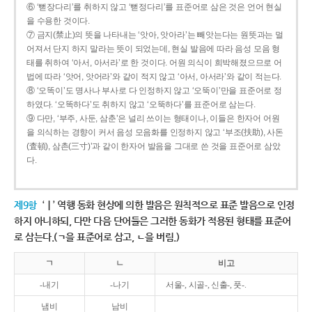
⑥ ‘뻗장다리’를 취하지 않고 ‘뻗정다리’를 표준어로 삼은 것은 언어 현실
을 수용한 것이다.
⑦ 금지(禁止)의 뜻을 나타내는 ‘앗아, 앗아라’는 빼앗는다는 원뜻과는 멀
어져서 단지 하지 말라는 뜻이 되었는데, 현실 발음에 따라 음성 모음 형
태를 취하여 ‘아서, 아서라’로 한 것이다. 어원 의식이 희박해졌으므로 어
법에 따라 ‘앗어, 앗어라’와 같이 적지 않고 ‘아서, 아서라’와 같이 적는다.
⑧ ‘오똑이’도 명사나 부사로 다 인정하지 않고 ‘오뚝이’만을 표준어로 정
하였다. ‘오똑하다’도 취하지 않고 ‘오뚝하다’를 표준어로 삼는다.
⑨ 다만, ‘부주, 사둔, 삼춘’은 널리 쓰이는 형태이나, 이들은 한자어 어원
을 의식하는 경향이 커서 음성 모음화를 인정하지 않고 ‘부조(扶助), 사돈
(査頓), 삼촌(三寸)’과 같이 한자어 발음을 그대로 쓴 것을 표준어로 삼았
다.
제9항
‘ㅣ’ 역행 동화 현상에 의한 발음은 원칙적으로 표준 발음으로 인정
하지 아니하되, 다만 다음 단어들은 그러한 동화가 적용된 형태를 표준어
로 삼는다.(ㄱ을 표준어로 삼고, ㄴ을 버림.)
ㄱ
ㄴ
비고
-내기
-나기
서울-, 시골-, 신출-, 풋-.
냄비
남비