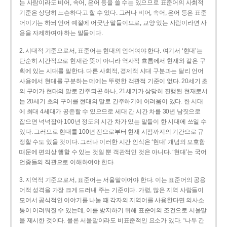
는 사람이라도 비어, 속어, 은어 등을 쓸 수는 있으므로 표준어의 사회적
기준은 상당히 느슨하다고 할 수 있다. 그러나 비어, 속어, 은어 등은 표준
어이기는 하되 언어 예절에 어긋난 말들이므로, 교양 있는 사람이라면 사
용을 자제하여야 하는 말들이다.
2. 시대적 기준으로서, 표준어는 현대의 언어여야 한다. 여기서 ‘현대’는
단순히 시간적으로 현재란 뜻이 아니라 역사적 흐름에서 현재와 같은 구
획에 있는 시대를 말한다. 다른 사회적, 경제적 시대 구분과는 달리 언어
사용에서 현대를 구분하는 데에는 뚜렷한 객관적 기준이 없다. 20세기 초
의 구어가 현대의 말로 간주되곤 하나, 21세기가 상당히 진행된 현재로서
는 20세기 초의 구어를 현대의 말로 간주하기에 어려움이 있다. 한 시대
에 최대 4세대가 공존할 수 있으므로 세대 간 시간 차를 30년 남짓으로
잡으면 넉넉잡아 100년 정도의 시간 차가 있는 말들이 한 시대에 쓰일 수
있다. 그러므로 현대를 100년 전으로부터 현재 시점까지의 기간으로 규
정할 수도 있을 것이다. 그러나 이러한 시간 인식은 ‘현대’ 개념의 모호함
때문에 편의상 행할 수 있는 것일 뿐 객관적인 것은 아니다. ‘현대’는 국어
언중들의 직관으로 이해하여야 한다.
3. 지역적 기준으로서, 표준어는 서울말이어야 한다. 이는 표준어의 공용
어적 성격을 가장 크게 드러내 주는 기준이다. 가령, 많은 지역 사람들이
모여서 공식적인 이야기를 나눌 때 각자의 지역어를 사용한다면 의사소
통이 어려워질 수 있는데, 이를 방지하기 위해 표준어의 조건으로 서울말
을 제시한 것이다. 물론 서울말이라도 비표준적인 요소가 있다. “나두 간