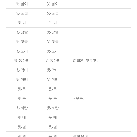
윗-넓이
웃-넓이
윗-눈썹
웃-눈썹
윗-니
웃-니
윗-당줄
웃-당줄
윗-덧줄
웃-덧줄
윗-도리
웃-도리
윗-동아리
웃-동아리
준말은 ‘윗동’임.
윗-막이
웃-막이
윗-머리
웃-머리
윗-목
웃-목
윗-몸
웃-몸
~ 운동.
윗-바람
웃-바람
윗-배
웃-배
윗-벌
웃-벌
윗-변
웃-변
수학 용어.