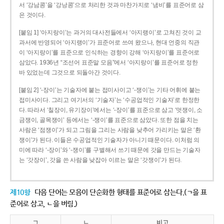
서 ‘강남콩’을 ‘강낭콩’으로 처리한 것과 마찬가지로 ‘냄비’를 표준어로 삼
은 것이다.
[붙임 1] ‘아지랑이’는 과거의 대사전들에서 ‘아지랭이’로 고쳐진 것이 교
과서에 반영되어 ‘아지랭이’가 표준어로 쓰여 왔으나, 현대 언중의 직관
이 ‘아지랑이’를 표준으로 인식하는 경향이 강해 ‘아지랑이’를 표준어로
삼았다. 1936년 “조선어 표준말 모음”에서 ‘아지랑이’를 표준어로 정한
바 있었는데 그것으로 되돌아간 것이다.
[붙임 2] ‘-장이’는 기술자에 붙는 접미사이고 ‘-쟁이’는 기타 어휘에 붙는
접미사이다. 그리고 여기서의 ‘기술자’는 ‘수공업적인 기술자’로 한정한
다. 따라서 ‘칠장이, 유기장이’에서는 ‘-장이’를 표준으로 삼고 ‘멋쟁이, 소
금쟁이, 골목쟁이’ 등에서는 ‘-쟁이’를 표준으로 삼았다. 또한 점을 치는
사람은 ‘점쟁이’가 되고 그림을 그리는 사람을 낮추어 가리키는 말은 ‘환
쟁이’가 된다. 이들은 수공업적인 기술자가 아니기 때문이다. 이처럼 의
미에 따라 ‘-장이’와 ‘-쟁이’를 구별해서 쓰기 때문에 갓을 만드는 기술자
는 ‘갓장이’, 갓을 쓴 사람을 낮잡아 이르는 말은 ‘갓쟁이’가 된다.
제10항
다음 단어는 모음이 단순화한 형태를 표준어로 삼는다.(ㄱ을 표
준어로 삼고, ㄴ을 버림.)
ㄱ
ㄴ
비고