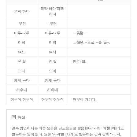
괴퍅-하다/괴팩-
괴팍-하다
하다
-구먼
-구면
미루-나무
미류-나무
←美柳~.
미륵
미력
←彌勒. ~보살, ~불, 돌~.
여느
여늬
온-달
왼-달
만 한 달.
으레
으례
케케-묵다
켸켸-묵다
허우대
허위대
허우적-허우적
허위적-허위적
허우적-거리다.
해설
일부 방언에서는 이중 모음을 단모음으로 발음한다. 가령 ‘벼’를 [베]라고
발음하는 일이 있다. 또한 ‘사과’를 [사가]로 발음하는 것과 같이 ‘ㅚ, ㅟ,