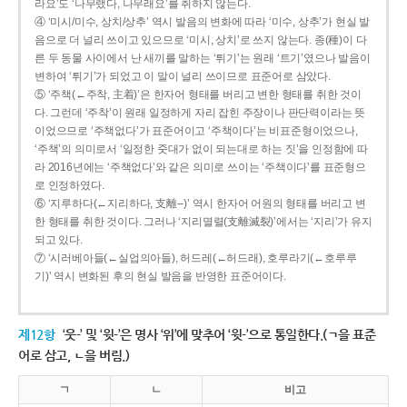
라요’도 ‘나무랬다, 나무래요’를 취하지 않는다.
④ ‘미시/미수, 상치/상추’ 역시 발음의 변화에 따라 ‘미수, 상추’가 현실 발
음으로 더 널리 쓰이고 있으므로 ‘미시, 상치’로 쓰지 않는다. 종(種)이 다
른 두 동물 사이에서 난 새끼를 말하는 ‘튀기’는 원래 ‘트기’였으나 발음이
변하여 ‘튀기’가 되었고 이 말이 널리 쓰이므로 표준어로 삼았다.
⑤ ‘주책(←주착, 主着)’은 한자어 형태를 버리고 변한 형태를 취한 것이
다. 그런데 ‘주착’이 원래 일정하게 자리 잡힌 주장이나 판단력이라는 뜻
이었으므로 ‘주책없다’가 표준어이고 ‘주책이다’는 비표준형이었으나,
‘주책’의 의미로서 ‘일정한 줏대가 없이 되는대로 하는 짓’을 인정함에 따
라 2016년에는 ‘주책없다’와 같은 의미로 쓰이는 ‘주책이다’를 표준형으
로 인정하였다.
⑥ ‘지루하다(←지리하다, 支離--)’ 역시 한자어 어원의 형태를 버리고 변
한 형태를 취한 것이다. 그러나 ‘지리멸렬(支離滅裂)’에서는 ‘지리’가 유지
되고 있다.
⑦ ‘시러베아들(←실업의아들), 허드레(←허드래), 호루라기(←호루루
기)’ 역시 변화된 후의 현실 발음을 반영한 표준어이다.
제12항
‘웃-’ 및 ‘윗-’은 명사 ‘위’에 맞추어 ‘윗-’으로 통일한다.(ㄱ을 표준
어로 삼고, ㄴ을 버림.)
ㄱ
ㄴ
비고