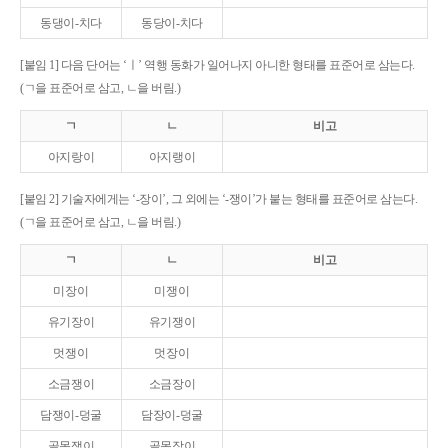
동댕이-치다
동당이-치다
[붙임 1] 다음 단어는 ‘ㅣ’ 역행 동화가 일어나지 아니한 형태를 표준어로 삼는다.
(ㄱ을 표준어로 삼고, ㄴ을 버림.)
ㄱ
ㄴ
비고
아지랑이
아지랭이
[붙임 2] 기술자에게는 ‘-장이’, 그 외에는 ‘-쟁이’가 붙는 형태를 표준어로 삼는다.
(ㄱ을 표준어로 삼고, ㄴ을 버림.)
ㄱ
ㄴ
비고
미장이
미쟁이
유기장이
유기쟁이
멋쟁이
멋장이
소금쟁이
소금장이
담쟁이-덩굴
담장이-덩굴
골목쟁이
골목장이