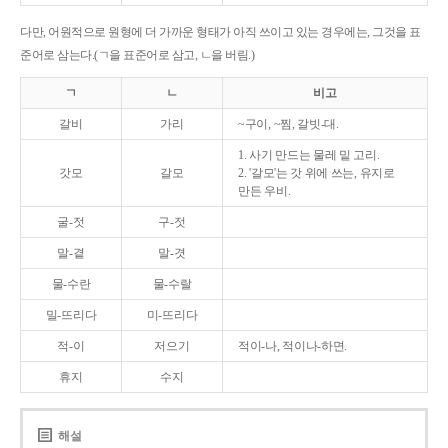
다만, 어원적으로 원형에 더 가까운 형태가 아직 쓰이고 있는 경우에는, 그것을 표
준어로 삼는다.(ㄱ을 표준어로 삼고, ㄴ을 버림.)
ㄱ
ㄴ
비고
갈비
가리
~구이, ~찜, 갈빗-대.
1. 사기 만드는 물레 밑 고리.
갓모
갈모
2. '갈모'는 갓 위에 쓰는, 유지로
만든 우비.
굴-젓
구-젓
말-곁
말-겻
물-수란
물-수랄
밀-뜨리다
미-뜨리다
적-이
저으기
적이-나, 적이나-하면.
휴지
수지
해설