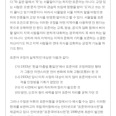
다.”와 같은 말에서 ‘두’는 서울말이기는 하지만 표준어는 아니다. 교양 있
는 사람은 오랜 문자 언어의 관습적 쓰임에 영향을 받아 ‘도’라고 쓰는 것
이 옳다고 믿기 때문이다. 따라서 서울말은 서울 지역의 말을 바탕으로
하되 언중들의 교양 의식을 반영한 말이라고 할 수 있다. 서울말을 표준
어의 조건으로 한다는 이러한 규정을 어떤 지역어를 사용하면 안 된다는
뜻으로 오해하면 안 된다. 표준어는 교육, 방송, 공식적 담화 등에서 써야
할 말이지 지역 사람들끼리 편하게 대화하는 경우에까지 꼭 써야 하는 말
이 아니다. 오히려 여러 지역어는 지역의 문화적 가치를 보존하는 소중한
자산이기도 하고 지역 사람들의 연대 의식을 강화하는 긍정적 기능을 하
기도 한다.
표준어 규정의 실제적인 대상은 다음과 같다.
(가) 1933년 ‘한글 마춤법 통일안’에서 표준어로 규정하였던 형태
가 그동안 자연스러운 언어 변화에 의해 고형(古形)이 된 것
(나) 1933년 당시 미처 사정의 대상이 되지 않아 표준어로서의 자
격을 인정받을 기회가 없었던 것
(다) 각 사전에서 달리 처리하여 정리가 필요한 것
(라) 방언, 신조어 등이 세력을 얻어 표준어 자리를 굳혀 가던 것
그러나 수많은 어휘의 표준어형을 규정에서 다 예시할 수는 없다. 이러한
한계를 보완하고자 국립국어원에서는 인터넷으로 “표준국어대사전”을
제공하고 있다. 인터넷판 “표준국어대사전”은 1999년에 초판이 발간된