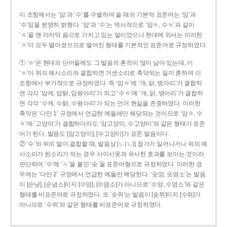
이 조항에서는 ‘암’과 ‘수’를 구별하여 쓸 때의 기본적 표준어는 ‘암’과
‘수’임을 분명히 밝혔다. ‘암’과 ‘수’는 역사적으로 ‘암ㅎ, 수ㅎ’과 같이
‘ㅎ’을 맨 마지막 음으로 가지고 있는 말이었으나 현대에 와서는 이러한
‘ㅎ’이 모두 떨어졌으므로 떨어진 형태를 기본적인 표준어로 규정하였다.
① ‘ㅎ’은 현대의 단어들에도 그 발음의 흔적이 많이 남아 있는데, 이
‘ㅎ’이 뒤의 예사소리와 결합하면 거센소리로 축약되는 일이 흔하여 이
조항에서 부가적으로 규정하였다. 즉 ‘암ㅎ’에 ‘개, 닭, 병아리’가 결합하
면 각각 ‘암캐, 암탉, 암평아리’가 되고 ‘수ㅎ’에 ‘개, 닭, 병아리’가 결합하
면 각각 ‘수캐, 수탉, 수평아리’가 되는 언어 현실을 존중하였다. 이러한
축약은 ‘다만 1’ 규정에서 언급한 예들에만 해당되는 것이므로 ‘암ㅎ, 수
ㅎ’에 ‘고양이’가 결합하더라도 ‘암고양이, 수고양이’와 같은 형태가 표준
어가 된다. 발음도 [암고양이], [수고양이]가 표준 발음이다.
② ‘수’와 뒤의 말이 결합할 때, 발음상 [ㄴ(ㄴ)] 첨가가 일어나거나 뒤의 예
사소리가 된소리가 되는 경우 사이시옷과 유사한 효과를 보이는 것이라
판단하여 ‘수’에 ‘ㅅ’을 붙인 ‘숫’을 표준어형으로 규정하였다. 이러한 경
우에는 ‘다만 2’ 규정에서 언급한 예들만 해당한다. ‘숫양, 숫염소’는 발음
이 [순냥], [순념소]이지 [수양], [수염소]가 아니므로 ‘수양, 수염소’와 같은
형태를 비표준어로 규정하였다. 또 ‘숫쥐’는 발음이 [숟쮜]이지 [수쥐]가
아니므로 ‘수쥐’와 같은 형태를 비표준어로 규정하였다.