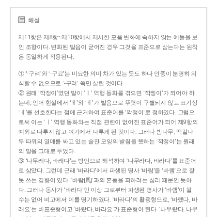
해설
제11항은 제8항~제10항에서 제시한 모음 변화에 속하지 않는 예들을 보
인 조항이다. 변화된 발음이 굳어진 경우 그것을 표준으로 삼는다는 원칙
은 동일하게 적용된다.
① ‘-구려’와 ‘-구료’는 미묘한 의미 차가 있는 듯도 하나 언중이 분명히 의
식할 수 없으므로 ‘-구려’ 쪽만 살린 것이다.
② 원래 ‘깍정이’였던 말이 ‘ㅣ’ 역행 동화를 겪으면 ‘깍젱이’가 되어야 하
는데, 언어 현실에서 ‘ㅐ’와 ‘ㅔ’가 발음으로 뚜렷이 구별되지 않고 표기상
‘ㅐ’를 선호한다는 점에 근거하여 표준어를 ‘깍쟁이’로 정하였다. 그럼으
로써 이는 ‘ㅣ’ 역행 동화와는 직접 관련이 없어진 표준어가 되어 제9항의
예외로 다루지 않고 여기에서 다루게 된 것이다. 그러나 밤나무, 떡갈나
무 따위의 열매를 싸고 있는 술잔 모양의 받침을 뜻하는 ‘깍정이’는 원래
의 말을 그대로 두었다.
③ ‘나무래다, 바래다’는 방언으로 해석하여 ‘나무라다, 바라다’를 표준어
로 삼았다. 그런데 근래 ‘바라다’에서 파생된 명사 ‘바람’을 ‘바램’으로 잘
못 쓰는 경향이 있다. ‘바람[風]’과의 혼동을 피하려는 심리 때문인 듯하
다. 그러나 동사가 ‘바라다’인 이상 그로부터 파생된 명사가 ‘바램’이 될
수는 없어 비고에서 이를 명기하였다. ‘바라다’의 활용형으로, ‘바랬다, 바
래요’는 비표준형이고 ‘바랐다, 바라요’가 표준형이 된다. ‘나무랐다, 나무