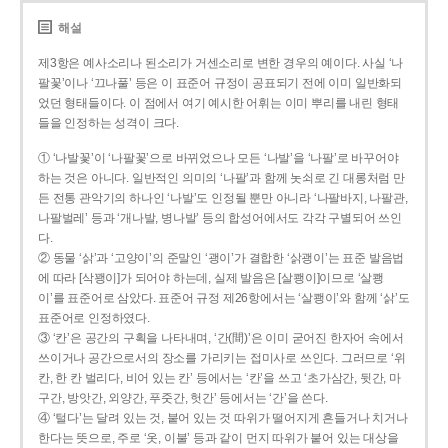
해설
제3항은 예사소리나 된소리가 거센소리로 변한 경우의 예이다. 사실 ‘나
팔꽃’이나 ‘끄나풀’ 등은 이 표준어 규정이 공표되기 전에 이미 일반화되
었던 형태들이다. 이 점에서 여기 예시한 어휘는 이미 뿌리를 내린 형태
들을 인정하는 성격이 크다.
① ‘나발꽃’이 ‘나팔꽃’으로 바뀌었으나 모든 ‘나발’을 ‘나팔’로 바꾸어야
하는 것은 아니다. 일반적인 의미의 ‘나팔’과 함께 놋쇠로 긴 대롱처럼 만
든 전통 관악기의 하나인 ‘나발’도 인정될 뿐만 아니라 ‘나팔바지, 나팔관,
나팔벌레’ 등과 ‘개나발, 병나발’ 등의 합성어에서도 각각 구별되어 쓰인
다.
② 동물 ‘삵’과 ‘고양이’의 준말인 ‘괭이’가 결합한 ‘삵괭이’는 표준 발음법
에 따라 [삭꽹이]가 되어야 하는데, 실제 발음은 [살쾡이]이므로 ‘살쾡
이’를 표준어로 삼았다. 표준어 규정 제26항에서는 ‘살쾡이’와 함께 ‘삵’도
표준어로 인정하였다.
③ ‘칸’은 공간의 구획을 나타내며, ‘간(間)’은 이미 굳어진 한자어 속에서
쓰이거나 공간으로서의 장소를 가리키는 접미사로 쓰인다. 그러므로 ‘위
칸, 한 칸 벌리다, 비어 있는 칸’ 등에서는 ‘칸’을 쓰고 ‘초가삼간, 뒷간, 마
구간, 방앗간, 외양간, 푸줏간, 헛간’ 등에서는 ‘간’을 쓴다.
④ ‘털다’는 달려 있는 것, 붙어 있는 것 따위가 떨어지게 흔들거나 치거나
한다는 뜻으로, 주로 ‘옷, 이불’ 등과 같이 먼지 따위가 붙어 있는 대상을