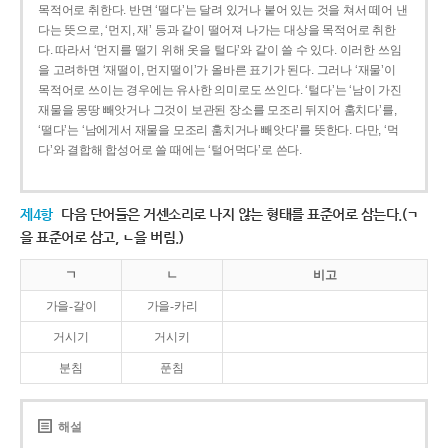
목적어로 취한다. 반면 ‘떨다’는 달려 있거나 붙어 있는 것을 쳐서 떼어 낸
다는 뜻으로, ‘먼지, 재’ 등과 같이 떨어져 나가는 대상을 목적어로 취한
다. 따라서 ‘먼지를 떨기 위해 옷을 털다’와 같이 쓸 수 있다. 이러한 쓰임
을 고려하면 ‘재떨이, 먼지떨이’가 올바른 표기가 된다. 그러나 ‘재물’이
목적어로 쓰이는 경우에는 유사한 의미로도 쓰인다. ‘털다’는 ‘남이 가진
재물을 몽땅 빼앗거나 그것이 보관된 장소를 모조리 뒤지어 훔치다’를,
‘떨다’는 ‘남에게서 재물을 모조리 훔치거나 빼앗다’를 뜻한다. 다만, ‘먹
다’와 결합해 합성어로 쓸 때에는 ‘털어먹다’로 쓴다.
제4항
다음 단어들은 거센소리로 나지 않는 형태를 표준어로 삼는다.(ㄱ
을 표준어로 삼고, ㄴ을 버림.)
ㄱ
ㄴ
비고
가을-갈이
가을-카리
거시기
거시키
분침
푼침
해설