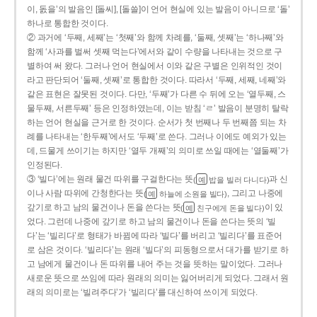
이, 돐을’의 발음인 [돌씨], [돌쓸]이 언어 현실에 있는 발음이 아니므로 ‘돌’
하나로 통합한 것이다.
② 과거에 ‘두째, 세째’는 ‘첫째’와 함께 차례를, ‘둘째, 셋째’는 ‘하나째’와
함께 ‘사과를 벌써 셋째 먹는다’에서와 같이 수량을 나타내는 것으로 구
별하여 써 왔다. 그러나 언어 현실에서 이와 같은 구별은 인위적인 것이
라고 판단되어 ‘둘째, 셋째’로 통합한 것이다. 따라서 ‘두째, 세째, 네째’와
같은 표현은 잘못된 것이다. 다만, ‘두째’가 다른 수 뒤에 오는 ‘열두째, 스
물두째, 서른두째’ 등은 인정하였는데, 이는 받침 ‘ㄹ’ 발음이 분명히 탈락
하는 언어 현실을 근거로 한 것이다. 순서가 첫 번째나 두 번째쯤 되는 차
례를 나타내는 ‘한두째’에서도 ‘두째’로 쓴다. 그러나 이에도 예외가 있는
데, 드물게 쓰이기는 하지만 ‘열두 개째’의 의미로 쓰일 때에는 ‘열둘째’가
인정된다.
③ ‘빌다’에는 원래 물건 따위를 구걸한다는 뜻
과 신
(
밥을 빌러 다니다)
예
이나 사람 따위에 간청한다는 뜻
, 그리고 나중에
(
하늘에 소원을 빌다)
예
갚기로 하고 남의 물건이나 돈을 쓴다는 뜻
이 있
(
친구에게 돈을 빌다)
예
었다. 그런데 나중에 갚기로 하고 남의 물건이나 돈을 쓴다는 뜻의 ‘빌
다’는 ‘빌리다’로 형태가 바뀜에 따라 ‘빌다’를 버리고 ‘빌리다’를 표준어
로 삼은 것이다. ‘빌리다’는 원래 ‘빌다’의 피동형으로서 대가를 받기로 하
고 남에게 물건이나 돈 따위를 내어 주는 것을 뜻하는 말이었다. 그러나
새로운 뜻으로 쓰임에 따라 원래의 의미는 잃어버리게 되었다. 그래서 원
래의 의미로는 ‘빌려주다’가 ‘빌리다’를 대신하여 쓰이게 되었다.