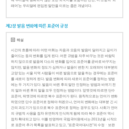
해 우리말에 동화되지 않은 모든 외국어를 포함하는 반면, 이 조항의 ‘외
래어’는 우리말에 편입된 말만을 이르는 좁은 개념이다.
제2장 발음 변화에 따른 표준어 규정
해설
시간의 흐름에 따라 어떤 어휘는 자음과 모음의 발음이 달라지고 길이가
줄어드는 등의 변화를 입게 된다. 어문 규범을 자주 바꾸는 것은 바람직
하지 않으므로 발음에 다소의 변화를 입어도 표준어를 곧바로 바꾸지는
않지만, 발음 변화의 정도가 심하거나 발음이 변한 지 오래되어 대부분의
교양 있는 서울 지역 사람들이 바뀐 발음으로 말을 하는 경우에는 표준어
를 새로이 정하게 된다. 발음 변화에 따라 새로이 표준어를 정하는 방법
에는 두 가지가 있다. 발음이 바뀐 후의 말만 인정하는 방법과 바뀌기 전
의 말과 바뀐 후의 말을 모두 인정하는 방법이다. 앞엣것에 따르면 단수
표준어, 뒤엣것에 따르면 복수 표준어가 된다. 원칙적으로는 언어가 변화
하였으면 단수 표준어로 정해야 하겠으나, 언어의 변화에는 대부분 긴 시
간의 과도기가 있으므로 복수 표준어로 정하는 경우도 있다. 사회가 언어
의 규범적 사용을 점차 유연하게 인식하게 됨에 따라 복수 표준어 역시
점차 확대되고 있다. 이를 반영하여 국립국어원에서는 2011년을 시작으
로 표준어 추가 목록을 발표하고 있고, “표준국어대사전”의 수정ㆍ보완