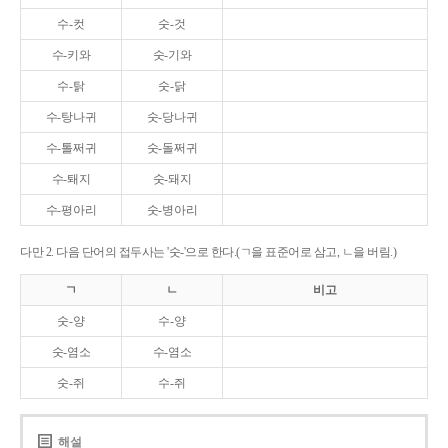
수-컷
숫-것
수-키와
숫-기와
수-탉
숫-닭
수-탕나귀
숫-당나귀
수-톨쩌귀
숫-돌쩌귀
수-퇘지
숫-돼지
수-평아리
숫-병아리
다만 2. 다음 단어의 접두사는 '숫-'으로 한다.(ㄱ을 표준어로 삼고, ㄴ을 버림.)
ㄱ
ㄴ
비고
숫-양
수-양
숫-염소
수-염소
숫-쥐
수-쥐
해설