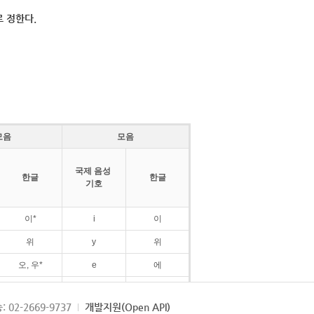
 정한다.
모음
모음
국제 음성
한글
한글
기호
이*
i
이
위
y
위
오, 우*
e
에
ø
외
: 02-2669-9737
개발지원(Open API)
ɛ
에