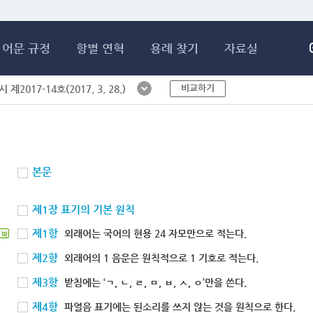
메인콘텐츠 바로가기
어문 규정
항별 연혁
용례 찾기
자료실
비교하기
제2017-14호(2017. 3. 28.)
본문
제1장 표기의 기본 원칙
제1항
외래어는 국어의 현용 24 자모만으로 적는다.
북
제2항
외래어의 1 음운은 원칙적으로 1 기호로 적는다.
제3항
받침에는 ‘ㄱ, ㄴ, ㄹ, ㅁ, ㅂ, ㅅ, ㅇ’만을 쓴다.
제4항
파열음 표기에는 된소리를 쓰지 않는 것을 원칙으로 한다.