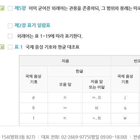
제5항
이미 굳어진 외래어는 관용을 존중하되, 그 범위와 용례는 따로
북
제2장 표기 일람표
외래어는 표 1~19에 따라 표기한다.
표 1
국제 음성 기호와 한글 대조표
북
자음
반
한글
국제 음성
국제 음성
자음 앞
기호
기호
모음 앞
또는 어말
p
ㅍ
ㅂ, 프
j
b
ㅂ
브
ɥ
t
ㅌ
ㅅ, 트
w
d
ㄷ
드
154(방화3동 827)
대표 전화: 02-2669-9775(평일 09:00~18:00)
전송
k
ㅋ
ㄱ, 크