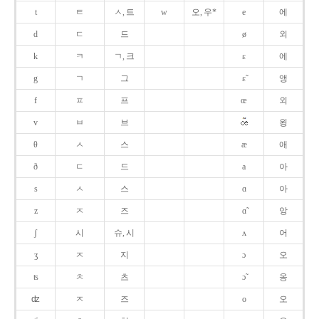
t
ㅌ
ㅅ, 트
w
오, 우*
e
에
d
ㄷ
드
ø
외
k
ㅋ
ㄱ, 크
ɛ
에
g
ㄱ
그
ɛ̃
앵
f
ㅍ
프
œ
외
v
ㅂ
브
욍
θ
ㅅ
스
æ
애
ð
ㄷ
드
a
아
s
ㅅ
스
ɑ
아
z
ㅈ
즈
ɑ̃
앙
ʃ
시
슈, 시
ʌ
어
ʒ
ㅈ
지
ɔ
오
ʦ
ㅊ
츠
ɔ̃
옹
ʣ
ㅈ
즈
o
오