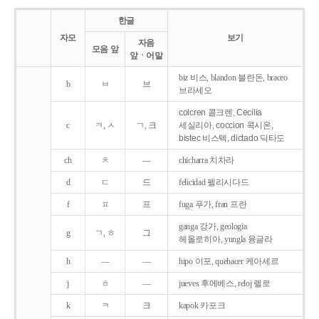
한글
자모
보기
자음
모음 앞
앞ㆍ어말
biz 비스, blandon 블란돈, braceo
b
ㅂ
브
브라세오
colcren 콜크렌, Cecilia
c
ㅋ, ㅅ
ㄱ, 크
세실리아, coccion 콕시온,
bistec 비스텍, dictado 딕타도
ch
ㅊ
―
chicharra 치차라
d
ㄷ
드
felicidad 펠리시다드
f
ㅍ
프
fuga 푸가, fran 프란
ganga 강가, geologia
g
ㄱ, ㅎ
그
헤올로히아, yungla 융글라
h
―
―
hipo 이포, quehacer 케아세르
j
ㅎ
―
jueves 후에베스, reloj 렐로
k
ㅋ
크
kapok 카포크