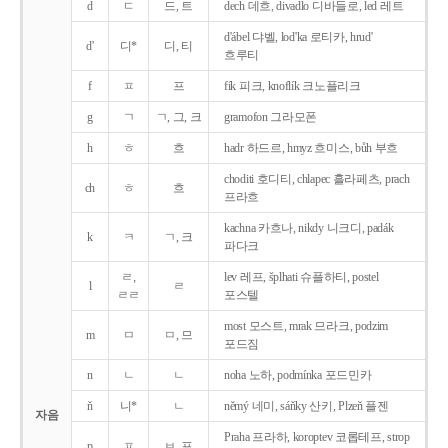
d
ㄷ
드, 트
dech 데흐, divadlo 디바들로, led 레트
d'ábel 댜벨, lod'ka 로티카, hrud'
d'
디*
디, 티
흐루티
f
ㅍ
프
fík 피크, knoflík 크노플리크
g
ㄱ
ㄱ, 그, 크
gramofon 그라모폰
h
ㅎ
흐
hadr 하드르, hmyz 흐미스, bůh 부흐
choditi 호디티, chlapec 흘라페츠, prach
ch
ㅎ
흐
프라흐
kachna 카흐나, nikdy 니크디, padák
k
ㅋ
ㄱ, 크
파다크
ㄹ,
lev 레프, šplhati 슈플하티, postel
l
ㄹ
ㄹㄹ
포스텔
most 모스트, mrak 므라크, podzim
m
ㅁ
ㅁ, 므
포드짐
n
ㄴ
ㄴ
noha 노하, podmínka 포드민카
ň
니*
ㄴ
němý 네미, sáňky 산키, Plzeň 플젠
자음
Praha 프라하, koroptev 코롭테프, strop
p
ㅍ
ㅂ, 프