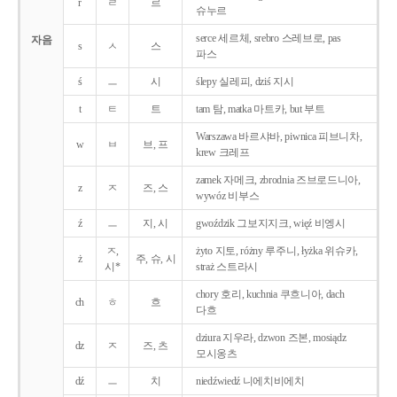
r
ㄹ
르
슈누르
serce 세르체, srebro 스레브로, pas
자음
s
ㅅ
스
파스
ś
ㅡ
시
ślepy 실레피, dziś 지시
t
ㅌ
트
tam 탐, matka 마트카, but 부트
Warszawa 바르샤바, piwnica 피브니차,
w
ㅂ
브, 프
krew 크레프
zamek 자메크, zbrodnia 즈브로드니아,
z
ㅈ
즈, 스
wywóz 비부스
ź
ㅡ
지, 시
gwoździk 그보지지크, więź 비엥시
ㅈ,
żyto 지토, różny 루주니, łyżka 위슈카,
ż
주, 슈, 시
시*
straż 스트라시
chory 호리, kuchnia 쿠흐니아, dach
ch
ㅎ
흐
다흐
dziura 지우라, dzwon 즈본, mosiądz
dz
ㅈ
즈, 츠
모시옹츠
dź
ㅡ
치
niedźwiedź 니에치비에치