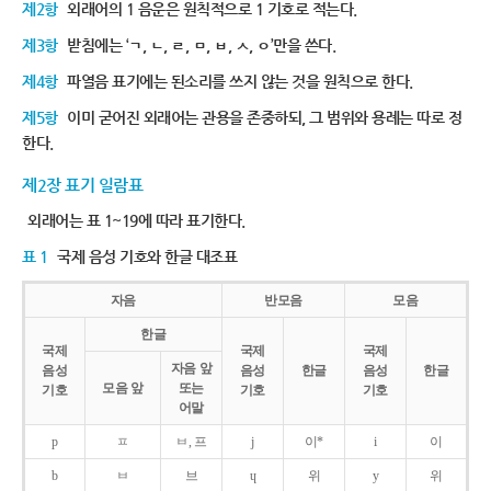
제2항
외래어의 1 음운은 원칙적으로 1 기호로 적는다.
제3항
받침에는 ‘ㄱ, ㄴ, ㄹ, ㅁ, ㅂ, ㅅ, ㅇ’만을 쓴다.
제4항
파열음 표기에는 된소리를 쓰지 않는 것을 원칙으로 한다.
제5항
이미 굳어진 외래어는 관용을 존중하되, 그 범위와 용례는 따로 정
한다.
제2장 표기 일람표
외래어는 표 1~19에 따라 표기한다.
표 1
국제 음성 기호와 한글 대조표
자음
반모음
모음
한글
국제
국제
국제
자음 앞
음성
음성
한글
음성
한글
모음 앞
또는
기호
기호
기호
어말
p
ㅍ
ㅂ, 프
j
이*
i
이
b
ㅂ
브
ɥ
위
y
위