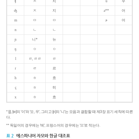
ʧ
ㅊ
치
u
우
ʤ
ㅈ
지
ə**
어
m
ㅁ
ㅁ
ɚ
어
n
ㄴ
ㄴ
ɲ
니*
뉴
ŋ
ㅇ
ㅇ
l
ㄹ, ㄹㄹ
ㄹ
r
ㄹ
르
h
ㅎ
흐
ç
ㅎ
히
x
ㅎ
흐
* [j], [w]의 '이'와 '오, 우', 그리고 [ɲ]의 '니'는 모음과 결합할 때 제3장 표기 세칙에 따른
다.
** 독일어의 경우에는 '에', 프랑스어의 경우에는 '으'로 적는다.
표 2
에스파냐어 자모와 한글 대조표