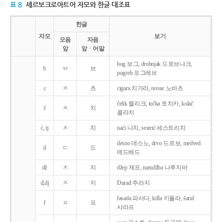
표 8
세르보크로아트어 자모와 한글 대조표
한글
자모
보기
모음
자음
앞
앞ㆍ어말
bog 보그, drobnjak 드로브냐크,
b
ㅂ
브
pogreb 포그레브
c
ㅊ
츠
cigara 치가라, novac 노바츠
čelik 첼리크, točka 토치카, kolač
č
ㅊ
치
콜라치
ć, tj
ㅊ
치
naći 나치, sestrić 세스트리치
desno 데스노, drvo 드르보, medved
d
ㄷ
드
메드베드
dž
ㅈ
지
džep 제프, narudžba 나루지바
đ,dj
ㅈ
지
Ðurađ 주라지
fasada 파사다, kifla 키플라, šaraf
f
ㅍ
프
샤라프