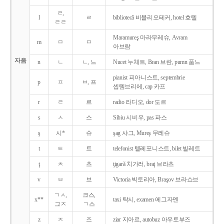
ㄹ,
l
ㄹ
bibliotecǎ 비블리오테커, hotel 호텔
ㄹㄹ
Maramureş 마라무레슈, Avram
m
ㅁ
ㅁ
아브람
자음
n
ㄴ
ㄴ, 느
Nucet 누체트, Bran 브란, pumn 품느
pianist 피아니스트, septembrie
p
ㅍ
ㅂ, 프
셉템브리에, cap 카프
r
ㄹ
르
radio 라디오, dor 도르
s
ㅅ
스
Sibiu 시비우, pas 파스
ş
시*
슈
şag 샤그, Mureş 무레슈
t
ㅌ
트
telefonist 텔레포니스트, bilet 빌레트
ţ
ㅊ
츠
ţigarǎ 치가러, braţ 브라츠
v
ㅂ
브
Victoria 빅토리아, Braşov 브라쇼브
ㄱㅅ,
크스,
x**
taxi 탁시, examen 에그자멘
그ㅈ
ㄱ스
z
ㅈ
즈
ziar 지아르, autobuz 아우토부즈