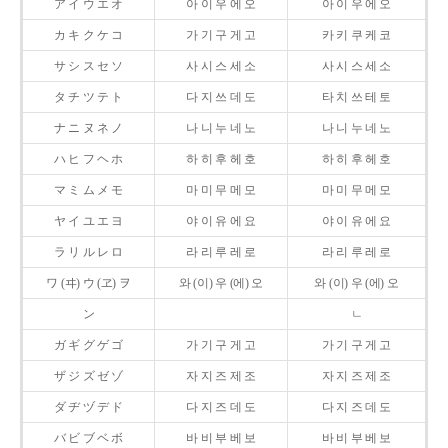
ア イ ウ エ オ
아 이 우 에 오
아 이 우 에 오
カ キ ク ケ コ
가 기 구 게 고
카 키 쿠 케 코
サ シ ス セ ソ
사 시 스 세 소
사 시 스 세 소
タ チ ツ テ ト
다 지 쓰 데 도
타 치 쓰 테 토
ナ ニ ヌ ネ ノ
나 니 누 네 노
나 니 누 네 노
ハ ヒ フ ヘ ホ
하 히 후 헤 호
하 히 후 헤 호
マ ミ ム メ モ
마 미 무 메 모
마 미 무 메 모
ヤ イ ユ エ ヨ
야 이 유 에 요
야 이 유 에 요
ラ リ ル レ ロ
라 리 루 레 로
라 리 루 레 로
ワ (ヰ) ウ (ヱ) ヲ
와 (이) 우 (에) 오
와 (이) 우 (에) 오
ン
ㄴ
ガ ギ グ ゲ ゴ
가 기 구 게 고
가 기 구 게 고
ザ ジ ズ ゼ ゾ
자 지 즈 제 조
자 지 즈 제 조
ダ ヂ ヅ デ ド
다 지 즈 데 도
다 지 즈 데 도
バ ビ ブ ベ ボ
바 비 부 베 보
바 비 부 베 보