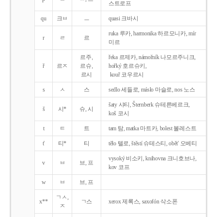
스트로프
qu
크ㅂ
ㅡ
quasi 크바시
ruka 루카, harmonika 하르모니카, mír
r
ㄹ
르
미르
르주,
řeka 르제카, námořník 나모르주니크,
ř
르ㅈ
르슈,
hořký 호르슈키,
르시
kouř 코우르시
s
ㅅ
스
sedlo 세들로, máslo 마슬로, nos 노스
šaty 샤티, Šternberk 슈테른베르크,
š
시*
슈, 시
koš 코시
t
ㅌ
트
tam 탐, matka 마트카, bolest 볼레스트
t'
티*
티
tělo 텔로, štěstí 슈테스티, obět' 오베티
vysoký 비소키, knihovna 크니호브나,
v
ㅂ
브, 프
kov 코프
w
ㅂ
브, 프
ㄱㅅ,
x**
ㄱ스
xerox 제록스, saxofón 삭소폰
ㅈ