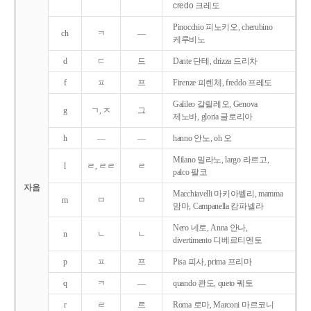
credo 크레도
Pinocchio 피노키오, cherubino
ch
ㅋ
―
케루비노
d
ㄷ
드
Dante 단테, drizza 드리차
f
ㅍ
프
Firenze 피렌체, freddo 프레도
Galileo 갈릴레오, Genova
g
ㄱ, ㅈ
그
제노바, gloria 글로리아
h
―
―
hanno 안노, oh 오
Milano 밀라노, largo 라르고,
l
ㄹ, ㄹㄹ
ㄹ
palco 팔코
자음
Macchiavelli 마키아벨리, mamma
m
ㅁ
ㅁ
맘마, Campanella 캄파넬라
Nero 네로, Anna 안나,
n
ㄴ
ㄴ
divertimento 디베르티멘토
p
ㅍ
프
Pisa 피사, prima 프리마
q
ㅋ
―
quando 콴도, queto 퀘토
r
ㄹ
르
Roma 로마, Marconi 마르코니