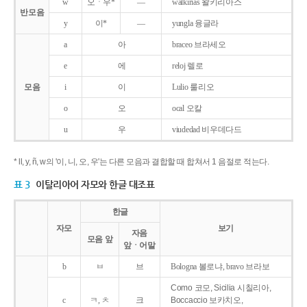
w
오ㆍ우*
―
walkirias 왈키리아스
반모음
y
이*
―
yungla 융글라
a
아
braceo 브라세오
e
에
reloj 렐로
모음
i
이
Lulio 룰리오
o
오
ocal 오칼
u
우
viudedad 비우데다드
* ll, y, ñ, w의 '이, 니, 오, 우'는 다른 모음과 결합할 때 합쳐서 1 음절로 적는다.
표 3
이탈리아어 자모와 한글 대조표
한글
자모
보기
자음
모음 앞
앞ㆍ어말
b
ㅂ
브
Bologna 볼로냐, bravo 브라보
Como 코모, Sicilia 시칠리아,
c
ㅋ, ㅊ
크
Boccaccio 보카치오,