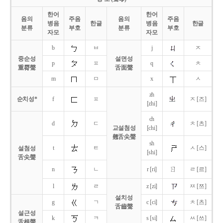
한어
한어
음의
주음
음의
주음
병음
한글
병음
한글
분류
부호
분류
부호
자모
자모
b
ㅂ
j
ㅈ
중순성
설면성
p
ㅍ
q
ㅊ
重脣聲
舌面聲
m
ㅁ
x
ㅅ
zh
순치성*
f
ㅍ
ㅈ [즈]
[zhi]
ch
d
ㄷ
ㅊ [츠]
교설첨성
[chi]
翹舌尖聲
sh
t
ㅌ
ㅅ [스]
설첨성
[shi]
舌尖聲
ㄖ
n
ㄴ
r [ri]
ㄹ [르]
l
ㄹ
z [zi]
ㅉ [쯔]
설치성
g
ㄱ
c [ci]
ㅊ [츠]
舌齒聲
설근성
k
ㅋ
s [si]
ㅆ [쓰]
舌根聲