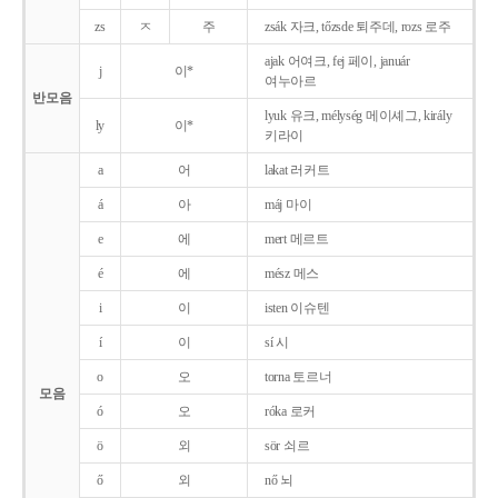
zs
ㅈ
주
zsák 자크, tőzsde 퇴주데, rozs 로주
ajak 어여크, fej 페이, január
j
이*
여누아르
반모음
lyuk 유크, mélység 메이셰그, király
ly
이*
키라이
a
어
lakat 러커트
á
아
máj 마이
e
에
mert 메르트
é
에
mész 메스
i
이
isten 이슈텐
í
이
sí 시
o
오
torna 토르너
모음
ó
오
róka 로커
ö
외
sör 쇠르
ő
외
nő 뇌