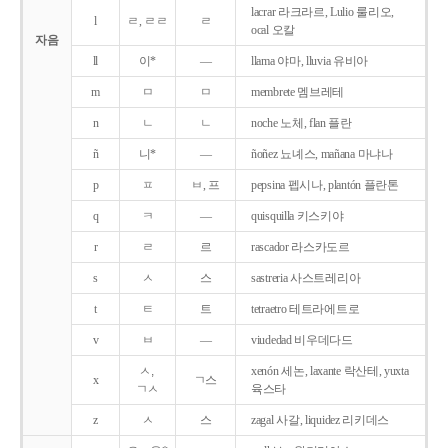
lacrar 라크라르, Lulio 룰리오,
l
ㄹ, ㄹㄹ
ㄹ
ocal 오칼
자음
ll
이*
―
llama 야마, lluvia 유비아
m
ㅁ
ㅁ
membrete 멤브레테
n
ㄴ
ㄴ
noche 노체, flan 플란
ñ
니*
―
ñoñez 뇨녜스, mañana 마냐나
p
ㅍ
ㅂ, 프
pepsina 펩시나, plantón 플란톤
q
ㅋ
―
quisquilla 키스키야
r
ㄹ
르
rascador 라스카도르
s
ㅅ
스
sastreria 사스트레리아
t
ㅌ
트
tetraetro 테트라에트로
v
ㅂ
―
viudedad 비우데다드
ㅅ,
xenón 세논, laxante 락산테, yuxta
x
ㄱ스
ㄱㅅ
육스타
z
ㅅ
스
zagal 사갈, liquidez 리키데스