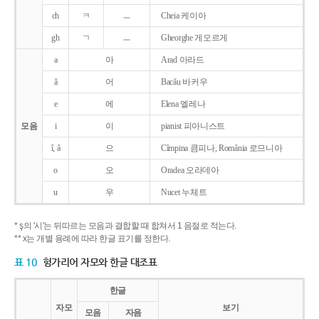
ch
ㅋ
ㅡ
Cheia 케이아
gh
ㄱ
ㅡ
Gheorghe 게오르게
a
아
Arad 아라드
ǎ
어
Bacǎu 바커우
e
에
Elena 엘레나
모음
i
이
pianist 피아니스트
î, â
으
Cîmpina 큼피나, România 로므니아
o
오
Oradea 오라데아
u
우
Nucet 누체트
* ş의 '시'는 뒤따르는 모음과 결합할 때 합쳐서 1 음절로 적는다.
** x는 개별 용례에 따라 한글 표기를 정한다.
표 10
헝가리어 자모와 한글 대조표
한글
자모
보기
모음
자음