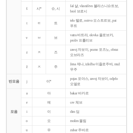
šal 샬, vlasništvo 블라스니슈트보,
š
시*
슈, 시
broš 브로시
telo 텔로, ostrvo 오스트르보, put
t
ㅌ
트
푸트
vatra 바트라, olovka 올로브카,
v
ㅂ
브
proliv 프롤리브
zavoj 자보이, pozno 포즈노, obraz
z
ㅈ
즈
오브라즈
žena 제나, izložba 이즐로주바, muž
ž
ㅈ
주
무주
pojas 포야스, zavoj 자보이, odjelo
반모음
j
이*
오델로
a
아
bakar 바카르
e
에
cev 체브
모음
i
이
dim 딤
o
오
molim 몰림
u
우
zubar 주바르