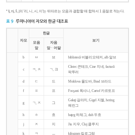
* lj, nj, š, j의 '리, 니, 시, 이'는 뒤따르는 모음과 결합할 때 합쳐서 1 음절로 적는다.
표 9
루마니아어 자모와 한글 대조표
한글
자모
보기
모음
자음
앞
앞ㆍ어말
b
ㅂ
브
bibliotecǎ 비블리오테커, alb 알브
Cîntec 큰테크, Cine 치네, facturǎ
c
ㅋ, ㅊ
ㄱ, 크
팍투러
d
ㄷ
드
Moldova 몰도바, Brad 브라드
f
ㅍ
프
Focşani 폭샤니, Cartof 카르토프
Galaţi 갈라치, Gigel 지젤, hering
g
ㄱ, ㅈ
그
헤린그
h
ㅎ
흐
haţeg 하체그, duh 두흐
j
ㅈ
지
Jiu 지우, Cluj 클루지
k
ㅋ
ㅡ
kilogram 킬로그람