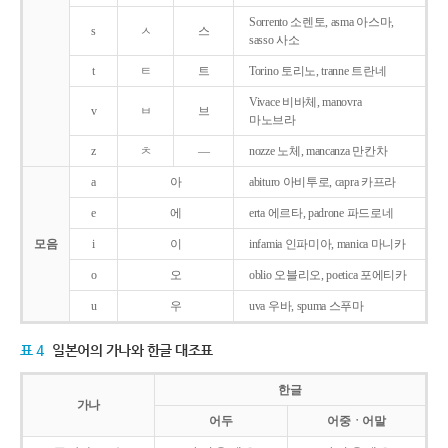
Sorrento 소렌토, asma 아스마,
s
ㅅ
스
sasso 사소
t
ㅌ
트
Torino 토리노, tranne 트란네
Vivace 비바체, manovra
v
ㅂ
브
마노브라
z
ㅊ
―
nozze 노체, mancanza 만칸차
a
아
abituro 아비투로, capra 카프라
e
에
erta 에르타, padrone 파드로네
모음
i
이
infamia 인파미아, manica 마니카
o
오
oblio 오블리오, poetica 포에티카
u
우
uva 우바, spuma 스푸마
표 4
일본어의 가나와 한글 대조표
한글
가나
어두
어중ㆍ어말