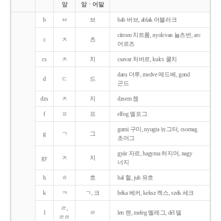
앞
앞ㆍ어말
b
ㅂ
브
bab 버브, ablak 어블러크
citrom 치트롬, nyolcvan 뇰츠번, arc
c
ㅊ
츠
어르츠
cs
ㅊ
치
csavar 처버르, kulcs 쿨치
daru 더루, medve 메드베, gond
d
ㄷ
드
곤드
dzs
ㅈ
지
dzsem 젬
f
ㅍ
프
elfog 엘포그
gumi 구미, nyugta 뉴그터, csomag
g
ㄱ
그
초머그
gyár 자르, hagyma 허지머, nagy
gy
ㅈ
지
너지
h
ㅎ
흐
hal 헐, juh 유흐
k
ㅋ
ㄱ, 크
béka 베커, keksz 켁스, szék 세크
ㄹ,
l
ㄹ
len 렌, meleg 멜레그, dél 델
ㄹㄹ