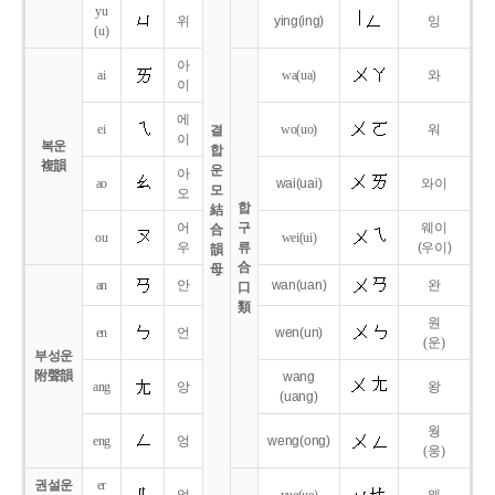
yu
위
ying
(ing)
잉
(u)
아
ai
wa
(ua)
와
이
에
ei
wo
(uo)
워
결
이
복운
합
複韻
운
아
ao
wai
(uai)
와이
모
오
합
結
어
구
웨이
合
ou
wei
(ui)
우
류
(우이)
韻
合
母
an
안
wan
(uan)
완
口
類
원
en
언
wen
(un)
(운)
부성운
附聲韻
wang
ang
앙
왕
(uang)
웡
eng
엉
weng
(ong)
(웅)
권설운
er