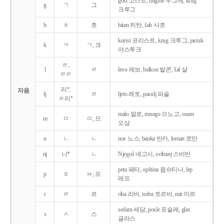
gost 고스트, dugme 두그메, krug
g
ㄱ
그
크루그
h
ㅎ
흐
hitan 히탄, šah 샤흐
korist 코리스트, krug 크루그, jastuk
k
ㅋ
ㄱ, 크
야스투크
ㄹ,
l
ㄹ
levo 레보, balkon 발콘, šal 샬
ㄹㄹ
리*,
자음
lj
ㄹ
ljeto 레토, pasulj 파술
ㄹ리*
malo 말로, mnogo 므노고, osam
m
ㅁ
ㅁ, 므
오삼
n
ㄴ
ㄴ
nos 노스, banka 반카, loman 로만
nj
니*
ㄴ
Njegoš 녜고시, svibanj 스비반
peta 페타, opština 옵슈티나, lep
p
ㅍ
ㅂ, 프
레프
r
ㄹ
르
riba 리바, torba 토르바, mir 미르
sedam 세담, posle 포슬레, glas
s
ㅅ
스
글라스