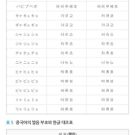
パ ピ プ ペ ポ
파 피 푸 페 포
파 피 푸 페 포
キャ キュ キョ
갸 규 교
캬 큐 쿄
ギャ ギュ ギョ
갸 규 교
갸 규 교
シャ シュ ショ
샤 슈 쇼
샤 슈 쇼
ジャ ジュ ジョ
자 주 조
자 주 조
チャ チュ チョ
자 주 조
차 추 초
ニャ ニュ ニョ
냐 뉴 뇨
냐 뉴 뇨
ヒャ ヒュ ヒョ
햐 휴 효
햐 휴 효
ビャ ビュ ビョ
뱌 뷰 뵤
뱌 뷰 뵤
ピャ ピュ ピョ
퍄 퓨 표
퍄 퓨 표
ミャ ミュ ミョ
먀 뮤 묘
먀 뮤 묘
リャ リュ リョ
랴 류 료
랴 류 료
표 5
중국어의 발음 부호와 한글 대조표
성 모 (聲母)