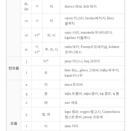
dż,
ㅈ
치
drzewo 제보, łodż 워치
drz
czysty 치스티, beczka 베치카, klucz
cz
ㅊ
치
클루치
szary 샤리, musztarda 무슈타르다,
sz
시*
슈, 시
kapelusz 카펠루시
ㅈ,
rzeka 제카, Przemyśl 프셰미실, kołnierz
rz
주, 슈, 시
시*
코우니에시
j
이*
jasny 야스니, kraj 크라이
반모음
łono 워노, głowa 그워바, bułka 부우카,
ł
우
kanał 카나우
a
아
trawa 트라바
ą̨
옹
trąba 트롱바, mąka 몽카, kąt 콩트, tą 통
e
에
zero 제로
kępa 켕파, węgorz 벵고시, Częstochowa
ę
엥, 에
쳉스토호바, proszę 프로셰
모음
i
이
zima 지마