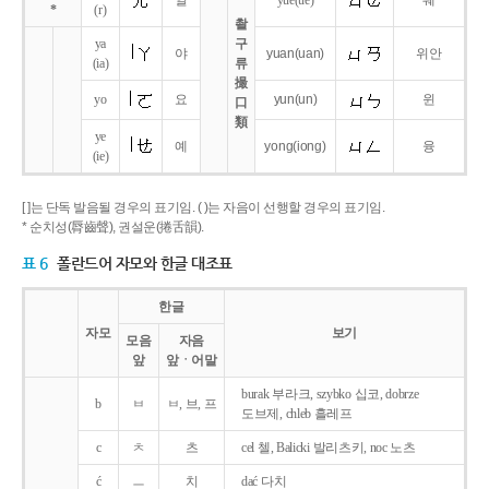
얼
yue
(ue)
웨
*
(r)
촬
ya
구
야
yuan
(uan)
위안
(ia)
류
撮
yo
요
yun
(un)
윈
口
類
ye
예
yong
(iong)
융
(ie)
[ ]는 단독 발음될 경우의 표기임. ( )는 자음이 선행할 경우의 표기임.
* 순치성(脣齒聲), 권설운(捲舌韻).
표 6
폴란드어 자모와 한글 대조표
한글
자모
보기
모음
자음
앞
앞ㆍ어말
burak 부라크, szybko 십코, dobrze
b
ㅂ
ㅂ, 브, 프
도브제, chleb 흘레프
c
ㅊ
츠
cel 첼, Balicki 발리츠키, noc 노츠
ć
ㅡ
치
dać 다치