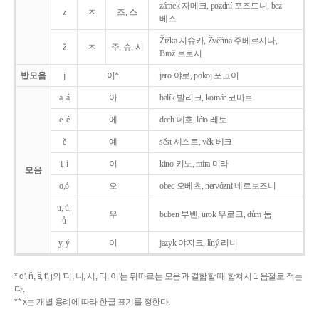
zámek 자메크, pozdní 포즈드니, bez
z
ㅈ
즈, 스
베스
Žižka 지슈카, Žvěřina 주베르지나,
ž
ㅈ
주, 슈, 시
Brož 브로시
반모음
j
이*
jaro 야로, pokoj 포코이
a, á
아
balík 발리크, komár 코마르
e, é
에
dech 데흐, léto 레토
ě
예
sěst 셰스트, věk 베크
i, í
이
kino 키노, míra 미라
모음
o,ó
오
obec 오베츠, nervózni 네르보즈니
u, ú,
우
buben 부벤, úrok 우로크, dům 둠
ů
y, ý
이
jazyk
야지크, líný 리니
* d', ň, š, t', j의 '디, 니, 시, 티, 이'는 뒤따르는 모음과 결합할 때 합쳐서 1 음절로 적는
다.
** x는 개별 용례에 따라 한글 표기를 정한다.