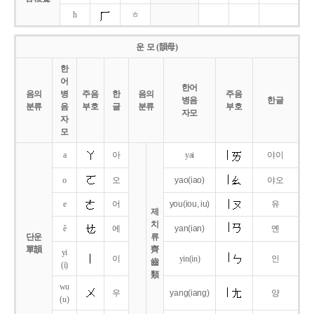
h
ㅎ
운 모 (韻母)
한
어
한어
음의
병
주음
한
음의
주음
병음
한글
분류
음
부호
글
분류
부호
자모
자
모
a
아
yai
야이
o
오
yao
(iao)
야오
e
어
you
(iou,
iu)
유
제
치
ê
에
yan
(ian)
옌
단운
류
單韻
齊
yi
이
yin(in)
인
齒
(i)
類
wu
우
yang
(iang)
양
(u)