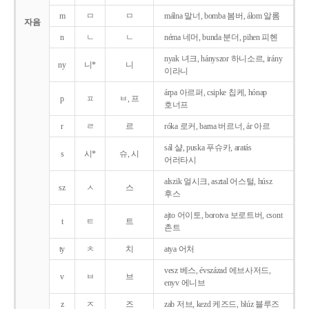
m
ㅁ
ㅁ
málna 말너, bomba 봄버, álom 알롬
자음
n
ㄴ
ㄴ
néma 네머, bunda 분더, pihen 피헨
nyak 녀크, hányszor 하니소르, irány
ny
니*
니
이라니
árpa 아르퍼, csipke 칩케, hónap
p
ㅍ
ㅂ, 프
호너프
r
ㄹ
르
róka 로커, barna 버르너, ár 아르
sál 샬, puska 푸슈카, aratás
s
시*
슈, 시
어러타시
alszik 얼시크, asztal 어스털, húsz
sz
ㅅ
스
후스
ajto 어이토, borotva 보로트버, csont
t
ㅌ
트
촌트
ty
ㅊ
치
atya 어처
vesz 베스, évszázad 에브사저드,
v
ㅂ
브
enyv 에니브
z
ㅈ
즈
zab 저브, kezd 케즈드, blúz 블루즈