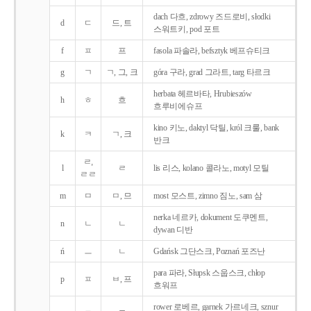
dach 다흐, zdrowy 즈드로비, słodki
d
ㄷ
드, 트
스워트키, pod 포트
f
ㅍ
프
fasola 파솔라, befsztyk 베프슈티크
g
ㄱ
ㄱ, 그, 크
góra 구라, grad 그라트, targ 타르크
herbata 헤르바타, Hrubieszów
h
ㅎ
흐
흐루비에슈프
kino 키노, daktyl 닥틸, król 크룰, bank
k
ㅋ
ㄱ, 크
반크
ㄹ,
l
ㄹ
lis 리스, kolano 콜라노, motyl 모틸
ㄹㄹ
m
ㅁ
ㅁ, 므
most 모스트, zimno 짐노, sam 삼
nerka 네르카, dokument 도쿠멘트,
n
ㄴ
ㄴ
dywan 디반
ń
ㅡ
ㄴ
Gdańsk 그단스크, Poznań 포즈난
para 파라, Słupsk 스웁스크, chłop
p
ㅍ
ㅂ, 프
흐워프
rower 로베르, garnek 가르네크, sznur