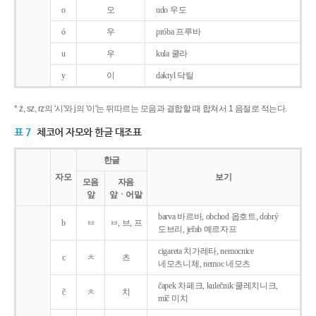
o
오
udo 우도
ó
우
próba 프루바
u
우
kula 쿨라
y
이
daktyl 닥틸
* ż, sz, rz의 '시'와 j의 '이'는 뒤따르는 모음과 결합할 때 합쳐서 1 음절로 적는다.
표 7
체코어 자모와 한글 대조표
한글
자모
보기
모음
자음
앞
앞ㆍ어말
barva 바르바, obchod 옵호트, dobrý
b
ㅂ
ㅂ, 브, 프
도브리, jeřab 예르자프
cigareta 치가레타, nemocnice
c
ㅊ
츠
네모츠니체, nemoc 네모츠
čapek 차페크, kulečnik 쿨레치니크,
č
ㅊ
치
míč 미치