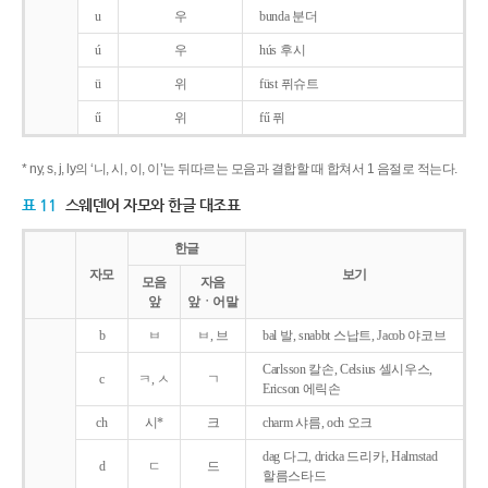
u
우
bunda 분더
ú
우
hús 후시
ü
위
füst 퓌슈트
ű
위
fű 퓌
* ny, s, j, ly의 ‘니, 시, 이, 이’는 뒤따르는 모음과 결합할 때 합쳐서 1 음절로 적는다.
표 11
스웨덴어 자모와 한글 대조표
한글
자모
보기
모음
자음
앞
앞ㆍ어말
b
ㅂ
ㅂ, 브
bal 발, snabbt 스납트, Jacob 야코브
Carlsson 칼손, Celsius 셀시우스,
c
ㅋ, ㅅ
ㄱ
Ericson 에릭손
ch
시*
크
charm 샤름, och 오크
dag 다그, dricka 드리카, Halmstad
d
ㄷ
드
할름스타드