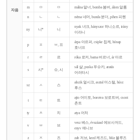
m
ㅁ
ㅁ
málna 말너, bomba 봄버, álom 알롬
자음
n
ㄴ
ㄴ
néma 네머, bunda 분더, pihen 피헨
nyak 녀크, hányszor 하니소르, irány
ny
니*
니
이라니
árpa 아르퍼, csipke 칩케, hónap
p
ㅍ
ㅂ, 프
호너프
r
ㄹ
르
róka 로커, barna 버르너, ár 아르
sál 샬, puska 푸슈카, aratás
s
시*
슈, 시
어러타시
alszik 얼시크, asztal 어스털, húsz
sz
ㅅ
스
후스
ajto 어이토, borotva 보로트버, csont
t
ㅌ
트
촌트
ty
ㅊ
치
atya 어처
vesz 베스, évszázad 에브사저드,
v
ㅂ
브
enyv 에니브
z
ㅈ
즈
zab 저브, kezd 케즈드, blúz 블루즈