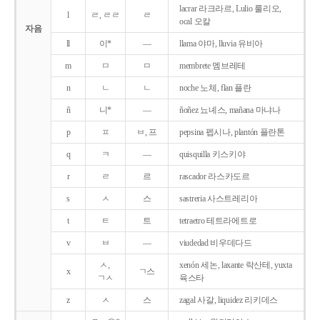
lacrar 라크라르, Lulio 룰리오,
l
ㄹ, ㄹㄹ
ㄹ
ocal 오칼
자음
ll
이*
―
llama 야마, lluvia 유비아
m
ㅁ
ㅁ
membrete 멤브레테
n
ㄴ
ㄴ
noche 노체, flan 플란
ñ
니*
―
ñoñez 뇨녜스, mañana 마냐나
p
ㅍ
ㅂ, 프
pepsina 펩시나, plantón 플란톤
q
ㅋ
―
quisquilla 키스키야
r
ㄹ
르
rascador 라스카도르
s
ㅅ
스
sastreria 사스트레리아
t
ㅌ
트
tetraetro 테트라에트로
v
ㅂ
―
viudedad 비우데다드
ㅅ,
xenón 세논, laxante 락산테, yuxta
x
ㄱ스
ㄱㅅ
육스타
z
ㅅ
스
zagal 사갈, liquidez 리키데스