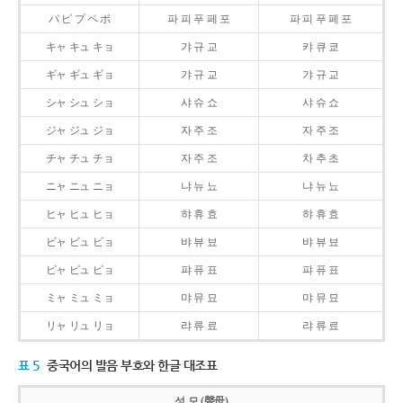
パ ピ プ ペ ポ
파 피 푸 페 포
파 피 푸 페 포
キャ キュ キョ
갸 규 교
캬 큐 쿄
ギャ ギュ ギョ
갸 규 교
갸 규 교
シャ シュ ショ
샤 슈 쇼
샤 슈 쇼
ジャ ジュ ジョ
자 주 조
자 주 조
チャ チュ チョ
자 주 조
차 추 초
ニャ ニュ ニョ
냐 뉴 뇨
냐 뉴 뇨
ヒャ ヒュ ヒョ
햐 휴 효
햐 휴 효
ビャ ビュ ビョ
뱌 뷰 뵤
뱌 뷰 뵤
ピャ ピュ ピョ
퍄 퓨 표
퍄 퓨 표
ミャ ミュ ミョ
먀 뮤 묘
먀 뮤 묘
リャ リュ リョ
랴 류 료
랴 류 료
표 5
중국어의 발음 부호와 한글 대조표
성 모 (聲母)