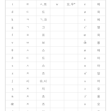
t
ㅌ
ㅅ, 트
w
오, 우*
e
에
d
ㄷ
드
ø
외
k
ㅋ
ㄱ, 크
ɛ
에
g
ㄱ
그
ɛ̃
앵
f
ㅍ
프
œ
외
v
ㅂ
브
욍
θ
ㅅ
스
æ
애
ð
ㄷ
드
a
아
s
ㅅ
스
ɑ
아
z
ㅈ
즈
ɑ̃
앙
ʃ
시
슈, 시
ʌ
어
ʒ
ㅈ
지
ɔ
오
ʦ
ㅊ
츠
ɔ̃
옹
ʣ
ㅈ
즈
o
오