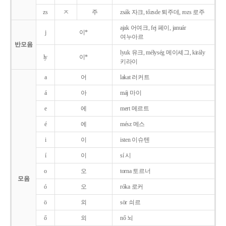
zs
ㅈ
주
zsák 자크, tőzsde 퇴주데, rozs 로주
ajak 어여크, fej 페이, január
j
이*
여누아르
반모음
lyuk 유크, mélység 메이셰그, király
ly
이*
키라이
a
어
lakat 러커트
á
아
máj 마이
e
에
mert 메르트
é
에
mész 메스
i
이
isten 이슈텐
í
이
sí 시
o
오
torna 토르너
모음
ó
오
róka 로커
ö
외
sör 쇠르
ő
외
nő 뇌