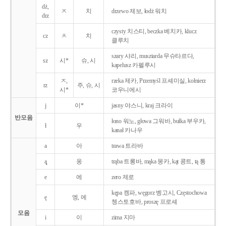
dż,
ㅈ
치
drzewo 제보, łodż 워치
drz
czysty 치스티, beczka 베치카, klucz
cz
ㅊ
치
클루치
szary 샤리, musztarda 무슈타르다,
sz
시*
슈, 시
kapelusz 카펠루시
ㅈ,
rzeka 제카, Przemyśl 프셰미실, kołnierz
rz
주, 슈, 시
시*
코우니에시
j
이*
jasny 야스니, kraj 크라이
반모음
łono 워노, głowa 그워바, bułka 부우카,
ł
우
kanał 카나우
a
아
trawa 트라바
ą̨
옹
trąba 트롱바, mąka 몽카, kąt 콩트, tą 통
e
에
zero 제로
kępa 켕파, węgorz 벵고시, Częstochowa
ę
엥, 에
쳉스토호바, proszę 프로셰
모음
i
이
zima 지마