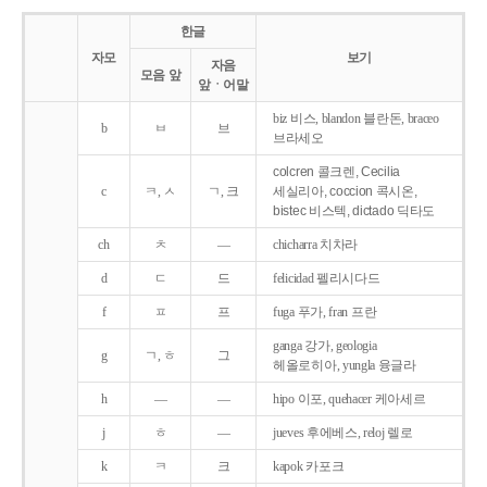
한글
자모
보기
자음
모음 앞
앞ㆍ어말
biz 비스, blandon 블란돈, braceo
b
ㅂ
브
브라세오
colcren 콜크렌, Cecilia
c
ㅋ, ㅅ
ㄱ, 크
세실리아, coccion 콕시온,
bistec 비스텍, dictado 딕타도
ch
ㅊ
―
chicharra 치차라
d
ㄷ
드
felicidad 펠리시다드
f
ㅍ
프
fuga 푸가, fran 프란
ganga 강가, geologia
g
ㄱ, ㅎ
그
헤올로히아, yungla 융글라
h
―
―
hipo 이포, quehacer 케아세르
j
ㅎ
―
jueves 후에베스, reloj 렐로
k
ㅋ
크
kapok 카포크