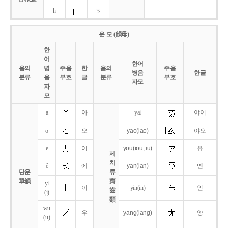
h
ㅎ
운 모 (韻母)
한
어
한어
음의
병
주음
한
음의
주음
병음
한글
분류
음
부호
글
분류
부호
자모
자
모
a
아
yai
야이
o
오
yao
(iao)
야오
e
어
you
(iou,
iu)
유
제
치
ê
에
yan
(ian)
옌
단운
류
單韻
齊
yi
이
yin(in)
인
齒
(i)
類
wu
우
yang
(iang)
양
(u)