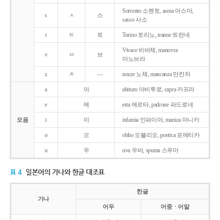
Sorrento 소렌토, asma 아스마,
s
ㅅ
스
sasso 사소
t
ㅌ
트
Torino 토리노, tranne 트란네
Vivace 비바체, manovra
v
ㅂ
브
마노브라
z
ㅊ
―
nozze 노체, mancanza 만칸차
a
아
abituro 아비투로, capra 카프라
e
에
erta 에르타, padrone 파드로네
모음
i
이
infamia 인파미아, manica 마니카
o
오
oblio 오블리오, poetica 포에티카
u
우
uva 우바, spuma 스푸마
표 4
일본어의 가나와 한글 대조표
한글
가나
어두
어중ㆍ어말