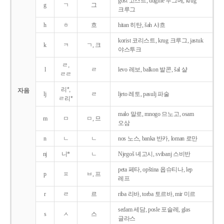
gost 고스트, dugme 두그메, krug
g
ㄱ
그
크루그
h
ㅎ
흐
hitan 히탄, šah 샤흐
korist 코리스트, krug 크루그, jastuk
k
ㅋ
ㄱ, 크
야스투크
ㄹ,
l
ㄹ
levo 레보, balkon 발콘, šal 샬
ㄹㄹ
리*,
자음
lj
ㄹ
ljeto 레토, pasulj 파술
ㄹ리*
malo 말로, mnogo 므노고, osam
m
ㅁ
ㅁ, 므
오삼
n
ㄴ
ㄴ
nos 노스, banka 반카, loman 로만
nj
니*
ㄴ
Njegoš 녜고시, svibanj 스비반
peta 페타, opština 옵슈티나, lep
p
ㅍ
ㅂ, 프
레프
r
ㄹ
르
riba 리바, torba 토르바, mir 미르
sedam 세담, posle 포슬레, glas
s
ㅅ
스
글라스