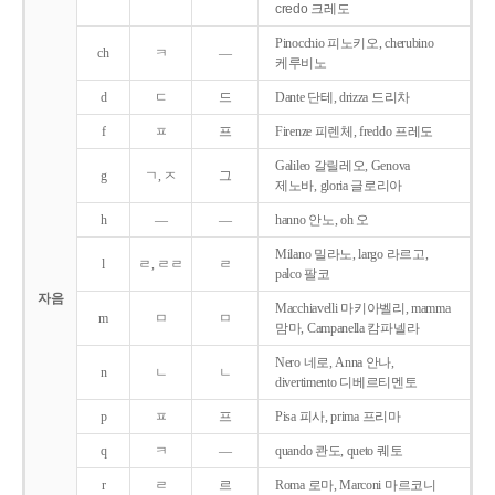
credo 크레도
Pinocchio 피노키오, cherubino
ch
ㅋ
―
케루비노
d
ㄷ
드
Dante 단테, drizza 드리차
f
ㅍ
프
Firenze 피렌체, freddo 프레도
Galileo 갈릴레오, Genova
g
ㄱ, ㅈ
그
제노바, gloria 글로리아
h
―
―
hanno 안노, oh 오
Milano 밀라노, largo 라르고,
l
ㄹ, ㄹㄹ
ㄹ
palco 팔코
자음
Macchiavelli 마키아벨리, mamma
m
ㅁ
ㅁ
맘마, Campanella 캄파넬라
Nero 네로, Anna 안나,
n
ㄴ
ㄴ
divertimento 디베르티멘토
p
ㅍ
프
Pisa 피사, prima 프리마
q
ㅋ
―
quando 콴도, queto 퀘토
r
ㄹ
르
Roma 로마, Marconi 마르코니