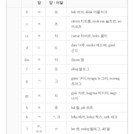
앞
앞ㆍ어말
b
ㅂ
브
bab 버브, ablak 어블러크
citrom 치트롬, nyolcvan 뇰츠번, arc
c
ㅊ
츠
어르츠
cs
ㅊ
치
csavar 처버르, kulcs 쿨치
daru 더루, medve 메드베, gond
d
ㄷ
드
곤드
dzs
ㅈ
지
dzsem 젬
f
ㅍ
프
elfog 엘포그
gumi 구미, nyugta 뉴그터, csomag
g
ㄱ
그
초머그
gyár 자르, hagyma 허지머, nagy
gy
ㅈ
지
너지
h
ㅎ
흐
hal 헐, juh 유흐
k
ㅋ
ㄱ, 크
béka 베커, keksz 켁스, szék 세크
ㄹ,
l
ㄹ
len 렌, meleg 멜레그, dél 델
ㄹㄹ