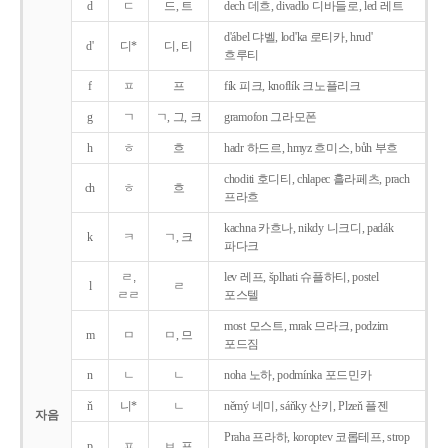
d
ㄷ
드, 트
dech 데흐, divadlo 디바들로, led 레트
d'ábel 댜벨, lod'ka 로티카, hrud'
d'
디*
디, 티
흐루티
f
ㅍ
프
fík 피크, knoflík 크노플리크
g
ㄱ
ㄱ, 그, 크
gramofon 그라모폰
h
ㅎ
흐
hadr 하드르, hmyz 흐미스, bůh 부흐
choditi 호디티, chlapec 흘라페츠, prach
ch
ㅎ
흐
프라흐
kachna 카흐나, nikdy 니크디, padák
k
ㅋ
ㄱ, 크
파다크
ㄹ,
lev 레프, šplhati 슈플하티, postel
l
ㄹ
ㄹㄹ
포스텔
most 모스트, mrak 므라크, podzim
m
ㅁ
ㅁ, 므
포드짐
n
ㄴ
ㄴ
noha 노하, podmínka 포드민카
ň
니*
ㄴ
němý 네미, sáňky 산키, Plzeň 플젠
자음
Praha 프라하, koroptev 코롭테프, strop
p
ㅍ
ㅂ, 프