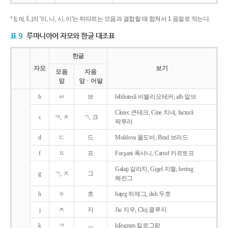
* lj, nj, š, j의 '리, 니, 시, 이'는 뒤따르는 모음과 결합할 때 합쳐서 1 음절로 적는다.
표 9
루마니아어 자모와 한글 대조표
한글
자모
보기
모음
자음
앞
앞ㆍ어말
b
ㅂ
브
bibliotecǎ 비블리오테커, alb 알브
Cîntec 큰테크, Cine 치네, facturǎ
c
ㅋ, ㅊ
ㄱ, 크
팍투러
d
ㄷ
드
Moldova 몰도바, Brad 브라드
f
ㅍ
프
Focşani 폭샤니, Cartof 카르토프
Galaţi 갈라치, Gigel 지젤, hering
g
ㄱ, ㅈ
그
헤린그
h
ㅎ
흐
haţeg 하체그, duh 두흐
j
ㅈ
지
Jiu 지우, Cluj 클루지
k
ㅋ
ㅡ
kilogram 킬로그람