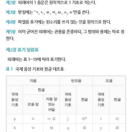
제2항
외래어의 1 음운은 원칙적으로 1 기호로 적는다.
제3항
받침에는 ‘ㄱ, ㄴ, ㄹ, ㅁ, ㅂ, ㅅ, ㅇ’만을 쓴다.
제4항
파열음 표기에는 된소리를 쓰지 않는 것을 원칙으로 한다.
제5항
이미 굳어진 외래어는 관용을 존중하되, 그 범위와 용례는 따로 정
한다.
제2장 표기 일람표
외래어는 표 1~19에 따라 표기한다.
표 1
국제 음성 기호와 한글 대조표
자음
반모음
모음
한글
국제
국제
국제
자음 앞
음성
음성
한글
음성
한글
모음 앞
또는
기호
기호
기호
어말
p
ㅍ
ㅂ, 프
j
이*
i
이
b
ㅂ
브
ɥ
위
y
위