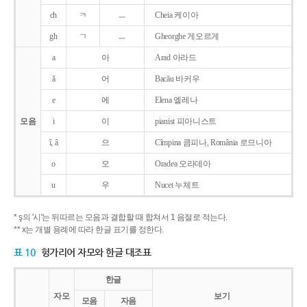
ch
ㅋ
ㅡ
Cheia 케이아
gh
ㄱ
ㅡ
Gheorghe 게오르게
a
아
Arad 아라드
ǎ
어
Bacǎu 바커우
e
에
Elena 엘레나
모음
i
이
pianist 피아니스트
î, â
으
Cîmpina 큼피나, România 로므니아
o
오
Oradea 오라데아
u
우
Nucet 누체트
* ş의 '시'는 뒤따르는 모음과 결합할 때 합쳐서 1 음절로 적는다.
** x는 개별 용례에 따라 한글 표기를 정한다.
표 10
헝가리어 자모와 한글 대조표
한글
자모
보기
모음
자음