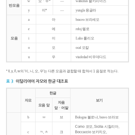
w
오ㆍ우*
―
walkirias 왈키리아스
반모음
y
이*
―
yungla 융글라
a
아
braceo 브라세오
e
에
reloj 렐로
모음
i
이
Lulio 룰리오
o
오
ocal 오칼
u
우
viudedad 비우데다드
* ll, y, ñ, w의 '이, 니, 오, 우'는 다른 모음과 결합할 때 합쳐서 1 음절로 적는다.
표 3
이탈리아어 자모와 한글 대조표
한글
자모
보기
자음
모음 앞
앞ㆍ어말
b
ㅂ
브
Bologna 볼로냐, bravo 브라보
Como 코모, Sicilia 시칠리아,
c
ㅋ, ㅊ
크
Boccaccio 보카치오,