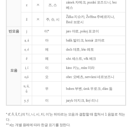
zámek 자메크, pozdní 포즈드니, bez
z
ㅈ
즈, 스
베스
Žižka 지슈카, Žvěřina 주베르지나,
ž
ㅈ
주, 슈, 시
Brož 브로시
반모음
j
이*
jaro 야로, pokoj 포코이
a, á
아
balík 발리크, komár 코마르
e, é
에
dech 데흐, léto 레토
ě
예
sěst 셰스트, věk 베크
i, í
이
kino 키노, míra 미라
모음
o,ó
오
obec 오베츠, nervózni 네르보즈니
u, ú,
우
buben 부벤, úrok 우로크, dům 둠
ů
y, ý
이
jazyk
야지크, líný 리니
* d', ň, š, t', j의 '디, 니, 시, 티, 이'는 뒤따르는 모음과 결합할 때 합쳐서 1 음절로 적는
다.
** x는 개별 용례에 따라 한글 표기를 정한다.