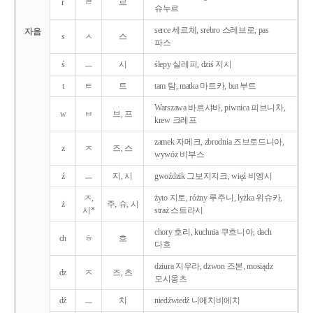
r
ㄹ
르
슈누르
serce 세르체, srebro 스레브로, pas
자음
s
ㅅ
스
파스
ś
ㅡ
시
ślepy 실레피, dziś 지시
t
ㅌ
트
tam 탐, matka 마트카, but 부트
Warszawa 바르샤바, piwnica 피브니차,
w
ㅂ
브, 프
krew 크레프
zamek 자메크, zbrodnia 즈브로드니아,
z
ㅈ
즈, 스
wywóz 비부스
ź
ㅡ
지, 시
gwoździk 그보지지크, więź 비엥시
ㅈ,
żyto 지토, różny 루주니, łyżka 위슈카,
ż
주, 슈, 시
시*
straż 스트라시
chory 호리, kuchnia 쿠흐니아, dach
ch
ㅎ
흐
다흐
dziura 지우라, dzwon 즈본, mosiądz
dz
ㅈ
즈, 츠
모시옹츠
dź
ㅡ
치
niedźwiedź 니에치비에치