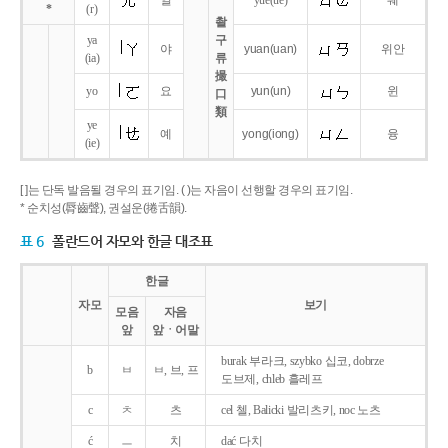
얼
yue
(ue)
웨
*
(r)
촬
ya
구
야
yuan
(uan)
위안
(ia)
류
撮
yo
요
yun
(un)
윈
口
類
ye
예
yong
(iong)
융
(ie)
[ ]는 단독 발음될 경우의 표기임. ( )는 자음이 선행할 경우의 표기임.
* 순치성(脣齒聲), 권설운(捲舌韻).
표 6
폴란드어 자모와 한글 대조표
한글
자모
보기
모음
자음
앞
앞ㆍ어말
burak 부라크, szybko 십코, dobrze
b
ㅂ
ㅂ, 브, 프
도브제, chleb 흘레프
c
ㅊ
츠
cel 첼, Balicki 발리츠키, noc 노츠
ć
ㅡ
치
dać 다치