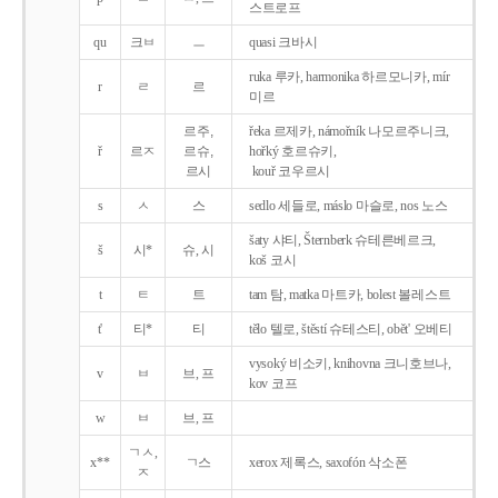
스트로프
qu
크ㅂ
ㅡ
quasi 크바시
ruka 루카, harmonika 하르모니카, mír
r
ㄹ
르
미르
르주,
řeka 르제카, námořník 나모르주니크,
ř
르ㅈ
르슈,
hořký 호르슈키,
르시
kouř 코우르시
s
ㅅ
스
sedlo 세들로, máslo 마슬로, nos 노스
šaty 샤티, Šternberk 슈테른베르크,
š
시*
슈, 시
koš 코시
t
ㅌ
트
tam 탐, matka 마트카, bolest 볼레스트
t'
티*
티
tělo 텔로, štěstí 슈테스티, obět' 오베티
vysoký 비소키, knihovna 크니호브나,
v
ㅂ
브, 프
kov 코프
w
ㅂ
브, 프
ㄱㅅ,
x**
ㄱ스
xerox 제록스, saxofón 삭소폰
ㅈ