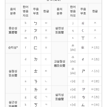
한어
한어
음의
주음
음의
주음
병음
한글
병음
한글
분류
부호
분류
부호
자모
자모
b
ㅂ
j
ㅈ
중순성
설면성
p
ㅍ
q
ㅊ
重脣聲
舌面聲
m
ㅁ
x
ㅅ
zh
순치성*
f
ㅍ
ㅈ [즈]
[zhi]
ch
d
ㄷ
ㅊ [츠]
교설첨성
[chi]
翹舌尖聲
sh
t
ㅌ
ㅅ [스]
설첨성
[shi]
舌尖聲
ㄖ
n
ㄴ
r [ri]
ㄹ [르]
l
ㄹ
z [zi]
ㅉ [쯔]
설치성
g
ㄱ
c [ci]
ㅊ [츠]
舌齒聲
설근성
k
ㅋ
s [si]
ㅆ [쓰]
舌根聲