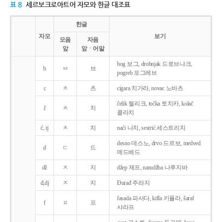
표 8
세르보크로아트어 자모와 한글 대조표
한글
자모
보기
모음
자음
앞
앞ㆍ어말
bog 보그, drobnjak 드로브냐크,
b
ㅂ
브
pogreb 포그레브
c
ㅊ
츠
cigara 치가라, novac 노바츠
čelik 첼리크, točka 토치카, kolač
č
ㅊ
치
콜라치
ć, tj
ㅊ
치
naći 나치, sestrić 세스트리치
desno 데스노, drvo 드르보, medved
d
ㄷ
드
메드베드
dž
ㅈ
지
džep 제프, narudžba 나루지바
đ,dj
ㅈ
지
Ðurađ 주라지
fasada 파사다, kifla 키플라, šaraf
f
ㅍ
프
샤라프