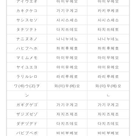
ア イ ウ エ オ
아 이 우 에 오
아 이 우 에 오
カ キ ク ケ コ
가 기 구 게 고
카 키 쿠 케 코
サ シ ス セ ソ
사 시 스 세 소
사 시 스 세 소
タ チ ツ テ ト
다 지 쓰 데 도
타 치 쓰 테 토
ナ ニ ヌ ネ ノ
나 니 누 네 노
나 니 누 네 노
ハ ヒ フ ヘ ホ
하 히 후 헤 호
하 히 후 헤 호
マ ミ ム メ モ
마 미 무 메 모
마 미 무 메 모
ヤ イ ユ エ ヨ
야 이 유 에 요
야 이 유 에 요
ラ リ ル レ ロ
라 리 루 레 로
라 리 루 레 로
ワ (ヰ) ウ (ヱ) ヲ
와 (이) 우 (에) 오
와 (이) 우 (에) 오
ン
ㄴ
ガ ギ グ ゲ ゴ
가 기 구 게 고
가 기 구 게 고
ザ ジ ズ ゼ ゾ
자 지 즈 제 조
자 지 즈 제 조
ダ ヂ ヅ デ ド
다 지 즈 데 도
다 지 즈 데 도
バ ビ ブ ベ ボ
바 비 부 베 보
바 비 부 베 보