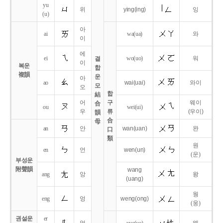
yu
위
ying
(ing)
잉
(u)
아
ai
wa
(ua)
와
이
에
ei
wo
(uo)
워
결
이
복운
합
複韻
운
아
ao
wai
(uai)
와이
모
오
합
結
어
구
웨이
合
ou
wei
(ui)
우
류
(우이)
韻
合
母
an
안
wan
(uan)
완
口
類
원
en
언
wen
(un)
(운)
부성운
附聲韻
wang
ang
앙
왕
(uang)
웡
eng
엉
weng
(ong)
(웅)
권설운
er