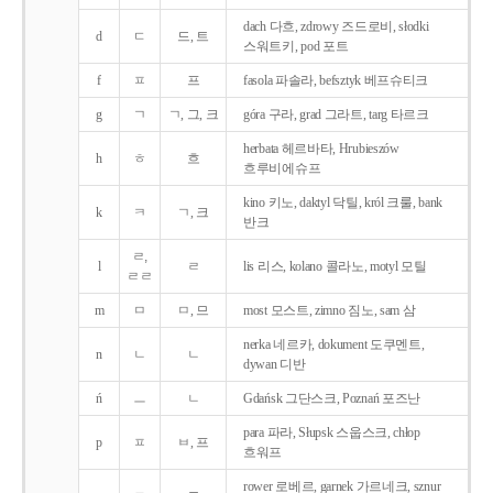
dach 다흐, zdrowy 즈드로비, słodki
d
ㄷ
드, 트
스워트키, pod 포트
f
ㅍ
프
fasola 파솔라, befsztyk 베프슈티크
g
ㄱ
ㄱ, 그, 크
góra 구라, grad 그라트, targ 타르크
herbata 헤르바타, Hrubieszów
h
ㅎ
흐
흐루비에슈프
kino 키노, daktyl 닥틸, król 크룰, bank
k
ㅋ
ㄱ, 크
반크
ㄹ,
l
ㄹ
lis 리스, kolano 콜라노, motyl 모틸
ㄹㄹ
m
ㅁ
ㅁ, 므
most 모스트, zimno 짐노, sam 삼
nerka 네르카, dokument 도쿠멘트,
n
ㄴ
ㄴ
dywan 디반
ń
ㅡ
ㄴ
Gdańsk 그단스크, Poznań 포즈난
para 파라, Słupsk 스웁스크, chłop
p
ㅍ
ㅂ, 프
흐워프
rower 로베르, garnek 가르네크, sznur