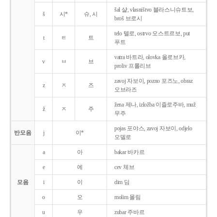
šal 샬, vlasništvo 블라스니슈트보,
š
시*
슈, 시
broš 브로시
telo 텔로, ostrvo 오스트르보, put
t
ㅌ
트
푸트
vatra 바트라, olovka 올로브카,
v
ㅂ
브
proliv 프롤리브
zavoj 자보이, pozno 포즈노, obraz
z
ㅈ
즈
오브라즈
žena 제나, izložba 이즐로주바, muž
ž
ㅈ
주
무주
pojas 포야스, zavoj 자보이, odjelo
반모음
j
이*
오델로
a
아
bakar 바카르
e
에
cev 체브
모음
i
이
dim 딤
o
오
molim 몰림
u
우
zubar 주바르