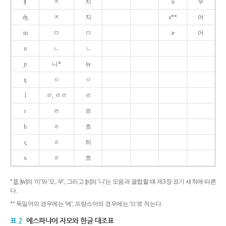
ʧ
ㅊ
치
u
우
ʤ
ㅈ
지
ə**
어
m
ㅁ
ㅁ
ɚ
어
n
ㄴ
ㄴ
ɲ
니*
뉴
ŋ
ㅇ
ㅇ
l
ㄹ, ㄹㄹ
ㄹ
r
ㄹ
르
h
ㅎ
흐
ç
ㅎ
히
x
ㅎ
흐
* [j], [w]의 '이'와 '오, 우', 그리고 [ɲ]의 '니'는 모음과 결합할 때 제3장 표기 세칙에 따른
다.
** 독일어의 경우에는 '에', 프랑스어의 경우에는 '으'로 적는다.
표 2
에스파냐어 자모와 한글 대조표