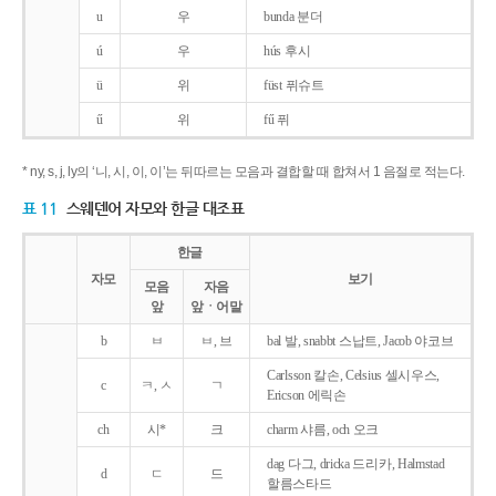
u
우
bunda 분더
ú
우
hús 후시
ü
위
füst 퓌슈트
ű
위
fű 퓌
* ny, s, j, ly의 ‘니, 시, 이, 이’는 뒤따르는 모음과 결합할 때 합쳐서 1 음절로 적는다.
표 11
스웨덴어 자모와 한글 대조표
한글
자모
보기
모음
자음
앞
앞ㆍ어말
b
ㅂ
ㅂ, 브
bal 발, snabbt 스납트, Jacob 야코브
Carlsson 칼손, Celsius 셀시우스,
c
ㅋ, ㅅ
ㄱ
Ericson 에릭손
ch
시*
크
charm 샤름, och 오크
dag 다그, dricka 드리카, Halmstad
d
ㄷ
드
할름스타드