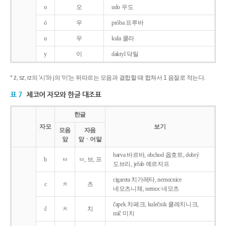
o
오
udo 우도
ó
우
próba 프루바
u
우
kula 쿨라
y
이
daktyl 닥틸
* ż, sz, rz의 '시'와 j의 '이'는 뒤따르는 모음과 결합할 때 합쳐서 1 음절로 적는다.
표 7
체코어 자모와 한글 대조표
한글
자모
보기
모음
자음
앞
앞ㆍ어말
barva 바르바, obchod 옵호트, dobrý
b
ㅂ
ㅂ, 브, 프
도브리, jeřab 예르자프
cigareta 치가레타, nemocnice
c
ㅊ
츠
네모츠니체, nemoc 네모츠
čapek 차페크, kulečnik 쿨레치니크,
č
ㅊ
치
míč 미치