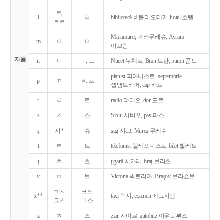
ㄹ,
l
ㄹ
bibliotecǎ 비블리오테커, hotel 호텔
ㄹㄹ
Maramureş 마라무레슈, Avram
m
ㅁ
ㅁ
아브람
자음
n
ㄴ
ㄴ, 느
Nucet 누체트, Bran 브란, pumn 품느
pianist 피아니스트, septembrie
p
ㅍ
ㅂ, 프
셉템브리에, cap 카프
r
ㄹ
르
radio 라디오, dor 도르
s
ㅅ
스
Sibiu 시비우, pas 파스
ş
시*
슈
şag 샤그, Mureş 무레슈
t
ㅌ
트
telefonist 텔레포니스트, bilet 빌레트
ţ
ㅊ
츠
ţigarǎ 치가러, braţ 브라츠
v
ㅂ
브
Victoria 빅토리아, Braşov 브라쇼브
ㄱㅅ,
크스,
x**
taxi 탁시, examen 에그자멘
그ㅈ
ㄱ스
z
ㅈ
즈
ziar 지아르, autobuz 아우토부즈