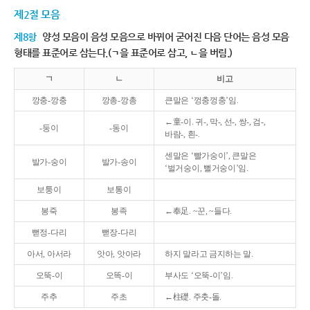
제2절 모음
제8항
양성 모음이 음성 모음으로 바뀌어 굳어진 다음 단어는 음성 모음
형태를 표준어로 삼는다.(ㄱ을 표준어로 삼고, ㄴ을 버림.)
ㄱ
ㄴ
비고
깡충-깡충
깡총-깡총
큰말은 ‘껑충껑충’임.
←童-이. 귀-, 막-, 선-, 쌍-, 검-,
-둥이
-동이
바람-, 흰-.
센말은 ‘빨가숭이’, 큰말은
발가-숭이
발가-송이
‘벌거숭이, 뻘거숭이’임.
보퉁이
보통이
봉죽
봉족
←奉足. ~꾼, ~들다.
뻗정-다리
뻗장-다리
아서, 아서라
앗아, 앗아라
하지 말라고 금지하는 말.
오뚝-이
오똑-이
부사도 ‘오뚝-이’임.
주추
주초
←柱礎. 주춧-돌.