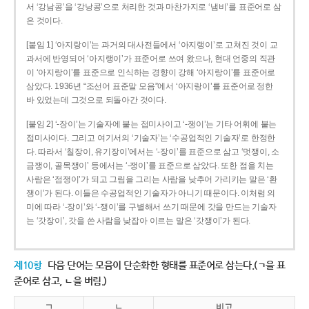
서 ‘강남콩’을 ‘강낭콩’으로 처리한 것과 마찬가지로 ‘냄비’를 표준어로 삼
은 것이다.
[붙임 1] ‘아지랑이’는 과거의 대사전들에서 ‘아지랭이’로 고쳐진 것이 교
과서에 반영되어 ‘아지랭이’가 표준어로 쓰여 왔으나, 현대 언중의 직관
이 ‘아지랑이’를 표준으로 인식하는 경향이 강해 ‘아지랑이’를 표준어로
삼았다. 1936년 “조선어 표준말 모음”에서 ‘아지랑이’를 표준어로 정한
바 있었는데 그것으로 되돌아간 것이다.
[붙임 2] ‘-장이’는 기술자에 붙는 접미사이고 ‘-쟁이’는 기타 어휘에 붙는
접미사이다. 그리고 여기서의 ‘기술자’는 ‘수공업적인 기술자’로 한정한
다. 따라서 ‘칠장이, 유기장이’에서는 ‘-장이’를 표준으로 삼고 ‘멋쟁이, 소
금쟁이, 골목쟁이’ 등에서는 ‘-쟁이’를 표준으로 삼았다. 또한 점을 치는
사람은 ‘점쟁이’가 되고 그림을 그리는 사람을 낮추어 가리키는 말은 ‘환
쟁이’가 된다. 이들은 수공업적인 기술자가 아니기 때문이다. 이처럼 의
미에 따라 ‘-장이’와 ‘-쟁이’를 구별해서 쓰기 때문에 갓을 만드는 기술자
는 ‘갓장이’, 갓을 쓴 사람을 낮잡아 이르는 말은 ‘갓쟁이’가 된다.
제10항
다음 단어는 모음이 단순화한 형태를 표준어로 삼는다.(ㄱ을 표
준어로 삼고, ㄴ을 버림.)
ㄱ
ㄴ
비고