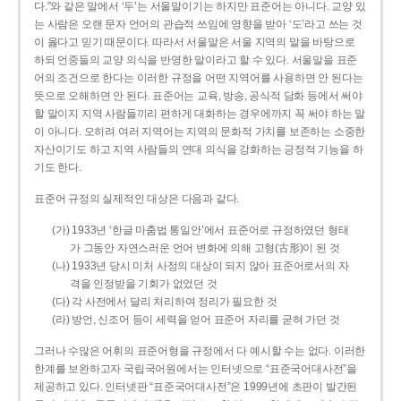
다.”와 같은 말에서 ‘두’는 서울말이기는 하지만 표준어는 아니다. 교양 있
는 사람은 오랜 문자 언어의 관습적 쓰임에 영향을 받아 ‘도’라고 쓰는 것
이 옳다고 믿기 때문이다. 따라서 서울말은 서울 지역의 말을 바탕으로
하되 언중들의 교양 의식을 반영한 말이라고 할 수 있다. 서울말을 표준
어의 조건으로 한다는 이러한 규정을 어떤 지역어를 사용하면 안 된다는
뜻으로 오해하면 안 된다. 표준어는 교육, 방송, 공식적 담화 등에서 써야
할 말이지 지역 사람들끼리 편하게 대화하는 경우에까지 꼭 써야 하는 말
이 아니다. 오히려 여러 지역어는 지역의 문화적 가치를 보존하는 소중한
자산이기도 하고 지역 사람들의 연대 의식을 강화하는 긍정적 기능을 하
기도 한다.
표준어 규정의 실제적인 대상은 다음과 같다.
(가) 1933년 ‘한글 마춤법 통일안’에서 표준어로 규정하였던 형태
가 그동안 자연스러운 언어 변화에 의해 고형(古形)이 된 것
(나) 1933년 당시 미처 사정의 대상이 되지 않아 표준어로서의 자
격을 인정받을 기회가 없었던 것
(다) 각 사전에서 달리 처리하여 정리가 필요한 것
(라) 방언, 신조어 등이 세력을 얻어 표준어 자리를 굳혀 가던 것
그러나 수많은 어휘의 표준어형을 규정에서 다 예시할 수는 없다. 이러한
한계를 보완하고자 국립국어원에서는 인터넷으로 “표준국어대사전”을
제공하고 있다. 인터넷판 “표준국어대사전”은 1999년에 초판이 발간된