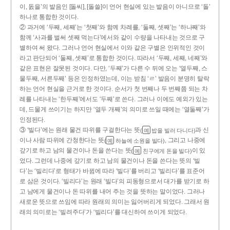
이, 돐을’의 발음인 [돌씨], [돌쓸]이 언어 현실에 있는 발음이 아니므로 ‘돌’
하나로 통합한 것이다.
② 과거에 ‘두째, 세째’는 ‘첫째’와 함께 차례를, ‘둘째, 셋째’는 ‘하나째’와
함께 ‘사과를 벌써 셋째 먹는다’에서와 같이 수량을 나타내는 것으로 구
별하여 써 왔다. 그러나 언어 현실에서 이와 같은 구별은 인위적인 것이
라고 판단되어 ‘둘째, 셋째’로 통합한 것이다. 따라서 ‘두째, 세째, 네째’와
같은 표현은 잘못된 것이다. 다만, ‘두째’가 다른 수 뒤에 오는 ‘열두째, 스
물두째, 서른두째’ 등은 인정하였는데, 이는 받침 ‘ㄹ’ 발음이 분명히 탈락
하는 언어 현실을 근거로 한 것이다. 순서가 첫 번째나 두 번째쯤 되는 차
례를 나타내는 ‘한두째’에서도 ‘두째’로 쓴다. 그러나 이에도 예외가 있는
데, 드물게 쓰이기는 하지만 ‘열두 개째’의 의미로 쓰일 때에는 ‘열둘째’가
인정된다.
③ ‘빌다’에는 원래 물건 따위를 구걸한다는 뜻
과 신
(
밥을 빌러 다니다)
예
이나 사람 따위에 간청한다는 뜻
, 그리고 나중에
(
하늘에 소원을 빌다)
예
갚기로 하고 남의 물건이나 돈을 쓴다는 뜻
이 있
(
친구에게 돈을 빌다)
예
었다. 그런데 나중에 갚기로 하고 남의 물건이나 돈을 쓴다는 뜻의 ‘빌
다’는 ‘빌리다’로 형태가 바뀜에 따라 ‘빌다’를 버리고 ‘빌리다’를 표준어
로 삼은 것이다. ‘빌리다’는 원래 ‘빌다’의 피동형으로서 대가를 받기로 하
고 남에게 물건이나 돈 따위를 내어 주는 것을 뜻하는 말이었다. 그러나
새로운 뜻으로 쓰임에 따라 원래의 의미는 잃어버리게 되었다. 그래서 원
래의 의미로는 ‘빌려주다’가 ‘빌리다’를 대신하여 쓰이게 되었다.