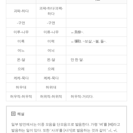
괴퍅-하다/괴팩-
괴팍-하다
하다
-구먼
-구면
미루-나무
미류-나무
←美柳~.
미륵
미력
←彌勒. ~보살, ~불, 돌~.
여느
여늬
온-달
왼-달
만 한 달.
으레
으례
케케-묵다
켸켸-묵다
허우대
허위대
허우적-허우적
허위적-허위적
허우적-거리다.
해설
일부 방언에서는 이중 모음을 단모음으로 발음한다. 가령 ‘벼’를 [베]라고
발음하는 일이 있다. 또한 ‘사과’를 [사가]로 발음하는 것과 같이 ‘ㅚ, ㅟ,