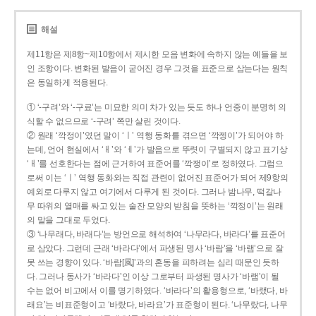
해설
제11항은 제8항~제10항에서 제시한 모음 변화에 속하지 않는 예들을 보
인 조항이다. 변화된 발음이 굳어진 경우 그것을 표준으로 삼는다는 원칙
은 동일하게 적용된다.
① ‘-구려’와 ‘-구료’는 미묘한 의미 차가 있는 듯도 하나 언중이 분명히 의
식할 수 없으므로 ‘-구려’ 쪽만 살린 것이다.
② 원래 ‘깍정이’였던 말이 ‘ㅣ’ 역행 동화를 겪으면 ‘깍젱이’가 되어야 하
는데, 언어 현실에서 ‘ㅐ’와 ‘ㅔ’가 발음으로 뚜렷이 구별되지 않고 표기상
‘ㅐ’를 선호한다는 점에 근거하여 표준어를 ‘깍쟁이’로 정하였다. 그럼으
로써 이는 ‘ㅣ’ 역행 동화와는 직접 관련이 없어진 표준어가 되어 제9항의
예외로 다루지 않고 여기에서 다루게 된 것이다. 그러나 밤나무, 떡갈나
무 따위의 열매를 싸고 있는 술잔 모양의 받침을 뜻하는 ‘깍정이’는 원래
의 말을 그대로 두었다.
③ ‘나무래다, 바래다’는 방언으로 해석하여 ‘나무라다, 바라다’를 표준어
로 삼았다. 그런데 근래 ‘바라다’에서 파생된 명사 ‘바람’을 ‘바램’으로 잘
못 쓰는 경향이 있다. ‘바람[風]’과의 혼동을 피하려는 심리 때문인 듯하
다. 그러나 동사가 ‘바라다’인 이상 그로부터 파생된 명사가 ‘바램’이 될
수는 없어 비고에서 이를 명기하였다. ‘바라다’의 활용형으로, ‘바랬다, 바
래요’는 비표준형이고 ‘바랐다, 바라요’가 표준형이 된다. ‘나무랐다, 나무