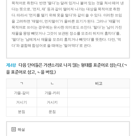
목적어로 취한다. 반면 ‘떨다’는 달려 있거나 붙어 있는 것을 쳐서 떼어 낸
다는 뜻으로, ‘먼지, 재’ 등과 같이 떨어져 나가는 대상을 목적어로 취한
다. 따라서 ‘먼지를 떨기 위해 옷을 털다’와 같이 쓸 수 있다. 이러한 쓰임
을 고려하면 ‘재떨이, 먼지떨이’가 올바른 표기가 된다. 그러나 ‘재물’이
목적어로 쓰이는 경우에는 유사한 의미로도 쓰인다. ‘털다’는 ‘남이 가진
재물을 몽땅 빼앗거나 그것이 보관된 장소를 모조리 뒤지어 훔치다’를,
‘떨다’는 ‘남에게서 재물을 모조리 훔치거나 빼앗다’를 뜻한다. 다만, ‘먹
다’와 결합해 합성어로 쓸 때에는 ‘털어먹다’로 쓴다.
제4항
다음 단어들은 거센소리로 나지 않는 형태를 표준어로 삼는다.(ㄱ
을 표준어로 삼고, ㄴ을 버림.)
ㄱ
ㄴ
비고
가을-갈이
가을-카리
거시기
거시키
분침
푼침
해설