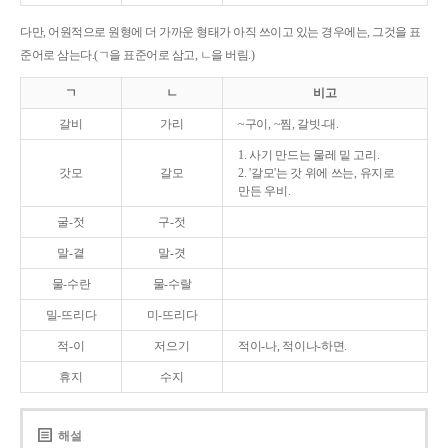
다만, 어원적으로 원형에 더 가까운 형태가 아직 쓰이고 있는 경우에는, 그것을 표
준어로 삼는다.(ㄱ을 표준어로 삼고, ㄴ을 버림.)
ㄱ
ㄴ
비고
갈비
가리
~구이, ~찜, 갈빗-대.
1. 사기 만드는 물레 밑 고리.
갓모
갈모
2. '갈모'는 갓 위에 쓰는, 유지로
만든 우비.
굴-젓
구-젓
말-곁
말-겻
물-수란
물-수랄
밀-뜨리다
미-뜨리다
적-이
저으기
적이-나, 적이나-하면.
휴지
수지
해설