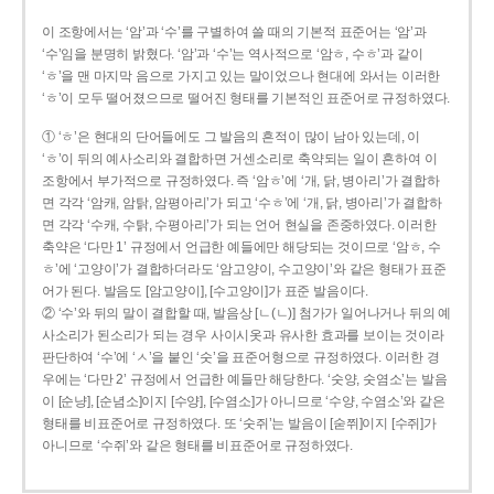
이 조항에서는 ‘암’과 ‘수’를 구별하여 쓸 때의 기본적 표준어는 ‘암’과
‘수’임을 분명히 밝혔다. ‘암’과 ‘수’는 역사적으로 ‘암ㅎ, 수ㅎ’과 같이
‘ㅎ’을 맨 마지막 음으로 가지고 있는 말이었으나 현대에 와서는 이러한
‘ㅎ’이 모두 떨어졌으므로 떨어진 형태를 기본적인 표준어로 규정하였다.
① ‘ㅎ’은 현대의 단어들에도 그 발음의 흔적이 많이 남아 있는데, 이
‘ㅎ’이 뒤의 예사소리와 결합하면 거센소리로 축약되는 일이 흔하여 이
조항에서 부가적으로 규정하였다. 즉 ‘암ㅎ’에 ‘개, 닭, 병아리’가 결합하
면 각각 ‘암캐, 암탉, 암평아리’가 되고 ‘수ㅎ’에 ‘개, 닭, 병아리’가 결합하
면 각각 ‘수캐, 수탉, 수평아리’가 되는 언어 현실을 존중하였다. 이러한
축약은 ‘다만 1’ 규정에서 언급한 예들에만 해당되는 것이므로 ‘암ㅎ, 수
ㅎ’에 ‘고양이’가 결합하더라도 ‘암고양이, 수고양이’와 같은 형태가 표준
어가 된다. 발음도 [암고양이], [수고양이]가 표준 발음이다.
② ‘수’와 뒤의 말이 결합할 때, 발음상 [ㄴ(ㄴ)] 첨가가 일어나거나 뒤의 예
사소리가 된소리가 되는 경우 사이시옷과 유사한 효과를 보이는 것이라
판단하여 ‘수’에 ‘ㅅ’을 붙인 ‘숫’을 표준어형으로 규정하였다. 이러한 경
우에는 ‘다만 2’ 규정에서 언급한 예들만 해당한다. ‘숫양, 숫염소’는 발음
이 [순냥], [순념소]이지 [수양], [수염소]가 아니므로 ‘수양, 수염소’와 같은
형태를 비표준어로 규정하였다. 또 ‘숫쥐’는 발음이 [숟쮜]이지 [수쥐]가
아니므로 ‘수쥐’와 같은 형태를 비표준어로 규정하였다.