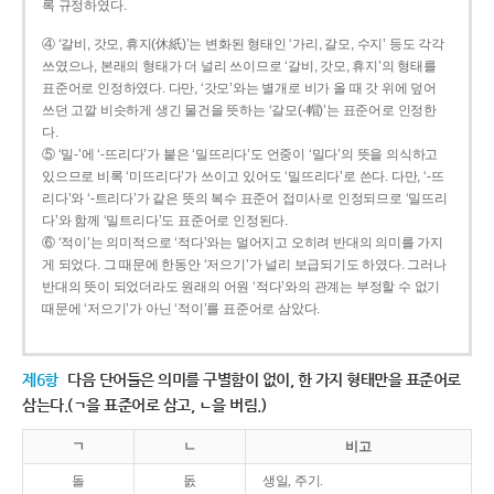
록 규정하였다.
④ ‘갈비, 갓모, 휴지(休紙)’는 변화된 형태인 ‘가리, 갈모, 수지’ 등도 각각
쓰였으나, 본래의 형태가 더 널리 쓰이므로 ‘갈비, 갓모, 휴지’의 형태를
표준어로 인정하였다. 다만, ‘갓모’와는 별개로 비가 올 때 갓 위에 덮어
쓰던 고깔 비슷하게 생긴 물건을 뜻하는 ‘갈모(-帽)’는 표준어로 인정한
다.
⑤ ‘밀-’에 ‘-뜨리다’가 붙은 ‘밀뜨리다’도 언중이 ‘밀다’의 뜻을 의식하고
있으므로 비록 ‘미뜨리다’가 쓰이고 있어도 ‘밀뜨리다’로 쓴다. 다만, ‘-뜨
리다’와 ‘-트리다’가 같은 뜻의 복수 표준어 접미사로 인정되므로 ‘밀뜨리
다’와 함께 ‘밀트리다’도 표준어로 인정된다.
⑥ ‘적이’는 의미적으로 ‘적다’와는 멀어지고 오히려 반대의 의미를 가지
게 되었다. 그 때문에 한동안 ‘저으기’가 널리 보급되기도 하였다. 그러나
반대의 뜻이 되었더라도 원래의 어원 ‘적다’와의 관계는 부정할 수 없기
때문에 ‘저으기’가 아닌 ‘적이’를 표준어로 삼았다.
제6항
다음 단어들은 의미를 구별함이 없이, 한 가지 형태만을 표준어로
삼는다.(ㄱ을 표준어로 삼고, ㄴ을 버림.)
ㄱ
ㄴ
비고
돌
돐
생일, 주기.