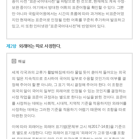
종이 사전 “표준국어대사전”을 바탕으로 한 것으로, 현재에도 계속 수정·
보완 중이다. 여기에서 방대한 어휘의 표준어형을 확인할 수 있다. 그뿐
만 아니라 국립국어원에서는 시간의 흐름에 따라 과거에는 비표준어였
지만 현재에는 표준어로 인정될 만한 어휘를 꾸준히 추가하여 발표하고
있고, 이 또한 인터넷판 “표준국어대사전”에 반영되어 있다.
제2항
외래어는 따로 사정한다.
해설
세계 각국과의 교류가 활발해짐에 따라 물밀 듯이 쏟아져 들어오는 외국
의 말은 지속적으로 조사하여 국어의 일부로 수용할 것인가의 여부를 결
정해 주어야 할 뿐 아니라, 그 표기 역시 결정해 주어야 한다. 이 조항은
외국의 말이 국어의 일부인 외래어로 인정될 수 있는 것인지를 결정하는
사정 작업을 표준어 규정과는 별도로 한다는 사실을 밝힌 것이다. 표준어
를 사정하는 데에는 사회적, 시대적, 지역적 기준을 적용하지만 외래어를
사정하는 데에는 그러한 기준을 적용하기 어렵기 때문에 이 조항을 따로
마련한 것이다.
이에 따라 외래어는 외래어 표기법(문체부 고시 제2017-14호)을 기준으
로 별도로 사정한다. 다만 외래어 표기법의 ‘외래어’가 고유 명사를 포함