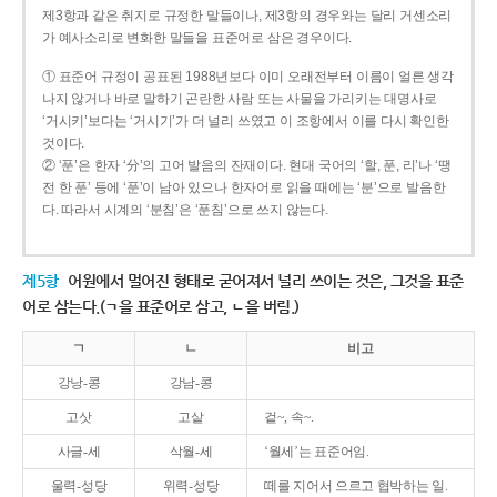
제3항과 같은 취지로 규정한 말들이나, 제3항의 경우와는 달리 거센소리
가 예사소리로 변화한 말들을 표준어로 삼은 경우이다.
① 표준어 규정이 공표된 1988년보다 이미 오래전부터 이름이 얼른 생각
나지 않거나 바로 말하기 곤란한 사람 또는 사물을 가리키는 대명사로
‘거시키’보다는 ‘거시기’가 더 널리 쓰였고 이 조항에서 이를 다시 확인한
것이다.
② ‘푼’은 한자 ‘分’의 고어 발음의 잔재이다. 현대 국어의 ‘할, 푼, 리’나 ‘땡
전 한 푼’ 등에 ‘푼’이 남아 있으나 한자어로 읽을 때에는 ‘분’으로 발음한
다. 따라서 시계의 ‘분침’은 ‘푼침’으로 쓰지 않는다.
제5항
어원에서 멀어진 형태로 굳어져서 널리 쓰이는 것은, 그것을 표준
어로 삼는다.(ㄱ을 표준어로 삼고, ㄴ을 버림.)
ㄱ
ㄴ
비고
강낭-콩
강남-콩
고삿
고샅
겉~, 속~.
사글-세
삭월-세
‘월세’는 표준어임.
울력-성당
위력-성당
떼를 지어서 으르고 협박하는 일.