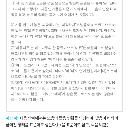
ㅘ, ㅝ’ 등의 원순 모음을 평순 모음으로 발음하는 일은 더 흔히 일어난다.
그러나 이 조항에서 다룬 단어들은 표준어 지역에서도 모음의 단순화 과
정을 겪고, 애초의 형태는 들어 보기 어렵게 된 것들이다.
① 사용 빈도가 높은 ‘괴퍅하다’는 ‘괴팍하다’로 발음이 바뀌었으므로 바
뀐 발음 ‘팍’을 인정하였다. 그러나 사용 빈도가 낮은 ‘강퍅하다, 퍅하다,
퍅성’ 등에서의 ‘퍅’은 ‘팍’으로 발음되지 않으므로 ‘퍅’이 아직도 표준어
형이다.
② ‘미류나무’는 버드나무의 한 종류이므로 ‘미류’는 어원적으로 분명히
버드나무의 의미를 담고 있는 ‘미류(美柳)’인데 이제 ‘미류’라고 발음하는
경우가 거의 없기 때문에 ‘미루나무’를 표준어로 삼았다.
③ ‘여느’도 원래 ‘여늬’였으나 이중 모음 ‘ㅢ’가 단모음 ‘ㅡ’로 변하였으므
로 ‘여느’를 표준어로 삼았다. ‘늬나노’의 ‘늬’도 언어 현실에서 [니]로 소리
나므로 ‘니나노’를 표준어로 삼는다.
④ ‘으례’ 역시 원래 ‘의례(依例)’에서 ‘으례’가 되었던 것인데 ‘례’의 발음
이 ‘레’로 바뀌었으므로 ‘으레’를 표준어로 삼았다. 한편 부사 ‘으레’에 다
시 ‘-이/-히’가 붙은 ‘으레이, 으레히’가 같은 뜻으로 쓰이는 일이 많은데,
이는 인정하지 않는다.
제11항
다음 단어에서는 모음의 발음 변화를 인정하여, 발음이 바뀌어
굳어진 형태를 표준어로 삼는다.(ㄱ을 표준어로 삼고, ㄴ을 버림.)