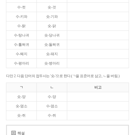
수-컷
숫-것
수-키와
숫-기와
수-탉
숫-닭
수-탕나귀
숫-당나귀
수-톨쩌귀
숫-돌쩌귀
수-퇘지
숫-돼지
수-평아리
숫-병아리
다만 2. 다음 단어의 접두사는 '숫-'으로 한다.(ㄱ을 표준어로 삼고, ㄴ을 버림.)
ㄱ
ㄴ
비고
숫-양
수-양
숫-염소
수-염소
숫-쥐
수-쥐
해설