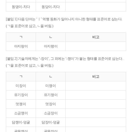
동댕이-치다
동당이-치다
[붙임 1] 다음 단어는 ‘ㅣ’ 역행 동화가 일어나지 아니한 형태를 표준어로 삼는다.
(ㄱ을 표준어로 삼고, ㄴ을 버림.)
ㄱ
ㄴ
비고
아지랑이
아지랭이
[붙임 2] 기술자에게는 ‘-장이’, 그 외에는 ‘-쟁이’가 붙는 형태를 표준어로 삼는다.
(ㄱ을 표준어로 삼고, ㄴ을 버림.)
ㄱ
ㄴ
비고
미장이
미쟁이
유기장이
유기쟁이
멋쟁이
멋장이
소금쟁이
소금장이
담쟁이-덩굴
담장이-덩굴
골목쟁이
골목장이