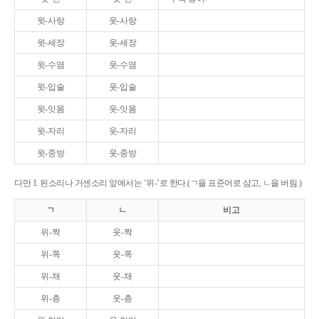
윗-사랑
웃-사랑
윗-세장
웃-세장
윗-수염
웃-수염
윗-입술
웃-입술
윗-잇몸
웃-잇몸
윗-자리
웃-자리
윗-중방
웃-중방
다만 1. 된소리나 거센소리 앞에서는 ‘위-’로 한다.(ㄱ을 표준어로 삼고, ㄴ을 버림.)
ㄱ
ㄴ
비고
위-짝
웃-짝
위-쪽
웃-쪽
위-채
웃-채
위-층
웃-층