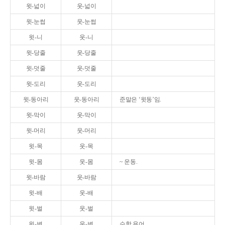
윗-넓이
웃-넓이
윗-눈썹
웃-눈썹
윗-니
웃-니
윗-당줄
웃-당줄
윗-덧줄
웃-덧줄
윗-도리
웃-도리
윗-동아리
웃-동아리
준말은 ‘윗동’임.
윗-막이
웃-막이
윗-머리
웃-머리
윗-목
웃-목
윗-몸
웃-몸
~ 운동.
윗-바람
웃-바람
윗-배
웃-배
윗-벌
웃-벌
윗-변
웃-변
수학 용어.