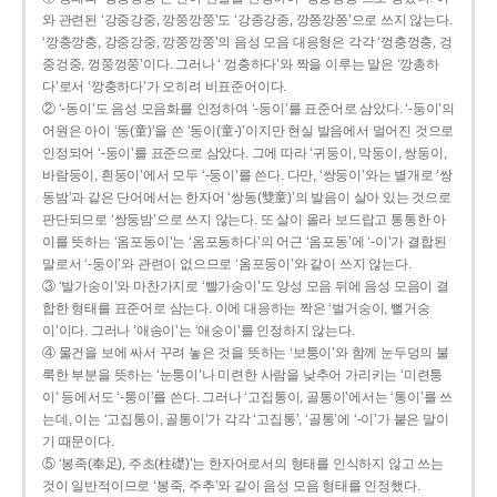
와 관련된 ‘강중강중, 깡쭝깡쭝’도 ‘강종강종, 깡쫑깡쫑’으로 쓰지 않는다.
‘깡충깡충, 강중강중, 깡쭝깡쭝’의 음성 모음 대응형은 각각 ‘껑충껑충, 겅
중겅중, 껑쭝껑쭝’이다. 그러나 ‘ 껑충하다’와 짝을 이루는 말은 ‘깡총하
다’로서 ‘깡충하다’가 오히려 비표준어이다.
② ‘-동이’도 음성 모음화를 인정하여 ‘-둥이’를 표준어로 삼았다. ‘-둥이’의
어원은 아이 ‘동(童)’을 쓴 ‘동이(童-)’이지만 현실 발음에서 멀어진 것으로
인정되어 ‘-둥이’를 표준으로 삼았다. 그에 따라 ‘귀둥이, 막둥이, 쌍둥이,
바람둥이, 흰둥이’에서 모두 ‘-둥이’를 쓴다. 다만, ‘쌍둥이’와는 별개로 ‘쌍
동밤’과 같은 단어에서는 한자어 ‘쌍동(雙童)’의 발음이 살아 있는 것으로
판단되므로 ‘쌍둥밤’으로 쓰지 않는다. 또 살이 올라 보드랍고 통통한 아
이를 뜻하는 ‘옴포동이’는 ‘옴포동하다’의 어근 ‘옴포동’에 ‘-이’가 결합된
말로서 ‘-둥이’와 관련이 없으므로 ‘옴포둥이’와 같이 쓰지 않는다.
③ ‘발가숭이’와 마찬가지로 ‘빨가숭이’도 양성 모음 뒤에 음성 모음이 결
합한 형태를 표준어로 삼는다. 이에 대응하는 짝은 ‘벌거숭이, 뻘거숭
이’이다. 그러나 ‘애송이’는 ‘애숭이’를 인정하지 않는다.
④ 물건을 보에 싸서 꾸려 놓은 것을 뜻하는 ‘보퉁이’와 함께 눈두덩의 불
룩한 부분을 뜻하는 ‘눈퉁이’나 미련한 사람을 낮추어 가리키는 ‘미련퉁
이’ 등에서도 ‘-퉁이’를 쓴다. 그러나 ‘고집통이, 골통이’에서는 ‘통이’를 쓰
는데, 이는 ‘고집통이, 골통이’가 각각 ‘고집통’, ‘골통’에 ‘-이’가 붙은 말이
기 때문이다.
⑤ ‘봉족(奉足), 주초(柱礎)’는 한자어로서의 형태를 인식하지 않고 쓰는
것이 일반적이므로 ‘봉죽, 주추’와 같이 음성 모음 형태를 인정했다.