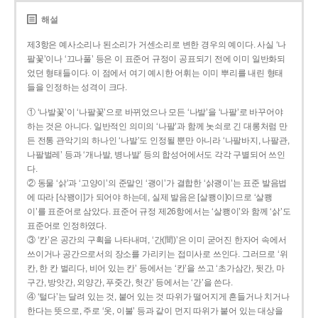
해설
제3항은 예사소리나 된소리가 거센소리로 변한 경우의 예이다. 사실 ‘나
팔꽃’이나 ‘끄나풀’ 등은 이 표준어 규정이 공표되기 전에 이미 일반화되
었던 형태들이다. 이 점에서 여기 예시한 어휘는 이미 뿌리를 내린 형태
들을 인정하는 성격이 크다.
① ‘나발꽃’이 ‘나팔꽃’으로 바뀌었으나 모든 ‘나발’을 ‘나팔’로 바꾸어야
하는 것은 아니다. 일반적인 의미의 ‘나팔’과 함께 놋쇠로 긴 대롱처럼 만
든 전통 관악기의 하나인 ‘나발’도 인정될 뿐만 아니라 ‘나팔바지, 나팔관,
나팔벌레’ 등과 ‘개나발, 병나발’ 등의 합성어에서도 각각 구별되어 쓰인
다.
② 동물 ‘삵’과 ‘고양이’의 준말인 ‘괭이’가 결합한 ‘삵괭이’는 표준 발음법
에 따라 [삭꽹이]가 되어야 하는데, 실제 발음은 [살쾡이]이므로 ‘살쾡
이’를 표준어로 삼았다. 표준어 규정 제26항에서는 ‘살쾡이’와 함께 ‘삵’도
표준어로 인정하였다.
③ ‘칸’은 공간의 구획을 나타내며, ‘간(間)’은 이미 굳어진 한자어 속에서
쓰이거나 공간으로서의 장소를 가리키는 접미사로 쓰인다. 그러므로 ‘위
칸, 한 칸 벌리다, 비어 있는 칸’ 등에서는 ‘칸’을 쓰고 ‘초가삼간, 뒷간, 마
구간, 방앗간, 외양간, 푸줏간, 헛간’ 등에서는 ‘간’을 쓴다.
④ ‘털다’는 달려 있는 것, 붙어 있는 것 따위가 떨어지게 흔들거나 치거나
한다는 뜻으로, 주로 ‘옷, 이불’ 등과 같이 먼지 따위가 붙어 있는 대상을