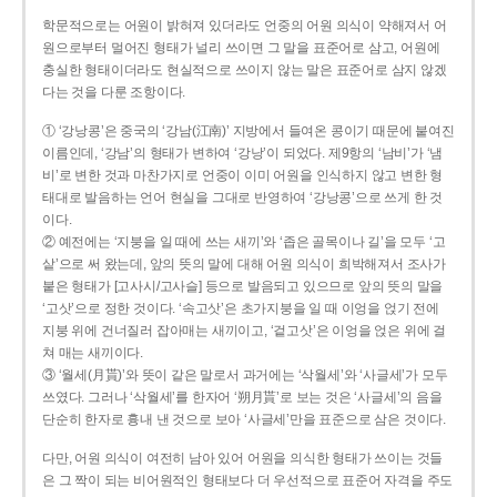
학문적으로는 어원이 밝혀져 있더라도 언중의 어원 의식이 약해져서 어
원으로부터 멀어진 형태가 널리 쓰이면 그 말을 표준어로 삼고, 어원에
충실한 형태이더라도 현실적으로 쓰이지 않는 말은 표준어로 삼지 않겠
다는 것을 다룬 조항이다.
① ‘강낭콩’은 중국의 ‘강남(江南)’ 지방에서 들여온 콩이기 때문에 붙여진
이름인데, ‘강남’의 형태가 변하여 ‘강낭’이 되었다. 제9항의 ‘남비’가 ‘냄
비’로 변한 것과 마찬가지로 언중이 이미 어원을 인식하지 않고 변한 형
태대로 발음하는 언어 현실을 그대로 반영하여 ‘강낭콩’으로 쓰게 한 것
이다.
② 예전에는 ‘지붕을 일 때에 쓰는 새끼’와 ‘좁은 골목이나 길’을 모두 ‘고
샅’으로 써 왔는데, 앞의 뜻의 말에 대해 어원 의식이 희박해져서 조사가
붙은 형태가 [고사시/고사슬] 등으로 발음되고 있으므로 앞의 뜻의 말을
‘고삿’으로 정한 것이다. ‘속고삿’은 초가지붕을 일 때 이엉을 얹기 전에
지붕 위에 건너질러 잡아매는 새끼이고, ‘겉고삿’은 이엉을 얹은 위에 걸
쳐 매는 새끼이다.
③ ‘월세(月貰)’와 뜻이 같은 말로서 과거에는 ‘삭월세’와 ‘사글세’가 모두
쓰였다. 그러나 ‘삭월세’를 한자어 ‘朔月貰’로 보는 것은 ‘사글세’의 음을
단순히 한자로 흉내 낸 것으로 보아 ‘사글세’만을 표준으로 삼은 것이다.
다만, 어원 의식이 여전히 남아 있어 어원을 의식한 형태가 쓰이는 것들
은 그 짝이 되는 비어원적인 형태보다 더 우선적으로 표준어 자격을 주도