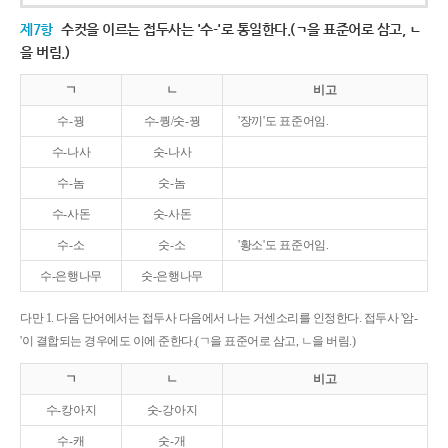
제7항
수컷을 이르는 접두사는 '수-'로 통일한다.(ㄱ을 표준어로 삼고, ㄴ
을 버림.)
ㄱ
ㄴ
비고
수-꿩
수-퀑/숫-꿩
'장끼'도 표준어임.
수-나사
숫-나사
수-놈
숫-놈
수-사돈
숫-사돈
수-소
숫-소
'황소'도 표준어임.
수-은행나무
숫-은행나무
다만 1. 다음 단어에서는 접두사 다음에서 나는 거센소리를 인정한다. 접두사 '암-
'이 결합되는 경우에도 이에 준한다.(ㄱ을 표준어로 삼고, ㄴ을 버림.)
ㄱ
ㄴ
비고
수-캉아지
숫-강아지
수-캐
숫-개