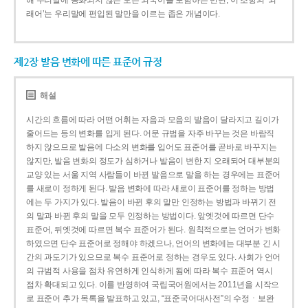
해 우리말에 동화되지 않은 모든 외국어를 포함하는 반면, 이 조항의 ‘외
래어’는 우리말에 편입된 말만을 이르는 좁은 개념이다.
제2장 발음 변화에 따른 표준어 규정
해설
시간의 흐름에 따라 어떤 어휘는 자음과 모음의 발음이 달라지고 길이가
줄어드는 등의 변화를 입게 된다. 어문 규범을 자주 바꾸는 것은 바람직
하지 않으므로 발음에 다소의 변화를 입어도 표준어를 곧바로 바꾸지는
않지만, 발음 변화의 정도가 심하거나 발음이 변한 지 오래되어 대부분의
교양 있는 서울 지역 사람들이 바뀐 발음으로 말을 하는 경우에는 표준어
를 새로이 정하게 된다. 발음 변화에 따라 새로이 표준어를 정하는 방법
에는 두 가지가 있다. 발음이 바뀐 후의 말만 인정하는 방법과 바뀌기 전
의 말과 바뀐 후의 말을 모두 인정하는 방법이다. 앞엣것에 따르면 단수
표준어, 뒤엣것에 따르면 복수 표준어가 된다. 원칙적으로는 언어가 변화
하였으면 단수 표준어로 정해야 하겠으나, 언어의 변화에는 대부분 긴 시
간의 과도기가 있으므로 복수 표준어로 정하는 경우도 있다. 사회가 언어
의 규범적 사용을 점차 유연하게 인식하게 됨에 따라 복수 표준어 역시
점차 확대되고 있다. 이를 반영하여 국립국어원에서는 2011년을 시작으
로 표준어 추가 목록을 발표하고 있고, “표준국어대사전”의 수정ㆍ보완