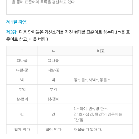
을 통해 표준어의 목록을 갱신하고 있다.
제1절 자음
제3항
다음 단어들은 거센소리를 가진 형태를 표준어로 삼는다.(ㄱ을 표
준어로 삼고, ㄴ을 버림.)
ㄱ
ㄴ
비고
끄나풀
끄나불
나팔-꽃
나발-꽃
녘
녁
동~, 들~, 새벽~, 동틀 ~.
부엌
부억
살-쾡이
삵-괭이
1. ~막이, 빈~, 방 한 ~.
칸
간
2. ‘초가삼간, 윗간’의 경우에는
‘간’임.
털어-먹다
떨어-먹다
재물을 다 없애다.