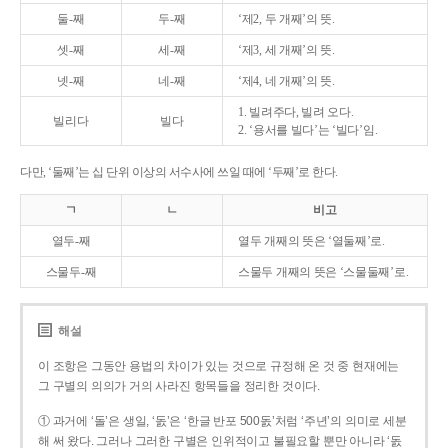
둘-째
두-째
‘제2, 두 개째’의 뜻.
셋-째
세-째
‘제3, 세 개째’의 뜻.
넷-째
네-째
‘제4, 네 개째’의 뜻.
1. 빌려주다, 빌려 오다.
빌리다
빌다
2. ‘용서를 빌다’는 ‘빌다’임.
다만, ‘둘째’는 십 단위 이상의 서수사에 쓰일 때에 ‘두째’로 한다.
ㄱ
ㄴ
비고
열두-째
열두 개째의 뜻은 ‘열둘째’로.
스물두-째
스물두 개째의 뜻은 ‘스물둘째’로.
해설
이 조항은 그동안 용법의 차이가 있는 것으로 규정해 온 것 중 현재에는
그 구별의 의의가 거의 사라진 항목들을 정리한 것이다.
① 과거에 ‘돌’은 생일, ‘돐’은 ‘한글 반포 500돐’처럼 ‘주년’의 의미로 세분
해 써 왔다. 그러나 그러한 구별은 인위적이고 불필요할 뿐만 아니라 ‘돐