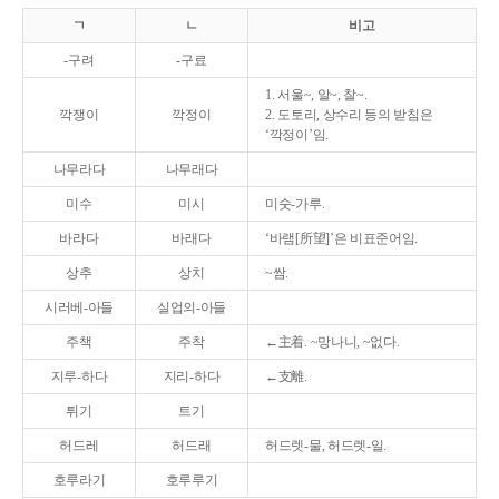
ㄱ
ㄴ
비고
-구려
-구료
1. 서울~, 알~, 찰~.
깍쟁이
깍정이
2. 도토리, 상수리 등의 받침은
‘깍정이’임.
나무라다
나무래다
미수
미시
미숫-가루.
바라다
바래다
‘바램[所望]’은 비표준어임.
상추
상치
~쌈.
시러베-아들
실업의-아들
주책
주착
←主着. ~망나니, ~없다.
지루-하다
지리-하다
←支離.
튀기
트기
허드레
허드래
허드렛-물, 허드렛-일.
호루라기
호루루기