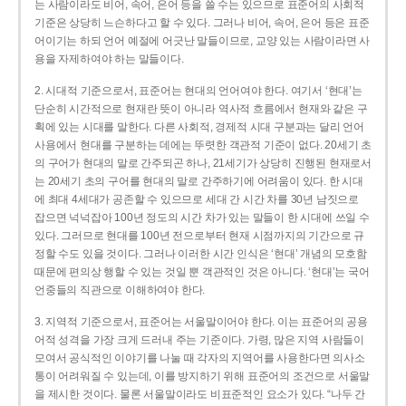
는 사람이라도 비어, 속어, 은어 등을 쓸 수는 있으므로 표준어의 사회적
기준은 상당히 느슨하다고 할 수 있다. 그러나 비어, 속어, 은어 등은 표준
어이기는 하되 언어 예절에 어긋난 말들이므로, 교양 있는 사람이라면 사
용을 자제하여야 하는 말들이다.
2. 시대적 기준으로서, 표준어는 현대의 언어여야 한다. 여기서 ‘현대’는
단순히 시간적으로 현재란 뜻이 아니라 역사적 흐름에서 현재와 같은 구
획에 있는 시대를 말한다. 다른 사회적, 경제적 시대 구분과는 달리 언어
사용에서 현대를 구분하는 데에는 뚜렷한 객관적 기준이 없다. 20세기 초
의 구어가 현대의 말로 간주되곤 하나, 21세기가 상당히 진행된 현재로서
는 20세기 초의 구어를 현대의 말로 간주하기에 어려움이 있다. 한 시대
에 최대 4세대가 공존할 수 있으므로 세대 간 시간 차를 30년 남짓으로
잡으면 넉넉잡아 100년 정도의 시간 차가 있는 말들이 한 시대에 쓰일 수
있다. 그러므로 현대를 100년 전으로부터 현재 시점까지의 기간으로 규
정할 수도 있을 것이다. 그러나 이러한 시간 인식은 ‘현대’ 개념의 모호함
때문에 편의상 행할 수 있는 것일 뿐 객관적인 것은 아니다. ‘현대’는 국어
언중들의 직관으로 이해하여야 한다.
3. 지역적 기준으로서, 표준어는 서울말이어야 한다. 이는 표준어의 공용
어적 성격을 가장 크게 드러내 주는 기준이다. 가령, 많은 지역 사람들이
모여서 공식적인 이야기를 나눌 때 각자의 지역어를 사용한다면 의사소
통이 어려워질 수 있는데, 이를 방지하기 위해 표준어의 조건으로 서울말
을 제시한 것이다. 물론 서울말이라도 비표준적인 요소가 있다. “나두 간