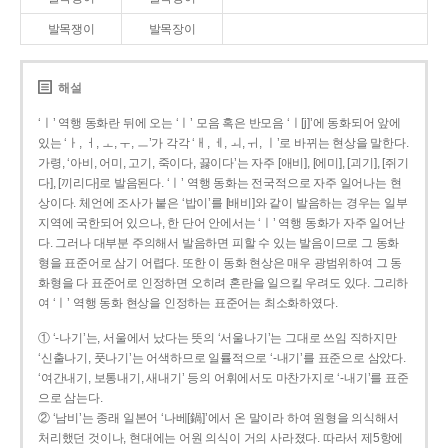
발목쟁이
발목장이
해설
‘ㅣ’ 역행 동화란 뒤에 오는 ‘ㅣ’ 모음 혹은 반모음 ‘ㅣ[j]’에 동화되어 앞에
있는 ‘ㅏ, ㅓ, ㅗ, ㅜ, ㅡ’가 각각 ‘ㅐ, ㅔ, ㅚ, ㅟ, ㅣ’로 바뀌는 현상을 말한다.
가령, ‘아비, 어미, 고기, 죽이다, 끓이다’는 자주 [애비], [에미], [괴기], [쥐기
다], [끼리다]로 발음된다. ‘ㅣ’ 역행 동화는 전국적으로 자주 일어나는 현
상이다. 체언에 조사가 붙은 ‘밥이’를 [배비]와 같이 발음하는 경우는 일부
지역에 국한되어 있으나, 한 단어 안에서는 ‘ㅣ’ 역행 동화가 자주 일어난
다. 그러나 대부분 주의해서 발음하면 피할 수 있는 발음이므로 그 동화
형을 표준어로 삼기 어렵다. 또한 이 동화 현상은 매우 광범위하여 그 동
화형을 다 표준어로 인정하면 오히려 혼란을 일으킬 우려도 있다. 그리하
여 ‘ㅣ’ 역행 동화 현상을 인정하는 표준어는 최소화하였다.
① ‘-나기’는, 서울에서 났다는 뜻의 ‘서울나기’는 그대로 쓰임 직하지만
‘신출나기, 풋나기’는 어색하므로 일률적으로 ‘-내기’를 표준으로 삼았다.
‘여간내기, 보통내기, 새내기’ 등의 어휘에서도 마찬가지로 ‘-내기’를 표준
으로 삼는다.
② ‘남비’는 종래 일본어 ‘나베[鍋]’에서 온 말이라 하여 원형을 의식해서
처리했던 것이나, 현대에는 어원 의식이 거의 사라졌다. 따라서 제5항에