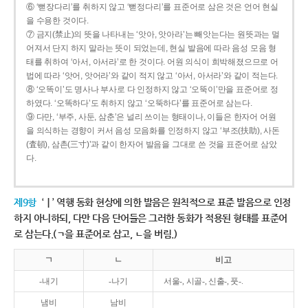
⑥ ‘뻗장다리’를 취하지 않고 ‘뻗정다리’를 표준어로 삼은 것은 언어 현실
을 수용한 것이다.
⑦ 금지(禁止)의 뜻을 나타내는 ‘앗아, 앗아라’는 빼앗는다는 원뜻과는 멀
어져서 단지 하지 말라는 뜻이 되었는데, 현실 발음에 따라 음성 모음 형
태를 취하여 ‘아서, 아서라’로 한 것이다. 어원 의식이 희박해졌으므로 어
법에 따라 ‘앗어, 앗어라’와 같이 적지 않고 ‘아서, 아서라’와 같이 적는다.
⑧ ‘오똑이’도 명사나 부사로 다 인정하지 않고 ‘오뚝이’만을 표준어로 정
하였다. ‘오똑하다’도 취하지 않고 ‘오뚝하다’를 표준어로 삼는다.
⑨ 다만, ‘부주, 사둔, 삼춘’은 널리 쓰이는 형태이나, 이들은 한자어 어원
을 의식하는 경향이 커서 음성 모음화를 인정하지 않고 ‘부조(扶助), 사돈
(査頓), 삼촌(三寸)’과 같이 한자어 발음을 그대로 쓴 것을 표준어로 삼았
다.
제9항
‘ㅣ’ 역행 동화 현상에 의한 발음은 원칙적으로 표준 발음으로 인정
하지 아니하되, 다만 다음 단어들은 그러한 동화가 적용된 형태를 표준어
로 삼는다.(ㄱ을 표준어로 삼고, ㄴ을 버림.)
ㄱ
ㄴ
비고
-내기
-나기
서울-, 시골-, 신출-, 풋-.
냄비
남비