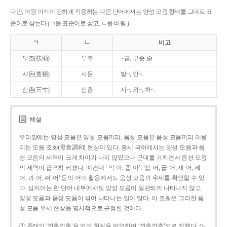
다만, 어원 의식이 강하게 작용하는 다음 단어에서는 양성 모음 형태를 그대로 표
준어로 삼는다.(ㄱ을 표준어로 삼고, ㄴ을 버림.)
ㄱ
ㄴ
비고
부조(扶助)
부주
~금, 부좃-술.
사돈(査頓)
사둔
밭~, 안~.
삼촌(三寸)
삼춘
시~, 외~, 처~.
해설
우리말에는 양성 모음은 양성 모음끼리, 음성 모음은 음성 모음끼리 어울
리는 모음 조화(母音調和) 현상이 있다. 중세 국어에서는 양성 모음과 음
성 모음의 세력이 크게 차이가 나지 않았으나 근대를 거치면서 음성 모음
의 세력이 급격히 커졌다. 예컨대 ‘ 막-아, 좁-아’, ‘접-어, 굽-어, 재-어, 세-
어, 괴-어, 쥐-어’ 등의 어미 활용에서도 음성 모음의 우세를 확인할 수 있
다. 심지어는 한 단어 내부에서도 양성 모음이 일관되게 나타나지 않고
양성 모음과 음성 모음이 섞여 나타나는 일이 많다. 이 조항은 그러한 음
성 모음 우세 현상을 명시적으로 규정한 것이다.
① 종래의 ‘깡총깡총’은 언어 현실을 반영하여 ‘깡충깡충’으로 정했다. 이