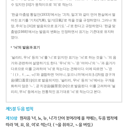
수 있지만 [의]가 원칙이므로 ‘의’로 적는다.
‘한글 마춤법 통일안(1933)’에서는 ‘긔챠, 일긔’와 같이 언어 현실에서 멀
어진 표기를 ‘기차(汽車), 일기(日氣)’로 적을 것을 규정하였다. 그러나 ‘희
망, 주의’는 [의]로 발음되므로 표기도 ‘ㅢ’로 한다고 규정하였다. ‘한글 맞
춤법(1988)’에서는 발음의 변화는 인정하면서 표기는 기존대로 유지하
였다.
‘늬’의 발음과 표기
‘늴리리, 무늬’ 등의 ‘늬’를 ‘니’로 읽지만 표기는 ‘늬’로 하는 것을 ‘ㄴ’의 음
가와 관련하여 설명하기도 한다. ‘무늬’의 ‘ㄴ’은 ‘어머니’의 ‘ㄴ’과 음가가
다르므로 이를 고려하여 ‘늬’로 적는다는 견해이다. 이에 따르면 ‘ㄴ’은
‘ㅣ(ㅑ, ㅕ, ㅛ, ㅠ)’와 결합하면 ‘어머니, 읽으니까’에서의 [니]처럼 경구개
음(硬口蓋音) [ɲ]으로 발음되지만, ‘늴리리, 무늬’ 등의 ‘늬’에서는 구개음
화하지 않은 ‘ㄴ’, 곧 치경음(齒莖音) [n]으로 발음된다. 이를 고려하여 ‘늴
리리, 무늬’ 등에서는 전통적인 표기대로 ‘늬’로 적는다고 본다.
제5절 두음 법칙
제10항
한자음 ‘녀, 뇨, 뉴, 니’가 단어 첫머리에 올 적에는, 두음 법칙에
따라 ‘여, 요, 유, 이’로 적는다. (ㄱ을 취하고, ㄴ을 버림.)