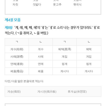
자칫
짓밟다
풋고추
햇곡식
제4절 모음
제8항
‘계, 례, 몌, 폐, 혜’의 ‘ㅖ’는 ‘ㅔ’로 소리 나는 경우가 있더라도 ‘ㅖ’로
적는다. (ㄱ을 취하고, ㄴ을 버림.)
ㄱ
ㄴ
ㄱ
ㄴ
계수(桂樹)
게수
혜택(惠澤)
헤택
사례(謝禮)
사레
계집
게집
연몌(連袂)
연메
핑계
핑게
폐품(廢品)
페품
계시다
게시다
다만, 다음 말은 본음대로 적는다.
게송(偈頌)
게시판(揭示板)
휴게실(休憩室)