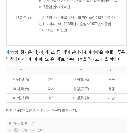
상 구분한 일 년 동안의 기간. 또는 앞의 말에 해당하는 그
해. ¶ 졸업 연도/제작 연도.
년도(年度)
「의존명사」((해를 뜻하는 말 뒤에 쓰여)) 일정한 기간
단위로서의 그해. ¶ 1985년도 출생자/1970년도 졸업
식/1990년도 예산안.
제11항
한자음 ‘랴, 려, 례, 료, 류, 리’가 단어의 첫머리에 올 적에는, 두음
법칙에 따라 ‘야, 여, 예, 요, 유, 이’로 적는다.(ㄱ을 취하고, ㄴ을 버림.)
ㄱ
ㄴ
ㄱ
ㄴ
양심(良心)
량심
용궁(龍宮)
룡궁
역사(歷史)
력사
유행(流行)
류행
예의(禮儀)
례의
이발(理髮)
리발
다만, 다음과 같은 의존 명사는 본음대로 적는다.
리(里): 몇 리냐?
리(理): 그럴 리가 없다.