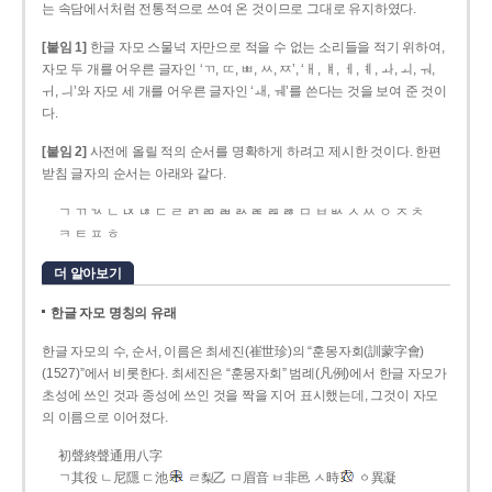
는 속담에서처럼 전통적으로 쓰여 온 것이므로 그대로 유지하였다.
[붙임 1]
한글 자모 스물넉 자만으로 적을 수 없는 소리들을 적기 위하여,
자모 두 개를 어우른 글자인 ‘ㄲ, ㄸ, ㅃ, ㅆ, ㅉ’, ‘ㅐ, ㅒ, ㅔ, ㅖ, ㅘ, ㅚ, ㅝ,
ㅟ, ㅢ’와 자모 세 개를 어우른 글자인 ‘ㅙ, ㅞ’를 쓴다는 것을 보여 준 것이
다.
[붙임 2]
사전에 올릴 적의 순서를 명확하게 하려고 제시한 것이다. 한편
받침 글자의 순서는 아래와 같다.
ㄱ ㄲ ㄳ ㄴ ㄵ ㄶ ㄷ ㄹ ㄺ ㄻ ㄼ ㄽ ㄾ ㄿ ㅀ ㅁ ㅂ ㅄ ㅅ ㅆ ㅇ ㅈ ㅊ
ㅋ ㅌ ㅍ ㅎ
더 알아보기
한글 자모 명칭의 유래
한글 자모의 수, 순서, 이름은 최세진(崔世珍)의 “훈몽자회(訓蒙字會)
(1527)”에서 비롯한다. 최세진은 “훈몽자회” 범례(凡例)에서 한글 자모가
초성에 쓰인 것과 종성에 쓰인 것을 짝을 지어 표시했는데, 그것이 자모
의 이름으로 이어졌다.
初聲終聲通用八字
ㄱ其役 ㄴ尼隱 ㄷ池
ㄹ梨乙 ㅁ眉音 ㅂ非邑 ㅅ時
ㆁ異凝