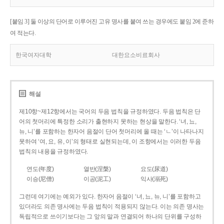
[붙임 3] 둘 이상의 단어로 이루어진 고유 명사를 붙여 쓰는 경우에도 붙임 2에 준하
여 적는다.
한국여자대학
대한요소비료회사
해설
제10항~제12항에서는 국어의 두음 법칙을 규정하였다. 두음 법칙은 단
어의 첫머리에 특정한 소리가 출현하지 못하는 현상을 말한다. ‘녀, 뇨,
뉴, 니’를 포함하는 한자어 음절이 단어 첫머리에 올 때는 ‘ㄴ’이 나타나지
못하여 ‘여, 요, 유, 이’의 형태로 실현되는데, 이 조항에서는 이러한 두음
법칙의 내용을 규정하였다.
연도(年度)
열반(涅槃)
요도(尿道)
이승(尼僧)
이공(泥工)
익사(溺死)
그런데 여기에는 예외가 있다. 한자어 음절이 ‘녀, 뇨, 뉴, 니’를 포함하고
있더라도 의존 명사에는 두음 법칙이 적용되지 않는다. 이는 의존 명사는
독립적으로 쓰이기보다는 그 앞의 말과 연결되어 하나의 단위를 구성하