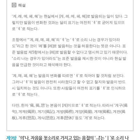
해설
‘계, 례, 몌, 폐, 혜’는 현실에서 [게, 레, 메, 페, 헤]로 발음되는 일이 있다. 그
렇지만 발음이 변화한 것과는 달리 표기는 여전히 ‘ㅖ’로 굳어져 있으므
로 ‘ㅖ’로 적는다.
조항에서 “‘계, 례, 몌, 폐, 혜’의 ‘ㅖ’는 ‘ㅔ’로 소리 나는 경우가 있더라
도”라고 한 것이 ‘례’를 [레]로 발음하는 것을 허용한다는 뜻은 아니다. 표
준 발음법 제5항에서는 [레]로 발음할 수 없다고 명시하고 있기 때문이다.
“소리 나는 경우가 있더라도”는 표준 발음을 제시한 것이 아니라 현실 발
음을 언급한 것이라고 해석해야 한다.
‘계, 몌, 폐, 혜’는 발음의 변화를 따르면 ‘ㅔ’로 적어야 할 것처럼 보인다.
그러나 ‘ㅖ’의 발음이 완전히 사라졌다고 할 수 없고 철자와 발음이 반드
시 일치하는 것도 아니다. 또한 사람들이 여전히 표기를 ‘ㅖ’로 인식하므
로 ‘ㅖ’로 적는다.
다만, 한자 ‘偈, 揭, 憩’는 본음이 [게]이므로 ‘ㅔ’로 적는다. 따라서 ‘게구(偈
句), 게제(偈諦), 게기(揭記), 게방(揭榜), 게양(揭揚), 게재(揭載), 게판(揭
板), 게류(憩流), 게식(憩息), 게휴(憩休)’ 등도 ‘게’로 적는다.
제9항
‘의’나, 자음을 첫소리로 가지고 있는 음절의 ‘ㅢ’는 ‘ㅣ’로 소리 나