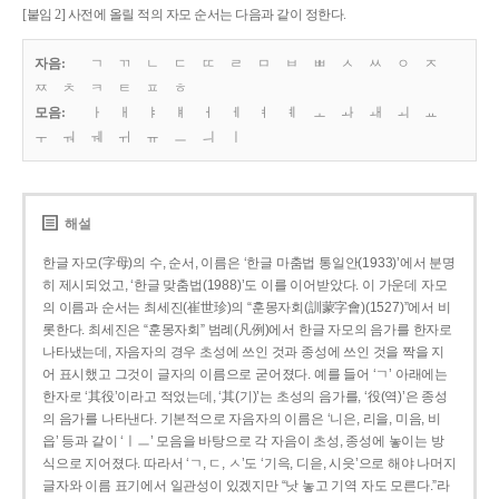
[붙임 2] 사전에 올릴 적의 자모 순서는 다음과 같이 정한다.
자음:
ㄱ
ㄲ
ㄴ
ㄷ
ㄸ
ㄹ
ㅁ
ㅂ
ㅃ
ㅅ
ㅆ
ㅇ
ㅈ
ㅉ
ㅊ
ㅋ
ㅌ
ㅍ
ㅎ
모음:
ㅏ
ㅐ
ㅑ
ㅒ
ㅓ
ㅔ
ㅕ
ㅖ
ㅗ
ㅘ
ㅙ
ㅚ
ㅛ
ㅜ
ㅝ
ㅞ
ㅟ
ㅠ
ㅡ
ㅢ
ㅣ
해설
한글 자모(字母)의 수, 순서, 이름은 ‘한글 마춤법 통일안(1933)’에서 분명
히 제시되었고, ‘한글 맞춤법(1988)’도 이를 이어받았다. 이 가운데 자모
의 이름과 순서는 최세진(崔世珍)의 “훈몽자회(訓蒙字會)(1527)”에서 비
롯한다. 최세진은 “훈몽자회” 범례(凡例)에서 한글 자모의 음가를 한자로
나타냈는데, 자음자의 경우 초성에 쓰인 것과 종성에 쓰인 것을 짝을 지
어 표시했고 그것이 글자의 이름으로 굳어졌다. 예를 들어 ‘ㄱ’ 아래에는
한자로 ‘其役’이라고 적었는데, ‘其(기)’는 초성의 음가를, ‘役(역)’은 종성
의 음가를 나타낸다. 기본적으로 자음자의 이름은 ‘니은, 리을, 미음, 비
읍’ 등과 같이 ‘ㅣㅡ’ 모음을 바탕으로 각 자음이 초성, 종성에 놓이는 방
식으로 지어졌다. 따라서 ‘ㄱ, ㄷ, ㅅ’도 ‘기윽, 디읃, 시읏’으로 해야 나머지
글자와 이름 표기에서 일관성이 있겠지만 “낫 놓고 기역 자도 모른다.”라