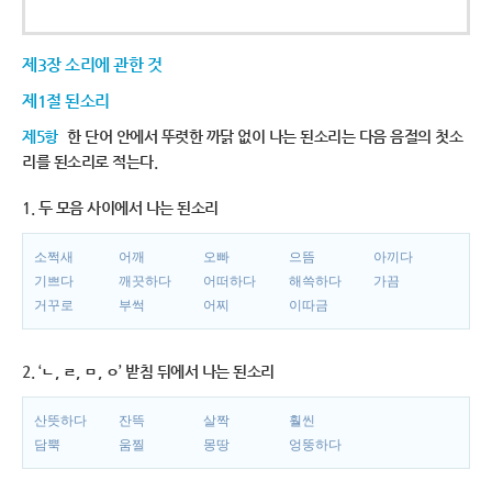
제3장 소리에 관한 것
제1절 된소리
제5항
한 단어 안에서 뚜렷한 까닭 없이 나는 된소리는 다음 음절의 첫소
리를 된소리로 적는다.
1. 두 모음 사이에서 나는 된소리
소쩍새
어깨
오빠
으뜸
아끼다
기쁘다
깨끗하다
어떠하다
해쓱하다
가끔
거꾸로
부썩
어찌
이따금
2. ‘ㄴ, ㄹ, ㅁ, ㅇ’ 받침 뒤에서 나는 된소리
산뜻하다
잔뜩
살짝
훨씬
담뿍
움찔
몽땅
엉뚱하다