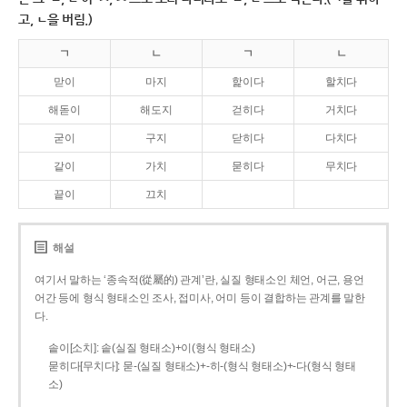
고, ㄴ을 버림.)
ㄱ
ㄴ
ㄱ
ㄴ
맏이
마지
핥이다
할치다
해돋이
해도지
걷히다
거치다
굳이
구지
닫히다
다치다
같이
가치
묻히다
무치다
끝이
끄치
해설
여기서 말하는 ‘종속적(從屬的) 관계’란, 실질 형태소인 체언, 어근, 용언
어간 등에 형식 형태소인 조사, 접미사, 어미 등이 결합하는 관계를 말한
다.
솥이[소치]: 솥(실질 형태소)+이(형식 형태소)
묻히다[무치다]: 묻­-(실질 형태소)+­-히­-(형식 형태소)+-다(형식 형태
소)