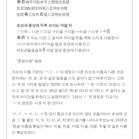
兩字只取本字之釋俚語爲聲
其尼池梨眉非時異八音用於初聲
役隱
乙音邑
凝八音用於終聲
초성과 종성에 두루 쓰이는 여덟 자
ㄱ기역 ㄴ니은 ㄷ디귿 ㄹ리을 ㅁ미음 ㅂ비읍 ㅅ시옷 ㆁ
두 자는 다만 그 글자의 우리말 뜻을 취해 소리로 사용한다.
기니디리미비시
여덟 음은 초성에 사용되고,
역은귿을음읍옷
여덟 음은 종성에 사용된다.
“훈몽자회” 범례
자모의 이름 가운데 ‘ㄱ, ㄷ, ㅅ’의 명칭이 다른 자모의 이름과 다른 것은
한자에는 ‘윽, 읃, 읏’과 같은 발음을 가진 글자가 없기 때문이었다. 그래
서 ‘윽’은 가까운 발음인 ‘役(역)’으로 표시하여 ‘ㄱ’은 ‘기역’이 되었다. 그
리고 ‘읃’과 ‘읏’은 각각 ‘末(귿 말)’과 ‘衣(옷 의)’로 표기하고, 두 글자는 글
자의 의미만을 취한다고 설명하였다. 그래서 ‘ㄷ’의 명칭은 ‘디귿’이,
‘ㅅ’의 명칭은 ‘시옷’이 된 것이다.
‘ㅈ, ㅊ, ㅋ, ㅌ, ㅍ, ㅎ’은 당시 종성으로 쓰이지 않던 것들이어서 초성에 모
음 ‘ㅣ’를 붙인 ‘지, 치, 키, 티, 피, 히’로만 음가를 나타내 주었는데, 1933년
‘한글 마춤법 통일안’에서 ‘지읒, 치읓, 키읔, 티읕, 피읖, 히읗’과 같은 이름
이 확정되었다.