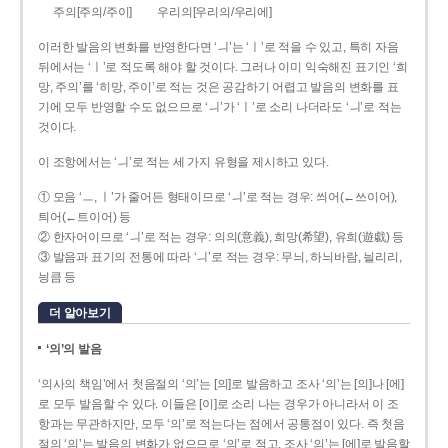
주의[주의/주이]
우리의[우리의/우리에]
이러한 발음의 변화를 반영한다면 ‘ㅢ’는 ‘ㅣ’로 적을 수 있고, 특히 자음
뒤에서는 ‘ㅣ’로 적도록 해야 할 것이다. 그러나 이미 익숙해진 표기인 ‘희
망, 주의’를 ‘히망, 주이’로 적는 것은 공감하기 어렵고 발음의 변화를 표
기에 모두 반영할 수도 없으므로 ‘ㅢ’가 ‘ㅣ’로 소리 나더라도 ‘ㅢ’로 적는
것이다.
이 조항에서는 ‘ㅢ’로 적는 세 가지 유형을 제시하고 있다.
① 모음 ‘ㅡ, ㅣ’가 줄어든 형태이므로 ‘ㅢ’로 적는 경우: 씌어(←쓰이어),
틔어(←트이어) 등
② 한자어이므로 ‘ㅢ’로 적는 경우: 의의(意義), 희망(希望), 유희(遊戱) 등
③ 발음과 표기의 전통에 따라 ‘ㅢ’로 적는 경우: 무늬, 하늬바람, 늴리리,
닁큼 등
더 알아보기
‘의’의 발음
‘의사의 책임’에서 첫음절의 ‘의’는 [의]로 발음하고 조사 ‘의’는 [의]나 [에]
로 모두 발음할 수 있다. 이들은 [이]로 소리 나는 경우가 아니라서 이 조
항과는 무관하지만, 모두 ‘의’로 적는다는 점에서 공통점이 있다. 즉 첫음
절의 ‘의’는 발음의 변화가 없으므로 ‘의’로 적고, 조사 ‘의’는 [에]로 발음할