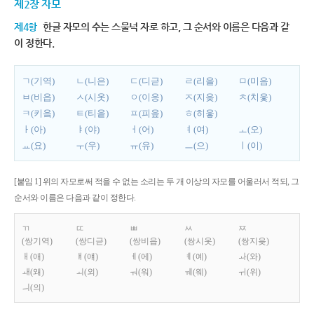
제2장 자모
제4항
한글 자모의 수는 스물넉 자로 하고, 그 순서와 이름은 다음과 같
이 정한다.
ㄱ(기역)
ㄴ(니은)
ㄷ(디귿)
ㄹ(리을)
ㅁ(미음)
ㅂ(비읍)
ㅅ(시옷)
ㅇ(이응)
ㅈ(지읒)
ㅊ(치읓)
ㅋ(키읔)
ㅌ(티읕)
ㅍ(피읖)
ㅎ(히읗)
ㅏ(아)
ㅑ(야)
ㅓ(어)
ㅕ(여)
ㅗ(오)
ㅛ(요)
ㅜ(우)
ㅠ(유)
ㅡ(으)
ㅣ(이)
[붙임 1] 위의 자모로써 적을 수 없는 소리는 두 개 이상의 자모를 어울러서 적되, 그
순서와 이름은 다음과 같이 정한다.
ㄲ
ㄸ
ㅃ
ㅆ
ㅉ
(쌍기역)
(쌍디귿)
(쌍비읍)
(쌍시옷)
(쌍지읒)
ㅐ(애)
ㅒ(얘)
ㅔ(에)
ㅖ(예)
ㅘ(와)
ㅙ(왜)
ㅚ(외)
ㅝ(워)
ㅞ(웨)
ㅟ(위)
ㅢ(의)