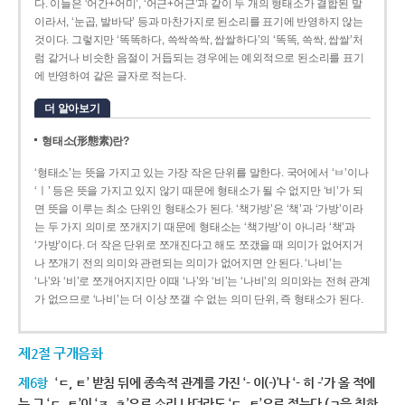
다. 이들은 ‘어간+어미’, ‘어근+어근’과 같이 두 개의 형태소가 결합된 말
이라서, ‘눈곱, 발바닥’ 등과 마찬가지로 된소리를 표기에 반영하지 않는
것이다. 그렇지만 ‘똑똑하다, 쓱싹쓱싹, 쌉쌀하다’의 ‘똑똑, 쓱싹, 쌉쌀’처
럼 같거나 비슷한 음절이 거듭되는 경우에는 예외적으로 된소리를 표기
에 반영하여 같은 글자로 적는다.
더 알아보기
형태소(形態素)란?
‘형태소’는 뜻을 가지고 있는 가장 작은 단위를 말한다. 국어에서 ‘ㅂ’이나
‘ㅣ’ 등은 뜻을 가지고 있지 않기 때문에 형태소가 될 수 없지만 ‘비’가 되
면 뜻을 이루는 최소 단위인 형태소가 된다. ‘책가방’은 ‘책’과 ‘가방’이라
는 두 가지 의미로 쪼개지기 때문에 형태소는 ‘책가방’이 아니라 ‘책’과
‘가방’이다. 더 작은 단위로 쪼개진다고 해도 쪼갰을 때 의미가 없어지거
나 쪼개기 전의 의미와 관련되는 의미가 없어지면 안 된다. ‘나비’는
‘나’와 ‘비’로 쪼개어지지만 이때 ‘나’와 ‘비’는 ‘나비’의 의미와는 전혀 관계
가 없으므로 ‘나비’는 더 이상 쪼갤 수 없는 의미 단위, 즉 형태소가 된다.
제2절 구개음화
제6항
‘ㄷ, ㅌ’ 받침 뒤에 종속적 관계를 가진 ‘- 이(-)’나 ‘- 히 -’가 올 적에
는 그 ‘ㄷ, ㅌ’이 ‘ㅈ, ㅊ’으로 소리 나더라도 ‘ㄷ, ㅌ’으로 적는다.(ㄱ을 취하