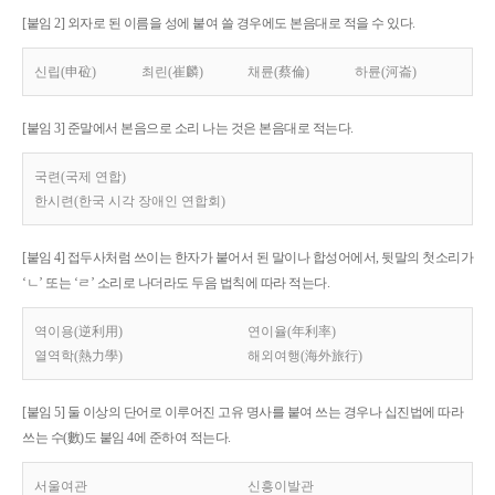
[붙임 2] 외자로 된 이름을 성에 붙여 쓸 경우에도 본음대로 적을 수 있다.
신립(申砬)
최린(崔麟)
채륜(蔡倫)
하륜(河崙)
[붙임 3] 준말에서 본음으로 소리 나는 것은 본음대로 적는다.
국련(국제 연합)
한시련(한국 시각 장애인 연합회)
[붙임 4] 접두사처럼 쓰이는 한자가 붙어서 된 말이나 합성어에서, 뒷말의 첫소리가
‘ㄴ’ 또는 ‘ㄹ’ 소리로 나더라도 두음 법칙에 따라 적는다.
역이용(逆利用)
연이율(年利率)
열역학(熱力學)
해외여행(海外旅行)
[붙임 5] 둘 이상의 단어로 이루어진 고유 명사를 붙여 쓰는 경우나 십진법에 따라
쓰는 수(數)도 붙임 4에 준하여 적는다.
서울여관
신흥이발관