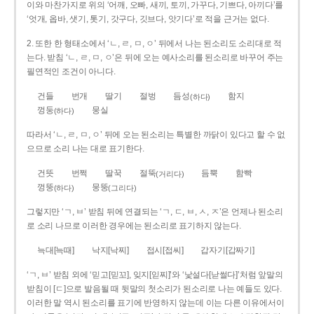
이와 마찬가지로 위의 ‘어깨, 오빠, 새끼, 토끼, 가꾸다, 기쁘다, 아끼다’를
‘엇개, 옵바, 샛기, 톳기, 갓구다, 깃브다, 앗기다’로 적을 근거는 없다.
2. 또한 한 형태소에서 ‘ㄴ, ㄹ, ㅁ, ㅇ’ 뒤에서 나는 된소리도 소리대로 적
는다. 받침 ‘ㄴ, ㄹ, ㅁ, ㅇ’은 뒤에 오는 예사소리를 된소리로 바꾸어 주는
필연적인 조건이 아니다.
건들
번개
딸기
절벙
듬성
함지
(하다)
껑둥
뭉실
(하다)
따라서 ‘ㄴ, ㄹ, ㅁ, ㅇ’ 뒤에 오는 된소리는 특별한 까닭이 있다고 할 수 없
으므로 소리 나는 대로 표기한다.
건뜻
번쩍
딸꾹
절뚝
듬뿍
함빡
(거리다)
껑뚱
뭉뚱
(하다)
(그리다)
그렇지만 ‘ㄱ, ㅂ’ 받침 뒤에 연결되는 ‘ㄱ, ㄷ, ㅂ, ㅅ, ㅈ’은 언제나 된소리
로 소리 나므로 이러한 경우에는 된소리로 표기하지 않는다.
늑대[늑때]
낙지[낙찌]
접시[접씨]
갑자기[갑짜기]
‘ㄱ, ㅂ’ 받침 외에 ‘믿고[믿꼬], 잊지[읻찌]’와 ‘낯설다[낟썰다]’처럼 앞말의
받침이 [ㄷ]으로 발음될 때 뒷말의 첫소리가 된소리로 나는 예들도 있다.
이러한 말 역시 된소리를 표기에 반영하지 않는데 이는 다른 이유에서이