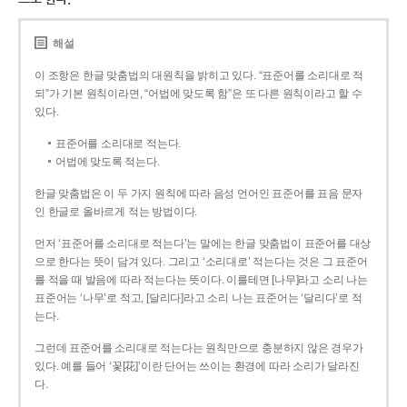
해설
이 조항은 한글 맞춤법의 대원칙을 밝히고 있다. “표준어를 소리대로 적
되”가 기본 원칙이라면, “어법에 맞도록 함”은 또 다른 원칙이라고 할 수
있다.
표준어를 소리대로 적는다.
어법에 맞도록 적는다.
한글 맞춤법은 이 두 가지 원칙에 따라 음성 언어인 표준어를 표음 문자
인 한글로 올바르게 적는 방법이다.
먼저 ‘표준어를 소리대로 적는다’는 말에는 한글 맞춤법이 표준어를 대상
으로 한다는 뜻이 담겨 있다. 그리고 ‘소리대로’ 적는다는 것은 그 표준어
를 적을 때 발음에 따라 적는다는 뜻이다. 이를테면 [나무]라고 소리 나는
표준어는 ‘나무’로 적고, [달리다]라고 소리 나는 표준어는 ‘달리다’로 적
는다.
그런데 표준어를 소리대로 적는다는 원칙만으로 충분하지 않은 경우가
있다. 예를 들어 ‘꽃[花]’이란 단어는 쓰이는 환경에 따라 소리가 달라진
다.