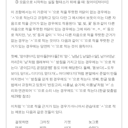
③ 모음으로 시작하는 실질 형태소가 뒤에 올 때: 젖어미[저더미]
이 조항에서는 이 가운데 ‘ㄷ’으로 적을 뚜렷한 까닭이 없는 경우에는
‘ㅅ’으로 적는다고 규정하고 있다. 다만 그 예시에서 보듯이 이는 다른 자
음으로 적을 근거가 없는 경우에도 적용된다. ‘밭, 빚, 꽃’ 등과 같이 다른
자음으로 적을 뚜렷한 까닭이 있는 경우에는 그에 따라 ‘ㅌ, ㅈ, ㅊ’ 등으
로 적지만, ‘낫, 빗’ 등과 같이 ‘ㄷ’이나 다른 자음으로 적을 뚜렷한 근거가
없는 경우는 ‘ㅅ’으로 적는 것이다. 다음과 같이 ‘ㄷ’으로 적을 뚜렷한 근
거가 있는 경우에는 당연히 ‘ㄷ’으로 적는 것이 원칙이다.
첫째, ‘맏이[마지], 맏아들[마다들]’의 ‘맏-’, ‘낟[낟ː], 낟알[나ː달], 낟가리[낟ː
까리]’의 ‘낟’처럼 원래부터 ‘ㄷ’ 받침을 가지고 있는 경우에는 ‘ㄷ’으로 적
는다. ‘곧이[고지], 곧장[곧짱]’ 등도 이에 해당한다. 둘째, ‘돋보다(←도두
보다), 딛다(←디디다), 얻다가(←어디에다가)’처럼 본말에서 준말이 만들
어지면서 ‘ㄷ’ 받침을 갖게 된 경우에도 ‘ㄷ’으로 적는다. 셋째, 한글 맞춤
법에서 규정하고 있듯이 ‘반짇고리, 사흗날, 숟가락, 이튿날’처럼 ‘ㄹ’ 소
리와 연관되어 ‘ㄷ’으로 소리 나는 경우에도 ‘ㄷ’으로 적는다.(한글 맞춤법
제29항 참조)
이처럼 ‘ㄷ’으로 적을 근거가 있는 경우가 아니어서 관습대로 ‘ㅅ’으로 적
는 예로는 다음과 같은 것들이 있다.
걸핏하면
그까짓
기껏
놋그릇
덧셈
빗장
삿대
숫접다