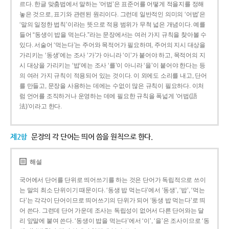
르다. 한글 맞춤법에서 말하는 ‘어법’은 표준어를 어떻게 적을지를 정해
놓은 것으로, 표기와 관련된 원리이다. 그런데 일반적인 의미의 ‘어법’은
‘말의 일정한 법칙’이라는 뜻으로 적용 범위가 무척 넓은 개념이다. 예를
들어 “동생이 밥을 먹는다.”라는 문장에서는 여러 가지 규칙을 찾아볼 수
있다. 서술어 ‘먹는다’는 주어와 목적어가 필요하며, 주어의 지시 대상을
가리키는 ‘동생’에는 조사 ‘가’가 아니라 ‘이’가 붙어야 하고, 목적어의 지
시 대상을 가리키는 ‘밥’에는 조사 ‘를’이 아니라 ‘을’이 붙어야 한다는 등
의 여러 가지 규칙이 적용되어 있는 것이다. 이 외에도 소리를 내고, 단어
를 만들고, 문장을 사용하는 데에는 수없이 많은 규칙이 필요하다. 이처
럼 언어를 조직하거나 운영하는 데에 필요한 규칙을 폭넓게 ‘어법(語
法)’이라고 한다.
제2항
문장의 각 단어는 띄어 씀을 원칙으로 한다.
해설
국어에서 단어를 단위로 띄어쓰기를 하는 것은 단어가 독립적으로 쓰이
는 말의 최소 단위이기 때문이다. ‘동생 밥 먹는다’에서 ‘동생’, ‘밥’, ‘먹는
다’는 각각이 단어이므로 띄어쓰기의 단위가 되어 ‘동생 밥 먹는다’로 띄
어 쓴다. 그런데 단어 가운데 조사는 독립성이 없어서 다른 단어와는 달
리 앞말에 붙여 쓴다. ‘동생이 밥을 먹는다’에서 ‘이’, ‘을’은 조사이므로 ‘동