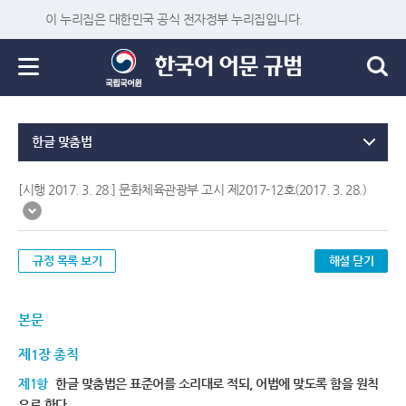
이 누리집은 대한민국 공식 전자정부 누리집입니다.
한글 맞춤법
[시행 2017. 3. 28.] 문화체육관광부 고시 제2017-12호(2017. 3. 28.)
규정 목록 보기
해설 닫기
본문
제1장 총칙
제1항
한글 맞춤법은 표준어를 소리대로 적되, 어법에 맞도록 함을 원칙
으로 한다.