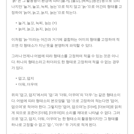
‘늙-’은 그 활용형이 환경에 따라 [늘거], [늘꼬], [늑찌], [능는] 등으로 소리
나지만 ‘늘거, 늘꼬, 늑찌, 능는’으로 적지 않고 ‘늙-’으로 어간의 형태를 고
정하여 ‘늙어, 늙고, 늙지, 늙는’으로 적는다.
늘거, 늘꼬, 늑찌, 능는 (×)
늙어, 늙고, 늙지, 늙는 (○)
이처럼 ‘늙-­’이라는 어간과 거기에 결합하는 어미의 형태를 고정하여 적
으면 각 형태소가 지닌 뜻을 분명하게 파악할 수 있다.
그러나 언제나 어법에 따라 형태소를 고정하여 적을 수 있는 것은 아니
다. 하나의 형태소라고 하더라도 한 형태로 고정하여 적을 수 없는 경우
가 있다.
덥고, 덥지
더워, 더우며
위의 ‘덥고, 덥지’에서의 ‘덥-­’과 ‘더워, 더우며’의 ‘더우-­’는 같은 형태소이
다. 어법에 따라 형태소의 본모양을 ‘덥-­’으로 고정하여 적는다면 ‘덥어,
덥으며’로 적어야 한다. 그렇지만 ‘덥어, 덥으며’는 [더버], [더브며]로 읽히
게 되므로 표준어 [더워], [더우며]의 소리를 제대로 나타낼 수 없다. 그러
므로 ‘덥고, 덥지, 더워, 더우며’는 한 형태소의 활용형이지만 그 형태를
하나로 고정할 수 없고 ‘덥-’, ‘더우-’ 두 가지로 적게 된다.