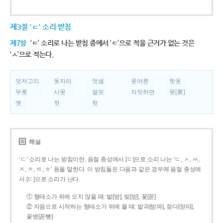
제3절 'ㄷ' 소리 받침
제7항
‘ㄷ’ 소리로 나는 받침 중에서 ‘ㄷ’으로 적을 근거가 없는 것은
‘ㅅ’으로 적는다.
덧저고리
돗자리
엇셈
웃어른
핫옷
무릇
사뭇
얼핏
자칫하면
뭇[衆]
옛
첫
헛
해설
‘ㄷ’ 소리로 나는 받침이란, 음절 종성에서 [ㄷ]으로 소리 나는 ‘ㄷ, ㅅ, ㅆ,
ㅈ, ㅊ, ㅌ, ㅎ’ 등을 말한다. 이 받침들은 다음과 같은 경우에 음절 종성에
서 [ㄷ]으로 소리가 난다.
① 형태소가 뒤에 오지 않을 때: 밭[받], 빚[빋], 꽃[꼳]
② 자음으로 시작하는 형태소가 뒤에 올 때: 밭과[받꽈], 젖다[젇따],
꽃병[꼳뼝]