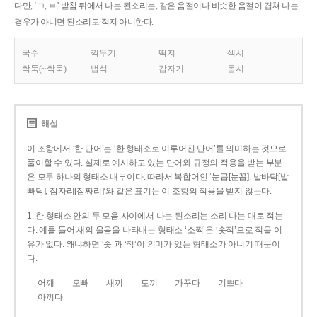
다만, ‘ㄱ, ㅂ’ 받침 뒤에서 나는 된소리는, 같은 음절이나 비슷한 음절이 겹쳐 나는
경우가 아니면 된소리로 적지 아니한다.
국수
깍두기
딱지
색시
싹둑(~싹둑)
법석
갑자기
몹시
해설
이 조항에서 ‘한 단어’는 ‘한 형태소로 이루어진 단어’를 의미하는 것으로
풀이할 수 있다. 실제로 예시하고 있는 단어와 규정의 적용을 받는 부분
은 모두 하나의 형태소 내부이다. 따라서 복합어인 ‘눈곱[눈꼽], 발바닥[발
빠닥], 잠자리[잠짜리]’와 같은 표기는 이 조항의 적용을 받지 않는다.
1. 한 형태소 안의 두 모음 사이에서 나는 된소리는 소리 나는 대로 적는
다. 예를 들어 새의 울음을 나타내는 형태소 ‘소쩍’은 ‘솟적’으로 적을 이
유가 없다. 왜냐하면 ‘솟’과 ‘적’이 의미가 있는 형태소가 아니기 때문이
다.
어깨
오빠
새끼
토끼
가꾸다
기쁘다
아끼다