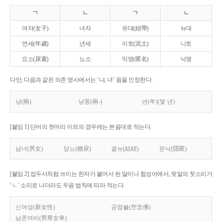
ㄱ
ㄴ
ㄱ
ㄴ
여자(女子)
녀자
유대(紐帶)
뉴대
연세(年歲)
년세
이토(泥土)
니토
요소(尿素)
뇨소
익명(匿名)
닉명
다만, 다음과 같은 의존 명사에서는 ‘냐, 녀’ 음을 인정한다.
냥(兩)
냥쭝(兩-)
년(年)(몇 년)
[붙임 1] 단어의 첫머리 이외의 경우에는 본음대로 적는다.
남녀(男女)
당뇨(糖尿)
결뉴(結紐)
은닉(隱匿)
[붙임 2] 접두사처럼 쓰이는 한자가 붙어서 된 말이나 합성어에서, 뒷말의 첫소리가
‘ㄴ’ 소리로 나더라도 두음 법칙에 따라 적는다.
신여성(新女性)
공염불(空念佛)
남존여비(男尊女卑)