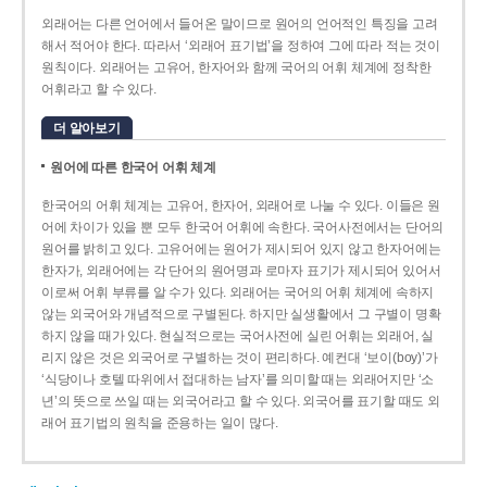
외래어는 다른 언어에서 들어온 말이므로 원어의 언어적인 특징을 고려
해서 적어야 한다. 따라서 ‘외래어 표기법’을 정하여 그에 따라 적는 것이
원칙이다. 외래어는 고유어, 한자어와 함께 국어의 어휘 체계에 정착한
어휘라고 할 수 있다.
더 알아보기
원어에 따른 한국어 어휘 체계
한국어의 어휘 체계는 고유어, 한자어, 외래어로 나눌 수 있다. 이들은 원
어에 차이가 있을 뿐 모두 한국어 어휘에 속한다. 국어사전에서는 단어의
원어를 밝히고 있다. 고유어에는 원어가 제시되어 있지 않고 한자어에는
한자가, 외래어에는 각 단어의 원어명과 로마자 표기가 제시되어 있어서
이로써 어휘 부류를 알 수가 있다. 외래어는 국어의 어휘 체계에 속하지
않는 외국어와 개념적으로 구별된다. 하지만 실생활에서 그 구별이 명확
하지 않을 때가 있다. 현실적으로는 국어사전에 실린 어휘는 외래어, 실
리지 않은 것은 외국어로 구별하는 것이 편리하다. 예컨대 ‘보이(boy)’가
‘식당이나 호텔 따위에서 접대하는 남자’를 의미할 때는 외래어지만 ‘소
년’의 뜻으로 쓰일 때는 외국어라고 할 수 있다. 외국어를 표기할 때도 외
래어 표기법의 원칙을 준용하는 일이 많다.