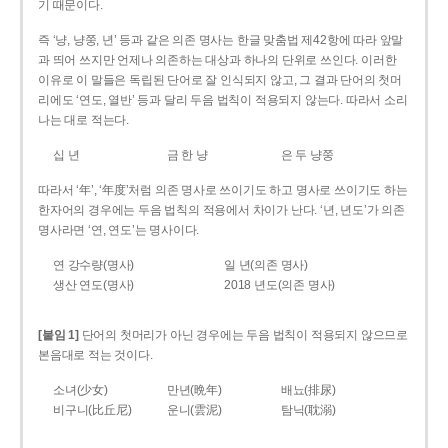
기 때문이다.
즉 ‘냥, 냥쭝, 년’ 등과 같은 의존 명사는 한글 맞춤법 제42항에 따라 앞말
과 띄어 쓰지만 언제나 의존하는 대상과 하나의 단위로 쓰인다. 이러한
이유로 이 말들은 독립된 단어로 잘 인식되지 않고, 그 결과 단어의 첫머
리에도 ‘연도, 열반’ 등과 달리 두음 법칙이 적용되지 않는다. 따라서 소리
나는 대로 적는다.
십 년
금 한 냥
은 두 냥쭝
따라서 ‘年’, ‘年度’처럼 의존 명사로 쓰이기도 하고 명사로 쓰이기도 하는
한자어의 경우에는 두음 법칙의 적용에서 차이가 난다. ‘년, 년도’가 의존
명사라면 ‘연, 연도’는 명사이다.
연 강수량(명사)
일 년(의존 명사)
생산 연도(명사)
2018 년도(의존 명사)
[붙임 1]
단어의 첫머리가 아닌 경우에는 두음 법칙이 적용되지 않으므로
본음대로 적는 것이다.
소녀(少女)
만년(晩年)
배뇨(排尿)
비구니(比丘尼)
운니(雲泥)
탐닉(耽溺)