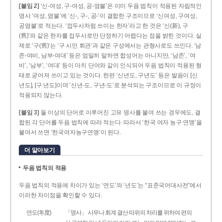
[붙임 2]
‘신-여성, 구-여성, 공-염불’은 이미 두음 법칙이 적용된 자립적인
명사 ‘여성, 염불’에 ‘신-, 구-, 공-’이 결합한 구조이므로 ‘신여성, 구여성,
공염불’로 적는다. ‘접두사처럼 쓰이는 한자’라고 한 것은 ‘신(新), 구
(舊)’와 같은 한자를 접두사로만 단정하기 어렵다는 점을 밝힌 것이다. 실
제로 ‘구(舊)’는 ‘구 시민 회관’과 같은 구성에서는 관형사로도 쓰인다. ‘남
존­-여비, 남부-­여대’ 등은 엄밀히 말하면 합성어는 아니지만, ‘남존’, ‘여
비’, ‘남부’, ‘여대’ 등이 마치 단어와 같이 인식되어 두음 법칙이 적용된 형
태로 굳어져 쓰이고 있는 것이다. 한편 ‘신년도, 구년도’ 등은 발음이 [신
년도], [구ː년도]이며 ‘신년­-도, 구년-­도’로 분석되는 구조이므로 이 규정이
적용되지 않는다.
[붙임 3]
둘 이상의 단어로 이루어진 고유 명사를 붙여 쓰는 경우에도, 결
합된 각 단어를 두음 법칙에 따라 적는다. 따라서 ‘한국 여자 농구 연맹’을
붙여서 쓰면 ‘한국여자농구연맹’이 된다.
더 알아보기
두음 법칙의 적용
두음 법칙의 적용에 차이가 있는 ‘연도’와 ‘년도’는 “표준국어대사전”에서
이러한 차이점을 확인할 수 있다.
연도(年度)
「명사」 사무나 회계 결산 따위의 처리를 위하여 편의