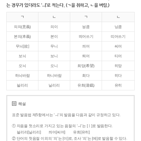
는 경우가 있더라도 ‘ㅢ’로 적는다. (ㄱ을 취하고, ㄴ을 버림.)
ㄱ
ㄴ
ㄱ
ㄴ
의의(意義)
의이
닁큼
닝큼
본의(本義)
본이
띄어쓰기
띠어쓰기
무늬[紋]
무니
씌어
씨어
보늬
보니
틔어
티어
오늬
오니
희망(希望)
히망
하늬바람
하니바람
희다
히다
늴리리
닐리리
유희(遊戱)
유히
해설
표준 발음법 제5항에서는 ‘ㅢ’의 발음을 다음과 같이 규정하고 있다.
① 자음을 첫소리로 가지고 있는 음절의 ‘ㅢ’는 [ㅣ]로 발음한다.
늴리리[닐리리]
씌어[씨어]
유희[유히]
② 단어의 첫음절 이외의 ‘의’는 [이]로, 조사 ‘의’는 [에]로 발음할 수 있다.