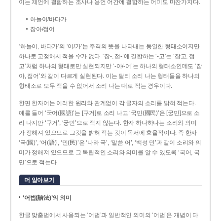
이는 체언에 결합하는 조사나 용언 어간에 결합하는 어미도 마찬가지다.
하늘이/바다가
잡아/접어
‘하늘이, 바다가’의 ‘이/가’는 주격의 뜻을 나타내는 동일한 형태소이지만
하나로 고정해서 적을 수가 없다. ‘잡-, 접-’에 결합하는 ‘-고’는 ‘잡고, 접
고’처럼 하나의 형태로만 실현되지만 ‘-아/-어’는 하나의 형태소인데도 ‘잡
아, 접어’와 같이 다르게 실현된다. 이는 달리 소리 나는 형태들을 하나의
형태소로 모두 적을 수 없어서 소리 나는 대로 적는 경우이다.
한편 한자어는 이러한 원리와 관계없이 각 글자의 소리를 밝혀 적는다.
예를 들어 ‘국어(國語)’는 [구거]로 소리 나고 ‘국민(國民)’은 [궁민]으로 소
리 나지만 ‘구거’, ‘궁민’으로 적지 않는다. 한자 하나하나는 소리와 의미
가 정해져 있으므로 그것을 밝혀 적는 것이 독서에 효율적이다. 즉 한자
‘국(國)’, ‘어(語)’, ‘민(民)’은 ‘나라 국’, ‘말씀 어’, ‘백성 민’과 같이 소리와 의
미가 정해져 있으므로 그 독립적인 소리와 의미를 알 수 있도록 ‘국어, 국
민’으로 적는다.
더 알아보기
‘어법(語法)’의 의미
한글 맞춤법에서 사용되는 ‘어법’과 일반적인 의미의 ‘어법’은 개념이 다