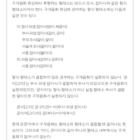
구개음화 현상에서 후행하는 형태소는 반드시 조사, 접미사와 같은 형식
형태소이어야 한다. 구개음화 현상에 관여하는 형식 형태소에는 다음과
같은 것이 있다.
이: 명사 파생 접미사(맏이, 해돋이)
부사 파생 접미사(같이, 굳이)
주격 조사(끝이, 밭이)
서술격 조사(끝이다, 밭이다)
사동 접미사(붙이다)
히: 피동 접미사(걷히다, 닫히다)
사동 접미사(굳히다)
형식 형태소가 결합하지 않은 경우에는 구개음화가 실현되지 않는다. ‘곧
이[고지]’는 부사 파생 접미사가 결합하여 부사가 되었으므로 구개음화가
실현되었지만, ‘곧이어’는 형식 형태소가 아닌 실질 형태소 부사가 결합
한 말이므로 구개음화가 실현되지 않는다.
곧이[고지]: 곧-­(어근)+­-이(부사 파생 접미사)
곧이어[고디어]: 곧(부사)+이어(부사)
현재 표준어에서 구개음화는 형태소와 형태소가 결합할 때 일어나는 현
상이다. 그러므로 ‘마디, 견디다’와 같이 하나의 형태소 내부에서는 구개
음화가 일어나지 않는다.