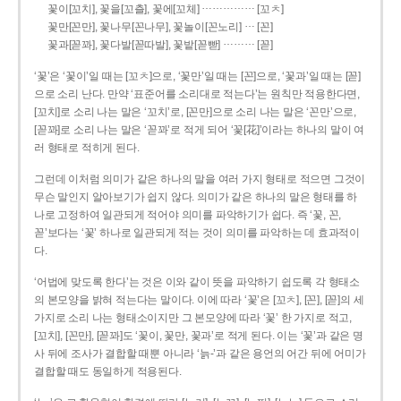
……………
꽃이[꼬치], 꽃을[꼬츨], 꽃에[꼬체]
[꼬ㅊ]
…
꽃만[꼰만], 꽃나무[꼰나무], 꽃놀이[꼰노리]
[꼰]
………
꽃과[꼳꽈], 꽃다발[꼳따발], 꽃밭[꼳빧]
[꼳]
‘꽃’은 ‘꽃이’일 때는 [꼬ㅊ]으로, ‘꽃만’일 때는 [꼰]으로, ‘꽃과’일 때는 [꼳]
으로 소리 난다. 만약 ‘표준어를 소리대로 적는다’는 원칙만 적용한다면,
[꼬치]로 소리 나는 말은 ‘꼬치’로, [꼰만]으로 소리 나는 말은 ‘꼰만’으로,
[꼳꽈]로 소리 나는 말은 ‘꼳꽈’로 적게 되어 ‘꽃[花]’이라는 하나의 말이 여
러 형태로 적히게 된다.
그런데 이처럼 의미가 같은 하나의 말을 여러 가지 형태로 적으면 그것이
무슨 말인지 알아보기가 쉽지 않다. 의미가 같은 하나의 말은 형태를 하
나로 고정하여 일관되게 적어야 의미를 파악하기가 쉽다. 즉 ‘꽃, 꼰,
꼳’보다는 ‘꽃’ 하나로 일관되게 적는 것이 의미를 파악하는 데 효과적이
다.
‘어법에 맞도록 한다’는 것은 이와 같이 뜻을 파악하기 쉽도록 각 형태소
의 본모양을 밝혀 적는다는 말이다. 이에 따라 ‘꽃’은 [꼬ㅊ], [꼰], [꼳]의 세
가지로 소리 나는 형태소이지만 그 본모양에 따라 ‘꽃’ 한 가지로 적고,
[꼬치], [꼰만], [꼳꽈]도 ‘꽃이, 꽃만, 꽃과’로 적게 된다. 이는 ‘꽃’과 같은 명
사 뒤에 조사가 결합할 때뿐 아니라 ‘늙-’과 같은 용언의 어간 뒤에 어미가
결합할 때도 동일하게 적용된다.