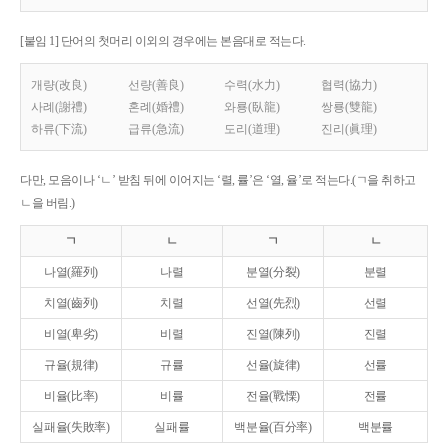
[붙임 1] 단어의 첫머리 이외의 경우에는 본음대로 적는다.
개량(改良)
선량(善良)
수력(水力)
협력(協力)
사례(謝禮)
혼례(婚禮)
와룡(臥龍)
쌍룡(雙龍)
하류(下流)
급류(急流)
도리(道理)
진리(眞理)
다만, 모음이나 ‘ㄴ’ 받침 뒤에 이어지는 ‘렬, 률’은 ‘열, 율’로 적는다.(ㄱ을 취하고
ㄴ을 버림.)
ㄱ
ㄴ
ㄱ
ㄴ
나열(羅列)
나렬
분열(分裂)
분렬
치열(齒列)
치렬
선열(先烈)
선렬
비열(卑劣)
비렬
진열(陳列)
진렬
규율(規律)
규률
선율(旋律)
선률
비율(比率)
비률
전율(戰慄)
전률
실패율(失敗率)
실패률
백분율(百分率)
백분률