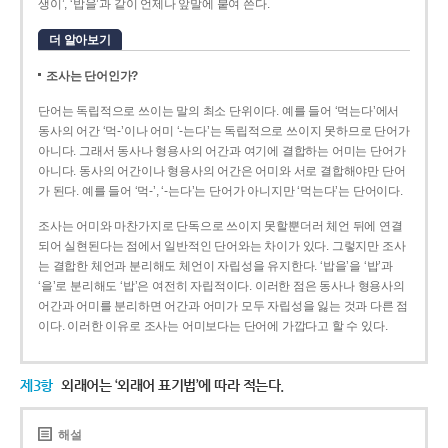
생이’, ‘밥을’과 같이 언제나 앞말에 붙여 쓴다.
더 알아보기
조사는 단어인가?
단어는 독립적으로 쓰이는 말의 최소 단위이다. 예를 들어 ‘먹는다’에서
동사의 어간 ‘먹-­’이나 어미 ‘­-는다’는 독립적으로 쓰이지 못하므로 단어가
아니다. 그래서 동사나 형용사의 어간과 여기에 결합하는 어미는 단어가
아니다. 동사의 어간이나 형용사의 어간은 어미와 서로 결합해야만 단어
가 된다. 예를 들어 ‘먹-’, ‘-는다’는 단어가 아니지만 ‘먹는다’는 단어이다.
조사는 어미와 마찬가지로 단독으로 쓰이지 못할뿐더러 체언 뒤에 연결
되어 실현된다는 점에서 일반적인 단어와는 차이가 있다. 그렇지만 조사
는 결합한 체언과 분리해도 체언이 자립성을 유지한다. ‘밥을’을 ‘밥’과
‘을’로 분리해도 ‘밥’은 여전히 자립적이다. 이러한 점은 동사나 형용사의
어간과 어미를 분리하면 어간과 어미가 모두 자립성을 잃는 것과 다른 점
이다. 이러한 이유로 조사는 어미보다는 단어에 가깝다고 할 수 있다.
제3항
외래어는 ‘외래어 표기법’에 따라 적는다.
해설