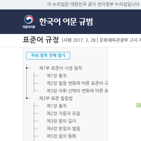
이 누리집은 대한민국 공식 전자정부 누리집입니다.
표준어 규정
[시행 2017. 3. 28.] 문화체육관광부 고시 제2
하위 항목 전체 열기
제1부 표준어 사정 원칙
제1장 총칙
제2장 발음 변화에 따른 표준어 규정
제3장 어휘 선택의 변화에 따른 표준어 규정
제2부 표준 발음법
제1장 총칙
북
제2장 자음과 모음
제3장 음의 길이
제4장 받침의 발음
제5장 음의 동화