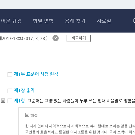
메인콘텐츠 바로가기
어문 규정
항별 연혁
용례 찾기
자료실
비교하기
017-13호(2017. 3. 28.)
제1부 표준어 사정 원칙
제1장 총칙
제1항
표준어는 교양 있는 사람들이 두루 쓰는 현대 서울말로 정함을
해설
한 나라 안에서 지역적으로나 사회적으로 여러 형태로 쓰이는 말을 단수
국민들의 효율적이고 통일된 의사소통을 위한 것이다. 국어 토박이 화자