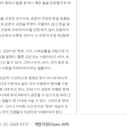
러 형태나 발음 중 하나 혹은 둘을 표준형으로 제
을 규정한 것이므로, 표준어 규정은 한글 맞춤법
법과 표준어 규정을 뚜렷이 구별하지 않고 한글 맞
 규정에 귀속되어야 할 만한 예가 많이 포함되어
의도에서 비롯된 것이다. 이 표준어 규정 제1항에
. 교양이란 ‘학문, 지식, 사회생활을 바탕으로 이
을 말한다. 물론 교양 있는 사람이라도 비어, 속
 할 수 있다. 그러나 비어, 속어, 은어 등은 표
 사용을 자제하여야 하는 말들이다.
’는 단순히 시간적으로 현재란 뜻이 아니라 역사적
 시대 구분과는 달리 언어 사용에서 현대를 구분
로 간주되곤 하나, 21세기가 상당히 진행된 현재
 시대에 최대 4세대가 공존할 수 있으므로 세대 간
는 말들이 한 시대에 쓰일 수 있다. 그러므로 현대
. 그러나 이러한 시간 인식은 ‘현대’ 개념의 모
’는 국어 언중들의 직관으로 이해하여야 한다.
용어적 성격을 가장 크게 드러내 주는 기준이다.
: 02-2669-9737
개발지원(Open API)