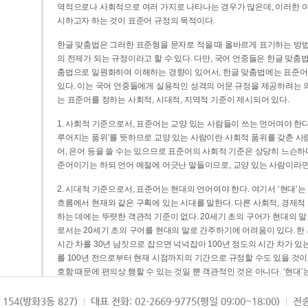
역적으로나 사회적으로 여러 가지로 나타나는 경우가 많은데, 이러한 여
시하고자 하는 것이 표준어 규정의 목적이다.
한글 맞춤법은 그러한 표준형을 문자로 적을 때 올바르게 표기하는 방법
의 전제가 되는 규정이라고 할 수 있다. 다만, 국어 언중들은 한글 맞춤
춤법으로 일원화하여 이해하는 경향이 있어서, 한글 맞춤법에는 표준어
있다. 이는 국어 언중들에게 실용적인 성격의 어문 규정을 제공하려는 
는 표준어를 정하는 사회적, 시대적, 지역적 기준이 제시되어 있다.
1. 사회적 기준으로서, 표준어는 교양 있는 사람들이 쓰는 언어여야 한다
루어지는 품위’를 뜻하므로 교양 있는 사람이란 사회적 품위를 갖춘 사람
어, 은어 등을 쓸 수는 있으므로 표준어의 사회적 기준은 상당히 느슨하다고
준어이기는 하되 언어 예절에 어긋난 말들이므로, 교양 있는 사람이라면
2. 시대적 기준으로서, 표준어는 현대의 언어여야 한다. 여기서 ‘현대
흐름에서 현재와 같은 구획에 있는 시대를 말한다. 다른 사회적, 경제적
하는 데에는 뚜렷한 객관적 기준이 없다. 20세기 초의 구어가 현대의 말
로서는 20세기 초의 구어를 현대의 말로 간주하기에 어려움이 있다. 한
시간 차를 30년 남짓으로 잡으면 넉넉잡아 100년 정도의 시간 차가 있
를 100년 전으로부터 현재 시점까지의 기간으로 규정할 수도 있을 것이다
호함 때문에 편의상 행할 수 있는 것일 뿐 객관적인 것은 아니다. ‘현대
3. 지역적 기준으로서, 표준어는 서울말이어야 한다. 이는 표준어의 공
154(방화3동 827)
대표 전화: 02-2669-9775(평일 09:00~18:00)
전송