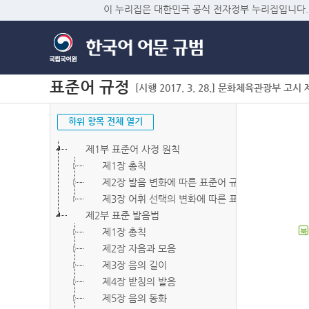
이 누리집은 대한민국 공식 전자정부 누리집입니다.
표준어 규정
[시행 2017. 3. 28.] 문화체육관광부 고시 제2
하위 항목 전체 열기
제1부 표준어 사정 원칙
제1장 총칙
제2장 발음 변화에 따른 표준어 규정
제3장 어휘 선택의 변화에 따른 표준어 규정
제2부 표준 발음법
제1장 총칙
북
제2장 자음과 모음
제3장 음의 길이
제4장 받침의 발음
제5장 음의 동화