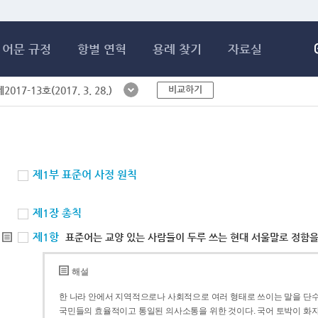
메인콘텐츠 바로가기
어문 규정
항별 연혁
용례 찾기
자료실
비교하기
017-13호(2017. 3. 28.)
제1부 표준어 사정 원칙
제1장 총칙
제1항
표준어는 교양 있는 사람들이 두루 쓰는 현대 서울말로 정함을
해설
한 나라 안에서 지역적으로나 사회적으로 여러 형태로 쓰이는 말을 단수
국민들의 효율적이고 통일된 의사소통을 위한 것이다. 국어 토박이 화자