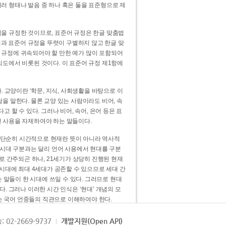
러 형태나 발음 중 하나 혹은 둘을 표준형으로 제
을 규정한 것이므로, 표준어 규정은 한글 맞춤법
법과 표준어 규정을 뚜렷이 구별하지 않고 한글 맞
 규정에 귀속되어야 할 만한 예가 많이 포함되어
의도에서 비롯된 것이다. 이 표준어 규정 제1항에
. 교양이란 ‘학문, 지식, 사회생활을 바탕으로 이
을 말한다. 물론 교양 있는 사람이라도 비어, 속
 할 수 있다. 그러나 비어, 속어, 은어 등은 표
 사용을 자제하여야 하는 말들이다.
’는 단순히 시간적으로 현재란 뜻이 아니라 역사적
 시대 구분과는 달리 언어 사용에서 현대를 구분
로 간주되곤 하나, 21세기가 상당히 진행된 현재
 시대에 최대 4세대가 공존할 수 있으므로 세대 간
는 말들이 한 시대에 쓰일 수 있다. 그러므로 현대
. 그러나 이러한 시간 인식은 ‘현대’ 개념의 모
’는 국어 언중들의 직관으로 이해하여야 한다.
용어적 성격을 가장 크게 드러내 주는 기준이다.
: 02-2669-9737
개발지원(Open API)