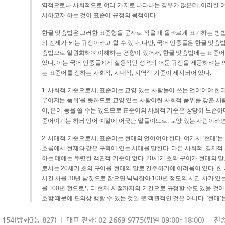
역적으로나 사회적으로 여러 가지로 나타나는 경우가 많은데, 이러한 여
시하고자 하는 것이 표준어 규정의 목적이다.
한글 맞춤법은 그러한 표준형을 문자로 적을 때 올바르게 표기하는 방법
의 전제가 되는 규정이라고 할 수 있다. 다만, 국어 언중들은 한글 맞춤
춤법으로 일원화하여 이해하는 경향이 있어서, 한글 맞춤법에는 표준어
있다. 이는 국어 언중들에게 실용적인 성격의 어문 규정을 제공하려는 
는 표준어를 정하는 사회적, 시대적, 지역적 기준이 제시되어 있다.
1. 사회적 기준으로서, 표준어는 교양 있는 사람들이 쓰는 언어여야 한다
루어지는 품위’를 뜻하므로 교양 있는 사람이란 사회적 품위를 갖춘 사람
어, 은어 등을 쓸 수는 있으므로 표준어의 사회적 기준은 상당히 느슨하다고
준어이기는 하되 언어 예절에 어긋난 말들이므로, 교양 있는 사람이라면
2. 시대적 기준으로서, 표준어는 현대의 언어여야 한다. 여기서 ‘현대
흐름에서 현재와 같은 구획에 있는 시대를 말한다. 다른 사회적, 경제적
하는 데에는 뚜렷한 객관적 기준이 없다. 20세기 초의 구어가 현대의 말
로서는 20세기 초의 구어를 현대의 말로 간주하기에 어려움이 있다. 한
시간 차를 30년 남짓으로 잡으면 넉넉잡아 100년 정도의 시간 차가 있
를 100년 전으로부터 현재 시점까지의 기간으로 규정할 수도 있을 것이다
호함 때문에 편의상 행할 수 있는 것일 뿐 객관적인 것은 아니다. ‘현대
3. 지역적 기준으로서, 표준어는 서울말이어야 한다. 이는 표준어의 공
154(방화3동 827)
대표 전화: 02-2669-9775(평일 09:00~18:00)
전송