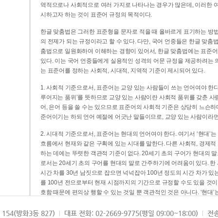
역적으로나 사회적으로 여러 가지로 나타나는 경우가 많은데, 이러한 여
시하고자 하는 것이 표준어 규정의 목적이다.
한글 맞춤법은 그러한 표준형을 문자로 적을 때 올바르게 표기하는 방법
의 전제가 되는 규정이라고 할 수 있다. 다만, 국어 언중들은 한글 맞춤
춤법으로 일원화하여 이해하는 경향이 있어서, 한글 맞춤법에는 표준어
있다. 이는 국어 언중들에게 실용적인 성격의 어문 규정을 제공하려는 
는 표준어를 정하는 사회적, 시대적, 지역적 기준이 제시되어 있다.
1. 사회적 기준으로서, 표준어는 교양 있는 사람들이 쓰는 언어여야 한다
루어지는 품위’를 뜻하므로 교양 있는 사람이란 사회적 품위를 갖춘 사람
어, 은어 등을 쓸 수는 있으므로 표준어의 사회적 기준은 상당히 느슨하다고
준어이기는 하되 언어 예절에 어긋난 말들이므로, 교양 있는 사람이라면
2. 시대적 기준으로서, 표준어는 현대의 언어여야 한다. 여기서 ‘현대
흐름에서 현재와 같은 구획에 있는 시대를 말한다. 다른 사회적, 경제적
하는 데에는 뚜렷한 객관적 기준이 없다. 20세기 초의 구어가 현대의 말
로서는 20세기 초의 구어를 현대의 말로 간주하기에 어려움이 있다. 한
시간 차를 30년 남짓으로 잡으면 넉넉잡아 100년 정도의 시간 차가 있
를 100년 전으로부터 현재 시점까지의 기간으로 규정할 수도 있을 것이다
호함 때문에 편의상 행할 수 있는 것일 뿐 객관적인 것은 아니다. ‘현대
3. 지역적 기준으로서, 표준어는 서울말이어야 한다. 이는 표준어의 공
154(방화3동 827)
대표 전화: 02-2669-9775(평일 09:00~18:00)
전송