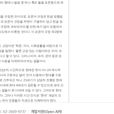
러 형태나 발음 중 하나 혹은 둘을 표준형으로 제
을 규정한 것이므로, 표준어 규정은 한글 맞춤법
법과 표준어 규정을 뚜렷이 구별하지 않고 한글 맞
 규정에 귀속되어야 할 만한 예가 많이 포함되어
의도에서 비롯된 것이다. 이 표준어 규정 제1항에
. 교양이란 ‘학문, 지식, 사회생활을 바탕으로 이
을 말한다. 물론 교양 있는 사람이라도 비어, 속
 할 수 있다. 그러나 비어, 속어, 은어 등은 표
 사용을 자제하여야 하는 말들이다.
’는 단순히 시간적으로 현재란 뜻이 아니라 역사적
 시대 구분과는 달리 언어 사용에서 현대를 구분
로 간주되곤 하나, 21세기가 상당히 진행된 현재
 시대에 최대 4세대가 공존할 수 있으므로 세대 간
는 말들이 한 시대에 쓰일 수 있다. 그러므로 현대
. 그러나 이러한 시간 인식은 ‘현대’ 개념의 모
’는 국어 언중들의 직관으로 이해하여야 한다.
용어적 성격을 가장 크게 드러내 주는 기준이다.
: 02-2669-9737
개발지원(Open API)