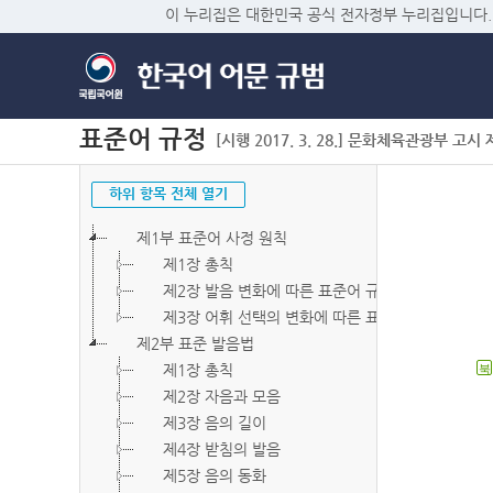
이 누리집은 대한민국 공식 전자정부 누리집입니다.
표준어 규정
[시행 2017. 3. 28.] 문화체육관광부 고시 제2
하위 항목 전체 열기
제1부 표준어 사정 원칙
제1장 총칙
제2장 발음 변화에 따른 표준어 규정
제3장 어휘 선택의 변화에 따른 표준어 규정
제2부 표준 발음법
제1장 총칙
북
제2장 자음과 모음
제3장 음의 길이
제4장 받침의 발음
제5장 음의 동화