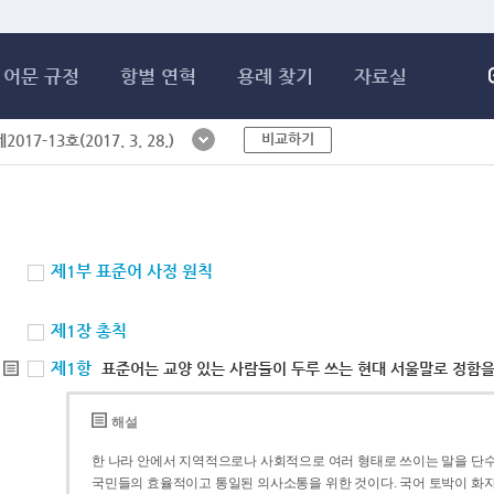
메인콘텐츠 바로가기
어문 규정
항별 연혁
용례 찾기
자료실
비교하기
017-13호(2017. 3. 28.)
제1부 표준어 사정 원칙
제1장 총칙
제1항
표준어는 교양 있는 사람들이 두루 쓰는 현대 서울말로 정함을
해설
한 나라 안에서 지역적으로나 사회적으로 여러 형태로 쓰이는 말을 단수
국민들의 효율적이고 통일된 의사소통을 위한 것이다. 국어 토박이 화자