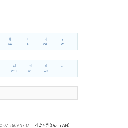
ㅐ
ㅔ
ㅚ
ㅟ
ae
e
oe
wi
ㅘ
ㅙ
ㅝ
ㅞ
ㅢ
a
wae
wo
we
ui
: 02-2669-9737
개발지원(Open API)