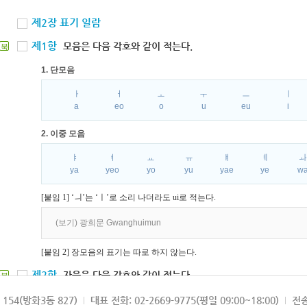
제2장 표기 일람
제1항
모음은 다음 각호와 같이 적는다.
북
1. 단모음
ㅏ
ㅓ
ㅗ
ㅜ
ㅡ
ㅣ
a
eo
o
u
eu
i
2. 이중 모음
ㅑ
ㅕ
ㅛ
ㅠ
ㅒ
ㅖ
ya
yeo
yo
yu
yae
ye
w
[붙임 1] ‘ㅢ’는 ‘ㅣ’로 소리 나더라도 ui로 적는다.
(보기) 광희문 Gwanghuimun
[붙임 2] 장모음의 표기는 따로 하지 않는다.
제2항
자음은 다음 각호와 같이 적는다.
북
1. 파열음
154(방화3동 827)
대표 전화: 02-2669-9775(평일 09:00~18:00)
전송