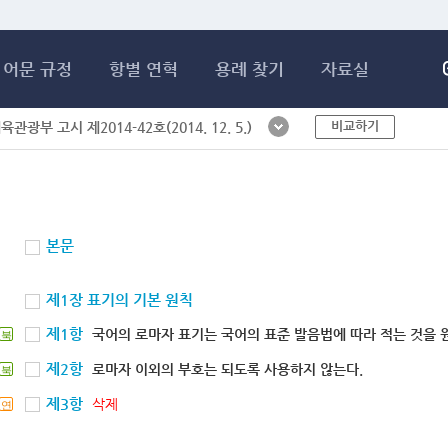
메인콘텐츠 바로가기
어문 규정
항별 연혁
용례 찾기
자료실
비교하기
체육관광부 고시 제2014-42호(2014. 12. 5.)
본문
제1장 표기의 기본 원칙
제1항
국어의 로마자 표기는 국어의 표준 발음법에 따라 적는 것을 
북
제2항
로마자 이외의 부호는 되도록 사용하지 않는다.
북
제3항
삭제
연