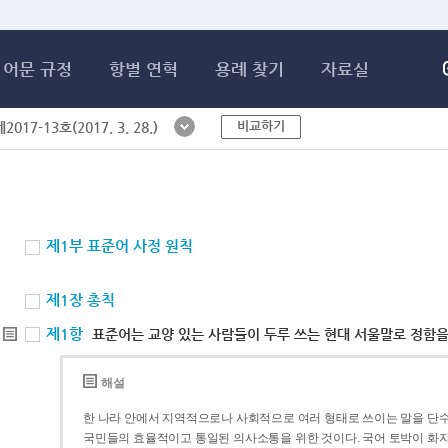
메인콘텐츠 바로가기
어문 규정
항별 연혁
용례 찾기
자료실
비교하기
017-13호(2017. 3. 28.)
제1부 표준어 사정 원칙
제1장 총칙
제1항
표준어는 교양 있는 사람들이 두루 쓰는 현대 서울말로 정함을
해설
한 나라 안에서 지역적으로나 사회적으로 여러 형태로 쓰이는 말을 단수
국민들의 효율적이고 통일된 의사소통을 위한 것이다. 국어 토박이 화자