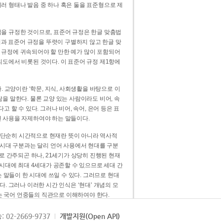
러 형태나 발음 중 하나 혹은 둘을 표준형으로 제
을 규정한 것이므로, 표준어 규정은 한글 맞춤법
법과 표준어 규정을 뚜렷이 구별하지 않고 한글 맞
 규정에 귀속되어야 할 만한 예가 많이 포함되어
의도에서 비롯된 것이다. 이 표준어 규정 제1항에
. 교양이란 ‘학문, 지식, 사회생활을 바탕으로 이
을 말한다. 물론 교양 있는 사람이라도 비어, 속
 할 수 있다. 그러나 비어, 속어, 은어 등은 표
 사용을 자제하여야 하는 말들이다.
’는 단순히 시간적으로 현재란 뜻이 아니라 역사적
 시대 구분과는 달리 언어 사용에서 현대를 구분
로 간주되곤 하나, 21세기가 상당히 진행된 현재
 시대에 최대 4세대가 공존할 수 있으므로 세대 간
는 말들이 한 시대에 쓰일 수 있다. 그러므로 현대
. 그러나 이러한 시간 인식은 ‘현대’ 개념의 모
’는 국어 언중들의 직관으로 이해하여야 한다.
용어적 성격을 가장 크게 드러내 주는 기준이다.
: 02-2669-9737
개발지원(Open API)