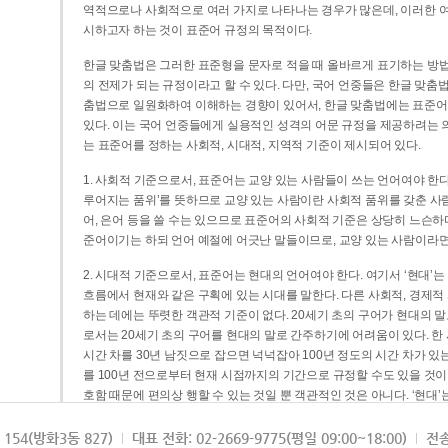
역적으로나 사회적으로 여러 가지로 나타나는 경우가 많은데, 이러한 여
시하고자 하는 것이 표준어 규정의 목적이다.
한글 맞춤법은 그러한 표준형을 문자로 적을 때 올바르게 표기하는 방법
의 전제가 되는 규정이라고 할 수 있다. 다만, 국어 언중들은 한글 맞춤
춤법으로 일원화하여 이해하는 경향이 있어서, 한글 맞춤법에는 표준어
있다. 이는 국어 언중들에게 실용적인 성격의 어문 규정을 제공하려는 
는 표준어를 정하는 사회적, 시대적, 지역적 기준이 제시되어 있다.
1. 사회적 기준으로서, 표준어는 교양 있는 사람들이 쓰는 언어여야 한다
루어지는 품위’를 뜻하므로 교양 있는 사람이란 사회적 품위를 갖춘 사람
어, 은어 등을 쓸 수는 있으므로 표준어의 사회적 기준은 상당히 느슨하다고
준어이기는 하되 언어 예절에 어긋난 말들이므로, 교양 있는 사람이라면
2. 시대적 기준으로서, 표준어는 현대의 언어여야 한다. 여기서 ‘현대
흐름에서 현재와 같은 구획에 있는 시대를 말한다. 다른 사회적, 경제적
하는 데에는 뚜렷한 객관적 기준이 없다. 20세기 초의 구어가 현대의 말
로서는 20세기 초의 구어를 현대의 말로 간주하기에 어려움이 있다. 한
시간 차를 30년 남짓으로 잡으면 넉넉잡아 100년 정도의 시간 차가 있
를 100년 전으로부터 현재 시점까지의 기간으로 규정할 수도 있을 것이다
호함 때문에 편의상 행할 수 있는 것일 뿐 객관적인 것은 아니다. ‘현대
3. 지역적 기준으로서, 표준어는 서울말이어야 한다. 이는 표준어의 공
154(방화3동 827)
대표 전화: 02-2669-9775(평일 09:00~18:00)
전송