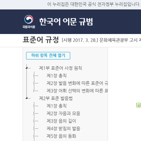
이 누리집은 대한민국 공식 전자정부 누리집입니다.
표준어 규정
[시행 2017. 3. 28.] 문화체육관광부 고시 제2
하위 항목 전체 열기
제1부 표준어 사정 원칙
제1장 총칙
제2장 발음 변화에 따른 표준어 규정
제3장 어휘 선택의 변화에 따른 표준어 규정
제2부 표준 발음법
제1장 총칙
북
제2장 자음과 모음
제3장 음의 길이
제4장 받침의 발음
제5장 음의 동화